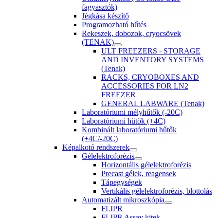
fagyasztók)
Jégkása készítő
Programozható hűtés
Rekeszek, dobozok, cryocsövek
(TENAK)
ULT FREEZERS - STORAGE
AND INVENTORY SYSTEMS
(Tenak)
RACKS, CRYOBOXES AND
ACCESSORIES FOR LN2
FREEZER
GENERAL LABWARE (Tenak)
Laboratóriumi mélyhűtők (-20C)
Laboratóriumi hűtők (+4C)
Kombinált laboratóriumi hűtők
(+4C/-20C)
Képalkotó rendszerek
Gélelektroforézis
Horizontális gélelektroforézis
Precast gélek, reagensek
Tápegységek
Vertikális gélelektroforézis, blottolás
Automatizált mikroszkópia
FLIPR
FLIPR Assay kitek