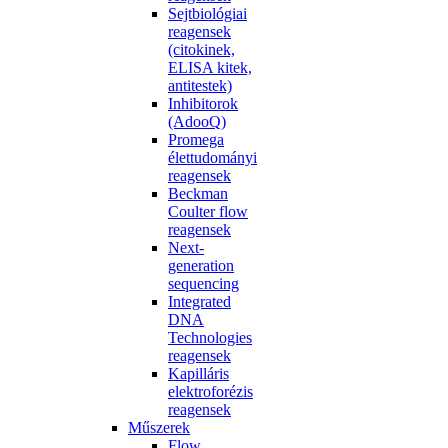
Sejtbiológiai
reagensek
(citokinek,
ELISA kitek,
antitestek)
Inhibitorok
(AdooQ)
Promega
élettudományi
reagensek
Beckman
Coulter flow
reagensek
Next-
generation
sequencing
Integrated
DNA
Technologies
reagensek
Kapilláris
elektroforézis
reagensek
Műszerek
Flow