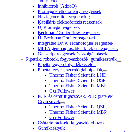
antitestek)
Inhibitorok (AdooQ)
Promega élettudományi reagensek
Next-generation sequencing
Kapilláris elektroforézis reagensek
Új Promega reagensek
Beckman Coulter flow reagensek
Új Beckman Coulter reagensek
Integrated DNA Technologies reagensek
MLPA géndiagnosztikai kitek és reagensek
Genscript reagensek és szolgáltatások
Pipetták, robotok, fogyóeszközök, gumikesztyűk
Pipetta, egyéb folyadékkezelők
Pipettahegyek, szerológiai pipetták
Thermo Fisher Scientific LHD
Thermo Fisher Scientific QSP
Thermo Fisher Scientific MBP
GenFollower
PCR-és centrifugacsövek, PCR-plate-ek,
Cryocsövek
Thermo Fisher Scientific QSP
Thermo Fisher Scientific MBP
GenFollower
Csőtartó rack-ek, fagyasztódobozok
Gumikesztyűk