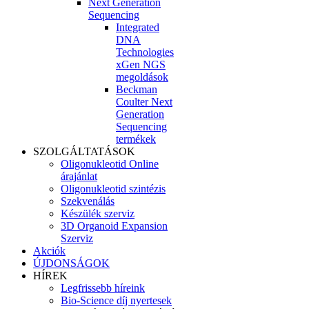
Next Generation
Sequencing
Integrated
DNA
Technologies
xGen NGS
megoldások
Beckman
Coulter Next
Generation
Sequencing
termékek
SZOLGÁLTATÁSOK
Oligonukleotid Online
árajánlat
Oligonukleotid szintézis
Szekvenálás
Készülék szerviz
3D Organoid Expansion
Szerviz
Akciók
ÚJDONSÁGOK
HÍREK
Legfrissebb híreink
Bio-Science díj nyertesek