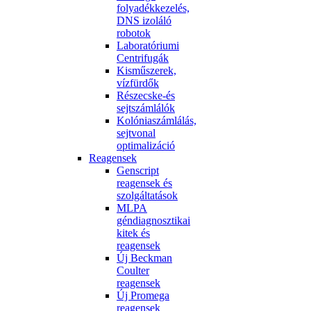
folyadékkezelés,
DNS izoláló
robotok
Laboratóriumi
Centrifugák
Kisműszerek,
vízfürdők
Részecske-és
sejtszámlálók
Kolóniaszámlálás,
sejtvonal
optimalizáció
Reagensek
Genscript
reagensek és
szolgáltatások
MLPA
géndiagnosztikai
kitek és
reagensek
Új Beckman
Coulter
reagensek
Új Promega
reagensek