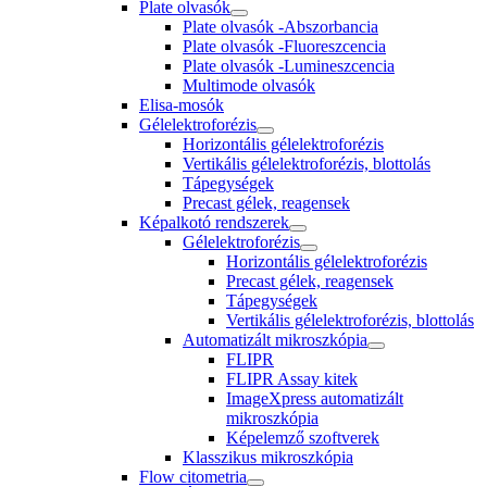
Plate olvasók
Plate olvasók -Abszorbancia
Plate olvasók -Fluoreszcencia
Plate olvasók -Lumineszcencia
Multimode olvasók
Elisa-mosók
Gélelektroforézis
Horizontális gélelektroforézis
Vertikális gélelektroforézis, blottolás
Tápegységek
Precast gélek, reagensek
Képalkotó rendszerek
Gélelektroforézis
Horizontális gélelektroforézis
Precast gélek, reagensek
Tápegységek
Vertikális gélelektroforézis, blottolás
Automatizált mikroszkópia
FLIPR
FLIPR Assay kitek
ImageXpress automatizált
mikroszkópia
Képelemző szoftverek
Klasszikus mikroszkópia
Flow citometria