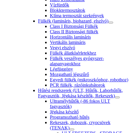
Vízfürdők
Blokktermosztátok
Klíma termosztát szekrények
Fülkék (lamináris, biohazard, elszívó)
Class I Biztonsági Fülkék
Class II Biztonsági fülkék
Horizontális lamináris
Vertikális lamináris
Vegyi elszívó
Fülkék állatkísérletekhez
Fülkék veszélyes gyógyszer-
alapanyagokhoz
Légfüggöny
Mozgatható légszűrő
Egyedi fülkék (mikroszkóphoz, robothoz)
PCR fülkék, rázóinkubátorok
Hűtési rendszerek (ULT, Hűtők, Laborhűtők,
Fagyasztók, Jégkása készítők, Rekeszek)
Ultramélyhűtők (-86 fokos ULT
fagyasztók)
Jégkása készítő
Programozható hűtés
Rekeszek, dobozok, cryocsövek
(TENAK)