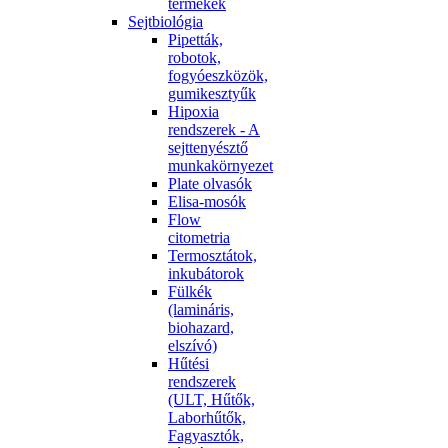
termékek
Sejtbiológia
Pipetták,
robotok,
fogyóeszközök,
gumikesztyűk
Hipoxia
rendszerek - A
sejttenyésztő
munkakörnyezet
Plate olvasók
Elisa-mosók
Flow
citometria
Termosztátok,
inkubátorok
Fülkék
(lamináris,
biohazard,
elszívó)
Hűtési
rendszerek
(ULT, Hűtők,
Laborhűtők,
Fagyasztók,