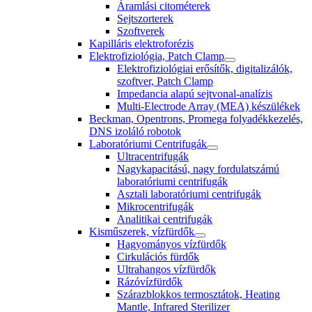
Áramlási citométerek
Sejtszorterek
Szoftverek
Kapilláris elektroforézis
Elektrofiziológia, Patch Clamp
Elektrofiziológiai erősítők, digitalizálók,
szoftver, Patch Clamp
Impedancia alapú sejtvonal-analízis
Multi-Electrode Array (MEA) készülékek
Beckman, Opentrons, Promega folyadékkezelés,
DNS izoláló robotok
Laboratóriumi Centrifugák
Ultracentrifugák
Nagykapacitású, nagy fordulatszámú
laboratóriumi centrifugák
Asztali laboratóriumi centrifugák
Mikrocentrifugák
Analitikai centrifugák
Kisműszerek, vízfürdők
Hagyományos vízfürdők
Cirkulációs fürdők
Ultrahangos vízfürdők
Rázóvízfürdők
Szárazblokkos termosztátok, Heating
Mantle, Infrared Sterilizer