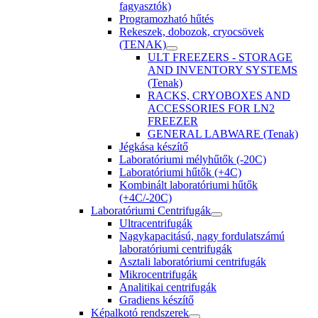
fagyasztók)
Programozható hűtés
Rekeszek, dobozok, cryocsövek
(TENAK)
ULT FREEZERS - STORAGE
AND INVENTORY SYSTEMS
(Tenak)
RACKS, CRYOBOXES AND
ACCESSORIES FOR LN2
FREEZER
GENERAL LABWARE (Tenak)
Jégkása készítő
Laboratóriumi mélyhűtők (-20C)
Laboratóriumi hűtők (+4C)
Kombinált laboratóriumi hűtők
(+4C/-20C)
Laboratóriumi Centrifugák
Ultracentrifugák
Nagykapacitású, nagy fordulatszámú
laboratóriumi centrifugák
Asztali laboratóriumi centrifugák
Mikrocentrifugák
Analitikai centrifugák
Gradiens készítő
Képalkotó rendszerek