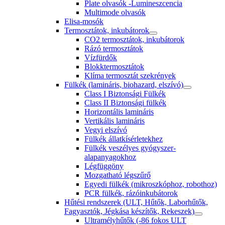
Plate olvasók -Lumineszcencia
Multimode olvasók
Elisa-mosók
Termosztátok, inkubátorok
CO2 termosztátok, inkubátorok
Rázó termosztátok
Vízfürdők
Blokktermosztátok
Klíma termosztát szekrények
Fülkék (lamináris, biohazard, elszívó)
Class I Biztonsági Fülkék
Class II Biztonsági fülkék
Horizontális lamináris
Vertikális lamináris
Vegyi elszívó
Fülkék állatkísérletekhez
Fülkék veszélyes gyógyszer-
alapanyagokhoz
Légfüggöny
Mozgatható légszűrő
Egyedi fülkék (mikroszkóphoz, robothoz)
PCR fülkék, rázóinkubátorok
Hűtési rendszerek (ULT, Hűtők, Laborhűtők,
Fagyasztók, Jégkása készítők, Rekeszek)
Ultramélyhűtők (-86 fokos ULT