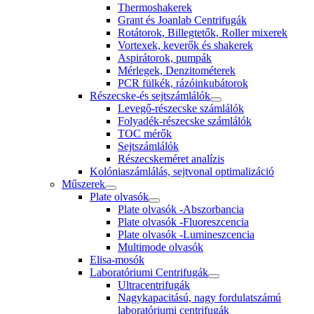
Thermoshakerek
Grant és Joanlab Centrifugák
Rotátorok, Billegtetők, Roller mixerek
Vortexek, keverők és shakerek
Aspirátorok, pumpák
Mérlegek, Denzitométerek
PCR fülkék, rázóinkubátorok
Részecske-és sejtszámlálók
Levegő-részecske számlálók
Folyadék-részecske számlálók
TOC mérők
Sejtszámlálók
Részecskeméret analízis
Kolóniaszámlálás, sejtvonal optimalizáció
Műszerek
Plate olvasók
Plate olvasók -Abszorbancia
Plate olvasók -Fluoreszcencia
Plate olvasók -Lumineszcencia
Multimode olvasók
Elisa-mosók
Laboratóriumi Centrifugák
Ultracentrifugák
Nagykapacitású, nagy fordulatszámú
laboratóriumi centrifugák