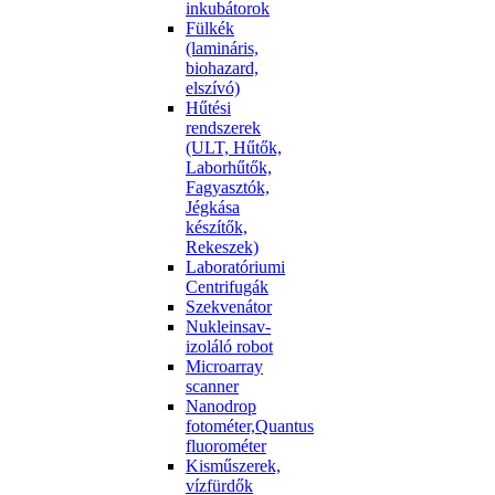
inkubátorok
Fülkék
(lamináris,
biohazard,
elszívó)
Hűtési
rendszerek
(ULT, Hűtők,
Laborhűtők,
Fagyasztók,
Jégkása
készítők,
Rekeszek)
Laboratóriumi
Centrifugák
Szekvenátor
Nukleinsav-
izoláló robot
Microarray
scanner
Nanodrop
fotométer,Quantus
fluorométer
Kisműszerek,
vízfürdők