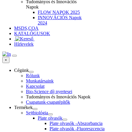
Tudományos és Innovációs
Napok
FLOW NAPOK 2025
INNOVÁCIÓS Napok
2024
MSDS,COA
KATALÓGUSOK
Hírlevelek
×
Cégünk
Rólunk
Munkatársaink
Kapcsolat
Bio-Science díj nyertesei
Tudományos és Innovációs Napok
Csapatunk-csapatépítők
Termékek
Sejtbiológia
Plate olvasók
Plate olvasók -Abszorbancia
Plate olvasók -Fluoreszcencia