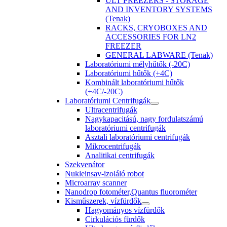
ULT FREEZERS - STORAGE
AND INVENTORY SYSTEMS
(Tenak)
RACKS, CRYOBOXES AND
ACCESSORIES FOR LN2
FREEZER
GENERAL LABWARE (Tenak)
Laboratóriumi mélyhűtők (-20C)
Laboratóriumi hűtők (+4C)
Kombinált laboratóriumi hűtők
(+4C/-20C)
Laboratóriumi Centrifugák
Ultracentrifugák
Nagykapacitású, nagy fordulatszámú
laboratóriumi centrifugák
Asztali laboratóriumi centrifugák
Mikrocentrifugák
Analitikai centrifugák
Szekvenátor
Nukleinsav-izoláló robot
Microarray scanner
Nanodrop fotométer,Quantus fluorométer
Kisműszerek, vízfürdők
Hagyományos vízfürdők
Cirkulációs fürdők