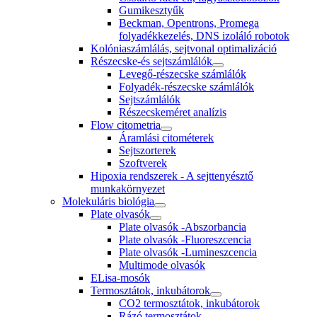
Gumikesztyűk
Beckman, Opentrons, Promega
folyadékkezelés, DNS izoláló robotok
Kolóniaszámlálás, sejtvonal optimalizáció
Részecske-és sejtszámlálók
Levegő-részecske számlálók
Folyadék-részecske számlálók
Sejtszámlálók
Részecskeméret analízis
Flow citometria
Áramlási citométerek
Sejtszorterek
Szoftverek
Hipoxia rendszerek - A sejttenyésztő
munkakörnyezet
Molekuláris biológia
Plate olvasók
Plate olvasók -Abszorbancia
Plate olvasók -Fluoreszcencia
Plate olvasók -Lumineszcencia
Multimode olvasók
ELisa-mosók
Termosztátok, inkubátorok
CO2 termosztátok, inkubátorok
Rázó termosztátok