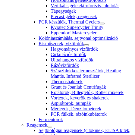
Horizontális gélelektroforézis
Vertikális gélelektroforézis, blottolás
Tápegységek
Precast gélek, reagensek
PCR készülék, Thermal Cyclers
Kyratec Supercycler Trinity
Eppendorf Mastercycler
Kolóniaszámlálás, sejtvonal optimalizáció
Kisműszerek, vízfürdők
Hagyományos vízfürdők
Cirkulációs fürdők
Ultrahangos vízfürdők
Rázóvízfürdők
Szárazblokkos termosztátok, Heating
Mantle, Infrared Sterilizer
Thermoshakerek
Grant és Joanlab Centrifugák
Rotátorok, Billegtetők, Roller mixerek
Vortexek, keverők és shakerek
Aspirátorok, pumpák
Mérlegek, Denzitométerek
PCR fülkék, rázóinkubátorok
Fermentorok
Reagensek
Sejtbiológiai reagensek (citokinek, ELISA kitek,