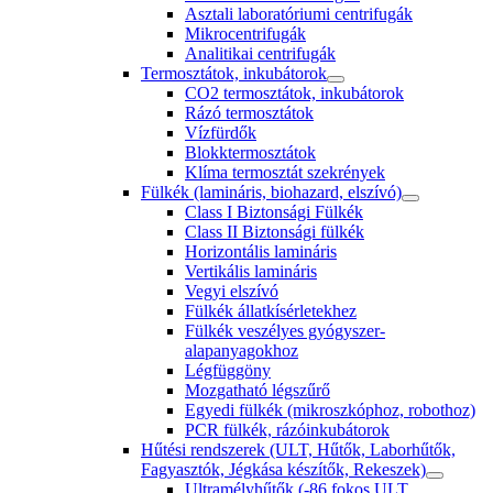
Asztali laboratóriumi centrifugák
Mikrocentrifugák
Analitikai centrifugák
Termosztátok, inkubátorok
CO2 termosztátok, inkubátorok
Rázó termosztátok
Vízfürdők
Blokktermosztátok
Klíma termosztát szekrények
Fülkék (lamináris, biohazard, elszívó)
Class I Biztonsági Fülkék
Class II Biztonsági fülkék
Horizontális lamináris
Vertikális lamináris
Vegyi elszívó
Fülkék állatkísérletekhez
Fülkék veszélyes gyógyszer-
alapanyagokhoz
Légfüggöny
Mozgatható légszűrő
Egyedi fülkék (mikroszkóphoz, robothoz)
PCR fülkék, rázóinkubátorok
Hűtési rendszerek (ULT, Hűtők, Laborhűtők,
Fagyasztók, Jégkása készítők, Rekeszek)
Ultramélyhűtők (-86 fokos ULT