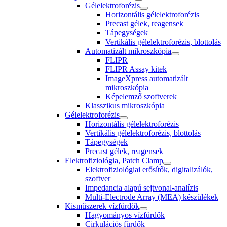
Gélelektroforézis
Horizontális gélelektroforézis
Precast gélek, reagensek
Tápegységek
Vertikális gélelektroforézis, blottolás
Automatizált mikroszkópia
FLIPR
FLIPR Assay kitek
ImageXpress automatizált
mikroszkópia
Képelemző szoftverek
Klasszikus mikroszkópia
Gélelektroforézis
Horizontális gélelektroforézis
Vertikális gélelektroforézis, blottolás
Tápegységek
Precast gélek, reagensek
Elektrofiziológia, Patch Clamp
Elektrofiziológiai erősítők, digitalizálók,
szoftver
Impedancia alapú sejtvonal-analízis
Multi-Electrode Array (MEA) készülékek
Kisműszerek vízfürdők
Hagyományos vízfürdők
Cirkulációs fürdők