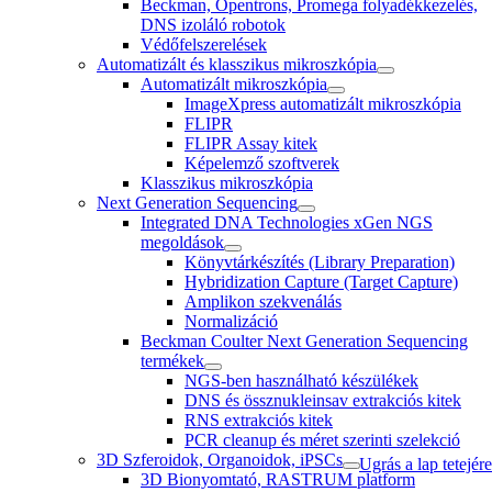
Beckman, Opentrons, Promega folyadékkezelés,
DNS izoláló robotok
Védőfelszerelések
Automatizált és klasszikus mikroszkópia
Automatizált mikroszkópia
ImageXpress automatizált mikroszkópia
FLIPR
FLIPR Assay kitek
Képelemző szoftverek
Klasszikus mikroszkópia
Next Generation Sequencing
Integrated DNA Technologies xGen NGS
megoldások
Könyvtárkészítés (Library Preparation)
Hybridization Capture (Target Capture)
Amplikon szekvenálás
Normalizáció
Beckman Coulter Next Generation Sequencing
termékek
NGS-ben használható készülékek
DNS és össznukleinsav extrakciós kitek
RNS extrakciós kitek
PCR cleanup és méret szerinti szelekció
3D Szferoidok, Organoidok, iPSCs
Ugrás a lap tetejére
3D Bionyomtató, RASTRUM platform