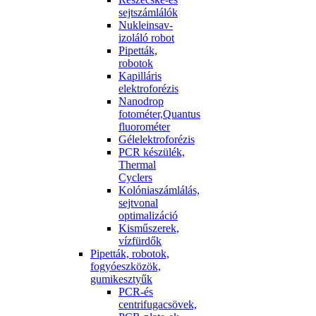
sejtszámlálók
Nukleinsav-
izoláló robot
Pipetták,
robotok
Kapilláris
elektroforézis
Nanodrop
fotométer,Quantus
fluorométer
Gélelektroforézis
PCR készülék,
Thermal
Cyclers
Kolóniaszámlálás,
sejtvonal
optimalizáció
Kisműszerek,
vízfürdők
Pipetták, robotok,
fogyóeszközök,
gumikesztyűk
PCR-és
centrifugacsövek,