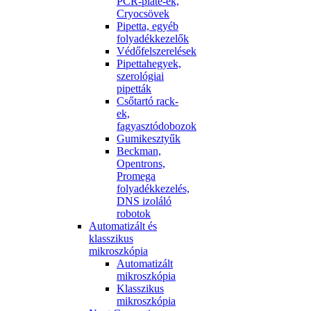
PCR-plate-ek,
Cryocsövek
Pipetta, egyéb
folyadékkezelők
Védőfelszerelések
Pipettahegyek,
szerológiai
pipetták
Csőtartó rack-
ek,
fagyasztódobozok
Gumikesztyűk
Beckman,
Opentrons,
Promega
folyadékkezelés,
DNS izoláló
robotok
Automatizált és
klasszikus
mikroszkópia
Automatizált
mikroszkópia
Klasszikus
mikroszkópia