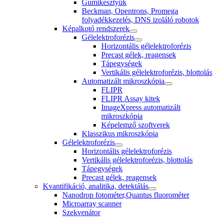
Gumikesztyűk
Beckman, Opentrons, Promega
folyadékkezelés, DNS izoláló robotok
Képalkotó rendszerek
Gélelektroforézis
Horizontális gélelektroforézis
Precast gélek, reagensek
Tápegységek
Vertikális gélelektroforézis, blottolás
Automatizált mikroszkópia
FLIPR
FLIPR Assay kitek
ImageXpress automatizált
mikroszkópia
Képelemző szoftverek
Klasszikus mikroszkópia
Gélelektroforézis
Horizontális gélelektroforézis
Vertikális gélelektroforézis, blottolás
Tápegységek
Precast gélek, reagensek
Kvantifikáció, analitika, detektálás
Nanodrop fotométer,Quantus fluorométer
Microarray scanner
Szekvenátor