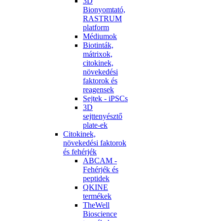
3D
Bionyomtató,
RASTRUM
platform
Médiumok
Biotinták,
mátrixok,
citokinek,
növekedési
faktorok és
reagensek
Sejtek - iPSCs
3D
sejttenyésztő
plate-ek
Citokinek,
növekedési faktorok
és fehérjék
ABCAM -
Fehérjék és
peptidek
QKINE
termékek
TheWell
Bioscience