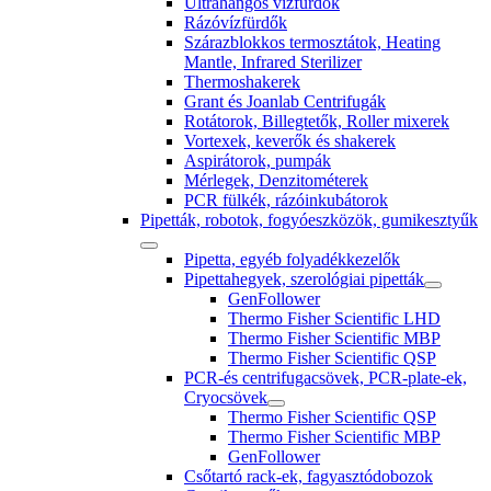
Ultrahangos vízfürdők
Rázóvízfürdők
Szárazblokkos termosztátok, Heating
Mantle, Infrared Sterilizer
Thermoshakerek
Grant és Joanlab Centrifugák
Rotátorok, Billegtetők, Roller mixerek
Vortexek, keverők és shakerek
Aspirátorok, pumpák
Mérlegek, Denzitométerek
PCR fülkék, rázóinkubátorok
Pipetták, robotok, fogyóeszközök, gumikesztyűk
Pipetta, egyéb folyadékkezelők
Pipettahegyek, szerológiai pipetták
GenFollower
Thermo Fisher Scientific LHD
Thermo Fisher Scientific MBP
Thermo Fisher Scientific QSP
PCR-és centrifugacsövek, PCR-plate-ek,
Cryocsövek
Thermo Fisher Scientific QSP
Thermo Fisher Scientific MBP
GenFollower
Csőtartó rack-ek, fagyasztódobozok