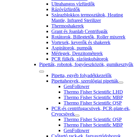
Ultrahangos vízfürdők
Rázóvízfürdők
Szárazblokkos termosztátok, Heating
Mantle, Infrared Sterilizer
Thermoshakerek
Grant és Joanlab Centrifugák
Rotátorok, Billegtetők, Roller mixerek
Vortexek, keverők és shakerek
Aspirátorok, pumpák
Mérlegek, Denzitométerek
PCR fülkék, rázóinkubátorok
Pipetták, robotok, fogyóeszközök, gumikesztyűk
Pipetta, egyéb folyadékkezelők
Pipettahegyek, szerológiai pipetták
GenFollower
Thermo Fisher Scientific LHD
Thermo Fisher Scientific MBP
Thermo Fisher Scientific QSP
PCR-és centrifugacsövek, PCR-plate-ek,
Cryocsövek
Thermo Fisher Scientific QSP
Thermo Fisher Scientific MBP
GenFollower
Csőtartó rack-ek, fagyasztódobozok