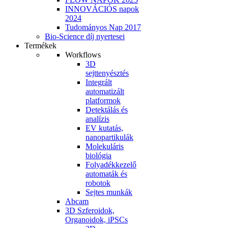
INNOVÁCIÓS napok
2024
Tudományos Nap 2017
Bio-Science díj nyertesei
Termékek
Workflows
3D
sejttenyésztés
Integrált
automatizált
platformok
Detektálás és
analízis
EV kutatás,
nanopartikulák
Molekuláris
biológia
Folyadékkezelő
automaták és
robotok
Sejtes munkák
Abcam
3D Szferoidok,
Organoidok, iPSCs