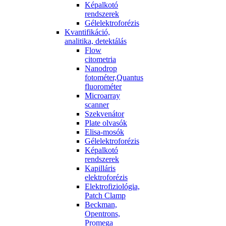
Képalkotó
rendszerek
Gélelektroforézis
Kvantifikáció,
analitika, detektálás
Flow
citometria
Nanodrop
fotométer,Quantus
fluorométer
Microarray
scanner
Szekvenátor
Plate olvasók
Elisa-mosók
Gélelektroforézis
Képalkotó
rendszerek
Kapilláris
elektroforézis
Elektrofiziológia,
Patch Clamp
Beckman,
Opentrons,
Promega