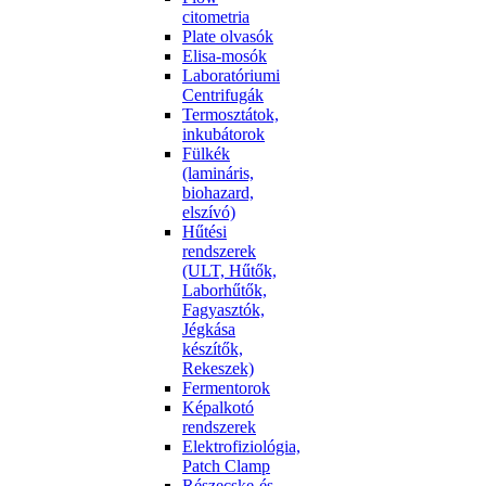
citometria
Plate olvasók
Elisa-mosók
Laboratóriumi
Centrifugák
Termosztátok,
inkubátorok
Fülkék
(lamináris,
biohazard,
elszívó)
Hűtési
rendszerek
(ULT, Hűtők,
Laborhűtők,
Fagyasztók,
Jégkása
készítők,
Rekeszek)
Fermentorok
Képalkotó
rendszerek
Elektrofiziológia,
Patch Clamp
Részecske-és