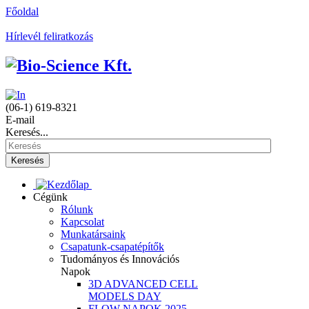
Főoldal
Hírlevél feliratkozás
(06-1) 619-8321
E-mail
Keresés...
Keresés
Cégünk
Rólunk
Kapcsolat
Munkatársaink
Csapatunk-csapatépítők
Tudományos és Innovációs
Napok
3D ADVANCED CELL
MODELS DAY
FLOW NAPOK 2025