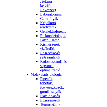
Jégkása
készítők,
Rekeszek)
Laboratóriumi
Centrifugák
Képalkotó
rendszerek
Gélelektroforézis
Elektrofiziológia,
Patch Clamp
Kisműszerek
vízfürdők
Részecske-és
sejtszámlálók
Kolóniaszámlálás,
sejtvonal
optimalizáció
Molekuláris biológia
Pipetták,
robotok,
fogyóeszközök,
gumikesztyűk
Plate olvasók
ELisa-mosók
Termosztátok,