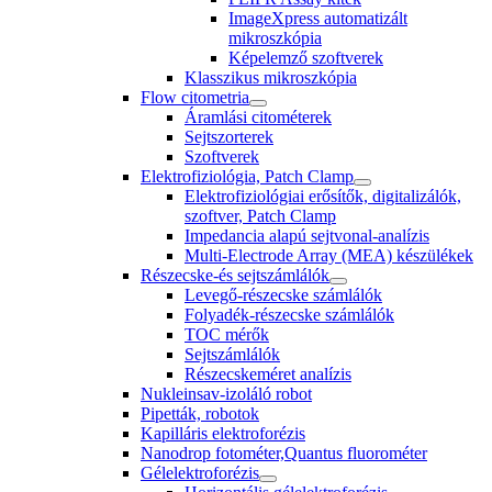
ImageXpress automatizált
mikroszkópia
Képelemző szoftverek
Klasszikus mikroszkópia
Flow citometria
Áramlási citométerek
Sejtszorterek
Szoftverek
Elektrofiziológia, Patch Clamp
Elektrofiziológiai erősítők, digitalizálók,
szoftver, Patch Clamp
Impedancia alapú sejtvonal-analízis
Multi-Electrode Array (MEA) készülékek
Részecske-és sejtszámlálók
Levegő-részecske számlálók
Folyadék-részecske számlálók
TOC mérők
Sejtszámlálók
Részecskeméret analízis
Nukleinsav-izoláló robot
Pipetták, robotok
Kapilláris elektroforézis
Nanodrop fotométer,Quantus fluorométer
Gélelektroforézis