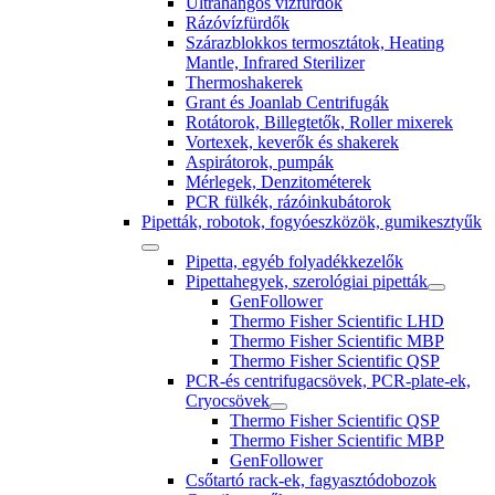
Ultrahangos vízfürdők
Rázóvízfürdők
Szárazblokkos termosztátok, Heating
Mantle, Infrared Sterilizer
Thermoshakerek
Grant és Joanlab Centrifugák
Rotátorok, Billegtetők, Roller mixerek
Vortexek, keverők és shakerek
Aspirátorok, pumpák
Mérlegek, Denzitométerek
PCR fülkék, rázóinkubátorok
Pipetták, robotok, fogyóeszközök, gumikesztyűk
Pipetta, egyéb folyadékkezelők
Pipettahegyek, szerológiai pipetták
GenFollower
Thermo Fisher Scientific LHD
Thermo Fisher Scientific MBP
Thermo Fisher Scientific QSP
PCR-és centrifugacsövek, PCR-plate-ek,
Cryocsövek
Thermo Fisher Scientific QSP
Thermo Fisher Scientific MBP
GenFollower
Csőtartó rack-ek, fagyasztódobozok