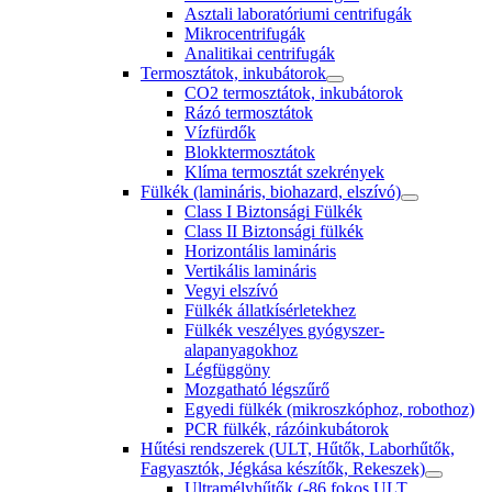
Asztali laboratóriumi centrifugák
Mikrocentrifugák
Analitikai centrifugák
Termosztátok, inkubátorok
CO2 termosztátok, inkubátorok
Rázó termosztátok
Vízfürdők
Blokktermosztátok
Klíma termosztát szekrények
Fülkék (lamináris, biohazard, elszívó)
Class I Biztonsági Fülkék
Class II Biztonsági fülkék
Horizontális lamináris
Vertikális lamináris
Vegyi elszívó
Fülkék állatkísérletekhez
Fülkék veszélyes gyógyszer-
alapanyagokhoz
Légfüggöny
Mozgatható légszűrő
Egyedi fülkék (mikroszkóphoz, robothoz)
PCR fülkék, rázóinkubátorok
Hűtési rendszerek (ULT, Hűtők, Laborhűtők,
Fagyasztók, Jégkása készítők, Rekeszek)
Ultramélyhűtők (-86 fokos ULT