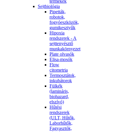
termékek
Sejtbiológia
Pipetták,
robotok,
fogyóeszközök,
gumikesztyűk
Hipoxia
rendszerek - A
sejttenyésztő
munkakörnyezet
Plate olvasók
Elisa-mosók
Flow
citometria
Termosztátok,
inkubátorok
Fülkék
(lamináris,
biohazard,
elszívó)
Hűtési
rendszerek
(ULT, Hűtők,
Laborhűtők,
Fagyasztók,