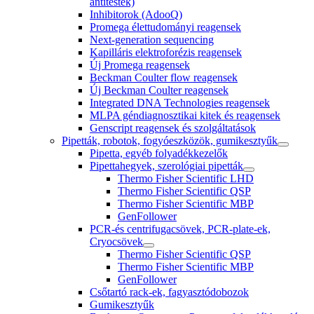
antitestek)
Inhibitorok (AdooQ)
Promega élettudományi reagensek
Next-generation sequencing
Kapilláris elektroforézis reagensek
Új Promega reagensek
Beckman Coulter flow reagensek
Új Beckman Coulter reagensek
Integrated DNA Technologies reagensek
MLPA géndiagnosztikai kitek és reagensek
Genscript reagensek és szolgáltatások
Pipetták, robotok, fogyóeszközök, gumikesztyűk
Pipetta, egyéb folyadékkezelők
Pipettahegyek, szerológiai pipetták
Thermo Fisher Scientific LHD
Thermo Fisher Scientific QSP
Thermo Fisher Scientific MBP
GenFollower
PCR-és centrifugacsövek, PCR-plate-ek,
Cryocsövek
Thermo Fisher Scientific QSP
Thermo Fisher Scientific MBP
GenFollower
Csőtartó rack-ek, fagyasztódobozok
Gumikesztyűk