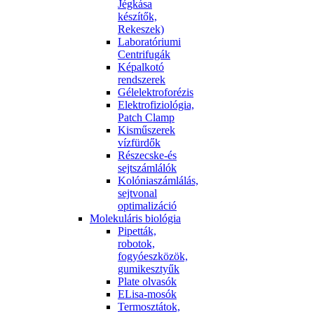
Jégkása
készítők,
Rekeszek)
Laboratóriumi
Centrifugák
Képalkotó
rendszerek
Gélelektroforézis
Elektrofiziológia,
Patch Clamp
Kisműszerek
vízfürdők
Részecske-és
sejtszámlálók
Kolóniaszámlálás,
sejtvonal
optimalizáció
Molekuláris biológia
Pipetták,
robotok,
fogyóeszközök,
gumikesztyűk
Plate olvasók
ELisa-mosók
Termosztátok,