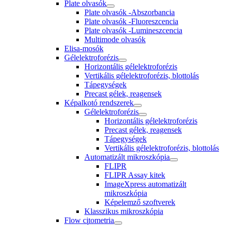
Plate olvasók
Plate olvasók -Abszorbancia
Plate olvasók -Fluoreszcencia
Plate olvasók -Lumineszcencia
Multimode olvasók
Elisa-mosók
Gélelektroforézis
Horizontális gélelektroforézis
Vertikális gélelektroforézis, blottolás
Tápegységek
Precast gélek, reagensek
Képalkotó rendszerek
Gélelektroforézis
Horizontális gélelektroforézis
Precast gélek, reagensek
Tápegységek
Vertikális gélelektroforézis, blottolás
Automatizált mikroszkópia
FLIPR
FLIPR Assay kitek
ImageXpress automatizált
mikroszkópia
Képelemző szoftverek
Klasszikus mikroszkópia
Flow citometria