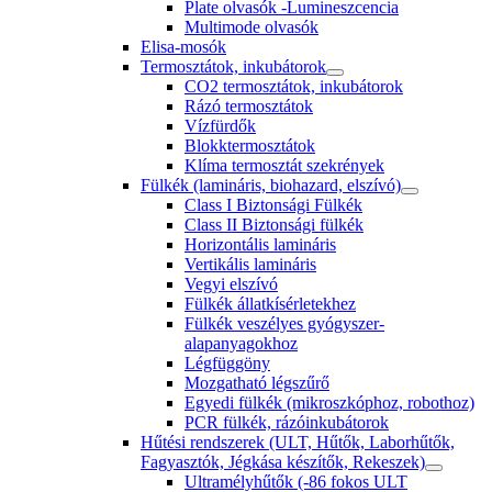
Plate olvasók -Lumineszcencia
Multimode olvasók
Elisa-mosók
Termosztátok, inkubátorok
CO2 termosztátok, inkubátorok
Rázó termosztátok
Vízfürdők
Blokktermosztátok
Klíma termosztát szekrények
Fülkék (lamináris, biohazard, elszívó)
Class I Biztonsági Fülkék
Class II Biztonsági fülkék
Horizontális lamináris
Vertikális lamináris
Vegyi elszívó
Fülkék állatkísérletekhez
Fülkék veszélyes gyógyszer-
alapanyagokhoz
Légfüggöny
Mozgatható légszűrő
Egyedi fülkék (mikroszkóphoz, robothoz)
PCR fülkék, rázóinkubátorok
Hűtési rendszerek (ULT, Hűtők, Laborhűtők,
Fagyasztók, Jégkása készítők, Rekeszek)
Ultramélyhűtők (-86 fokos ULT