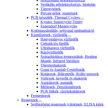
Horizontális gélelektroforézis
Vertikális gélelektroforézis, blottolás
Tápegységek
Precast gélek, reagensek
PCR készülék, Thermal Cyclers
Kyratec Supercycler Trinity
Eppendorf Mastercycler
Kolóniaszámlálás, sejtvonal optimalizáció
Kisműszerek, vízfürdők
Hagyományos vízfürdők
Cirkulációs fürdők
Ultrahangos vízfürdők
Rázóvízfürdők
Szárazblokkos termosztátok, Heating
Mantle, Infrared Sterilizer
Thermoshakerek
Grant és Joanlab Centrifugák
Rotátorok, Billegtetők, Roller mixerek
Vortexek, keverők és shakerek
Aspirátorok, pumpák
Mérlegek, Denzitométerek
PCR fülkék, rázóinkubátorok
Fermentorok
Reagensek
Sejtbiológiai reagensek (citokinek, ELISA kitek,