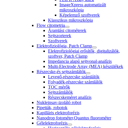
ImageXpress automatizált
mikroszkópia
Képelemző szoftverek
Klasszikus mikroszkópia
Flow citometria
Áramlási citométerek
Sejtszorterek
Szoftverek
Elektrofiziológia, Patch Clamp
Elektrofiziológiai erősítők, digitalizálók,
szoftver, Patch Clamp
Impedancia alapú sejtvonal-analízis
Multi-Electrode Array (MEA) készülékek
Részecske-és sejtszámlálók
Levegő-részecske számlálók
Folyadék-részecske számlálók
TOC mérők
Sejtszámlálók
Részecskeméret analízis
Nukleinsav-izoláló robot
Pipetták, robotok
Kapilláris elektroforézis
Nanodrop fotométer,Quantus fluorométer
Gélelektroforézis