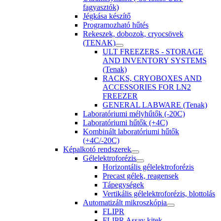
fagyasztók)
Jégkása készítő
Programozható hűtés
Rekeszek, dobozok, cryocsövek
(TENAK)
ULT FREEZERS - STORAGE
AND INVENTORY SYSTEMS
(Tenak)
RACKS, CRYOBOXES AND
ACCESSORIES FOR LN2
FREEZER
GENERAL LABWARE (Tenak)
Laboratóriumi mélyhűtők (-20C)
Laboratóriumi hűtők (+4C)
Kombinált laboratóriumi hűtők
(+4C/-20C)
Képalkotó rendszerek
Gélelektroforézis
Horizontális gélelektroforézis
Precast gélek, reagensek
Tápegységek
Vertikális gélelektroforézis, blottolás
Automatizált mikroszkópia
FLIPR
FLIPR Assay kitek