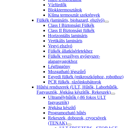
Vízfürdők
Blokktermosztátok
Klíma termosztát szekrények
Fülkék (lamináris, biohazard, elszívó)
Class I Biztonsági Fülkék
Class II Biztonsági fülkék
Horizontális lamináris
Vertikális lamináris
Vegyi elszívó
Fülkék állatkísérletekhez
Fülkék veszélyes gyógyszer-
alapanyagokhoz
Légfüggöny
Mozgatható légszűrő
Egyedi fülkék (mikroszkóphoz, robothoz)
PCR fülkék, rázóinkubátorok
Hűtési rendszerek (ULT, Hűtők, Laborhűtők,
Fagyasztók, Jégkása készítők, Rekeszek)
Ultramélyhűtők (-86 fokos ULT
fagyasztók)
Jégkása készítő
Programozható hűtés
Rekeszek, dobozok, cryocsövek
(TENAK)