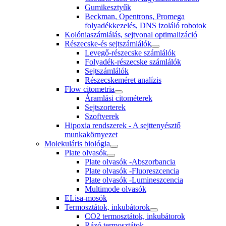
Gumikesztyűk
Beckman, Opentrons, Promega
folyadékkezelés, DNS izoláló robotok
Kolóniaszámlálás, sejtvonal optimalizáció
Részecske-és sejtszámlálók
Levegő-részecske számlálók
Folyadék-részecske számlálók
Sejtszámlálók
Részecskeméret analízis
Flow citometria
Áramlási citométerek
Sejtszorterek
Szoftverek
Hipoxia rendszerek - A sejttenyésztő
munkakörnyezet
Molekuláris biológia
Plate olvasók
Plate olvasók -Abszorbancia
Plate olvasók -Fluoreszcencia
Plate olvasók -Lumineszcencia
Multimode olvasók
ELisa-mosók
Termosztátok, inkubátorok
CO2 termosztátok, inkubátorok
Rázó termosztátok