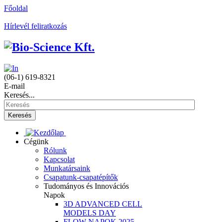
Főoldal
Hírlevél feliratkozás
(06-1) 619-8321
E-mail
Keresés...
Keresés
Cégünk
Rólunk
Kapcsolat
Munkatársaink
Csapatunk-csapatépítők
Tudományos és Innovációs
Napok
3D ADVANCED CELL
MODELS DAY
FLOW NAPOK 2025