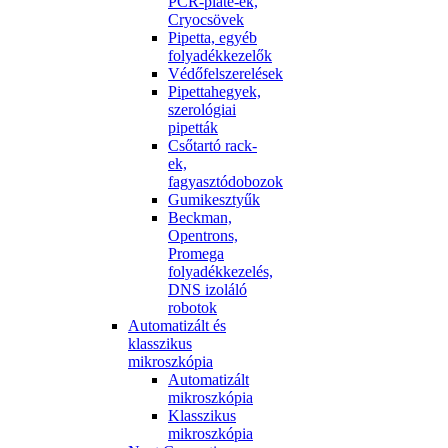
PCR-plate-ek,
Cryocsövek
Pipetta, egyéb
folyadékkezelők
Védőfelszerelések
Pipettahegyek,
szerológiai
pipetták
Csőtartó rack-
ek,
fagyasztódobozok
Gumikesztyűk
Beckman,
Opentrons,
Promega
folyadékkezelés,
DNS izoláló
robotok
Automatizált és
klasszikus
mikroszkópia
Automatizált
mikroszkópia
Klasszikus
mikroszkópia