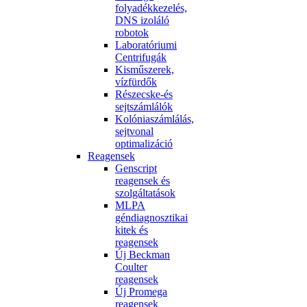
folyadékkezelés,
DNS izoláló
robotok
Laboratóriumi
Centrifugák
Kisműszerek,
vízfürdők
Részecske-és
sejtszámlálók
Kolóniaszámlálás,
sejtvonal
optimalizáció
Reagensek
Genscript
reagensek és
szolgáltatások
MLPA
géndiagnosztikai
kitek és
reagensek
Új Beckman
Coulter
reagensek
Új Promega
reagensek