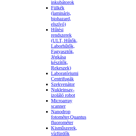
inkubátorok
Fülkék
(lamináris,
biohazard,
elszívó)
Hűtési
rendszerek
(ULT, Hűtők,
Laborhűtők,
Fagyasztók,
Jégkása
készítők,
Rekeszek)
Laboratóriumi
Centrifugák
Szekvenátor
Nukleinsav-
izoláló robot
Microarray
scanner
Nanodrop
fotométer,Quantus
fluorométer
Kisműszerek,
vízfürdők