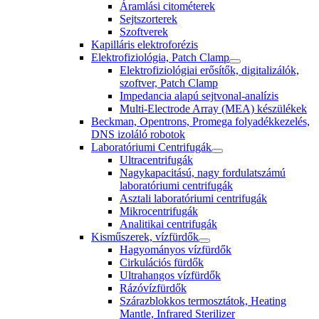
Áramlási citométerek
Sejtszorterek
Szoftverek
Kapilláris elektroforézis
Elektrofiziológia, Patch Clamp
Elektrofiziológiai erősítők, digitalizálók,
szoftver, Patch Clamp
Impedancia alapú sejtvonal-analízis
Multi-Electrode Array (MEA) készülékek
Beckman, Opentrons, Promega folyadékkezelés,
DNS izoláló robotok
Laboratóriumi Centrifugák
Ultracentrifugák
Nagykapacitású, nagy fordulatszámú
laboratóriumi centrifugák
Asztali laboratóriumi centrifugák
Mikrocentrifugák
Analitikai centrifugák
Kisműszerek, vízfürdők
Hagyományos vízfürdők
Cirkulációs fürdők
Ultrahangos vízfürdők
Rázóvízfürdők
Szárazblokkos termosztátok, Heating
Mantle, Infrared Sterilizer