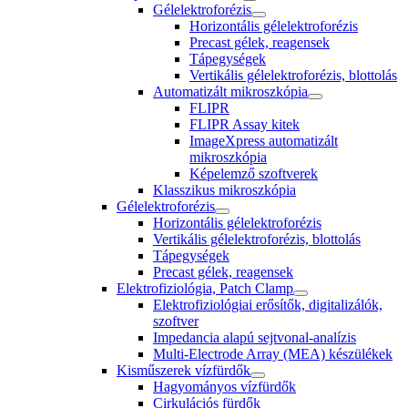
Gélelektroforézis
Horizontális gélelektroforézis
Precast gélek, reagensek
Tápegységek
Vertikális gélelektroforézis, blottolás
Automatizált mikroszkópia
FLIPR
FLIPR Assay kitek
ImageXpress automatizált
mikroszkópia
Képelemző szoftverek
Klasszikus mikroszkópia
Gélelektroforézis
Horizontális gélelektroforézis
Vertikális gélelektroforézis, blottolás
Tápegységek
Precast gélek, reagensek
Elektrofiziológia, Patch Clamp
Elektrofiziológiai erősítők, digitalizálók,
szoftver
Impedancia alapú sejtvonal-analízis
Multi-Electrode Array (MEA) készülékek
Kisműszerek vízfürdők
Hagyományos vízfürdők
Cirkulációs fürdők