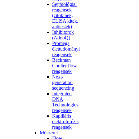
Sejtbiológiai
reagensek
(citokinek,
ELISA kitek,
antitestek)
Inhibitorok
(AdooQ)
Promega
élettudományi
reagensek
Beckman
Coulter flow
reagensek
Next-
generation
sequencing
Integrated
DNA
Technologies
reagensek
Kapilláris
elektroforézis
reagensek
Műszerek
Flow