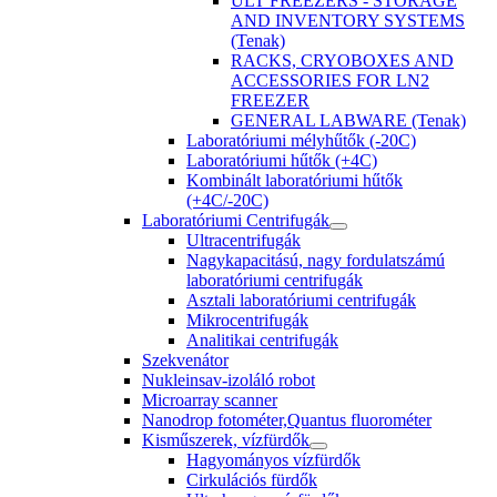
ULT FREEZERS - STORAGE
AND INVENTORY SYSTEMS
(Tenak)
RACKS, CRYOBOXES AND
ACCESSORIES FOR LN2
FREEZER
GENERAL LABWARE (Tenak)
Laboratóriumi mélyhűtők (-20C)
Laboratóriumi hűtők (+4C)
Kombinált laboratóriumi hűtők
(+4C/-20C)
Laboratóriumi Centrifugák
Ultracentrifugák
Nagykapacitású, nagy fordulatszámú
laboratóriumi centrifugák
Asztali laboratóriumi centrifugák
Mikrocentrifugák
Analitikai centrifugák
Szekvenátor
Nukleinsav-izoláló robot
Microarray scanner
Nanodrop fotométer,Quantus fluorométer
Kisműszerek, vízfürdők
Hagyományos vízfürdők
Cirkulációs fürdők