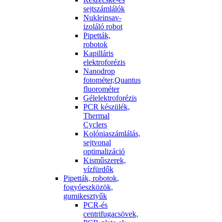
sejtszámlálók
Nukleinsav-
izoláló robot
Pipetták,
robotok
Kapilláris
elektroforézis
Nanodrop
fotométer,Quantus
fluorométer
Gélelektroforézis
PCR készülék,
Thermal
Cyclers
Kolóniaszámlálás,
sejtvonal
optimalizáció
Kisműszerek,
vízfürdők
Pipetták, robotok,
fogyóeszközök,
gumikesztyűk
PCR-és
centrifugacsövek,