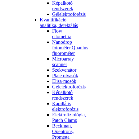
Képalkotó
rendszerek
Gélelektroforézis
Kvantifikáció,
analitika, detektálás
Flow
citometria
Nanodrop
fotométer,Quantus
fluorométer
Microarray
scanner
Szekvenátor
Plate olvasók
Elisa-mosók
Gélelektroforézis
Képalkotó
rendszerek
Kapilláris
elektroforézis
Elektrofiziológia,
Patch Clamp
Beckman,
Opentrons,
Promega