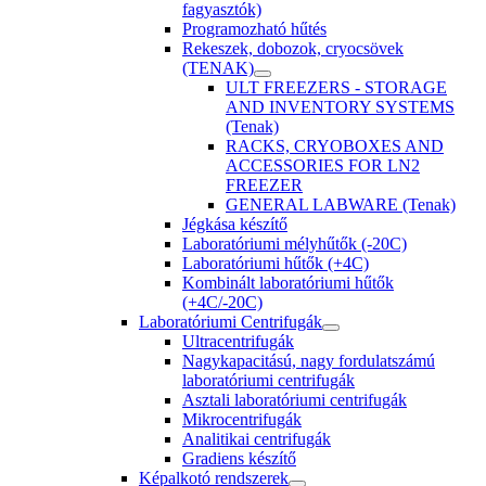
fagyasztók)
Programozható hűtés
Rekeszek, dobozok, cryocsövek
(TENAK)
ULT FREEZERS - STORAGE
AND INVENTORY SYSTEMS
(Tenak)
RACKS, CRYOBOXES AND
ACCESSORIES FOR LN2
FREEZER
GENERAL LABWARE (Tenak)
Jégkása készítő
Laboratóriumi mélyhűtők (-20C)
Laboratóriumi hűtők (+4C)
Kombinált laboratóriumi hűtők
(+4C/-20C)
Laboratóriumi Centrifugák
Ultracentrifugák
Nagykapacitású, nagy fordulatszámú
laboratóriumi centrifugák
Asztali laboratóriumi centrifugák
Mikrocentrifugák
Analitikai centrifugák
Gradiens készítő
Képalkotó rendszerek