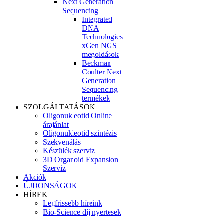
Next Generation
Sequencing
Integrated
DNA
Technologies
xGen NGS
megoldások
Beckman
Coulter Next
Generation
Sequencing
termékek
SZOLGÁLTATÁSOK
Oligonukleotid Online
árajánlat
Oligonukleotid szintézis
Szekvenálás
Készülék szerviz
3D Organoid Expansion
Szerviz
Akciók
ÚJDONSÁGOK
HÍREK
Legfrissebb híreink
Bio-Science díj nyertesek