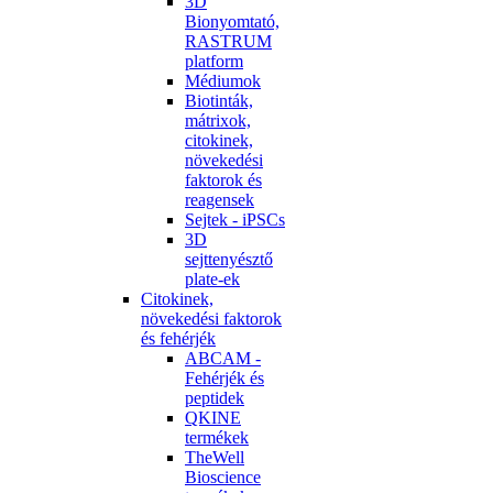
3D
Bionyomtató,
RASTRUM
platform
Médiumok
Biotinták,
mátrixok,
citokinek,
növekedési
faktorok és
reagensek
Sejtek - iPSCs
3D
sejttenyésztő
plate-ek
Citokinek,
növekedési faktorok
és fehérjék
ABCAM -
Fehérjék és
peptidek
QKINE
termékek
TheWell
Bioscience