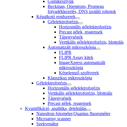
Gumikesztyűk
Beckman, Opentrons, Promega
folyadékkezelés, DNS izoláló robotok
Képalkotó rendszerek
Gélelektroforézis
Horizontális gélelektroforézis
Precast gélek, reagensek
Tápegységek
Vertikális gélelektroforézis, blottolás
Automatizált mikroszkópia
FLIPR
FLIPR Assay kitek
ImageXpress automatizált
mikroszkópia
Képelemző szoftverek
Klasszikus mikroszkópia
Gélelektroforézis
Horizontális gélelektroforézis
Vertikális gélelektroforézis, blottolás
Tápegységek
Precast gélek, reagensek
Kvantifikáció, analitika, detektálás
Nanodrop fotométer,Quantus fluorométer
Microarray scanner
Szekvenátor