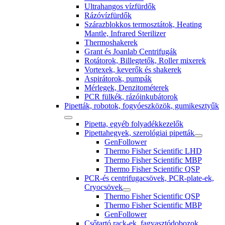
Ultrahangos vízfürdők
Rázóvízfürdők
Szárazblokkos termosztátok, Heating
Mantle, Infrared Sterilizer
Thermoshakerek
Grant és Joanlab Centrifugák
Rotátorok, Billegtetők, Roller mixerek
Vortexek, keverők és shakerek
Aspirátorok, pumpák
Mérlegek, Denzitométerek
PCR fülkék, rázóinkubátorok
Pipetták, robotok, fogyóeszközök, gumikesztyűk
Pipetta, egyéb folyadékkezelők
Pipettahegyek, szerológiai pipetták
GenFollower
Thermo Fisher Scientific LHD
Thermo Fisher Scientific MBP
Thermo Fisher Scientific QSP
PCR-és centrifugacsövek, PCR-plate-ek,
Cryocsövek
Thermo Fisher Scientific QSP
Thermo Fisher Scientific MBP
GenFollower
Csőtartó rack-ek, fagyasztódobozok