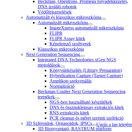
Beckman, Opentrons, Promega folyadékkezelés,
DNS izoláló robotok
Védőfelszerelések
Automatizált és klasszikus mikroszkópia
Automatizált mikroszkópia
ImageXpress automatizált mikroszkópia
FLIPR
FLIPR Assay kitek
Képelemző szoftverek
Klasszikus mikroszkópia
Next Generation Sequencing
Integrated DNA Technologies xGen NGS
megoldások
Könyvtárkészítés (Library Preparation)
Hybridization Capture (Target Capture)
Amplikon szekvenálás
Normalizáció
Beckman Coulter Next Generation Sequencing
termékek
NGS-ben használható készülékek
DNS és össznukleinsav extrakciós kitek
RNS extrakciós kitek
PCR cleanup és méret szerinti szelekció
3D Szferoidok, Organoidok, iPSCs
Ugrás a lap tetejére
3D Bionyomtató, RASTRUM platform