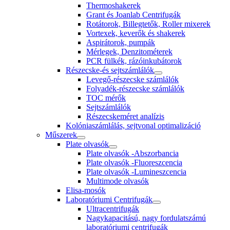
Thermoshakerek
Grant és Joanlab Centrifugák
Rotátorok, Billegtetők, Roller mixerek
Vortexek, keverők és shakerek
Aspirátorok, pumpák
Mérlegek, Denzitométerek
PCR fülkék, rázóinkubátorok
Részecske-és sejtszámlálók
Levegő-részecske számlálók
Folyadék-részecske számlálók
TOC mérők
Sejtszámlálók
Részecskeméret analízis
Kolóniaszámlálás, sejtvonal optimalizáció
Műszerek
Plate olvasók
Plate olvasók -Abszorbancia
Plate olvasók -Fluoreszcencia
Plate olvasók -Lumineszcencia
Multimode olvasók
Elisa-mosók
Laboratóriumi Centrifugák
Ultracentrifugák
Nagykapacitású, nagy fordulatszámú
laboratóriumi centrifugák