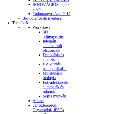
INNOVÁCIÓS napok
2024
Tudományos Nap 2017
Bio-Science díj nyertesei
Termékek
Workflows
3D
sejttenyésztés
Integrált
automatizált
platformok
Detektálás és
analízis
EV kutatás,
nanopartikulák
Molekuláris
biológia
Folyadékkezelő
automaták és
robotok
Sejtes munkák
Abcam
3D Szferoidok,
Organoidok, iPSCs