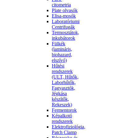
citometria
Plate olvasók
Elisa-mosók
Laboratóriumi
Centrifugák
Termosztátok,
inkubátorok
Fülkék
(lamináris,
biohazard,
elszívó)
Hűtési
rendszerek
(ULT, Hűtők,
Laborhűtők,
Fagyasztók,
Jégkása
készítők,
Rekeszek)
Fermentorok
Képalkotó
rendszerek
Elektrofiziológia,
Patch Clamp
Részecske-és