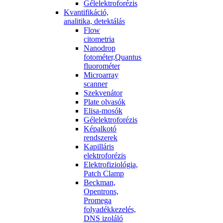
Gélelektroforézis
Kvantifikáció,
analitika, detektálás
Flow
citometria
Nanodrop
fotométer,Quantus
fluorométer
Microarray
scanner
Szekvenátor
Plate olvasók
Elisa-mosók
Gélelektroforézis
Képalkotó
rendszerek
Kapilláris
elektroforézis
Elektrofiziológia,
Patch Clamp
Beckman,
Opentrons,
Promega
folyadékkezelés,
DNS izoláló