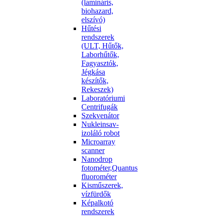
(lamináris,
biohazard,
elszívó)
Hűtési
rendszerek
(ULT, Hűtők,
Laborhűtők,
Fagyasztók,
Jégkása
készítők,
Rekeszek)
Laboratóriumi
Centrifugák
Szekvenátor
Nukleinsav-
izoláló robot
Microarray
scanner
Nanodrop
fotométer,Quantus
fluorométer
Kisműszerek,
vízfürdők
Képalkotó
rendszerek