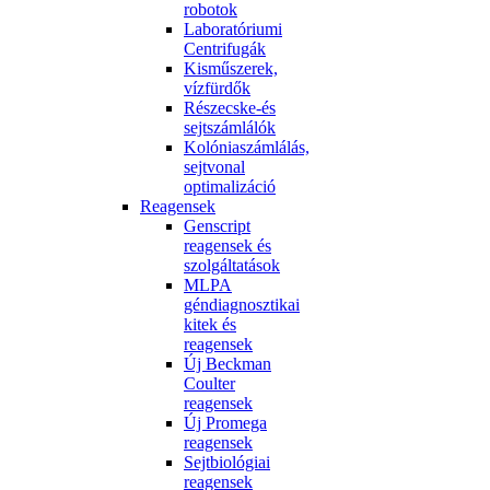
robotok
Laboratóriumi
Centrifugák
Kisműszerek,
vízfürdők
Részecske-és
sejtszámlálók
Kolóniaszámlálás,
sejtvonal
optimalizáció
Reagensek
Genscript
reagensek és
szolgáltatások
MLPA
géndiagnosztikai
kitek és
reagensek
Új Beckman
Coulter
reagensek
Új Promega
reagensek
Sejtbiológiai
reagensek