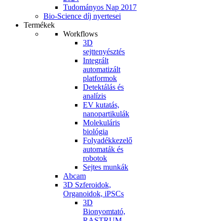
Tudományos Nap 2017
Bio-Science díj nyertesei
Termékek
Workflows
3D
sejttenyésztés
Integrált
automatizált
platformok
Detektálás és
analízis
EV kutatás,
nanopartikulák
Molekuláris
biológia
Folyadékkezelő
automaták és
robotok
Sejtes munkák
Abcam
3D Szferoidok,
Organoidok, iPSCs
3D
Bionyomtató,
RASTRUM