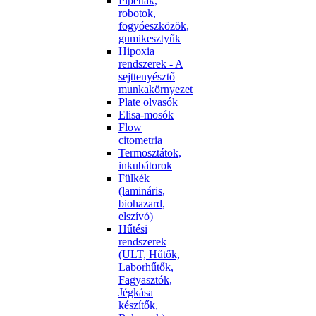
Pipetták,
robotok,
fogyóeszközök,
gumikesztyűk
Hipoxia
rendszerek - A
sejttenyésztő
munkakörnyezet
Plate olvasók
Elisa-mosók
Flow
citometria
Termosztátok,
inkubátorok
Fülkék
(lamináris,
biohazard,
elszívó)
Hűtési
rendszerek
(ULT, Hűtők,
Laborhűtők,
Fagyasztók,
Jégkása
készítők,