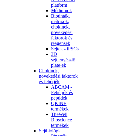
platform
Médiumok
Biotinták,
mátrixok,
citokinek,
növekedési
faktorok és
reagensek
Sejtek - iPSCs
3D
sejttenyésztő
plate-ek
Citokinek,
növekedési faktorok
és fehérjék
ABCAM -
Fehérjék és
peptidek
QKINE
termékek
TheWell
Bioscience
termékek
Sejtbiológia