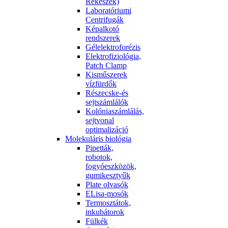
Rekeszek)
Laboratóriumi
Centrifugák
Képalkotó
rendszerek
Gélelektroforézis
Elektrofiziológia,
Patch Clamp
Kisműszerek
vízfürdők
Részecske-és
sejtszámlálók
Kolóniaszámlálás,
sejtvonal
optimalizáció
Molekuláris biológia
Pipetták,
robotok,
fogyóeszközök,
gumikesztyűk
Plate olvasók
ELisa-mosók
Termosztátok,
inkubátorok
Fülkék