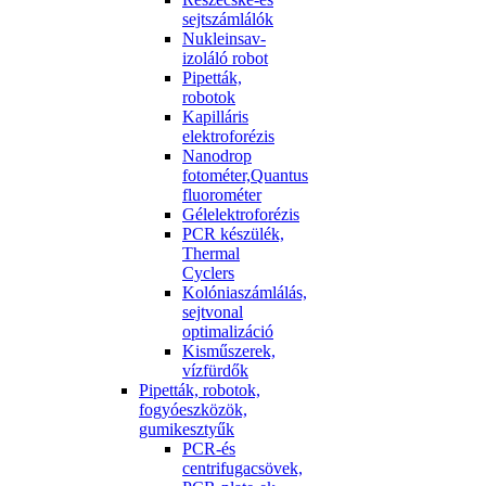
sejtszámlálók
Nukleinsav-
izoláló robot
Pipetták,
robotok
Kapilláris
elektroforézis
Nanodrop
fotométer,Quantus
fluorométer
Gélelektroforézis
PCR készülék,
Thermal
Cyclers
Kolóniaszámlálás,
sejtvonal
optimalizáció
Kisműszerek,
vízfürdők
Pipetták, robotok,
fogyóeszközök,
gumikesztyűk
PCR-és
centrifugacsövek,