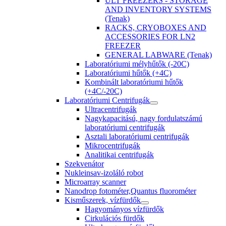
ULT FREEZERS - STORAGE
AND INVENTORY SYSTEMS
(Tenak)
RACKS, CRYOBOXES AND
ACCESSORIES FOR LN2
FREEZER
GENERAL LABWARE (Tenak)
Laboratóriumi mélyhűtők (-20C)
Laboratóriumi hűtők (+4C)
Kombinált laboratóriumi hűtők
(+4C/-20C)
Laboratóriumi Centrifugák
Ultracentrifugák
Nagykapacitású, nagy fordulatszámú
laboratóriumi centrifugák
Asztali laboratóriumi centrifugák
Mikrocentrifugák
Analitikai centrifugák
Szekvenátor
Nukleinsav-izoláló robot
Microarray scanner
Nanodrop fotométer,Quantus fluorométer
Kisműszerek, vízfürdők
Hagyományos vízfürdők
Cirkulációs fürdők