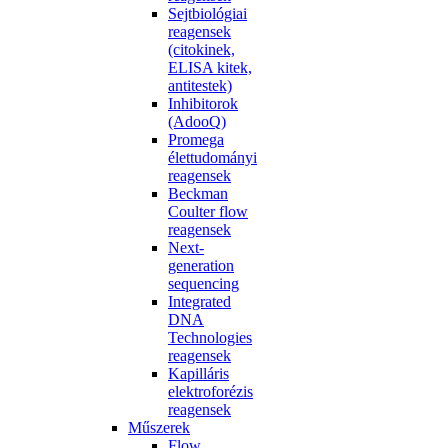
Sejtbiológiai
reagensek
(citokinek,
ELISA kitek,
antitestek)
Inhibitorok
(AdooQ)
Promega
élettudományi
reagensek
Beckman
Coulter flow
reagensek
Next-
generation
sequencing
Integrated
DNA
Technologies
reagensek
Kapilláris
elektroforézis
reagensek
Műszerek
Flow