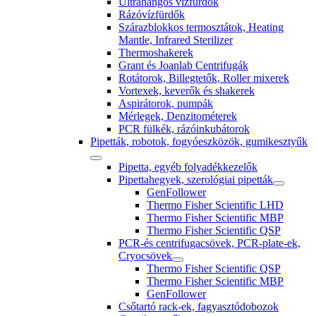
Ultrahangos vízfürdők
Rázóvízfürdők
Szárazblokkos termosztátok, Heating
Mantle, Infrared Sterilizer
Thermoshakerek
Grant és Joanlab Centrifugák
Rotátorok, Billegtetők, Roller mixerek
Vortexek, keverők és shakerek
Aspirátorok, pumpák
Mérlegek, Denzitométerek
PCR fülkék, rázóinkubátorok
Pipetták, robotok, fogyóeszközök, gumikesztyűk
Pipetta, egyéb folyadékkezelők
Pipettahegyek, szerológiai pipetták
GenFollower
Thermo Fisher Scientific LHD
Thermo Fisher Scientific MBP
Thermo Fisher Scientific QSP
PCR-és centrifugacsövek, PCR-plate-ek,
Cryocsövek
Thermo Fisher Scientific QSP
Thermo Fisher Scientific MBP
GenFollower
Csőtartó rack-ek, fagyasztódobozok