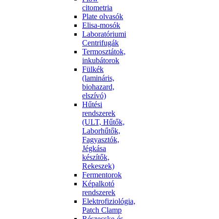
citometria
Plate olvasók
Elisa-mosók
Laboratóriumi
Centrifugák
Termosztátok,
inkubátorok
Fülkék
(lamináris,
biohazard,
elszívó)
Hűtési
rendszerek
(ULT, Hűtők,
Laborhűtők,
Fagyasztók,
Jégkása
készítők,
Rekeszek)
Fermentorok
Képalkotó
rendszerek
Elektrofiziológia,
Patch Clamp
Részecske-és