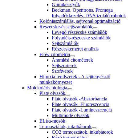
Gumikesztyűk
Beckman, Opentrons, Promega
folyadékkezelés, DNS izoláló robotok
Kolóniaszámlálás, sejtvonal optimalizáció
Részecske-és sejtszámlálók
Levegő-részecske számlálók
Folyadék-részecske számlálók
Sejtszámlálók
Részecskeméret analízis
Flow citometria
Áramlási citométerek
Sejtszorterek
Szoftverek
Hipoxia rendszerek - A sejttenyésztő
munkakörnyezet
Molekuláris biológia
Plate olvasók
Plate olvasók -Abszorbancia
Plate olvasók -Fluoreszcencia
Plate olvasók -Lumineszcencia
Multimode olvasók
ELisa-mosók
Termosztátok, inkubátorok
CO2 termosztátok, inkubátorok
Rázó termosztátok