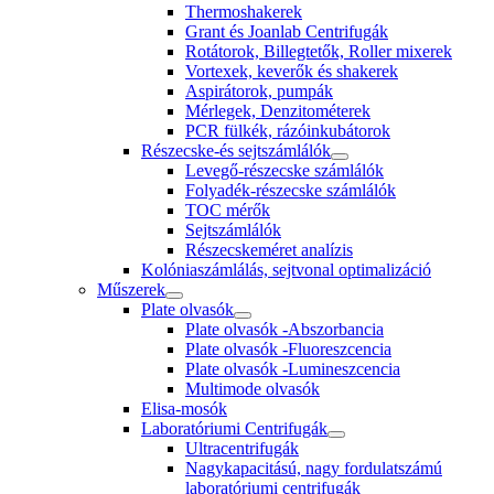
Thermoshakerek
Grant és Joanlab Centrifugák
Rotátorok, Billegtetők, Roller mixerek
Vortexek, keverők és shakerek
Aspirátorok, pumpák
Mérlegek, Denzitométerek
PCR fülkék, rázóinkubátorok
Részecske-és sejtszámlálók
Levegő-részecske számlálók
Folyadék-részecske számlálók
TOC mérők
Sejtszámlálók
Részecskeméret analízis
Kolóniaszámlálás, sejtvonal optimalizáció
Műszerek
Plate olvasók
Plate olvasók -Abszorbancia
Plate olvasók -Fluoreszcencia
Plate olvasók -Lumineszcencia
Multimode olvasók
Elisa-mosók
Laboratóriumi Centrifugák
Ultracentrifugák
Nagykapacitású, nagy fordulatszámú
laboratóriumi centrifugák