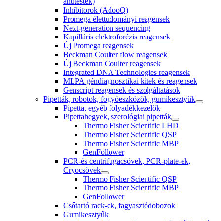
antitestek)
Inhibitorok (AdooQ)
Promega élettudományi reagensek
Next-generation sequencing
Kapilláris elektroforézis reagensek
Új Promega reagensek
Beckman Coulter flow reagensek
Új Beckman Coulter reagensek
Integrated DNA Technologies reagensek
MLPA géndiagnosztikai kitek és reagensek
Genscript reagensek és szolgáltatások
Pipetták, robotok, fogyóeszközök, gumikesztyűk
Pipetta, egyéb folyadékkezelők
Pipettahegyek, szerológiai pipetták
Thermo Fisher Scientific LHD
Thermo Fisher Scientific QSP
Thermo Fisher Scientific MBP
GenFollower
PCR-és centrifugacsövek, PCR-plate-ek,
Cryocsövek
Thermo Fisher Scientific QSP
Thermo Fisher Scientific MBP
GenFollower
Csőtartó rack-ek, fagyasztódobozok
Gumikesztyűk