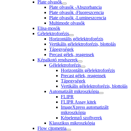
Plate olvasók
Plate olvasók -Abszorbancia
Plate olvasók -Fluoreszcencia
Plate olvasók -Lumineszcencia
Multimode olvasók
Elisa-mosók
Gélelektroforézis
Horizontális gélelektroforézis
Vertikális gélelektroforézis, blottolás
Tápegységek
Precast gélek, reagensek
Képalkotó rendszerek
Gélelektroforézis
Horizontális gélelektroforézis
Precast gélek, reagensek
Tápegységek
Vertikális gélelektroforézis, blottolás
Automatizált mikroszkópia
FLIPR
FLIPR Assay kitek
ImageXpress automatizált
mikroszkópia
Képelemző szoftverek
Klasszikus mikroszkópia
Flow citometria