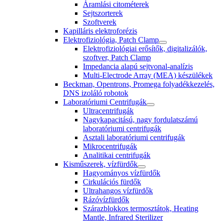
Áramlási citométerek
Sejtszorterek
Szoftverek
Kapilláris elektroforézis
Elektrofiziológia, Patch Clamp
Elektrofiziológiai erősítők, digitalizálók,
szoftver, Patch Clamp
Impedancia alapú sejtvonal-analízis
Multi-Electrode Array (MEA) készülékek
Beckman, Opentrons, Promega folyadékkezelés,
DNS izoláló robotok
Laboratóriumi Centrifugák
Ultracentrifugák
Nagykapacitású, nagy fordulatszámú
laboratóriumi centrifugák
Asztali laboratóriumi centrifugák
Mikrocentrifugák
Analitikai centrifugák
Kisműszerek, vízfürdők
Hagyományos vízfürdők
Cirkulációs fürdők
Ultrahangos vízfürdők
Rázóvízfürdők
Szárazblokkos termosztátok, Heating
Mantle, Infrared Sterilizer