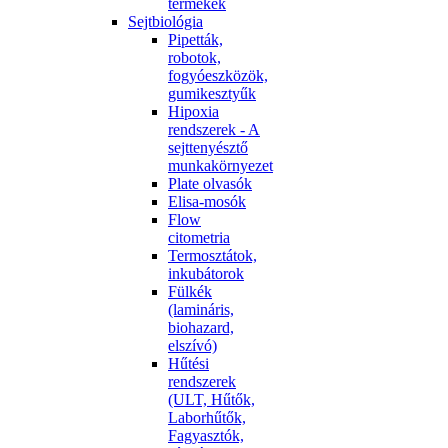
termékek
Sejtbiológia
Pipetták,
robotok,
fogyóeszközök,
gumikesztyűk
Hipoxia
rendszerek - A
sejttenyésztő
munkakörnyezet
Plate olvasók
Elisa-mosók
Flow
citometria
Termosztátok,
inkubátorok
Fülkék
(lamináris,
biohazard,
elszívó)
Hűtési
rendszerek
(ULT, Hűtők,
Laborhűtők,
Fagyasztók,