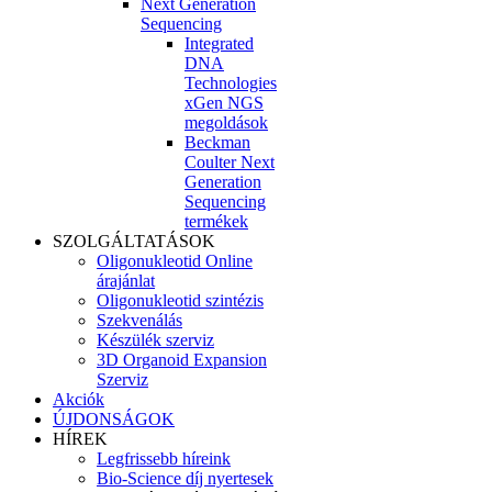
Next Generation
Sequencing
Integrated
DNA
Technologies
xGen NGS
megoldások
Beckman
Coulter Next
Generation
Sequencing
termékek
SZOLGÁLTATÁSOK
Oligonukleotid Online
árajánlat
Oligonukleotid szintézis
Szekvenálás
Készülék szerviz
3D Organoid Expansion
Szerviz
Akciók
ÚJDONSÁGOK
HÍREK
Legfrissebb híreink
Bio-Science díj nyertesek