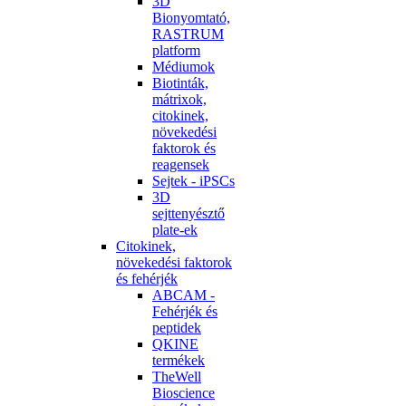
3D
Bionyomtató,
RASTRUM
platform
Médiumok
Biotinták,
mátrixok,
citokinek,
növekedési
faktorok és
reagensek
Sejtek - iPSCs
3D
sejttenyésztő
plate-ek
Citokinek,
növekedési faktorok
és fehérjék
ABCAM -
Fehérjék és
peptidek
QKINE
termékek
TheWell
Bioscience