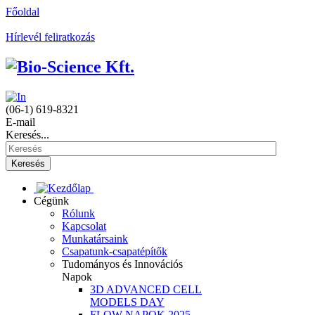
Főoldal
Hírlevél feliratkozás
(06-1) 619-8321
E-mail
Keresés...
Keresés
Cégünk
Rólunk
Kapcsolat
Munkatársaink
Csapatunk-csapatépítők
Tudományos és Innovációs
Napok
3D ADVANCED CELL
MODELS DAY
FLOW NAPOK 2025