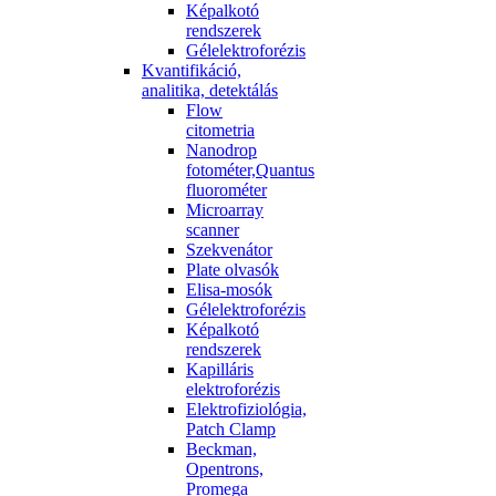
Képalkotó
rendszerek
Gélelektroforézis
Kvantifikáció,
analitika, detektálás
Flow
citometria
Nanodrop
fotométer,Quantus
fluorométer
Microarray
scanner
Szekvenátor
Plate olvasók
Elisa-mosók
Gélelektroforézis
Képalkotó
rendszerek
Kapilláris
elektroforézis
Elektrofiziológia,
Patch Clamp
Beckman,
Opentrons,
Promega