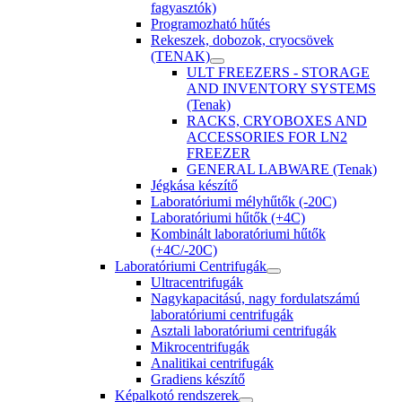
fagyasztók)
Programozható hűtés
Rekeszek, dobozok, cryocsövek
(TENAK)
ULT FREEZERS - STORAGE
AND INVENTORY SYSTEMS
(Tenak)
RACKS, CRYOBOXES AND
ACCESSORIES FOR LN2
FREEZER
GENERAL LABWARE (Tenak)
Jégkása készítő
Laboratóriumi mélyhűtők (-20C)
Laboratóriumi hűtők (+4C)
Kombinált laboratóriumi hűtők
(+4C/-20C)
Laboratóriumi Centrifugák
Ultracentrifugák
Nagykapacitású, nagy fordulatszámú
laboratóriumi centrifugák
Asztali laboratóriumi centrifugák
Mikrocentrifugák
Analitikai centrifugák
Gradiens készítő
Képalkotó rendszerek