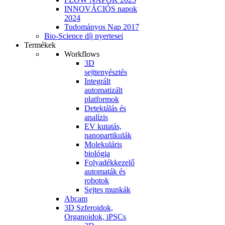
INNOVÁCIÓS napok
2024
Tudományos Nap 2017
Bio-Science díj nyertesei
Termékek
Workflows
3D
sejttenyésztés
Integrált
automatizált
platformok
Detektálás és
analízis
EV kutatás,
nanopartikulák
Molekuláris
biológia
Folyadékkezelő
automaták és
robotok
Sejtes munkák
Abcam
3D Szferoidok,
Organoidok, iPSCs