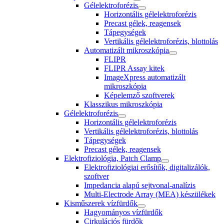
Gélelektroforézis
Horizontális gélelektroforézis
Precast gélek, reagensek
Tápegységek
Vertikális gélelektroforézis, blottolás
Automatizált mikroszkópia
FLIPR
FLIPR Assay kitek
ImageXpress automatizált
mikroszkópia
Képelemző szoftverek
Klasszikus mikroszkópia
Gélelektroforézis
Horizontális gélelektroforézis
Vertikális gélelektroforézis, blottolás
Tápegységek
Precast gélek, reagensek
Elektrofiziológia, Patch Clamp
Elektrofiziológiai erősítők, digitalizálók,
szoftver
Impedancia alapú sejtvonal-analízis
Multi-Electrode Array (MEA) készülékek
Kisműszerek vízfürdők
Hagyományos vízfürdők
Cirkulációs fürdők