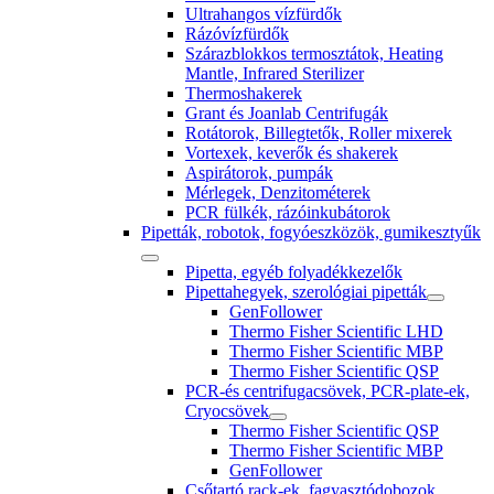
Ultrahangos vízfürdők
Rázóvízfürdők
Szárazblokkos termosztátok, Heating
Mantle, Infrared Sterilizer
Thermoshakerek
Grant és Joanlab Centrifugák
Rotátorok, Billegtetők, Roller mixerek
Vortexek, keverők és shakerek
Aspirátorok, pumpák
Mérlegek, Denzitométerek
PCR fülkék, rázóinkubátorok
Pipetták, robotok, fogyóeszközök, gumikesztyűk
Pipetta, egyéb folyadékkezelők
Pipettahegyek, szerológiai pipetták
GenFollower
Thermo Fisher Scientific LHD
Thermo Fisher Scientific MBP
Thermo Fisher Scientific QSP
PCR-és centrifugacsövek, PCR-plate-ek,
Cryocsövek
Thermo Fisher Scientific QSP
Thermo Fisher Scientific MBP
GenFollower
Csőtartó rack-ek, fagyasztódobozok