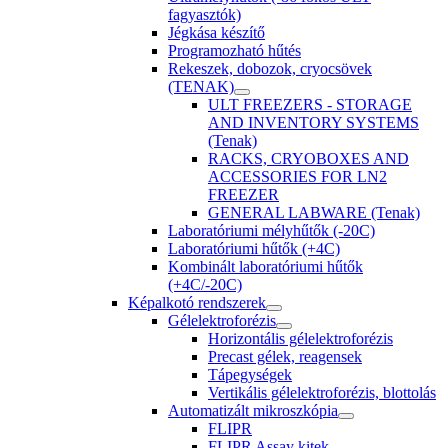
fagyasztók)
Jégkása készítő
Programozható hűtés
Rekeszek, dobozok, cryocsövek
(TENAK)
ULT FREEZERS - STORAGE
AND INVENTORY SYSTEMS
(Tenak)
RACKS, CRYOBOXES AND
ACCESSORIES FOR LN2
FREEZER
GENERAL LABWARE (Tenak)
Laboratóriumi mélyhűtők (-20C)
Laboratóriumi hűtők (+4C)
Kombinált laboratóriumi hűtők
(+4C/-20C)
Képalkotó rendszerek
Gélelektroforézis
Horizontális gélelektroforézis
Precast gélek, reagensek
Tápegységek
Vertikális gélelektroforézis, blottolás
Automatizált mikroszkópia
FLIPR
FLIPR Assay kitek