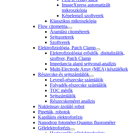
ImageXpress automatizált
mikroszkópia
Képelemző szoftverek
Klasszikus mikroszkópia
Flow citometria
Áramlási citométerek
Sejtszorterek
Szoftverek
Elektrofiziológia, Patch Clamp
Elektrofiziológiai erősítők, digitalizálók,
szoftver, Patch Clamp
Impedancia alapú sejtvonal-analízis
Multi-Electrode Array (MEA) készülékek
Részecske-és sejtszámlálók
Levegő-részecske számlálók
Folyadék-részecske számlálók
TOC mérők
Sejtszámlálók
Részecskeméret analízis
Nukleinsav-izoláló robot
Pipetták, robotok
Kapilláris elektroforézis
Nanodrop fotométer,Quantus fluorométer
Gélelektroforézis