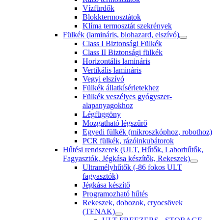
Vízfürdők
Blokktermosztátok
Klíma termosztát szekrények
Fülkék (lamináris, biohazard, elszívó)
Class I Biztonsági Fülkék
Class II Biztonsági fülkék
Horizontális lamináris
Vertikális lamináris
Vegyi elszívó
Fülkék állatkísérletekhez
Fülkék veszélyes gyógyszer-
alapanyagokhoz
Légfüggöny
Mozgatható légszűrő
Egyedi fülkék (mikroszkóphoz, robothoz)
PCR fülkék, rázóinkubátorok
Hűtési rendszerek (ULT, Hűtők, Laborhűtők,
Fagyasztók, Jégkása készítők, Rekeszek)
Ultramélyhűtők (-86 fokos ULT
fagyasztók)
Jégkása készítő
Programozható hűtés
Rekeszek, dobozok, cryocsövek
(TENAK)