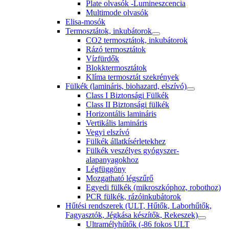
Plate olvasók -Lumineszcencia
Multimode olvasók
Elisa-mosók
Termosztátok, inkubátorok
CO2 termosztátok, inkubátorok
Rázó termosztátok
Vízfürdők
Blokktermosztátok
Klíma termosztát szekrények
Fülkék (lamináris, biohazard, elszívó)
Class I Biztonsági Fülkék
Class II Biztonsági fülkék
Horizontális lamináris
Vertikális lamináris
Vegyi elszívó
Fülkék állatkísérletekhez
Fülkék veszélyes gyógyszer-
alapanyagokhoz
Légfüggöny
Mozgatható légszűrő
Egyedi fülkék (mikroszkóphoz, robothoz)
PCR fülkék, rázóinkubátorok
Hűtési rendszerek (ULT, Hűtők, Laborhűtők,
Fagyasztók, Jégkása készítők, Rekeszek)
Ultramélyhűtők (-86 fokos ULT