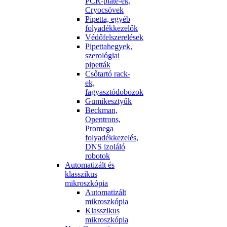
PCR-plate-ek,
Cryocsövek
Pipetta, egyéb
folyadékkezelők
Védőfelszerelések
Pipettahegyek,
szerológiai
pipetták
Csőtartó rack-
ek,
fagyasztódobozok
Gumikesztyűk
Beckman,
Opentrons,
Promega
folyadékkezelés,
DNS izoláló
robotok
Automatizált és
klasszikus
mikroszkópia
Automatizált
mikroszkópia
Klasszikus
mikroszkópia