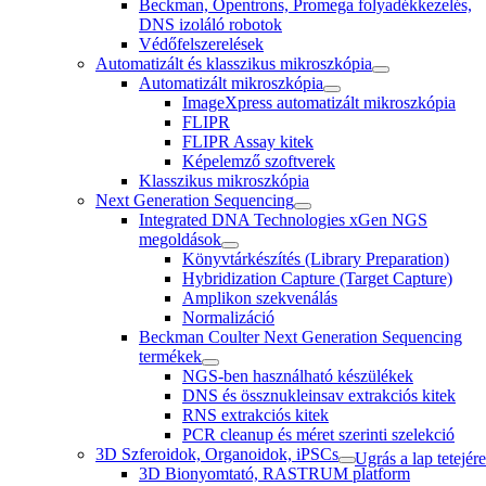
Beckman, Opentrons, Promega folyadékkezelés,
DNS izoláló robotok
Védőfelszerelések
Automatizált és klasszikus mikroszkópia
Automatizált mikroszkópia
ImageXpress automatizált mikroszkópia
FLIPR
FLIPR Assay kitek
Képelemző szoftverek
Klasszikus mikroszkópia
Next Generation Sequencing
Integrated DNA Technologies xGen NGS
megoldások
Könyvtárkészítés (Library Preparation)
Hybridization Capture (Target Capture)
Amplikon szekvenálás
Normalizáció
Beckman Coulter Next Generation Sequencing
termékek
NGS-ben használható készülékek
DNS és össznukleinsav extrakciós kitek
RNS extrakciós kitek
PCR cleanup és méret szerinti szelekció
3D Szferoidok, Organoidok, iPSCs
Ugrás a lap tetejére
3D Bionyomtató, RASTRUM platform