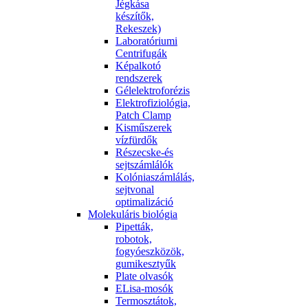
Jégkása
készítők,
Rekeszek)
Laboratóriumi
Centrifugák
Képalkotó
rendszerek
Gélelektroforézis
Elektrofiziológia,
Patch Clamp
Kisműszerek
vízfürdők
Részecske-és
sejtszámlálók
Kolóniaszámlálás,
sejtvonal
optimalizáció
Molekuláris biológia
Pipetták,
robotok,
fogyóeszközök,
gumikesztyűk
Plate olvasók
ELisa-mosók
Termosztátok,