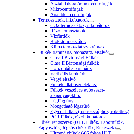
Asztali laboratóriumi centrifugák
Mikrocentrifugák
Analitikai centrifugák
Termosztátok, inkubátorok
CO2 termosztátok, inkubátorok
Rázó termosztátok
Vízfürdők
Blokktermosztátok
Klíma termosztát szekrények
Fülkék (lamináris, biohazard, elszívó)
Class I Biztonsági Fülkék
Class II Biztonsági fülkék
Horizontális lamináris
Vertikális lamináris
Vegyi elszívó
Fülkék állatkísérletekhez
Fülkék veszélyes gyógyszer-
alapanyagokhoz
Légfüggöny
Mozgatható légszűrő
Egyedi fülkék (mikroszkóphoz, robothoz)
PCR fülkék, rázóinkubátorok
Hűtési rendszerek (ULT, Hűtők, Laborhűtők,
Fagyasztók, Jégkása készítők, Rekeszek)
Ultramélyhűtők (-86 fokos ULT