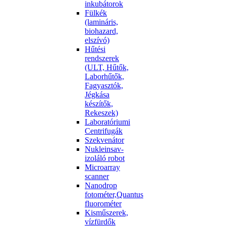
inkubátorok
Fülkék
(lamináris,
biohazard,
elszívó)
Hűtési
rendszerek
(ULT, Hűtők,
Laborhűtők,
Fagyasztók,
Jégkása
készítők,
Rekeszek)
Laboratóriumi
Centrifugák
Szekvenátor
Nukleinsav-
izoláló robot
Microarray
scanner
Nanodrop
fotométer,Quantus
fluorométer
Kisműszerek,
vízfürdők