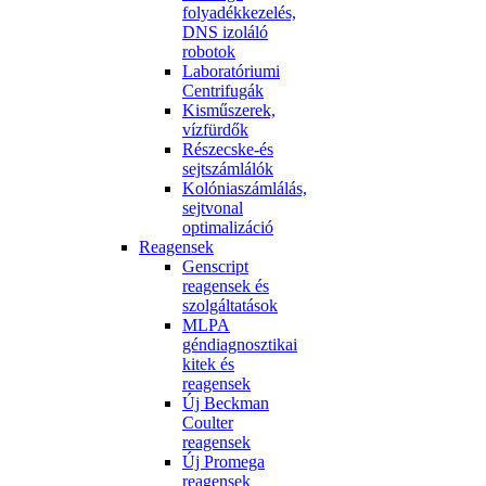
folyadékkezelés,
DNS izoláló
robotok
Laboratóriumi
Centrifugák
Kisműszerek,
vízfürdők
Részecske-és
sejtszámlálók
Kolóniaszámlálás,
sejtvonal
optimalizáció
Reagensek
Genscript
reagensek és
szolgáltatások
MLPA
géndiagnosztikai
kitek és
reagensek
Új Beckman
Coulter
reagensek
Új Promega
reagensek