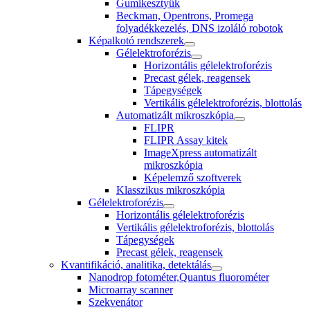
Gumikesztyűk
Beckman, Opentrons, Promega
folyadékkezelés, DNS izoláló robotok
Képalkotó rendszerek
Gélelektroforézis
Horizontális gélelektroforézis
Precast gélek, reagensek
Tápegységek
Vertikális gélelektroforézis, blottolás
Automatizált mikroszkópia
FLIPR
FLIPR Assay kitek
ImageXpress automatizált
mikroszkópia
Képelemző szoftverek
Klasszikus mikroszkópia
Gélelektroforézis
Horizontális gélelektroforézis
Vertikális gélelektroforézis, blottolás
Tápegységek
Precast gélek, reagensek
Kvantifikáció, analitika, detektálás
Nanodrop fotométer,Quantus fluorométer
Microarray scanner
Szekvenátor