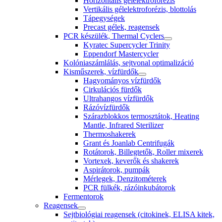
Horizontális gélelektroforézis
Vertikális gélelektroforézis, blottolás
Tápegységek
Precast gélek, reagensek
PCR készülék, Thermal Cyclers
Kyratec Supercycler Trinity
Eppendorf Mastercycler
Kolóniaszámlálás, sejtvonal optimalizáció
Kisműszerek, vízfürdők
Hagyományos vízfürdők
Cirkulációs fürdők
Ultrahangos vízfürdők
Rázóvízfürdők
Szárazblokkos termosztátok, Heating
Mantle, Infrared Sterilizer
Thermoshakerek
Grant és Joanlab Centrifugák
Rotátorok, Billegtetők, Roller mixerek
Vortexek, keverők és shakerek
Aspirátorok, pumpák
Mérlegek, Denzitométerek
PCR fülkék, rázóinkubátorok
Fermentorok
Reagensek
Sejtbiológiai reagensek (citokinek, ELISA kitek,