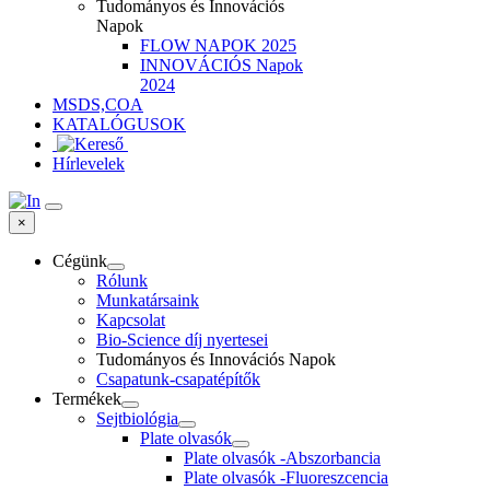
Tudományos és Innovációs
Napok
FLOW NAPOK 2025
INNOVÁCIÓS Napok
2024
MSDS,COA
KATALÓGUSOK
Hírlevelek
×
Cégünk
Rólunk
Munkatársaink
Kapcsolat
Bio-Science díj nyertesei
Tudományos és Innovációs Napok
Csapatunk-csapatépítők
Termékek
Sejtbiológia
Plate olvasók
Plate olvasók -Abszorbancia
Plate olvasók -Fluoreszcencia