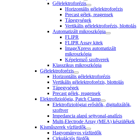
Gélelektroforézis
Horizontális gélelektroforézis
Precast gélek, reagensek
Tápegységek
Vertikális gélelektroforézis, blottolás
Automatizált mikroszkópia
FLIPR
FLIPR Assay kitek
ImageXpress automatizált
mikroszkópia
Képelemző szoftverek
Klasszikus mikroszkópia
Gélelektroforézis
Horizontális gélelektroforézis
Vertikális gélelektroforézis, blottolás
Tápegységek
Precast gélek, reagensek
Elektrofiziológia, Patch Clamp
Elektrofiziológiai erősítők, digitalizálók,
szoftver
Impedancia alapú sejtvonal-analízis
Multi-Electrode Array (MEA) készülékek
Kisműszerek vízfürdők
Hagyományos vízfürdők
Cirkulációs fürdők