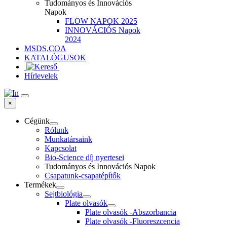
Tudományos és Innovációs
Napok
FLOW NAPOK 2025
INNOVÁCIÓS Napok
2024
MSDS,COA
KATALÓGUSOK
Hírlevelek
×
Cégünk
Rólunk
Munkatársaink
Kapcsolat
Bio-Science díj nyertesei
Tudományos és Innovációs Napok
Csapatunk-csapatépítők
Termékek
Sejtbiológia
Plate olvasók
Plate olvasók -Abszorbancia
Plate olvasók -Fluoreszcencia