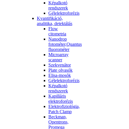
Képalkotó
rendszerek
Gélelektroforézis
Kvantifikáció,
analitika, detektálás
Flow
citometria
Nanodrop
fotométer,Quantus
fluorométer
Microarray
scanner
Szekvenátor
Plate olvasók
Elisa-mosók
Gélelektroforézis
Képalkotó
rendszerek
Kapilláris
elektroforézis
Elektrofiziológia,
Patch Clamp
Beckman,
Opentrons,
Promega