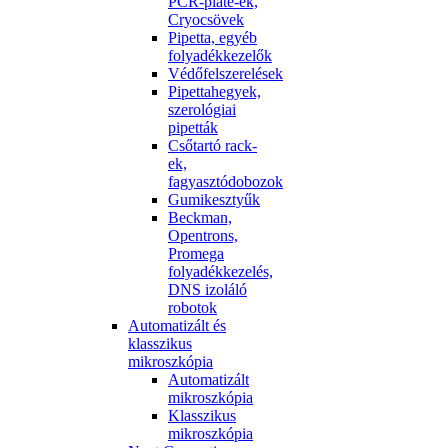
PCR-plate-ek,
Cryocsövek
Pipetta, egyéb
folyadékkezelők
Védőfelszerelések
Pipettahegyek,
szerológiai
pipetták
Csőtartó rack-
ek,
fagyasztódobozok
Gumikesztyűk
Beckman,
Opentrons,
Promega
folyadékkezelés,
DNS izoláló
robotok
Automatizált és
klasszikus
mikroszkópia
Automatizált
mikroszkópia
Klasszikus
mikroszkópia