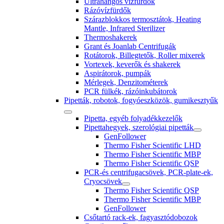
Ultrahangos vízfürdők
Rázóvízfürdők
Szárazblokkos termosztátok, Heating
Mantle, Infrared Sterilizer
Thermoshakerek
Grant és Joanlab Centrifugák
Rotátorok, Billegtetők, Roller mixerek
Vortexek, keverők és shakerek
Aspirátorok, pumpák
Mérlegek, Denzitométerek
PCR fülkék, rázóinkubátorok
Pipetták, robotok, fogyóeszközök, gumikesztyűk
Pipetta, egyéb folyadékkezelők
Pipettahegyek, szerológiai pipetták
GenFollower
Thermo Fisher Scientific LHD
Thermo Fisher Scientific MBP
Thermo Fisher Scientific QSP
PCR-és centrifugacsövek, PCR-plate-ek,
Cryocsövek
Thermo Fisher Scientific QSP
Thermo Fisher Scientific MBP
GenFollower
Csőtartó rack-ek, fagyasztódobozok