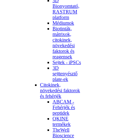
3D
Bionyomtató,
RASTRUM
platform
Médiumok
Biotinták,
mátrixok,
citokinek,
növekedési
faktorok és
reagensek
Sejtek - iPSCs
3D
sejttenyésztő
plate-ek
Citokinek,
növekedési faktorok
és fehérjék
ABCAM -
Fehérjék és
peptidek
QKINE
termékek
TheWell
Bioscience