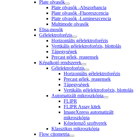
Plate olvasók
Plate olvasók -Abszorbancia
Plate olvasók -Fluoreszcencia
Plate olvasók -Lumineszcencia
Multimode olvasók
Elisa-mosók
Gélelektroforézis
Horizontális gélelektroforézis
Vertikális gélelektroforézis, blottolás
Tápegységek
Precast gélek, reagensek
Képalkotó rendszerek
Gélelektroforézis
Horizontális gélelektroforézis
Precast gélek, reagensek
Tápegységek
Vertikális gélelektroforézis, blottolás
Automatizált mikroszkópia
FLIPR
FLIPR Assay kitek
ImageXpress automatizált
mikroszkópia
Képelemző szoftverek
Klasszikus mikroszkópia
Flow citometria