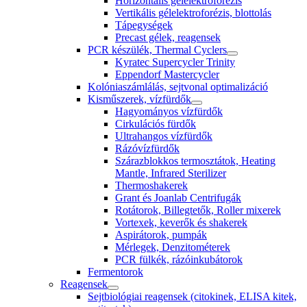
Horizontális gélelektroforézis
Vertikális gélelektroforézis, blottolás
Tápegységek
Precast gélek, reagensek
PCR készülék, Thermal Cyclers
Kyratec Supercycler Trinity
Eppendorf Mastercycler
Kolóniaszámlálás, sejtvonal optimalizáció
Kisműszerek, vízfürdők
Hagyományos vízfürdők
Cirkulációs fürdők
Ultrahangos vízfürdők
Rázóvízfürdők
Szárazblokkos termosztátok, Heating
Mantle, Infrared Sterilizer
Thermoshakerek
Grant és Joanlab Centrifugák
Rotátorok, Billegtetők, Roller mixerek
Vortexek, keverők és shakerek
Aspirátorok, pumpák
Mérlegek, Denzitométerek
PCR fülkék, rázóinkubátorok
Fermentorok
Reagensek
Sejtbiológiai reagensek (citokinek, ELISA kitek,