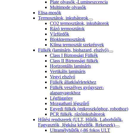
Plate olvasók -Lumineszcencia
Multimode olvasók
Elisa-mosók
Termosztátok, inkubátorok
CO2 termosztátok, inkubátorok
Rázó termosztátok
Vízfürdők
Blokktermosztátok
Klíma termosztát szekrények
Fülkék (lamináris, biohazard, elszívó)
Class I Biztonsági Fülkék
Class II Biztonsági fülkék
Horizontális lamináris
Vertikális lamináris
Vegyi elszívó
Fülkék állatkísérletekhez
Fülkék veszélyes gyógyszer-
alapanyagokhoz
Légfüggöny
Mozgatható légszűrő
Egyedi fülkék (mikroszkóphoz, robothoz)
PCR fülkék, rázóinkubátorok
Hűtési rendszerek (ULT, Hűtők, Laborhűtők,
Fagyasztók, Jégkása készítők, Rekeszek)
Ultramélyhűtők (-86 fokos ULT