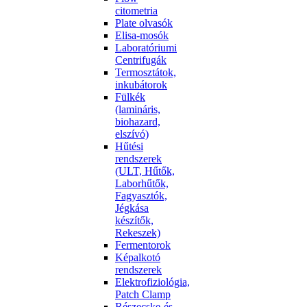
citometria
Plate olvasók
Elisa-mosók
Laboratóriumi
Centrifugák
Termosztátok,
inkubátorok
Fülkék
(lamináris,
biohazard,
elszívó)
Hűtési
rendszerek
(ULT, Hűtők,
Laborhűtők,
Fagyasztók,
Jégkása
készítők,
Rekeszek)
Fermentorok
Képalkotó
rendszerek
Elektrofiziológia,
Patch Clamp
Részecske-és