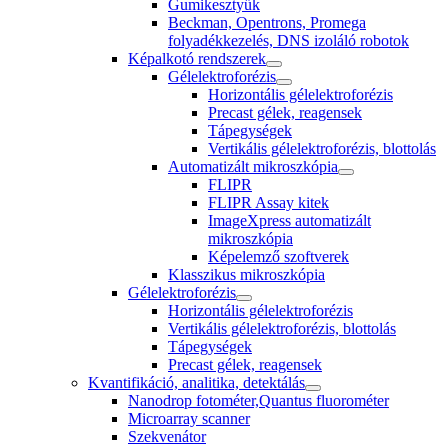
Gumikesztyűk
Beckman, Opentrons, Promega
folyadékkezelés, DNS izoláló robotok
Képalkotó rendszerek
Gélelektroforézis
Horizontális gélelektroforézis
Precast gélek, reagensek
Tápegységek
Vertikális gélelektroforézis, blottolás
Automatizált mikroszkópia
FLIPR
FLIPR Assay kitek
ImageXpress automatizált
mikroszkópia
Képelemző szoftverek
Klasszikus mikroszkópia
Gélelektroforézis
Horizontális gélelektroforézis
Vertikális gélelektroforézis, blottolás
Tápegységek
Precast gélek, reagensek
Kvantifikáció, analitika, detektálás
Nanodrop fotométer,Quantus fluorométer
Microarray scanner
Szekvenátor