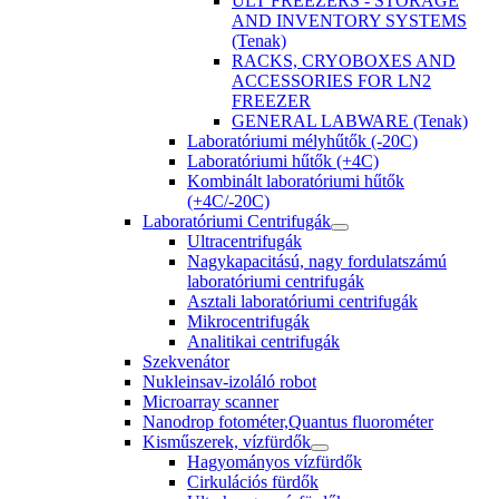
ULT FREEZERS - STORAGE
AND INVENTORY SYSTEMS
(Tenak)
RACKS, CRYOBOXES AND
ACCESSORIES FOR LN2
FREEZER
GENERAL LABWARE (Tenak)
Laboratóriumi mélyhűtők (-20C)
Laboratóriumi hűtők (+4C)
Kombinált laboratóriumi hűtők
(+4C/-20C)
Laboratóriumi Centrifugák
Ultracentrifugák
Nagykapacitású, nagy fordulatszámú
laboratóriumi centrifugák
Asztali laboratóriumi centrifugák
Mikrocentrifugák
Analitikai centrifugák
Szekvenátor
Nukleinsav-izoláló robot
Microarray scanner
Nanodrop fotométer,Quantus fluorométer
Kisműszerek, vízfürdők
Hagyományos vízfürdők
Cirkulációs fürdők