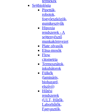
termékek
Sejtbiológia
Pipetták,
robotok,
fogyóeszközök,
gumikesztyűk
Hipoxia
rendszerek - A
sejttenyésztő
munkakörnyezet
Plate olvasók
Elisa-mosók
Flow
citometria
Termosztátok,
inkubátorok
Fülkék
(lamináris,
biohazard,
elszívó)
Hűtési
rendszerek
(ULT, Hűtők,
Laborhűtők,
Fagyasztók,