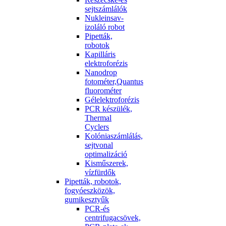
sejtszámlálók
Nukleinsav-
izoláló robot
Pipetták,
robotok
Kapilláris
elektroforézis
Nanodrop
fotométer,Quantus
fluorométer
Gélelektroforézis
PCR készülék,
Thermal
Cyclers
Kolóniaszámlálás,
sejtvonal
optimalizáció
Kisműszerek,
vízfürdők
Pipetták, robotok,
fogyóeszközök,
gumikesztyűk
PCR-és
centrifugacsövek,