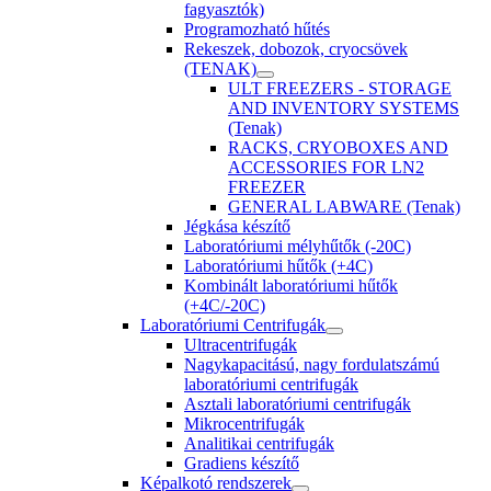
fagyasztók)
Programozható hűtés
Rekeszek, dobozok, cryocsövek
(TENAK)
ULT FREEZERS - STORAGE
AND INVENTORY SYSTEMS
(Tenak)
RACKS, CRYOBOXES AND
ACCESSORIES FOR LN2
FREEZER
GENERAL LABWARE (Tenak)
Jégkása készítő
Laboratóriumi mélyhűtők (-20C)
Laboratóriumi hűtők (+4C)
Kombinált laboratóriumi hűtők
(+4C/-20C)
Laboratóriumi Centrifugák
Ultracentrifugák
Nagykapacitású, nagy fordulatszámú
laboratóriumi centrifugák
Asztali laboratóriumi centrifugák
Mikrocentrifugák
Analitikai centrifugák
Gradiens készítő
Képalkotó rendszerek