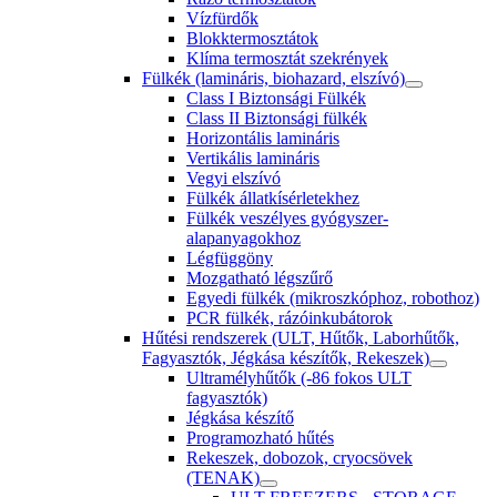
Vízfürdők
Blokktermosztátok
Klíma termosztát szekrények
Fülkék (lamináris, biohazard, elszívó)
Class I Biztonsági Fülkék
Class II Biztonsági fülkék
Horizontális lamináris
Vertikális lamináris
Vegyi elszívó
Fülkék állatkísérletekhez
Fülkék veszélyes gyógyszer-
alapanyagokhoz
Légfüggöny
Mozgatható légszűrő
Egyedi fülkék (mikroszkóphoz, robothoz)
PCR fülkék, rázóinkubátorok
Hűtési rendszerek (ULT, Hűtők, Laborhűtők,
Fagyasztók, Jégkása készítők, Rekeszek)
Ultramélyhűtők (-86 fokos ULT
fagyasztók)
Jégkása készítő
Programozható hűtés
Rekeszek, dobozok, cryocsövek
(TENAK)