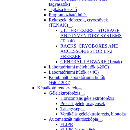
fagyasztók)
Jégkása készítő
Programozható hűtés
Rekeszek, dobozok, cryocsövek
(TENAK)
ULT FREEZERS - STORAGE
AND INVENTORY SYSTEMS
(Tenak)
RACKS, CRYOBOXES AND
ACCESSORIES FOR LN2
FREEZER
GENERAL LABWARE (Tenak)
Laboratóriumi mélyhűtők (-20C)
Laboratóriumi hűtők (+4C)
Kombinált laboratóriumi hűtők
(+4C/-20C)
Képalkotó rendszerek
Gélelektroforézis
Horizontális gélelektroforézis
Precast gélek, reagensek
Tápegységek
Vertikális gélelektroforézis, blottolás
Automatizált mikroszkópia
FLIPR
FLIPR Assay kitek