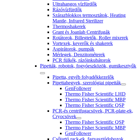
Ultrahangos vízfürdők
Rázóvízfürdők
Szárazblokkos termosztátok, Heating
Mantle, Infrared Sterilizer
Thermoshakerek
Grant és Joanlab Centrifugák
Rotátorok, Billegtetők, Roller mixerek
Vortexek, keverők és shakerek
Aspirátorok, pumpák
Mérlegek, Denzitométerek
PCR fülkék, rázóinkubátorok
Pipetták, robotok, fogyóeszközök, gumikesztyűk
Pipetta, egyéb folyadékkezelők
Pipettahegyek, szerológiai pipetták
GenFollower
Thermo Fisher Scientific LHD
Thermo Fisher Scientific MBP
Thermo Fisher Scientific QSP
PCR-és centrifugacsövek, PCR-plate-ek,
Cryocsövek
Thermo Fisher Scientific QSP
Thermo Fisher Scientific MBP
GenFollower
Csőtartó rack-ek, fagyasztódobozok