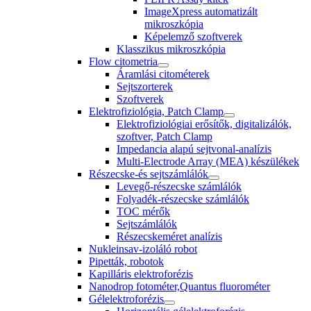
ImageXpress automatizált
mikroszkópia
Képelemző szoftverek
Klasszikus mikroszkópia
Flow citometria
Áramlási citométerek
Sejtszorterek
Szoftverek
Elektrofiziológia, Patch Clamp
Elektrofiziológiai erősítők, digitalizálók,
szoftver, Patch Clamp
Impedancia alapú sejtvonal-analízis
Multi-Electrode Array (MEA) készülékek
Részecske-és sejtszámlálók
Levegő-részecske számlálók
Folyadék-részecske számlálók
TOC mérők
Sejtszámlálók
Részecskeméret analízis
Nukleinsav-izoláló robot
Pipetták, robotok
Kapilláris elektroforézis
Nanodrop fotométer,Quantus fluorométer
Gélelektroforézis