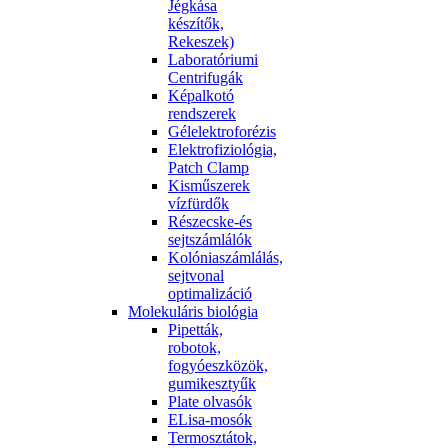
Jégkása
készítők,
Rekeszek)
Laboratóriumi
Centrifugák
Képalkotó
rendszerek
Gélelektroforézis
Elektrofiziológia,
Patch Clamp
Kisműszerek
vízfürdők
Részecske-és
sejtszámlálók
Kolóniaszámlálás,
sejtvonal
optimalizáció
Molekuláris biológia
Pipetták,
robotok,
fogyóeszközök,
gumikesztyűk
Plate olvasók
ELisa-mosók
Termosztátok,