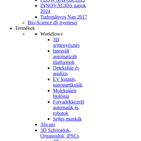
INNOVÁCIÓS napok
2024
Tudományos Nap 2017
Bio-Science díj nyertesei
Termékek
Workflows
3D
sejttenyésztés
Integrált
automatizált
platformok
Detektálás és
analízis
EV kutatás,
nanopartikulák
Molekuláris
biológia
Folyadékkezelő
automaták és
robotok
Sejtes munkák
Abcam
3D Szferoidok,
Organoidok, iPSCs