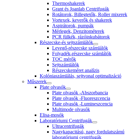
Thermoshakerek
Grant és Joanlab Centrifugák
Rotátorok, Billegtetők, Roller mixerek
Vortexek, keverők és shakerek
Aspirátorok, pumpák
Mérlegek, Denzitométerek
PCR fülkék, rázóinkubátorok
Részecske-és sejtszámlálók
Levegő-részecske számlálók
Folyadék-részecske számlálók
TOC mérők
Sejtszámlálók
Részecskeméret analízis
Kolóniaszámlálás, sejtvonal optimalizáció
Műszerek
Plate olvasók
Plate olvasók -Abszorbancia
Plate olvasók -Fluoreszcencia
Plate olvasók -Lumineszcencia
Multimode olvasók
Elisa-mosók
Laboratóriumi Centrifugák
Ultracentrifugák
Nagykapacitású, nagy fordulatszámú
laboratóriumi centrifugák