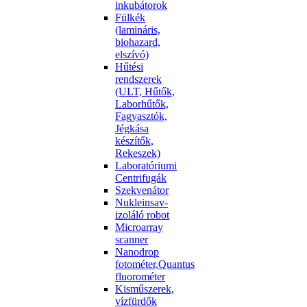
inkubátorok
Fülkék
(lamináris,
biohazard,
elszívó)
Hűtési
rendszerek
(ULT, Hűtők,
Laborhűtők,
Fagyasztók,
Jégkása
készítők,
Rekeszek)
Laboratóriumi
Centrifugák
Szekvenátor
Nukleinsav-
izoláló robot
Microarray
scanner
Nanodrop
fotométer,Quantus
fluorométer
Kisműszerek,
vízfürdők