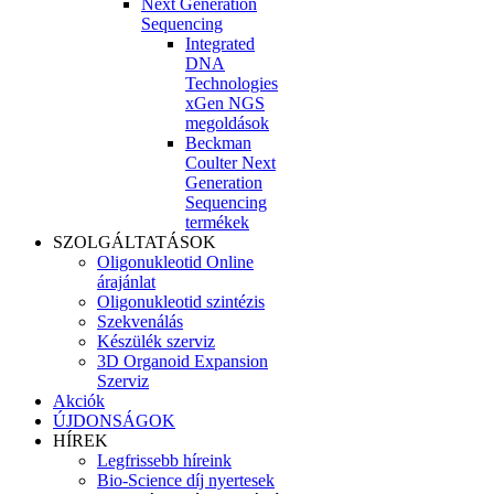
Next Generation
Sequencing
Integrated
DNA
Technologies
xGen NGS
megoldások
Beckman
Coulter Next
Generation
Sequencing
termékek
SZOLGÁLTATÁSOK
Oligonukleotid Online
árajánlat
Oligonukleotid szintézis
Szekvenálás
Készülék szerviz
3D Organoid Expansion
Szerviz
Akciók
ÚJDONSÁGOK
HÍREK
Legfrissebb híreink
Bio-Science díj nyertesek