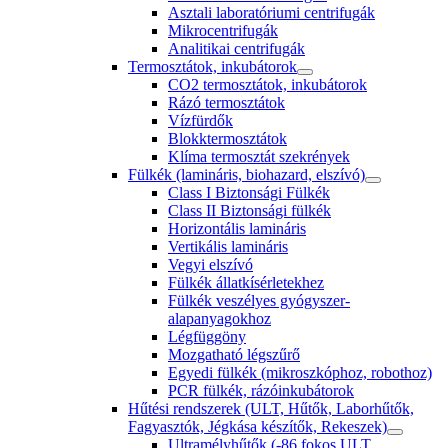
Asztali laboratóriumi centrifugák
Mikrocentrifugák
Analitikai centrifugák
Termosztátok, inkubátorok
CO2 termosztátok, inkubátorok
Rázó termosztátok
Vízfürdők
Blokktermosztátok
Klíma termosztát szekrények
Fülkék (lamináris, biohazard, elszívó)
Class I Biztonsági Fülkék
Class II Biztonsági fülkék
Horizontális lamináris
Vertikális lamináris
Vegyi elszívó
Fülkék állatkísérletekhez
Fülkék veszélyes gyógyszer-
alapanyagokhoz
Légfüggöny
Mozgatható légszűrő
Egyedi fülkék (mikroszkóphoz, robothoz)
PCR fülkék, rázóinkubátorok
Hűtési rendszerek (ULT, Hűtők, Laborhűtők,
Fagyasztók, Jégkása készítők, Rekeszek)
Ultramélyhűtők (-86 fokos ULT