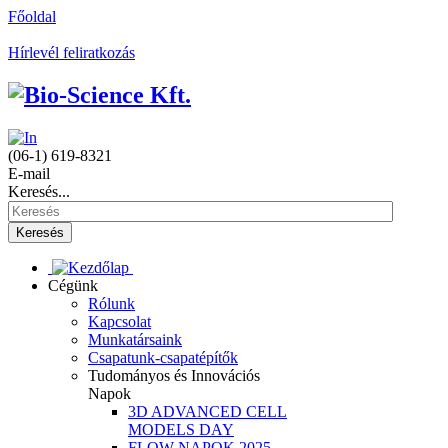
Főoldal
Hírlevél feliratkozás
(06-1) 619-8321
E-mail
Keresés...
Keresés
Cégünk
Rólunk
Kapcsolat
Munkatársaink
Csapatunk-csapatépítők
Tudományos és Innovációs
Napok
3D ADVANCED CELL
MODELS DAY
FLOW NAPOK 2025