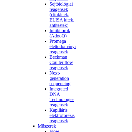
Sejtbiológiai
reagensek
(citokinek,
ELISA kitek,
antitestek)
Inhibitorok
(AdooQ)
Promega
élettudományi
reagensek
Beckman
Coulter flow
reagensek
Next-
generation
sequencing
Integrated
DNA
Technologies
reagensek
Kapilláris
elektroforézis
reagensek
Műszerek
Flow