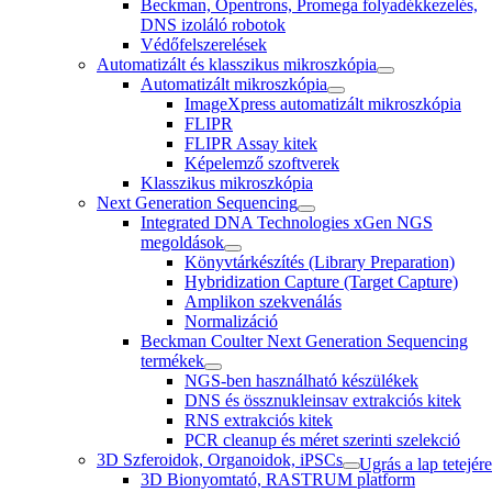
Beckman, Opentrons, Promega folyadékkezelés,
DNS izoláló robotok
Védőfelszerelések
Automatizált és klasszikus mikroszkópia
Automatizált mikroszkópia
ImageXpress automatizált mikroszkópia
FLIPR
FLIPR Assay kitek
Képelemző szoftverek
Klasszikus mikroszkópia
Next Generation Sequencing
Integrated DNA Technologies xGen NGS
megoldások
Könyvtárkészítés (Library Preparation)
Hybridization Capture (Target Capture)
Amplikon szekvenálás
Normalizáció
Beckman Coulter Next Generation Sequencing
termékek
NGS-ben használható készülékek
DNS és össznukleinsav extrakciós kitek
RNS extrakciós kitek
PCR cleanup és méret szerinti szelekció
3D Szferoidok, Organoidok, iPSCs
Ugrás a lap tetejére
3D Bionyomtató, RASTRUM platform