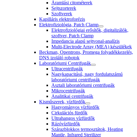
Áramlási citométerek
Sejtszorterek
Szoftverek
Kapilláris elektroforézis
Elektrofiziológia, Patch Clamp
Elektrofiziológiai erősítők, digitalizálók,
szoftver, Patch Clamp
Impedancia alapú sejtvonal-analízis
Multi-Electrode Array (MEA) készülékek
Beckman, Opentrons, Promega folyadékkezelés,
DNS izoláló robotok
Laboratóriumi Centrifugák
Ultracentrifugák
Nagykapacitású, nagy fordulatszámú
laboratóriumi centrifugák
Asztali laboratóriumi centrifugák
Mikrocentrifugák
Analitikai centrifugák
Kisműszerek, vízfürdők
Hagyományos vízfürdők
Cirkulációs fürdők
Ultrahangos vízfürdők
Rázóvízfürdők
Szárazblokkos termosztátok, Heating
Mantle, Infrared Sterilizer