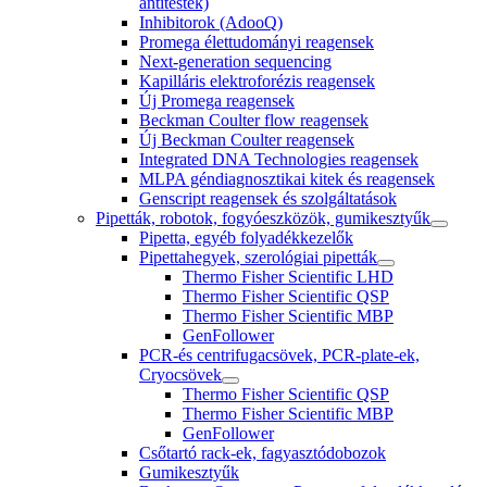
antitestek)
Inhibitorok (AdooQ)
Promega élettudományi reagensek
Next-generation sequencing
Kapilláris elektroforézis reagensek
Új Promega reagensek
Beckman Coulter flow reagensek
Új Beckman Coulter reagensek
Integrated DNA Technologies reagensek
MLPA géndiagnosztikai kitek és reagensek
Genscript reagensek és szolgáltatások
Pipetták, robotok, fogyóeszközök, gumikesztyűk
Pipetta, egyéb folyadékkezelők
Pipettahegyek, szerológiai pipetták
Thermo Fisher Scientific LHD
Thermo Fisher Scientific QSP
Thermo Fisher Scientific MBP
GenFollower
PCR-és centrifugacsövek, PCR-plate-ek,
Cryocsövek
Thermo Fisher Scientific QSP
Thermo Fisher Scientific MBP
GenFollower
Csőtartó rack-ek, fagyasztódobozok
Gumikesztyűk