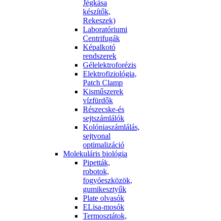
Jégkása
készítők,
Rekeszek)
Laboratóriumi
Centrifugák
Képalkotó
rendszerek
Gélelektroforézis
Elektrofiziológia,
Patch Clamp
Kisműszerek
vízfürdők
Részecske-és
sejtszámlálók
Kolóniaszámlálás,
sejtvonal
optimalizáció
Molekuláris biológia
Pipetták,
robotok,
fogyóeszközök,
gumikesztyűk
Plate olvasók
ELisa-mosók
Termosztátok,