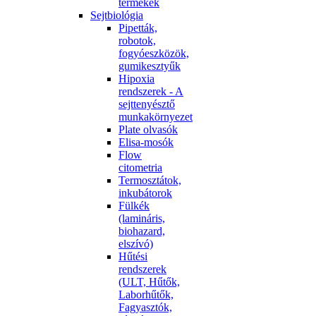
termékek
Sejtbiológia
Pipetták,
robotok,
fogyóeszközök,
gumikesztyűk
Hipoxia
rendszerek - A
sejttenyésztő
munkakörnyezet
Plate olvasók
Elisa-mosók
Flow
citometria
Termosztátok,
inkubátorok
Fülkék
(lamináris,
biohazard,
elszívó)
Hűtési
rendszerek
(ULT, Hűtők,
Laborhűtők,
Fagyasztók,