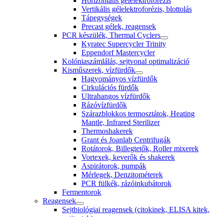
Horizontális gélelektroforézis
Vertikális gélelektroforézis, blottolás
Tápegységek
Precast gélek, reagensek
PCR készülék, Thermal Cyclers
Kyratec Supercycler Trinity
Eppendorf Mastercycler
Kolóniaszámlálás, sejtvonal optimalizáció
Kisműszerek, vízfürdők
Hagyományos vízfürdők
Cirkulációs fürdők
Ultrahangos vízfürdők
Rázóvízfürdők
Szárazblokkos termosztátok, Heating
Mantle, Infrared Sterilizer
Thermoshakerek
Grant és Joanlab Centrifugák
Rotátorok, Billegtetők, Roller mixerek
Vortexek, keverők és shakerek
Aspirátorok, pumpák
Mérlegek, Denzitométerek
PCR fülkék, rázóinkubátorok
Fermentorok
Reagensek
Sejtbiológiai reagensek (citokinek, ELISA kitek,