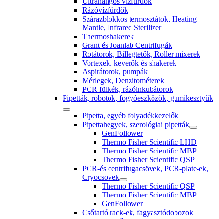
Ultrahangos vízfürdők
Rázóvízfürdők
Szárazblokkos termosztátok, Heating
Mantle, Infrared Sterilizer
Thermoshakerek
Grant és Joanlab Centrifugák
Rotátorok, Billegtetők, Roller mixerek
Vortexek, keverők és shakerek
Aspirátorok, pumpák
Mérlegek, Denzitométerek
PCR fülkék, rázóinkubátorok
Pipetták, robotok, fogyóeszközök, gumikesztyűk
Pipetta, egyéb folyadékkezelők
Pipettahegyek, szerológiai pipetták
GenFollower
Thermo Fisher Scientific LHD
Thermo Fisher Scientific MBP
Thermo Fisher Scientific QSP
PCR-és centrifugacsövek, PCR-plate-ek,
Cryocsövek
Thermo Fisher Scientific QSP
Thermo Fisher Scientific MBP
GenFollower
Csőtartó rack-ek, fagyasztódobozok