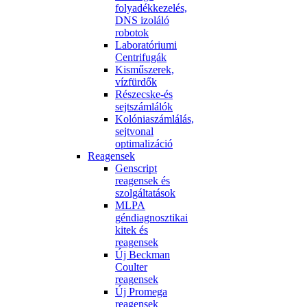
folyadékkezelés,
DNS izoláló
robotok
Laboratóriumi
Centrifugák
Kisműszerek,
vízfürdők
Részecske-és
sejtszámlálók
Kolóniaszámlálás,
sejtvonal
optimalizáció
Reagensek
Genscript
reagensek és
szolgáltatások
MLPA
géndiagnosztikai
kitek és
reagensek
Új Beckman
Coulter
reagensek
Új Promega
reagensek