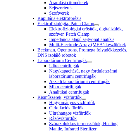
Áramlási citométerek
Sejtszorterek
Szoftverek
Kapilláris elektroforézis
Elektrofiziológia, Patch Clamp
Elektrofiziológiai erősítők, digitalizálók,
szoftver, Patch Clamp
Impedancia alapú sejtvonal-analízis
Multi-Electrode Array (MEA) készülékek
Beckman, Opentrons, Promega folyadékkezelés,
DNS izoláló robotok
Laboratóriumi Centrifugák
Ultracentrifugák
Nagykapacitású, nagy fordulatszámú
laboratóriumi centrifugák
Asztali laboratóriumi centrifugák
Mikrocentrifugák
Analitikai centrifugák
Kisműszerek, vízfürdők
Hagyományos vízfürdők
Cirkulációs fürdők
Ultrahangos vízfürdők
Rázóvízfürdők
Szárazblokkos termosztátok, Heating
Mantle, Infrared Sterilizer