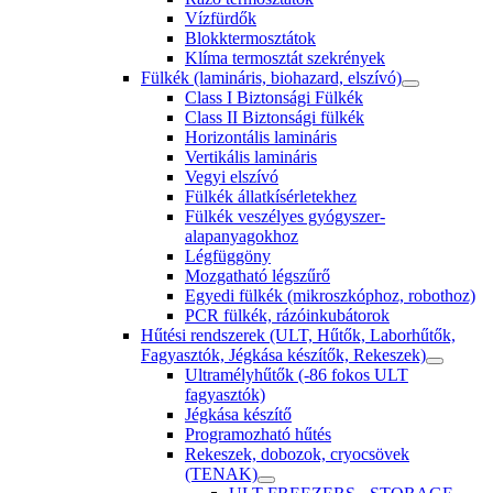
Vízfürdők
Blokktermosztátok
Klíma termosztát szekrények
Fülkék (lamináris, biohazard, elszívó)
Class I Biztonsági Fülkék
Class II Biztonsági fülkék
Horizontális lamináris
Vertikális lamináris
Vegyi elszívó
Fülkék állatkísérletekhez
Fülkék veszélyes gyógyszer-
alapanyagokhoz
Légfüggöny
Mozgatható légszűrő
Egyedi fülkék (mikroszkóphoz, robothoz)
PCR fülkék, rázóinkubátorok
Hűtési rendszerek (ULT, Hűtők, Laborhűtők,
Fagyasztók, Jégkása készítők, Rekeszek)
Ultramélyhűtők (-86 fokos ULT
fagyasztók)
Jégkása készítő
Programozható hűtés
Rekeszek, dobozok, cryocsövek
(TENAK)