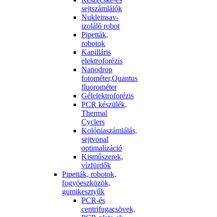
sejtszámlálók
Nukleinsav-
izoláló robot
Pipetták,
robotok
Kapilláris
elektroforézis
Nanodrop
fotométer,Quantus
fluorométer
Gélelektroforézis
PCR készülék,
Thermal
Cyclers
Kolóniaszámlálás,
sejtvonal
optimalizáció
Kisműszerek,
vízfürdők
Pipetták, robotok,
fogyóeszközök,
gumikesztyűk
PCR-és
centrifugacsövek,