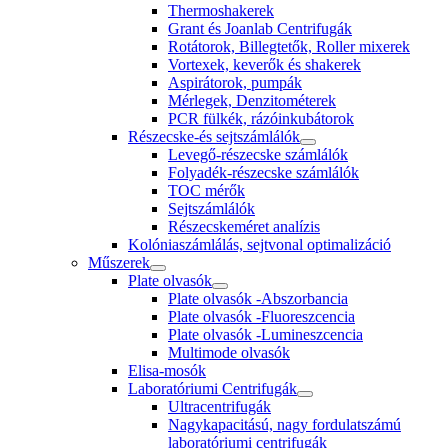
Thermoshakerek
Grant és Joanlab Centrifugák
Rotátorok, Billegtetők, Roller mixerek
Vortexek, keverők és shakerek
Aspirátorok, pumpák
Mérlegek, Denzitométerek
PCR fülkék, rázóinkubátorok
Részecske-és sejtszámlálók
Levegő-részecske számlálók
Folyadék-részecske számlálók
TOC mérők
Sejtszámlálók
Részecskeméret analízis
Kolóniaszámlálás, sejtvonal optimalizáció
Műszerek
Plate olvasók
Plate olvasók -Abszorbancia
Plate olvasók -Fluoreszcencia
Plate olvasók -Lumineszcencia
Multimode olvasók
Elisa-mosók
Laboratóriumi Centrifugák
Ultracentrifugák
Nagykapacitású, nagy fordulatszámú
laboratóriumi centrifugák