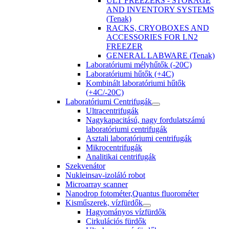
ULT FREEZERS - STORAGE
AND INVENTORY SYSTEMS
(Tenak)
RACKS, CRYOBOXES AND
ACCESSORIES FOR LN2
FREEZER
GENERAL LABWARE (Tenak)
Laboratóriumi mélyhűtők (-20C)
Laboratóriumi hűtők (+4C)
Kombinált laboratóriumi hűtők
(+4C/-20C)
Laboratóriumi Centrifugák
Ultracentrifugák
Nagykapacitású, nagy fordulatszámú
laboratóriumi centrifugák
Asztali laboratóriumi centrifugák
Mikrocentrifugák
Analitikai centrifugák
Szekvenátor
Nukleinsav-izoláló robot
Microarray scanner
Nanodrop fotométer,Quantus fluorométer
Kisműszerek, vízfürdők
Hagyományos vízfürdők
Cirkulációs fürdők