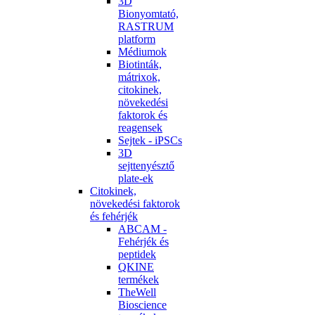
3D
Bionyomtató,
RASTRUM
platform
Médiumok
Biotinták,
mátrixok,
citokinek,
növekedési
faktorok és
reagensek
Sejtek - iPSCs
3D
sejttenyésztő
plate-ek
Citokinek,
növekedési faktorok
és fehérjék
ABCAM -
Fehérjék és
peptidek
QKINE
termékek
TheWell
Bioscience