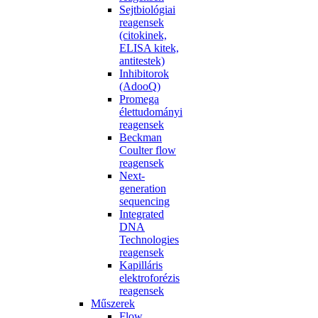
Sejtbiológiai
reagensek
(citokinek,
ELISA kitek,
antitestek)
Inhibitorok
(AdooQ)
Promega
élettudományi
reagensek
Beckman
Coulter flow
reagensek
Next-
generation
sequencing
Integrated
DNA
Technologies
reagensek
Kapilláris
elektroforézis
reagensek
Műszerek
Flow