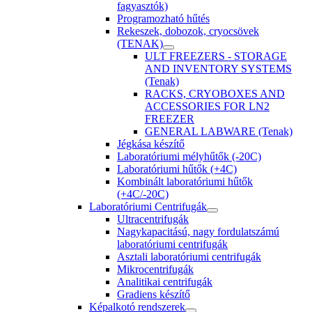
fagyasztók)
Programozható hűtés
Rekeszek, dobozok, cryocsövek
(TENAK)
ULT FREEZERS - STORAGE
AND INVENTORY SYSTEMS
(Tenak)
RACKS, CRYOBOXES AND
ACCESSORIES FOR LN2
FREEZER
GENERAL LABWARE (Tenak)
Jégkása készítő
Laboratóriumi mélyhűtők (-20C)
Laboratóriumi hűtők (+4C)
Kombinált laboratóriumi hűtők
(+4C/-20C)
Laboratóriumi Centrifugák
Ultracentrifugák
Nagykapacitású, nagy fordulatszámú
laboratóriumi centrifugák
Asztali laboratóriumi centrifugák
Mikrocentrifugák
Analitikai centrifugák
Gradiens készítő
Képalkotó rendszerek