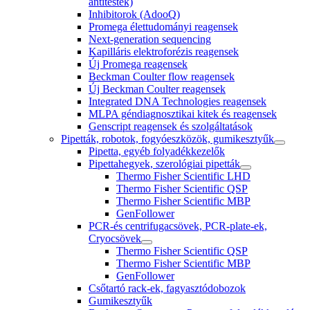
antitestek)
Inhibitorok (AdooQ)
Promega élettudományi reagensek
Next-generation sequencing
Kapilláris elektroforézis reagensek
Új Promega reagensek
Beckman Coulter flow reagensek
Új Beckman Coulter reagensek
Integrated DNA Technologies reagensek
MLPA géndiagnosztikai kitek és reagensek
Genscript reagensek és szolgáltatások
Pipetták, robotok, fogyóeszközök, gumikesztyűk
Pipetta, egyéb folyadékkezelők
Pipettahegyek, szerológiai pipetták
Thermo Fisher Scientific LHD
Thermo Fisher Scientific QSP
Thermo Fisher Scientific MBP
GenFollower
PCR-és centrifugacsövek, PCR-plate-ek,
Cryocsövek
Thermo Fisher Scientific QSP
Thermo Fisher Scientific MBP
GenFollower
Csőtartó rack-ek, fagyasztódobozok
Gumikesztyűk