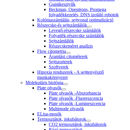
Gumikesztyűk
Beckman, Opentrons, Promega
folyadékkezelés, DNS izoláló robotok
Kolóniaszámlálás, sejtvonal optimalizáció
Részecske-és sejtszámlálók
Levegő-részecske számlálók
Folyadék-részecske számlálók
Sejtszámlálók
Részecskeméret analízis
Flow citometria
Áramlási citométerek
Sejtszorterek
Szoftverek
Hipoxia rendszerek - A sejttenyésztő
munkakörnyezet
Molekuláris biológia
Plate olvasók
Plate olvasók -Abszorbancia
Plate olvasók -Fluoreszcencia
Plate olvasók -Lumineszcencia
Multimode olvasók
ELisa-mosók
Termosztátok, inkubátorok
CO2 termosztátok, inkubátorok
Rázó termosztátok