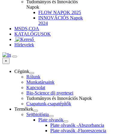
Tudományos és Innovációs
Napok
FLOW NAPOK 2025
INNOVÁCIÓS Napok
2024
MSDS,COA
KATALÓGUSOK
Hírlevelek
×
Cégünk
Rólunk
Munkatársaink
Kapcsolat
Bio-Science díj nyertesei
Tudományos és Innovációs Napok
Csapatunk-csapatépítők
Termékek
Sejtbiológia
Plate olvasók
Plate olvasók -Abszorbancia
Plate olvasók -Fluoreszcencia