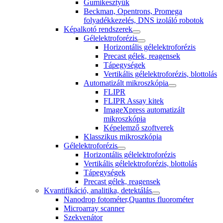
Gumikesztyűk
Beckman, Opentrons, Promega
folyadékkezelés, DNS izoláló robotok
Képalkotó rendszerek
Gélelektroforézis
Horizontális gélelektroforézis
Precast gélek, reagensek
Tápegységek
Vertikális gélelektroforézis, blottolás
Automatizált mikroszkópia
FLIPR
FLIPR Assay kitek
ImageXpress automatizált
mikroszkópia
Képelemző szoftverek
Klasszikus mikroszkópia
Gélelektroforézis
Horizontális gélelektroforézis
Vertikális gélelektroforézis, blottolás
Tápegységek
Precast gélek, reagensek
Kvantifikáció, analitika, detektálás
Nanodrop fotométer,Quantus fluorométer
Microarray scanner
Szekvenátor