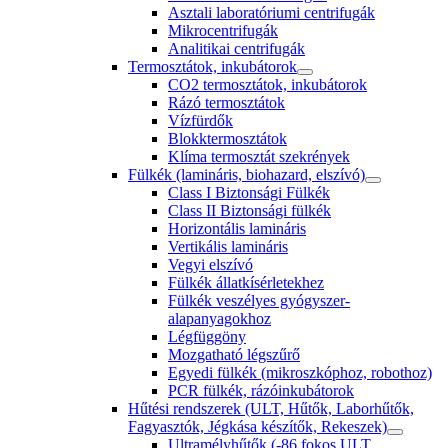
Asztali laboratóriumi centrifugák
Mikrocentrifugák
Analitikai centrifugák
Termosztátok, inkubátorok
CO2 termosztátok, inkubátorok
Rázó termosztátok
Vízfürdők
Blokktermosztátok
Klíma termosztát szekrények
Fülkék (lamináris, biohazard, elszívó)
Class I Biztonsági Fülkék
Class II Biztonsági fülkék
Horizontális lamináris
Vertikális lamináris
Vegyi elszívó
Fülkék állatkísérletekhez
Fülkék veszélyes gyógyszer-
alapanyagokhoz
Légfüggöny
Mozgatható légszűrő
Egyedi fülkék (mikroszkóphoz, robothoz)
PCR fülkék, rázóinkubátorok
Hűtési rendszerek (ULT, Hűtők, Laborhűtők,
Fagyasztók, Jégkása készítők, Rekeszek)
Ultramélyhűtők (-86 fokos ULT