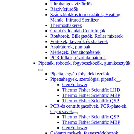
Ultrahangos vízfürdők
Rázóvízfürdők
Szárazblokkos termosztátok, Heating
Mantle, Infrared Sterilizer
Thermoshakerek
Grant és Joanlab Centrifugák
Rotátorok, Billegtetők, Roller mixerek
Vortexek, keverők és shakerek
Aspirátorok, pumpák
Mérlegek, Denzitométerek
PCR fülkék, rázóinkubátorok
Pipetták, robotok, fogyóeszközök, gumikesztyűk
Pipetta, egyéb folyadékkezelők
Pipettahegyek, szerológiai pipetták
GenFollower
Thermo Fisher Scientific LHD
Thermo Fisher Scientific MBP
Thermo Fisher Scientific QSP
PCR-és centrifugacsövek, PCR-plate-ek,
Cryocsövek
Thermo Fisher Scientific QSP
Thermo Fisher Scientific MBP
GenFollower
Csőtartó rack-ek, fagyasztódobozok