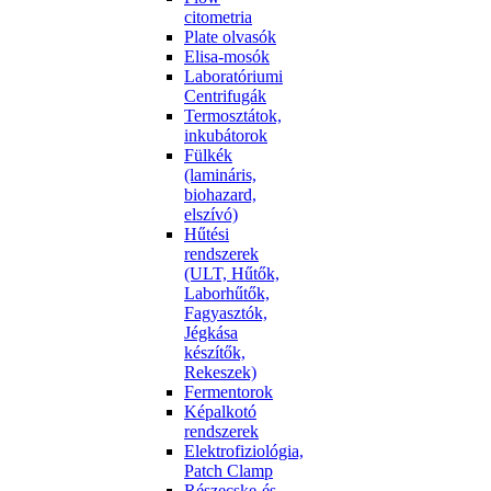
citometria
Plate olvasók
Elisa-mosók
Laboratóriumi
Centrifugák
Termosztátok,
inkubátorok
Fülkék
(lamináris,
biohazard,
elszívó)
Hűtési
rendszerek
(ULT, Hűtők,
Laborhűtők,
Fagyasztók,
Jégkása
készítők,
Rekeszek)
Fermentorok
Képalkotó
rendszerek
Elektrofiziológia,
Patch Clamp
Részecske-és