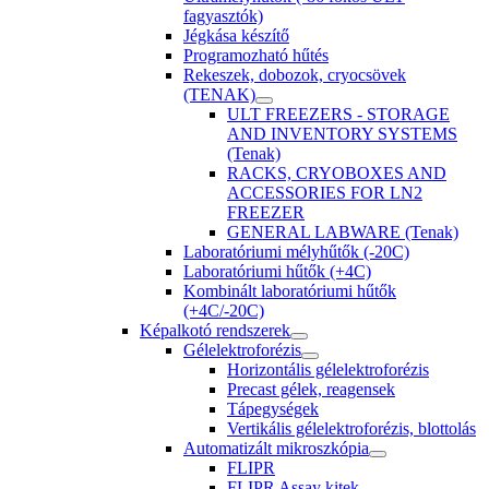
fagyasztók)
Jégkása készítő
Programozható hűtés
Rekeszek, dobozok, cryocsövek
(TENAK)
ULT FREEZERS - STORAGE
AND INVENTORY SYSTEMS
(Tenak)
RACKS, CRYOBOXES AND
ACCESSORIES FOR LN2
FREEZER
GENERAL LABWARE (Tenak)
Laboratóriumi mélyhűtők (-20C)
Laboratóriumi hűtők (+4C)
Kombinált laboratóriumi hűtők
(+4C/-20C)
Képalkotó rendszerek
Gélelektroforézis
Horizontális gélelektroforézis
Precast gélek, reagensek
Tápegységek
Vertikális gélelektroforézis, blottolás
Automatizált mikroszkópia
FLIPR
FLIPR Assay kitek