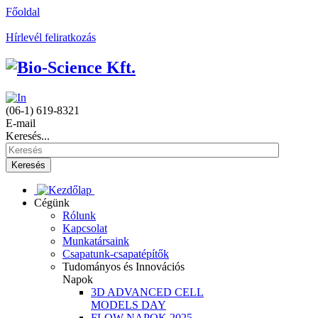
Főoldal
Hírlevél feliratkozás
(06-1) 619-8321
E-mail
Keresés...
Keresés
Cégünk
Rólunk
Kapcsolat
Munkatársaink
Csapatunk-csapatépítők
Tudományos és Innovációs
Napok
3D ADVANCED CELL
MODELS DAY
FLOW NAPOK 2025