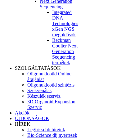
Next Generation
Sequencing
Integrated
DNA
Technologies
xGen NGS
megoldások
Beckman
Coulter Next
Generation
Sequencing
termékek
SZOLGÁLTATÁSOK
Oligonukleotid Online
árajánlat
Oligonukleotid szintézis
Szekvenálás
Készülék szerviz
3D Organoid Expansion
Szerviz
Akciók
ÚJDONSÁGOK
HÍREK
Legfrissebb híreink
Bio-Science díj nyertesek