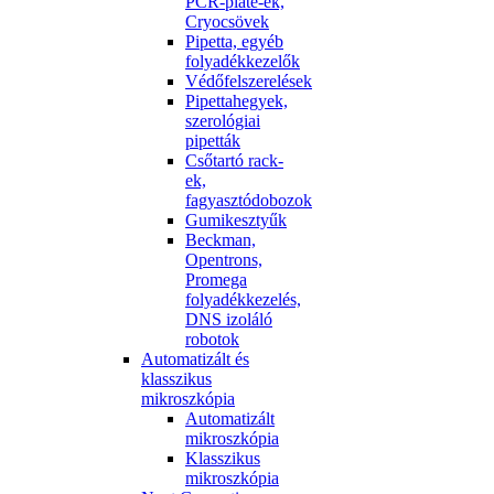
PCR-plate-ek,
Cryocsövek
Pipetta, egyéb
folyadékkezelők
Védőfelszerelések
Pipettahegyek,
szerológiai
pipetták
Csőtartó rack-
ek,
fagyasztódobozok
Gumikesztyűk
Beckman,
Opentrons,
Promega
folyadékkezelés,
DNS izoláló
robotok
Automatizált és
klasszikus
mikroszkópia
Automatizált
mikroszkópia
Klasszikus
mikroszkópia