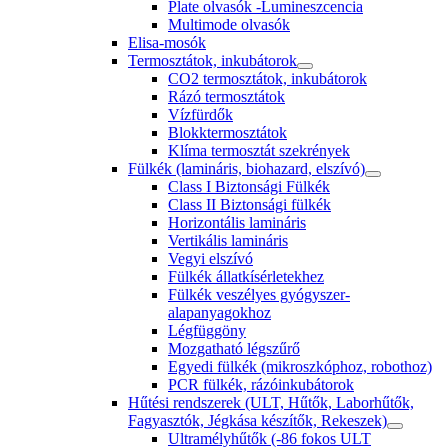
Plate olvasók -Lumineszcencia
Multimode olvasók
Elisa-mosók
Termosztátok, inkubátorok
CO2 termosztátok, inkubátorok
Rázó termosztátok
Vízfürdők
Blokktermosztátok
Klíma termosztát szekrények
Fülkék (lamináris, biohazard, elszívó)
Class I Biztonsági Fülkék
Class II Biztonsági fülkék
Horizontális lamináris
Vertikális lamináris
Vegyi elszívó
Fülkék állatkísérletekhez
Fülkék veszélyes gyógyszer-
alapanyagokhoz
Légfüggöny
Mozgatható légszűrő
Egyedi fülkék (mikroszkóphoz, robothoz)
PCR fülkék, rázóinkubátorok
Hűtési rendszerek (ULT, Hűtők, Laborhűtők,
Fagyasztók, Jégkása készítők, Rekeszek)
Ultramélyhűtők (-86 fokos ULT