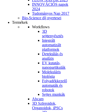
INNOVÁCIÓS napok
2024
Tudományos Nap 2017
Bio-Science díj nyertesei
Termékek
Workflows
3D
sejttenyésztés
Integrált
automatizált
platformok
Detektálás és
analízis
EV kutatás,
nanopartikulák
Molekuláris
biológia
Folyadékkezelő
automaták és
robotok
Sejtes munkák
Abcam
3D Szferoidok,
Organoidok, iPSCs