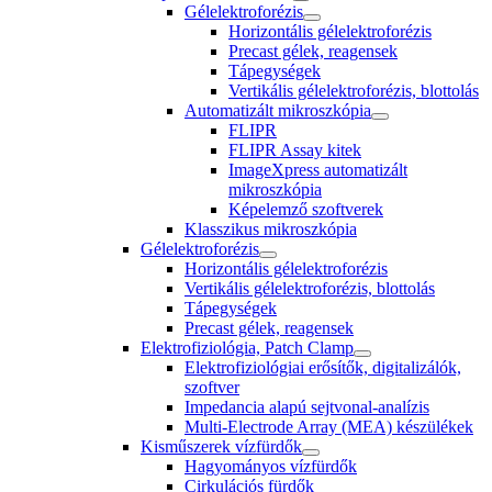
Gélelektroforézis
Horizontális gélelektroforézis
Precast gélek, reagensek
Tápegységek
Vertikális gélelektroforézis, blottolás
Automatizált mikroszkópia
FLIPR
FLIPR Assay kitek
ImageXpress automatizált
mikroszkópia
Képelemző szoftverek
Klasszikus mikroszkópia
Gélelektroforézis
Horizontális gélelektroforézis
Vertikális gélelektroforézis, blottolás
Tápegységek
Precast gélek, reagensek
Elektrofiziológia, Patch Clamp
Elektrofiziológiai erősítők, digitalizálók,
szoftver
Impedancia alapú sejtvonal-analízis
Multi-Electrode Array (MEA) készülékek
Kisműszerek vízfürdők
Hagyományos vízfürdők
Cirkulációs fürdők