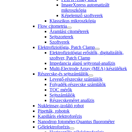
ImageXpress automatizált
mikroszkópia
Képelemző szoftverek
Klasszikus mikroszkópia
Flow citometria
Áramlási citométerek
Sejtszorterek
Szoftverek
Elektrofiziológia, Patch Clamp
Elektrofiziológiai erősítők, digitalizálók,
szoftver, Patch Clamp
Impedancia alapú sejtvonal-analízis
Multi-Electrode Array (MEA) készülékek
Részecske-és sejtszámlálók
Levegő-részecske számlálók
Folyadék-részecske számlálók
TOC mérők
Sejtszámlálók
Részecskeméret analízis
Nukleinsav-izoláló robot
Pipetták, robotok
Kapilláris elektroforézis
Nanodrop fotométer,Quantus fluorométer
Gélelektroforézis