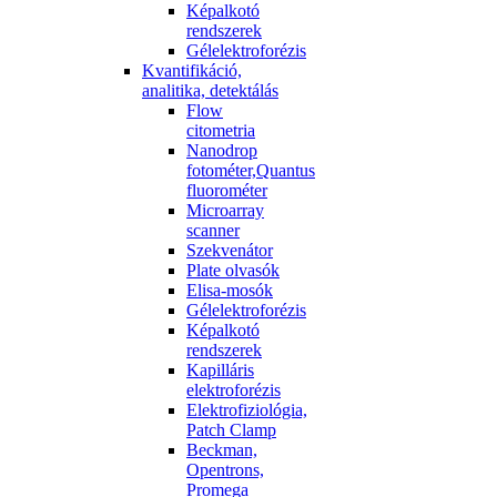
Képalkotó
rendszerek
Gélelektroforézis
Kvantifikáció,
analitika, detektálás
Flow
citometria
Nanodrop
fotométer,Quantus
fluorométer
Microarray
scanner
Szekvenátor
Plate olvasók
Elisa-mosók
Gélelektroforézis
Képalkotó
rendszerek
Kapilláris
elektroforézis
Elektrofiziológia,
Patch Clamp
Beckman,
Opentrons,
Promega