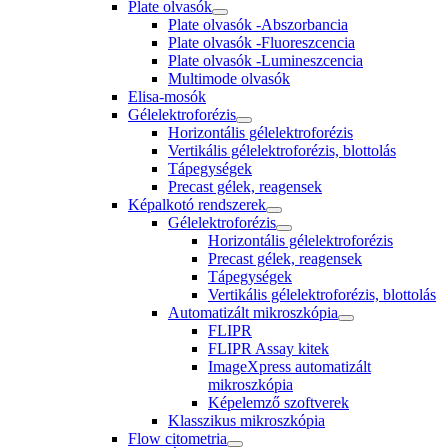
Plate olvasók
Plate olvasók -Abszorbancia
Plate olvasók -Fluoreszcencia
Plate olvasók -Lumineszcencia
Multimode olvasók
Elisa-mosók
Gélelektroforézis
Horizontális gélelektroforézis
Vertikális gélelektroforézis, blottolás
Tápegységek
Precast gélek, reagensek
Képalkotó rendszerek
Gélelektroforézis
Horizontális gélelektroforézis
Precast gélek, reagensek
Tápegységek
Vertikális gélelektroforézis, blottolás
Automatizált mikroszkópia
FLIPR
FLIPR Assay kitek
ImageXpress automatizált
mikroszkópia
Képelemző szoftverek
Klasszikus mikroszkópia
Flow citometria