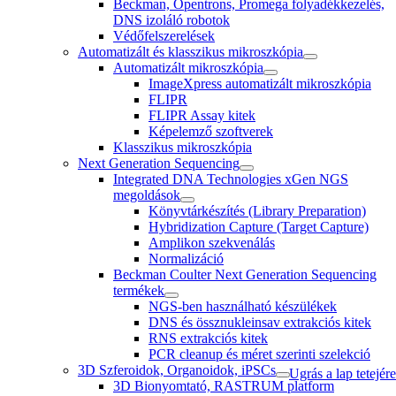
Beckman, Opentrons, Promega folyadékkezelés,
DNS izoláló robotok
Védőfelszerelések
Automatizált és klasszikus mikroszkópia
Automatizált mikroszkópia
ImageXpress automatizált mikroszkópia
FLIPR
FLIPR Assay kitek
Képelemző szoftverek
Klasszikus mikroszkópia
Next Generation Sequencing
Integrated DNA Technologies xGen NGS
megoldások
Könyvtárkészítés (Library Preparation)
Hybridization Capture (Target Capture)
Amplikon szekvenálás
Normalizáció
Beckman Coulter Next Generation Sequencing
termékek
NGS-ben használható készülékek
DNS és össznukleinsav extrakciós kitek
RNS extrakciós kitek
PCR cleanup és méret szerinti szelekció
3D Szferoidok, Organoidok, iPSCs
Ugrás a lap tetejére
3D Bionyomtató, RASTRUM platform