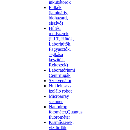
inkubátorok
Fülkék
(lamináris,
biohazard,
elszívó)
Hűtési
rendszerek
(ULT, Hűtők,
Laborhűtők,
Fagyasztók,
Jégkása
készítők,
Rekeszek)
Laboratóriumi
Centrifugák
Szekvenátor
Nukleinsav-
izoláló robot
Microarray
scanner
Nanodrop
fotométer,Quantus
fluorométer
Kisműszerek,
vízfürdők