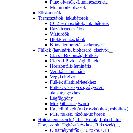
Plate olvasók -Lumineszcencia
Multimode olvasók
Elisa-mosók
Termosztátok, inkubátorok
CO2 termosztátok, inkubátorok
Rázó termosztátok
Vízfürdők
Blokktermosztátok
Klíma termosztát szekrények
Fülkék (lamináris, biohazard, elszívó)
Class I Biztonsági Fülkék
Class II Biztonsági fülkék
Horizontális lamináris
Vertikális lamináris
Vegyi elszívó
Fülkék állatkísérletekhez
Fülkék veszélyes gyógyszer-
alapanyagokhoz
Légfüggöny
Mozgatható légszűrő
Egyedi fülkék (mikroszkóphoz, robothoz)
PCR fülkék, rázóinkubátorok
Hűtési rendszerek (ULT, Hűtők, Laborhűtők,
Fagyasztók, Jégkása készítők, Rekeszek)
Ultramélyhűtők (-86 fokos ULT