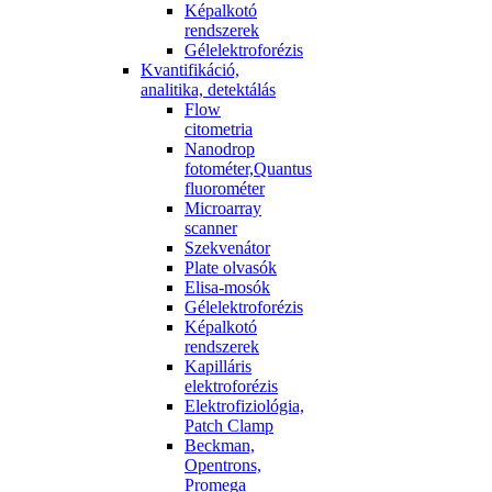
Képalkotó
rendszerek
Gélelektroforézis
Kvantifikáció,
analitika, detektálás
Flow
citometria
Nanodrop
fotométer,Quantus
fluorométer
Microarray
scanner
Szekvenátor
Plate olvasók
Elisa-mosók
Gélelektroforézis
Képalkotó
rendszerek
Kapilláris
elektroforézis
Elektrofiziológia,
Patch Clamp
Beckman,
Opentrons,
Promega