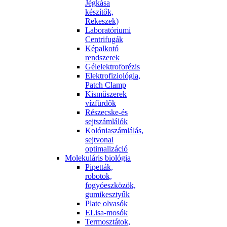
Jégkása
készítők,
Rekeszek)
Laboratóriumi
Centrifugák
Képalkotó
rendszerek
Gélelektroforézis
Elektrofiziológia,
Patch Clamp
Kisműszerek
vízfürdők
Részecske-és
sejtszámlálók
Kolóniaszámlálás,
sejtvonal
optimalizáció
Molekuláris biológia
Pipetták,
robotok,
fogyóeszközök,
gumikesztyűk
Plate olvasók
ELisa-mosók
Termosztátok,