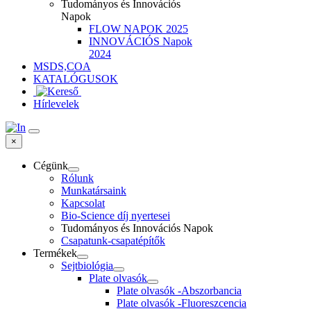
Tudományos és Innovációs
Napok
FLOW NAPOK 2025
INNOVÁCIÓS Napok
2024
MSDS,COA
KATALÓGUSOK
Hírlevelek
×
Cégünk
Rólunk
Munkatársaink
Kapcsolat
Bio-Science díj nyertesei
Tudományos és Innovációs Napok
Csapatunk-csapatépítők
Termékek
Sejtbiológia
Plate olvasók
Plate olvasók -Abszorbancia
Plate olvasók -Fluoreszcencia