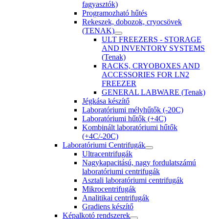
fagyasztók)
Programozható hűtés
Rekeszek, dobozok, cryocsövek
(TENAK)
ULT FREEZERS - STORAGE
AND INVENTORY SYSTEMS
(Tenak)
RACKS, CRYOBOXES AND
ACCESSORIES FOR LN2
FREEZER
GENERAL LABWARE (Tenak)
Jégkása készítő
Laboratóriumi mélyhűtők (-20C)
Laboratóriumi hűtők (+4C)
Kombinált laboratóriumi hűtők
(+4C/-20C)
Laboratóriumi Centrifugák
Ultracentrifugák
Nagykapacitású, nagy fordulatszámú
laboratóriumi centrifugák
Asztali laboratóriumi centrifugák
Mikrocentrifugák
Analitikai centrifugák
Gradiens készítő
Képalkotó rendszerek