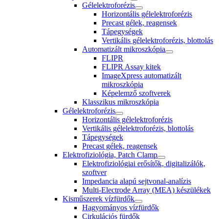
Gélelektroforézis
Horizontális gélelektroforézis
Precast gélek, reagensek
Tápegységek
Vertikális gélelektroforézis, blottolás
Automatizált mikroszkópia
FLIPR
FLIPR Assay kitek
ImageXpress automatizált
mikroszkópia
Képelemző szoftverek
Klasszikus mikroszkópia
Gélelektroforézis
Horizontális gélelektroforézis
Vertikális gélelektroforézis, blottolás
Tápegységek
Precast gélek, reagensek
Elektrofiziológia, Patch Clamp
Elektrofiziológiai erősítők, digitalizálók,
szoftver
Impedancia alapú sejtvonal-analízis
Multi-Electrode Array (MEA) készülékek
Kisműszerek vízfürdők
Hagyományos vízfürdők
Cirkulációs fürdők