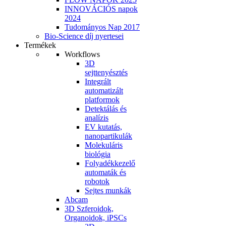
INNOVÁCIÓS napok
2024
Tudományos Nap 2017
Bio-Science díj nyertesei
Termékek
Workflows
3D
sejttenyésztés
Integrált
automatizált
platformok
Detektálás és
analízis
EV kutatás,
nanopartikulák
Molekuláris
biológia
Folyadékkezelő
automaták és
robotok
Sejtes munkák
Abcam
3D Szferoidok,
Organoidok, iPSCs