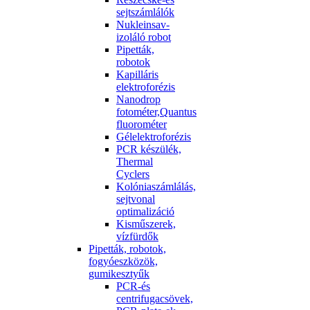
sejtszámlálók
Nukleinsav-
izoláló robot
Pipetták,
robotok
Kapilláris
elektroforézis
Nanodrop
fotométer,Quantus
fluorométer
Gélelektroforézis
PCR készülék,
Thermal
Cyclers
Kolóniaszámlálás,
sejtvonal
optimalizáció
Kisműszerek,
vízfürdők
Pipetták, robotok,
fogyóeszközök,
gumikesztyűk
PCR-és
centrifugacsövek,