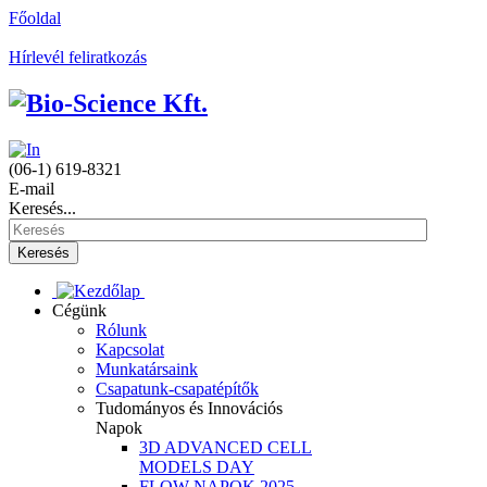
Főoldal
Hírlevél feliratkozás
(06-1) 619-8321
E-mail
Keresés...
Keresés
Cégünk
Rólunk
Kapcsolat
Munkatársaink
Csapatunk-csapatépítők
Tudományos és Innovációs
Napok
3D ADVANCED CELL
MODELS DAY
FLOW NAPOK 2025