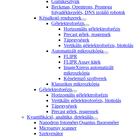
Gumikesztyűk
Beckman, Opentrons, Promega
folyadékkezelés, DNS izoláló robotok
Képalkotó rendszerek
Gélelektroforézis
Horizontális gélelektroforézis
Precast gélek, reagensek
Tápegységek
Vertikális gélelektroforézis, blottolás
Automatizált mikroszkópia
FLIPR
FLIPR Assay kitek
ImageXpress automatizált
mikroszkópia
Képelemző szoftverek
Klasszikus mikroszkópia
Gélelektroforézis
Horizontális gélelektroforézis
Vertikális gélelektroforézis, blottolás
Tápegységek
Precast gélek, reagensek
Kvantifikáció, analitika, detektálás
Nanodrop fotométer,Quantus fluorométer
Microarray scanner
Szekvenátor