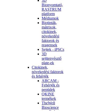
3D
Bionyomtató,
RASTRUM
platform
Médiumok
Biotinták,
mátrixok,
citokinek,
növekedési
faktorok és
reagensek
Sejtek - iPSCs
3D
sejttenyésztő
plate-ek
Citokinek,
növekedési faktorok
és fehérjék
ABCAM -
Fehérjék és
peptidek
QKINE
termékek
TheWell
Bioscience