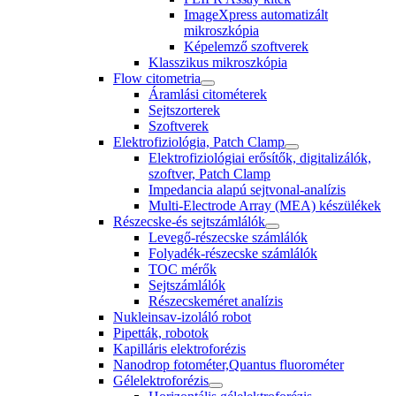
ImageXpress automatizált
mikroszkópia
Képelemző szoftverek
Klasszikus mikroszkópia
Flow citometria
Áramlási citométerek
Sejtszorterek
Szoftverek
Elektrofiziológia, Patch Clamp
Elektrofiziológiai erősítők, digitalizálók,
szoftver, Patch Clamp
Impedancia alapú sejtvonal-analízis
Multi-Electrode Array (MEA) készülékek
Részecske-és sejtszámlálók
Levegő-részecske számlálók
Folyadék-részecske számlálók
TOC mérők
Sejtszámlálók
Részecskeméret analízis
Nukleinsav-izoláló robot
Pipetták, robotok
Kapilláris elektroforézis
Nanodrop fotométer,Quantus fluorométer
Gélelektroforézis