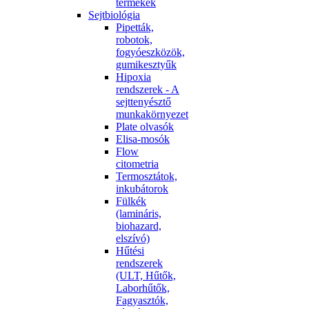
termékek
Sejtbiológia
Pipetták,
robotok,
fogyóeszközök,
gumikesztyűk
Hipoxia
rendszerek - A
sejttenyésztő
munkakörnyezet
Plate olvasók
Elisa-mosók
Flow
citometria
Termosztátok,
inkubátorok
Fülkék
(lamináris,
biohazard,
elszívó)
Hűtési
rendszerek
(ULT, Hűtők,
Laborhűtők,
Fagyasztók,