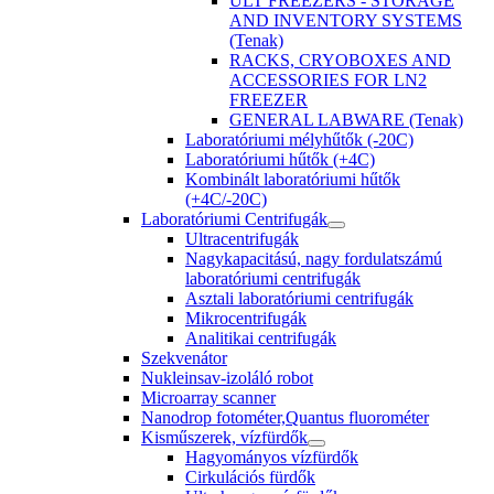
ULT FREEZERS - STORAGE
AND INVENTORY SYSTEMS
(Tenak)
RACKS, CRYOBOXES AND
ACCESSORIES FOR LN2
FREEZER
GENERAL LABWARE (Tenak)
Laboratóriumi mélyhűtők (-20C)
Laboratóriumi hűtők (+4C)
Kombinált laboratóriumi hűtők
(+4C/-20C)
Laboratóriumi Centrifugák
Ultracentrifugák
Nagykapacitású, nagy fordulatszámú
laboratóriumi centrifugák
Asztali laboratóriumi centrifugák
Mikrocentrifugák
Analitikai centrifugák
Szekvenátor
Nukleinsav-izoláló robot
Microarray scanner
Nanodrop fotométer,Quantus fluorométer
Kisműszerek, vízfürdők
Hagyományos vízfürdők
Cirkulációs fürdők