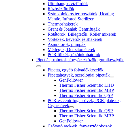
Ultrahangos vízfürdők
Rázóvízfürdők
Szárazblokkos termosztátok, Heating
Mantle, Infrared Sterilizer
Thermoshakerek
Grant és Joanlab Centrifugák
Rotátorok, Billegtetők, Roller mixerek
Vortexek, keverők és shakerek
Aspirátorok, pumpák
Mérlegek, Denzitométerek
PCR fülkék, rázóinkubátorok
Pipetták, robotok, fogyóeszközök, gumikesztyűk
Pipetta, egyéb folyadékkezelők
Pipettahegyek, szerológiai pipetták
GenFollower
Thermo Fisher Scientific LHD
Thermo Fisher Scientific MBP
Thermo Fisher Scientific QSP
PCR-és centrifugacsövek, PCR-plate-ek,
Cryocsövek
Thermo Fisher Scientific QSP
Thermo Fisher Scientific MBP
GenFollower
Csőtartó rack-ek, fagyasztódobozok