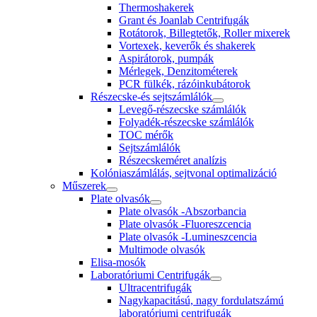
Thermoshakerek
Grant és Joanlab Centrifugák
Rotátorok, Billegtetők, Roller mixerek
Vortexek, keverők és shakerek
Aspirátorok, pumpák
Mérlegek, Denzitométerek
PCR fülkék, rázóinkubátorok
Részecske-és sejtszámlálók
Levegő-részecske számlálók
Folyadék-részecske számlálók
TOC mérők
Sejtszámlálók
Részecskeméret analízis
Kolóniaszámlálás, sejtvonal optimalizáció
Műszerek
Plate olvasók
Plate olvasók -Abszorbancia
Plate olvasók -Fluoreszcencia
Plate olvasók -Lumineszcencia
Multimode olvasók
Elisa-mosók
Laboratóriumi Centrifugák
Ultracentrifugák
Nagykapacitású, nagy fordulatszámú
laboratóriumi centrifugák