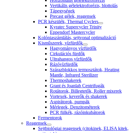
Horizontális gélelektroforézis
Vertikális gélelektroforézis, blottolás
Tápegységek
Precast gélek, reagensek
PCR készülék, Thermal Cyclers
Kyratec Supercycler Trinity
Eppendorf Mastercycler
Kolóniaszámlálás, sejtvonal optimalizáció
Kisműszerek, vízfürdők
Hagyományos vízfürdők
Cirkulációs fürdők
Ultrahangos vízfürdők
Rázóvízfürdők
Szárazblokkos termosztátok, Heating
Mantle, Infrared Sterilizer
Thermoshakerek
Grant és Joanlab Centrifugák
Rotátorok, Billegtetők, Roller mixerek
Vortexek, keverők és shakerek
Aspirátorok, pumpák
Mérlegek, Denzitométerek
PCR fülkék, rázóinkubátorok
Fermentorok
Reagensek
Sejtbiológiai reagensek (citokinek, ELISA kitek,