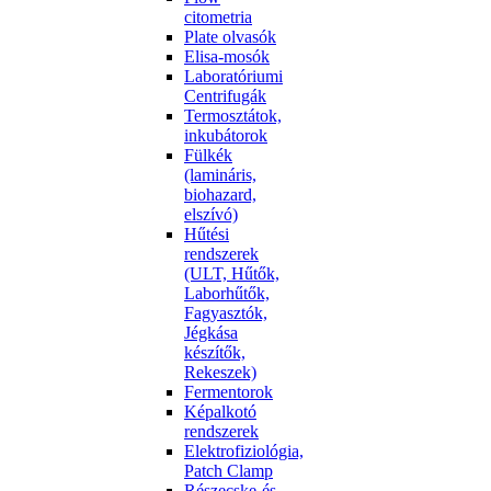
citometria
Plate olvasók
Elisa-mosók
Laboratóriumi
Centrifugák
Termosztátok,
inkubátorok
Fülkék
(lamináris,
biohazard,
elszívó)
Hűtési
rendszerek
(ULT, Hűtők,
Laborhűtők,
Fagyasztók,
Jégkása
készítők,
Rekeszek)
Fermentorok
Képalkotó
rendszerek
Elektrofiziológia,
Patch Clamp
Részecske-és