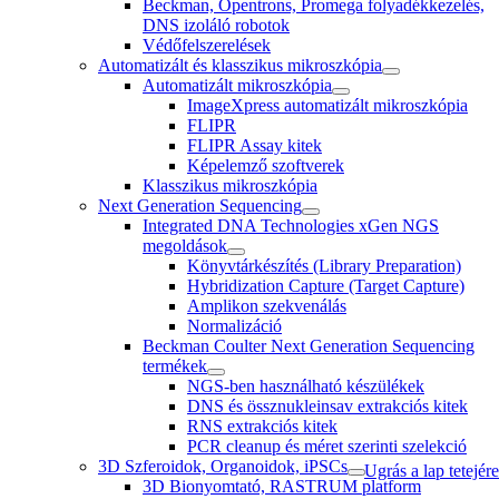
Beckman, Opentrons, Promega folyadékkezelés,
DNS izoláló robotok
Védőfelszerelések
Automatizált és klasszikus mikroszkópia
Automatizált mikroszkópia
ImageXpress automatizált mikroszkópia
FLIPR
FLIPR Assay kitek
Képelemző szoftverek
Klasszikus mikroszkópia
Next Generation Sequencing
Integrated DNA Technologies xGen NGS
megoldások
Könyvtárkészítés (Library Preparation)
Hybridization Capture (Target Capture)
Amplikon szekvenálás
Normalizáció
Beckman Coulter Next Generation Sequencing
termékek
NGS-ben használható készülékek
DNS és össznukleinsav extrakciós kitek
RNS extrakciós kitek
PCR cleanup és méret szerinti szelekció
3D Szferoidok, Organoidok, iPSCs
Ugrás a lap tetejére
3D Bionyomtató, RASTRUM platform