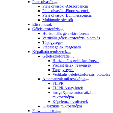
Plate olvasók
Plate olvasók -Abszorbancia
Plate olvasók -Fluoreszcencia
Plate olvasók -Lumineszcencia
Multimode olvasók
Elisa-mosók
Gélelektroforézis
Horizontális gélelektroforézis
Vertikális gélelektroforézis, blottolás
Tápegységek
Precast gélek, reagensek
Képalkotó rendszerek
Gélelektroforézis
Horizontális gélelektroforézis
Precast gélek, reagensek
Tápegységek
Vertikális gélelektroforézis, blottolás
Automatizált mikroszkópia
FLIPR
FLIPR Assay kitek
ImageXpress automatizált
mikroszkópia
Képelemző szoftverek
Klasszikus mikroszkópia
Flow citometria