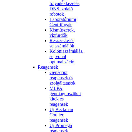
folyadékkezelés,
DNS izoláló
robotok
Laboratóriumi
Centrifugák
Kisműszerek,
vízfürdők
Részecske-és
sejtszámlálók
Kolóniaszámlálás,
sejtvonal
optimalizáció
Reagensek
Genscript
reagensek és
szolgáltatások
MLPA
géndiagnosztikai
kitek és
reagensek
Új Beckman
Coulter
reagensek
Új Promega
reagensek