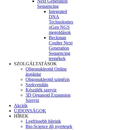
Next Generation
Sequencing
Integrated
DNA
Technologies
xGen NGS
megoldások
Beckman
Coulter Next
Generation
Sequencing
termékek
SZOLGÁLTATÁSOK
Oligonukleotid Online
árajánlat
Oligonukleotid szintézis
Szekvenálás
Készülék szerviz
3D Organoid Expansion
Szerviz
Akciók
ÚJDONSÁGOK
HÍREK
Legfrissebb híreink
Bio-Science díj nyertesek