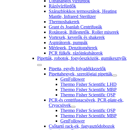
Ultrahangos vízfürdők
Rázóvízfürdők
Szárazblokkos termosztátok, Heating
Mantle, Infrared Sterilizer
Thermoshakerek
Grant és Joanlab Centrifugák
Rotátorok, Billegtetők, Roller mixerek
Vortexek, keverők és shakerek
Aspirátorok, pumpák
Mérlegek, Denzitométerek
PCR fülkék, rázóinkubátorok
Pipetták, robotok, fogyóeszközök, gumikesztyűk
Pipetta, egyéb folyadékkezelők
Pipettahegyek, szerológiai pipetták
GenFollower
Thermo Fisher Scientific LHD
Thermo Fisher Scientific MBP
Thermo Fisher Scientific QSP
PCR-és centrifugacsövek, PCR-plate-ek,
Cryocsövek
Thermo Fisher Scientific QSP
Thermo Fisher Scientific MBP
GenFollower
Csőtartó rack-ek, fagyasztódobozok