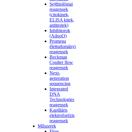
Sejtbiológiai
reagensek
(citokinek,
ELISA kitek,
antitestek)
Inhibitorok
(AdooQ)
Promega
élettudományi
reagensek
Beckman
Coulter flow
reagensek
Next-
generation
sequencing
Integrated
DNA
Technologies
reagensek
Kapilláris
elektroforézis
reagensek
Műszerek
Flow