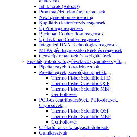
antitestek)
Inhibitorok (AdooQ)
Promega élettudományi reagensek
Next-generation sequencing
Kapilláris elektroforézis reagensek
Új Promega reagensek
Beckman Coulter flow reagensek
Új Beckman Coulter reagensek
Integrated DNA Technologies reagensek
MLPA géndiagnosztikai kitek és reagensek
Genscript reagensek és szolgáltatások
Pipetták, robotok, fogyóeszközök, gumikesztyűk
Pipetta, egyéb folyadékkezelők
Pipettahegyek, szerológiai pipetták
Thermo Fisher Scientific LHD
Thermo Fisher Scientific QSP
Thermo Fisher Scientific MBP
GenFollower
PCR-és centrifugacsövek, PCR-plate-ek,
Cryocsövek
Thermo Fisher Scientific QSP
Thermo Fisher Scientific MBP
GenFollower
Csőtartó rack-ek, fagyasztódobozok
Gumikesztyűk