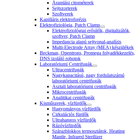
Áramlási citométerek
Sejtszorterek
Szoftverek
Kapilláris elektroforézis
Elektrofiziológia, Patch Clamp
Elektrofiziológiai erősítők, digitalizálók,
szoftver, Patch Clamp
Impedancia alapú sejtvonal-analízis
Multi-Electrode Array (MEA) készülékek
Beckman, Opentrons, Promega folyadékkezelés,
DNS izoláló robotok
Laboratóriumi Centrifugák
Ultracentrifugák
Nagykapacitású, nagy fordulatszámú
laboratóriumi centrifugák
Asztali laboratóriumi centrifugák
Mikrocentrifugák
Analitikai centrifugák
Kisműszerek, vízfürdők
Hagyományos vízfürdők
Cirkulációs fürdők
Ultrahangos vízfürdők
Rázóvízfürdők
Szárazblokkos termosztátok, Heating
Mantle, Infrared Sterilizer