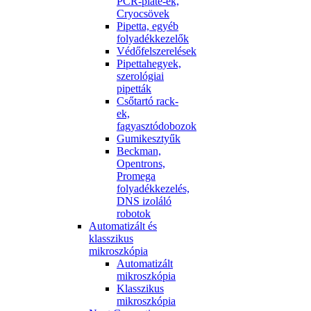
PCR-plate-ek,
Cryocsövek
Pipetta, egyéb
folyadékkezelők
Védőfelszerelések
Pipettahegyek,
szerológiai
pipetták
Csőtartó rack-
ek,
fagyasztódobozok
Gumikesztyűk
Beckman,
Opentrons,
Promega
folyadékkezelés,
DNS izoláló
robotok
Automatizált és
klasszikus
mikroszkópia
Automatizált
mikroszkópia
Klasszikus
mikroszkópia