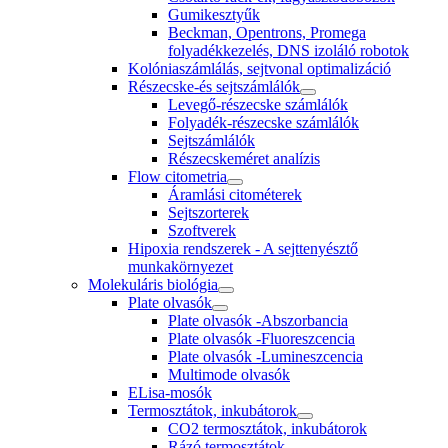
Gumikesztyűk
Beckman, Opentrons, Promega
folyadékkezelés, DNS izoláló robotok
Kolóniaszámlálás, sejtvonal optimalizáció
Részecske-és sejtszámlálók
Levegő-részecske számlálók
Folyadék-részecske számlálók
Sejtszámlálók
Részecskeméret analízis
Flow citometria
Áramlási citométerek
Sejtszorterek
Szoftverek
Hipoxia rendszerek - A sejttenyésztő
munkakörnyezet
Molekuláris biológia
Plate olvasók
Plate olvasók -Abszorbancia
Plate olvasók -Fluoreszcencia
Plate olvasók -Lumineszcencia
Multimode olvasók
ELisa-mosók
Termosztátok, inkubátorok
CO2 termosztátok, inkubátorok
Rázó termosztátok