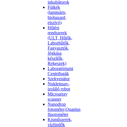
inkubátorok
Fülkék
(lamináris,
biohazard,
elszívó)
Hűtési
rendszerek
(ULT, Hűtők,
Laborhűtők,
Fagyasztók,
Jégkása
készítők,
Rekeszek)
Laboratóriumi
Centrifugák
Szekvenátor
Nukleinsav-
izoláló robot
Microarray
scanner
Nanodrop
fotométer,Quantus
fluorométer
Kisműszerek,
vízfürdők