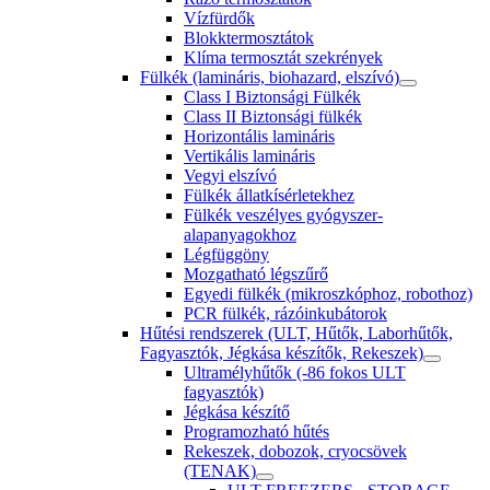
Vízfürdők
Blokktermosztátok
Klíma termosztát szekrények
Fülkék (lamináris, biohazard, elszívó)
Class I Biztonsági Fülkék
Class II Biztonsági fülkék
Horizontális lamináris
Vertikális lamináris
Vegyi elszívó
Fülkék állatkísérletekhez
Fülkék veszélyes gyógyszer-
alapanyagokhoz
Légfüggöny
Mozgatható légszűrő
Egyedi fülkék (mikroszkóphoz, robothoz)
PCR fülkék, rázóinkubátorok
Hűtési rendszerek (ULT, Hűtők, Laborhűtők,
Fagyasztók, Jégkása készítők, Rekeszek)
Ultramélyhűtők (-86 fokos ULT
fagyasztók)
Jégkása készítő
Programozható hűtés
Rekeszek, dobozok, cryocsövek
(TENAK)