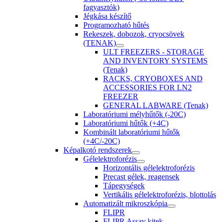
fagyasztók)
Jégkása készítő
Programozható hűtés
Rekeszek, dobozok, cryocsövek
(TENAK)
ULT FREEZERS - STORAGE
AND INVENTORY SYSTEMS
(Tenak)
RACKS, CRYOBOXES AND
ACCESSORIES FOR LN2
FREEZER
GENERAL LABWARE (Tenak)
Laboratóriumi mélyhűtők (-20C)
Laboratóriumi hűtők (+4C)
Kombinált laboratóriumi hűtők
(+4C/-20C)
Képalkotó rendszerek
Gélelektroforézis
Horizontális gélelektroforézis
Precast gélek, reagensek
Tápegységek
Vertikális gélelektroforézis, blottolás
Automatizált mikroszkópia
FLIPR
FLIPR Assay kitek