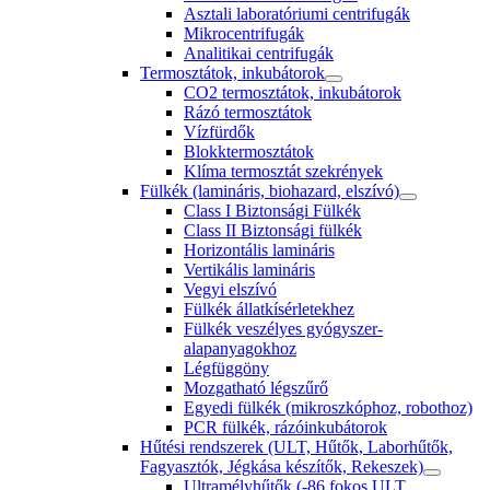
Asztali laboratóriumi centrifugák
Mikrocentrifugák
Analitikai centrifugák
Termosztátok, inkubátorok
CO2 termosztátok, inkubátorok
Rázó termosztátok
Vízfürdők
Blokktermosztátok
Klíma termosztát szekrények
Fülkék (lamináris, biohazard, elszívó)
Class I Biztonsági Fülkék
Class II Biztonsági fülkék
Horizontális lamináris
Vertikális lamináris
Vegyi elszívó
Fülkék állatkísérletekhez
Fülkék veszélyes gyógyszer-
alapanyagokhoz
Légfüggöny
Mozgatható légszűrő
Egyedi fülkék (mikroszkóphoz, robothoz)
PCR fülkék, rázóinkubátorok
Hűtési rendszerek (ULT, Hűtők, Laborhűtők,
Fagyasztók, Jégkása készítők, Rekeszek)
Ultramélyhűtők (-86 fokos ULT