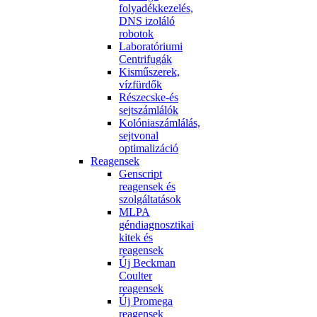
folyadékkezelés,
DNS izoláló
robotok
Laboratóriumi
Centrifugák
Kisműszerek,
vízfürdők
Részecske-és
sejtszámlálók
Kolóniaszámlálás,
sejtvonal
optimalizáció
Reagensek
Genscript
reagensek és
szolgáltatások
MLPA
géndiagnosztikai
kitek és
reagensek
Új Beckman
Coulter
reagensek
Új Promega
reagensek