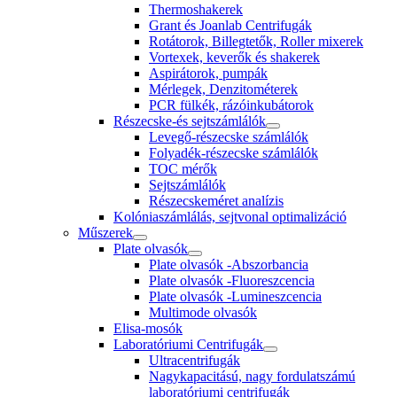
Thermoshakerek
Grant és Joanlab Centrifugák
Rotátorok, Billegtetők, Roller mixerek
Vortexek, keverők és shakerek
Aspirátorok, pumpák
Mérlegek, Denzitométerek
PCR fülkék, rázóinkubátorok
Részecske-és sejtszámlálók
Levegő-részecske számlálók
Folyadék-részecske számlálók
TOC mérők
Sejtszámlálók
Részecskeméret analízis
Kolóniaszámlálás, sejtvonal optimalizáció
Műszerek
Plate olvasók
Plate olvasók -Abszorbancia
Plate olvasók -Fluoreszcencia
Plate olvasók -Lumineszcencia
Multimode olvasók
Elisa-mosók
Laboratóriumi Centrifugák
Ultracentrifugák
Nagykapacitású, nagy fordulatszámú
laboratóriumi centrifugák