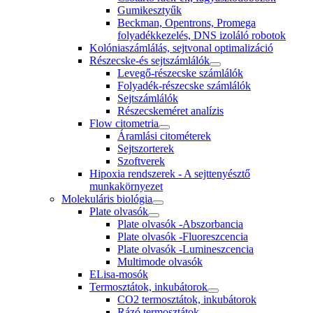
Gumikesztyűk
Beckman, Opentrons, Promega
folyadékkezelés, DNS izoláló robotok
Kolóniaszámlálás, sejtvonal optimalizáció
Részecske-és sejtszámlálók
Levegő-részecske számlálók
Folyadék-részecske számlálók
Sejtszámlálók
Részecskeméret analízis
Flow citometria
Áramlási citométerek
Sejtszorterek
Szoftverek
Hipoxia rendszerek - A sejttenyésztő
munkakörnyezet
Molekuláris biológia
Plate olvasók
Plate olvasók -Abszorbancia
Plate olvasók -Fluoreszcencia
Plate olvasók -Lumineszcencia
Multimode olvasók
ELisa-mosók
Termosztátok, inkubátorok
CO2 termosztátok, inkubátorok
Rázó termosztátok