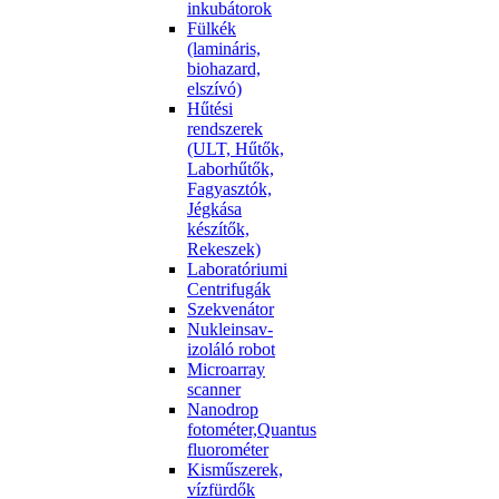
inkubátorok
Fülkék
(lamináris,
biohazard,
elszívó)
Hűtési
rendszerek
(ULT, Hűtők,
Laborhűtők,
Fagyasztók,
Jégkása
készítők,
Rekeszek)
Laboratóriumi
Centrifugák
Szekvenátor
Nukleinsav-
izoláló robot
Microarray
scanner
Nanodrop
fotométer,Quantus
fluorométer
Kisműszerek,
vízfürdők