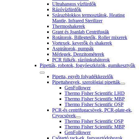
Ultrahangos vízfürdők
Rázóvízfürdők
Szárazblokkos termosztátok, Heating
Mantle, Infrared Sterilizer
Thermoshakerek
Grant és Joanlab Centrifugák
Rotátorok, Billegtetők, Roller mixerek
Vortexek, keverők és shakerek
Aspirátorok, pumpák
Mérlegek, Denzitométerek
PCR fülkék, rázóinkubátorok
Pipetták, robotok, fogyóeszközök, gumikesztyűk
Pipetta, egyéb folyadékkezelők
Pipettahegyek, szerológiai pipetták
GenFollower
Thermo Fisher Scientific LHD
Thermo Fisher Scientific MBP
Thermo Fisher Scientific QSP
PCR-és centrifugacsövek, PCR-plate-ek,
Cryocsövek
Thermo Fisher Scientific QSP
Thermo Fisher Scientific MBP
GenFollower
Csőtartó rack-ek, fagyasztódobozok