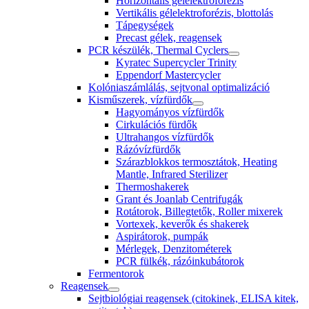
Horizontális gélelektroforézis
Vertikális gélelektroforézis, blottolás
Tápegységek
Precast gélek, reagensek
PCR készülék, Thermal Cyclers
Kyratec Supercycler Trinity
Eppendorf Mastercycler
Kolóniaszámlálás, sejtvonal optimalizáció
Kisműszerek, vízfürdők
Hagyományos vízfürdők
Cirkulációs fürdők
Ultrahangos vízfürdők
Rázóvízfürdők
Szárazblokkos termosztátok, Heating
Mantle, Infrared Sterilizer
Thermoshakerek
Grant és Joanlab Centrifugák
Rotátorok, Billegtetők, Roller mixerek
Vortexek, keverők és shakerek
Aspirátorok, pumpák
Mérlegek, Denzitométerek
PCR fülkék, rázóinkubátorok
Fermentorok
Reagensek
Sejtbiológiai reagensek (citokinek, ELISA kitek,