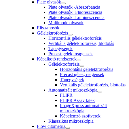
Plate olvasók
Plate olvasók -Abszorbancia
Plate olvasók -Fluoreszcencia
Plate olvasók -Lumineszcencia
Multimode olvasók
Elisa-mosók
Gélelektroforézis
Horizontális gélelektroforézis
Vertikális gélelektroforézis, blottolás
Tápegységek
Precast gélek, reagensek
Képalkotó rendszerek
Gélelektroforézis
Horizontális gélelektroforézis
Precast gélek, reagensek
Tápegységek
Vertikális gélelektroforézis, blottolás
Automatizált mikroszkópia
FLIPR
FLIPR Assay kitek
ImageXpress automatizált
mikroszkópia
Képelemző szoftverek
Klasszikus mikroszkópia
Flow citometria