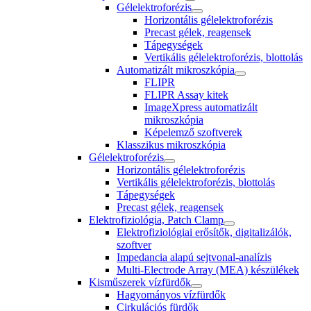
Gélelektroforézis
Horizontális gélelektroforézis
Precast gélek, reagensek
Tápegységek
Vertikális gélelektroforézis, blottolás
Automatizált mikroszkópia
FLIPR
FLIPR Assay kitek
ImageXpress automatizált
mikroszkópia
Képelemző szoftverek
Klasszikus mikroszkópia
Gélelektroforézis
Horizontális gélelektroforézis
Vertikális gélelektroforézis, blottolás
Tápegységek
Precast gélek, reagensek
Elektrofiziológia, Patch Clamp
Elektrofiziológiai erősítők, digitalizálók,
szoftver
Impedancia alapú sejtvonal-analízis
Multi-Electrode Array (MEA) készülékek
Kisműszerek vízfürdők
Hagyományos vízfürdők
Cirkulációs fürdők