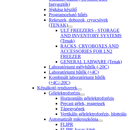
fagyasztók)
Jégkása készítő
Programozható hűtés
Rekeszek, dobozok, cryocsövek
(TENAK)
ULT FREEZERS - STORAGE
AND INVENTORY SYSTEMS
(Tenak)
RACKS, CRYOBOXES AND
ACCESSORIES FOR LN2
FREEZER
GENERAL LABWARE (Tenak)
Laboratóriumi mélyhűtők (-20C)
Laboratóriumi hűtők (+4C)
Kombinált laboratóriumi hűtők
(+4C/-20C)
Képalkotó rendszerek
Gélelektroforézis
Horizontális gélelektroforézis
Precast gélek, reagensek
Tápegységek
Vertikális gélelektroforézis, blottolás
Automatizált mikroszkópia
FLIPR
FLIPR Assay kitek