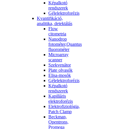
Képalkotó
rendszerek
Gélelektroforézis
Kvantifikáció,
analitika, detektálás
Flow
citometria
Nanodrop
fotométer,Quantus
fluorométer
Microarray
scanner
Szekvenátor
Plate olvasók
Elisa-mosók
Gélelektroforézis
Képalkotó
rendszerek
Kapilláris
elektroforézis
Elektrofiziológia,
Patch Clamp
Beckman,
Opentrons,
Promega