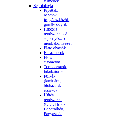
termékek
Sejtbiológia
Pipetták,
robotok,
fogyóeszközök,
gumikesztyűk
Hipoxia
rendszerek - A
sejttenyésztő
munkakörnyezet
Plate olvasók
Elisa-mosók
Flow
citometria
Termosztátok,
inkubátorok
Fülkék
(lamináris,
biohazard,
elszívó)
Hűtési
rendszerek
(ULT, Hűtők,
Laborhűtők,
Fagyasztók,