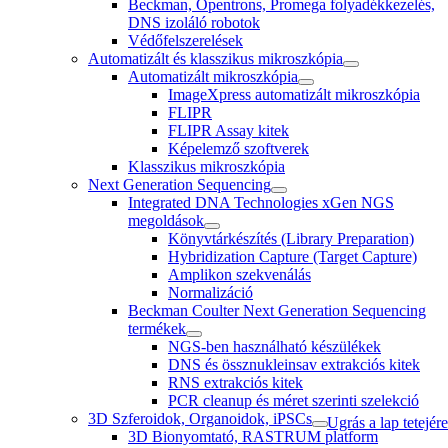
Beckman, Opentrons, Promega folyadékkezelés,
DNS izoláló robotok
Védőfelszerelések
Automatizált és klasszikus mikroszkópia
Automatizált mikroszkópia
ImageXpress automatizált mikroszkópia
FLIPR
FLIPR Assay kitek
Képelemző szoftverek
Klasszikus mikroszkópia
Next Generation Sequencing
Integrated DNA Technologies xGen NGS
megoldások
Könyvtárkészítés (Library Preparation)
Hybridization Capture (Target Capture)
Amplikon szekvenálás
Normalizáció
Beckman Coulter Next Generation Sequencing
termékek
NGS-ben használható készülékek
DNS és össznukleinsav extrakciós kitek
RNS extrakciós kitek
PCR cleanup és méret szerinti szelekció
3D Szferoidok, Organoidok, iPSCs
Ugrás a lap tetejére
3D Bionyomtató, RASTRUM platform