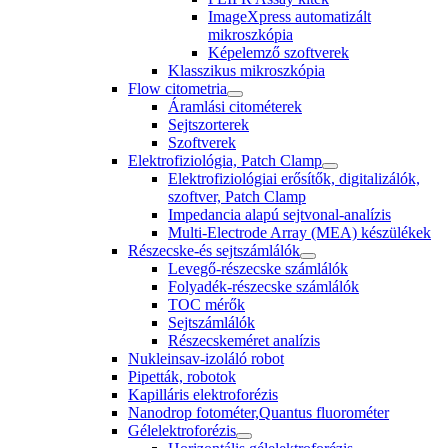
ImageXpress automatizált
mikroszkópia
Képelemző szoftverek
Klasszikus mikroszkópia
Flow citometria
Áramlási citométerek
Sejtszorterek
Szoftverek
Elektrofiziológia, Patch Clamp
Elektrofiziológiai erősítők, digitalizálók,
szoftver, Patch Clamp
Impedancia alapú sejtvonal-analízis
Multi-Electrode Array (MEA) készülékek
Részecske-és sejtszámlálók
Levegő-részecske számlálók
Folyadék-részecske számlálók
TOC mérők
Sejtszámlálók
Részecskeméret analízis
Nukleinsav-izoláló robot
Pipetták, robotok
Kapilláris elektroforézis
Nanodrop fotométer,Quantus fluorométer
Gélelektroforézis