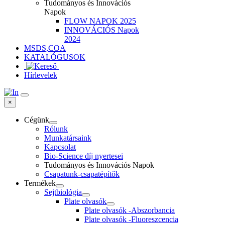
Tudományos és Innovációs
Napok
FLOW NAPOK 2025
INNOVÁCIÓS Napok
2024
MSDS,COA
KATALÓGUSOK
Hírlevelek
×
Cégünk
Rólunk
Munkatársaink
Kapcsolat
Bio-Science díj nyertesei
Tudományos és Innovációs Napok
Csapatunk-csapatépítők
Termékek
Sejtbiológia
Plate olvasók
Plate olvasók -Abszorbancia
Plate olvasók -Fluoreszcencia