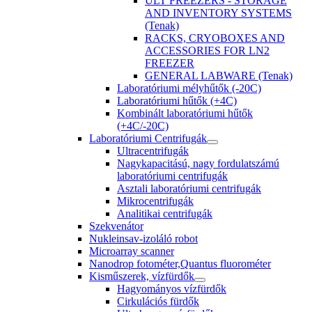
ULT FREEZERS - STORAGE
AND INVENTORY SYSTEMS
(Tenak)
RACKS, CRYOBOXES AND
ACCESSORIES FOR LN2
FREEZER
GENERAL LABWARE (Tenak)
Laboratóriumi mélyhűtők (-20C)
Laboratóriumi hűtők (+4C)
Kombinált laboratóriumi hűtők
(+4C/-20C)
Laboratóriumi Centrifugák
Ultracentrifugák
Nagykapacitású, nagy fordulatszámú
laboratóriumi centrifugák
Asztali laboratóriumi centrifugák
Mikrocentrifugák
Analitikai centrifugák
Szekvenátor
Nukleinsav-izoláló robot
Microarray scanner
Nanodrop fotométer,Quantus fluorométer
Kisműszerek, vízfürdők
Hagyományos vízfürdők
Cirkulációs fürdők