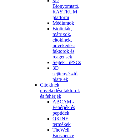
3D
Bionyomtató,
RASTRUM
platform
Médiumok
Biotinták,
mátrixok,
citokinek,
növekedési
faktorok és
reagensek
Sejtek - iPSCs
3D
sejttenyésztő
plate-ek
Citokinek,
növekedési faktorok
és fehérjék
ABCAM -
Fehérjék és
peptidek
QKINE
termékek
TheWell
Bioscience