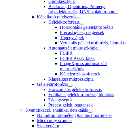
Gumikesztyűk
Beckman, Opentrons, Promega
folyadékkezelés, DNS izoláló robotok
Képalkotó rendszerek
Gélelektroforézis
Horizontális gélelektroforézis
Precast gélek, reagensek
Tápegységek
Vertikális gélelektroforézis, blottolás
Automatizált mikroszkópia
FLIPR
FLIPR Assay kitek
ImageXpress automatizált
mikroszkópia
Képelemző szoftverek
Klasszikus mikroszkópia
Gélelektroforézis
Horizontális gélelektroforézis
Vertikális gélelektroforézis, blottolás
Tápegységek
Precast gélek, reagensek
Kvantifikáció, analitika, detektálás
Nanodrop fotométer,Quantus fluorométer
Microarray scanner
Szekvenátor