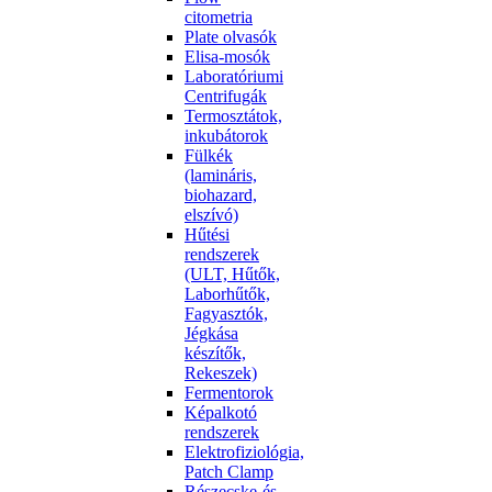
citometria
Plate olvasók
Elisa-mosók
Laboratóriumi
Centrifugák
Termosztátok,
inkubátorok
Fülkék
(lamináris,
biohazard,
elszívó)
Hűtési
rendszerek
(ULT, Hűtők,
Laborhűtők,
Fagyasztók,
Jégkása
készítők,
Rekeszek)
Fermentorok
Képalkotó
rendszerek
Elektrofiziológia,
Patch Clamp
Részecske-és