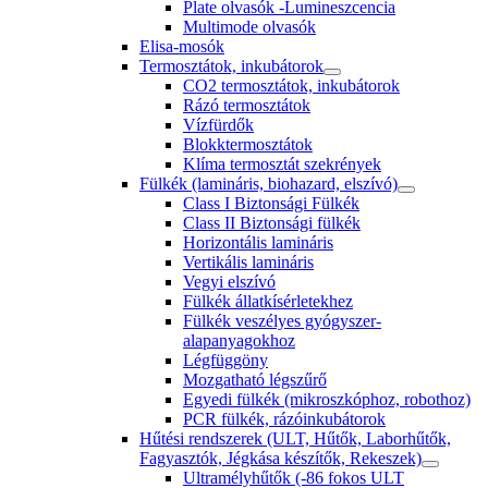
Plate olvasók -Lumineszcencia
Multimode olvasók
Elisa-mosók
Termosztátok, inkubátorok
CO2 termosztátok, inkubátorok
Rázó termosztátok
Vízfürdők
Blokktermosztátok
Klíma termosztát szekrények
Fülkék (lamináris, biohazard, elszívó)
Class I Biztonsági Fülkék
Class II Biztonsági fülkék
Horizontális lamináris
Vertikális lamináris
Vegyi elszívó
Fülkék állatkísérletekhez
Fülkék veszélyes gyógyszer-
alapanyagokhoz
Légfüggöny
Mozgatható légszűrő
Egyedi fülkék (mikroszkóphoz, robothoz)
PCR fülkék, rázóinkubátorok
Hűtési rendszerek (ULT, Hűtők, Laborhűtők,
Fagyasztók, Jégkása készítők, Rekeszek)
Ultramélyhűtők (-86 fokos ULT