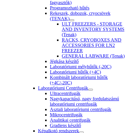
fagyasztók)
Programozható hűtés
Rekeszek, dobozok, cryocsövek
(TENAK)
ULT FREEZERS - STORAGE
AND INVENTORY SYSTEMS
(Tenak)
RACKS, CRYOBOXES AND
ACCESSORIES FOR LN2
FREEZER
GENERAL LABWARE (Tenak)
Jégkása készítő
Laboratóriumi mélyhűtők (-20C)
Laboratóriumi hűtők (+4C)
Kombinált laboratóriumi hűtők
(+4C/-20C)
Laboratóriumi Centrifugák
Ultracentrifugák
Nagykapacitású, nagy fordulatszámú
laboratóriumi centrifugák
Asztali laboratóriumi centrifugák
Mikrocentrifugák
Analitikai centrifugák
Gradiens készítő
Képalkotó rendszerek