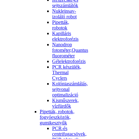
sejtszámlálók
Nukleinsav-
izoláló robot
Pipetták,
robotok
Kapilláris
elektroforézis
Nanodrop
fotométer,Quantus
fluorométer
Gélelektroforézis
PCR készülék,
Thermal
Cyclers
Kolóniaszámlálás,
sejtvonal
optimalizáció
Kisműszerek,
vízfürdők
Pipetták, robotok,
fogyóeszközök,
gumikesztyűk
PCR-és
centrifugacsövek,