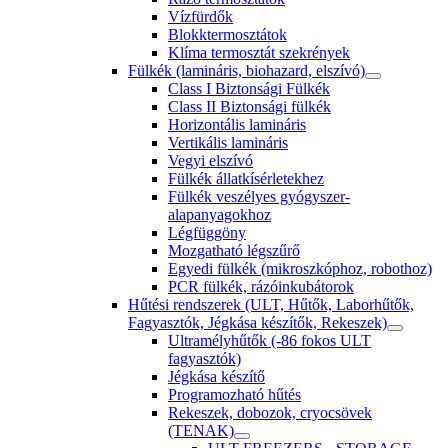
Vízfürdők
Blokktermosztátok
Klíma termosztát szekrények
Fülkék (lamináris, biohazard, elszívó)
Class I Biztonsági Fülkék
Class II Biztonsági fülkék
Horizontális lamináris
Vertikális lamináris
Vegyi elszívó
Fülkék állatkísérletekhez
Fülkék veszélyes gyógyszer-
alapanyagokhoz
Légfüggöny
Mozgatható légszűrő
Egyedi fülkék (mikroszkóphoz, robothoz)
PCR fülkék, rázóinkubátorok
Hűtési rendszerek (ULT, Hűtők, Laborhűtők,
Fagyasztók, Jégkása készítők, Rekeszek)
Ultramélyhűtők (-86 fokos ULT
fagyasztók)
Jégkása készítő
Programozható hűtés
Rekeszek, dobozok, cryocsövek
(TENAK)