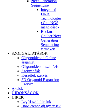
Next Generation
Sequencing
Integrated
DNA
Technologies
xGen NGS
megoldások
Beckman
Coulter Next
Generation
Sequencing
termékek
SZOLGÁLTATÁSOK
Oligonukleotid Online
árajánlat
Oligonukleotid szintézis
Szekvenálás
Készülék szerviz
3D Organoid Expansion
Szerviz
Akciók
ÚJDONSÁGOK
HÍREK
Legfrissebb híreink
Bio-Science díj nyertesek