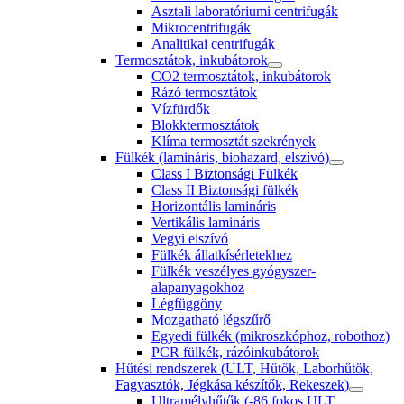
Asztali laboratóriumi centrifugák
Mikrocentrifugák
Analitikai centrifugák
Termosztátok, inkubátorok
CO2 termosztátok, inkubátorok
Rázó termosztátok
Vízfürdők
Blokktermosztátok
Klíma termosztát szekrények
Fülkék (lamináris, biohazard, elszívó)
Class I Biztonsági Fülkék
Class II Biztonsági fülkék
Horizontális lamináris
Vertikális lamináris
Vegyi elszívó
Fülkék állatkísérletekhez
Fülkék veszélyes gyógyszer-
alapanyagokhoz
Légfüggöny
Mozgatható légszűrő
Egyedi fülkék (mikroszkóphoz, robothoz)
PCR fülkék, rázóinkubátorok
Hűtési rendszerek (ULT, Hűtők, Laborhűtők,
Fagyasztók, Jégkása készítők, Rekeszek)
Ultramélyhűtők (-86 fokos ULT