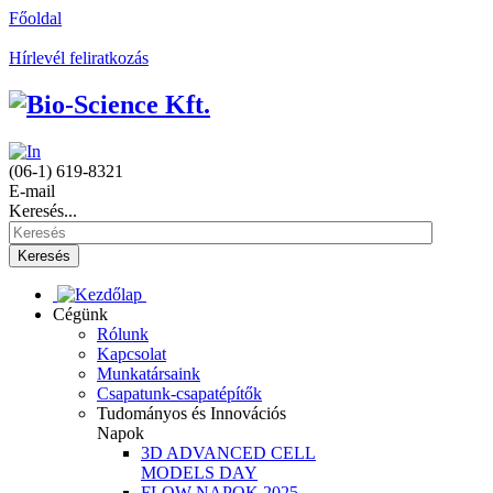
Főoldal
Hírlevél feliratkozás
(06-1) 619-8321
E-mail
Keresés...
Keresés
Cégünk
Rólunk
Kapcsolat
Munkatársaink
Csapatunk-csapatépítők
Tudományos és Innovációs
Napok
3D ADVANCED CELL
MODELS DAY
FLOW NAPOK 2025