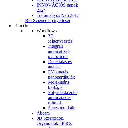
INNOVÁCIÓS napok
2024
Tudományos Nap 2017
Bio-Science díj nyertesei
Termékek
Workflows
3D
sejttenyésztés
Integrált
automatizált
platformok
Detektálás és
analízis
EV kutatás,
nanopartikulák
Molekuláris
biológia
Folyadékkezelő
automaták és
robotok
Sejtes munkák
Abcam
3D Szferoidok,
Organoidok, iPSCs