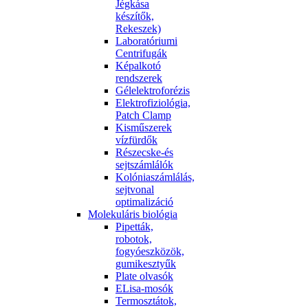
Jégkása
készítők,
Rekeszek)
Laboratóriumi
Centrifugák
Képalkotó
rendszerek
Gélelektroforézis
Elektrofiziológia,
Patch Clamp
Kisműszerek
vízfürdők
Részecske-és
sejtszámlálók
Kolóniaszámlálás,
sejtvonal
optimalizáció
Molekuláris biológia
Pipetták,
robotok,
fogyóeszközök,
gumikesztyűk
Plate olvasók
ELisa-mosók
Termosztátok,