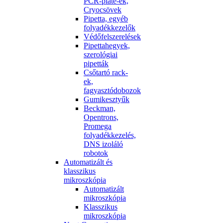
PCR-plate-ek,
Cryocsövek
Pipetta, egyéb
folyadékkezelők
Védőfelszerelések
Pipettahegyek,
szerológiai
pipetták
Csőtartó rack-
ek,
fagyasztódobozok
Gumikesztyűk
Beckman,
Opentrons,
Promega
folyadékkezelés,
DNS izoláló
robotok
Automatizált és
klasszikus
mikroszkópia
Automatizált
mikroszkópia
Klasszikus
mikroszkópia