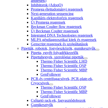
antitestek)
Inhibitorok (AdooQ)
Promega élettudományi reagensek
Next-generation sequencing
Kapilláris elektroforézis reagensek
Új Promega reagensek
Beckman Coulter flow reagensek
Új Beckman Coulter reagensek
Integrated DNA Technologies reagensek
MLPA géndiagnosztikai kitek és reagensek
Genscript reagensek és szolgáltatások
Pipetták, robotok, fogyóeszközök, gumikesztyűk
Pipetta, egyéb folyadékkezelők
Pipettahegyek, szerológiai pipetták
Thermo Fisher Scientific LHD
Thermo Fisher Scientific QSP
Thermo Fisher Scientific MBP
GenFollower
PCR-és centrifugacsövek, PCR-plate-ek,
Cryocsövek
Thermo Fisher Scientific QSP
Thermo Fisher Scientific MBP
GenFollower
Csőtartó rack-ek, fagyasztódobozok
Gumikesztyűk