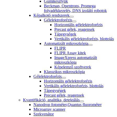
Gumikesztyűk
Beckman, Opentrons, Promega
folyadékkezelés, DNS izoláló robotok
Képalkotó rendszerek
Gélelektroforézis
Horizontális gélelektroforézis
Precast gélek, reagensek
Tápegységek
Vertikális gélelektroforézis, blottolás
Automatizált mikroszkópia
FLIPR
FLIPR Assay kitek
ImageXpress automatizált
mikroszkópia
Képelemző szoftverek
Klasszikus mikroszkópia
Gélelektroforézis
Horizontális gélelektroforézis
Vertikális gélelektroforézis, blottolás
Tápegységek
Precast gélek, reagensek
Kvantifikáció, analitika, detektálás
Nanodrop fotométer,Quantus fluorométer
Microarray scanner
Szekvenátor