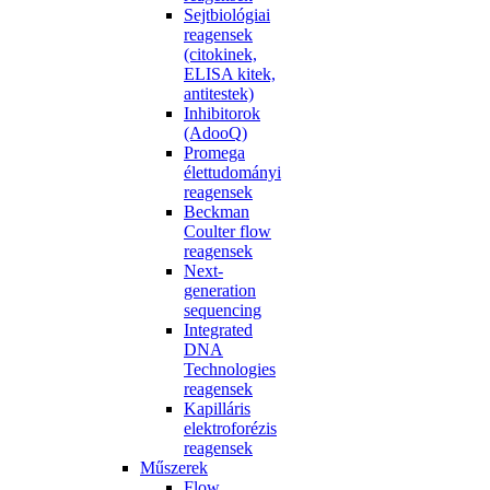
Sejtbiológiai
reagensek
(citokinek,
ELISA kitek,
antitestek)
Inhibitorok
(AdooQ)
Promega
élettudományi
reagensek
Beckman
Coulter flow
reagensek
Next-
generation
sequencing
Integrated
DNA
Technologies
reagensek
Kapilláris
elektroforézis
reagensek
Műszerek
Flow