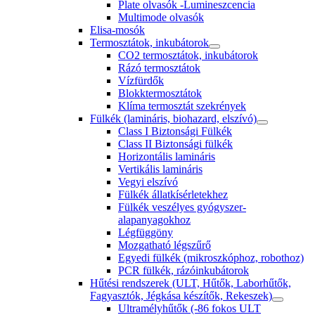
Plate olvasók -Lumineszcencia
Multimode olvasók
Elisa-mosók
Termosztátok, inkubátorok
CO2 termosztátok, inkubátorok
Rázó termosztátok
Vízfürdők
Blokktermosztátok
Klíma termosztát szekrények
Fülkék (lamináris, biohazard, elszívó)
Class I Biztonsági Fülkék
Class II Biztonsági fülkék
Horizontális lamináris
Vertikális lamináris
Vegyi elszívó
Fülkék állatkísérletekhez
Fülkék veszélyes gyógyszer-
alapanyagokhoz
Légfüggöny
Mozgatható légszűrő
Egyedi fülkék (mikroszkóphoz, robothoz)
PCR fülkék, rázóinkubátorok
Hűtési rendszerek (ULT, Hűtők, Laborhűtők,
Fagyasztók, Jégkása készítők, Rekeszek)
Ultramélyhűtők (-86 fokos ULT