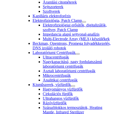
Áramlási citométerek
Sejtszorterek
Szoftverek
Kapilláris elektroforézis
Elektrofiziológia, Patch Clamp
Elektrofiziológiai erősítők, digitalizálók,
szoftver, Patch Clamp
Impedancia alapú sejtvonal-analízis
Multi-Electrode Array (MEA) készülékek
Beckman, Opentrons, Promega folyadékkezelés,
DNS izoláló robotok
Laboratóriumi Centrifugák
Ultracentrifugák
Nagykapacitású, nagy fordulatszámú
laboratóriumi centrifugák
Asztali laboratóriumi centrifugák
Mikrocentrifugák
Analitikai centrifugák
Kisműszerek, vízfürdők
Hagyományos vízfürdők
Cirkulációs fürdők
Ultrahangos vízfürdők
Rázóvízfürdők
Szárazblokkos termosztátok, Heating
Mantle, Infrared Sterilizer