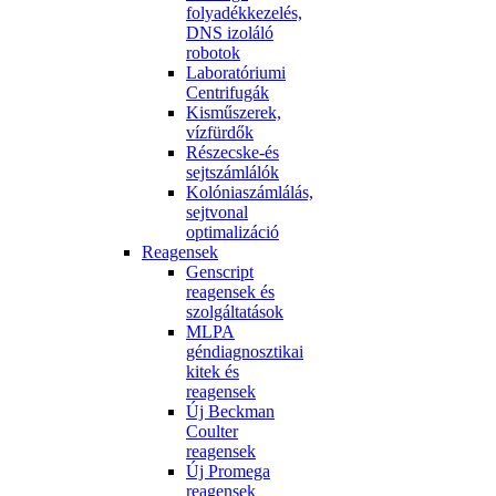
folyadékkezelés,
DNS izoláló
robotok
Laboratóriumi
Centrifugák
Kisműszerek,
vízfürdők
Részecske-és
sejtszámlálók
Kolóniaszámlálás,
sejtvonal
optimalizáció
Reagensek
Genscript
reagensek és
szolgáltatások
MLPA
géndiagnosztikai
kitek és
reagensek
Új Beckman
Coulter
reagensek
Új Promega
reagensek