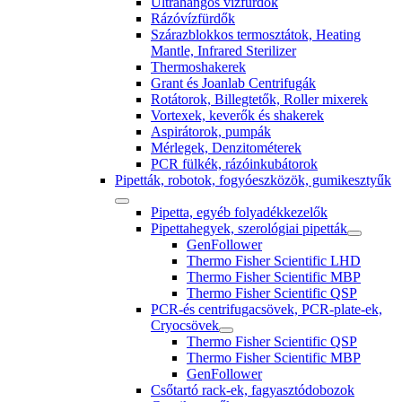
Ultrahangos vízfürdők
Rázóvízfürdők
Szárazblokkos termosztátok, Heating
Mantle, Infrared Sterilizer
Thermoshakerek
Grant és Joanlab Centrifugák
Rotátorok, Billegtetők, Roller mixerek
Vortexek, keverők és shakerek
Aspirátorok, pumpák
Mérlegek, Denzitométerek
PCR fülkék, rázóinkubátorok
Pipetták, robotok, fogyóeszközök, gumikesztyűk
Pipetta, egyéb folyadékkezelők
Pipettahegyek, szerológiai pipetták
GenFollower
Thermo Fisher Scientific LHD
Thermo Fisher Scientific MBP
Thermo Fisher Scientific QSP
PCR-és centrifugacsövek, PCR-plate-ek,
Cryocsövek
Thermo Fisher Scientific QSP
Thermo Fisher Scientific MBP
GenFollower
Csőtartó rack-ek, fagyasztódobozok