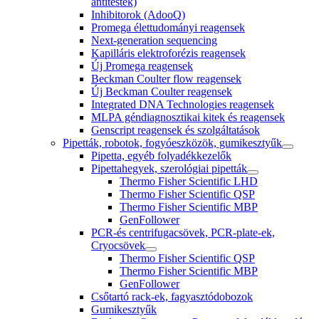
antitestek)
Inhibitorok (AdooQ)
Promega élettudományi reagensek
Next-generation sequencing
Kapilláris elektroforézis reagensek
Új Promega reagensek
Beckman Coulter flow reagensek
Új Beckman Coulter reagensek
Integrated DNA Technologies reagensek
MLPA géndiagnosztikai kitek és reagensek
Genscript reagensek és szolgáltatások
Pipetták, robotok, fogyóeszközök, gumikesztyűk
Pipetta, egyéb folyadékkezelők
Pipettahegyek, szerológiai pipetták
Thermo Fisher Scientific LHD
Thermo Fisher Scientific QSP
Thermo Fisher Scientific MBP
GenFollower
PCR-és centrifugacsövek, PCR-plate-ek,
Cryocsövek
Thermo Fisher Scientific QSP
Thermo Fisher Scientific MBP
GenFollower
Csőtartó rack-ek, fagyasztódobozok
Gumikesztyűk