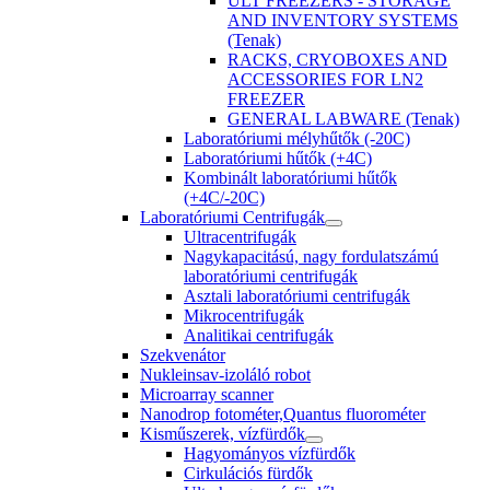
ULT FREEZERS - STORAGE
AND INVENTORY SYSTEMS
(Tenak)
RACKS, CRYOBOXES AND
ACCESSORIES FOR LN2
FREEZER
GENERAL LABWARE (Tenak)
Laboratóriumi mélyhűtők (-20C)
Laboratóriumi hűtők (+4C)
Kombinált laboratóriumi hűtők
(+4C/-20C)
Laboratóriumi Centrifugák
Ultracentrifugák
Nagykapacitású, nagy fordulatszámú
laboratóriumi centrifugák
Asztali laboratóriumi centrifugák
Mikrocentrifugák
Analitikai centrifugák
Szekvenátor
Nukleinsav-izoláló robot
Microarray scanner
Nanodrop fotométer,Quantus fluorométer
Kisműszerek, vízfürdők
Hagyományos vízfürdők
Cirkulációs fürdők