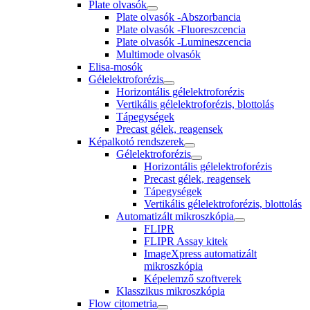
Plate olvasók
Plate olvasók -Abszorbancia
Plate olvasók -Fluoreszcencia
Plate olvasók -Lumineszcencia
Multimode olvasók
Elisa-mosók
Gélelektroforézis
Horizontális gélelektroforézis
Vertikális gélelektroforézis, blottolás
Tápegységek
Precast gélek, reagensek
Képalkotó rendszerek
Gélelektroforézis
Horizontális gélelektroforézis
Precast gélek, reagensek
Tápegységek
Vertikális gélelektroforézis, blottolás
Automatizált mikroszkópia
FLIPR
FLIPR Assay kitek
ImageXpress automatizált
mikroszkópia
Képelemző szoftverek
Klasszikus mikroszkópia
Flow citometria