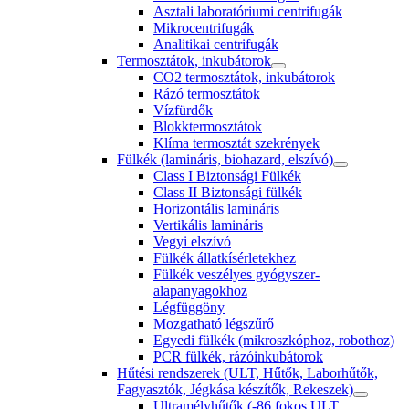
Asztali laboratóriumi centrifugák
Mikrocentrifugák
Analitikai centrifugák
Termosztátok, inkubátorok
CO2 termosztátok, inkubátorok
Rázó termosztátok
Vízfürdők
Blokktermosztátok
Klíma termosztát szekrények
Fülkék (lamináris, biohazard, elszívó)
Class I Biztonsági Fülkék
Class II Biztonsági fülkék
Horizontális lamináris
Vertikális lamináris
Vegyi elszívó
Fülkék állatkísérletekhez
Fülkék veszélyes gyógyszer-
alapanyagokhoz
Légfüggöny
Mozgatható légszűrő
Egyedi fülkék (mikroszkóphoz, robothoz)
PCR fülkék, rázóinkubátorok
Hűtési rendszerek (ULT, Hűtők, Laborhűtők,
Fagyasztók, Jégkása készítők, Rekeszek)
Ultramélyhűtők (-86 fokos ULT