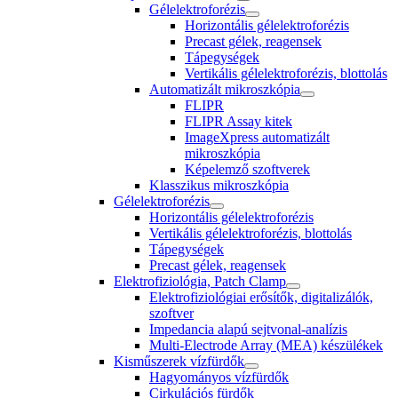
Gélelektroforézis
Horizontális gélelektroforézis
Precast gélek, reagensek
Tápegységek
Vertikális gélelektroforézis, blottolás
Automatizált mikroszkópia
FLIPR
FLIPR Assay kitek
ImageXpress automatizált
mikroszkópia
Képelemző szoftverek
Klasszikus mikroszkópia
Gélelektroforézis
Horizontális gélelektroforézis
Vertikális gélelektroforézis, blottolás
Tápegységek
Precast gélek, reagensek
Elektrofiziológia, Patch Clamp
Elektrofiziológiai erősítők, digitalizálók,
szoftver
Impedancia alapú sejtvonal-analízis
Multi-Electrode Array (MEA) készülékek
Kisműszerek vízfürdők
Hagyományos vízfürdők
Cirkulációs fürdők