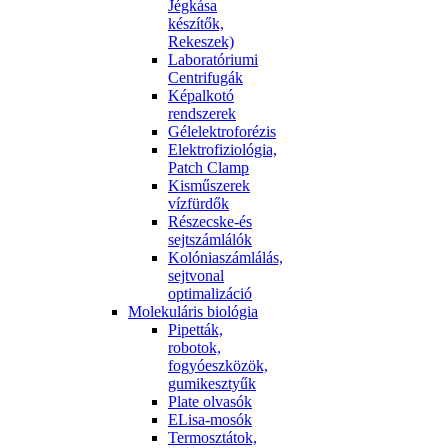
Jégkása
készítők,
Rekeszek)
Laboratóriumi
Centrifugák
Képalkotó
rendszerek
Gélelektroforézis
Elektrofiziológia,
Patch Clamp
Kisműszerek
vízfürdők
Részecske-és
sejtszámlálók
Kolóniaszámlálás,
sejtvonal
optimalizáció
Molekuláris biológia
Pipetták,
robotok,
fogyóeszközök,
gumikesztyűk
Plate olvasók
ELisa-mosók
Termosztátok,