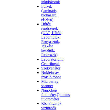
inkubátorok
Fülkék
(lamináris,
biohazard,
elszívó)
Hűtési
rendszerek
(ULT, Hűtők,
Laborhűtők,
Fagyasztók,
Jégkása
készítők,
Rekeszek)
Laboratóriumi
Centrifugák
Szekvenátor
Nukleinsav-
izoláló robot
Microarray
scanner
Nanodrop
fotométer,Quantus
fluorométer
Kisműszerek,
vízfürdők