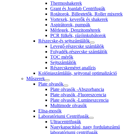
Thermoshakerek
Grant és Joanlab Centrifugák
Rotátorok, Billegtetők, Roller mixerek
Vortexek, keverők és shakerek
Aspirátorok, pumpák
Mérlegek, Denzitométerek
PCR fülkék, rázóinkubátorok
Részecske-és sejtszámlálók
Levegő-részecske számlálók
Folyadék-részecske számlálók
TOC mérők
Sejtszámlálók
Részecskeméret analízis
Kolóniaszámlálás, sejtvonal optimalizáció
Műszerek
Plate olvasók
Plate olvasók -Abszorbancia
Plate olvasók -Fluoreszcencia
Plate olvasók -Lumineszcencia
Multimode olvasók
Elisa-mosók
Laboratóriumi Centrifugák
Ultracentrifugák
Nagykapacitású, nagy fordulatszámú
laboratóriumi centrifugák