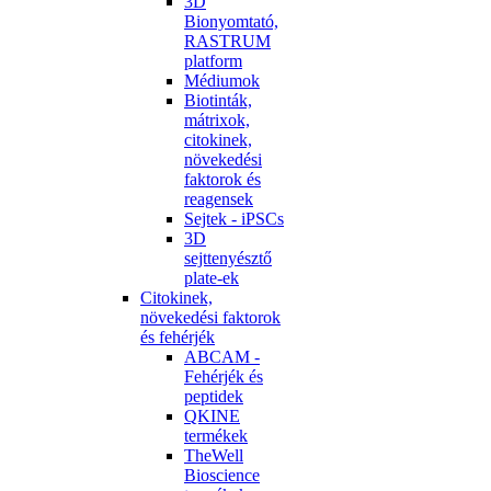
3D
Bionyomtató,
RASTRUM
platform
Médiumok
Biotinták,
mátrixok,
citokinek,
növekedési
faktorok és
reagensek
Sejtek - iPSCs
3D
sejttenyésztő
plate-ek
Citokinek,
növekedési faktorok
és fehérjék
ABCAM -
Fehérjék és
peptidek
QKINE
termékek
TheWell
Bioscience