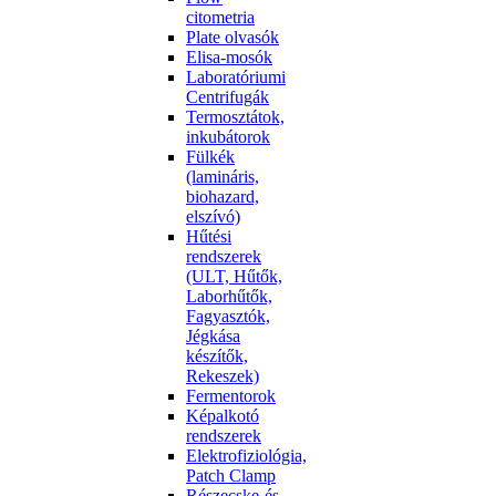
citometria
Plate olvasók
Elisa-mosók
Laboratóriumi
Centrifugák
Termosztátok,
inkubátorok
Fülkék
(lamináris,
biohazard,
elszívó)
Hűtési
rendszerek
(ULT, Hűtők,
Laborhűtők,
Fagyasztók,
Jégkása
készítők,
Rekeszek)
Fermentorok
Képalkotó
rendszerek
Elektrofiziológia,
Patch Clamp
Részecske-és