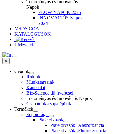
Tudományos és Innovációs
Napok
FLOW NAPOK 2025
INNOVÁCIÓS Napok
2024
MSDS,COA
KATALÓGUSOK
Hírlevelek
×
Cégünk
Rólunk
Munkatársaink
Kapcsolat
Bio-Science díj nyertesei
Tudományos és Innovációs Napok
Csapatunk-csapatépítők
Termékek
Sejtbiológia
Plate olvasók
Plate olvasók -Abszorbancia
Plate olvasók -Fluoreszcencia