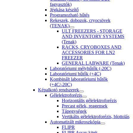
fagyasztók)
Jégkása készítő
Programozható hűtés
Rekeszek, dobozok, cryocsövek
(TENAK)
ULT FREEZERS - STORAGE
AND INVENTORY SYSTEMS
(Tenak)
RACKS, CRYOBOXES AND
ACCESSORIES FOR LN2
FREEZER
GENERAL LABWARE (Tenak)
Laboratóriumi mélyhűtők (-20C)
Laboratóriumi hűtők (+4C)
Kombinált laboratóriumi hűtők
(+4C/-20C)
Képalkotó rendszerek
Gélelektroforézis
Horizontális gélelektroforézis
Precast gélek, reagensek
Tápegységek
Vertikális gélelektroforézis, blottolás
Automatizált mikroszkópia
FLIPR
FLIPR Assay kitek