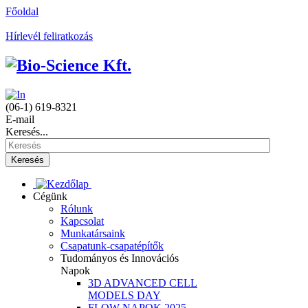
Főoldal
Hírlevél feliratkozás
(06-1) 619-8321
E-mail
Keresés...
Keresés
Cégünk
Rólunk
Kapcsolat
Munkatársaink
Csapatunk-csapatépítők
Tudományos és Innovációs
Napok
3D ADVANCED CELL
MODELS DAY
FLOW NAPOK 2025