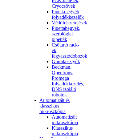
PCR-plate-ek,
Cryocsövek
Pipetta, egyéb
folyadékkezelők
Védőfelszerelések
Pipettahegyek,
szerológiai
pipetták
Csőtartó rack-
ek,
fagyasztódobozok
Gumikesztyűk
Beckman,
Opentrons,
Promega
folyadékkezelés,
DNS izoláló
robotok
Automatizált és
klasszikus
mikroszkópia
Automatizált
mikroszkópia
Klasszikus
mikroszkópia