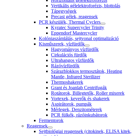
Horizontális gélelektroforézis
Vertikális gélelektroforézis, blottolás
Tápegységek
Precast gélek, reagensek
PCR készülék, Thermal Cyclers
Kyratec Supercycler Trinity
Eppendorf Mastercycler
Kolóniaszámlálás, sejtvonal optimalizáció
Kisműszerek, vízfürdők
Hagyományos vízfürdők
Cirkulációs fürdők
Ultrahangos vízfürdők
Rázóvízfürdők
Szárazblokkos termosztátok, Heating
Mantle, Infrared Sterilizer
Thermoshakerek
Grant és Joanlab Centrifugák
Rotátorok, Billegtetők, Roller mixerek
Vortexek, keverők és shakerek
Aspirátorok, pumpák
Mérlegek, Denzitométerek
PCR fülkék, rázóinkubátorok
Fermentorok
Reagensek
Sejtbiológiai reagensek (citokinek, ELISA kitek,