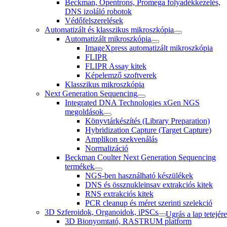
Beckman, Opentrons, Promega folyadékkezelés,
DNS izoláló robotok
Védőfelszerelések
Automatizált és klasszikus mikroszkópia
Automatizált mikroszkópia
ImageXpress automatizált mikroszkópia
FLIPR
FLIPR Assay kitek
Képelemző szoftverek
Klasszikus mikroszkópia
Next Generation Sequencing
Integrated DNA Technologies xGen NGS
megoldások
Könyvtárkészítés (Library Preparation)
Hybridization Capture (Target Capture)
Amplikon szekvenálás
Normalizáció
Beckman Coulter Next Generation Sequencing
termékek
NGS-ben használható készülékek
DNS és össznukleinsav extrakciós kitek
RNS extrakciós kitek
PCR cleanup és méret szerinti szelekció
3D Szferoidok, Organoidok, iPSCs
Ugrás a lap tetejére
3D Bionyomtató, RASTRUM platform