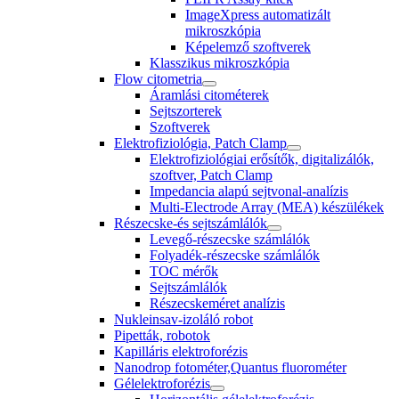
ImageXpress automatizált
mikroszkópia
Képelemző szoftverek
Klasszikus mikroszkópia
Flow citometria
Áramlási citométerek
Sejtszorterek
Szoftverek
Elektrofiziológia, Patch Clamp
Elektrofiziológiai erősítők, digitalizálók,
szoftver, Patch Clamp
Impedancia alapú sejtvonal-analízis
Multi-Electrode Array (MEA) készülékek
Részecske-és sejtszámlálók
Levegő-részecske számlálók
Folyadék-részecske számlálók
TOC mérők
Sejtszámlálók
Részecskeméret analízis
Nukleinsav-izoláló robot
Pipetták, robotok
Kapilláris elektroforézis
Nanodrop fotométer,Quantus fluorométer
Gélelektroforézis