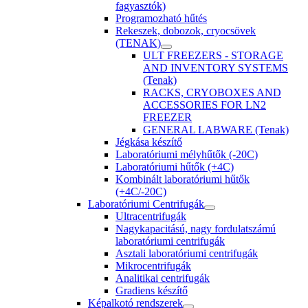
fagyasztók)
Programozható hűtés
Rekeszek, dobozok, cryocsövek
(TENAK)
ULT FREEZERS - STORAGE
AND INVENTORY SYSTEMS
(Tenak)
RACKS, CRYOBOXES AND
ACCESSORIES FOR LN2
FREEZER
GENERAL LABWARE (Tenak)
Jégkása készítő
Laboratóriumi mélyhűtők (-20C)
Laboratóriumi hűtők (+4C)
Kombinált laboratóriumi hűtők
(+4C/-20C)
Laboratóriumi Centrifugák
Ultracentrifugák
Nagykapacitású, nagy fordulatszámú
laboratóriumi centrifugák
Asztali laboratóriumi centrifugák
Mikrocentrifugák
Analitikai centrifugák
Gradiens készítő
Képalkotó rendszerek