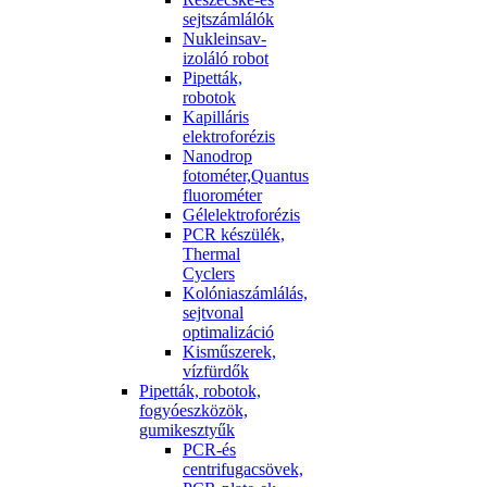
sejtszámlálók
Nukleinsav-
izoláló robot
Pipetták,
robotok
Kapilláris
elektroforézis
Nanodrop
fotométer,Quantus
fluorométer
Gélelektroforézis
PCR készülék,
Thermal
Cyclers
Kolóniaszámlálás,
sejtvonal
optimalizáció
Kisműszerek,
vízfürdők
Pipetták, robotok,
fogyóeszközök,
gumikesztyűk
PCR-és
centrifugacsövek,