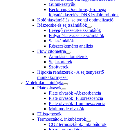
Gumikesztyűk
Beckman, Opentrons, Promega
folyadékkezelés, DNS izoláló robotok
Kolóniaszámlálás, sejtvonal optimalizáció
Részecske-és sejtszámlálók
Levegő-részecske számlálók
Folyadék-részecske számlálók
Sejtszámlálók
Részecskeméret analízis
Flow citometria
Áramlási citométerek
Sejtszorterek
Szoftverek
Hipoxia rendszerek - A sejttenyésztő
munkakörnyezet
Molekuláris biológia
Plate olvasók
Plate olvasók -Abszorbancia
Plate olvasók -Fluoreszcencia
Plate olvasók -Lumineszcencia
Multimode olvasók
ELisa-mosók
Termosztátok, inkubátorok
CO2 termosztátok, inkubátorok
Rázó termosztátok