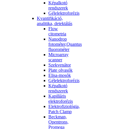
Képalkotó
rendszerek
Gélelektroforézis
Kvantifikáció,
analitika, detektálás
Flow
citometria
Nanodrop
fotométer,Quantus
fluorométer
Microarray
scanner
Szekvenátor
Plate olvasók
Elisa-mosók
Gélelektroforézis
Képalkotó
rendszerek
Kapilláris
elektroforézis
Elektrofiziológia,
Patch Clamp
Beckman,
Opentrons,
Promega