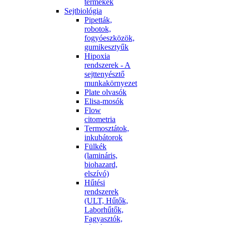
termékek
Sejtbiológia
Pipetták,
robotok,
fogyóeszközök,
gumikesztyűk
Hipoxia
rendszerek - A
sejttenyésztő
munkakörnyezet
Plate olvasók
Elisa-mosók
Flow
citometria
Termosztátok,
inkubátorok
Fülkék
(lamináris,
biohazard,
elszívó)
Hűtési
rendszerek
(ULT, Hűtők,
Laborhűtők,
Fagyasztók,