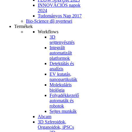
INNOVÁCIÓS napok
2024
Tudományos Nap 2017
Bio-Science díj nyertesei
Termékek
Workflows
3D
sejttenyésztés
Integrált
automatizált
platformok
Detektálás és
analízis
EV kutatás,
nanopartikulák
Molekuláris
biológia
Folyadékkezelő
automaták és
robotok
Sejtes munkák
Abcam
3D Szferoidok,
Organoidok, iPSCs