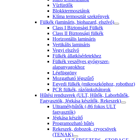
Vízfürdők
Blokktermosztátok
Klíma termosztát szekrények
Fülkék (lamináris, biohazard, elszívó)
Class I Biztonsági Fülkék
Class II Biztonsági fülkék
Horizontális lamináris
Vertikális lamináris
Vegyi elszívó
Fülkék állatkísérletekhez
Fülkék veszélyes gyógyszer-
alapanyagokhoz
Légfüggöny
Mozgatható légszűrő
Egyedi fülkék (mikroszkóphoz, robothoz)
PCR fülkék, rázóinkubátorok
Hűtési rendszerek (ULT, Hűtők, Laborhűtők,
Fagyasztók, Jégkása készítők, Rekeszek)
Ultramélyhűtők (-86 fokos ULT
fagyasztók)
Jégkása készítő
Programozható hűtés
Rekeszek, dobozok, cryocsövek
(TENAK)