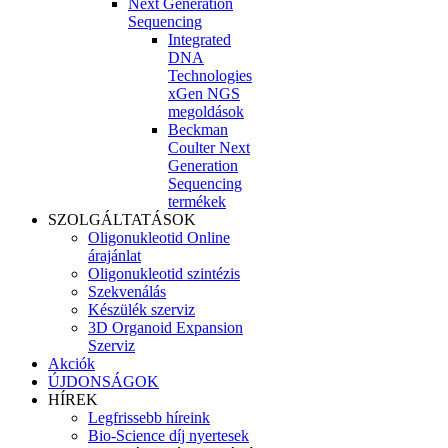
Next Generation
Sequencing
Integrated
DNA
Technologies
xGen NGS
megoldások
Beckman
Coulter Next
Generation
Sequencing
termékek
SZOLGÁLTATÁSOK
Oligonukleotid Online
árajánlat
Oligonukleotid szintézis
Szekvenálás
Készülék szerviz
3D Organoid Expansion
Szerviz
Akciók
ÚJDONSÁGOK
HÍREK
Legfrissebb híreink
Bio-Science díj nyertesek