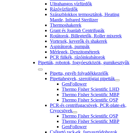
Ultrahangos vízfürdők
Rázóvízfürdők
Szárazblokkos termosztátok, Heating
Mantle, Infrared Sterilizer
Thermoshakerek
Grant és Joanlab Centrifugák
Rotátorok, Billegtetők, Roller mixerek
Vortexek, keverők és shakerek
Aspirátorok, pumpák
Mérlegek, Denzitométerek
PCR fülkék, rázóinkubátorok
Pipetták, robotok, fogyóeszközök, gumikesztyűk
Pipetta, egyéb folyadékkezelők
Pipettahegyek, szerológiai pipetták
GenFollower
Thermo Fisher Scientific LHD
Thermo Fisher Scientific MBP
Thermo Fisher Scientific QSP
PCR-és centrifugacsövek, PCR-plate-ek,
Cryocsövek
Thermo Fisher Scientific QSP
Thermo Fisher Scientific MBP
GenFollower
Csőtartó rack-ek, fagyasztódobozok