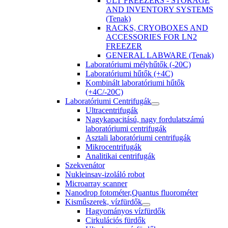
ULT FREEZERS - STORAGE
AND INVENTORY SYSTEMS
(Tenak)
RACKS, CRYOBOXES AND
ACCESSORIES FOR LN2
FREEZER
GENERAL LABWARE (Tenak)
Laboratóriumi mélyhűtők (-20C)
Laboratóriumi hűtők (+4C)
Kombinált laboratóriumi hűtők
(+4C/-20C)
Laboratóriumi Centrifugák
Ultracentrifugák
Nagykapacitású, nagy fordulatszámú
laboratóriumi centrifugák
Asztali laboratóriumi centrifugák
Mikrocentrifugák
Analitikai centrifugák
Szekvenátor
Nukleinsav-izoláló robot
Microarray scanner
Nanodrop fotométer,Quantus fluorométer
Kisműszerek, vízfürdők
Hagyományos vízfürdők
Cirkulációs fürdők