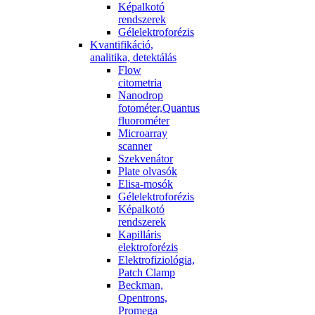
Képalkotó
rendszerek
Gélelektroforézis
Kvantifikáció,
analitika, detektálás
Flow
citometria
Nanodrop
fotométer,Quantus
fluorométer
Microarray
scanner
Szekvenátor
Plate olvasók
Elisa-mosók
Gélelektroforézis
Képalkotó
rendszerek
Kapilláris
elektroforézis
Elektrofiziológia,
Patch Clamp
Beckman,
Opentrons,
Promega