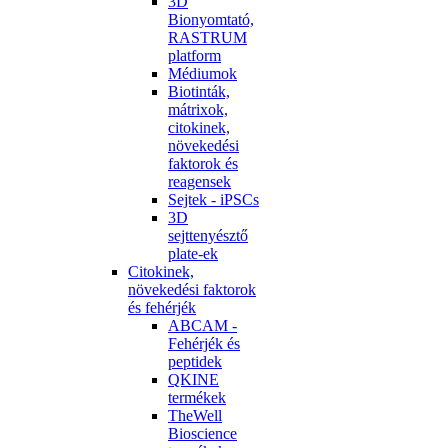
3D
Bionyomtató,
RASTRUM
platform
Médiumok
Biotinták,
mátrixok,
citokinek,
növekedési
faktorok és
reagensek
Sejtek - iPSCs
3D
sejttenyésztő
plate-ek
Citokinek,
növekedési faktorok
és fehérjék
ABCAM -
Fehérjék és
peptidek
QKINE
termékek
TheWell
Bioscience