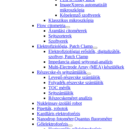
ImageXpress automatizált
mikroszkópia
Képelemző szoftverek
Klasszikus mikroszkópia
Flow citometria
Áramlási citométerek
Sejtszorterek
Szoftverek
Elektrofiziológia, Patch Clamp
Elektrofiziológiai erősítők, digitalizálók,
szoftver, Patch Clamp
Impedancia alapú sejtvonal-analízis
Multi-Electrode Array (MEA) készülékek
Részecske-és sejtszámlálók
Levegő-részecske számlálók
Folyadék-részecske számlálók
TOC mérők
Sejtszámlálók
Részecskeméret analízis
Nukleinsav-izoláló robot
Pipetták, robotok
Kapilláris elektroforézis
Nanodrop fotométer,Quantus fluorométer
Gélelektroforézis