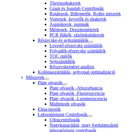
Thermoshakerek
Grant és Joanlab Centrifugák
Rotátorok, Billegtetők, Roller mixerek
Vortexek, keverők és shakerek
Aspirátorok, pumpák
Mérlegek, Denzitométerek
PCR fülkék, rázóinkubátorok
Részecske-és sejtszámlálók
Levegő-részecske számlálók
Folyadék-részecske számlálók
TOC mérők
Sejtszámlálók
Részecskeméret analízis
Kolóniaszámlálás, sejtvonal optimalizáció
Műszerek
Plate olvasók
Plate olvasók -Abszorbancia
Plate olvasók -Fluoreszcencia
Plate olvasók -Lumineszcencia
Multimode olvasók
Elisa-mosók
Laboratóriumi Centrifugák
Ultracentrifugák
Nagykapacitású, nagy fordulatszámú
laboratóriumi centrifugák