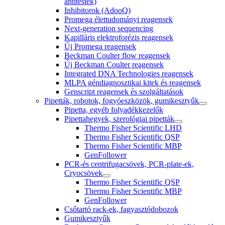
antitestek)
Inhibitorok (AdooQ)
Promega élettudományi reagensek
Next-generation sequencing
Kapilláris elektroforézis reagensek
Új Promega reagensek
Beckman Coulter flow reagensek
Új Beckman Coulter reagensek
Integrated DNA Technologies reagensek
MLPA géndiagnosztikai kitek és reagensek
Genscript reagensek és szolgáltatások
Pipetták, robotok, fogyóeszközök, gumikesztyűk
Pipetta, egyéb folyadékkezelők
Pipettahegyek, szerológiai pipetták
Thermo Fisher Scientific LHD
Thermo Fisher Scientific QSP
Thermo Fisher Scientific MBP
GenFollower
PCR-és centrifugacsövek, PCR-plate-ek,
Cryocsövek
Thermo Fisher Scientific QSP
Thermo Fisher Scientific MBP
GenFollower
Csőtartó rack-ek, fagyasztódobozok
Gumikesztyűk