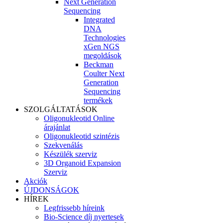
Next Generation
Sequencing
Integrated
DNA
Technologies
xGen NGS
megoldások
Beckman
Coulter Next
Generation
Sequencing
termékek
SZOLGÁLTATÁSOK
Oligonukleotid Online
árajánlat
Oligonukleotid szintézis
Szekvenálás
Készülék szerviz
3D Organoid Expansion
Szerviz
Akciók
ÚJDONSÁGOK
HÍREK
Legfrissebb híreink
Bio-Science díj nyertesek