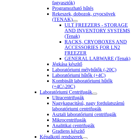
fagyasztók)
Programozható hűtés
Rekeszek, dobozok, cryocsövek
(TENAK)
ULT FREEZERS - STORAGE
AND INVENTORY SYSTEMS
(Tenak)
RACKS, CRYOBOXES AND
ACCESSORIES FOR LN2
FREEZER
GENERAL LABWARE (Tenak)
Jégkása készítő
Laboratóriumi mélyhűtők (-20C)
Laboratóriumi hűtők (+4C)
Kombinált laboratóriumi hűtők
(+4C/-20C)
Laboratóriumi Centrifugák
Ultracentrifugák
Nagykapacitású, nagy fordulatszámú
laboratóriumi centrifugák
Asztali laboratóriumi centrifugák
Mikrocentrifugák
Analitikai centrifugák
Gradiens készítő
Képalkotó rendszerek