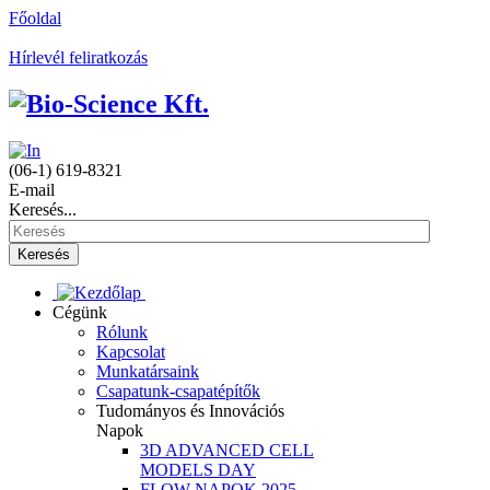
Főoldal
Hírlevél feliratkozás
(06-1) 619-8321
E-mail
Keresés...
Keresés
Cégünk
Rólunk
Kapcsolat
Munkatársaink
Csapatunk-csapatépítők
Tudományos és Innovációs
Napok
3D ADVANCED CELL
MODELS DAY
FLOW NAPOK 2025