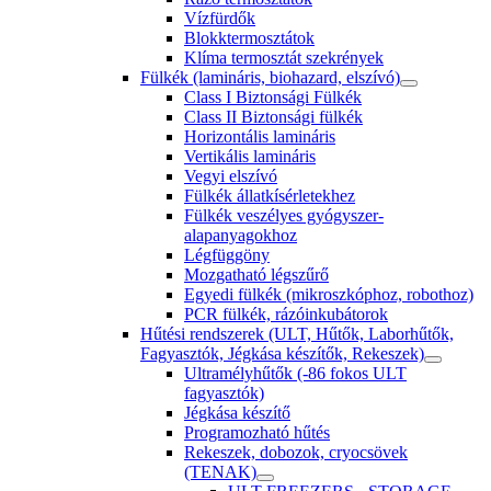
Vízfürdők
Blokktermosztátok
Klíma termosztát szekrények
Fülkék (lamináris, biohazard, elszívó)
Class I Biztonsági Fülkék
Class II Biztonsági fülkék
Horizontális lamináris
Vertikális lamináris
Vegyi elszívó
Fülkék állatkísérletekhez
Fülkék veszélyes gyógyszer-
alapanyagokhoz
Légfüggöny
Mozgatható légszűrő
Egyedi fülkék (mikroszkóphoz, robothoz)
PCR fülkék, rázóinkubátorok
Hűtési rendszerek (ULT, Hűtők, Laborhűtők,
Fagyasztók, Jégkása készítők, Rekeszek)
Ultramélyhűtők (-86 fokos ULT
fagyasztók)
Jégkása készítő
Programozható hűtés
Rekeszek, dobozok, cryocsövek
(TENAK)