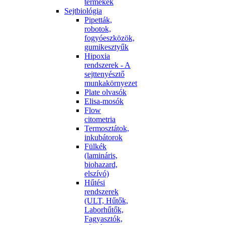
termékek
Sejtbiológia
Pipetták,
robotok,
fogyóeszközök,
gumikesztyűk
Hipoxia
rendszerek - A
sejttenyésztő
munkakörnyezet
Plate olvasók
Elisa-mosók
Flow
citometria
Termosztátok,
inkubátorok
Fülkék
(lamináris,
biohazard,
elszívó)
Hűtési
rendszerek
(ULT, Hűtők,
Laborhűtők,
Fagyasztók,