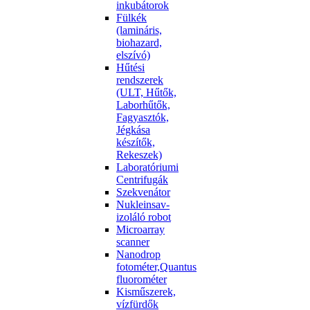
inkubátorok
Fülkék
(lamináris,
biohazard,
elszívó)
Hűtési
rendszerek
(ULT, Hűtők,
Laborhűtők,
Fagyasztók,
Jégkása
készítők,
Rekeszek)
Laboratóriumi
Centrifugák
Szekvenátor
Nukleinsav-
izoláló robot
Microarray
scanner
Nanodrop
fotométer,Quantus
fluorométer
Kisműszerek,
vízfürdők