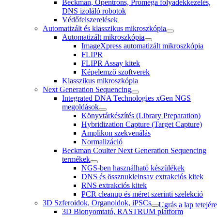
Beckman, Opentrons, Promega folyadékkezelés,
DNS izoláló robotok
Védőfelszerelések
Automatizált és klasszikus mikroszkópia
Automatizált mikroszkópia
ImageXpress automatizált mikroszkópia
FLIPR
FLIPR Assay kitek
Képelemző szoftverek
Klasszikus mikroszkópia
Next Generation Sequencing
Integrated DNA Technologies xGen NGS
megoldások
Könyvtárkészítés (Library Preparation)
Hybridization Capture (Target Capture)
Amplikon szekvenálás
Normalizáció
Beckman Coulter Next Generation Sequencing
termékek
NGS-ben használható készülékek
DNS és össznukleinsav extrakciós kitek
RNS extrakciós kitek
PCR cleanup és méret szerinti szelekció
3D Szferoidok, Organoidok, iPSCs
Ugrás a lap tetejére
3D Bionyomtató, RASTRUM platform