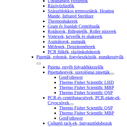
Ultrahangos vízfürdők
Rázóvízfürdők
Szárazblokkos termosztátok, Heating
Mantle, Infrared Sterilizer
Thermoshakerek
Grant és Joanlab Centrifugák
Rotátorok, Billegtetők, Roller mixerek
Vortexek, keverők és shakerek
Aspirátorok, pumpák
Mérlegek, Denzitométerek
PCR fülkék, rázóinkubátorok
Pipetták, robotok, fogyóeszközök, gumikesztyűk
Pipetta, egyéb folyadékkezelők
Pipettahegyek, szerológiai pipetták
GenFollower
Thermo Fisher Scientific LHD
Thermo Fisher Scientific MBP
Thermo Fisher Scientific QSP
PCR-és centrifugacsövek, PCR-plate-ek,
Cryocsövek
Thermo Fisher Scientific QSP
Thermo Fisher Scientific MBP
GenFollower
Csőtartó rack-ek, fagyasztódobozok