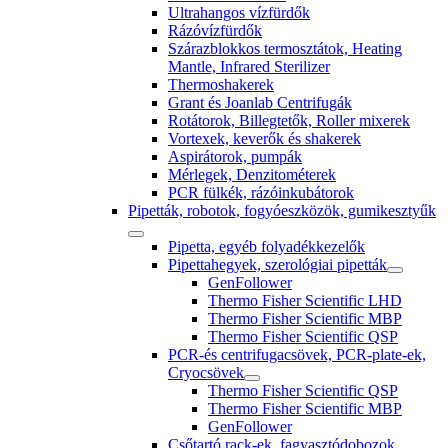
Ultrahangos vízfürdők
Rázóvízfürdők
Szárazblokkos termosztátok, Heating
Mantle, Infrared Sterilizer
Thermoshakerek
Grant és Joanlab Centrifugák
Rotátorok, Billegtetők, Roller mixerek
Vortexek, keverők és shakerek
Aspirátorok, pumpák
Mérlegek, Denzitométerek
PCR fülkék, rázóinkubátorok
Pipetták, robotok, fogyóeszközök, gumikesztyűk
Pipetta, egyéb folyadékkezelők
Pipettahegyek, szerológiai pipetták
GenFollower
Thermo Fisher Scientific LHD
Thermo Fisher Scientific MBP
Thermo Fisher Scientific QSP
PCR-és centrifugacsövek, PCR-plate-ek,
Cryocsövek
Thermo Fisher Scientific QSP
Thermo Fisher Scientific MBP
GenFollower
Csőtartó rack-ek, fagyasztódobozok