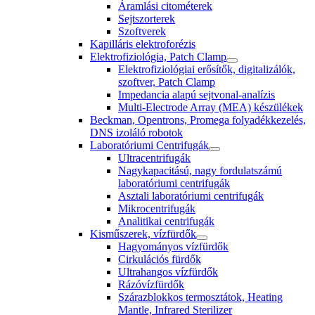
Áramlási citométerek
Sejtszorterek
Szoftverek
Kapilláris elektroforézis
Elektrofiziológia, Patch Clamp
Elektrofiziológiai erősítők, digitalizálók,
szoftver, Patch Clamp
Impedancia alapú sejtvonal-analízis
Multi-Electrode Array (MEA) készülékek
Beckman, Opentrons, Promega folyadékkezelés,
DNS izoláló robotok
Laboratóriumi Centrifugák
Ultracentrifugák
Nagykapacitású, nagy fordulatszámú
laboratóriumi centrifugák
Asztali laboratóriumi centrifugák
Mikrocentrifugák
Analitikai centrifugák
Kisműszerek, vízfürdők
Hagyományos vízfürdők
Cirkulációs fürdők
Ultrahangos vízfürdők
Rázóvízfürdők
Szárazblokkos termosztátok, Heating
Mantle, Infrared Sterilizer