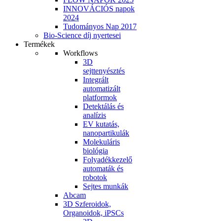
INNOVÁCIÓS napok
2024
Tudományos Nap 2017
Bio-Science díj nyertesei
Termékek
Workflows
3D
sejttenyésztés
Integrált
automatizált
platformok
Detektálás és
analízis
EV kutatás,
nanopartikulák
Molekuláris
biológia
Folyadékkezelő
automaták és
robotok
Sejtes munkák
Abcam
3D Szferoidok,
Organoidok, iPSCs