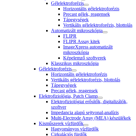
Gélelektroforézis
Horizontális gélelektroforézis
Precast gélek, reagensek
Tápegységek
Vertikális gélelektroforézis, blottolás
Automatizált mikroszkópia
FLIPR
FLIPR Assay kitek
ImageXpress automatizált
mikroszkópia
Képelemző szoftverek
Klasszikus mikroszkópia
Gélelektroforézis
Horizontális gélelektroforézis
Vertikális gélelektroforézis, blottolás
Tápegységek
Precast gélek, reagensek
Elektrofiziológia, Patch Clamp
Elektrofiziológiai erősítők, digitalizálók,
szoftver
Impedancia alapú sejtvonal-analízis
Multi-Electrode Array (MEA) készülékek
Kisműszerek vízfürdők
Hagyományos vízfürdők
Cirkulációs fürdők