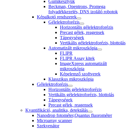
Gumikesztyűk
Beckman, Opentrons, Promega
folyadékkezelés, DNS izoláló robotok
Képalkotó rendszerek
Gélelektroforézis
Horizontális gélelektroforézis
Precast gélek, reagensek
Tápegységek
Vertikális gélelektroforézis, blottolás
Automatizált mikroszkópia
FLIPR
FLIPR Assay kitek
ImageXpress automatizált
mikroszkópia
Képelemző szoftverek
Klasszikus mikroszkópia
Gélelektroforézis
Horizontális gélelektroforézis
Vertikális gélelektroforézis, blottolás
Tápegységek
Precast gélek, reagensek
Kvantifikáció, analitika, detektálás
Nanodrop fotométer,Quantus fluorométer
Microarray scanner
Szekvenátor