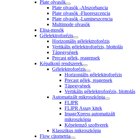
Plate olvasók
Plate olvasók -Abszorbancia
Plate olvasók -Fluoreszcencia
Plate olvasók -Lumineszcencia
Multimode olvasók
Elisa-mosók
Gélelektroforézis
Horizontális gélelektroforézis
Vertikális gélelektroforézis, blottolás
Tápegységek
Precast gélek, reagensek
Képalkotó rendszerek
Gélelektroforézis
Horizontális gélelektroforézis
Precast gélek, reagensek
Tápegységek
Vertikális gélelektroforézis, blottolás
Automatizált mikroszkópia
FLIPR
FLIPR Assay kitek
ImageXpress automatizált
mikroszkópia
Képelemző szoftverek
Klasszikus mikroszkópia
Flow citometria