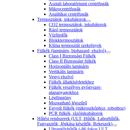
Asztali laboratóriumi centrifugák
Mikrocentrifugák
Analitikai centrifugák
Termosztátok, inkubátorok
CO2 termosztátok, inkubátorok
Rázó termosztátok
Vízfürdők
Blokktermosztátok
Klíma termosztát szekrények
Fülkék (lamináris, biohazard, elszívó)
Class I Biztonsági Fülkék
Class II Biztonsági fülkék
Horizontális lamináris
Vertikális lamináris
Vegyi elszívó
Fülkék állatkísérletekhez
Fülkék veszélyes gyógyszer-
alapanyagokhoz
Légfüggöny
Mozgatható légszűrő
Egyedi fülkék (mikroszkóphoz, robothoz)
PCR fülkék, rázóinkubátorok
Hűtési rendszerek (ULT, Hűtők, Laborhűtők,
Fagyasztók, Jégkása készítők, Rekeszek)
Ultramélyhűtők (-86 fokos ULT