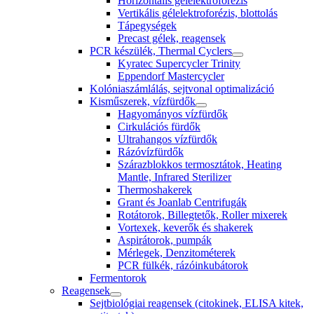
Horizontális gélelektroforézis
Vertikális gélelektroforézis, blottolás
Tápegységek
Precast gélek, reagensek
PCR készülék, Thermal Cyclers
Kyratec Supercycler Trinity
Eppendorf Mastercycler
Kolóniaszámlálás, sejtvonal optimalizáció
Kisműszerek, vízfürdők
Hagyományos vízfürdők
Cirkulációs fürdők
Ultrahangos vízfürdők
Rázóvízfürdők
Szárazblokkos termosztátok, Heating
Mantle, Infrared Sterilizer
Thermoshakerek
Grant és Joanlab Centrifugák
Rotátorok, Billegtetők, Roller mixerek
Vortexek, keverők és shakerek
Aspirátorok, pumpák
Mérlegek, Denzitométerek
PCR fülkék, rázóinkubátorok
Fermentorok
Reagensek
Sejtbiológiai reagensek (citokinek, ELISA kitek,