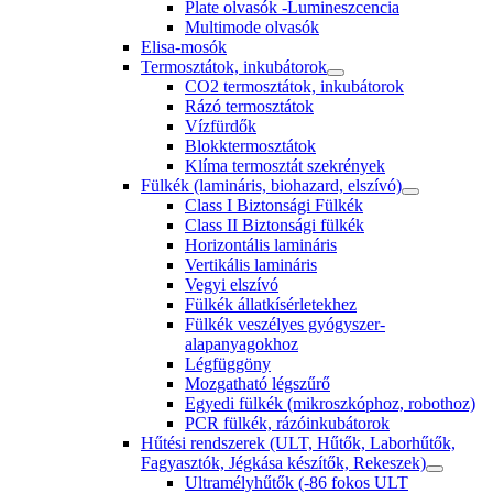
Plate olvasók -Lumineszcencia
Multimode olvasók
Elisa-mosók
Termosztátok, inkubátorok
CO2 termosztátok, inkubátorok
Rázó termosztátok
Vízfürdők
Blokktermosztátok
Klíma termosztát szekrények
Fülkék (lamináris, biohazard, elszívó)
Class I Biztonsági Fülkék
Class II Biztonsági fülkék
Horizontális lamináris
Vertikális lamináris
Vegyi elszívó
Fülkék állatkísérletekhez
Fülkék veszélyes gyógyszer-
alapanyagokhoz
Légfüggöny
Mozgatható légszűrő
Egyedi fülkék (mikroszkóphoz, robothoz)
PCR fülkék, rázóinkubátorok
Hűtési rendszerek (ULT, Hűtők, Laborhűtők,
Fagyasztók, Jégkása készítők, Rekeszek)
Ultramélyhűtők (-86 fokos ULT