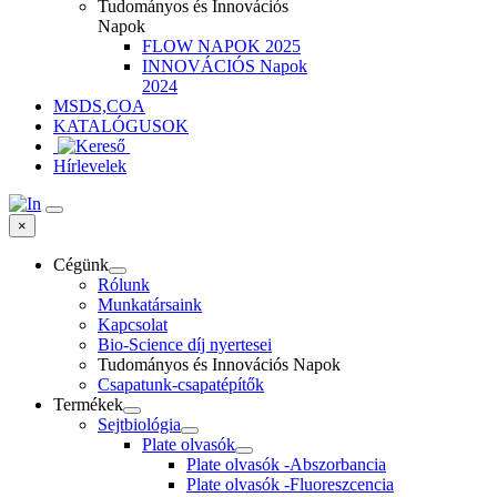
Tudományos és Innovációs
Napok
FLOW NAPOK 2025
INNOVÁCIÓS Napok
2024
MSDS,COA
KATALÓGUSOK
Hírlevelek
×
Cégünk
Rólunk
Munkatársaink
Kapcsolat
Bio-Science díj nyertesei
Tudományos és Innovációs Napok
Csapatunk-csapatépítők
Termékek
Sejtbiológia
Plate olvasók
Plate olvasók -Abszorbancia
Plate olvasók -Fluoreszcencia