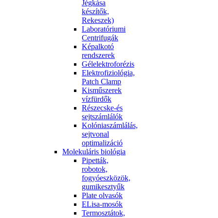
Jégkása
készítők,
Rekeszek)
Laboratóriumi
Centrifugák
Képalkotó
rendszerek
Gélelektroforézis
Elektrofiziológia,
Patch Clamp
Kisműszerek
vízfürdők
Részecske-és
sejtszámlálók
Kolóniaszámlálás,
sejtvonal
optimalizáció
Molekuláris biológia
Pipetták,
robotok,
fogyóeszközök,
gumikesztyűk
Plate olvasók
ELisa-mosók
Termosztátok,