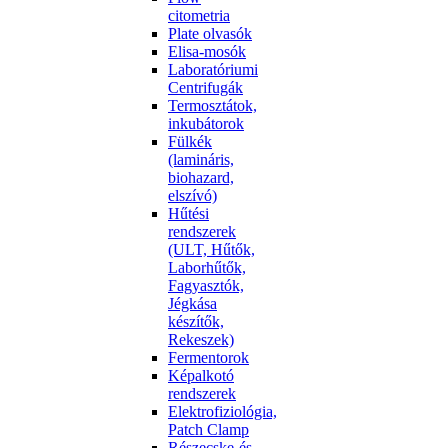
citometria
Plate olvasók
Elisa-mosók
Laboratóriumi
Centrifugák
Termosztátok,
inkubátorok
Fülkék
(lamináris,
biohazard,
elszívó)
Hűtési
rendszerek
(ULT, Hűtők,
Laborhűtők,
Fagyasztók,
Jégkása
készítők,
Rekeszek)
Fermentorok
Képalkotó
rendszerek
Elektrofiziológia,
Patch Clamp
Részecske-és