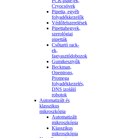
PCR-plate-ek,
Cryocsövek
Pipetta, egyéb
folyadékkezelők
Védőfelszerelések
Pipettahegyek,
szerológiai
pipetták
Csőtartó rack-
ek,
fagyasztódobozok
Gumikesztyűk
Beckman,
Opentrons,
Promega
folyadékkezelés,
DNS izoláló
robotok
Automatizált és
klasszikus
mikroszkópia
Automatizált
mikroszkópia
Klasszikus
mikroszkópia