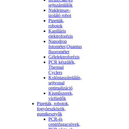
sejtszámlálók
Nukleinsav-
izoláló robot
Pipetták,
robotok
Kapilláris
elektroforézis
Nanodrop
fotométer,Quantus
fluorométer
Gélelektroforézis
PCR készülék,
Thermal
Cyclers
Kolóniaszámlálás,
sejtvonal
optimalizáció
Kisműszerek,
vízfürdők
Pipetták, robotok,
fogyóeszközök,
gumikesztyűk
PCR-és
centrifugacsövek,