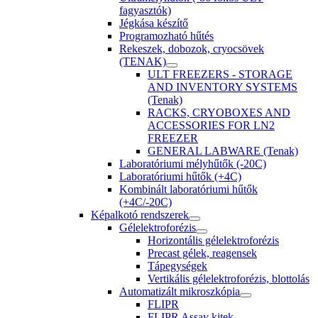
fagyasztók)
Jégkása készítő
Programozható hűtés
Rekeszek, dobozok, cryocsövek
(TENAK)
ULT FREEZERS - STORAGE
AND INVENTORY SYSTEMS
(Tenak)
RACKS, CRYOBOXES AND
ACCESSORIES FOR LN2
FREEZER
GENERAL LABWARE (Tenak)
Laboratóriumi mélyhűtők (-20C)
Laboratóriumi hűtők (+4C)
Kombinált laboratóriumi hűtők
(+4C/-20C)
Képalkotó rendszerek
Gélelektroforézis
Horizontális gélelektroforézis
Precast gélek, reagensek
Tápegységek
Vertikális gélelektroforézis, blottolás
Automatizált mikroszkópia
FLIPR
FLIPR Assay kitek