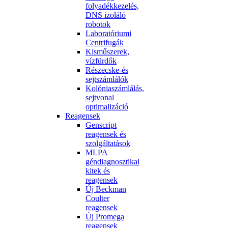
folyadékkezelés,
DNS izoláló
robotok
Laboratóriumi
Centrifugák
Kisműszerek,
vízfürdők
Részecske-és
sejtszámlálók
Kolóniaszámlálás,
sejtvonal
optimalizáció
Reagensek
Genscript
reagensek és
szolgáltatások
MLPA
géndiagnosztikai
kitek és
reagensek
Új Beckman
Coulter
reagensek
Új Promega
reagensek