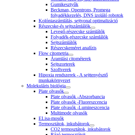
Gumikesztyűk
Beckman, Opentrons, Promega
folyadékkezelés, DNS izoláló robotok
Kolóniaszámlálás, sejtvonal optimalizáció
Részecske-és sejtszámlálók
Levegő-részecske számlálók
Folyadék-részecske számlálók
Sejtszámlálók
Részecskeméret analízis
Flow citometria
Áramlási citométerek
Sejtszorterek
Szoftverek
Hipoxia rendszerek - A sejttenyésztő
munkakörnyezet
Molekuláris biológia
Plate olvasók
Plate olvasók -Abszorbancia
Plate olvasók -Fluoreszcencia
Plate olvasók -Lumineszcencia
Multimode olvasók
ELisa-mosók
Termosztátok, inkubátorok
CO2 termosztátok, inkubátorok
Rázó termosztátok