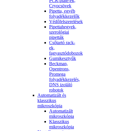
PCR-plate-ek,
Cryocsövek
Pipetta, egyéb
folyadékkezelők
Védőfelszerelések
Pipettahegyek,
szerológiai
pipetták
Csőtartó rack-
ek,
fagyasztódobozok
Gumikesztyűk
Beckman,
Opentrons,
Promega
folyadékkezelés,
DNS izoláló
robotok
Automatizált és
klasszikus
mikroszkópia
Automatizált
mikroszkópia
Klasszikus
mikroszkópia