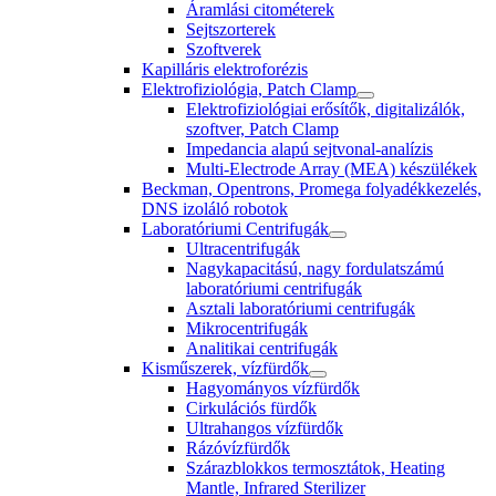
Áramlási citométerek
Sejtszorterek
Szoftverek
Kapilláris elektroforézis
Elektrofiziológia, Patch Clamp
Elektrofiziológiai erősítők, digitalizálók,
szoftver, Patch Clamp
Impedancia alapú sejtvonal-analízis
Multi-Electrode Array (MEA) készülékek
Beckman, Opentrons, Promega folyadékkezelés,
DNS izoláló robotok
Laboratóriumi Centrifugák
Ultracentrifugák
Nagykapacitású, nagy fordulatszámú
laboratóriumi centrifugák
Asztali laboratóriumi centrifugák
Mikrocentrifugák
Analitikai centrifugák
Kisműszerek, vízfürdők
Hagyományos vízfürdők
Cirkulációs fürdők
Ultrahangos vízfürdők
Rázóvízfürdők
Szárazblokkos termosztátok, Heating
Mantle, Infrared Sterilizer