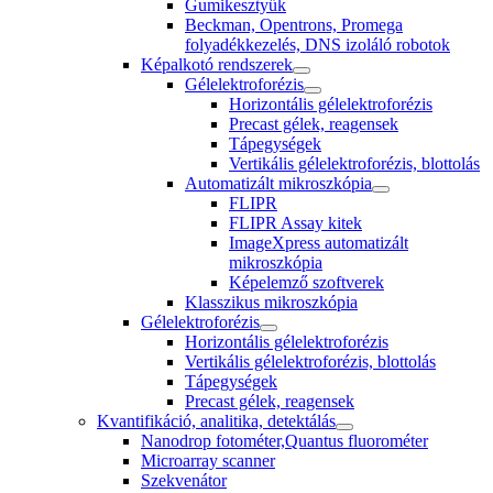
Gumikesztyűk
Beckman, Opentrons, Promega
folyadékkezelés, DNS izoláló robotok
Képalkotó rendszerek
Gélelektroforézis
Horizontális gélelektroforézis
Precast gélek, reagensek
Tápegységek
Vertikális gélelektroforézis, blottolás
Automatizált mikroszkópia
FLIPR
FLIPR Assay kitek
ImageXpress automatizált
mikroszkópia
Képelemző szoftverek
Klasszikus mikroszkópia
Gélelektroforézis
Horizontális gélelektroforézis
Vertikális gélelektroforézis, blottolás
Tápegységek
Precast gélek, reagensek
Kvantifikáció, analitika, detektálás
Nanodrop fotométer,Quantus fluorométer
Microarray scanner
Szekvenátor