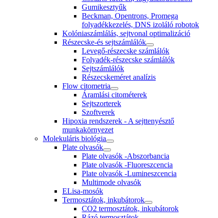
Gumikesztyűk
Beckman, Opentrons, Promega
folyadékkezelés, DNS izoláló robotok
Kolóniaszámlálás, sejtvonal optimalizáció
Részecske-és sejtszámlálók
Levegő-részecske számlálók
Folyadék-részecske számlálók
Sejtszámlálók
Részecskeméret analízis
Flow citometria
Áramlási citométerek
Sejtszorterek
Szoftverek
Hipoxia rendszerek - A sejttenyésztő
munkakörnyezet
Molekuláris biológia
Plate olvasók
Plate olvasók -Abszorbancia
Plate olvasók -Fluoreszcencia
Plate olvasók -Lumineszcencia
Multimode olvasók
ELisa-mosók
Termosztátok, inkubátorok
CO2 termosztátok, inkubátorok
Rázó termosztátok