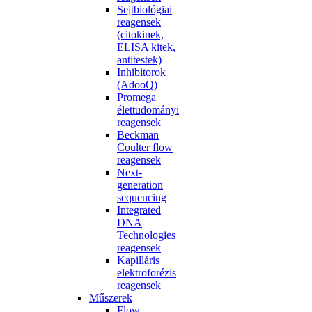
Sejtbiológiai
reagensek
(citokinek,
ELISA kitek,
antitestek)
Inhibitorok
(AdooQ)
Promega
élettudományi
reagensek
Beckman
Coulter flow
reagensek
Next-
generation
sequencing
Integrated
DNA
Technologies
reagensek
Kapilláris
elektroforézis
reagensek
Műszerek
Flow