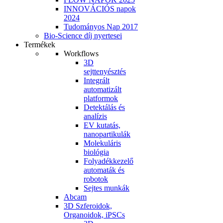
INNOVÁCIÓS napok
2024
Tudományos Nap 2017
Bio-Science díj nyertesei
Termékek
Workflows
3D
sejttenyésztés
Integrált
automatizált
platformok
Detektálás és
analízis
EV kutatás,
nanopartikulák
Molekuláris
biológia
Folyadékkezelő
automaták és
robotok
Sejtes munkák
Abcam
3D Szferoidok,
Organoidok, iPSCs