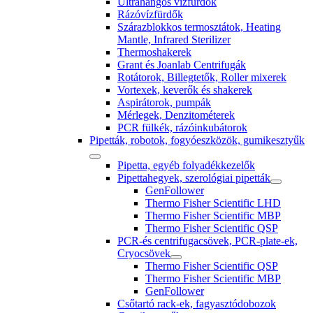
Ultrahangos vízfürdők
Rázóvízfürdők
Szárazblokkos termosztátok, Heating
Mantle, Infrared Sterilizer
Thermoshakerek
Grant és Joanlab Centrifugák
Rotátorok, Billegtetők, Roller mixerek
Vortexek, keverők és shakerek
Aspirátorok, pumpák
Mérlegek, Denzitométerek
PCR fülkék, rázóinkubátorok
Pipetták, robotok, fogyóeszközök, gumikesztyűk
Pipetta, egyéb folyadékkezelők
Pipettahegyek, szerológiai pipetták
GenFollower
Thermo Fisher Scientific LHD
Thermo Fisher Scientific MBP
Thermo Fisher Scientific QSP
PCR-és centrifugacsövek, PCR-plate-ek,
Cryocsövek
Thermo Fisher Scientific QSP
Thermo Fisher Scientific MBP
GenFollower
Csőtartó rack-ek, fagyasztódobozok