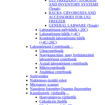
ULT FREEZERS - STORAGE
AND INVENTORY SYSTEMS
(Tenak)
RACKS, CRYOBOXES AND
ACCESSORIES FOR LN2
FREEZER
GENERAL LABWARE (Tenak)
Laboratóriumi mélyhűtők (-20C)
Laboratóriumi hűtők (+4C)
Kombinált laboratóriumi hűtők
(+4C/-20C)
Laboratóriumi Centrifugák
Ultracentrifugák
Nagykapacitású, nagy fordulatszámú
laboratóriumi centrifugák
Asztali laboratóriumi centrifugák
Mikrocentrifugák
Analitikai centrifugák
Szekvenátor
Nukleinsav-izoláló robot
Microarray scanner
Nanodrop fotométer,Quantus fluorométer
Kisműszerek, vízfürdők
Hagyományos vízfürdők
Cirkulációs fürdők