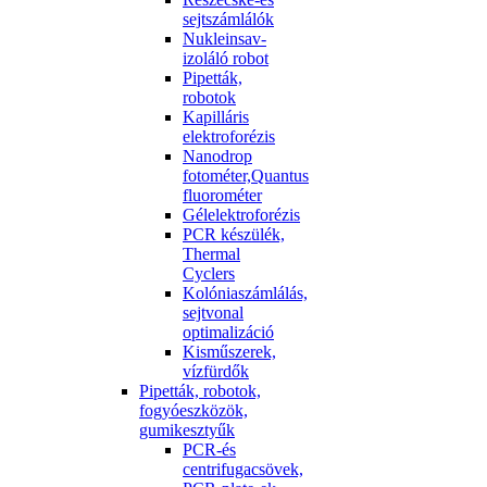
sejtszámlálók
Nukleinsav-
izoláló robot
Pipetták,
robotok
Kapilláris
elektroforézis
Nanodrop
fotométer,Quantus
fluorométer
Gélelektroforézis
PCR készülék,
Thermal
Cyclers
Kolóniaszámlálás,
sejtvonal
optimalizáció
Kisműszerek,
vízfürdők
Pipetták, robotok,
fogyóeszközök,
gumikesztyűk
PCR-és
centrifugacsövek,