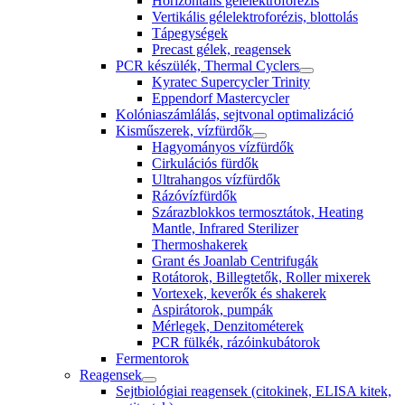
Horizontális gélelektroforézis
Vertikális gélelektroforézis, blottolás
Tápegységek
Precast gélek, reagensek
PCR készülék, Thermal Cyclers
Kyratec Supercycler Trinity
Eppendorf Mastercycler
Kolóniaszámlálás, sejtvonal optimalizáció
Kisműszerek, vízfürdők
Hagyományos vízfürdők
Cirkulációs fürdők
Ultrahangos vízfürdők
Rázóvízfürdők
Szárazblokkos termosztátok, Heating
Mantle, Infrared Sterilizer
Thermoshakerek
Grant és Joanlab Centrifugák
Rotátorok, Billegtetők, Roller mixerek
Vortexek, keverők és shakerek
Aspirátorok, pumpák
Mérlegek, Denzitométerek
PCR fülkék, rázóinkubátorok
Fermentorok
Reagensek
Sejtbiológiai reagensek (citokinek, ELISA kitek,