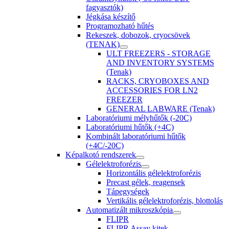
fagyasztók)
Jégkása készítő
Programozható hűtés
Rekeszek, dobozok, cryocsövek
(TENAK)
ULT FREEZERS - STORAGE
AND INVENTORY SYSTEMS
(Tenak)
RACKS, CRYOBOXES AND
ACCESSORIES FOR LN2
FREEZER
GENERAL LABWARE (Tenak)
Laboratóriumi mélyhűtők (-20C)
Laboratóriumi hűtők (+4C)
Kombinált laboratóriumi hűtők
(+4C/-20C)
Képalkotó rendszerek
Gélelektroforézis
Horizontális gélelektroforézis
Precast gélek, reagensek
Tápegységek
Vertikális gélelektroforézis, blottolás
Automatizált mikroszkópia
FLIPR
FLIPR Assay kitek