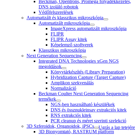
Beckman, Opentrons, Promega folyadékkezelés,
DNS izoláló robotok
Védőfelszerelések
Automatizált és klasszikus mikroszkópia
Automatizált mikroszkópia
ImageXpress automatizált mikroszkópia
FLIPR
FLIPR Assay kitek
Képelemző szoftverek
Klasszikus mikroszkópia
Next Generation Sequencing
Integrated DNA Technologies xGen NGS
megoldások
Könyvtárkészítés (Library Preparation)
Hybridization Capture (Target Capture)
Amplikon szekvenálás
Normalizáció
Beckman Coulter Next Generation Sequencing
termékek
NGS-ben használható készülékek
DNS és össznukleinsav extrakciós kitek
RNS extrakciós kitek
PCR cleanup és méret szerinti szelekció
3D Szferoidok, Organoidok, iPSCs
Ugrás a lap tetejére
3D Bionyomtató, RASTRUM platform