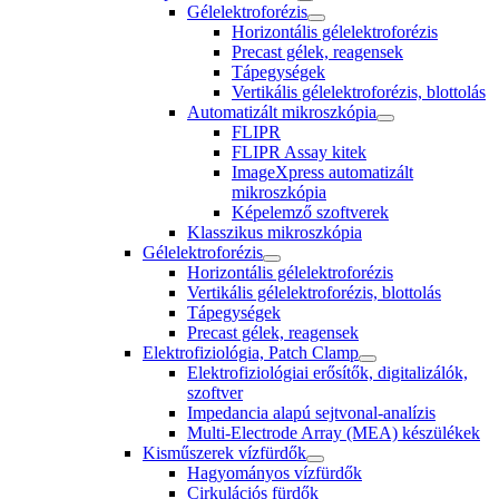
Gélelektroforézis
Horizontális gélelektroforézis
Precast gélek, reagensek
Tápegységek
Vertikális gélelektroforézis, blottolás
Automatizált mikroszkópia
FLIPR
FLIPR Assay kitek
ImageXpress automatizált
mikroszkópia
Képelemző szoftverek
Klasszikus mikroszkópia
Gélelektroforézis
Horizontális gélelektroforézis
Vertikális gélelektroforézis, blottolás
Tápegységek
Precast gélek, reagensek
Elektrofiziológia, Patch Clamp
Elektrofiziológiai erősítők, digitalizálók,
szoftver
Impedancia alapú sejtvonal-analízis
Multi-Electrode Array (MEA) készülékek
Kisműszerek vízfürdők
Hagyományos vízfürdők
Cirkulációs fürdők