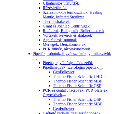
Ultrahangos vízfürdők
Rázóvízfürdők
Szárazblokkos termosztátok, Heating
Mantle, Infrared Sterilizer
Thermoshakerek
Grant és Joanlab Centrifugák
Rotátorok, Billegtetők, Roller mixerek
Vortexek, keverők és shakerek
Aspirátorok, pumpák
Mérlegek, Denzitométerek
PCR fülkék, rázóinkubátorok
Pipetták, robotok, fogyóeszközök, gumikesztyűk
Pipetta, egyéb folyadékkezelők
Pipettahegyek, szerológiai pipetták
GenFollower
Thermo Fisher Scientific LHD
Thermo Fisher Scientific MBP
Thermo Fisher Scientific QSP
PCR-és centrifugacsövek, PCR-plate-ek,
Cryocsövek
Thermo Fisher Scientific QSP
Thermo Fisher Scientific MBP
GenFollower
Csőtartó rack-ek, fagyasztódobozok