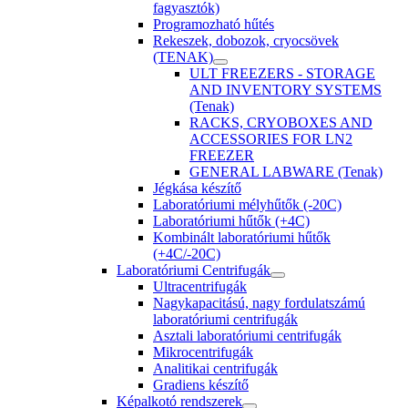
fagyasztók)
Programozható hűtés
Rekeszek, dobozok, cryocsövek
(TENAK)
ULT FREEZERS - STORAGE
AND INVENTORY SYSTEMS
(Tenak)
RACKS, CRYOBOXES AND
ACCESSORIES FOR LN2
FREEZER
GENERAL LABWARE (Tenak)
Jégkása készítő
Laboratóriumi mélyhűtők (-20C)
Laboratóriumi hűtők (+4C)
Kombinált laboratóriumi hűtők
(+4C/-20C)
Laboratóriumi Centrifugák
Ultracentrifugák
Nagykapacitású, nagy fordulatszámú
laboratóriumi centrifugák
Asztali laboratóriumi centrifugák
Mikrocentrifugák
Analitikai centrifugák
Gradiens készítő
Képalkotó rendszerek