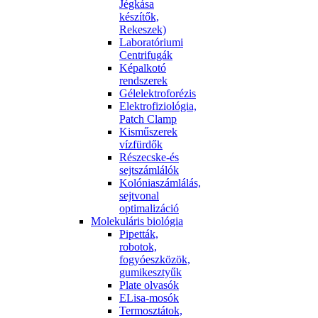
Jégkása
készítők,
Rekeszek)
Laboratóriumi
Centrifugák
Képalkotó
rendszerek
Gélelektroforézis
Elektrofiziológia,
Patch Clamp
Kisműszerek
vízfürdők
Részecske-és
sejtszámlálók
Kolóniaszámlálás,
sejtvonal
optimalizáció
Molekuláris biológia
Pipetták,
robotok,
fogyóeszközök,
gumikesztyűk
Plate olvasók
ELisa-mosók
Termosztátok,