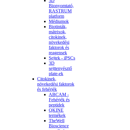
3D
Bionyomtató,
RASTRUM
platform
Médiumok
Biotinták,
mátrixok,
citokinek,
növekedési
faktorok és
reagensek
Sejtek - iPSCs
3D
sejttenyésztő
plate-ek
Citokinek,
növekedési faktorok
és fehérjék
ABCAM -
Fehérjék és
peptidek
QKINE
termékek
TheWell
Bioscience