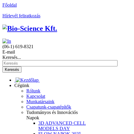
Főoldal
Hírlevél feliratkozás
(06-1) 619-8321
E-mail
Keresés...
Keresés
Cégünk
Rólunk
Kapcsolat
Munkatársaink
Csapatunk-csapatépítők
Tudományos és Innovációs
Napok
3D ADVANCED CELL
MODELS DAY
FLOW NAPOK 2025