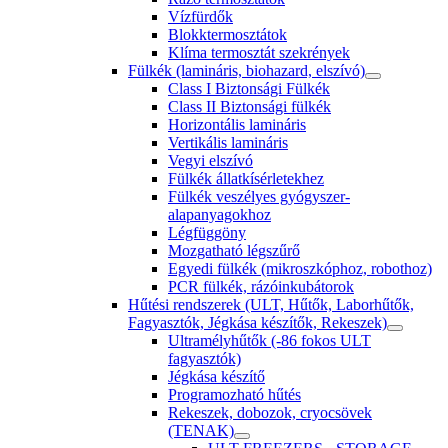
Vízfürdők
Blokktermosztátok
Klíma termosztát szekrények
Fülkék (lamináris, biohazard, elszívó)
Class I Biztonsági Fülkék
Class II Biztonsági fülkék
Horizontális lamináris
Vertikális lamináris
Vegyi elszívó
Fülkék állatkísérletekhez
Fülkék veszélyes gyógyszer-
alapanyagokhoz
Légfüggöny
Mozgatható légszűrő
Egyedi fülkék (mikroszkóphoz, robothoz)
PCR fülkék, rázóinkubátorok
Hűtési rendszerek (ULT, Hűtők, Laborhűtők,
Fagyasztók, Jégkása készítők, Rekeszek)
Ultramélyhűtők (-86 fokos ULT
fagyasztók)
Jégkása készítő
Programozható hűtés
Rekeszek, dobozok, cryocsövek
(TENAK)