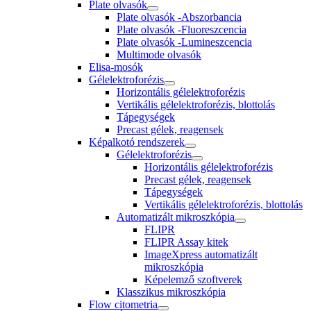
Plate olvasók
Plate olvasók -Abszorbancia
Plate olvasók -Fluoreszcencia
Plate olvasók -Lumineszcencia
Multimode olvasók
Elisa-mosók
Gélelektroforézis
Horizontális gélelektroforézis
Vertikális gélelektroforézis, blottolás
Tápegységek
Precast gélek, reagensek
Képalkotó rendszerek
Gélelektroforézis
Horizontális gélelektroforézis
Precast gélek, reagensek
Tápegységek
Vertikális gélelektroforézis, blottolás
Automatizált mikroszkópia
FLIPR
FLIPR Assay kitek
ImageXpress automatizált
mikroszkópia
Képelemző szoftverek
Klasszikus mikroszkópia
Flow citometria