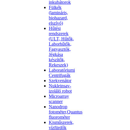
inkubátorok
Fülkék
(lamináris,
biohazard,
elszívó)
Hűtési
rendszerek
(ULT, Hűtők,
Laborhűtők,
Fagyasztók,
Jégkása
készítők,
Rekeszek)
Laboratóriumi
Centrifugák
Szekvenátor
Nukleinsav-
izoláló robot
Microarray
scanner
Nanodrop
fotométer,Quantus
fluorométer
Kisműszerek,
vízfürdők