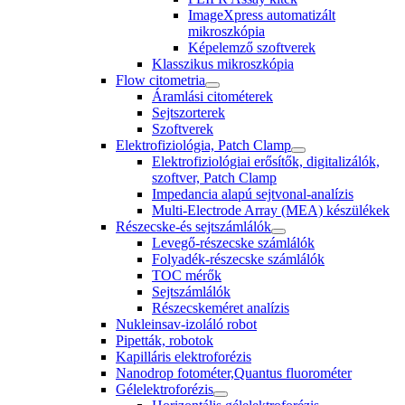
ImageXpress automatizált
mikroszkópia
Képelemző szoftverek
Klasszikus mikroszkópia
Flow citometria
Áramlási citométerek
Sejtszorterek
Szoftverek
Elektrofiziológia, Patch Clamp
Elektrofiziológiai erősítők, digitalizálók,
szoftver, Patch Clamp
Impedancia alapú sejtvonal-analízis
Multi-Electrode Array (MEA) készülékek
Részecske-és sejtszámlálók
Levegő-részecske számlálók
Folyadék-részecske számlálók
TOC mérők
Sejtszámlálók
Részecskeméret analízis
Nukleinsav-izoláló robot
Pipetták, robotok
Kapilláris elektroforézis
Nanodrop fotométer,Quantus fluorométer
Gélelektroforézis