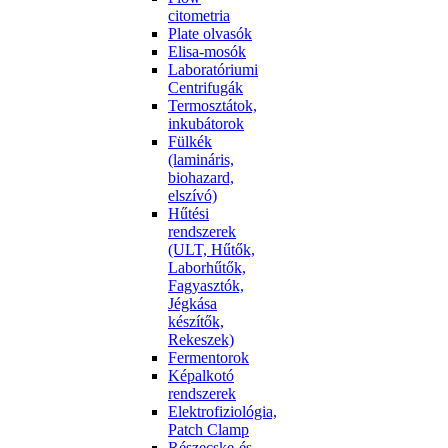
citometria
Plate olvasók
Elisa-mosók
Laboratóriumi
Centrifugák
Termosztátok,
inkubátorok
Fülkék
(lamináris,
biohazard,
elszívó)
Hűtési
rendszerek
(ULT, Hűtők,
Laborhűtők,
Fagyasztók,
Jégkása
készítők,
Rekeszek)
Fermentorok
Képalkotó
rendszerek
Elektrofiziológia,
Patch Clamp
Részecske-és