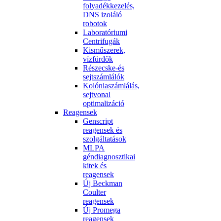
folyadékkezelés,
DNS izoláló
robotok
Laboratóriumi
Centrifugák
Kisműszerek,
vízfürdők
Részecske-és
sejtszámlálók
Kolóniaszámlálás,
sejtvonal
optimalizáció
Reagensek
Genscript
reagensek és
szolgáltatások
MLPA
géndiagnosztikai
kitek és
reagensek
Új Beckman
Coulter
reagensek
Új Promega
reagensek