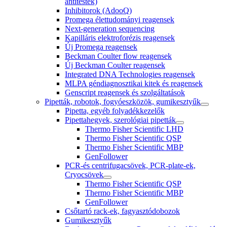
antitestek)
Inhibitorok (AdooQ)
Promega élettudományi reagensek
Next-generation sequencing
Kapilláris elektroforézis reagensek
Új Promega reagensek
Beckman Coulter flow reagensek
Új Beckman Coulter reagensek
Integrated DNA Technologies reagensek
MLPA géndiagnosztikai kitek és reagensek
Genscript reagensek és szolgáltatások
Pipetták, robotok, fogyóeszközök, gumikesztyűk
Pipetta, egyéb folyadékkezelők
Pipettahegyek, szerológiai pipetták
Thermo Fisher Scientific LHD
Thermo Fisher Scientific QSP
Thermo Fisher Scientific MBP
GenFollower
PCR-és centrifugacsövek, PCR-plate-ek,
Cryocsövek
Thermo Fisher Scientific QSP
Thermo Fisher Scientific MBP
GenFollower
Csőtartó rack-ek, fagyasztódobozok
Gumikesztyűk