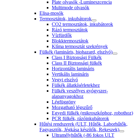
Plate olvasók -Lumineszcencia
Multimode olvasók
Elisa-mosók
Termosztátok, inkubátorok
CO2 termosztátok, inkubátorok
Rázó termosztátok
Vízfürdők
Blokktermosztátok
Klíma termosztát szekrények
Fülkék (lamináris, biohazard, elszívó)
Class I Biztonsági Fülkék
Class II Biztonsági fülkék
Horizontális lamináris
Vertikális lamináris
Vegyi elszívó
Fülkék állatkísérletekhez
Fülkék veszélyes gyógyszer-
alapanyagokhoz
Légfüggöny
Mozgatható légszűrő
Egyedi fülkék (mikroszkóphoz, robothoz)
PCR fülkék, rázóinkubátorok
Hűtési rendszerek (ULT, Hűtők, Laborhűtők,
Fagyasztók, Jégkása készítők, Rekeszek)
Ultramélyhűtők (-86 fokos ULT