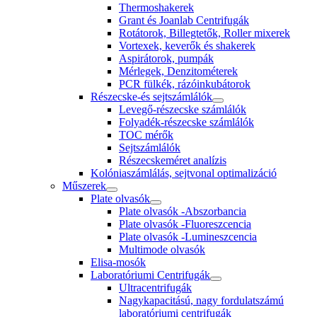
Thermoshakerek
Grant és Joanlab Centrifugák
Rotátorok, Billegtetők, Roller mixerek
Vortexek, keverők és shakerek
Aspirátorok, pumpák
Mérlegek, Denzitométerek
PCR fülkék, rázóinkubátorok
Részecske-és sejtszámlálók
Levegő-részecske számlálók
Folyadék-részecske számlálók
TOC mérők
Sejtszámlálók
Részecskeméret analízis
Kolóniaszámlálás, sejtvonal optimalizáció
Műszerek
Plate olvasók
Plate olvasók -Abszorbancia
Plate olvasók -Fluoreszcencia
Plate olvasók -Lumineszcencia
Multimode olvasók
Elisa-mosók
Laboratóriumi Centrifugák
Ultracentrifugák
Nagykapacitású, nagy fordulatszámú
laboratóriumi centrifugák