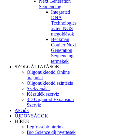
Next Generation
Sequencing
Integrated
DNA
Technologies
xGen NGS
megoldások
Beckman
Coulter Next
Generation
Sequencing
termékek
SZOLGÁLTATÁSOK
Oligonukleotid Online
árajánlat
Oligonukleotid szintézis
Szekvenálás
Készülék szerviz
3D Organoid Expansion
Szerviz
Akciók
ÚJDONSÁGOK
HÍREK
Legfrissebb híreink
Bio-Science díj nyertesek