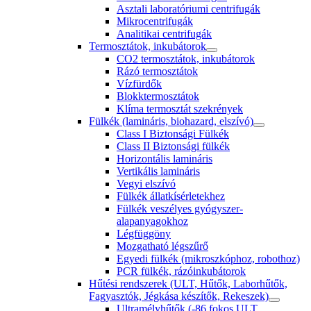
Asztali laboratóriumi centrifugák
Mikrocentrifugák
Analitikai centrifugák
Termosztátok, inkubátorok
CO2 termosztátok, inkubátorok
Rázó termosztátok
Vízfürdők
Blokktermosztátok
Klíma termosztát szekrények
Fülkék (lamináris, biohazard, elszívó)
Class I Biztonsági Fülkék
Class II Biztonsági fülkék
Horizontális lamináris
Vertikális lamináris
Vegyi elszívó
Fülkék állatkísérletekhez
Fülkék veszélyes gyógyszer-
alapanyagokhoz
Légfüggöny
Mozgatható légszűrő
Egyedi fülkék (mikroszkóphoz, robothoz)
PCR fülkék, rázóinkubátorok
Hűtési rendszerek (ULT, Hűtők, Laborhűtők,
Fagyasztók, Jégkása készítők, Rekeszek)
Ultramélyhűtők (-86 fokos ULT