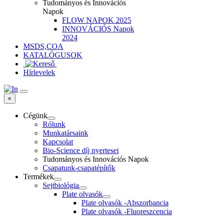
Tudományos és Innovációs
Napok
FLOW NAPOK 2025
INNOVÁCIÓS Napok
2024
MSDS,COA
KATALÓGUSOK
Hírlevelek
×
Cégünk
Rólunk
Munkatársaink
Kapcsolat
Bio-Science díj nyertesei
Tudományos és Innovációs Napok
Csapatunk-csapatépítők
Termékek
Sejtbiológia
Plate olvasók
Plate olvasók -Abszorbancia
Plate olvasók -Fluoreszcencia