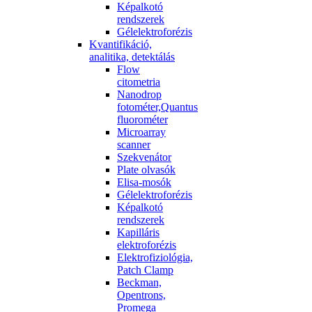
Képalkotó
rendszerek
Gélelektroforézis
Kvantifikáció,
analitika, detektálás
Flow
citometria
Nanodrop
fotométer,Quantus
fluorométer
Microarray
scanner
Szekvenátor
Plate olvasók
Elisa-mosók
Gélelektroforézis
Képalkotó
rendszerek
Kapilláris
elektroforézis
Elektrofiziológia,
Patch Clamp
Beckman,
Opentrons,
Promega