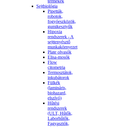
termékek
Sejtbiológia
Pipetták,
robotok,
fogyóeszközök,
gumikesztyűk
Hipoxia
rendszerek - A
sejttenyésztő
munkakörnyezet
Plate olvasók
Elisa-mosók
Flow
citometria
Termosztátok,
inkubátorok
Fülkék
(lamináris,
biohazard,
elszívó)
Hűtési
rendszerek
(ULT, Hűtők,
Laborhűtők,
Fagyasztók,