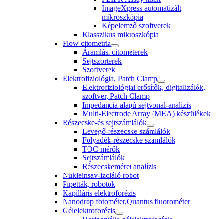
ImageXpress automatizált
mikroszkópia
Képelemző szoftverek
Klasszikus mikroszkópia
Flow citometria
Áramlási citométerek
Sejtszorterek
Szoftverek
Elektrofiziológia, Patch Clamp
Elektrofiziológiai erősítők, digitalizálók,
szoftver, Patch Clamp
Impedancia alapú sejtvonal-analízis
Multi-Electrode Array (MEA) készülékek
Részecske-és sejtszámlálók
Levegő-részecske számlálók
Folyadék-részecske számlálók
TOC mérők
Sejtszámlálók
Részecskeméret analízis
Nukleinsav-izoláló robot
Pipetták, robotok
Kapilláris elektroforézis
Nanodrop fotométer,Quantus fluorométer
Gélelektroforézis