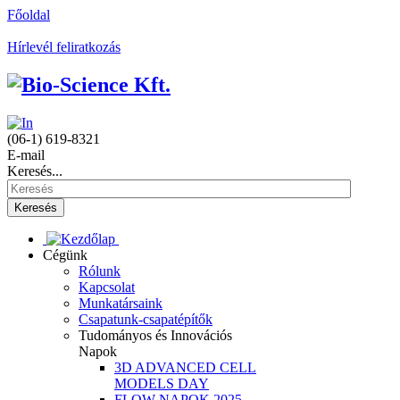
Főoldal
Hírlevél feliratkozás
(06-1) 619-8321
E-mail
Keresés...
Keresés
Cégünk
Rólunk
Kapcsolat
Munkatársaink
Csapatunk-csapatépítők
Tudományos és Innovációs
Napok
3D ADVANCED CELL
MODELS DAY
FLOW NAPOK 2025