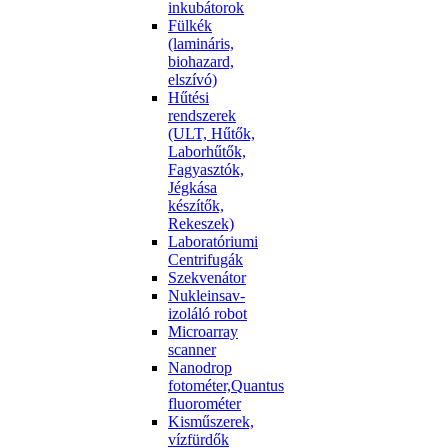
inkubátorok
Fülkék
(lamináris,
biohazard,
elszívó)
Hűtési
rendszerek
(ULT, Hűtők,
Laborhűtők,
Fagyasztók,
Jégkása
készítők,
Rekeszek)
Laboratóriumi
Centrifugák
Szekvenátor
Nukleinsav-
izoláló robot
Microarray
scanner
Nanodrop
fotométer,Quantus
fluorométer
Kisműszerek,
vízfürdők