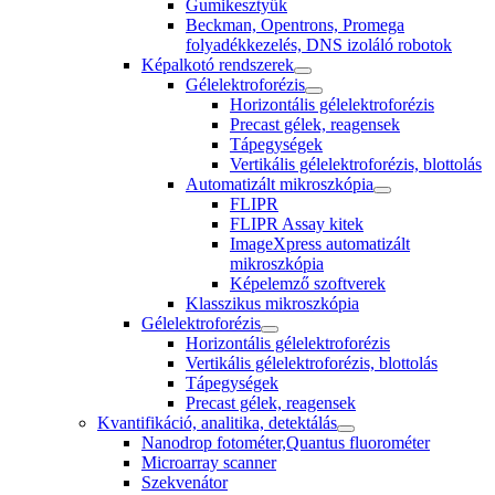
Gumikesztyűk
Beckman, Opentrons, Promega
folyadékkezelés, DNS izoláló robotok
Képalkotó rendszerek
Gélelektroforézis
Horizontális gélelektroforézis
Precast gélek, reagensek
Tápegységek
Vertikális gélelektroforézis, blottolás
Automatizált mikroszkópia
FLIPR
FLIPR Assay kitek
ImageXpress automatizált
mikroszkópia
Képelemző szoftverek
Klasszikus mikroszkópia
Gélelektroforézis
Horizontális gélelektroforézis
Vertikális gélelektroforézis, blottolás
Tápegységek
Precast gélek, reagensek
Kvantifikáció, analitika, detektálás
Nanodrop fotométer,Quantus fluorométer
Microarray scanner
Szekvenátor