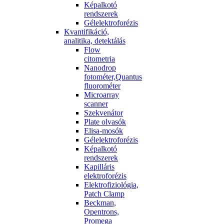
Képalkotó
rendszerek
Gélelektroforézis
Kvantifikáció,
analitika, detektálás
Flow
citometria
Nanodrop
fotométer,Quantus
fluorométer
Microarray
scanner
Szekvenátor
Plate olvasók
Elisa-mosók
Gélelektroforézis
Képalkotó
rendszerek
Kapilláris
elektroforézis
Elektrofiziológia,
Patch Clamp
Beckman,
Opentrons,
Promega