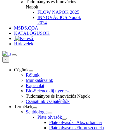
Tudományos és Innovációs
Napok
FLOW NAPOK 2025
INNOVÁCIÓS Napok
2024
MSDS,COA
KATALÓGUSOK
Hírlevelek
×
Cégünk
Rólunk
Munkatársaink
Kapcsolat
Bio-Science díj nyertesei
Tudományos és Innovációs Napok
Csapatunk-csapatépítők
Termékek
Sejtbiológia
Plate olvasók
Plate olvasók -Abszorbancia
Plate olvasók -Fluoreszcencia