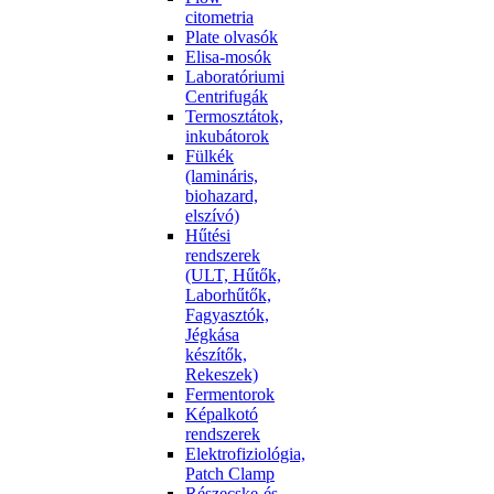
citometria
Plate olvasók
Elisa-mosók
Laboratóriumi
Centrifugák
Termosztátok,
inkubátorok
Fülkék
(lamináris,
biohazard,
elszívó)
Hűtési
rendszerek
(ULT, Hűtők,
Laborhűtők,
Fagyasztók,
Jégkása
készítők,
Rekeszek)
Fermentorok
Képalkotó
rendszerek
Elektrofiziológia,
Patch Clamp
Részecske-és