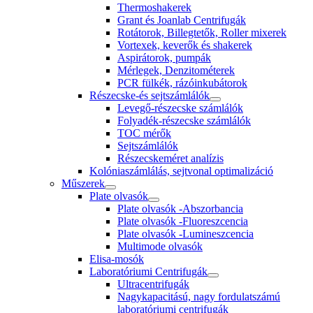
Thermoshakerek
Grant és Joanlab Centrifugák
Rotátorok, Billegtetők, Roller mixerek
Vortexek, keverők és shakerek
Aspirátorok, pumpák
Mérlegek, Denzitométerek
PCR fülkék, rázóinkubátorok
Részecske-és sejtszámlálók
Levegő-részecske számlálók
Folyadék-részecske számlálók
TOC mérők
Sejtszámlálók
Részecskeméret analízis
Kolóniaszámlálás, sejtvonal optimalizáció
Műszerek
Plate olvasók
Plate olvasók -Abszorbancia
Plate olvasók -Fluoreszcencia
Plate olvasók -Lumineszcencia
Multimode olvasók
Elisa-mosók
Laboratóriumi Centrifugák
Ultracentrifugák
Nagykapacitású, nagy fordulatszámú
laboratóriumi centrifugák