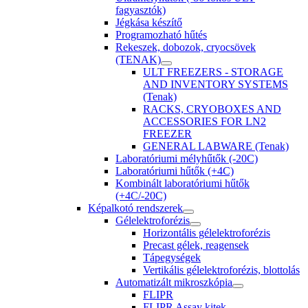
fagyasztók)
Jégkása készítő
Programozható hűtés
Rekeszek, dobozok, cryocsövek
(TENAK)
ULT FREEZERS - STORAGE
AND INVENTORY SYSTEMS
(Tenak)
RACKS, CRYOBOXES AND
ACCESSORIES FOR LN2
FREEZER
GENERAL LABWARE (Tenak)
Laboratóriumi mélyhűtők (-20C)
Laboratóriumi hűtők (+4C)
Kombinált laboratóriumi hűtők
(+4C/-20C)
Képalkotó rendszerek
Gélelektroforézis
Horizontális gélelektroforézis
Precast gélek, reagensek
Tápegységek
Vertikális gélelektroforézis, blottolás
Automatizált mikroszkópia
FLIPR
FLIPR Assay kitek