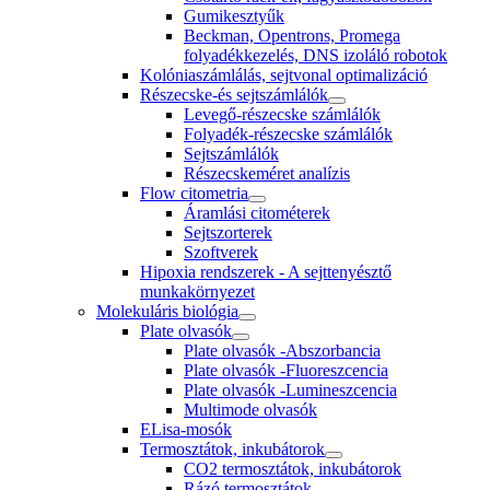
Gumikesztyűk
Beckman, Opentrons, Promega
folyadékkezelés, DNS izoláló robotok
Kolóniaszámlálás, sejtvonal optimalizáció
Részecske-és sejtszámlálók
Levegő-részecske számlálók
Folyadék-részecske számlálók
Sejtszámlálók
Részecskeméret analízis
Flow citometria
Áramlási citométerek
Sejtszorterek
Szoftverek
Hipoxia rendszerek - A sejttenyésztő
munkakörnyezet
Molekuláris biológia
Plate olvasók
Plate olvasók -Abszorbancia
Plate olvasók -Fluoreszcencia
Plate olvasók -Lumineszcencia
Multimode olvasók
ELisa-mosók
Termosztátok, inkubátorok
CO2 termosztátok, inkubátorok
Rázó termosztátok