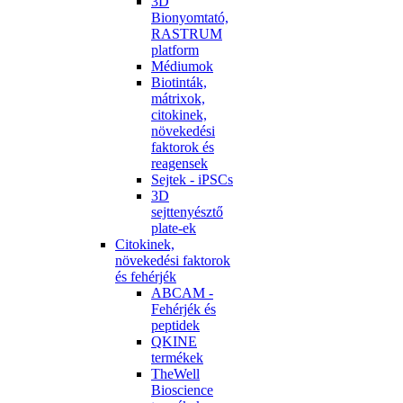
3D
Bionyomtató,
RASTRUM
platform
Médiumok
Biotinták,
mátrixok,
citokinek,
növekedési
faktorok és
reagensek
Sejtek - iPSCs
3D
sejttenyésztő
plate-ek
Citokinek,
növekedési faktorok
és fehérjék
ABCAM -
Fehérjék és
peptidek
QKINE
termékek
TheWell
Bioscience