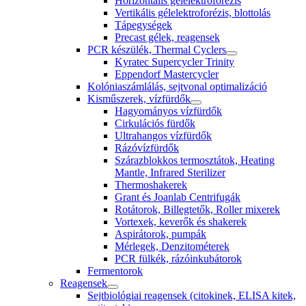
Horizontális gélelektroforézis
Vertikális gélelektroforézis, blottolás
Tápegységek
Precast gélek, reagensek
PCR készülék, Thermal Cyclers
Kyratec Supercycler Trinity
Eppendorf Mastercycler
Kolóniaszámlálás, sejtvonal optimalizáció
Kisműszerek, vízfürdők
Hagyományos vízfürdők
Cirkulációs fürdők
Ultrahangos vízfürdők
Rázóvízfürdők
Szárazblokkos termosztátok, Heating
Mantle, Infrared Sterilizer
Thermoshakerek
Grant és Joanlab Centrifugák
Rotátorok, Billegtetők, Roller mixerek
Vortexek, keverők és shakerek
Aspirátorok, pumpák
Mérlegek, Denzitométerek
PCR fülkék, rázóinkubátorok
Fermentorok
Reagensek
Sejtbiológiai reagensek (citokinek, ELISA kitek,