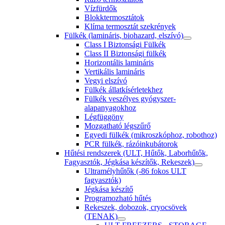
Vízfürdők
Blokktermosztátok
Klíma termosztát szekrények
Fülkék (lamináris, biohazard, elszívó)
Class I Biztonsági Fülkék
Class II Biztonsági fülkék
Horizontális lamináris
Vertikális lamináris
Vegyi elszívó
Fülkék állatkísérletekhez
Fülkék veszélyes gyógyszer-
alapanyagokhoz
Légfüggöny
Mozgatható légszűrő
Egyedi fülkék (mikroszkóphoz, robothoz)
PCR fülkék, rázóinkubátorok
Hűtési rendszerek (ULT, Hűtők, Laborhűtők,
Fagyasztók, Jégkása készítők, Rekeszek)
Ultramélyhűtők (-86 fokos ULT
fagyasztók)
Jégkása készítő
Programozható hűtés
Rekeszek, dobozok, cryocsövek
(TENAK)