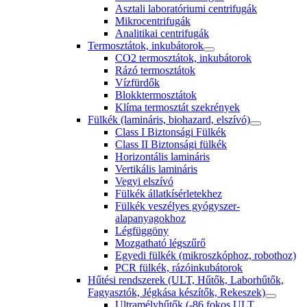
Asztali laboratóriumi centrifugák
Mikrocentrifugák
Analitikai centrifugák
Termosztátok, inkubátorok
CO2 termosztátok, inkubátorok
Rázó termosztátok
Vízfürdők
Blokktermosztátok
Klíma termosztát szekrények
Fülkék (lamináris, biohazard, elszívó)
Class I Biztonsági Fülkék
Class II Biztonsági fülkék
Horizontális lamináris
Vertikális lamináris
Vegyi elszívó
Fülkék állatkísérletekhez
Fülkék veszélyes gyógyszer-
alapanyagokhoz
Légfüggöny
Mozgatható légszűrő
Egyedi fülkék (mikroszkóphoz, robothoz)
PCR fülkék, rázóinkubátorok
Hűtési rendszerek (ULT, Hűtők, Laborhűtők,
Fagyasztók, Jégkása készítők, Rekeszek)
Ultramélyhűtők (-86 fokos ULT