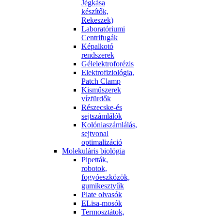
Jégkása
készítők,
Rekeszek)
Laboratóriumi
Centrifugák
Képalkotó
rendszerek
Gélelektroforézis
Elektrofiziológia,
Patch Clamp
Kisműszerek
vízfürdők
Részecske-és
sejtszámlálók
Kolóniaszámlálás,
sejtvonal
optimalizáció
Molekuláris biológia
Pipetták,
robotok,
fogyóeszközök,
gumikesztyűk
Plate olvasók
ELisa-mosók
Termosztátok,