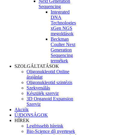
Next Generation
Sequencing
Integrated
DNA
Technologies
xGen NGS
megoldások
Beckman
Coulter Next
Generation
Sequencing
termékek
SZOLGÁLTATÁSOK
Oligonukleotid Online
árajánlat
Oligonukleotid szintézis
Szekvenálás
Készülék szerviz
3D Organoid Expansion
Szerviz
Akciók
ÚJDONSÁGOK
HÍREK
Legfrissebb híreink
Bio-Science díj nyertesek