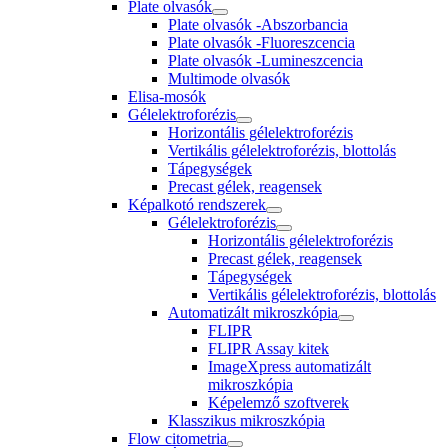
Plate olvasók
Plate olvasók -Abszorbancia
Plate olvasók -Fluoreszcencia
Plate olvasók -Lumineszcencia
Multimode olvasók
Elisa-mosók
Gélelektroforézis
Horizontális gélelektroforézis
Vertikális gélelektroforézis, blottolás
Tápegységek
Precast gélek, reagensek
Képalkotó rendszerek
Gélelektroforézis
Horizontális gélelektroforézis
Precast gélek, reagensek
Tápegységek
Vertikális gélelektroforézis, blottolás
Automatizált mikroszkópia
FLIPR
FLIPR Assay kitek
ImageXpress automatizált
mikroszkópia
Képelemző szoftverek
Klasszikus mikroszkópia
Flow citometria