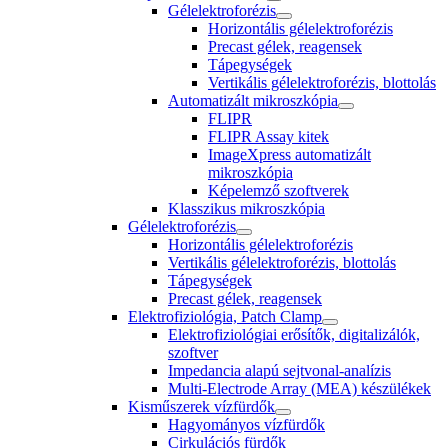
Gélelektroforézis
Horizontális gélelektroforézis
Precast gélek, reagensek
Tápegységek
Vertikális gélelektroforézis, blottolás
Automatizált mikroszkópia
FLIPR
FLIPR Assay kitek
ImageXpress automatizált
mikroszkópia
Képelemző szoftverek
Klasszikus mikroszkópia
Gélelektroforézis
Horizontális gélelektroforézis
Vertikális gélelektroforézis, blottolás
Tápegységek
Precast gélek, reagensek
Elektrofiziológia, Patch Clamp
Elektrofiziológiai erősítők, digitalizálók,
szoftver
Impedancia alapú sejtvonal-analízis
Multi-Electrode Array (MEA) készülékek
Kisműszerek vízfürdők
Hagyományos vízfürdők
Cirkulációs fürdők