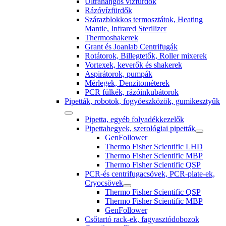
Ultrahangos vízfürdők
Rázóvízfürdők
Szárazblokkos termosztátok, Heating
Mantle, Infrared Sterilizer
Thermoshakerek
Grant és Joanlab Centrifugák
Rotátorok, Billegtetők, Roller mixerek
Vortexek, keverők és shakerek
Aspirátorok, pumpák
Mérlegek, Denzitométerek
PCR fülkék, rázóinkubátorok
Pipetták, robotok, fogyóeszközök, gumikesztyűk
Pipetta, egyéb folyadékkezelők
Pipettahegyek, szerológiai pipetták
GenFollower
Thermo Fisher Scientific LHD
Thermo Fisher Scientific MBP
Thermo Fisher Scientific QSP
PCR-és centrifugacsövek, PCR-plate-ek,
Cryocsövek
Thermo Fisher Scientific QSP
Thermo Fisher Scientific MBP
GenFollower
Csőtartó rack-ek, fagyasztódobozok