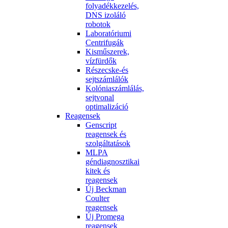
folyadékkezelés,
DNS izoláló
robotok
Laboratóriumi
Centrifugák
Kisműszerek,
vízfürdők
Részecske-és
sejtszámlálók
Kolóniaszámlálás,
sejtvonal
optimalizáció
Reagensek
Genscript
reagensek és
szolgáltatások
MLPA
géndiagnosztikai
kitek és
reagensek
Új Beckman
Coulter
reagensek
Új Promega
reagensek