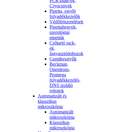
PCR-plate-ek,
Cryocsövek
Pipetta, egyéb
folyadékkezelők
Védőfelszerelések
Pipettahegyek,
szerológiai
pipetták
Csőtartó rack-
ek,
fagyasztódobozok
Gumikesztyűk
Beckman,
Opentrons,
Promega
folyadékkezelés,
DNS izoláló
robotok
Automatizált és
klasszikus
mikroszkópia
Automatizált
mikroszkópia
Klasszikus
mikroszkópia