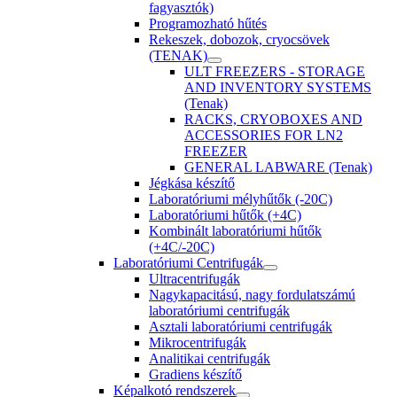
fagyasztók)
Programozható hűtés
Rekeszek, dobozok, cryocsövek
(TENAK)
ULT FREEZERS - STORAGE
AND INVENTORY SYSTEMS
(Tenak)
RACKS, CRYOBOXES AND
ACCESSORIES FOR LN2
FREEZER
GENERAL LABWARE (Tenak)
Jégkása készítő
Laboratóriumi mélyhűtők (-20C)
Laboratóriumi hűtők (+4C)
Kombinált laboratóriumi hűtők
(+4C/-20C)
Laboratóriumi Centrifugák
Ultracentrifugák
Nagykapacitású, nagy fordulatszámú
laboratóriumi centrifugák
Asztali laboratóriumi centrifugák
Mikrocentrifugák
Analitikai centrifugák
Gradiens készítő
Képalkotó rendszerek