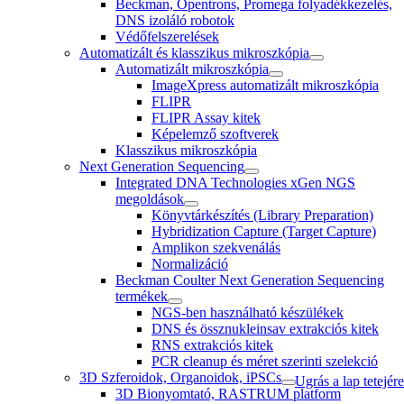
Beckman, Opentrons, Promega folyadékkezelés,
DNS izoláló robotok
Védőfelszerelések
Automatizált és klasszikus mikroszkópia
Automatizált mikroszkópia
ImageXpress automatizált mikroszkópia
FLIPR
FLIPR Assay kitek
Képelemző szoftverek
Klasszikus mikroszkópia
Next Generation Sequencing
Integrated DNA Technologies xGen NGS
megoldások
Könyvtárkészítés (Library Preparation)
Hybridization Capture (Target Capture)
Amplikon szekvenálás
Normalizáció
Beckman Coulter Next Generation Sequencing
termékek
NGS-ben használható készülékek
DNS és össznukleinsav extrakciós kitek
RNS extrakciós kitek
PCR cleanup és méret szerinti szelekció
3D Szferoidok, Organoidok, iPSCs
Ugrás a lap tetejére
3D Bionyomtató, RASTRUM platform