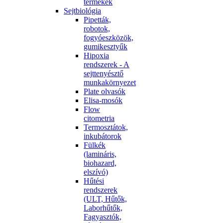
termékek
Sejtbiológia
Pipetták,
robotok,
fogyóeszközök,
gumikesztyűk
Hipoxia
rendszerek - A
sejttenyésztő
munkakörnyezet
Plate olvasók
Elisa-mosók
Flow
citometria
Termosztátok,
inkubátorok
Fülkék
(lamináris,
biohazard,
elszívó)
Hűtési
rendszerek
(ULT, Hűtők,
Laborhűtők,
Fagyasztók,