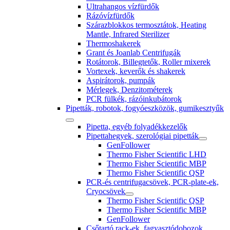
Ultrahangos vízfürdők
Rázóvízfürdők
Szárazblokkos termosztátok, Heating
Mantle, Infrared Sterilizer
Thermoshakerek
Grant és Joanlab Centrifugák
Rotátorok, Billegtetők, Roller mixerek
Vortexek, keverők és shakerek
Aspirátorok, pumpák
Mérlegek, Denzitométerek
PCR fülkék, rázóinkubátorok
Pipetták, robotok, fogyóeszközök, gumikesztyűk
Pipetta, egyéb folyadékkezelők
Pipettahegyek, szerológiai pipetták
GenFollower
Thermo Fisher Scientific LHD
Thermo Fisher Scientific MBP
Thermo Fisher Scientific QSP
PCR-és centrifugacsövek, PCR-plate-ek,
Cryocsövek
Thermo Fisher Scientific QSP
Thermo Fisher Scientific MBP
GenFollower
Csőtartó rack-ek, fagyasztódobozok