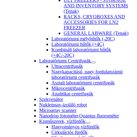
ULT FREEZERS - STORAGE
AND INVENTORY SYSTEMS
(Tenak)
RACKS, CRYOBOXES AND
ACCESSORIES FOR LN2
FREEZER
GENERAL LABWARE (Tenak)
Laboratóriumi mélyhűtők (-20C)
Laboratóriumi hűtők (+4C)
Kombinált laboratóriumi hűtők
(+4C/-20C)
Laboratóriumi Centrifugák
Ultracentrifugák
Nagykapacitású, nagy fordulatszámú
laboratóriumi centrifugák
Asztali laboratóriumi centrifugák
Mikrocentrifugák
Analitikai centrifugák
Szekvenátor
Nukleinsav-izoláló robot
Microarray scanner
Nanodrop fotométer,Quantus fluorométer
Kisműszerek, vízfürdők
Hagyományos vízfürdők
Cirkulációs fürdők