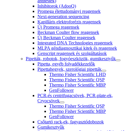
antitestek)
Inhibitorok (AdooQ)
Promega élettudományi reagensek
Next-generation sequencing
Kapilláris elektroforézis reagensek
Új Promega reagensek
Beckman Coulter flow reagensek
Új Beckman Coulter reagensek
Integrated DNA Technologies reagensek
MLPA géndiagnosztikai kitek és reagensek
Genscript reagensek és szolgáltatások
Pipetták, robotok, fogyóeszközök, gumikesztyűk
Pipetta, egyéb folyadékkezelők
Pipettahegyek, szerológiai pipetták
Thermo Fisher Scientific LHD
Thermo Fisher Scientific QSP
Thermo Fisher Scientific MBP
GenFollower
PCR-és centrifugacsövek, PCR-plate-ek,
Cryocsövek
Thermo Fisher Scientific QSP
Thermo Fisher Scientific MBP
GenFollower
Csőtartó rack-ek, fagyasztódobozok
Gumikesztyűk