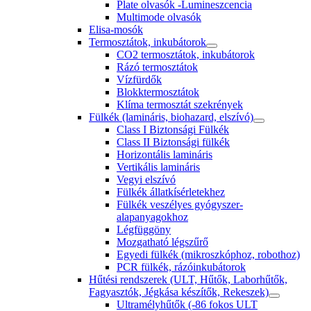
Plate olvasók -Lumineszcencia
Multimode olvasók
Elisa-mosók
Termosztátok, inkubátorok
CO2 termosztátok, inkubátorok
Rázó termosztátok
Vízfürdők
Blokktermosztátok
Klíma termosztát szekrények
Fülkék (lamináris, biohazard, elszívó)
Class I Biztonsági Fülkék
Class II Biztonsági fülkék
Horizontális lamináris
Vertikális lamináris
Vegyi elszívó
Fülkék állatkísérletekhez
Fülkék veszélyes gyógyszer-
alapanyagokhoz
Légfüggöny
Mozgatható légszűrő
Egyedi fülkék (mikroszkóphoz, robothoz)
PCR fülkék, rázóinkubátorok
Hűtési rendszerek (ULT, Hűtők, Laborhűtők,
Fagyasztók, Jégkása készítők, Rekeszek)
Ultramélyhűtők (-86 fokos ULT