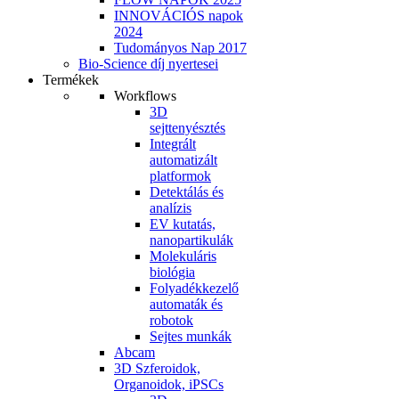
INNOVÁCIÓS napok
2024
Tudományos Nap 2017
Bio-Science díj nyertesei
Termékek
Workflows
3D
sejttenyésztés
Integrált
automatizált
platformok
Detektálás és
analízis
EV kutatás,
nanopartikulák
Molekuláris
biológia
Folyadékkezelő
automaták és
robotok
Sejtes munkák
Abcam
3D Szferoidok,
Organoidok, iPSCs