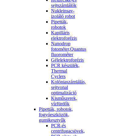
sejtszámlálók
Nukleinsav-
izoláló robot
Pipetták,
robotok
Kapilláris
elektroforézis
Nanodrop
fotométer,Quantus
fluorométer
Gélelektroforézis
PCR készülék,
Thermal
Cyclers
Kolóniaszámlálás,
sejtvonal
optimalizáció
Kisműszerek,
vízfürdők
Pipetták, robotok,
fogyóeszközök,
gumikesztyűk
PCR-és
centrifugacsövek,