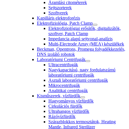
Áramlási citométerek
Sejtszorterek
Szoftverek
Kapilláris elektroforézis
Elektrofiziológia, Patch Clamp
Elektrofiziológiai erősítők, digitalizálók,
szoftver, Patch Clamp
Impedancia alapú sejtvonal-analízis
Multi-Electrode Array (MEA) készülékek
Beckman, Opentrons, Promega folyadékkezelés,
DNS izoláló robotok
Laboratóriumi Centrifugák
Ultracentrifugák
Nagykapacitású, nagy fordulatszámú
laboratóriumi centrifugák
Asztali laboratóriumi centrifugák
Mikrocentrifugák
Analitikai centrifugák
Kisműszerek, vízfürdők
Hagyományos vízfürdők
Cirkulációs fürdők
Ultrahangos vízfürdők
Rázóvízfürdők
Szárazblokkos termosztátok, Heating
Mantle, Infrared Sterilizer