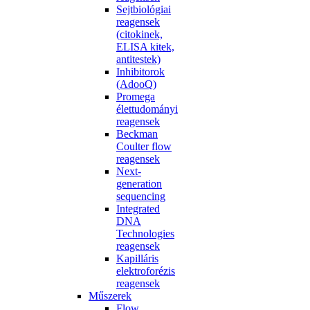
Sejtbiológiai
reagensek
(citokinek,
ELISA kitek,
antitestek)
Inhibitorok
(AdooQ)
Promega
élettudományi
reagensek
Beckman
Coulter flow
reagensek
Next-
generation
sequencing
Integrated
DNA
Technologies
reagensek
Kapilláris
elektroforézis
reagensek
Műszerek
Flow