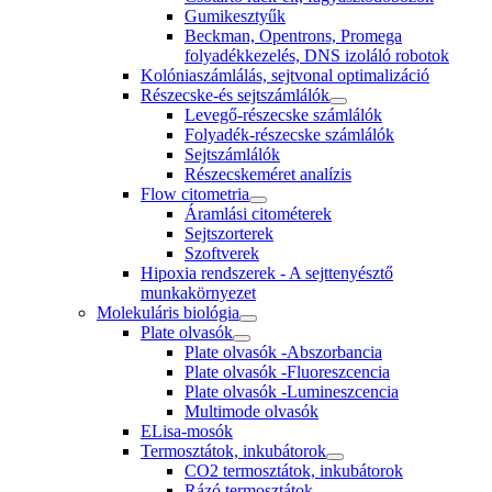
Gumikesztyűk
Beckman, Opentrons, Promega
folyadékkezelés, DNS izoláló robotok
Kolóniaszámlálás, sejtvonal optimalizáció
Részecske-és sejtszámlálók
Levegő-részecske számlálók
Folyadék-részecske számlálók
Sejtszámlálók
Részecskeméret analízis
Flow citometria
Áramlási citométerek
Sejtszorterek
Szoftverek
Hipoxia rendszerek - A sejttenyésztő
munkakörnyezet
Molekuláris biológia
Plate olvasók
Plate olvasók -Abszorbancia
Plate olvasók -Fluoreszcencia
Plate olvasók -Lumineszcencia
Multimode olvasók
ELisa-mosók
Termosztátok, inkubátorok
CO2 termosztátok, inkubátorok
Rázó termosztátok