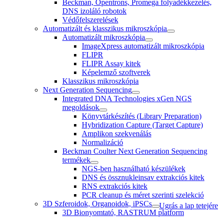
Beckman, Opentrons, Promega folyadékkezelés,
DNS izoláló robotok
Védőfelszerelések
Automatizált és klasszikus mikroszkópia
Automatizált mikroszkópia
ImageXpress automatizált mikroszkópia
FLIPR
FLIPR Assay kitek
Képelemző szoftverek
Klasszikus mikroszkópia
Next Generation Sequencing
Integrated DNA Technologies xGen NGS
megoldások
Könyvtárkészítés (Library Preparation)
Hybridization Capture (Target Capture)
Amplikon szekvenálás
Normalizáció
Beckman Coulter Next Generation Sequencing
termékek
NGS-ben használható készülékek
DNS és össznukleinsav extrakciós kitek
RNS extrakciós kitek
PCR cleanup és méret szerinti szelekció
3D Szferoidok, Organoidok, iPSCs
Ugrás a lap tetejére
3D Bionyomtató, RASTRUM platform