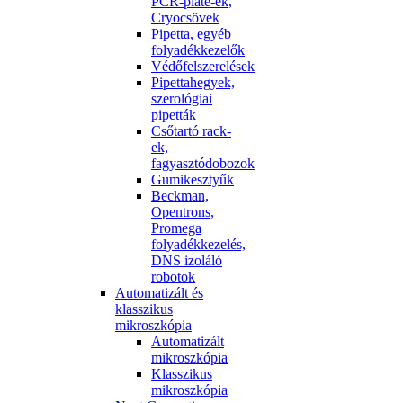
PCR-plate-ek,
Cryocsövek
Pipetta, egyéb
folyadékkezelők
Védőfelszerelések
Pipettahegyek,
szerológiai
pipetták
Csőtartó rack-
ek,
fagyasztódobozok
Gumikesztyűk
Beckman,
Opentrons,
Promega
folyadékkezelés,
DNS izoláló
robotok
Automatizált és
klasszikus
mikroszkópia
Automatizált
mikroszkópia
Klasszikus
mikroszkópia