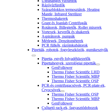
Ultrahangos vízfürdők
Rázóvízfürdők
Szárazblokkos termosztátok, Heating
Mantle, Infrared Sterilizer
Thermoshakerek
Grant és Joanlab Centrifugák
Rotátorok, Billegtetők, Roller mixerek
Vortexek, keverők és shakerek
Aspirátorok, pumpák
Mérlegek, Denzitométerek
PCR fülkék, rázóinkubátorok
Pipetták, robotok, fogyóeszközök, gumikesztyűk
Pipetta, egyéb folyadékkezelők
Pipettahegyek, szerológiai pipetták
GenFollower
Thermo Fisher Scientific LHD
Thermo Fisher Scientific MBP
Thermo Fisher Scientific QSP
PCR-és centrifugacsövek, PCR-plate-ek,
Cryocsövek
Thermo Fisher Scientific QSP
Thermo Fisher Scientific MBP
GenFollower
Csőtartó rack-ek, fagyasztódobozok