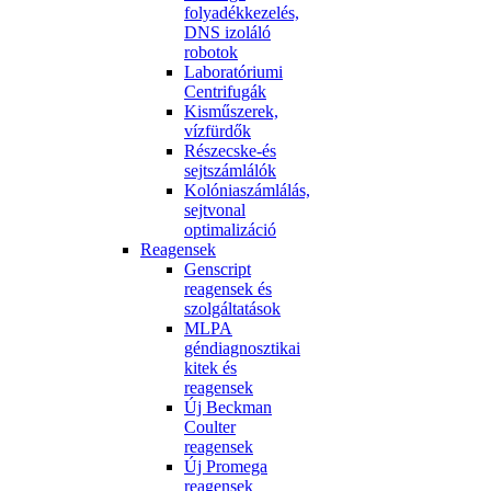
folyadékkezelés,
DNS izoláló
robotok
Laboratóriumi
Centrifugák
Kisműszerek,
vízfürdők
Részecske-és
sejtszámlálók
Kolóniaszámlálás,
sejtvonal
optimalizáció
Reagensek
Genscript
reagensek és
szolgáltatások
MLPA
géndiagnosztikai
kitek és
reagensek
Új Beckman
Coulter
reagensek
Új Promega
reagensek