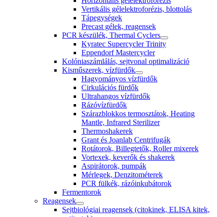
Horizontális gélelektroforézis
Vertikális gélelektroforézis, blottolás
Tápegységek
Precast gélek, reagensek
PCR készülék, Thermal Cyclers
Kyratec Supercycler Trinity
Eppendorf Mastercycler
Kolóniaszámlálás, sejtvonal optimalizáció
Kisműszerek, vízfürdők
Hagyományos vízfürdők
Cirkulációs fürdők
Ultrahangos vízfürdők
Rázóvízfürdők
Szárazblokkos termosztátok, Heating
Mantle, Infrared Sterilizer
Thermoshakerek
Grant és Joanlab Centrifugák
Rotátorok, Billegtetők, Roller mixerek
Vortexek, keverők és shakerek
Aspirátorok, pumpák
Mérlegek, Denzitométerek
PCR fülkék, rázóinkubátorok
Fermentorok
Reagensek
Sejtbiológiai reagensek (citokinek, ELISA kitek,