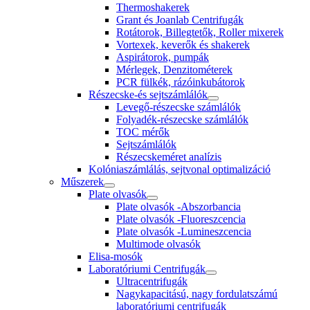
Thermoshakerek
Grant és Joanlab Centrifugák
Rotátorok, Billegtetők, Roller mixerek
Vortexek, keverők és shakerek
Aspirátorok, pumpák
Mérlegek, Denzitométerek
PCR fülkék, rázóinkubátorok
Részecske-és sejtszámlálók
Levegő-részecske számlálók
Folyadék-részecske számlálók
TOC mérők
Sejtszámlálók
Részecskeméret analízis
Kolóniaszámlálás, sejtvonal optimalizáció
Műszerek
Plate olvasók
Plate olvasók -Abszorbancia
Plate olvasók -Fluoreszcencia
Plate olvasók -Lumineszcencia
Multimode olvasók
Elisa-mosók
Laboratóriumi Centrifugák
Ultracentrifugák
Nagykapacitású, nagy fordulatszámú
laboratóriumi centrifugák