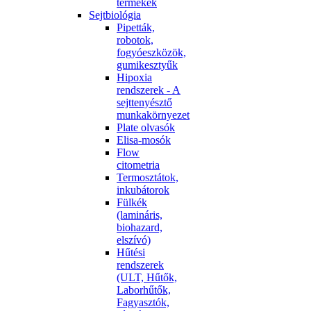
termékek
Sejtbiológia
Pipetták,
robotok,
fogyóeszközök,
gumikesztyűk
Hipoxia
rendszerek - A
sejttenyésztő
munkakörnyezet
Plate olvasók
Elisa-mosók
Flow
citometria
Termosztátok,
inkubátorok
Fülkék
(lamináris,
biohazard,
elszívó)
Hűtési
rendszerek
(ULT, Hűtők,
Laborhűtők,
Fagyasztók,