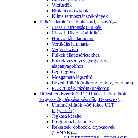
Vízfürdők
Blokktermosztátok
Klíma termosztát szekrények
Fülkék (lamináris, biohazard, elszívó)
Class I Biztonsági Fülkék
Class II Biztonsági fülkék
Horizontális lamináris
Vertikális lamináris
Vegyi elszívó
Fülkék állatkísérletekhez
Fülkék veszélyes gyógyszer-
alapanyagokhoz
Légfüggöny
Mozgatható légszűrő
Egyedi fülkék (mikroszkóphoz, robothoz)
PCR fülkék, rázóinkubátorok
Hűtési rendszerek (ULT, Hűtők, Laborhűtők,
Fagyasztók, Jégkása készítők, Rekeszek)
Ultramélyhűtők (-86 fokos ULT
fagyasztók)
Jégkása készítő
Programozható hűtés
Rekeszek, dobozok, cryocsövek
(TENAK)