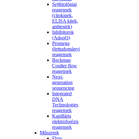
Sejtbiológiai
reagensek
(citokinek,
ELISA kitek,
antitestek)
Inhibitorok
(AdooQ)
Promega
élettudományi
reagensek
Beckman
Coulter flow
reagensek
Next-
generation
sequencing
Integrated
DNA
Technologies
reagensek
Kapilláris
elektroforézis
reagensek
Műszerek
Flow