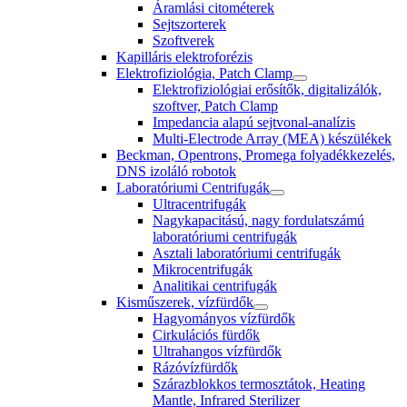
Áramlási citométerek
Sejtszorterek
Szoftverek
Kapilláris elektroforézis
Elektrofiziológia, Patch Clamp
Elektrofiziológiai erősítők, digitalizálók,
szoftver, Patch Clamp
Impedancia alapú sejtvonal-analízis
Multi-Electrode Array (MEA) készülékek
Beckman, Opentrons, Promega folyadékkezelés,
DNS izoláló robotok
Laboratóriumi Centrifugák
Ultracentrifugák
Nagykapacitású, nagy fordulatszámú
laboratóriumi centrifugák
Asztali laboratóriumi centrifugák
Mikrocentrifugák
Analitikai centrifugák
Kisműszerek, vízfürdők
Hagyományos vízfürdők
Cirkulációs fürdők
Ultrahangos vízfürdők
Rázóvízfürdők
Szárazblokkos termosztátok, Heating
Mantle, Infrared Sterilizer