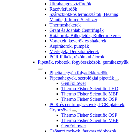
Ultrahangos vízfürdők
Rázóvízfürdők
Szárazblokkos termosztátok, Heating
Mantle, Infrared Sterilizer
Thermoshakerek
Grant és Joanlab Centrifugák
Rotátorok, Billegtetők, Roller mixerek
Vortexek, keverők és shakerek
Aspirátorok, pumpák
Mérlegek, Denzitométerek
PCR fülkék, rázóinkubátorok
Pipetták, robotok, fogyóeszközök, gumikesztyűk
Pipetta, egyéb folyadékkezelők
Pipettahegyek, szerológiai pipetták
GenFollower
Thermo Fisher Scientific LHD
Thermo Fisher Scientific MBP
Thermo Fisher Scientific QSP
PCR-és centrifugacsövek, PCR-plate-ek,
Cryocsövek
Thermo Fisher Scientific QSP
Thermo Fisher Scientific MBP
GenFollower
Csőtartó rack-ek, fagyasztódobozok