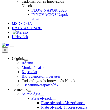
Tudományos és Innovációs
Napok
FLOW NAPOK 2025
INNOVÁCIÓS Napok
2024
MSDS,COA
KATALÓGUSOK
Hírlevelek
×
Cégünk
Rólunk
Munkatársaink
Kapcsolat
Bio-Science díj nyertesei
Tudományos és Innovációs Napok
Csapatunk-csapatépítők
Termékek
Sejtbiológia
Plate olvasók
Plate olvasók -Abszorbancia
Plate olvasók -Fluoreszcencia