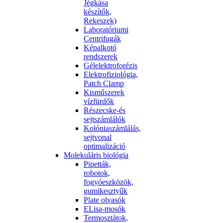
Jégkása
készítők,
Rekeszek)
Laboratóriumi
Centrifugák
Képalkotó
rendszerek
Gélelektroforézis
Elektrofiziológia,
Patch Clamp
Kisműszerek
vízfürdők
Részecske-és
sejtszámlálók
Kolóniaszámlálás,
sejtvonal
optimalizáció
Molekuláris biológia
Pipetták,
robotok,
fogyóeszközök,
gumikesztyűk
Plate olvasók
ELisa-mosók
Termosztátok,