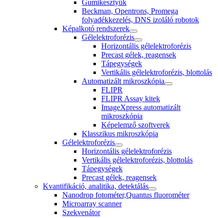
Gumikesztyűk
Beckman, Opentrons, Promega
folyadékkezelés, DNS izoláló robotok
Képalkotó rendszerek
Gélelektroforézis
Horizontális gélelektroforézis
Precast gélek, reagensek
Tápegységek
Vertikális gélelektroforézis, blottolás
Automatizált mikroszkópia
FLIPR
FLIPR Assay kitek
ImageXpress automatizált
mikroszkópia
Képelemző szoftverek
Klasszikus mikroszkópia
Gélelektroforézis
Horizontális gélelektroforézis
Vertikális gélelektroforézis, blottolás
Tápegységek
Precast gélek, reagensek
Kvantifikáció, analitika, detektálás
Nanodrop fotométer,Quantus fluorométer
Microarray scanner
Szekvenátor