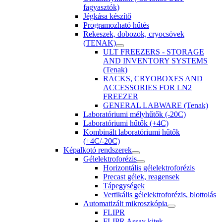
fagyasztók)
Jégkása készítő
Programozható hűtés
Rekeszek, dobozok, cryocsövek
(TENAK)
ULT FREEZERS - STORAGE
AND INVENTORY SYSTEMS
(Tenak)
RACKS, CRYOBOXES AND
ACCESSORIES FOR LN2
FREEZER
GENERAL LABWARE (Tenak)
Laboratóriumi mélyhűtők (-20C)
Laboratóriumi hűtők (+4C)
Kombinált laboratóriumi hűtők
(+4C/-20C)
Képalkotó rendszerek
Gélelektroforézis
Horizontális gélelektroforézis
Precast gélek, reagensek
Tápegységek
Vertikális gélelektroforézis, blottolás
Automatizált mikroszkópia
FLIPR
FLIPR Assay kitek