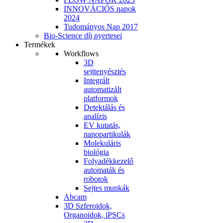
INNOVÁCIÓS napok
2024
Tudományos Nap 2017
Bio-Science díj nyertesei
Termékek
Workflows
3D
sejttenyésztés
Integrált
automatizált
platformok
Detektálás és
analízis
EV kutatás,
nanopartikulák
Molekuláris
biológia
Folyadékkezelő
automaták és
robotok
Sejtes munkák
Abcam
3D Szferoidok,
Organoidok, iPSCs