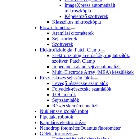
ImageXpress automatizált
mikroszkópia
Képelemző szoftverek
Klasszikus mikroszkópia
Flow citometria
Áramlási citométerek
Sejtszorterek
Szoftverek
Elektrofiziológia, Patch Clamp
Elektrofiziológiai erősítők, digitalizálók,
szoftver, Patch Clamp
Impedancia alapú sejtvonal-analízis
Multi-Electrode Array (MEA) készülékek
Részecske-és sejtszámlálók
Levegő-részecske számlálók
Folyadék-részecske számlálók
TOC mérők
Sejtszámlálók
Részecskeméret analízis
Nukleinsav-izoláló robot
Pipetták, robotok
Kapilláris elektroforézis
Nanodrop fotométer,Quantus fluorométer
Gélelektroforézis