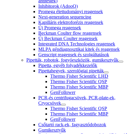
antitestek)
Inhibitorok (AdooQ)
Promega élettudományi reagensek
Next-generation sequencing
Kapilláris elektroforézis reagensek
Új Promega reagensek
Beckman Coulter flow reagensek
Új Beckman Coulter reagensek
Integrated DNA Technologies reagensek
MLPA géndiagnosztikai kitek és reagensek
Genscript reagensek és szolgáltatások
Pipetták, robotok, fogyóeszközök, gumikesztyűk
Pipetta, egyéb folyadékkezelők
Pipettahegyek, szerológiai pipetták
Thermo Fisher Scientific LHD
Thermo Fisher Scientific QSP
Thermo Fisher Scientific MBP
GenFollower
PCR-és centrifugacsövek, PCR-plate-ek,
Cryocsövek
Thermo Fisher Scientific QSP
Thermo Fisher Scientific MBP
GenFollower
Csőtartó rack-ek, fagyasztódobozok
Gumikesztyűk