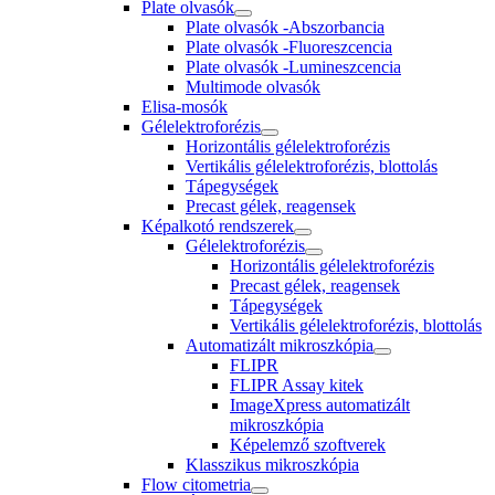
Plate olvasók
Plate olvasók -Abszorbancia
Plate olvasók -Fluoreszcencia
Plate olvasók -Lumineszcencia
Multimode olvasók
Elisa-mosók
Gélelektroforézis
Horizontális gélelektroforézis
Vertikális gélelektroforézis, blottolás
Tápegységek
Precast gélek, reagensek
Képalkotó rendszerek
Gélelektroforézis
Horizontális gélelektroforézis
Precast gélek, reagensek
Tápegységek
Vertikális gélelektroforézis, blottolás
Automatizált mikroszkópia
FLIPR
FLIPR Assay kitek
ImageXpress automatizált
mikroszkópia
Képelemző szoftverek
Klasszikus mikroszkópia
Flow citometria