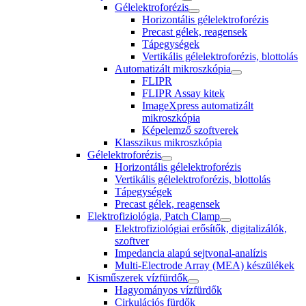
Gélelektroforézis
Horizontális gélelektroforézis
Precast gélek, reagensek
Tápegységek
Vertikális gélelektroforézis, blottolás
Automatizált mikroszkópia
FLIPR
FLIPR Assay kitek
ImageXpress automatizált
mikroszkópia
Képelemző szoftverek
Klasszikus mikroszkópia
Gélelektroforézis
Horizontális gélelektroforézis
Vertikális gélelektroforézis, blottolás
Tápegységek
Precast gélek, reagensek
Elektrofiziológia, Patch Clamp
Elektrofiziológiai erősítők, digitalizálók,
szoftver
Impedancia alapú sejtvonal-analízis
Multi-Electrode Array (MEA) készülékek
Kisműszerek vízfürdők
Hagyományos vízfürdők
Cirkulációs fürdők