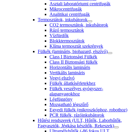
Asztali laboratóriumi centrifugák
Mikrocentrifugák
Analitikai centrifugák
Termosztátok, inkubátorok
CO2 termosztátok, inkubátorok
Rázó termosztátok
Vízfürdők
Blokktermosztátok
Klíma termosztát szekrények
Fülkék (lamináris, biohazard, elszívó)
Class I Biztonsági Fülkék
Class II Biztonsági fülkék
Horizontális lamináris
Vertikális lamináris
Vegyi elszívó
Fülkék állatkísérletekhez
Fülkék veszélyes gyógyszer-
alapanyagokhoz
Légfüggöny
Mozgatható légszűrő
Egyedi fülkék (mikroszkóphoz, robothoz)
PCR fülkék, rázóinkubátorok
Hűtési rendszerek (ULT, Hűtők, Laborhűtők,
Fagyasztók, Jégkása készítők, Rekeszek)
Ultramélyhűtők (-86 fokos ULT