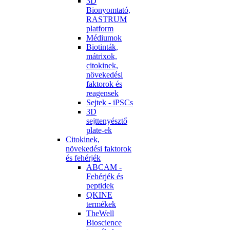
3D
Bionyomtató,
RASTRUM
platform
Médiumok
Biotinták,
mátrixok,
citokinek,
növekedési
faktorok és
reagensek
Sejtek - iPSCs
3D
sejttenyésztő
plate-ek
Citokinek,
növekedési faktorok
és fehérjék
ABCAM -
Fehérjék és
peptidek
QKINE
termékek
TheWell
Bioscience