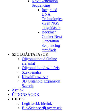
Next Generation
Sequencing
Integrated
DNA
Technologies
xGen NGS
megoldások
Beckman
Coulter Next
Generation
Sequencing
termékek
SZOLGÁLTATÁSOK
Oligonukleotid Online
árajánlat
Oligonukleotid szintézis
Szekvenálás
Készülék szerviz
3D Organoid Expansion
Szerviz
Akciók
ÚJDONSÁGOK
HÍREK
Legfrissebb híreink
Bio-Science díj nyertesek