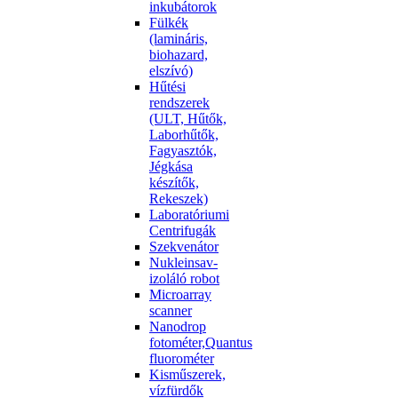
inkubátorok
Fülkék
(lamináris,
biohazard,
elszívó)
Hűtési
rendszerek
(ULT, Hűtők,
Laborhűtők,
Fagyasztók,
Jégkása
készítők,
Rekeszek)
Laboratóriumi
Centrifugák
Szekvenátor
Nukleinsav-
izoláló robot
Microarray
scanner
Nanodrop
fotométer,Quantus
fluorométer
Kisműszerek,
vízfürdők