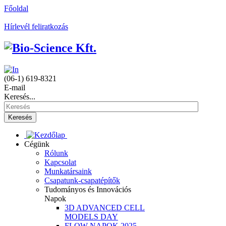
Főoldal
Hírlevél feliratkozás
(06-1) 619-8321
E-mail
Keresés...
Keresés
Cégünk
Rólunk
Kapcsolat
Munkatársaink
Csapatunk-csapatépítők
Tudományos és Innovációs
Napok
3D ADVANCED CELL
MODELS DAY
FLOW NAPOK 2025