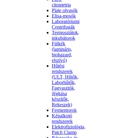
citometria
Plate olvasók
Elisa-mosók
Laboratóriumi
Centrifugák
Termosztátok,
inkubátorok
Fülkék
(lamináris,
biohazard,
elszívó)
Hűtési
rendszerek
(ULT, Hűtők,
Laborhűtők,
Fagyasztók,
Jégkása
készítők,
Rekeszek)
Fermentorok
Képalkotó
rendszerek
Elektrofiziológia,
Patch Clamp
Részecske-és