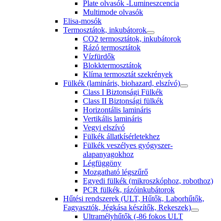
Plate olvasók -Lumineszcencia
Multimode olvasók
Elisa-mosók
Termosztátok, inkubátorok
CO2 termosztátok, inkubátorok
Rázó termosztátok
Vízfürdők
Blokktermosztátok
Klíma termosztát szekrények
Fülkék (lamináris, biohazard, elszívó)
Class I Biztonsági Fülkék
Class II Biztonsági fülkék
Horizontális lamináris
Vertikális lamináris
Vegyi elszívó
Fülkék állatkísérletekhez
Fülkék veszélyes gyógyszer-
alapanyagokhoz
Légfüggöny
Mozgatható légszűrő
Egyedi fülkék (mikroszkóphoz, robothoz)
PCR fülkék, rázóinkubátorok
Hűtési rendszerek (ULT, Hűtők, Laborhűtők,
Fagyasztók, Jégkása készítők, Rekeszek)
Ultramélyhűtők (-86 fokos ULT