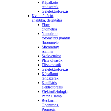
Képalkotó
rendszerek
Gélelektroforézis
Kvantifikáció,
analitika, detektálás
Flow
citometria
Nanodrop
fotométer,Quantus
fluorométer
Microarray
scanner
Szekvenátor
Plate olvasók
Elisa-mosók
Gélelektroforézis
Képalkotó
rendszerek
Kapilláris
elektroforézis
Elektrofiziológia,
Patch Clamp
Beckman,
Opentrons,
Promega