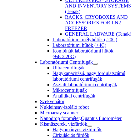
ULT FREEZERS - STORAGE
AND INVENTORY SYSTEMS
(Tenak)
RACKS, CRYOBOXES AND
ACCESSORIES FOR LN2
FREEZER
GENERAL LABWARE (Tenak)
Laboratóriumi mélyhűtők (-20C)
Laboratóriumi hűtők (+4C)
Kombinált laboratóriumi hűtők
(+4C/-20C)
Laboratóriumi Centrifugák
Ultracentrifugák
Nagykapacitású, nagy fordulatszámú
laboratóriumi centrifugák
Asztali laboratóriumi centrifugák
Mikrocentrifugák
Analitikai centrifugák
Szekvenátor
Nukleinsav-izoláló robot
Microarray scanner
Nanodrop fotométer,Quantus fluorométer
Kisműszerek, vízfürdők
Hagyományos vízfürdők
Cirkulációs fürdők