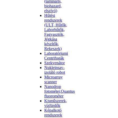
(lamináris,
biohazard,
elszívó)
Hűtési
rendszerek
(ULT, Hűtők,
Laborhűtők,
Fagyasztók,
Jégkása
készítők,
Rekeszek)
Laboratóriumi
Centrifugák
Szekvenátor
Nukleinsav-
izoláló robot
Microarray
scanner
Nanodrop
fotométer,Quantus
fluorométer
Kisműszerek,
vízfürdők
Képalkotó
rendszerek