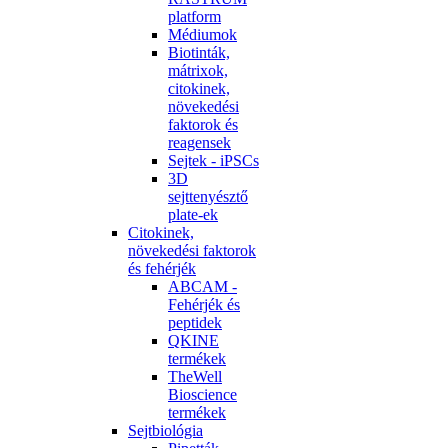
platform
Médiumok
Biotinták,
mátrixok,
citokinek,
növekedési
faktorok és
reagensek
Sejtek - iPSCs
3D
sejttenyésztő
plate-ek
Citokinek,
növekedési faktorok
és fehérjék
ABCAM -
Fehérjék és
peptidek
QKINE
termékek
TheWell
Bioscience
termékek
Sejtbiológia