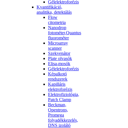
Gélelektroforézis
Kvantifikáció,
analitika, detektálás
Flow
citometria
Nanodrop
fotométer,Quantus
fluorométer
Microarray
scanner
Szekvenátor
Plate olvasók
Elisa-mosók
Gélelektroforézis
Képalkotó
rendszerek
Kapilláris
elektroforézis
Elektrofiziológia,
Patch Clamp
Beckman,
Opentrons,
Promega
folyadékkezelés,
DNS izoláló