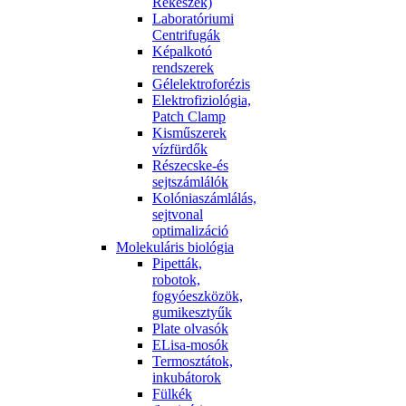
Rekeszek)
Laboratóriumi
Centrifugák
Képalkotó
rendszerek
Gélelektroforézis
Elektrofiziológia,
Patch Clamp
Kisműszerek
vízfürdők
Részecske-és
sejtszámlálók
Kolóniaszámlálás,
sejtvonal
optimalizáció
Molekuláris biológia
Pipetták,
robotok,
fogyóeszközök,
gumikesztyűk
Plate olvasók
ELisa-mosók
Termosztátok,
inkubátorok
Fülkék