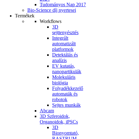
Tudományos Nap 2017
Bio-Science díj nyertesei
Termékek
Workflows
3D
sejttenyésztés
Integrált
automatizált
platformok
Detektálás és
analízis
EV kutatás,
nanopartikulák
Molekuláris
biológia
Folyadékkezelő
automaták és
robotok
Sejtes munkák
Abcam
3D Szferoidok,
Organoidok, iPSCs
3D
Bionyomtató,
RASTRUM