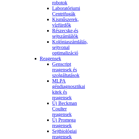
robotok
Laboratóriumi
Centrifugák
Kisműszerek,
vízfürdők
Részecske-és
sejtszámlálók
Kolóniaszámlálás,
sejtvonal
optimalizáció
Reagensek
Genscript
reagensek és
szolgáltatások
MLPA
géndiagnosztikai
kitek és
reagensek
Új Beckman
Coulter
reagensek
Új Promega
reagensek
Sejtbiológiai
reagensek