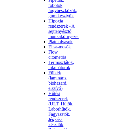
Pipetták,
robotok,
fogyóeszközök,
gumikesztyűk
Hipoxia
rendszerek - A
sejttenyésztő
munkakörnyezet
Plate olvasók
Elisa-mosók
Flow
citometria
Termosztátok,
inkubátorok
Fülkék
(lamináris,
biohazard,
elszívó)
Hűtési
rendszerek
(ULT, Hűtők,
Laborhűtők,
Fagyasztók,
Jégkása
készítők,