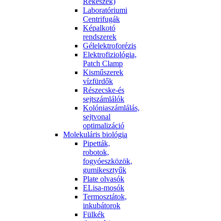
Rekeszek)
Laboratóriumi
Centrifugák
Képalkotó
rendszerek
Gélelektroforézis
Elektrofiziológia,
Patch Clamp
Kisműszerek
vízfürdők
Részecske-és
sejtszámlálók
Kolóniaszámlálás,
sejtvonal
optimalizáció
Molekuláris biológia
Pipetták,
robotok,
fogyóeszközök,
gumikesztyűk
Plate olvasók
ELisa-mosók
Termosztátok,
inkubátorok
Fülkék