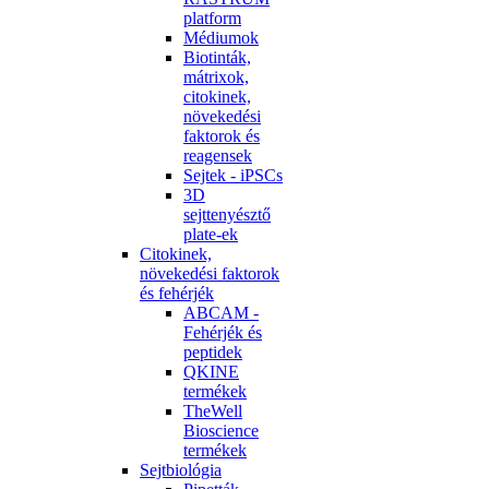
platform
Médiumok
Biotinták,
mátrixok,
citokinek,
növekedési
faktorok és
reagensek
Sejtek - iPSCs
3D
sejttenyésztő
plate-ek
Citokinek,
növekedési faktorok
és fehérjék
ABCAM -
Fehérjék és
peptidek
QKINE
termékek
TheWell
Bioscience
termékek
Sejtbiológia