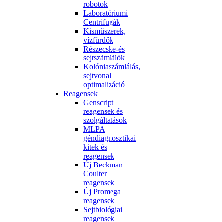
robotok
Laboratóriumi
Centrifugák
Kisműszerek,
vízfürdők
Részecske-és
sejtszámlálók
Kolóniaszámlálás,
sejtvonal
optimalizáció
Reagensek
Genscript
reagensek és
szolgáltatások
MLPA
géndiagnosztikai
kitek és
reagensek
Új Beckman
Coulter
reagensek
Új Promega
reagensek
Sejtbiológiai
reagensek