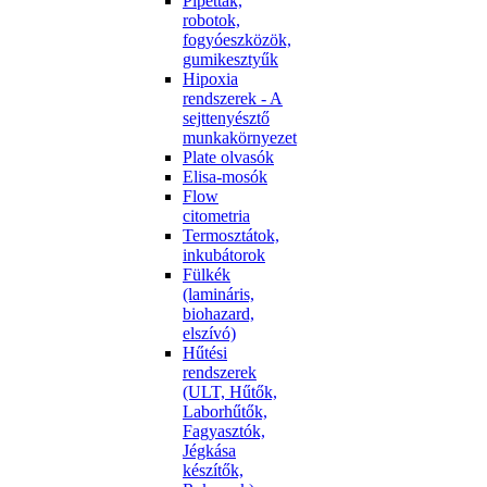
Pipetták,
robotok,
fogyóeszközök,
gumikesztyűk
Hipoxia
rendszerek - A
sejttenyésztő
munkakörnyezet
Plate olvasók
Elisa-mosók
Flow
citometria
Termosztátok,
inkubátorok
Fülkék
(lamináris,
biohazard,
elszívó)
Hűtési
rendszerek
(ULT, Hűtők,
Laborhűtők,
Fagyasztók,
Jégkása
készítők,