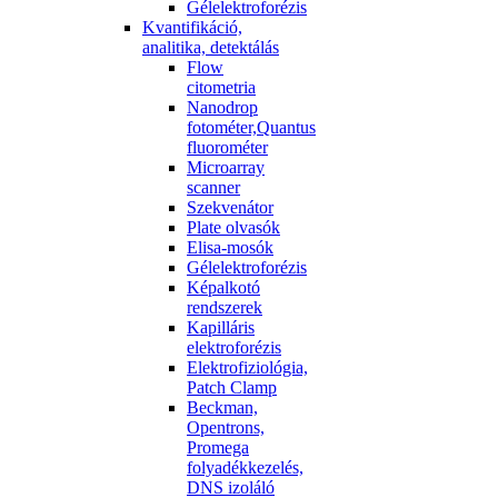
Gélelektroforézis
Kvantifikáció,
analitika, detektálás
Flow
citometria
Nanodrop
fotométer,Quantus
fluorométer
Microarray
scanner
Szekvenátor
Plate olvasók
Elisa-mosók
Gélelektroforézis
Képalkotó
rendszerek
Kapilláris
elektroforézis
Elektrofiziológia,
Patch Clamp
Beckman,
Opentrons,
Promega
folyadékkezelés,
DNS izoláló