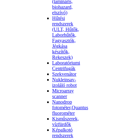
(lamináris,
biohazard,
elszívó)
Hűtési
rendszerek
(ULT, Hűtők,
Laborhűtők,
Fagyasztók,
Jégkása
készítők,
Rekeszek)
Laboratóriumi
Centrifugák
Szekvenátor
Nukleinsav-
izoláló robot
Microarray
scanner
Nanodrop
fotométer,Quantus
fluorométer
Kisműszerek,
vízfürdők
Képalkotó
rendszerek