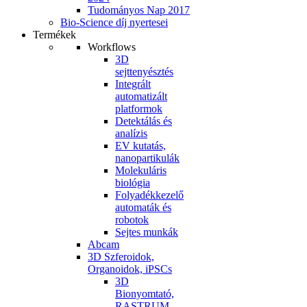
Tudományos Nap 2017
Bio-Science díj nyertesei
Termékek
Workflows
3D
sejttenyésztés
Integrált
automatizált
platformok
Detektálás és
analízis
EV kutatás,
nanopartikulák
Molekuláris
biológia
Folyadékkezelő
automaták és
robotok
Sejtes munkák
Abcam
3D Szferoidok,
Organoidok, iPSCs
3D
Bionyomtató,
RASTRUM