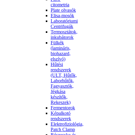
citometria
Plate olvasók
Elisa-mosók
Laboratóriumi
Centrifugák
Termosztátok,
inkubátorok
Fülkék
(lamináris,
biohazard,
elszívó)
Hűtési
rendszerek
(ULT, Hűtők,
Laborhűtők,
Fagyasztók,
Jégkása
készítők,
Rekeszek)
Fermentorok
Képalkotó
rendszerek
Elektrofiziológia,
Patch Clamp
Részecske-és