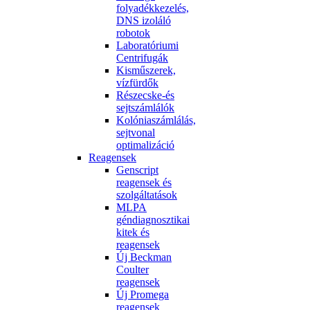
folyadékkezelés,
DNS izoláló
robotok
Laboratóriumi
Centrifugák
Kisműszerek,
vízfürdők
Részecske-és
sejtszámlálók
Kolóniaszámlálás,
sejtvonal
optimalizáció
Reagensek
Genscript
reagensek és
szolgáltatások
MLPA
géndiagnosztikai
kitek és
reagensek
Új Beckman
Coulter
reagensek
Új Promega
reagensek