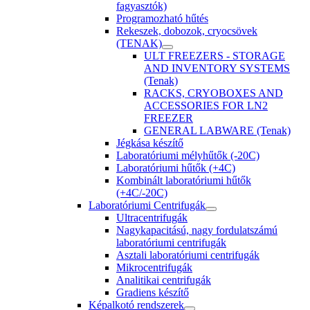
fagyasztók)
Programozható hűtés
Rekeszek, dobozok, cryocsövek
(TENAK)
ULT FREEZERS - STORAGE
AND INVENTORY SYSTEMS
(Tenak)
RACKS, CRYOBOXES AND
ACCESSORIES FOR LN2
FREEZER
GENERAL LABWARE (Tenak)
Jégkása készítő
Laboratóriumi mélyhűtők (-20C)
Laboratóriumi hűtők (+4C)
Kombinált laboratóriumi hűtők
(+4C/-20C)
Laboratóriumi Centrifugák
Ultracentrifugák
Nagykapacitású, nagy fordulatszámú
laboratóriumi centrifugák
Asztali laboratóriumi centrifugák
Mikrocentrifugák
Analitikai centrifugák
Gradiens készítő
Képalkotó rendszerek