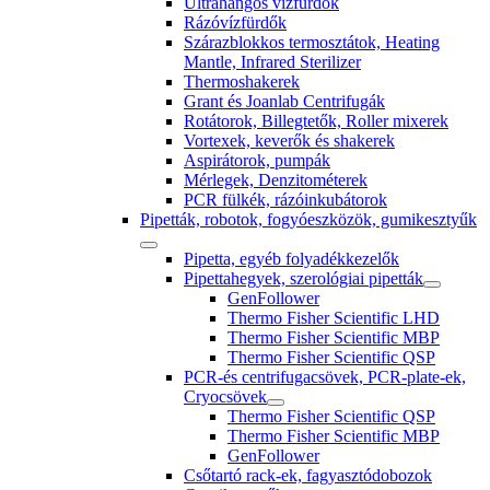
Ultrahangos vízfürdők
Rázóvízfürdők
Szárazblokkos termosztátok, Heating
Mantle, Infrared Sterilizer
Thermoshakerek
Grant és Joanlab Centrifugák
Rotátorok, Billegtetők, Roller mixerek
Vortexek, keverők és shakerek
Aspirátorok, pumpák
Mérlegek, Denzitométerek
PCR fülkék, rázóinkubátorok
Pipetták, robotok, fogyóeszközök, gumikesztyűk
Pipetta, egyéb folyadékkezelők
Pipettahegyek, szerológiai pipetták
GenFollower
Thermo Fisher Scientific LHD
Thermo Fisher Scientific MBP
Thermo Fisher Scientific QSP
PCR-és centrifugacsövek, PCR-plate-ek,
Cryocsövek
Thermo Fisher Scientific QSP
Thermo Fisher Scientific MBP
GenFollower
Csőtartó rack-ek, fagyasztódobozok