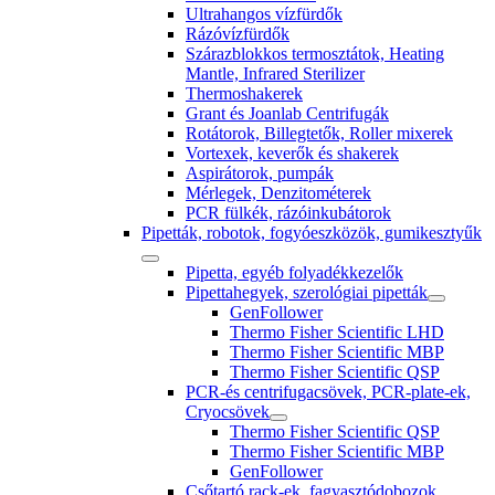
Ultrahangos vízfürdők
Rázóvízfürdők
Szárazblokkos termosztátok, Heating
Mantle, Infrared Sterilizer
Thermoshakerek
Grant és Joanlab Centrifugák
Rotátorok, Billegtetők, Roller mixerek
Vortexek, keverők és shakerek
Aspirátorok, pumpák
Mérlegek, Denzitométerek
PCR fülkék, rázóinkubátorok
Pipetták, robotok, fogyóeszközök, gumikesztyűk
Pipetta, egyéb folyadékkezelők
Pipettahegyek, szerológiai pipetták
GenFollower
Thermo Fisher Scientific LHD
Thermo Fisher Scientific MBP
Thermo Fisher Scientific QSP
PCR-és centrifugacsövek, PCR-plate-ek,
Cryocsövek
Thermo Fisher Scientific QSP
Thermo Fisher Scientific MBP
GenFollower
Csőtartó rack-ek, fagyasztódobozok