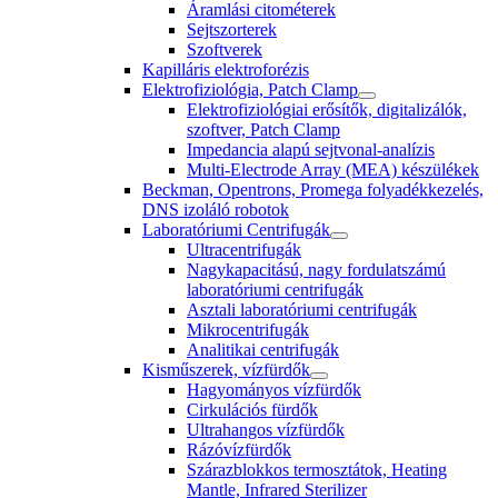
Áramlási citométerek
Sejtszorterek
Szoftverek
Kapilláris elektroforézis
Elektrofiziológia, Patch Clamp
Elektrofiziológiai erősítők, digitalizálók,
szoftver, Patch Clamp
Impedancia alapú sejtvonal-analízis
Multi-Electrode Array (MEA) készülékek
Beckman, Opentrons, Promega folyadékkezelés,
DNS izoláló robotok
Laboratóriumi Centrifugák
Ultracentrifugák
Nagykapacitású, nagy fordulatszámú
laboratóriumi centrifugák
Asztali laboratóriumi centrifugák
Mikrocentrifugák
Analitikai centrifugák
Kisműszerek, vízfürdők
Hagyományos vízfürdők
Cirkulációs fürdők
Ultrahangos vízfürdők
Rázóvízfürdők
Szárazblokkos termosztátok, Heating
Mantle, Infrared Sterilizer