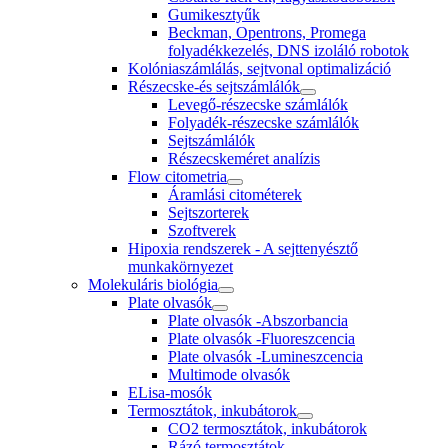
Gumikesztyűk
Beckman, Opentrons, Promega
folyadékkezelés, DNS izoláló robotok
Kolóniaszámlálás, sejtvonal optimalizáció
Részecske-és sejtszámlálók
Levegő-részecske számlálók
Folyadék-részecske számlálók
Sejtszámlálók
Részecskeméret analízis
Flow citometria
Áramlási citométerek
Sejtszorterek
Szoftverek
Hipoxia rendszerek - A sejttenyésztő
munkakörnyezet
Molekuláris biológia
Plate olvasók
Plate olvasók -Abszorbancia
Plate olvasók -Fluoreszcencia
Plate olvasók -Lumineszcencia
Multimode olvasók
ELisa-mosók
Termosztátok, inkubátorok
CO2 termosztátok, inkubátorok
Rázó termosztátok