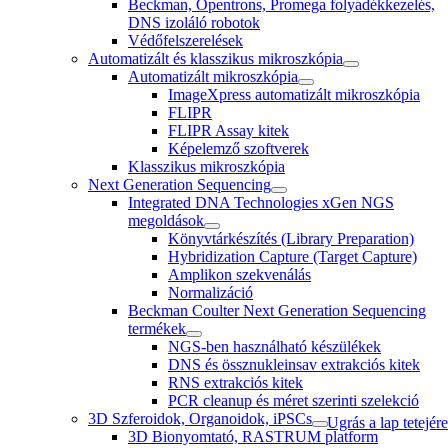
Beckman, Opentrons, Promega folyadékkezelés,
DNS izoláló robotok
Védőfelszerelések
Automatizált és klasszikus mikroszkópia
Automatizált mikroszkópia
ImageXpress automatizált mikroszkópia
FLIPR
FLIPR Assay kitek
Képelemző szoftverek
Klasszikus mikroszkópia
Next Generation Sequencing
Integrated DNA Technologies xGen NGS
megoldások
Könyvtárkészítés (Library Preparation)
Hybridization Capture (Target Capture)
Amplikon szekvenálás
Normalizáció
Beckman Coulter Next Generation Sequencing
termékek
NGS-ben használható készülékek
DNS és össznukleinsav extrakciós kitek
RNS extrakciós kitek
PCR cleanup és méret szerinti szelekció
3D Szferoidok, Organoidok, iPSCs
Ugrás a lap tetejére
3D Bionyomtató, RASTRUM platform