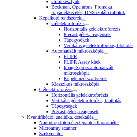
Gumikesztyűk
Beckman, Opentrons, Promega
folyadékkezelés, DNS izoláló robotok
Képalkotó rendszerek
Gélelektroforézis
Horizontális gélelektroforézis
Precast gélek, reagensek
Tápegységek
Vertikális gélelektroforézis, blottolás
Automatizált mikroszkópia
FLIPR
FLIPR Assay kitek
ImageXpress automatizált
mikroszkópia
Képelemző szoftverek
Klasszikus mikroszkópia
Gélelektroforézis
Horizontális gélelektroforézis
Vertikális gélelektroforézis, blottolás
Tápegységek
Precast gélek, reagensek
Kvantifikáció, analitika, detektálás
Nanodrop fotométer,Quantus fluorométer
Microarray scanner
Szekvenátor