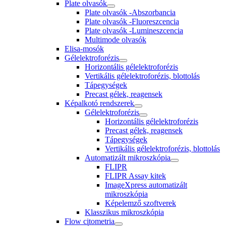
Plate olvasók
Plate olvasók -Abszorbancia
Plate olvasók -Fluoreszcencia
Plate olvasók -Lumineszcencia
Multimode olvasók
Elisa-mosók
Gélelektroforézis
Horizontális gélelektroforézis
Vertikális gélelektroforézis, blottolás
Tápegységek
Precast gélek, reagensek
Képalkotó rendszerek
Gélelektroforézis
Horizontális gélelektroforézis
Precast gélek, reagensek
Tápegységek
Vertikális gélelektroforézis, blottolás
Automatizált mikroszkópia
FLIPR
FLIPR Assay kitek
ImageXpress automatizált
mikroszkópia
Képelemző szoftverek
Klasszikus mikroszkópia
Flow citometria