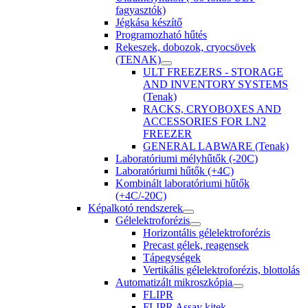
fagyasztók)
Jégkása készítő
Programozható hűtés
Rekeszek, dobozok, cryocsövek
(TENAK)
ULT FREEZERS - STORAGE
AND INVENTORY SYSTEMS
(Tenak)
RACKS, CRYOBOXES AND
ACCESSORIES FOR LN2
FREEZER
GENERAL LABWARE (Tenak)
Laboratóriumi mélyhűtők (-20C)
Laboratóriumi hűtők (+4C)
Kombinált laboratóriumi hűtők
(+4C/-20C)
Képalkotó rendszerek
Gélelektroforézis
Horizontális gélelektroforézis
Precast gélek, reagensek
Tápegységek
Vertikális gélelektroforézis, blottolás
Automatizált mikroszkópia
FLIPR
FLIPR Assay kitek