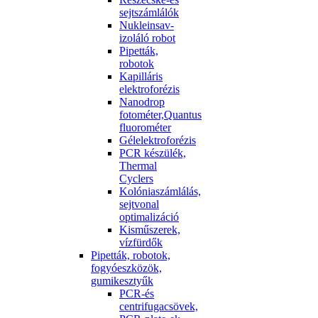
sejtszámlálók
Nukleinsav-
izoláló robot
Pipetták,
robotok
Kapilláris
elektroforézis
Nanodrop
fotométer,Quantus
fluorométer
Gélelektroforézis
PCR készülék,
Thermal
Cyclers
Kolóniaszámlálás,
sejtvonal
optimalizáció
Kisműszerek,
vízfürdők
Pipetták, robotok,
fogyóeszközök,
gumikesztyűk
PCR-és
centrifugacsövek,