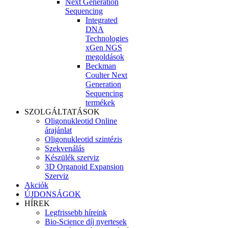
Next Generation
Sequencing
Integrated
DNA
Technologies
xGen NGS
megoldások
Beckman
Coulter Next
Generation
Sequencing
termékek
SZOLGÁLTATÁSOK
Oligonukleotid Online
árajánlat
Oligonukleotid szintézis
Szekvenálás
Készülék szerviz
3D Organoid Expansion
Szerviz
Akciók
ÚJDONSÁGOK
HÍREK
Legfrissebb híreink
Bio-Science díj nyertesek