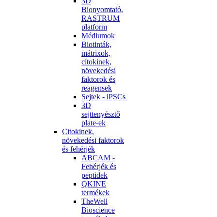
3D
Bionyomtató,
RASTRUM
platform
Médiumok
Biotinták,
mátrixok,
citokinek,
növekedési
faktorok és
reagensek
Sejtek - iPSCs
3D
sejttenyésztő
plate-ek
Citokinek,
növekedési faktorok
és fehérjék
ABCAM -
Fehérjék és
peptidek
QKINE
termékek
TheWell
Bioscience