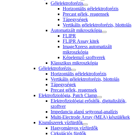
Gélelektroforézis
Horizontális gélelektroforézis
Precast gélek, reagensek
Tápegységek
Vertikális gélelektroforézis, blottolás
Automatizált mikroszkópia
FLIPR
FLIPR Assay kitek
ImageXpress automatizált
mikroszkópia
Képelemző szoftverek
Klasszikus mikroszkópia
Gélelektroforézis
Horizontális gélelektroforézis
Vertikális gélelektroforézis, blottolás
Tápegységek
Precast gélek, reagensek
Elektrofiziológia, Patch Clamp
Elektrofiziológiai erősítők, digitalizálók,
szoftver
Impedancia alapú sejtvonal-analízis
Multi-Electrode Array (MEA) készülékek
Kisműszerek vízfürdők
Hagyományos vízfürdők
Cirkulációs fürdők