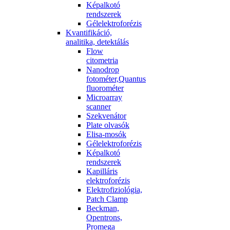
Képalkotó
rendszerek
Gélelektroforézis
Kvantifikáció,
analitika, detektálás
Flow
citometria
Nanodrop
fotométer,Quantus
fluorométer
Microarray
scanner
Szekvenátor
Plate olvasók
Elisa-mosók
Gélelektroforézis
Képalkotó
rendszerek
Kapilláris
elektroforézis
Elektrofiziológia,
Patch Clamp
Beckman,
Opentrons,
Promega