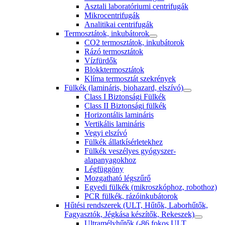
Asztali laboratóriumi centrifugák
Mikrocentrifugák
Analitikai centrifugák
Termosztátok, inkubátorok
CO2 termosztátok, inkubátorok
Rázó termosztátok
Vízfürdők
Blokktermosztátok
Klíma termosztát szekrények
Fülkék (lamináris, biohazard, elszívó)
Class I Biztonsági Fülkék
Class II Biztonsági fülkék
Horizontális lamináris
Vertikális lamináris
Vegyi elszívó
Fülkék állatkísérletekhez
Fülkék veszélyes gyógyszer-
alapanyagokhoz
Légfüggöny
Mozgatható légszűrő
Egyedi fülkék (mikroszkóphoz, robothoz)
PCR fülkék, rázóinkubátorok
Hűtési rendszerek (ULT, Hűtők, Laborhűtők,
Fagyasztók, Jégkása készítők, Rekeszek)
Ultramélyhűtők (-86 fokos ULT