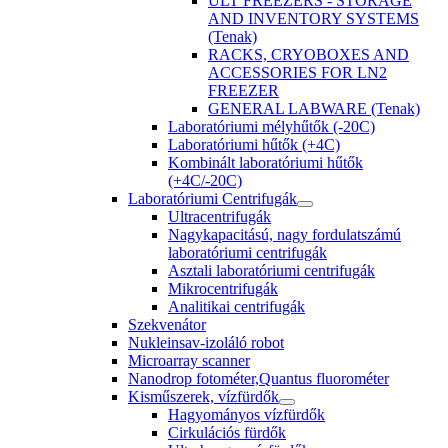
ULT FREEZERS - STORAGE
AND INVENTORY SYSTEMS
(Tenak)
RACKS, CRYOBOXES AND
ACCESSORIES FOR LN2
FREEZER
GENERAL LABWARE (Tenak)
Laboratóriumi mélyhűtők (-20C)
Laboratóriumi hűtők (+4C)
Kombinált laboratóriumi hűtők
(+4C/-20C)
Laboratóriumi Centrifugák
Ultracentrifugák
Nagykapacitású, nagy fordulatszámú
laboratóriumi centrifugák
Asztali laboratóriumi centrifugák
Mikrocentrifugák
Analitikai centrifugák
Szekvenátor
Nukleinsav-izoláló robot
Microarray scanner
Nanodrop fotométer,Quantus fluorométer
Kisműszerek, vízfürdők
Hagyományos vízfürdők
Cirkulációs fürdők