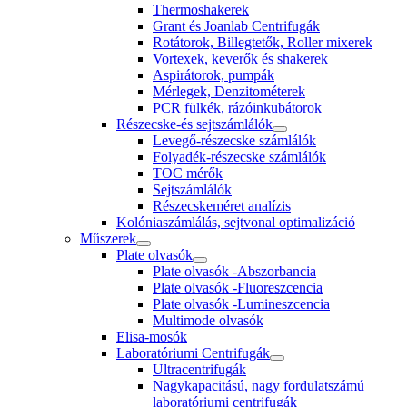
Thermoshakerek
Grant és Joanlab Centrifugák
Rotátorok, Billegtetők, Roller mixerek
Vortexek, keverők és shakerek
Aspirátorok, pumpák
Mérlegek, Denzitométerek
PCR fülkék, rázóinkubátorok
Részecske-és sejtszámlálók
Levegő-részecske számlálók
Folyadék-részecske számlálók
TOC mérők
Sejtszámlálók
Részecskeméret analízis
Kolóniaszámlálás, sejtvonal optimalizáció
Műszerek
Plate olvasók
Plate olvasók -Abszorbancia
Plate olvasók -Fluoreszcencia
Plate olvasók -Lumineszcencia
Multimode olvasók
Elisa-mosók
Laboratóriumi Centrifugák
Ultracentrifugák
Nagykapacitású, nagy fordulatszámú
laboratóriumi centrifugák