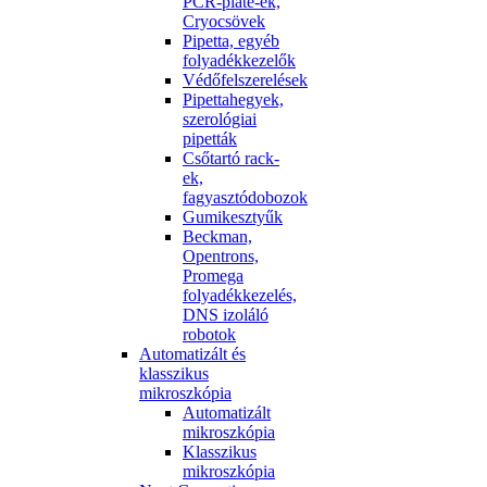
PCR-plate-ek,
Cryocsövek
Pipetta, egyéb
folyadékkezelők
Védőfelszerelések
Pipettahegyek,
szerológiai
pipetták
Csőtartó rack-
ek,
fagyasztódobozok
Gumikesztyűk
Beckman,
Opentrons,
Promega
folyadékkezelés,
DNS izoláló
robotok
Automatizált és
klasszikus
mikroszkópia
Automatizált
mikroszkópia
Klasszikus
mikroszkópia