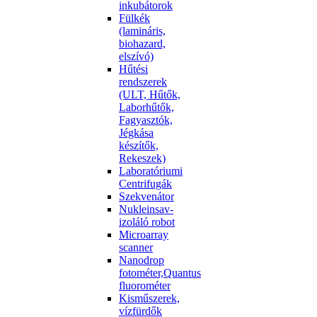
inkubátorok
Fülkék
(lamináris,
biohazard,
elszívó)
Hűtési
rendszerek
(ULT, Hűtők,
Laborhűtők,
Fagyasztók,
Jégkása
készítők,
Rekeszek)
Laboratóriumi
Centrifugák
Szekvenátor
Nukleinsav-
izoláló robot
Microarray
scanner
Nanodrop
fotométer,Quantus
fluorométer
Kisműszerek,
vízfürdők