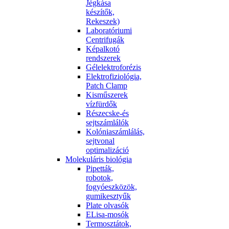
Jégkása
készítők,
Rekeszek)
Laboratóriumi
Centrifugák
Képalkotó
rendszerek
Gélelektroforézis
Elektrofiziológia,
Patch Clamp
Kisműszerek
vízfürdők
Részecske-és
sejtszámlálók
Kolóniaszámlálás,
sejtvonal
optimalizáció
Molekuláris biológia
Pipetták,
robotok,
fogyóeszközök,
gumikesztyűk
Plate olvasók
ELisa-mosók
Termosztátok,