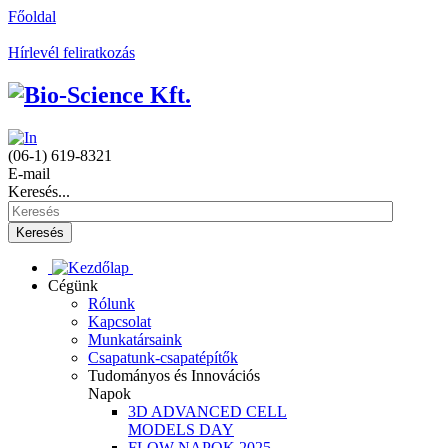
Főoldal
Hírlevél feliratkozás
(06-1) 619-8321
E-mail
Keresés...
Keresés
Cégünk
Rólunk
Kapcsolat
Munkatársaink
Csapatunk-csapatépítők
Tudományos és Innovációs
Napok
3D ADVANCED CELL
MODELS DAY
FLOW NAPOK 2025