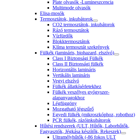
Plate olvasók -Lumineszcencia
Multimode olvasók
Elisa-mosók
Termosztátok, inkubátorok
CO2 termosztátok, inkubátorok
Rázó termosztátok
Vízfürdők
Blokktermosztátok
Klíma termosztát szekrények
Fülkék (lamináris, biohazard, elszívó)
Class I Biztonsági Fülkék
Class II Biztonsági fülkék
Horizontális lamináris
Vertikális lamináris
Vegyi elszívó
Fülkék állatkísérletekhez
Fülkék veszélyes gyógyszer-
alapanyagokhoz
Légfüggöny
Mozgatható légszűrő
Egyedi fülkék (mikroszkóphoz, robothoz)
PCR fülkék, rázóinkubátorok
Hűtési rendszerek (ULT, Hűtők, Laborhűtők,
Fagyasztók, Jégkása készítők, Rekeszek)
Ultramélyhűtők (-86 fokos ULT