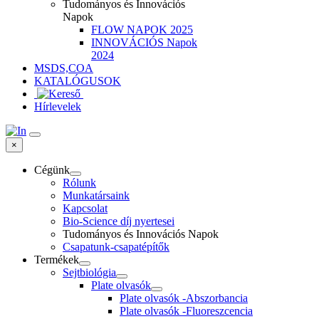
Tudományos és Innovációs
Napok
FLOW NAPOK 2025
INNOVÁCIÓS Napok
2024
MSDS,COA
KATALÓGUSOK
Hírlevelek
×
Cégünk
Rólunk
Munkatársaink
Kapcsolat
Bio-Science díj nyertesei
Tudományos és Innovációs Napok
Csapatunk-csapatépítők
Termékek
Sejtbiológia
Plate olvasók
Plate olvasók -Abszorbancia
Plate olvasók -Fluoreszcencia