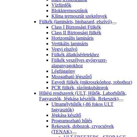
Vízfürdők
Blokktermosztátok
Klíma termosztát szekrények
Fülkék (lamináris, biohazard, elszívó)
Class I Biztonsági Fülkék
Class II Biztonsági fülkék
Horizontális lamináris
Vertikális lamináris
Vegyi elszívó
Fülkék állatkísérletekhez
Fülkék veszélyes gyógyszer-
alapanyagokhoz
Légfüggöny
Mozgatható légszűrő
Egyedi fülkék (mikroszkóphoz, robothoz)
PCR fülkék, rázóinkubátorok
Hűtési rendszerek (ULT, Hűtők, Laborhűtők,
Fagyasztók, Jégkása készítők, Rekeszek)
Ultramélyhűtők (-86 fokos ULT
fagyasztók)
Jégkása készítő
Programozható hűtés
Rekeszek, dobozok, cryocsövek
(TENAK)