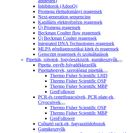
antitestek)
Inhibitorok (AdooQ)
Promega élettudományi reagensek
Next-generation sequencing
Kapilláris elektroforézis reagensek
Új Promega reagensek
Beckman Coulter flow reagensek
Új Beckman Coulter reagensek
Integrated DNA Technologies reagensek
MLPA géndiagnosztikai kitek és reagensek
Genscript reagensek és szolgáltatások
Pipetták, robotok, fogyóeszközök, gumikesztyűk
Pipetta, egyéb folyadékkezelők
Pipettahegyek, szerológiai pipetták
Thermo Fisher Scientific LHD
Thermo Fisher Scientific QSP
Thermo Fisher Scientific MBP
GenFollower
PCR-és centrifugacsövek, PCR-plate-ek,
Cryocsövek
Thermo Fisher Scientific QSP
Thermo Fisher Scientific MBP
GenFollower
Csőtartó rack-ek, fagyasztódobozok
Gumikesztyűk