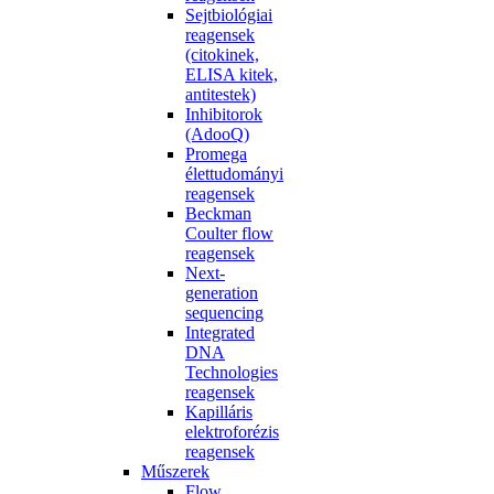
Sejtbiológiai
reagensek
(citokinek,
ELISA kitek,
antitestek)
Inhibitorok
(AdooQ)
Promega
élettudományi
reagensek
Beckman
Coulter flow
reagensek
Next-
generation
sequencing
Integrated
DNA
Technologies
reagensek
Kapilláris
elektroforézis
reagensek
Műszerek
Flow