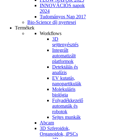
INNOVÁCIÓS napok
2024
Tudományos Nap 2017
Bio-Science díj nyertesei
Termékek
Workflows
3D
sejttenyésztés
Integrált
automatizált
platformok
Detektálás és
analízis
EV kutatás,
nanopartikulák
Molekuláris
biológia
Folyadékkezelő
automaták és
robotok
Sejtes munkák
Abcam
3D Szferoidok,
Organoidok, iPSCs