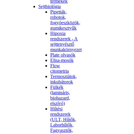
termékek
Sejtbiológia
Pipetták,
robotok,
fogyóeszközök,
gumikesztyűk
Hipoxia
rendszerek - A
sejttenyésztő
munkakörnyezet
Plate olvasók
Elisa-mosók
Flow
citometria
Termosztátok,
inkubátorok
Fülkék
(lamináris,
biohazard,
elszívó)
Hűtési
rendszerek
(ULT, Hűtők,
Laborhűtők,
Fagyasztók,