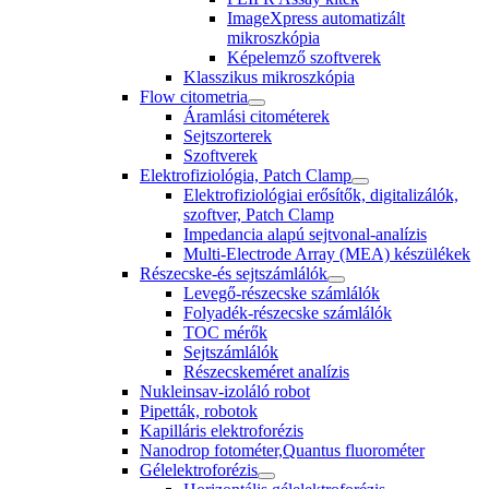
ImageXpress automatizált
mikroszkópia
Képelemző szoftverek
Klasszikus mikroszkópia
Flow citometria
Áramlási citométerek
Sejtszorterek
Szoftverek
Elektrofiziológia, Patch Clamp
Elektrofiziológiai erősítők, digitalizálók,
szoftver, Patch Clamp
Impedancia alapú sejtvonal-analízis
Multi-Electrode Array (MEA) készülékek
Részecske-és sejtszámlálók
Levegő-részecske számlálók
Folyadék-részecske számlálók
TOC mérők
Sejtszámlálók
Részecskeméret analízis
Nukleinsav-izoláló robot
Pipetták, robotok
Kapilláris elektroforézis
Nanodrop fotométer,Quantus fluorométer
Gélelektroforézis