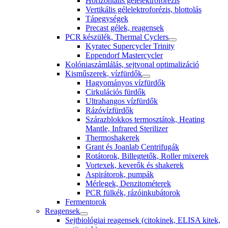
Horizontális gélelektroforézis
Vertikális gélelektroforézis, blottolás
Tápegységek
Precast gélek, reagensek
PCR készülék, Thermal Cyclers
Kyratec Supercycler Trinity
Eppendorf Mastercycler
Kolóniaszámlálás, sejtvonal optimalizáció
Kisműszerek, vízfürdők
Hagyományos vízfürdők
Cirkulációs fürdők
Ultrahangos vízfürdők
Rázóvízfürdők
Szárazblokkos termosztátok, Heating
Mantle, Infrared Sterilizer
Thermoshakerek
Grant és Joanlab Centrifugák
Rotátorok, Billegtetők, Roller mixerek
Vortexek, keverők és shakerek
Aspirátorok, pumpák
Mérlegek, Denzitométerek
PCR fülkék, rázóinkubátorok
Fermentorok
Reagensek
Sejtbiológiai reagensek (citokinek, ELISA kitek,