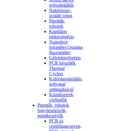
sejtszámlálók
Nukleinsav-
izoláló robot
Pipetták,
robotok
Kapilláris
elektroforézis
Nanodrop
fotométer,Quantus
fluorométer
Gélelektroforézis
PCR készülék,
Thermal
Cyclers
Kolóniaszámlálás,
sejtvonal
optimalizáció
Kisműszerek,
vízfürdők
Pipetták, robotok,
fogyóeszközök,
gumikesztyűk
PCR-és
centrifugacsövek,