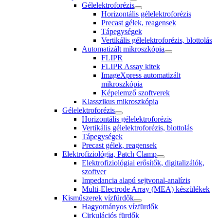
Gélelektroforézis
Horizontális gélelektroforézis
Precast gélek, reagensek
Tápegységek
Vertikális gélelektroforézis, blottolás
Automatizált mikroszkópia
FLIPR
FLIPR Assay kitek
ImageXpress automatizált
mikroszkópia
Képelemző szoftverek
Klasszikus mikroszkópia
Gélelektroforézis
Horizontális gélelektroforézis
Vertikális gélelektroforézis, blottolás
Tápegységek
Precast gélek, reagensek
Elektrofiziológia, Patch Clamp
Elektrofiziológiai erősítők, digitalizálók,
szoftver
Impedancia alapú sejtvonal-analízis
Multi-Electrode Array (MEA) készülékek
Kisműszerek vízfürdők
Hagyományos vízfürdők
Cirkulációs fürdők