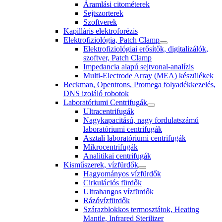
Áramlási citométerek
Sejtszorterek
Szoftverek
Kapilláris elektroforézis
Elektrofiziológia, Patch Clamp
Elektrofiziológiai erősítők, digitalizálók,
szoftver, Patch Clamp
Impedancia alapú sejtvonal-analízis
Multi-Electrode Array (MEA) készülékek
Beckman, Opentrons, Promega folyadékkezelés,
DNS izoláló robotok
Laboratóriumi Centrifugák
Ultracentrifugák
Nagykapacitású, nagy fordulatszámú
laboratóriumi centrifugák
Asztali laboratóriumi centrifugák
Mikrocentrifugák
Analitikai centrifugák
Kisműszerek, vízfürdők
Hagyományos vízfürdők
Cirkulációs fürdők
Ultrahangos vízfürdők
Rázóvízfürdők
Szárazblokkos termosztátok, Heating
Mantle, Infrared Sterilizer