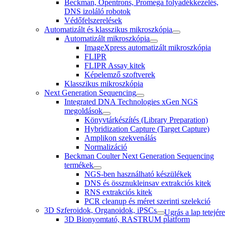
Beckman, Opentrons, Promega folyadékkezelés,
DNS izoláló robotok
Védőfelszerelések
Automatizált és klasszikus mikroszkópia
Automatizált mikroszkópia
ImageXpress automatizált mikroszkópia
FLIPR
FLIPR Assay kitek
Képelemző szoftverek
Klasszikus mikroszkópia
Next Generation Sequencing
Integrated DNA Technologies xGen NGS
megoldások
Könyvtárkészítés (Library Preparation)
Hybridization Capture (Target Capture)
Amplikon szekvenálás
Normalizáció
Beckman Coulter Next Generation Sequencing
termékek
NGS-ben használható készülékek
DNS és össznukleinsav extrakciós kitek
RNS extrakciós kitek
PCR cleanup és méret szerinti szelekció
3D Szferoidok, Organoidok, iPSCs
Ugrás a lap tetejére
3D Bionyomtató, RASTRUM platform