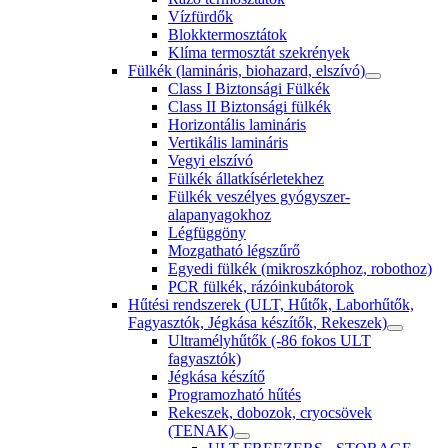
Vízfürdők
Blokktermosztátok
Klíma termosztát szekrények
Fülkék (lamináris, biohazard, elszívó)
Class I Biztonsági Fülkék
Class II Biztonsági fülkék
Horizontális lamináris
Vertikális lamináris
Vegyi elszívó
Fülkék állatkísérletekhez
Fülkék veszélyes gyógyszer-
alapanyagokhoz
Légfüggöny
Mozgatható légszűrő
Egyedi fülkék (mikroszkóphoz, robothoz)
PCR fülkék, rázóinkubátorok
Hűtési rendszerek (ULT, Hűtők, Laborhűtők,
Fagyasztók, Jégkása készítők, Rekeszek)
Ultramélyhűtők (-86 fokos ULT
fagyasztók)
Jégkása készítő
Programozható hűtés
Rekeszek, dobozok, cryocsövek
(TENAK)