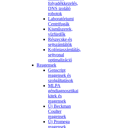
folyadékkezelés,
DNS izoláló
robotok
Laboratóriumi
Centrifugák
Kisműszerek,
vízfürdők
Részecske-és
sejtszámlálók
Kolóniaszámlálás,
sejtvonal
optimalizáció
Reagensek
Genscript
reagensek és
szolgáltatások
MLPA
géndiagnosztikai
kitek és
reagensek
Új Beckman
Coulter
reagensek
Új Promega
reagensek