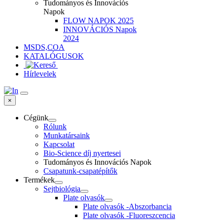
Tudományos és Innovációs
Napok
FLOW NAPOK 2025
INNOVÁCIÓS Napok
2024
MSDS,COA
KATALÓGUSOK
Hírlevelek
×
Cégünk
Rólunk
Munkatársaink
Kapcsolat
Bio-Science díj nyertesei
Tudományos és Innovációs Napok
Csapatunk-csapatépítők
Termékek
Sejtbiológia
Plate olvasók
Plate olvasók -Abszorbancia
Plate olvasók -Fluoreszcencia