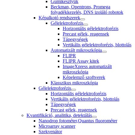
Gumikesztyűk
Beckman, Opentrons, Promega
folyadékkezelés, DNS izoláló robotok
Képalkotó rendszerek
Gélelektroforézis
Horizontális gélelektroforézis
Precast gélek, reagensek
Tápegységek
Vertikális gélelektroforézis, blottolás
Automatizált mikroszkópia
FLIPR
FLIPR Assay kitek
ImageXpress automatizált
mikroszkópia
Képelemző szoftverek
Klasszikus mikroszkópia
Gélelektroforézis
Horizontális gélelektroforézis
Vertikális gélelektroforézis, blottolás
Tápegységek
Precast gélek, reagensek
Kvantifikáció, analitika, detektálás
Nanodrop fotométer,Quantus fluorométer
Microarray scanner
Szekvenátor