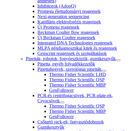
antitestek)
Inhibitorok (AdooQ)
Promega élettudományi reagensek
Next-generation sequencing
Kapilláris elektroforézis reagensek
Új Promega reagensek
Beckman Coulter flow reagensek
Új Beckman Coulter reagensek
Integrated DNA Technologies reagensek
MLPA géndiagnosztikai kitek és reagensek
Genscript reagensek és szolgáltatások
Pipetták, robotok, fogyóeszközök, gumikesztyűk
Pipetta, egyéb folyadékkezelők
Pipettahegyek, szerológiai pipetták
Thermo Fisher Scientific LHD
Thermo Fisher Scientific QSP
Thermo Fisher Scientific MBP
GenFollower
PCR-és centrifugacsövek, PCR-plate-ek,
Cryocsövek
Thermo Fisher Scientific QSP
Thermo Fisher Scientific MBP
GenFollower
Csőtartó rack-ek, fagyasztódobozok
Gumikesztyűk