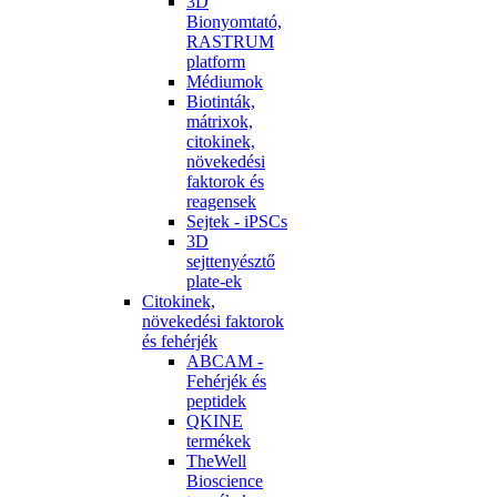
3D
Bionyomtató,
RASTRUM
platform
Médiumok
Biotinták,
mátrixok,
citokinek,
növekedési
faktorok és
reagensek
Sejtek - iPSCs
3D
sejttenyésztő
plate-ek
Citokinek,
növekedési faktorok
és fehérjék
ABCAM -
Fehérjék és
peptidek
QKINE
termékek
TheWell
Bioscience