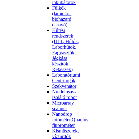
inkubátorok
Fülkék
(lamináris,
biohazard,
elszívó)
Hűtési
rendszerek
(ULT, Hűtők,
Laborhűtők,
Fagyasztók,
Jégkása
készítők,
Rekeszek)
Laboratóriumi
Centrifugák
Szekvenátor
Nukleinsav-
izoláló robot
Microarray
scanner
Nanodrop
fotométer,Quantus
fluorométer
Kisműszerek,
vízfürdők