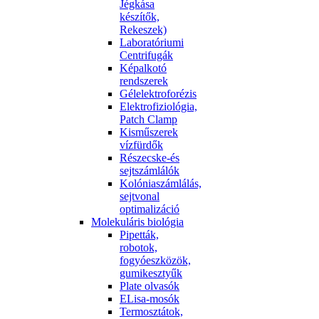
Jégkása
készítők,
Rekeszek)
Laboratóriumi
Centrifugák
Képalkotó
rendszerek
Gélelektroforézis
Elektrofiziológia,
Patch Clamp
Kisműszerek
vízfürdők
Részecske-és
sejtszámlálók
Kolóniaszámlálás,
sejtvonal
optimalizáció
Molekuláris biológia
Pipetták,
robotok,
fogyóeszközök,
gumikesztyűk
Plate olvasók
ELisa-mosók
Termosztátok,