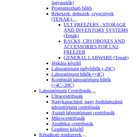
fagyasztók)
Programozható hűtés
Rekeszek, dobozok, cryocsövek
(TENAK)
ULT FREEZERS - STORAGE
AND INVENTORY SYSTEMS
(Tenak)
RACKS, CRYOBOXES AND
ACCESSORIES FOR LN2
FREEZER
GENERAL LABWARE (Tenak)
Jégkása készítő
Laboratóriumi mélyhűtők (-20C)
Laboratóriumi hűtők (+4C)
Kombinált laboratóriumi hűtők
(+4C/-20C)
Laboratóriumi Centrifugák
Ultracentrifugák
Nagykapacitású, nagy fordulatszámú
laboratóriumi centrifugák
Asztali laboratóriumi centrifugák
Mikrocentrifugák
Analitikai centrifugák
Gradiens készítő
Képalkotó rendszerek