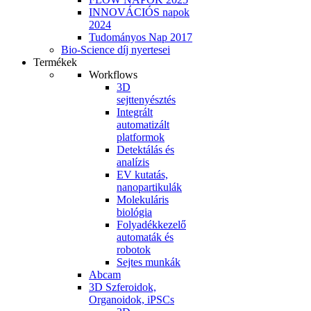
INNOVÁCIÓS napok
2024
Tudományos Nap 2017
Bio-Science díj nyertesei
Termékek
Workflows
3D
sejttenyésztés
Integrált
automatizált
platformok
Detektálás és
analízis
EV kutatás,
nanopartikulák
Molekuláris
biológia
Folyadékkezelő
automaták és
robotok
Sejtes munkák
Abcam
3D Szferoidok,
Organoidok, iPSCs