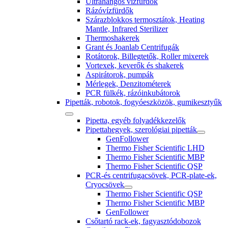
Ultrahangos vízfürdők
Rázóvízfürdők
Szárazblokkos termosztátok, Heating
Mantle, Infrared Sterilizer
Thermoshakerek
Grant és Joanlab Centrifugák
Rotátorok, Billegtetők, Roller mixerek
Vortexek, keverők és shakerek
Aspirátorok, pumpák
Mérlegek, Denzitométerek
PCR fülkék, rázóinkubátorok
Pipetták, robotok, fogyóeszközök, gumikesztyűk
Pipetta, egyéb folyadékkezelők
Pipettahegyek, szerológiai pipetták
GenFollower
Thermo Fisher Scientific LHD
Thermo Fisher Scientific MBP
Thermo Fisher Scientific QSP
PCR-és centrifugacsövek, PCR-plate-ek,
Cryocsövek
Thermo Fisher Scientific QSP
Thermo Fisher Scientific MBP
GenFollower
Csőtartó rack-ek, fagyasztódobozok