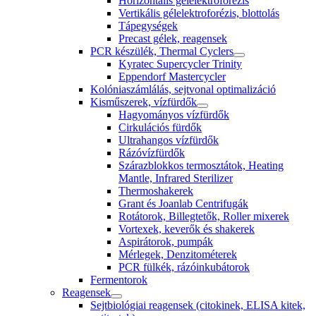
Horizontális gélelektroforézis
Vertikális gélelektroforézis, blottolás
Tápegységek
Precast gélek, reagensek
PCR készülék, Thermal Cyclers
Kyratec Supercycler Trinity
Eppendorf Mastercycler
Kolóniaszámlálás, sejtvonal optimalizáció
Kisműszerek, vízfürdők
Hagyományos vízfürdők
Cirkulációs fürdők
Ultrahangos vízfürdők
Rázóvízfürdők
Szárazblokkos termosztátok, Heating
Mantle, Infrared Sterilizer
Thermoshakerek
Grant és Joanlab Centrifugák
Rotátorok, Billegtetők, Roller mixerek
Vortexek, keverők és shakerek
Aspirátorok, pumpák
Mérlegek, Denzitométerek
PCR fülkék, rázóinkubátorok
Fermentorok
Reagensek
Sejtbiológiai reagensek (citokinek, ELISA kitek,