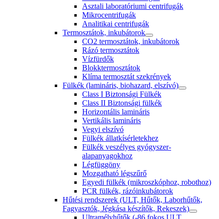
Asztali laboratóriumi centrifugák
Mikrocentrifugák
Analitikai centrifugák
Termosztátok, inkubátorok
CO2 termosztátok, inkubátorok
Rázó termosztátok
Vízfürdők
Blokktermosztátok
Klíma termosztát szekrények
Fülkék (lamináris, biohazard, elszívó)
Class I Biztonsági Fülkék
Class II Biztonsági fülkék
Horizontális lamináris
Vertikális lamináris
Vegyi elszívó
Fülkék állatkísérletekhez
Fülkék veszélyes gyógyszer-
alapanyagokhoz
Légfüggöny
Mozgatható légszűrő
Egyedi fülkék (mikroszkóphoz, robothoz)
PCR fülkék, rázóinkubátorok
Hűtési rendszerek (ULT, Hűtők, Laborhűtők,
Fagyasztók, Jégkása készítők, Rekeszek)
Ultramélyhűtők (-86 fokos ULT