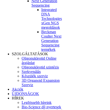
Next Generation
Sequencing
Integrated
DNA
Technologies
xGen NGS
megoldások
Beckman
Coulter Next
Generation
Sequencing
termékek
SZOLGÁLTATÁSOK
Oligonukleotid Online
árajánlat
Oligonukleotid szintézis
Szekvenálás
Készülék szerviz
3D Organoid Expansion
Szerviz
Akciók
ÚJDONSÁGOK
HÍREK
Legfrissebb híreink
Bio-Science díj nyertesek