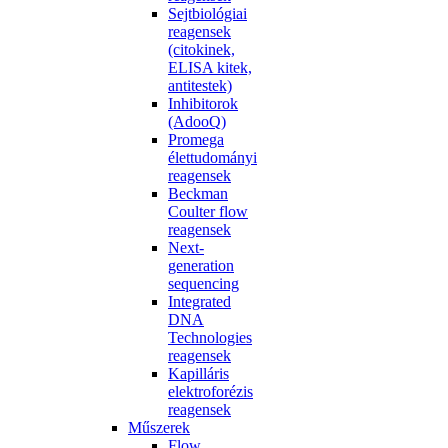
Sejtbiológiai
reagensek
(citokinek,
ELISA kitek,
antitestek)
Inhibitorok
(AdooQ)
Promega
élettudományi
reagensek
Beckman
Coulter flow
reagensek
Next-
generation
sequencing
Integrated
DNA
Technologies
reagensek
Kapilláris
elektroforézis
reagensek
Műszerek
Flow