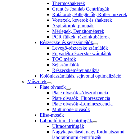
Thermoshakerek
Grant és Joanlab Centrifugák
Rotátorok, Billegtetők, Roller mixerek
Vortexek, keverők és shakerek
Aspirátorok, pumpák
Mérlegek, Denzitométerek
PCR fülkék, rázóinkubátorok
Részecske-és sejtszámlálók
Levegő-részecske számlálók
Folyadék-részecske számlálók
TOC mérők
Sejtszámlálók
Részecskeméret analízis
Kolóniaszámlálás, sejtvonal optimalizáció
Műszerek
Plate olvasók
Plate olvasók -Abszorbancia
Plate olvasók -Fluoreszcencia
Plate olvasók -Lumineszcencia
Multimode olvasók
Elisa-mosók
Laboratóriumi Centrifugák
Ultracentrifugák
Nagykapacitású, nagy fordulatszámú
laboratóriumi centrifugák