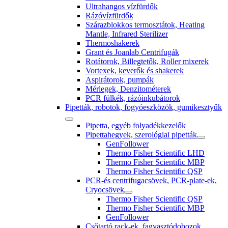
Ultrahangos vízfürdők
Rázóvízfürdők
Szárazblokkos termosztátok, Heating
Mantle, Infrared Sterilizer
Thermoshakerek
Grant és Joanlab Centrifugák
Rotátorok, Billegtetők, Roller mixerek
Vortexek, keverők és shakerek
Aspirátorok, pumpák
Mérlegek, Denzitométerek
PCR fülkék, rázóinkubátorok
Pipetták, robotok, fogyóeszközök, gumikesztyűk
Pipetta, egyéb folyadékkezelők
Pipettahegyek, szerológiai pipetták
GenFollower
Thermo Fisher Scientific LHD
Thermo Fisher Scientific MBP
Thermo Fisher Scientific QSP
PCR-és centrifugacsövek, PCR-plate-ek,
Cryocsövek
Thermo Fisher Scientific QSP
Thermo Fisher Scientific MBP
GenFollower
Csőtartó rack-ek, fagyasztódobozok