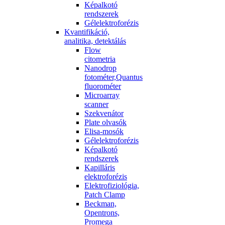
Képalkotó
rendszerek
Gélelektroforézis
Kvantifikáció,
analitika, detektálás
Flow
citometria
Nanodrop
fotométer,Quantus
fluorométer
Microarray
scanner
Szekvenátor
Plate olvasók
Elisa-mosók
Gélelektroforézis
Képalkotó
rendszerek
Kapilláris
elektroforézis
Elektrofiziológia,
Patch Clamp
Beckman,
Opentrons,
Promega