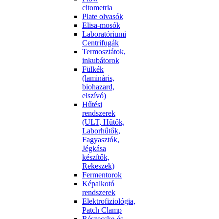
citometria
Plate olvasók
Elisa-mosók
Laboratóriumi
Centrifugák
Termosztátok,
inkubátorok
Fülkék
(lamináris,
biohazard,
elszívó)
Hűtési
rendszerek
(ULT, Hűtők,
Laborhűtők,
Fagyasztók,
Jégkása
készítők,
Rekeszek)
Fermentorok
Képalkotó
rendszerek
Elektrofiziológia,
Patch Clamp
Részecske-és