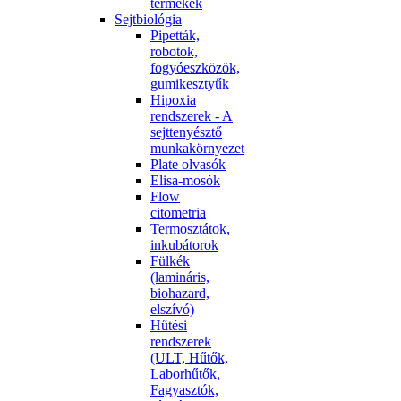
termékek
Sejtbiológia
Pipetták,
robotok,
fogyóeszközök,
gumikesztyűk
Hipoxia
rendszerek - A
sejttenyésztő
munkakörnyezet
Plate olvasók
Elisa-mosók
Flow
citometria
Termosztátok,
inkubátorok
Fülkék
(lamináris,
biohazard,
elszívó)
Hűtési
rendszerek
(ULT, Hűtők,
Laborhűtők,
Fagyasztók,