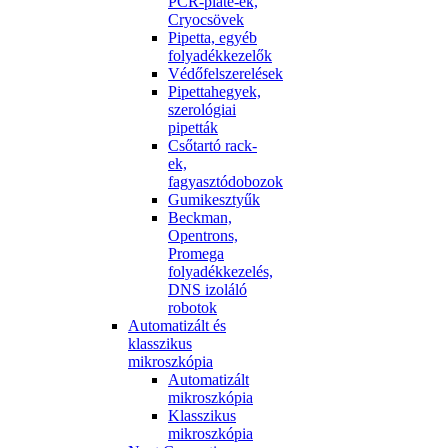
PCR-plate-ek,
Cryocsövek
Pipetta, egyéb
folyadékkezelők
Védőfelszerelések
Pipettahegyek,
szerológiai
pipetták
Csőtartó rack-
ek,
fagyasztódobozok
Gumikesztyűk
Beckman,
Opentrons,
Promega
folyadékkezelés,
DNS izoláló
robotok
Automatizált és
klasszikus
mikroszkópia
Automatizált
mikroszkópia
Klasszikus
mikroszkópia