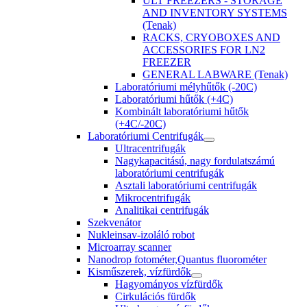
ULT FREEZERS - STORAGE
AND INVENTORY SYSTEMS
(Tenak)
RACKS, CRYOBOXES AND
ACCESSORIES FOR LN2
FREEZER
GENERAL LABWARE (Tenak)
Laboratóriumi mélyhűtők (-20C)
Laboratóriumi hűtők (+4C)
Kombinált laboratóriumi hűtők
(+4C/-20C)
Laboratóriumi Centrifugák
Ultracentrifugák
Nagykapacitású, nagy fordulatszámú
laboratóriumi centrifugák
Asztali laboratóriumi centrifugák
Mikrocentrifugák
Analitikai centrifugák
Szekvenátor
Nukleinsav-izoláló robot
Microarray scanner
Nanodrop fotométer,Quantus fluorométer
Kisműszerek, vízfürdők
Hagyományos vízfürdők
Cirkulációs fürdők