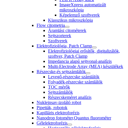
ImageXpress automatizált
mikroszkópia
Képelemző szoftverek
Klasszikus mikroszkópia
Flow citometria
Áramlási citométerek
Sejtszorterek
Szoftverek
Elektrofiziológia, Patch Clamp
Elektrofiziológiai erősítők, digitalizálók,
szoftver, Patch Clamp
Impedancia alapú sejtvonal-analízis
Multi-Electrode Array (MEA) készülékek
Részecske-és sejtszámlálók
Levegő-részecske számlálók
Folyadék-részecske számlálók
TOC mérők
Sejtszámlálók
Részecskeméret analízis
Nukleinsav-izoláló robot
Pipetták, robotok
Kapilláris elektroforézis
Nanodrop fotométer,Quantus fluorométer
Gélelektroforézis