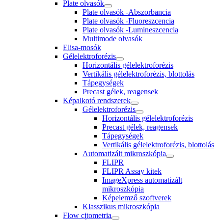
Plate olvasók
Plate olvasók -Abszorbancia
Plate olvasók -Fluoreszcencia
Plate olvasók -Lumineszcencia
Multimode olvasók
Elisa-mosók
Gélelektroforézis
Horizontális gélelektroforézis
Vertikális gélelektroforézis, blottolás
Tápegységek
Precast gélek, reagensek
Képalkotó rendszerek
Gélelektroforézis
Horizontális gélelektroforézis
Precast gélek, reagensek
Tápegységek
Vertikális gélelektroforézis, blottolás
Automatizált mikroszkópia
FLIPR
FLIPR Assay kitek
ImageXpress automatizált
mikroszkópia
Képelemző szoftverek
Klasszikus mikroszkópia
Flow citometria