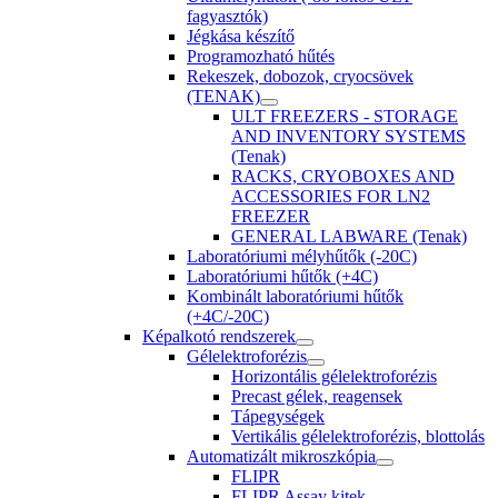
fagyasztók)
Jégkása készítő
Programozható hűtés
Rekeszek, dobozok, cryocsövek
(TENAK)
ULT FREEZERS - STORAGE
AND INVENTORY SYSTEMS
(Tenak)
RACKS, CRYOBOXES AND
ACCESSORIES FOR LN2
FREEZER
GENERAL LABWARE (Tenak)
Laboratóriumi mélyhűtők (-20C)
Laboratóriumi hűtők (+4C)
Kombinált laboratóriumi hűtők
(+4C/-20C)
Képalkotó rendszerek
Gélelektroforézis
Horizontális gélelektroforézis
Precast gélek, reagensek
Tápegységek
Vertikális gélelektroforézis, blottolás
Automatizált mikroszkópia
FLIPR
FLIPR Assay kitek