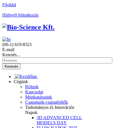
Főoldal
Hírlevél feliratkozás
(06-1) 619-8321
E-mail
Keresés...
Keresés
Cégünk
Rólunk
Kapcsolat
Munkatársaink
Csapatunk-csapatépítők
Tudományos és Innovációs
Napok
3D ADVANCED CELL
MODELS DAY
FLOW NAPOK 2025