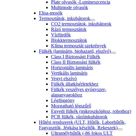
Plate olvasók -Lumineszcencia
Multimode olvasók
Elisa-mosók
Termosztátok, inkubátorok
CO2 termosztátok, inkubátorok
Rázó termosztátok
Vízfürdők
Blokktermosztátok
Klíma termosztát szekrények
Fülkék (lamináris, biohazard, elszívó)
Class I Biztonsági Fülkék
Class II Biztonsági fülkék
Horizontális lamináris
Vertikális lamináris
Vegyi elszívó
Fülkék állatkísérletekhez
Fülkék veszélyes gyógyszer-
alapanyagokhoz
Légfüggöny
Mozgatható légszűrő
Egyedi fülkék (mikroszkóphoz, robothoz)
PCR fülkék, rázóinkubátorok
Hűtési rendszerek (ULT, Hűtők, Laborhűtők,
Fagyasztók, Jégkása készítők, Rekeszek)
Ultramélyhűtők (-86 fokos ULT