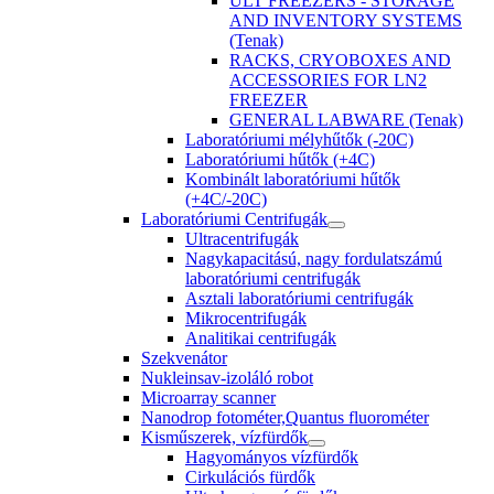
ULT FREEZERS - STORAGE
AND INVENTORY SYSTEMS
(Tenak)
RACKS, CRYOBOXES AND
ACCESSORIES FOR LN2
FREEZER
GENERAL LABWARE (Tenak)
Laboratóriumi mélyhűtők (-20C)
Laboratóriumi hűtők (+4C)
Kombinált laboratóriumi hűtők
(+4C/-20C)
Laboratóriumi Centrifugák
Ultracentrifugák
Nagykapacitású, nagy fordulatszámú
laboratóriumi centrifugák
Asztali laboratóriumi centrifugák
Mikrocentrifugák
Analitikai centrifugák
Szekvenátor
Nukleinsav-izoláló robot
Microarray scanner
Nanodrop fotométer,Quantus fluorométer
Kisműszerek, vízfürdők
Hagyományos vízfürdők
Cirkulációs fürdők