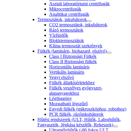
Asztali laboratóriumi centrifugák
Mikrocentrifugák
Analitikai centrifugák
Termosztátok, inkubátorok
CO2 termosztátok, inkubátorok
Rázó termosztátok
Vízfürdők
Blokktermosztátok
Klíma termosztát szekrények
Fülkék (lamináris, biohazard, elszívó)
Class I Biztonsági Fülkék
Class II Biztonsági fülkék
Horizontális lamináris
Vertikális lamináris
Vegyi elszívó
Fülkék állatkísérletekhez
Fülkék veszélyes gyógyszer-
alapanyagokhoz
Légfüggöny
Mozgatható légszűrő
Egyedi fülkék (mikroszkóphoz, robothoz)
PCR fülkék, rázóinkubátorok
Hűtési rendszerek (ULT, Hűtők, Laborhűtők,
Fagyasztók, Jégkása készítők, Rekeszek)
Ultramélyhűtők (-86 fokos ULT