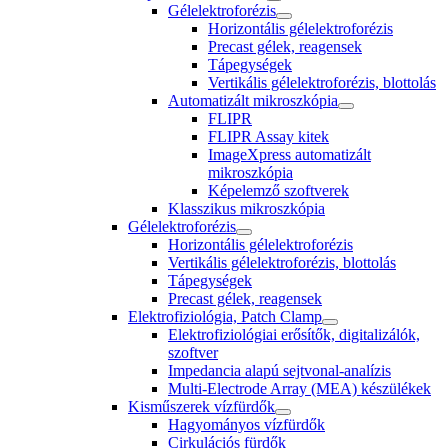
Gélelektroforézis
Horizontális gélelektroforézis
Precast gélek, reagensek
Tápegységek
Vertikális gélelektroforézis, blottolás
Automatizált mikroszkópia
FLIPR
FLIPR Assay kitek
ImageXpress automatizált
mikroszkópia
Képelemző szoftverek
Klasszikus mikroszkópia
Gélelektroforézis
Horizontális gélelektroforézis
Vertikális gélelektroforézis, blottolás
Tápegységek
Precast gélek, reagensek
Elektrofiziológia, Patch Clamp
Elektrofiziológiai erősítők, digitalizálók,
szoftver
Impedancia alapú sejtvonal-analízis
Multi-Electrode Array (MEA) készülékek
Kisműszerek vízfürdők
Hagyományos vízfürdők
Cirkulációs fürdők