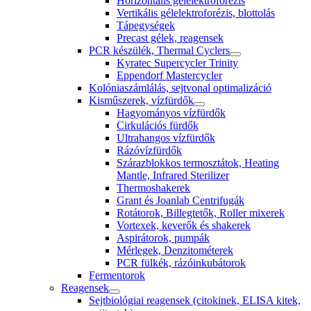
Horizontális gélelektroforézis
Vertikális gélelektroforézis, blottolás
Tápegységek
Precast gélek, reagensek
PCR készülék, Thermal Cyclers
Kyratec Supercycler Trinity
Eppendorf Mastercycler
Kolóniaszámlálás, sejtvonal optimalizáció
Kisműszerek, vízfürdők
Hagyományos vízfürdők
Cirkulációs fürdők
Ultrahangos vízfürdők
Rázóvízfürdők
Szárazblokkos termosztátok, Heating
Mantle, Infrared Sterilizer
Thermoshakerek
Grant és Joanlab Centrifugák
Rotátorok, Billegtetők, Roller mixerek
Vortexek, keverők és shakerek
Aspirátorok, pumpák
Mérlegek, Denzitométerek
PCR fülkék, rázóinkubátorok
Fermentorok
Reagensek
Sejtbiológiai reagensek (citokinek, ELISA kitek,