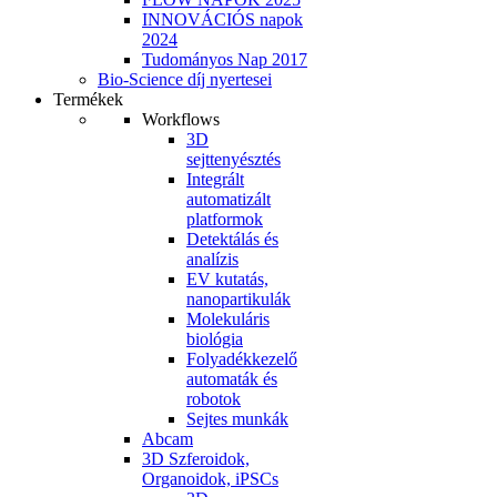
INNOVÁCIÓS napok
2024
Tudományos Nap 2017
Bio-Science díj nyertesei
Termékek
Workflows
3D
sejttenyésztés
Integrált
automatizált
platformok
Detektálás és
analízis
EV kutatás,
nanopartikulák
Molekuláris
biológia
Folyadékkezelő
automaták és
robotok
Sejtes munkák
Abcam
3D Szferoidok,
Organoidok, iPSCs