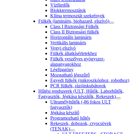
Vízfürdők
Blokktermosztátok
Klíma termosztát szekrények
Fülkék (lamináris, biohazard, elszívó)
Class I Biztonsági Fülkék
Class II Biztonsági fülkék
Horizontális lamináris
Vertikális lamináris
Vegyi elszívó
Fülkék állatkísérletekhez
Fülkék veszélyes gyógyszer-
alapanyagokhoz
Légfüggöny
Mozgatható légszűrő
Egyedi fülkék (mikroszkóphoz, robothoz)
PCR fülkék, rázóinkubátorok
Hűtési rendszerek (ULT, Hűtők, Laborhűtők,
Fagyasztók, Jégkása készítők, Rekeszek)
Ultramélyhűtők (-86 fokos ULT
fagyasztók)
Jégkása készítő
Programozható hűtés
Rekeszek, dobozok, cryocsövek
(TENAK)