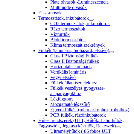
Plate olvasók -Lumineszcencia
Multimode olvasók
Elisa-mosók
Termosztátok, inkubátorok
CO2 termosztátok, inkubátorok
Rázó termosztátok
Vízfürdők
Blokktermosztátok
Klíma termosztát szekrények
Fülkék (lamináris, biohazard, elszívó)
Class I Biztonsági Fülkék
Class II Biztonsági fülkék
Horizontális lamináris
Vertikális lamináris
Vegyi elszívó
Fülkék állatkísérletekhez
Fülkék veszélyes gyógyszer-
alapanyagokhoz
Légfüggöny
Mozgatható légszűrő
Egyedi fülkék (mikroszkóphoz, robothoz)
PCR fülkék, rázóinkubátorok
Hűtési rendszerek (ULT, Hűtők, Laborhűtők,
Fagyasztók, Jégkása készítők, Rekeszek)
Ultramélyhűtők (-86 fokos ULT