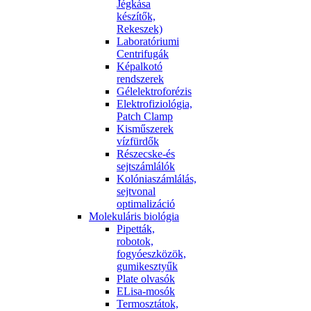
Jégkása
készítők,
Rekeszek)
Laboratóriumi
Centrifugák
Képalkotó
rendszerek
Gélelektroforézis
Elektrofiziológia,
Patch Clamp
Kisműszerek
vízfürdők
Részecske-és
sejtszámlálók
Kolóniaszámlálás,
sejtvonal
optimalizáció
Molekuláris biológia
Pipetták,
robotok,
fogyóeszközök,
gumikesztyűk
Plate olvasók
ELisa-mosók
Termosztátok,