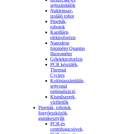
sejtszámlálók
Nukleinsav-
izoláló robot
Pipetták,
robotok
Kapilláris
elektroforézis
Nanodrop
fotométer,Quantus
fluorométer
Gélelektroforézis
PCR készülék,
Thermal
Cyclers
Kolóniaszámlálás,
sejtvonal
optimalizáció
Kisműszerek,
vízfürdők
Pipetták, robotok,
fogyóeszközök,
gumikesztyűk
PCR-és
centrifugacsövek,