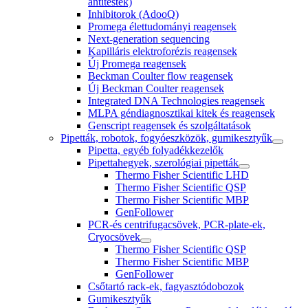
antitestek)
Inhibitorok (AdooQ)
Promega élettudományi reagensek
Next-generation sequencing
Kapilláris elektroforézis reagensek
Új Promega reagensek
Beckman Coulter flow reagensek
Új Beckman Coulter reagensek
Integrated DNA Technologies reagensek
MLPA géndiagnosztikai kitek és reagensek
Genscript reagensek és szolgáltatások
Pipetták, robotok, fogyóeszközök, gumikesztyűk
Pipetta, egyéb folyadékkezelők
Pipettahegyek, szerológiai pipetták
Thermo Fisher Scientific LHD
Thermo Fisher Scientific QSP
Thermo Fisher Scientific MBP
GenFollower
PCR-és centrifugacsövek, PCR-plate-ek,
Cryocsövek
Thermo Fisher Scientific QSP
Thermo Fisher Scientific MBP
GenFollower
Csőtartó rack-ek, fagyasztódobozok
Gumikesztyűk