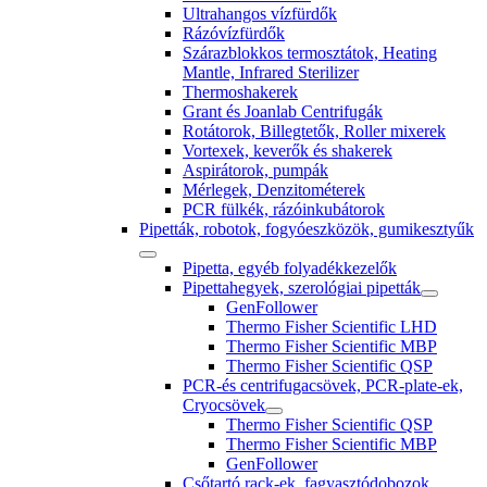
Ultrahangos vízfürdők
Rázóvízfürdők
Szárazblokkos termosztátok, Heating
Mantle, Infrared Sterilizer
Thermoshakerek
Grant és Joanlab Centrifugák
Rotátorok, Billegtetők, Roller mixerek
Vortexek, keverők és shakerek
Aspirátorok, pumpák
Mérlegek, Denzitométerek
PCR fülkék, rázóinkubátorok
Pipetták, robotok, fogyóeszközök, gumikesztyűk
Pipetta, egyéb folyadékkezelők
Pipettahegyek, szerológiai pipetták
GenFollower
Thermo Fisher Scientific LHD
Thermo Fisher Scientific MBP
Thermo Fisher Scientific QSP
PCR-és centrifugacsövek, PCR-plate-ek,
Cryocsövek
Thermo Fisher Scientific QSP
Thermo Fisher Scientific MBP
GenFollower
Csőtartó rack-ek, fagyasztódobozok