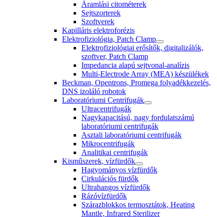
Áramlási citométerek
Sejtszorterek
Szoftverek
Kapilláris elektroforézis
Elektrofiziológia, Patch Clamp
Elektrofiziológiai erősítők, digitalizálók,
szoftver, Patch Clamp
Impedancia alapú sejtvonal-analízis
Multi-Electrode Array (MEA) készülékek
Beckman, Opentrons, Promega folyadékkezelés,
DNS izoláló robotok
Laboratóriumi Centrifugák
Ultracentrifugák
Nagykapacitású, nagy fordulatszámú
laboratóriumi centrifugák
Asztali laboratóriumi centrifugák
Mikrocentrifugák
Analitikai centrifugák
Kisműszerek, vízfürdők
Hagyományos vízfürdők
Cirkulációs fürdők
Ultrahangos vízfürdők
Rázóvízfürdők
Szárazblokkos termosztátok, Heating
Mantle, Infrared Sterilizer