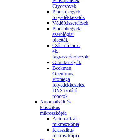
PCR-plate-ek,
Cryocsövek
Pipetta, egyéb
folyadékkezelők
Védőfelszerelések
Pipettahegyek,
szerológiai
pipetták
Csőtartó rack-
ek,
fagyasztódobozok
Gumikesztyűk
Beckman,
Opentrons,
Promega
folyadékkezelés,
DNS izoláló
robotok
Automatizált és
klasszikus
mikroszkópia
Automatizált
mikroszkópia
Klasszikus
mikroszkópia