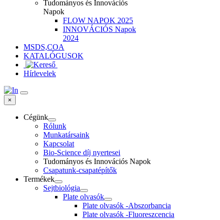
Tudományos és Innovációs
Napok
FLOW NAPOK 2025
INNOVÁCIÓS Napok
2024
MSDS,COA
KATALÓGUSOK
Hírlevelek
×
Cégünk
Rólunk
Munkatársaink
Kapcsolat
Bio-Science díj nyertesei
Tudományos és Innovációs Napok
Csapatunk-csapatépítők
Termékek
Sejtbiológia
Plate olvasók
Plate olvasók -Abszorbancia
Plate olvasók -Fluoreszcencia