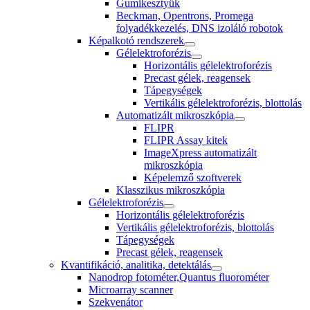
Gumikesztyűk
Beckman, Opentrons, Promega
folyadékkezelés, DNS izoláló robotok
Képalkotó rendszerek
Gélelektroforézis
Horizontális gélelektroforézis
Precast gélek, reagensek
Tápegységek
Vertikális gélelektroforézis, blottolás
Automatizált mikroszkópia
FLIPR
FLIPR Assay kitek
ImageXpress automatizált
mikroszkópia
Képelemző szoftverek
Klasszikus mikroszkópia
Gélelektroforézis
Horizontális gélelektroforézis
Vertikális gélelektroforézis, blottolás
Tápegységek
Precast gélek, reagensek
Kvantifikáció, analitika, detektálás
Nanodrop fotométer,Quantus fluorométer
Microarray scanner
Szekvenátor