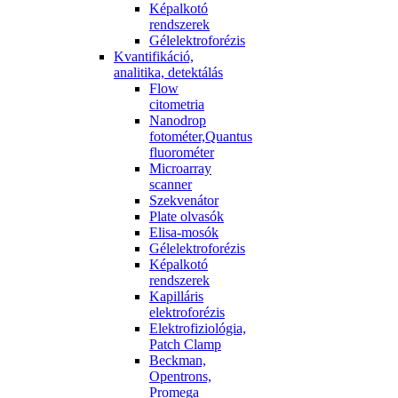
Képalkotó
rendszerek
Gélelektroforézis
Kvantifikáció,
analitika, detektálás
Flow
citometria
Nanodrop
fotométer,Quantus
fluorométer
Microarray
scanner
Szekvenátor
Plate olvasók
Elisa-mosók
Gélelektroforézis
Képalkotó
rendszerek
Kapilláris
elektroforézis
Elektrofiziológia,
Patch Clamp
Beckman,
Opentrons,
Promega