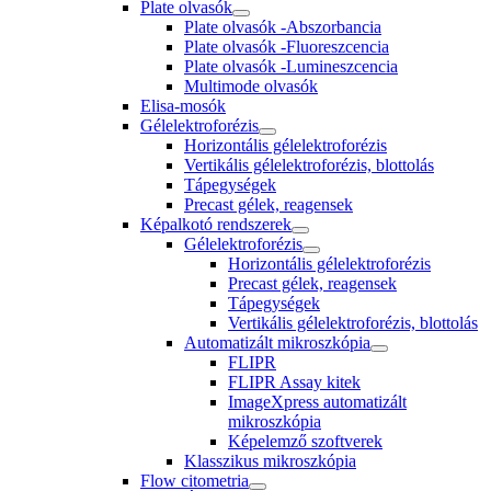
Plate olvasók
Plate olvasók -Abszorbancia
Plate olvasók -Fluoreszcencia
Plate olvasók -Lumineszcencia
Multimode olvasók
Elisa-mosók
Gélelektroforézis
Horizontális gélelektroforézis
Vertikális gélelektroforézis, blottolás
Tápegységek
Precast gélek, reagensek
Képalkotó rendszerek
Gélelektroforézis
Horizontális gélelektroforézis
Precast gélek, reagensek
Tápegységek
Vertikális gélelektroforézis, blottolás
Automatizált mikroszkópia
FLIPR
FLIPR Assay kitek
ImageXpress automatizált
mikroszkópia
Képelemző szoftverek
Klasszikus mikroszkópia
Flow citometria