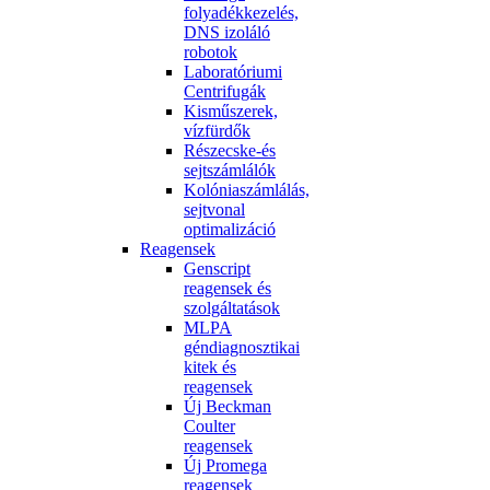
folyadékkezelés,
DNS izoláló
robotok
Laboratóriumi
Centrifugák
Kisműszerek,
vízfürdők
Részecske-és
sejtszámlálók
Kolóniaszámlálás,
sejtvonal
optimalizáció
Reagensek
Genscript
reagensek és
szolgáltatások
MLPA
géndiagnosztikai
kitek és
reagensek
Új Beckman
Coulter
reagensek
Új Promega
reagensek