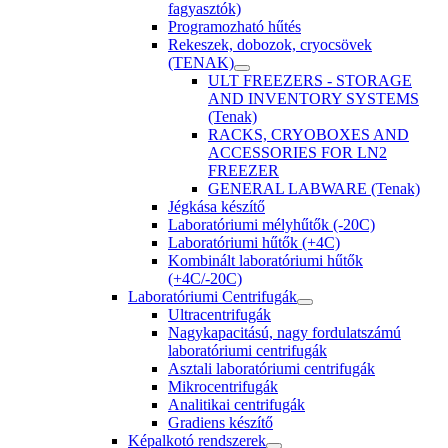
fagyasztók)
Programozható hűtés
Rekeszek, dobozok, cryocsövek
(TENAK)
ULT FREEZERS - STORAGE
AND INVENTORY SYSTEMS
(Tenak)
RACKS, CRYOBOXES AND
ACCESSORIES FOR LN2
FREEZER
GENERAL LABWARE (Tenak)
Jégkása készítő
Laboratóriumi mélyhűtők (-20C)
Laboratóriumi hűtők (+4C)
Kombinált laboratóriumi hűtők
(+4C/-20C)
Laboratóriumi Centrifugák
Ultracentrifugák
Nagykapacitású, nagy fordulatszámú
laboratóriumi centrifugák
Asztali laboratóriumi centrifugák
Mikrocentrifugák
Analitikai centrifugák
Gradiens készítő
Képalkotó rendszerek