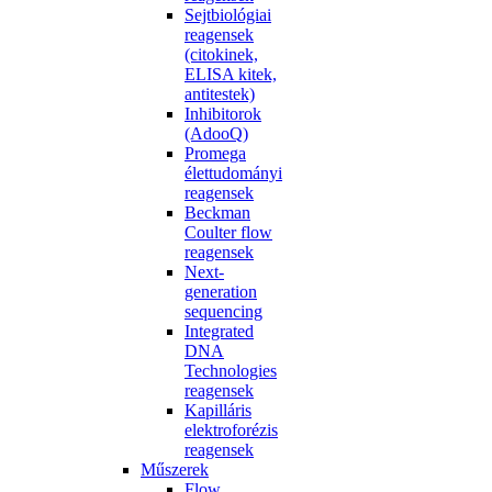
Sejtbiológiai
reagensek
(citokinek,
ELISA kitek,
antitestek)
Inhibitorok
(AdooQ)
Promega
élettudományi
reagensek
Beckman
Coulter flow
reagensek
Next-
generation
sequencing
Integrated
DNA
Technologies
reagensek
Kapilláris
elektroforézis
reagensek
Műszerek
Flow