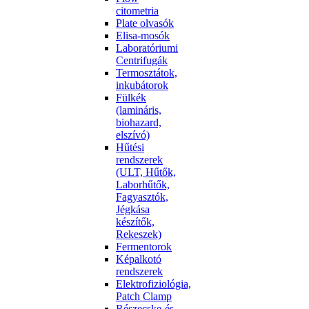
citometria
Plate olvasók
Elisa-mosók
Laboratóriumi
Centrifugák
Termosztátok,
inkubátorok
Fülkék
(lamináris,
biohazard,
elszívó)
Hűtési
rendszerek
(ULT, Hűtők,
Laborhűtők,
Fagyasztók,
Jégkása
készítők,
Rekeszek)
Fermentorok
Képalkotó
rendszerek
Elektrofiziológia,
Patch Clamp
Részecske-és