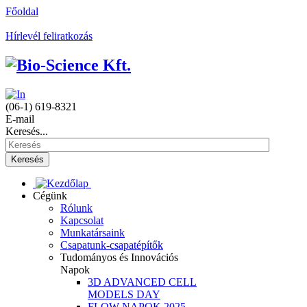
Főoldal
Hírlevél feliratkozás
(06-1) 619-8321
E-mail
Keresés...
Keresés
Cégünk
Rólunk
Kapcsolat
Munkatársaink
Csapatunk-csapatépítők
Tudományos és Innovációs
Napok
3D ADVANCED CELL
MODELS DAY
FLOW NAPOK 2025