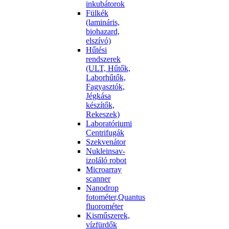
inkubátorok
Fülkék
(lamináris,
biohazard,
elszívó)
Hűtési
rendszerek
(ULT, Hűtők,
Laborhűtők,
Fagyasztók,
Jégkása
készítők,
Rekeszek)
Laboratóriumi
Centrifugák
Szekvenátor
Nukleinsav-
izoláló robot
Microarray
scanner
Nanodrop
fotométer,Quantus
fluorométer
Kisműszerek,
vízfürdők