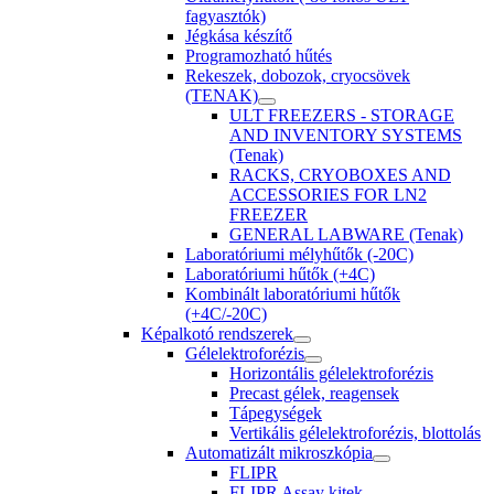
fagyasztók)
Jégkása készítő
Programozható hűtés
Rekeszek, dobozok, cryocsövek
(TENAK)
ULT FREEZERS - STORAGE
AND INVENTORY SYSTEMS
(Tenak)
RACKS, CRYOBOXES AND
ACCESSORIES FOR LN2
FREEZER
GENERAL LABWARE (Tenak)
Laboratóriumi mélyhűtők (-20C)
Laboratóriumi hűtők (+4C)
Kombinált laboratóriumi hűtők
(+4C/-20C)
Képalkotó rendszerek
Gélelektroforézis
Horizontális gélelektroforézis
Precast gélek, reagensek
Tápegységek
Vertikális gélelektroforézis, blottolás
Automatizált mikroszkópia
FLIPR
FLIPR Assay kitek