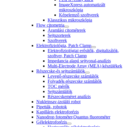
ImageXpress automatizált
mikroszkópia
Képelemző szoftverek
Klasszikus mikroszkópia
Flow citometria
Áramlási citométerek
Sejtszorterek
Szoftverek
Elektrofiziológia, Patch Clamp
Elektrofiziológiai erősítők, digitalizálók,
szoftver, Patch Clamp
Impedancia alapú sejtvonal-analízis
Multi-Electrode Array (MEA) készülékek
Részecske-és sejtszámlálók
Levegő-részecske számlálók
Folyadék-részecske számlálók
TOC mérők
Sejtszámlálók
Részecskeméret analízis
Nukleinsav-izoláló robot
Pipetták, robotok
Kapilláris elektroforézis
Nanodrop fotométer,Quantus fluorométer
Gélelektroforézis