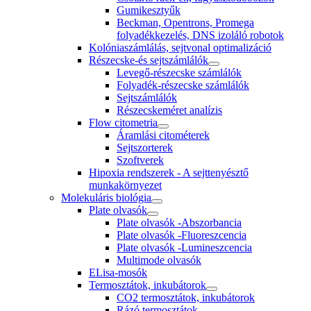
Gumikesztyűk
Beckman, Opentrons, Promega
folyadékkezelés, DNS izoláló robotok
Kolóniaszámlálás, sejtvonal optimalizáció
Részecske-és sejtszámlálók
Levegő-részecske számlálók
Folyadék-részecske számlálók
Sejtszámlálók
Részecskeméret analízis
Flow citometria
Áramlási citométerek
Sejtszorterek
Szoftverek
Hipoxia rendszerek - A sejttenyésztő
munkakörnyezet
Molekuláris biológia
Plate olvasók
Plate olvasók -Abszorbancia
Plate olvasók -Fluoreszcencia
Plate olvasók -Lumineszcencia
Multimode olvasók
ELisa-mosók
Termosztátok, inkubátorok
CO2 termosztátok, inkubátorok
Rázó termosztátok