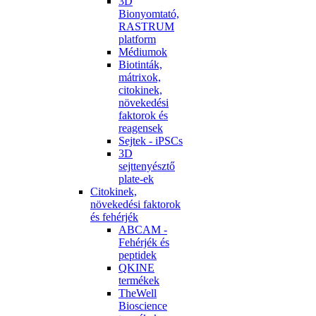
3D
Bionyomtató,
RASTRUM
platform
Médiumok
Biotinták,
mátrixok,
citokinek,
növekedési
faktorok és
reagensek
Sejtek - iPSCs
3D
sejttenyésztő
plate-ek
Citokinek,
növekedési faktorok
és fehérjék
ABCAM -
Fehérjék és
peptidek
QKINE
termékek
TheWell
Bioscience