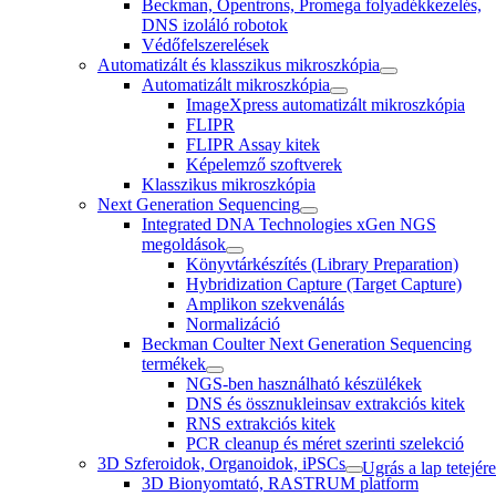
Beckman, Opentrons, Promega folyadékkezelés,
DNS izoláló robotok
Védőfelszerelések
Automatizált és klasszikus mikroszkópia
Automatizált mikroszkópia
ImageXpress automatizált mikroszkópia
FLIPR
FLIPR Assay kitek
Képelemző szoftverek
Klasszikus mikroszkópia
Next Generation Sequencing
Integrated DNA Technologies xGen NGS
megoldások
Könyvtárkészítés (Library Preparation)
Hybridization Capture (Target Capture)
Amplikon szekvenálás
Normalizáció
Beckman Coulter Next Generation Sequencing
termékek
NGS-ben használható készülékek
DNS és össznukleinsav extrakciós kitek
RNS extrakciós kitek
PCR cleanup és méret szerinti szelekció
3D Szferoidok, Organoidok, iPSCs
Ugrás a lap tetejére
3D Bionyomtató, RASTRUM platform