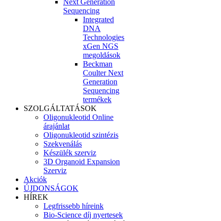
Next Generation
Sequencing
Integrated
DNA
Technologies
xGen NGS
megoldások
Beckman
Coulter Next
Generation
Sequencing
termékek
SZOLGÁLTATÁSOK
Oligonukleotid Online
árajánlat
Oligonukleotid szintézis
Szekvenálás
Készülék szerviz
3D Organoid Expansion
Szerviz
Akciók
ÚJDONSÁGOK
HÍREK
Legfrissebb híreink
Bio-Science díj nyertesek