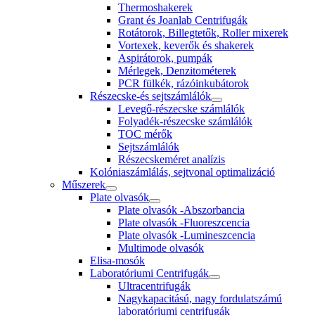
Thermoshakerek
Grant és Joanlab Centrifugák
Rotátorok, Billegtetők, Roller mixerek
Vortexek, keverők és shakerek
Aspirátorok, pumpák
Mérlegek, Denzitométerek
PCR fülkék, rázóinkubátorok
Részecske-és sejtszámlálók
Levegő-részecske számlálók
Folyadék-részecske számlálók
TOC mérők
Sejtszámlálók
Részecskeméret analízis
Kolóniaszámlálás, sejtvonal optimalizáció
Műszerek
Plate olvasók
Plate olvasók -Abszorbancia
Plate olvasók -Fluoreszcencia
Plate olvasók -Lumineszcencia
Multimode olvasók
Elisa-mosók
Laboratóriumi Centrifugák
Ultracentrifugák
Nagykapacitású, nagy fordulatszámú
laboratóriumi centrifugák