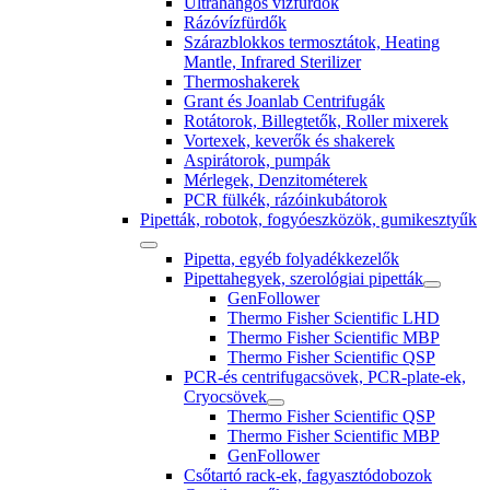
Ultrahangos vízfürdők
Rázóvízfürdők
Szárazblokkos termosztátok, Heating
Mantle, Infrared Sterilizer
Thermoshakerek
Grant és Joanlab Centrifugák
Rotátorok, Billegtetők, Roller mixerek
Vortexek, keverők és shakerek
Aspirátorok, pumpák
Mérlegek, Denzitométerek
PCR fülkék, rázóinkubátorok
Pipetták, robotok, fogyóeszközök, gumikesztyűk
Pipetta, egyéb folyadékkezelők
Pipettahegyek, szerológiai pipetták
GenFollower
Thermo Fisher Scientific LHD
Thermo Fisher Scientific MBP
Thermo Fisher Scientific QSP
PCR-és centrifugacsövek, PCR-plate-ek,
Cryocsövek
Thermo Fisher Scientific QSP
Thermo Fisher Scientific MBP
GenFollower
Csőtartó rack-ek, fagyasztódobozok