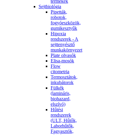
termékek
Sejtbiológia
Pipetták,
robotok,
fogyóeszközök,
gumikesztyűk
Hipoxia
rendszerek - A
sejttenyésztő
munkakörnyezet
Plate olvasók
Elisa-mosók
Flow
citometria
Termosztátok,
inkubátorok
Fülkék
(lamináris,
biohazard,
elszívó)
Hűtési
rendszerek
(ULT, Hűtők,
Laborhűtők,
Fagyasztók,