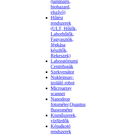
(lamináris,
biohazard,
elszívó)
Hűtési
rendszerek
(ULT, Hűtők,
Laborhűtők,
Fagyasztók,
Jégkása
készítők,
Rekeszek)
Laboratóriumi
Centrifugák
Szekvenátor
Nukleinsav-
izoláló robot
Microarray
scanner
Nanodrop
fotométer,Quantus
fluorométer
Kisműszerek,
vízfürdők
Képalkotó
rendszerek