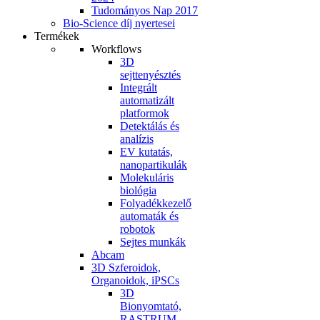
Tudományos Nap 2017
Bio-Science díj nyertesei
Termékek
Workflows
3D
sejttenyésztés
Integrált
automatizált
platformok
Detektálás és
analízis
EV kutatás,
nanopartikulák
Molekuláris
biológia
Folyadékkezelő
automaták és
robotok
Sejtes munkák
Abcam
3D Szferoidok,
Organoidok, iPSCs
3D
Bionyomtató,
RASTRUM