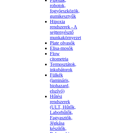
Pipetták,
robotok,
fogyóeszközök,
gumikesztyűk
Hipoxia
rendszerek - A
sejttenyésztő
munkakörnyezet
Plate olvasók
Elisa-mosók
Flow
citometria
Termosztátok,
inkubátorok
Fülkék
(lamináris,
biohazard,
elszívó)
Hűtési
rendszerek
(ULT, Hűtők,
Laborhűtők,
Fagyasztók,
Jégkása
készítők,