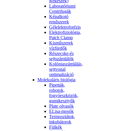
Rekeszek)
Laboratóriumi
Centrifugák
Képalkotó
rendszerek
Gélelektroforézis
Elektrofiziológia,
Patch Clamp
Kisműszerek
vízfürdők
Részecske-és
sejtszámlálók
Kolóniaszámlálás,
sejtvonal
optimalizáció
Molekuláris biológia
Pipetták,
robotok,
fogyóeszközök,
gumikesztyűk
Plate olvasók
ELisa-mosók
Termosztátok,
inkubátorok
Fülkék