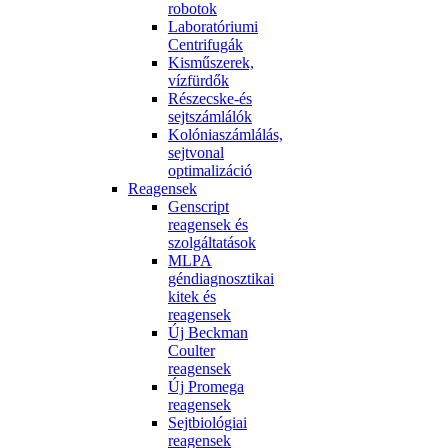
robotok
Laboratóriumi
Centrifugák
Kisműszerek,
vízfürdők
Részecske-és
sejtszámlálók
Kolóniaszámlálás,
sejtvonal
optimalizáció
Reagensek
Genscript
reagensek és
szolgáltatások
MLPA
géndiagnosztikai
kitek és
reagensek
Új Beckman
Coulter
reagensek
Új Promega
reagensek
Sejtbiológiai
reagensek