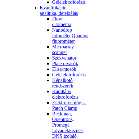
Gélelektroforézis
Kvantifikáció,
analitika, detektálás
Flow
citometria
Nanodrop
fotométer,Quantus
fluorométer
Microarray
scanner
Szekvenátor
Plate olvasók
Elisa-mosók
Gélelektroforézis
Képalkotó
rendszerek
Kapilláris
elektroforézis
Elektrofiziológia,
Patch Clamp
Beckman,
Opentrons,
Promega
folyadékkezelés,
DNS izoláló