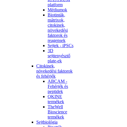
platform
Médiumok
Biotinták,
mátrixok,
citokinek,
növekedési
faktorok és
reagensek
Sejtek - iPSCs
3D
sejttenyésztő
plate-ek
Citokinek,
növekedési faktorok
és fehérjék
ABCAM -
Fehérjék és
peptidek
QKINE
termékek
TheWell
Bioscience
termékek
Sejtbiológia