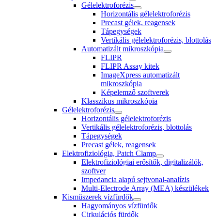
Gélelektroforézis
Horizontális gélelektroforézis
Precast gélek, reagensek
Tápegységek
Vertikális gélelektroforézis, blottolás
Automatizált mikroszkópia
FLIPR
FLIPR Assay kitek
ImageXpress automatizált
mikroszkópia
Képelemző szoftverek
Klasszikus mikroszkópia
Gélelektroforézis
Horizontális gélelektroforézis
Vertikális gélelektroforézis, blottolás
Tápegységek
Precast gélek, reagensek
Elektrofiziológia, Patch Clamp
Elektrofiziológiai erősítők, digitalizálók,
szoftver
Impedancia alapú sejtvonal-analízis
Multi-Electrode Array (MEA) készülékek
Kisműszerek vízfürdők
Hagyományos vízfürdők
Cirkulációs fürdők