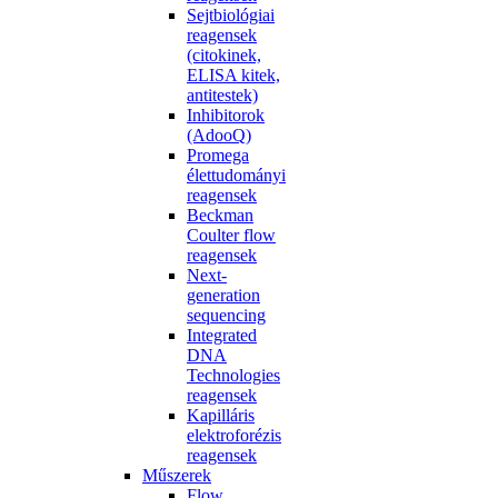
Sejtbiológiai
reagensek
(citokinek,
ELISA kitek,
antitestek)
Inhibitorok
(AdooQ)
Promega
élettudományi
reagensek
Beckman
Coulter flow
reagensek
Next-
generation
sequencing
Integrated
DNA
Technologies
reagensek
Kapilláris
elektroforézis
reagensek
Műszerek
Flow