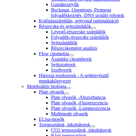
Gumikesztyűk
Beckman, Opentrons, Promega
folyadékkezelés, DNS izoláló robotok
Kolóniaszámlálás, sejtvonal optimalizáció
Részecske-és sejtszámlálók
Levegő-részecske számlálók
Folyadék-részecske számlálók
Sejtszámlálók
Részecskeméret analízis
Flow citometria
Áramlási citométerek
Sejtszorterek
Szoftverek
Hipoxia rendszerek - A sejttenyésztő
munkakörnyezet
Molekuláris biológia
Plate olvasók
Plate olvasók -Abszorbancia
Plate olvasók -Fluoreszcencia
Plate olvasók -Lumineszcencia
Multimode olvasók
ELisa-mosók
Termosztátok, inkubátorok
CO2 termosztátok, inkubátorok
Rázó termosztátok