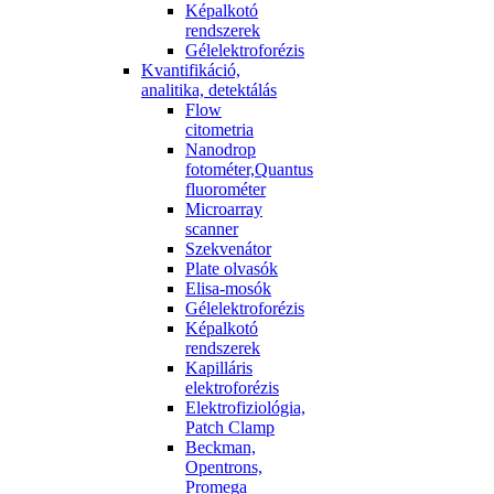
Képalkotó
rendszerek
Gélelektroforézis
Kvantifikáció,
analitika, detektálás
Flow
citometria
Nanodrop
fotométer,Quantus
fluorométer
Microarray
scanner
Szekvenátor
Plate olvasók
Elisa-mosók
Gélelektroforézis
Képalkotó
rendszerek
Kapilláris
elektroforézis
Elektrofiziológia,
Patch Clamp
Beckman,
Opentrons,
Promega