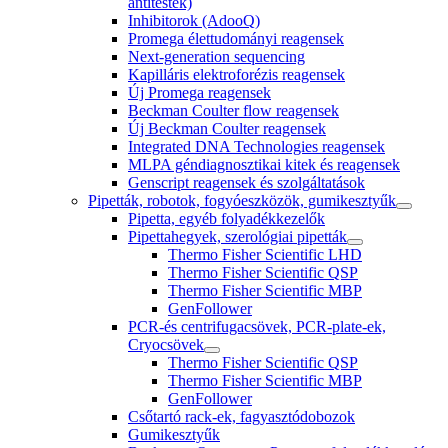
antitestek)
Inhibitorok (AdooQ)
Promega élettudományi reagensek
Next-generation sequencing
Kapilláris elektroforézis reagensek
Új Promega reagensek
Beckman Coulter flow reagensek
Új Beckman Coulter reagensek
Integrated DNA Technologies reagensek
MLPA géndiagnosztikai kitek és reagensek
Genscript reagensek és szolgáltatások
Pipetták, robotok, fogyóeszközök, gumikesztyűk
Pipetta, egyéb folyadékkezelők
Pipettahegyek, szerológiai pipetták
Thermo Fisher Scientific LHD
Thermo Fisher Scientific QSP
Thermo Fisher Scientific MBP
GenFollower
PCR-és centrifugacsövek, PCR-plate-ek,
Cryocsövek
Thermo Fisher Scientific QSP
Thermo Fisher Scientific MBP
GenFollower
Csőtartó rack-ek, fagyasztódobozok
Gumikesztyűk