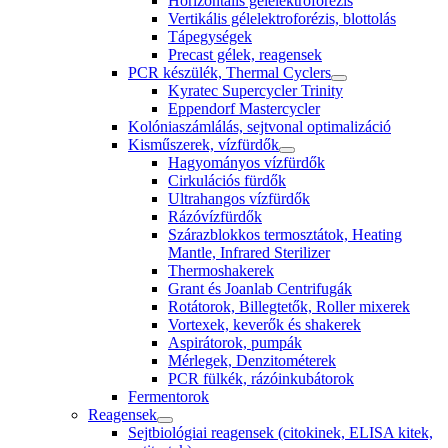
Horizontális gélelektroforézis
Vertikális gélelektroforézis, blottolás
Tápegységek
Precast gélek, reagensek
PCR készülék, Thermal Cyclers
Kyratec Supercycler Trinity
Eppendorf Mastercycler
Kolóniaszámlálás, sejtvonal optimalizáció
Kisműszerek, vízfürdők
Hagyományos vízfürdők
Cirkulációs fürdők
Ultrahangos vízfürdők
Rázóvízfürdők
Szárazblokkos termosztátok, Heating
Mantle, Infrared Sterilizer
Thermoshakerek
Grant és Joanlab Centrifugák
Rotátorok, Billegtetők, Roller mixerek
Vortexek, keverők és shakerek
Aspirátorok, pumpák
Mérlegek, Denzitométerek
PCR fülkék, rázóinkubátorok
Fermentorok
Reagensek
Sejtbiológiai reagensek (citokinek, ELISA kitek,