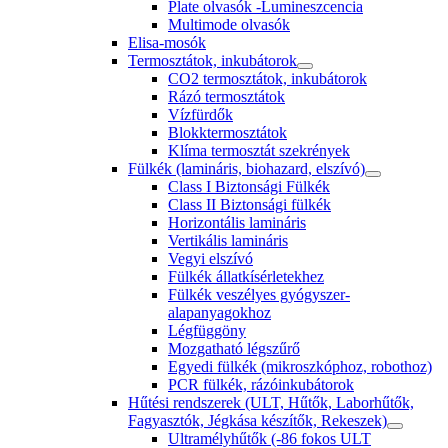
Plate olvasók -Lumineszcencia
Multimode olvasók
Elisa-mosók
Termosztátok, inkubátorok
CO2 termosztátok, inkubátorok
Rázó termosztátok
Vízfürdők
Blokktermosztátok
Klíma termosztát szekrények
Fülkék (lamináris, biohazard, elszívó)
Class I Biztonsági Fülkék
Class II Biztonsági fülkék
Horizontális lamináris
Vertikális lamináris
Vegyi elszívó
Fülkék állatkísérletekhez
Fülkék veszélyes gyógyszer-
alapanyagokhoz
Légfüggöny
Mozgatható légszűrő
Egyedi fülkék (mikroszkóphoz, robothoz)
PCR fülkék, rázóinkubátorok
Hűtési rendszerek (ULT, Hűtők, Laborhűtők,
Fagyasztók, Jégkása készítők, Rekeszek)
Ultramélyhűtők (-86 fokos ULT