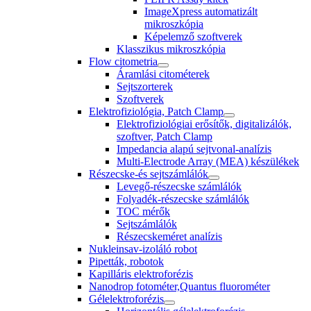
ImageXpress automatizált
mikroszkópia
Képelemző szoftverek
Klasszikus mikroszkópia
Flow citometria
Áramlási citométerek
Sejtszorterek
Szoftverek
Elektrofiziológia, Patch Clamp
Elektrofiziológiai erősítők, digitalizálók,
szoftver, Patch Clamp
Impedancia alapú sejtvonal-analízis
Multi-Electrode Array (MEA) készülékek
Részecske-és sejtszámlálók
Levegő-részecske számlálók
Folyadék-részecske számlálók
TOC mérők
Sejtszámlálók
Részecskeméret analízis
Nukleinsav-izoláló robot
Pipetták, robotok
Kapilláris elektroforézis
Nanodrop fotométer,Quantus fluorométer
Gélelektroforézis