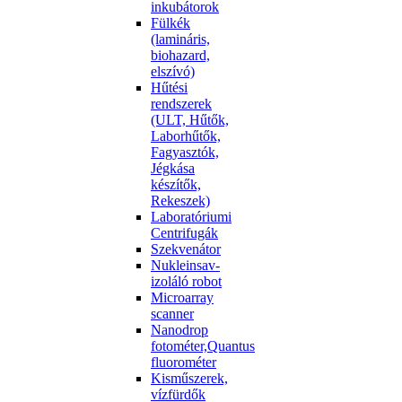
inkubátorok
Fülkék
(lamináris,
biohazard,
elszívó)
Hűtési
rendszerek
(ULT, Hűtők,
Laborhűtők,
Fagyasztók,
Jégkása
készítők,
Rekeszek)
Laboratóriumi
Centrifugák
Szekvenátor
Nukleinsav-
izoláló robot
Microarray
scanner
Nanodrop
fotométer,Quantus
fluorométer
Kisműszerek,
vízfürdők