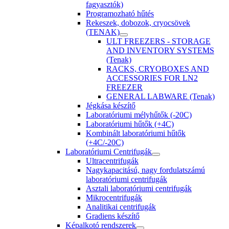
fagyasztók)
Programozható hűtés
Rekeszek, dobozok, cryocsövek
(TENAK)
ULT FREEZERS - STORAGE
AND INVENTORY SYSTEMS
(Tenak)
RACKS, CRYOBOXES AND
ACCESSORIES FOR LN2
FREEZER
GENERAL LABWARE (Tenak)
Jégkása készítő
Laboratóriumi mélyhűtők (-20C)
Laboratóriumi hűtők (+4C)
Kombinált laboratóriumi hűtők
(+4C/-20C)
Laboratóriumi Centrifugák
Ultracentrifugák
Nagykapacitású, nagy fordulatszámú
laboratóriumi centrifugák
Asztali laboratóriumi centrifugák
Mikrocentrifugák
Analitikai centrifugák
Gradiens készítő
Képalkotó rendszerek