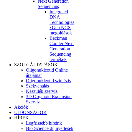
Next Generation
Sequencing
Integrated
DNA
Technologies
xGen NGS
megoldások
Beckman
Coulter Next
Generation
Sequencing
termékek
SZOLGÁLTATÁSOK
Oligonukleotid Online
árajánlat
Oligonukleotid szintézis
Szekvenálás
Készülék szerviz
3D Organoid Expansion
Szerviz
Akciók
ÚJDONSÁGOK
HÍREK
Legfrissebb híreink
Bio-Science díj nyertesek