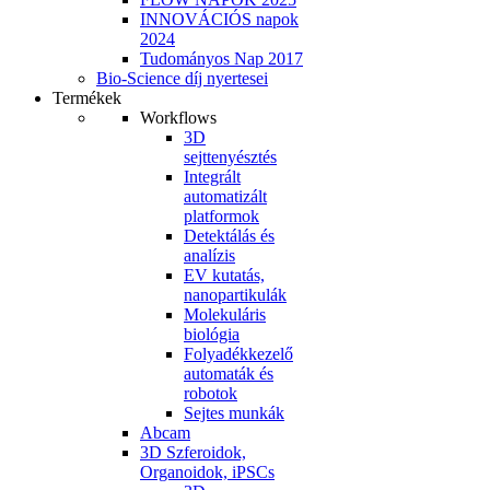
INNOVÁCIÓS napok
2024
Tudományos Nap 2017
Bio-Science díj nyertesei
Termékek
Workflows
3D
sejttenyésztés
Integrált
automatizált
platformok
Detektálás és
analízis
EV kutatás,
nanopartikulák
Molekuláris
biológia
Folyadékkezelő
automaták és
robotok
Sejtes munkák
Abcam
3D Szferoidok,
Organoidok, iPSCs