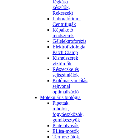
Jégkása
készítők,
Rekeszek)
Laboratóriumi
Centrifugák
Képalkotó
rendszerek
Gélelektroforézis
Elektrofiziológia,
Patch Clamp
Kisműszerek
vízfürdők
Részecske-és
sejtszámlálók
Kolóniaszámlálás,
sejtvonal
optimalizáció
Molekuláris biológia
Pipetták,
robotok,
fogyóeszközök,
gumikesztyűk
Plate olvasók
ELisa-mosók
Termosztátok,