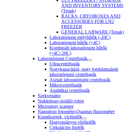
ULT FREEZERS - STORAGE
AND INVENTORY SYSTEMS
(Tenak)
RACKS, CRYOBOXES AND
ACCESSORIES FOR LN2
FREEZER
GENERAL LABWARE (Tenak)
Laboratóriumi mélyhűtők (-20C)
Laboratóriumi hűtők (+4C)
Kombinált laboratóriumi hűtők
(+4C/-20C)
Laboratóriumi Centrifugák
Ultracentrifugák
Nagykapacitású, nagy fordulatszámú
laboratóriumi centrifugák
Asztali laboratóriumi centrifugák
Mikrocentrifugák
Analitikai centrifugák
Szekvenátor
Nukleinsav-izoláló robot
Microarray scanner
Nanodrop fotométer,Quantus fluorométer
Kisműszerek, vízfürdők
Hagyományos vízfürdők
Cirkulációs fürdők