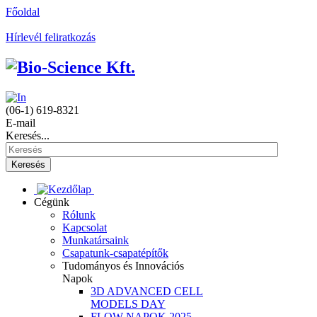
Főoldal
Hírlevél feliratkozás
(06-1) 619-8321
E-mail
Keresés...
Keresés
Cégünk
Rólunk
Kapcsolat
Munkatársaink
Csapatunk-csapatépítők
Tudományos és Innovációs
Napok
3D ADVANCED CELL
MODELS DAY
FLOW NAPOK 2025