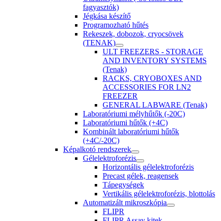
fagyasztók)
Jégkása készítő
Programozható hűtés
Rekeszek, dobozok, cryocsövek
(TENAK)
ULT FREEZERS - STORAGE
AND INVENTORY SYSTEMS
(Tenak)
RACKS, CRYOBOXES AND
ACCESSORIES FOR LN2
FREEZER
GENERAL LABWARE (Tenak)
Laboratóriumi mélyhűtők (-20C)
Laboratóriumi hűtők (+4C)
Kombinált laboratóriumi hűtők
(+4C/-20C)
Képalkotó rendszerek
Gélelektroforézis
Horizontális gélelektroforézis
Precast gélek, reagensek
Tápegységek
Vertikális gélelektroforézis, blottolás
Automatizált mikroszkópia
FLIPR
FLIPR Assay kitek