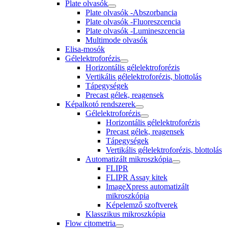
Plate olvasók
Plate olvasók -Abszorbancia
Plate olvasók -Fluoreszcencia
Plate olvasók -Lumineszcencia
Multimode olvasók
Elisa-mosók
Gélelektroforézis
Horizontális gélelektroforézis
Vertikális gélelektroforézis, blottolás
Tápegységek
Precast gélek, reagensek
Képalkotó rendszerek
Gélelektroforézis
Horizontális gélelektroforézis
Precast gélek, reagensek
Tápegységek
Vertikális gélelektroforézis, blottolás
Automatizált mikroszkópia
FLIPR
FLIPR Assay kitek
ImageXpress automatizált
mikroszkópia
Képelemző szoftverek
Klasszikus mikroszkópia
Flow citometria