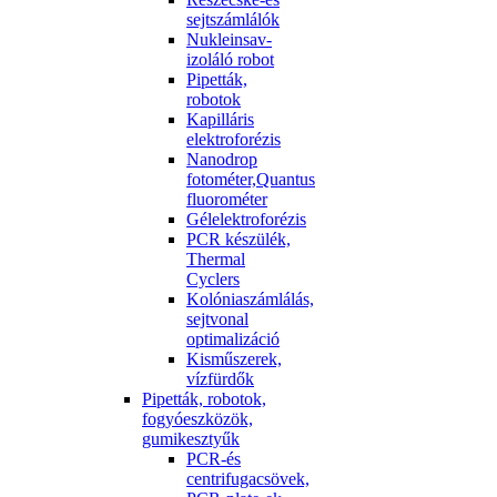
sejtszámlálók
Nukleinsav-
izoláló robot
Pipetták,
robotok
Kapilláris
elektroforézis
Nanodrop
fotométer,Quantus
fluorométer
Gélelektroforézis
PCR készülék,
Thermal
Cyclers
Kolóniaszámlálás,
sejtvonal
optimalizáció
Kisműszerek,
vízfürdők
Pipetták, robotok,
fogyóeszközök,
gumikesztyűk
PCR-és
centrifugacsövek,