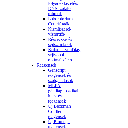
folyadékkezelés,
DNS izoláló
robotok
Laboratóriumi
Centrifugák
Kisműszerek,
vízfürdők
Részecske-és
sejtszámlálók
Kolóniaszámlálás,
sejtvonal
optimalizáció
Reagensek
Genscript
reagensek és
szolgáltatások
MLPA
géndiagnosztikai
kitek és
reagensek
Új Beckman
Coulter
reagensek
Új Promega
reagensek