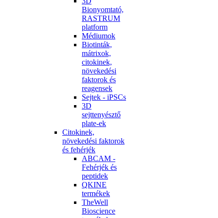
3D
Bionyomtató,
RASTRUM
platform
Médiumok
Biotinták,
mátrixok,
citokinek,
növekedési
faktorok és
reagensek
Sejtek - iPSCs
3D
sejttenyésztő
plate-ek
Citokinek,
növekedési faktorok
és fehérjék
ABCAM -
Fehérjék és
peptidek
QKINE
termékek
TheWell
Bioscience