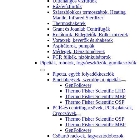
Ultrahangos vízfürdők
Rázóvízfürdők
Szárazblokkos termosztátok, Heating
Mantle, Infrared Sterilizer
Thermoshakerek
Grant és Joanlab Centrifugák
Rotátorok, Billegtetők, Roller mixerek
Vortexek, keverők és shakerek
Aspirátorok, pumpák
Mérlegek, Denzitométerek
PCR fülkék, rázóinkubátorok
Pipetták, robotok, fogyóeszközök, gumikesztyűk
Pipetta, egyéb folyadékkezelők
Pipettahegyek, szerológiai pipetták
GenFollower
Thermo Fisher Scientific LHD
Thermo Fisher Scientific MBP
Thermo Fisher Scientific QSP
PCR-és centrifugacsövek, PCR-plate-ek,
Cryocsövek
Thermo Fisher Scientific QSP
Thermo Fisher Scientific MBP
GenFollower
Csőtartó rack-ek, fagyasztódobozok