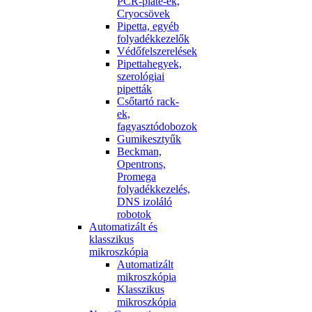
PCR-plate-ek,
Cryocsövek
Pipetta, egyéb
folyadékkezelők
Védőfelszerelések
Pipettahegyek,
szerológiai
pipetták
Csőtartó rack-
ek,
fagyasztódobozok
Gumikesztyűk
Beckman,
Opentrons,
Promega
folyadékkezelés,
DNS izoláló
robotok
Automatizált és
klasszikus
mikroszkópia
Automatizált
mikroszkópia
Klasszikus
mikroszkópia