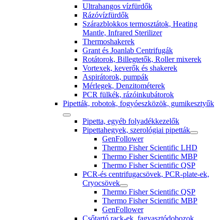
Ultrahangos vízfürdők
Rázóvízfürdők
Szárazblokkos termosztátok, Heating
Mantle, Infrared Sterilizer
Thermoshakerek
Grant és Joanlab Centrifugák
Rotátorok, Billegtetők, Roller mixerek
Vortexek, keverők és shakerek
Aspirátorok, pumpák
Mérlegek, Denzitométerek
PCR fülkék, rázóinkubátorok
Pipetták, robotok, fogyóeszközök, gumikesztyűk
Pipetta, egyéb folyadékkezelők
Pipettahegyek, szerológiai pipetták
GenFollower
Thermo Fisher Scientific LHD
Thermo Fisher Scientific MBP
Thermo Fisher Scientific QSP
PCR-és centrifugacsövek, PCR-plate-ek,
Cryocsövek
Thermo Fisher Scientific QSP
Thermo Fisher Scientific MBP
GenFollower
Csőtartó rack-ek, fagyasztódobozok