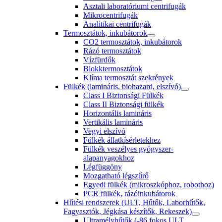
Asztali laboratóriumi centrifugák
Mikrocentrifugák
Analitikai centrifugák
Termosztátok, inkubátorok
CO2 termosztátok, inkubátorok
Rázó termosztátok
Vízfürdők
Blokktermosztátok
Klíma termosztát szekrények
Fülkék (lamináris, biohazard, elszívó)
Class I Biztonsági Fülkék
Class II Biztonsági fülkék
Horizontális lamináris
Vertikális lamináris
Vegyi elszívó
Fülkék állatkísérletekhez
Fülkék veszélyes gyógyszer-
alapanyagokhoz
Légfüggöny
Mozgatható légszűrő
Egyedi fülkék (mikroszkóphoz, robothoz)
PCR fülkék, rázóinkubátorok
Hűtési rendszerek (ULT, Hűtők, Laborhűtők,
Fagyasztók, Jégkása készítők, Rekeszek)
Ultramélyhűtők (-86 fokos ULT