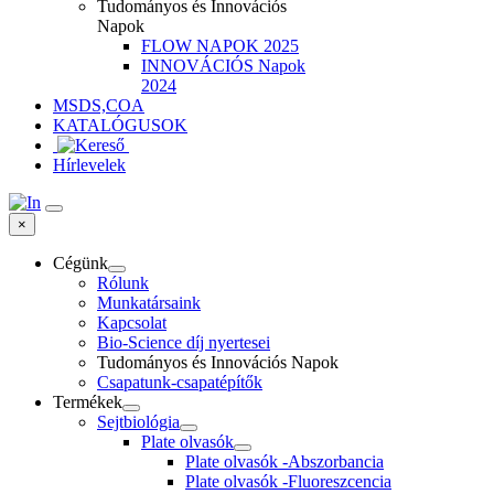
Tudományos és Innovációs
Napok
FLOW NAPOK 2025
INNOVÁCIÓS Napok
2024
MSDS,COA
KATALÓGUSOK
Hírlevelek
×
Cégünk
Rólunk
Munkatársaink
Kapcsolat
Bio-Science díj nyertesei
Tudományos és Innovációs Napok
Csapatunk-csapatépítők
Termékek
Sejtbiológia
Plate olvasók
Plate olvasók -Abszorbancia
Plate olvasók -Fluoreszcencia