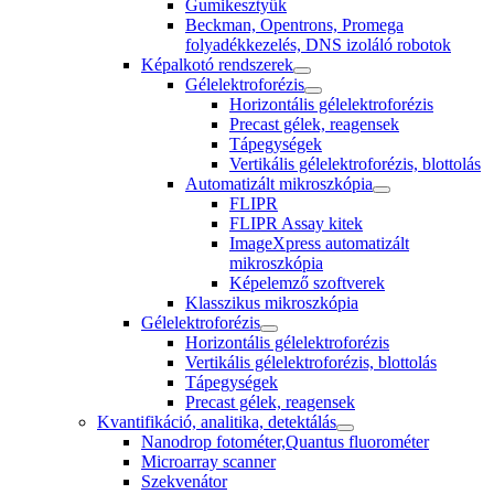
Gumikesztyűk
Beckman, Opentrons, Promega
folyadékkezelés, DNS izoláló robotok
Képalkotó rendszerek
Gélelektroforézis
Horizontális gélelektroforézis
Precast gélek, reagensek
Tápegységek
Vertikális gélelektroforézis, blottolás
Automatizált mikroszkópia
FLIPR
FLIPR Assay kitek
ImageXpress automatizált
mikroszkópia
Képelemző szoftverek
Klasszikus mikroszkópia
Gélelektroforézis
Horizontális gélelektroforézis
Vertikális gélelektroforézis, blottolás
Tápegységek
Precast gélek, reagensek
Kvantifikáció, analitika, detektálás
Nanodrop fotométer,Quantus fluorométer
Microarray scanner
Szekvenátor