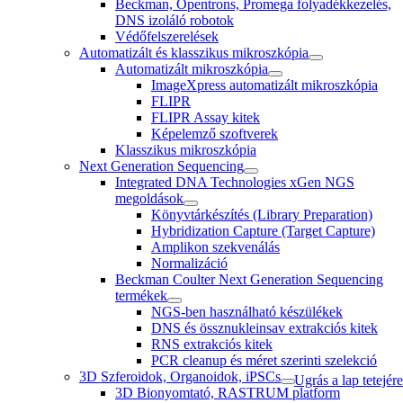
Beckman, Opentrons, Promega folyadékkezelés,
DNS izoláló robotok
Védőfelszerelések
Automatizált és klasszikus mikroszkópia
Automatizált mikroszkópia
ImageXpress automatizált mikroszkópia
FLIPR
FLIPR Assay kitek
Képelemző szoftverek
Klasszikus mikroszkópia
Next Generation Sequencing
Integrated DNA Technologies xGen NGS
megoldások
Könyvtárkészítés (Library Preparation)
Hybridization Capture (Target Capture)
Amplikon szekvenálás
Normalizáció
Beckman Coulter Next Generation Sequencing
termékek
NGS-ben használható készülékek
DNS és össznukleinsav extrakciós kitek
RNS extrakciós kitek
PCR cleanup és méret szerinti szelekció
3D Szferoidok, Organoidok, iPSCs
Ugrás a lap tetejére
3D Bionyomtató, RASTRUM platform