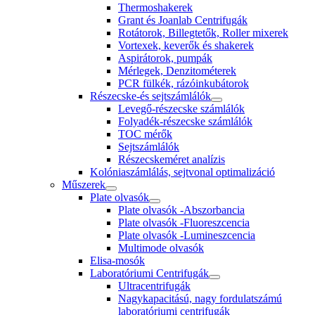
Thermoshakerek
Grant és Joanlab Centrifugák
Rotátorok, Billegtetők, Roller mixerek
Vortexek, keverők és shakerek
Aspirátorok, pumpák
Mérlegek, Denzitométerek
PCR fülkék, rázóinkubátorok
Részecske-és sejtszámlálók
Levegő-részecske számlálók
Folyadék-részecske számlálók
TOC mérők
Sejtszámlálók
Részecskeméret analízis
Kolóniaszámlálás, sejtvonal optimalizáció
Műszerek
Plate olvasók
Plate olvasók -Abszorbancia
Plate olvasók -Fluoreszcencia
Plate olvasók -Lumineszcencia
Multimode olvasók
Elisa-mosók
Laboratóriumi Centrifugák
Ultracentrifugák
Nagykapacitású, nagy fordulatszámú
laboratóriumi centrifugák