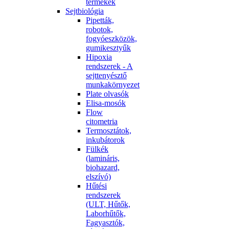
termékek
Sejtbiológia
Pipetták,
robotok,
fogyóeszközök,
gumikesztyűk
Hipoxia
rendszerek - A
sejttenyésztő
munkakörnyezet
Plate olvasók
Elisa-mosók
Flow
citometria
Termosztátok,
inkubátorok
Fülkék
(lamináris,
biohazard,
elszívó)
Hűtési
rendszerek
(ULT, Hűtők,
Laborhűtők,
Fagyasztók,