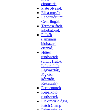
citometria
Plate olvasók
Elisa-mosók
Laboratóriumi
Centrifugák
Termosztátok,
inkubátorok
Fülkék
(lamináris,
biohazard,
elszívó)
Hűtési
rendszerek
(ULT, Hűtők,
Laborhűtők,
Fagyasztók,
Jégkása
készítők,
Rekeszek)
Fermentorok
Képalkotó
rendszerek
Elektrofiziológia,
Patch Clamp
Részecske-és