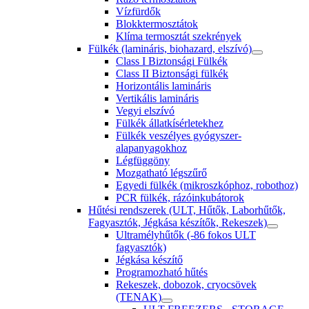
Vízfürdők
Blokktermosztátok
Klíma termosztát szekrények
Fülkék (lamináris, biohazard, elszívó)
Class I Biztonsági Fülkék
Class II Biztonsági fülkék
Horizontális lamináris
Vertikális lamináris
Vegyi elszívó
Fülkék állatkísérletekhez
Fülkék veszélyes gyógyszer-
alapanyagokhoz
Légfüggöny
Mozgatható légszűrő
Egyedi fülkék (mikroszkóphoz, robothoz)
PCR fülkék, rázóinkubátorok
Hűtési rendszerek (ULT, Hűtők, Laborhűtők,
Fagyasztók, Jégkása készítők, Rekeszek)
Ultramélyhűtők (-86 fokos ULT
fagyasztók)
Jégkása készítő
Programozható hűtés
Rekeszek, dobozok, cryocsövek
(TENAK)