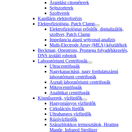
Áramlási citométerek
Sejtszorterek
Szoftverek
Kapilláris elektroforézis
Elektrofiziológia, Patch Clamp
Elektrofiziológiai erősítők, digitalizálók,
szoftver, Patch Clamp
Impedancia alapú sejtvonal-analízis
Multi-Electrode Array (MEA) készülékek
Beckman, Opentrons, Promega folyadékkezelés,
DNS izoláló robotok
Laboratóriumi Centrifugák
Ultracentrifugák
Nagykapacitású, nagy fordulatszámú
laboratóriumi centrifugák
Asztali laboratóriumi centrifugák
Mikrocentrifugák
Analitikai centrifugák
Kisműszerek, vízfürdők
Hagyományos vízfürdők
Cirkulációs fürdők
Ultrahangos vízfürdők
Rázóvízfürdők
Szárazblokkos termosztátok, Heating
Mantle, Infrared Sterilizer