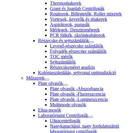
Thermoshakerek
Grant és Joanlab Centrifugák
Rotátorok, Billegtetők, Roller mixerek
Vortexek, keverők és shakerek
Aspirátorok, pumpák
Mérlegek, Denzitométerek
PCR fülkék, rázóinkubátorok
Részecske-és sejtszámlálók
Levegő-részecske számlálók
Folyadék-részecske számlálók
TOC mérők
Sejtszámlálók
Részecskeméret analízis
Kolóniaszámlálás, sejtvonal optimalizáció
Műszerek
Plate olvasók
Plate olvasók -Abszorbancia
Plate olvasók -Fluoreszcencia
Plate olvasók -Lumineszcencia
Multimode olvasók
Elisa-mosók
Laboratóriumi Centrifugák
Ultracentrifugák
Nagykapacitású, nagy fordulatszámú
laboratóriumi centrifugák