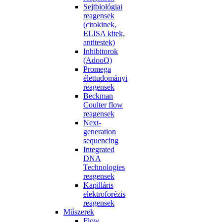
Sejtbiológiai
reagensek
(citokinek,
ELISA kitek,
antitestek)
Inhibitorok
(AdooQ)
Promega
élettudományi
reagensek
Beckman
Coulter flow
reagensek
Next-
generation
sequencing
Integrated
DNA
Technologies
reagensek
Kapilláris
elektroforézis
reagensek
Műszerek
Flow