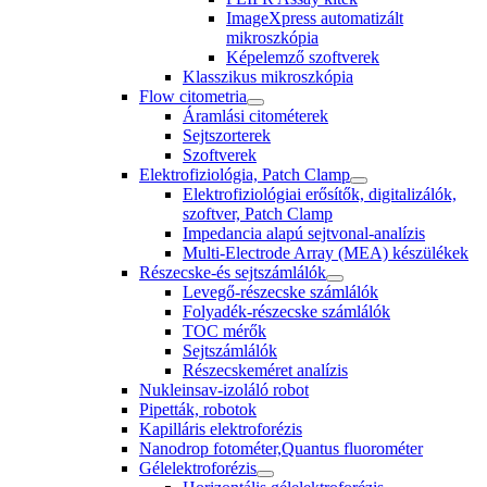
ImageXpress automatizált
mikroszkópia
Képelemző szoftverek
Klasszikus mikroszkópia
Flow citometria
Áramlási citométerek
Sejtszorterek
Szoftverek
Elektrofiziológia, Patch Clamp
Elektrofiziológiai erősítők, digitalizálók,
szoftver, Patch Clamp
Impedancia alapú sejtvonal-analízis
Multi-Electrode Array (MEA) készülékek
Részecske-és sejtszámlálók
Levegő-részecske számlálók
Folyadék-részecske számlálók
TOC mérők
Sejtszámlálók
Részecskeméret analízis
Nukleinsav-izoláló robot
Pipetták, robotok
Kapilláris elektroforézis
Nanodrop fotométer,Quantus fluorométer
Gélelektroforézis