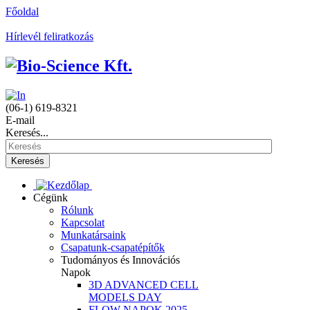
Főoldal
Hírlevél feliratkozás
(06-1) 619-8321
E-mail
Keresés...
Keresés
Cégünk
Rólunk
Kapcsolat
Munkatársaink
Csapatunk-csapatépítők
Tudományos és Innovációs
Napok
3D ADVANCED CELL
MODELS DAY
FLOW NAPOK 2025