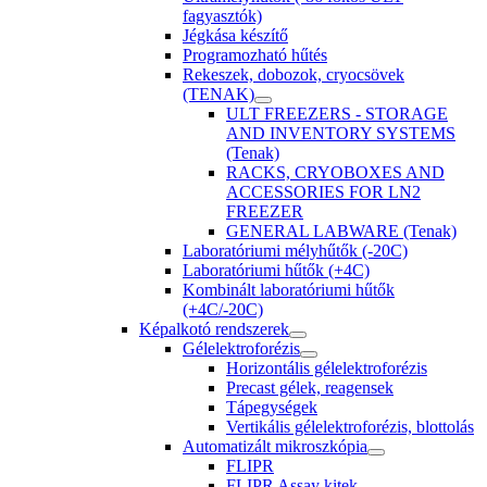
fagyasztók)
Jégkása készítő
Programozható hűtés
Rekeszek, dobozok, cryocsövek
(TENAK)
ULT FREEZERS - STORAGE
AND INVENTORY SYSTEMS
(Tenak)
RACKS, CRYOBOXES AND
ACCESSORIES FOR LN2
FREEZER
GENERAL LABWARE (Tenak)
Laboratóriumi mélyhűtők (-20C)
Laboratóriumi hűtők (+4C)
Kombinált laboratóriumi hűtők
(+4C/-20C)
Képalkotó rendszerek
Gélelektroforézis
Horizontális gélelektroforézis
Precast gélek, reagensek
Tápegységek
Vertikális gélelektroforézis, blottolás
Automatizált mikroszkópia
FLIPR
FLIPR Assay kitek