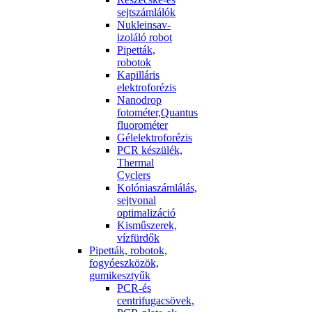
sejtszámlálók
Nukleinsav-
izoláló robot
Pipetták,
robotok
Kapilláris
elektroforézis
Nanodrop
fotométer,Quantus
fluorométer
Gélelektroforézis
PCR készülék,
Thermal
Cyclers
Kolóniaszámlálás,
sejtvonal
optimalizáció
Kisműszerek,
vízfürdők
Pipetták, robotok,
fogyóeszközök,
gumikesztyűk
PCR-és
centrifugacsövek,