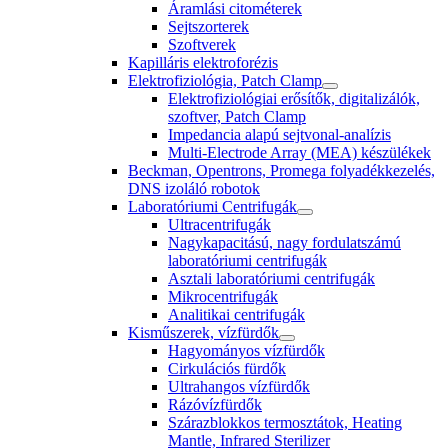
Áramlási citométerek
Sejtszorterek
Szoftverek
Kapilláris elektroforézis
Elektrofiziológia, Patch Clamp
Elektrofiziológiai erősítők, digitalizálók,
szoftver, Patch Clamp
Impedancia alapú sejtvonal-analízis
Multi-Electrode Array (MEA) készülékek
Beckman, Opentrons, Promega folyadékkezelés,
DNS izoláló robotok
Laboratóriumi Centrifugák
Ultracentrifugák
Nagykapacitású, nagy fordulatszámú
laboratóriumi centrifugák
Asztali laboratóriumi centrifugák
Mikrocentrifugák
Analitikai centrifugák
Kisműszerek, vízfürdők
Hagyományos vízfürdők
Cirkulációs fürdők
Ultrahangos vízfürdők
Rázóvízfürdők
Szárazblokkos termosztátok, Heating
Mantle, Infrared Sterilizer