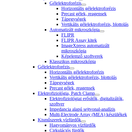
Gélelektroforézis
Horizontális gélelektroforézis
Precast gélek, reagensek
Tápegységek
Vertikális gélelektroforézis, blottolás
Automatizált mikroszkópia
FLIPR
FLIPR Assay kitek
ImageXpress automatizált
mikroszkópia
Képelemző szoftverek
Klasszikus mikroszkópia
Gélelektroforézis
Horizontális gélelektroforézis
Vertikális gélelektroforézis, blottolás
Tápegységek
Precast gélek, reagensek
Elektrofiziológia, Patch Clamp
Elektrofiziológiai erősítők, digitalizálók,
szoftver
Impedancia alapú sejtvonal-analízis
Multi-Electrode Array (MEA) készülékek
Kisműszerek vízfürdők
Hagyományos vízfürdők
Cirkulációs fürdők