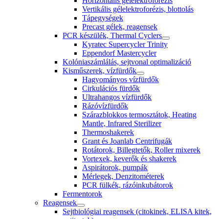
Horizontális gélelektroforézis
Vertikális gélelektroforézis, blottolás
Tápegységek
Precast gélek, reagensek
PCR készülék, Thermal Cyclers
Kyratec Supercycler Trinity
Eppendorf Mastercycler
Kolóniaszámlálás, sejtvonal optimalizáció
Kisműszerek, vízfürdők
Hagyományos vízfürdők
Cirkulációs fürdők
Ultrahangos vízfürdők
Rázóvízfürdők
Szárazblokkos termosztátok, Heating
Mantle, Infrared Sterilizer
Thermoshakerek
Grant és Joanlab Centrifugák
Rotátorok, Billegtetők, Roller mixerek
Vortexek, keverők és shakerek
Aspirátorok, pumpák
Mérlegek, Denzitométerek
PCR fülkék, rázóinkubátorok
Fermentorok
Reagensek
Sejtbiológiai reagensek (citokinek, ELISA kitek,