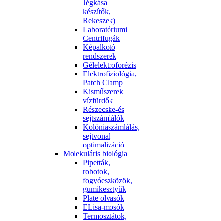
Jégkása
készítők,
Rekeszek)
Laboratóriumi
Centrifugák
Képalkotó
rendszerek
Gélelektroforézis
Elektrofiziológia,
Patch Clamp
Kisműszerek
vízfürdők
Részecske-és
sejtszámlálók
Kolóniaszámlálás,
sejtvonal
optimalizáció
Molekuláris biológia
Pipetták,
robotok,
fogyóeszközök,
gumikesztyűk
Plate olvasók
ELisa-mosók
Termosztátok,