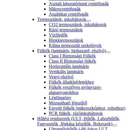
Asztali laboratóriumi centrifugák
Mikrocentrifugák
Analitikai centrifugák
Termosztátok, inkubátorok
CO2 termosztátok, inkubátorok
Rázó termosztátok
Vízfürdők
Blokktermosztátok
Klíma termosztát szekrények
Fülkék (lamináris, biohazard, elszívó)
Class I Biztonsági Fülkék
Class II Biztonsági fülkék
Horizontális lamináris
Vertikális lamináris
Vegyi elszívó
Fülkék állatkísérletekhez
Fülkék veszélyes gyógyszer-
alapanyagokhoz
Légfüggöny
Mozgatható légszűrő
Egyedi fülkék (mikroszkóphoz, robothoz)
PCR fülkék, rázóinkubátorok
Hűtési rendszerek (ULT, Hűtők, Laborhűtők,
Fagyasztók, Jégkása készítők, Rekeszek)
Ultramélyhűtők (-86 fokos ULT