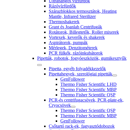
Ultrahangos vízfürdők
Rázóvízfürdők
Szárazblokkos termosztátok, Heating
Mantle, Infrared Sterilizer
Thermoshakerek
Grant és Joanlab Centrifugák
Rotátorok, Billegtetők, Roller mixerek
Vortexek, keverők és shakerek
Aspirátorok, pumpák
Mérlegek, Denzitométerek
PCR fülkék, rázóinkubátorok
Pipetták, robotok, fogyóeszközök, gumikesztyűk
Pipetta, egyéb folyadékkezelők
Pipettahegyek, szerológiai pipetták
GenFollower
Thermo Fisher Scientific LHD
Thermo Fisher Scientific MBP
Thermo Fisher Scientific QSP
PCR-és centrifugacsövek, PCR-plate-ek,
Cryocsövek
Thermo Fisher Scientific QSP
Thermo Fisher Scientific MBP
GenFollower
Csőtartó rack-ek, fagyasztódobozok