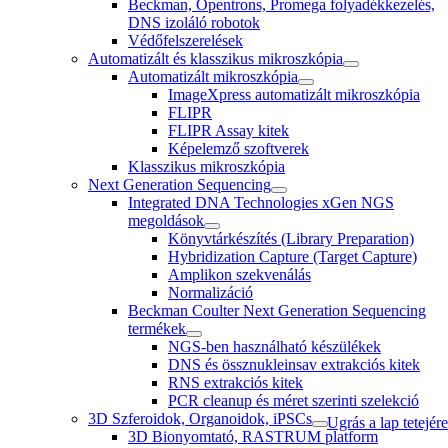
Beckman, Opentrons, Promega folyadékkezelés,
DNS izoláló robotok
Védőfelszerelések
Automatizált és klasszikus mikroszkópia
Automatizált mikroszkópia
ImageXpress automatizált mikroszkópia
FLIPR
FLIPR Assay kitek
Képelemző szoftverek
Klasszikus mikroszkópia
Next Generation Sequencing
Integrated DNA Technologies xGen NGS
megoldások
Könyvtárkészítés (Library Preparation)
Hybridization Capture (Target Capture)
Amplikon szekvenálás
Normalizáció
Beckman Coulter Next Generation Sequencing
termékek
NGS-ben használható készülékek
DNS és össznukleinsav extrakciós kitek
RNS extrakciós kitek
PCR cleanup és méret szerinti szelekció
3D Szferoidok, Organoidok, iPSCs
Ugrás a lap tetejére
3D Bionyomtató, RASTRUM platform