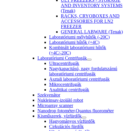
ULT FREEZERS - STORAGE
AND INVENTORY SYSTEMS
(Tenak)
RACKS, CRYOBOXES AND
ACCESSORIES FOR LN2
FREEZER
GENERAL LABWARE (Tenak)
Laboratóriumi mélyhűtők (-20C)
Laboratóriumi hűtők (+4C)
Kombinált laboratóriumi hűtők
(+4C/-20C)
Laboratóriumi Centrifugák
Ultracentrifugák
Nagykapacitású, nagy fordulatszámú
laboratóriumi centrifugák
Asztali laboratóriumi centrifugák
Mikrocentrifugák
Analitikai centrifugák
Szekvenátor
Nukleinsav-izoláló robot
Microarray scanner
Nanodrop fotométer,Quantus fluorométer
Kisműszerek, vízfürdők
Hagyományos vízfürdők
Cirkulációs fürdők