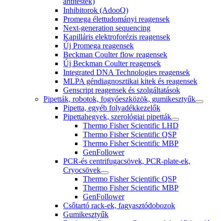
antitestek)
Inhibitorok (AdooQ)
Promega élettudományi reagensek
Next-generation sequencing
Kapilláris elektroforézis reagensek
Új Promega reagensek
Beckman Coulter flow reagensek
Új Beckman Coulter reagensek
Integrated DNA Technologies reagensek
MLPA géndiagnosztikai kitek és reagensek
Genscript reagensek és szolgáltatások
Pipetták, robotok, fogyóeszközök, gumikesztyűk
Pipetta, egyéb folyadékkezelők
Pipettahegyek, szerológiai pipetták
Thermo Fisher Scientific LHD
Thermo Fisher Scientific QSP
Thermo Fisher Scientific MBP
GenFollower
PCR-és centrifugacsövek, PCR-plate-ek,
Cryocsövek
Thermo Fisher Scientific QSP
Thermo Fisher Scientific MBP
GenFollower
Csőtartó rack-ek, fagyasztódobozok
Gumikesztyűk