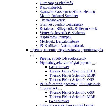
Ultrahangos vízfürdők
Rázóvízfürdők
Szárazblokkos termosztátok, Heating
Mantle, Infrared Sterilizer
Thermoshakerek
Grant és Joanlab Centrifugák
Rotátorok, Billegtetők, Roller mixerek
Vortexek, keverők és shakerek
Aspirátorok, pumpák
Mérlegek, Denzitométerek
PCR fülkék, rázóinkubátorok
Pipetták, robotok, fogyóeszközök, gumikesztyűk
Pipetta, egyéb folyadékkezelők
Pipettahegyek, szerológiai pipetták
GenFollower
Thermo Fisher Scientific LHD
Thermo Fisher Scientific MBP
Thermo Fisher Scientific QSP
PCR-és centrifugacsövek, PCR-plate-ek,
Cryocsövek
Thermo Fisher Scientific QSP
Thermo Fisher Scientific MBP
GenFollower
Csőtartó rack-ek, fagyasztódobozok