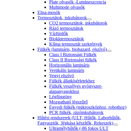
Plate olvasók -Lumineszcencia
Multimode olvasók
Elisa-mosók
Termosztátok, inkubátorok
CO2 termosztátok, inkubátorok
Rázó termosztátok
Vízfürdők
Blokktermosztátok
Klíma termosztát szekrények
Fülkék (lamináris, biohazard, elszívó)
Class I Biztonsági Fülkék
Class II Biztonsági fülkék
Horizontális lamináris
Vertikális lamináris
Vegyi elszívó
Fülkék állatkísérletekhez
Fülkék veszélyes gyógyszer-
alapanyagokhoz
Légfüggöny
Mozgatható légszűrő
Egyedi fülkék (mikroszkóphoz, robothoz)
PCR fülkék, rázóinkubátorok
Hűtési rendszerek (ULT, Hűtők, Laborhűtők,
Fagyasztók, Jégkása készítők, Rekeszek)
Ultramélyhűtők (-86 fokos ULT