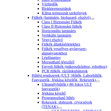
Vízfürdők
Blokktermosztátok
Klíma termosztát szekrények
Fülkék (lamináris, biohazard, elszívó)
Class I Biztonsági Fülkék
Class II Biztonsági fülkék
Horizontális lamináris
Vertikális lamináris
Vegyi elszívó
Fülkék állatkísérletekhez
Fülkék veszélyes gyógyszer-
alapanyagokhoz
Légfüggöny
Mozgatható légszűrő
Egyedi fülkék (mikroszkóphoz, robothoz)
PCR fülkék, rázóinkubátorok
Hűtési rendszerek (ULT, Hűtők, Laborhűtők,
Fagyasztók, Jégkása készítők, Rekeszek)
Ultramélyhűtők (-86 fokos ULT
fagyasztók)
Jégkása készítő
Programozható hűtés
Rekeszek, dobozok, cryocsövek
(TENAK)