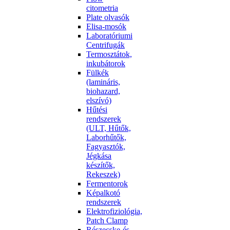
citometria
Plate olvasók
Elisa-mosók
Laboratóriumi
Centrifugák
Termosztátok,
inkubátorok
Fülkék
(lamináris,
biohazard,
elszívó)
Hűtési
rendszerek
(ULT, Hűtők,
Laborhűtők,
Fagyasztók,
Jégkása
készítők,
Rekeszek)
Fermentorok
Képalkotó
rendszerek
Elektrofiziológia,
Patch Clamp
Részecske-és