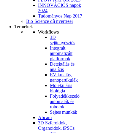
INNOVÁCIÓS napok
2024
Tudományos Nap 2017
Bio-Science díj nyertesei
Termékek
Workflows
3D
sejttenyésztés
Integrált
automatizált
platformok
Detektálás és
analízis
EV kutatás,
nanopartikulák
Molekuláris
biológia
Folyadékkezelő
automaták és
robotok
Sejtes munkák
Abcam
3D Szferoidok,
Organoidok, iPSCs