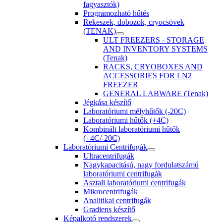
fagyasztók)
Programozható hűtés
Rekeszek, dobozok, cryocsövek
(TENAK)
ULT FREEZERS - STORAGE
AND INVENTORY SYSTEMS
(Tenak)
RACKS, CRYOBOXES AND
ACCESSORIES FOR LN2
FREEZER
GENERAL LABWARE (Tenak)
Jégkása készítő
Laboratóriumi mélyhűtők (-20C)
Laboratóriumi hűtők (+4C)
Kombinált laboratóriumi hűtők
(+4C/-20C)
Laboratóriumi Centrifugák
Ultracentrifugák
Nagykapacitású, nagy fordulatszámú
laboratóriumi centrifugák
Asztali laboratóriumi centrifugák
Mikrocentrifugák
Analitikai centrifugák
Gradiens készítő
Képalkotó rendszerek