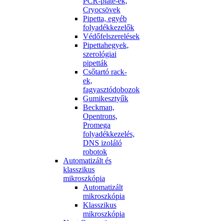
PCR-plate-ek,
Cryocsövek
Pipetta, egyéb
folyadékkezelők
Védőfelszerelések
Pipettahegyek,
szerológiai
pipetták
Csőtartó rack-
ek,
fagyasztódobozok
Gumikesztyűk
Beckman,
Opentrons,
Promega
folyadékkezelés,
DNS izoláló
robotok
Automatizált és
klasszikus
mikroszkópia
Automatizált
mikroszkópia
Klasszikus
mikroszkópia