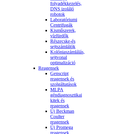
folyadékkezelés,
DNS izoláló
robotok
Laboratóriumi
Centrifugák
Kisműszerek,
vízfürdők
Részecske-és
sejtszámlálók
Kolóniaszámlálás,
sejtvonal
optimalizáció
Reagensek
Genscript
reagensek és
szolgáltatások
MLPA
géndiagnosztikai
kitek és
reagensek
Új Beckman
Coulter
reagensek
Új Promega
reagensek