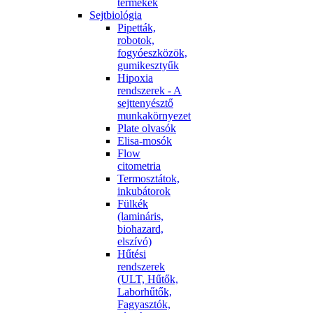
termékek
Sejtbiológia
Pipetták,
robotok,
fogyóeszközök,
gumikesztyűk
Hipoxia
rendszerek - A
sejttenyésztő
munkakörnyezet
Plate olvasók
Elisa-mosók
Flow
citometria
Termosztátok,
inkubátorok
Fülkék
(lamináris,
biohazard,
elszívó)
Hűtési
rendszerek
(ULT, Hűtők,
Laborhűtők,
Fagyasztók,