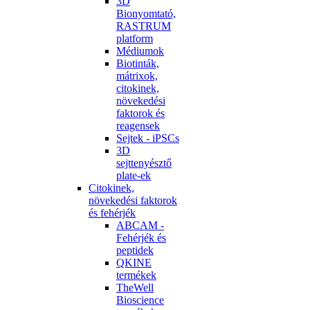
3D
Bionyomtató,
RASTRUM
platform
Médiumok
Biotinták,
mátrixok,
citokinek,
növekedési
faktorok és
reagensek
Sejtek - iPSCs
3D
sejttenyésztő
plate-ek
Citokinek,
növekedési faktorok
és fehérjék
ABCAM -
Fehérjék és
peptidek
QKINE
termékek
TheWell
Bioscience