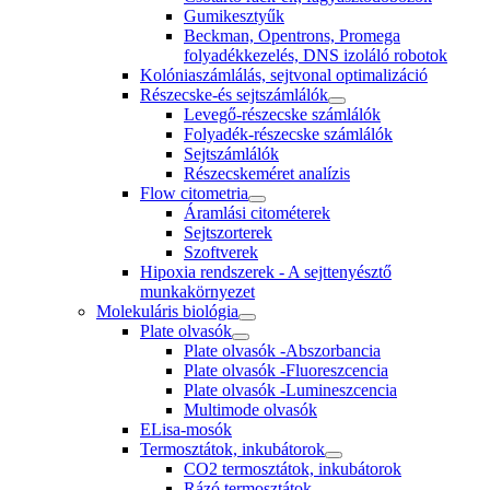
Gumikesztyűk
Beckman, Opentrons, Promega
folyadékkezelés, DNS izoláló robotok
Kolóniaszámlálás, sejtvonal optimalizáció
Részecske-és sejtszámlálók
Levegő-részecske számlálók
Folyadék-részecske számlálók
Sejtszámlálók
Részecskeméret analízis
Flow citometria
Áramlási citométerek
Sejtszorterek
Szoftverek
Hipoxia rendszerek - A sejttenyésztő
munkakörnyezet
Molekuláris biológia
Plate olvasók
Plate olvasók -Abszorbancia
Plate olvasók -Fluoreszcencia
Plate olvasók -Lumineszcencia
Multimode olvasók
ELisa-mosók
Termosztátok, inkubátorok
CO2 termosztátok, inkubátorok
Rázó termosztátok