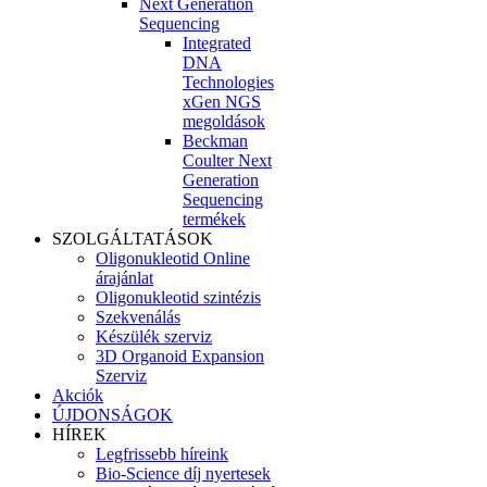
Next Generation
Sequencing
Integrated
DNA
Technologies
xGen NGS
megoldások
Beckman
Coulter Next
Generation
Sequencing
termékek
SZOLGÁLTATÁSOK
Oligonukleotid Online
árajánlat
Oligonukleotid szintézis
Szekvenálás
Készülék szerviz
3D Organoid Expansion
Szerviz
Akciók
ÚJDONSÁGOK
HÍREK
Legfrissebb híreink
Bio-Science díj nyertesek