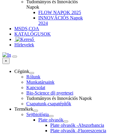
Tudományos és Innovációs
Napok
FLOW NAPOK 2025
INNOVÁCIÓS Napok
2024
MSDS,COA
KATALÓGUSOK
Hírlevelek
×
Cégünk
Rólunk
Munkatársaink
Kapcsolat
Bio-Science díj nyertesei
Tudományos és Innovációs Napok
Csapatunk-csapatépítők
Termékek
Sejtbiológia
Plate olvasók
Plate olvasók -Abszorbancia
Plate olvasók -Fluoreszcencia