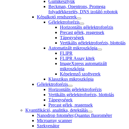
Gumikesztyűk
Beckman, Opentrons, Promega
folyadékkezelés, DNS izoláló robotok
Képalkotó rendszerek
Gélelektroforézis
Horizontális gélelektroforézis
Precast gélek, reagensek
Tápegységek
Vertikális gélelektroforézis, blottolás
Automatizált mikroszkópia
FLIPR
FLIPR Assay kitek
ImageXpress automatizált
mikroszkópia
Képelemző szoftverek
Klasszikus mikroszkópia
Gélelektroforézis
Horizontális gélelektroforézis
Vertikális gélelektroforézis, blottolás
Tápegységek
Precast gélek, reagensek
Kvantifikáció, analitika, detektálás
Nanodrop fotométer,Quantus fluorométer
Microarray scanner
Szekvenátor