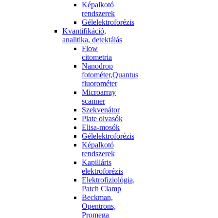
Képalkotó
rendszerek
Gélelektroforézis
Kvantifikáció,
analitika, detektálás
Flow
citometria
Nanodrop
fotométer,Quantus
fluorométer
Microarray
scanner
Szekvenátor
Plate olvasók
Elisa-mosók
Gélelektroforézis
Képalkotó
rendszerek
Kapilláris
elektroforézis
Elektrofiziológia,
Patch Clamp
Beckman,
Opentrons,
Promega