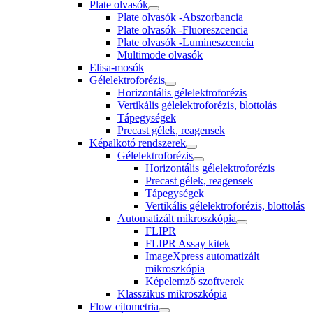
Plate olvasók
Plate olvasók -Abszorbancia
Plate olvasók -Fluoreszcencia
Plate olvasók -Lumineszcencia
Multimode olvasók
Elisa-mosók
Gélelektroforézis
Horizontális gélelektroforézis
Vertikális gélelektroforézis, blottolás
Tápegységek
Precast gélek, reagensek
Képalkotó rendszerek
Gélelektroforézis
Horizontális gélelektroforézis
Precast gélek, reagensek
Tápegységek
Vertikális gélelektroforézis, blottolás
Automatizált mikroszkópia
FLIPR
FLIPR Assay kitek
ImageXpress automatizált
mikroszkópia
Képelemző szoftverek
Klasszikus mikroszkópia
Flow citometria