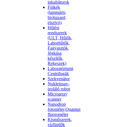
inkubátorok
Fülkék
(lamináris,
biohazard,
elszívó)
Hűtési
rendszerek
(ULT, Hűtők,
Laborhűtők,
Fagyasztók,
Jégkása
készítők,
Rekeszek)
Laboratóriumi
Centrifugák
Szekvenátor
Nukleinsav-
izoláló robot
Microarray
scanner
Nanodrop
fotométer,Quantus
fluorométer
Kisműszerek,
vízfürdők