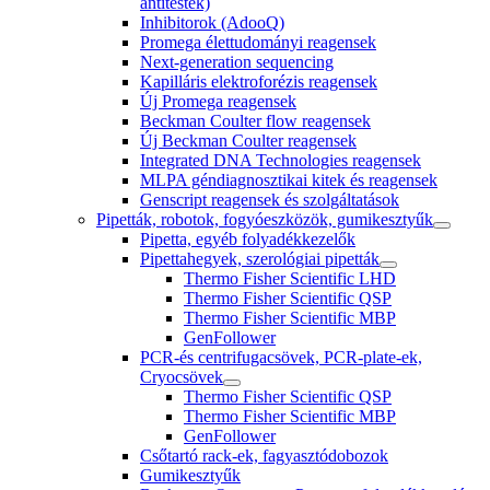
antitestek)
Inhibitorok (AdooQ)
Promega élettudományi reagensek
Next-generation sequencing
Kapilláris elektroforézis reagensek
Új Promega reagensek
Beckman Coulter flow reagensek
Új Beckman Coulter reagensek
Integrated DNA Technologies reagensek
MLPA géndiagnosztikai kitek és reagensek
Genscript reagensek és szolgáltatások
Pipetták, robotok, fogyóeszközök, gumikesztyűk
Pipetta, egyéb folyadékkezelők
Pipettahegyek, szerológiai pipetták
Thermo Fisher Scientific LHD
Thermo Fisher Scientific QSP
Thermo Fisher Scientific MBP
GenFollower
PCR-és centrifugacsövek, PCR-plate-ek,
Cryocsövek
Thermo Fisher Scientific QSP
Thermo Fisher Scientific MBP
GenFollower
Csőtartó rack-ek, fagyasztódobozok
Gumikesztyűk