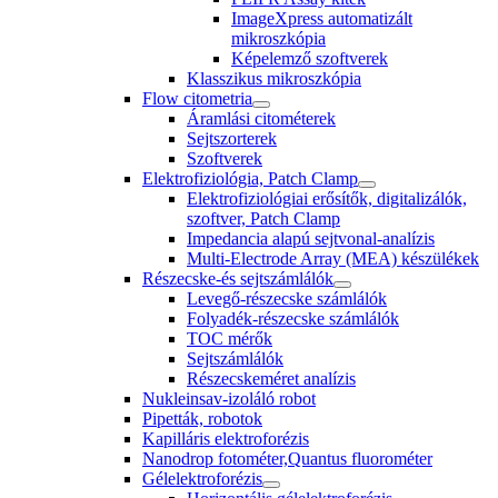
ImageXpress automatizált
mikroszkópia
Képelemző szoftverek
Klasszikus mikroszkópia
Flow citometria
Áramlási citométerek
Sejtszorterek
Szoftverek
Elektrofiziológia, Patch Clamp
Elektrofiziológiai erősítők, digitalizálók,
szoftver, Patch Clamp
Impedancia alapú sejtvonal-analízis
Multi-Electrode Array (MEA) készülékek
Részecske-és sejtszámlálók
Levegő-részecske számlálók
Folyadék-részecske számlálók
TOC mérők
Sejtszámlálók
Részecskeméret analízis
Nukleinsav-izoláló robot
Pipetták, robotok
Kapilláris elektroforézis
Nanodrop fotométer,Quantus fluorométer
Gélelektroforézis