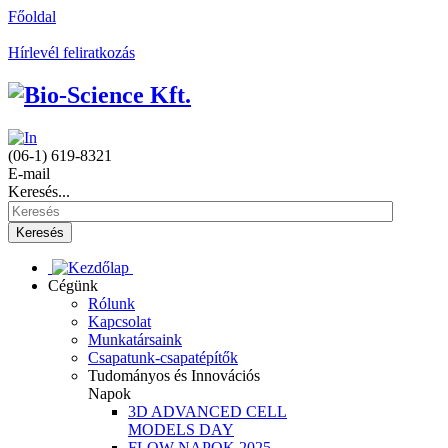
Főoldal
Hírlevél feliratkozás
(06-1) 619-8321
E-mail
Keresés...
Keresés
Cégünk
Rólunk
Kapcsolat
Munkatársaink
Csapatunk-csapatépítők
Tudományos és Innovációs
Napok
3D ADVANCED CELL
MODELS DAY
FLOW NAPOK 2025