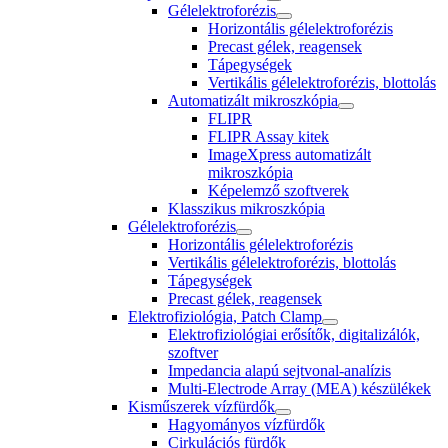
Gélelektroforézis
Horizontális gélelektroforézis
Precast gélek, reagensek
Tápegységek
Vertikális gélelektroforézis, blottolás
Automatizált mikroszkópia
FLIPR
FLIPR Assay kitek
ImageXpress automatizált
mikroszkópia
Képelemző szoftverek
Klasszikus mikroszkópia
Gélelektroforézis
Horizontális gélelektroforézis
Vertikális gélelektroforézis, blottolás
Tápegységek
Precast gélek, reagensek
Elektrofiziológia, Patch Clamp
Elektrofiziológiai erősítők, digitalizálók,
szoftver
Impedancia alapú sejtvonal-analízis
Multi-Electrode Array (MEA) készülékek
Kisműszerek vízfürdők
Hagyományos vízfürdők
Cirkulációs fürdők