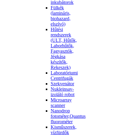
inkubátorok
Fülkék
(lamináris,
biohazard,
elszívó)
Hűtési
rendszerek
(ULT, Hűtők,
Laborhűtők,
Fagyasztók,
Jégkása
készítők,
Rekeszek)
Laboratóriumi
Centrifugák
Szekvenátor
Nukleinsav-
izoláló robot
Microarray
scanner
Nanodrop
fotométer,Quantus
fluorométer
Kisműszerek,
vízfürdők