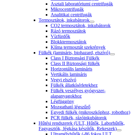
Asztali laboratóriumi centrifugák
Mikrocentrifugák
Analitikai centrifugák
Termosztátok, inkubátorok
CO2 termosztátok, inkubátorok
Rázó termosztátok
Vízfürdők
Blokktermosztátok
Klíma termosztát szekrények
Fülkék (lamináris, biohazard, elszívó)
Class I Biztonsági Fülkék
Class II Biztonsági fülkék
Horizontális lamináris
Vertikális lamináris
Vegyi elszívó
Fülkék állatkísérletekhez
Fülkék veszélyes gyógyszer-
alapanyagokhoz
Légfüggöny
Mozgatható légszűrő
Egyedi fülkék (mikroszkóphoz, robothoz)
PCR fülkék, rázóinkubátorok
Hűtési rendszerek (ULT, Hűtők, Laborhűtők,
Fagyasztók, Jégkása készítők, Rekeszek)
Ultramélyhűtők (-86 fokos ULT