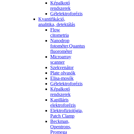
Képalkotó
rendszerek
Gélelektroforézis
Kvantifikáció,
analitika, detektálás
Flow
citometria
Nanodrop
fotométer,Quantus
fluorométer
Microarray
scanner
Szekvenátor
Plate olvasók
Elisa-mosók
Gélelektroforézis
Képalkotó
rendszerek
Kapilláris
elektroforézis
Elektrofiziológia,
Patch Clamp
Beckman,
Opentrons,
Promega