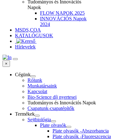
Tudományos és Innovációs
Napok
FLOW NAPOK 2025
INNOVÁCIÓS Napok
2024
MSDS,COA
KATALÓGUSOK
Hírlevelek
×
Cégünk
Rólunk
Munkatársaink
Kapcsolat
Bio-Science díj nyertesei
Tudományos és Innovációs Napok
Csapatunk-csapatépítők
Termékek
Sejtbiológia
Plate olvasók
Plate olvasók -Abszorbancia
Plate olvasók -Fluoreszcencia