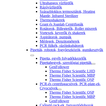
Ultrahangos vízfürdők
Rázóvízfürdők
Szárazblokkos termosztátok, Heating
Mantle, Infrared Sterilizer
Thermoshakerek
Grant és Joanlab Centrifugák
Rotátorok, Billegtetők, Roller mixerek
Vortexek, keverők és shakerek
Aspirátorok, pumpák
Mérlegek, Denzitométerek
PCR fülkék, rázóinkubátorok
Pipetták, robotok, fogyóeszközök, gumikesztyűk
Pipetta, egyéb folyadékkezelők
Pipettahegyek, szerológiai pipetták
GenFollower
Thermo Fisher Scientific LHD
Thermo Fisher Scientific MBP
Thermo Fisher Scientific QSP
PCR-és centrifugacsövek, PCR-plate-ek,
Cryocsövek
Thermo Fisher Scientific QSP
Thermo Fisher Scientific MBP
GenFollower
Csőtartó rack-ek, fagyasztódobozok