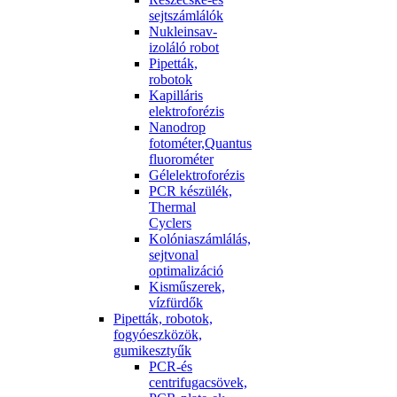
sejtszámlálók
Nukleinsav-
izoláló robot
Pipetták,
robotok
Kapilláris
elektroforézis
Nanodrop
fotométer,Quantus
fluorométer
Gélelektroforézis
PCR készülék,
Thermal
Cyclers
Kolóniaszámlálás,
sejtvonal
optimalizáció
Kisműszerek,
vízfürdők
Pipetták, robotok,
fogyóeszközök,
gumikesztyűk
PCR-és
centrifugacsövek,