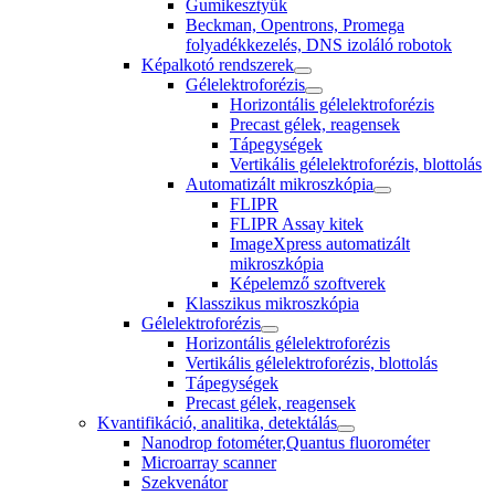
Gumikesztyűk
Beckman, Opentrons, Promega
folyadékkezelés, DNS izoláló robotok
Képalkotó rendszerek
Gélelektroforézis
Horizontális gélelektroforézis
Precast gélek, reagensek
Tápegységek
Vertikális gélelektroforézis, blottolás
Automatizált mikroszkópia
FLIPR
FLIPR Assay kitek
ImageXpress automatizált
mikroszkópia
Képelemző szoftverek
Klasszikus mikroszkópia
Gélelektroforézis
Horizontális gélelektroforézis
Vertikális gélelektroforézis, blottolás
Tápegységek
Precast gélek, reagensek
Kvantifikáció, analitika, detektálás
Nanodrop fotométer,Quantus fluorométer
Microarray scanner
Szekvenátor