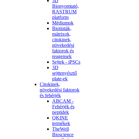
3D
Bionyomtató,
RASTRUM
platform
Médiumok
Biotinták,
mátrixok,
citokinek,
növekedési
faktorok és
reagensek
Sejtek - iPSCs
3D
sejttenyésztő
plate-ek
Citokinek,
növekedési faktorok
és fehérjék
ABCAM -
Fehérjék és
peptidek
QKINE
termékek
TheWell
Bioscience