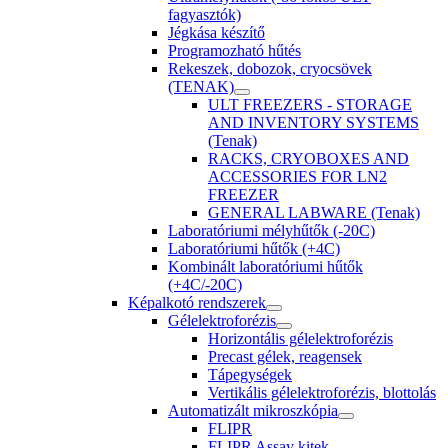
fagyasztók)
Jégkása készítő
Programozható hűtés
Rekeszek, dobozok, cryocsövek
(TENAK)
ULT FREEZERS - STORAGE
AND INVENTORY SYSTEMS
(Tenak)
RACKS, CRYOBOXES AND
ACCESSORIES FOR LN2
FREEZER
GENERAL LABWARE (Tenak)
Laboratóriumi mélyhűtők (-20C)
Laboratóriumi hűtők (+4C)
Kombinált laboratóriumi hűtők
(+4C/-20C)
Képalkotó rendszerek
Gélelektroforézis
Horizontális gélelektroforézis
Precast gélek, reagensek
Tápegységek
Vertikális gélelektroforézis, blottolás
Automatizált mikroszkópia
FLIPR
FLIPR Assay kitek