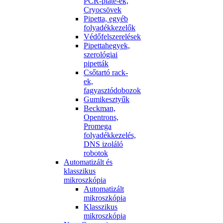
PCR-plate-ek,
Cryocsövek
Pipetta, egyéb
folyadékkezelők
Védőfelszerelések
Pipettahegyek,
szerológiai
pipetták
Csőtartó rack-
ek,
fagyasztódobozok
Gumikesztyűk
Beckman,
Opentrons,
Promega
folyadékkezelés,
DNS izoláló
robotok
Automatizált és
klasszikus
mikroszkópia
Automatizált
mikroszkópia
Klasszikus
mikroszkópia