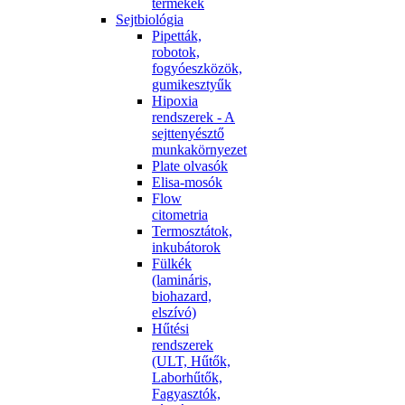
termékek
Sejtbiológia
Pipetták,
robotok,
fogyóeszközök,
gumikesztyűk
Hipoxia
rendszerek - A
sejttenyésztő
munkakörnyezet
Plate olvasók
Elisa-mosók
Flow
citometria
Termosztátok,
inkubátorok
Fülkék
(lamináris,
biohazard,
elszívó)
Hűtési
rendszerek
(ULT, Hűtők,
Laborhűtők,
Fagyasztók,