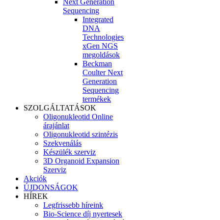
Next Generation
Sequencing
Integrated
DNA
Technologies
xGen NGS
megoldások
Beckman
Coulter Next
Generation
Sequencing
termékek
SZOLGÁLTATÁSOK
Oligonukleotid Online
árajánlat
Oligonukleotid szintézis
Szekvenálás
Készülék szerviz
3D Organoid Expansion
Szerviz
Akciók
ÚJDONSÁGOK
HÍREK
Legfrissebb híreink
Bio-Science díj nyertesek