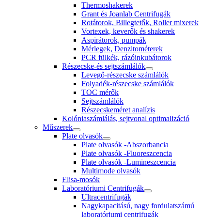
Thermoshakerek
Grant és Joanlab Centrifugák
Rotátorok, Billegtetők, Roller mixerek
Vortexek, keverők és shakerek
Aspirátorok, pumpák
Mérlegek, Denzitométerek
PCR fülkék, rázóinkubátorok
Részecske-és sejtszámlálók
Levegő-részecske számlálók
Folyadék-részecske számlálók
TOC mérők
Sejtszámlálók
Részecskeméret analízis
Kolóniaszámlálás, sejtvonal optimalizáció
Műszerek
Plate olvasók
Plate olvasók -Abszorbancia
Plate olvasók -Fluoreszcencia
Plate olvasók -Lumineszcencia
Multimode olvasók
Elisa-mosók
Laboratóriumi Centrifugák
Ultracentrifugák
Nagykapacitású, nagy fordulatszámú
laboratóriumi centrifugák