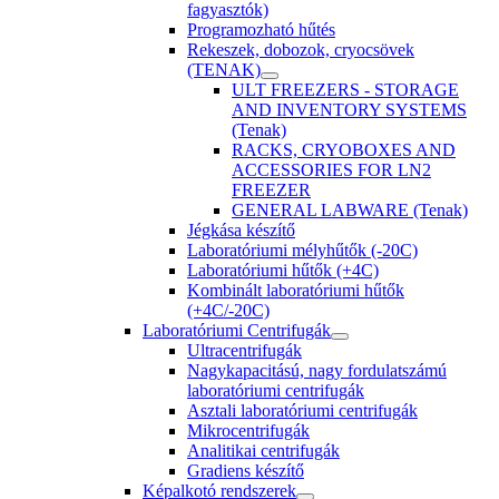
fagyasztók)
Programozható hűtés
Rekeszek, dobozok, cryocsövek
(TENAK)
ULT FREEZERS - STORAGE
AND INVENTORY SYSTEMS
(Tenak)
RACKS, CRYOBOXES AND
ACCESSORIES FOR LN2
FREEZER
GENERAL LABWARE (Tenak)
Jégkása készítő
Laboratóriumi mélyhűtők (-20C)
Laboratóriumi hűtők (+4C)
Kombinált laboratóriumi hűtők
(+4C/-20C)
Laboratóriumi Centrifugák
Ultracentrifugák
Nagykapacitású, nagy fordulatszámú
laboratóriumi centrifugák
Asztali laboratóriumi centrifugák
Mikrocentrifugák
Analitikai centrifugák
Gradiens készítő
Képalkotó rendszerek