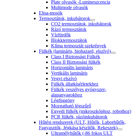
Plate olvasók -Lumineszcencia
Multimode olvasók
Elisa-mosók
Termosztátok, inkubátorok
CO2 termosztátok, inkubátorok
Rázó termosztátok
Vízfürdők
Blokktermosztátok
Klíma termosztát szekrények
Fülkék (lamináris, biohazard, elszívó)
Class I Biztonsági Fülkék
Class II Biztonsági fülkék
Horizontális lamináris
Vertikális lamináris
Vegyi elszívó
Fülkék állatkísérletekhez
Fülkék veszélyes gyógyszer-
alapanyagokhoz
Légfüggöny
Mozgatható légszűrő
Egyedi fülkék (mikroszkóphoz, robothoz)
PCR fülkék, rázóinkubátorok
Hűtési rendszerek (ULT, Hűtők, Laborhűtők,
Fagyasztók, Jégkása készítők, Rekeszek)
Ultramélyhűtők (-86 fokos ULT