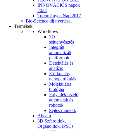
INNOVÁCIÓS napok
2024
Tudományos Nap 2017
Bio-Science díj nyertesei
Termékek
Workflows
3D
sejttenyésztés
Integrált
automatizált
platformok
Detektálás és
analízis
EV kutatás,
nanopartikulák
Molekuláris
biológia
Folyadékkezelő
automaták és
robotok
Sejtes munkák
Abcam
3D Szferoidok,
Organoidok, iPSCs