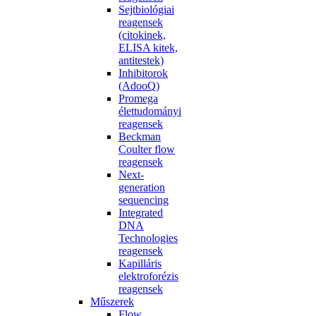
Sejtbiológiai
reagensek
(citokinek,
ELISA kitek,
antitestek)
Inhibitorok
(AdooQ)
Promega
élettudományi
reagensek
Beckman
Coulter flow
reagensek
Next-
generation
sequencing
Integrated
DNA
Technologies
reagensek
Kapilláris
elektroforézis
reagensek
Műszerek
Flow