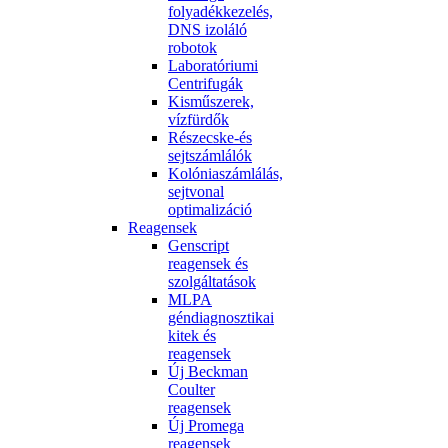
folyadékkezelés,
DNS izoláló
robotok
Laboratóriumi
Centrifugák
Kisműszerek,
vízfürdők
Részecske-és
sejtszámlálók
Kolóniaszámlálás,
sejtvonal
optimalizáció
Reagensek
Genscript
reagensek és
szolgáltatások
MLPA
géndiagnosztikai
kitek és
reagensek
Új Beckman
Coulter
reagensek
Új Promega
reagensek