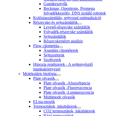
Gumikesztyűk
Beckman, Opentrons, Promega
folyadékkezelés, DNS izoláló robotok
Kolóniaszámlálás, sejtvonal optimalizáció
Részecske-és sejtszámlálók
Levegő-részecske számlálók
Folyadék-részecske számlálók
Sejtszámlálók
Részecskeméret analízis
Flow citometria
Áramlási citométerek
Sejtszorterek
Szoftverek
Hipoxia rendszerek - A sejttenyésztő
munkakörnyezet
Molekuláris biológia
Plate olvasók
Plate olvasók -Abszorbancia
Plate olvasók -Fluoreszcencia
Plate olvasók -Lumineszcencia
Multimode olvasók
ELisa-mosók
Termosztátok, inkubátorok
CO2 termosztátok, inkubátorok
Rázó termosztátok