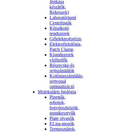
Jégkása
készítők,
Rekeszek)
Laboratóriumi
Centrifugák
Képalkotó
rendszerek
Gélelektroforézis
Elektrofiziológia,
Patch Clamp
Kisműszerek
vízfürdők
Részecske-és
sejtszámlálók
Kolóniaszámlálás,
sejtvonal
optimalizáció
Molekuláris biológia
Pipetták,
robotok,
fogyóeszközök,
gumikesztyűk
Plate olvasók
ELisa-mosók
Termosztátok,