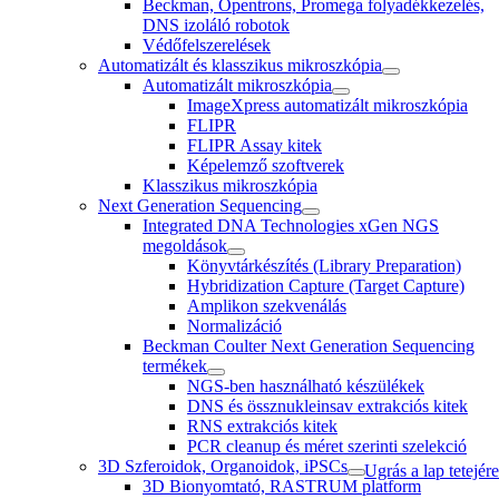
Beckman, Opentrons, Promega folyadékkezelés,
DNS izoláló robotok
Védőfelszerelések
Automatizált és klasszikus mikroszkópia
Automatizált mikroszkópia
ImageXpress automatizált mikroszkópia
FLIPR
FLIPR Assay kitek
Képelemző szoftverek
Klasszikus mikroszkópia
Next Generation Sequencing
Integrated DNA Technologies xGen NGS
megoldások
Könyvtárkészítés (Library Preparation)
Hybridization Capture (Target Capture)
Amplikon szekvenálás
Normalizáció
Beckman Coulter Next Generation Sequencing
termékek
NGS-ben használható készülékek
DNS és össznukleinsav extrakciós kitek
RNS extrakciós kitek
PCR cleanup és méret szerinti szelekció
3D Szferoidok, Organoidok, iPSCs
Ugrás a lap tetejére
3D Bionyomtató, RASTRUM platform