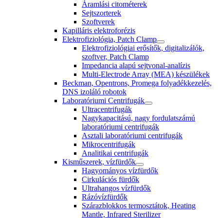
Áramlási citométerek
Sejtszorterek
Szoftverek
Kapilláris elektroforézis
Elektrofiziológia, Patch Clamp
Elektrofiziológiai erősítők, digitalizálók,
szoftver, Patch Clamp
Impedancia alapú sejtvonal-analízis
Multi-Electrode Array (MEA) készülékek
Beckman, Opentrons, Promega folyadékkezelés,
DNS izoláló robotok
Laboratóriumi Centrifugák
Ultracentrifugák
Nagykapacitású, nagy fordulatszámú
laboratóriumi centrifugák
Asztali laboratóriumi centrifugák
Mikrocentrifugák
Analitikai centrifugák
Kisműszerek, vízfürdők
Hagyományos vízfürdők
Cirkulációs fürdők
Ultrahangos vízfürdők
Rázóvízfürdők
Szárazblokkos termosztátok, Heating
Mantle, Infrared Sterilizer