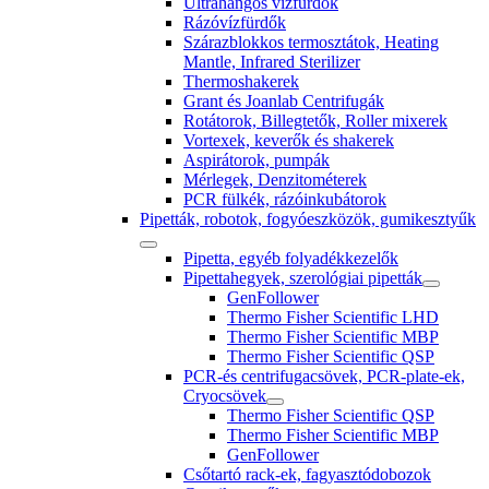
Ultrahangos vízfürdők
Rázóvízfürdők
Szárazblokkos termosztátok, Heating
Mantle, Infrared Sterilizer
Thermoshakerek
Grant és Joanlab Centrifugák
Rotátorok, Billegtetők, Roller mixerek
Vortexek, keverők és shakerek
Aspirátorok, pumpák
Mérlegek, Denzitométerek
PCR fülkék, rázóinkubátorok
Pipetták, robotok, fogyóeszközök, gumikesztyűk
Pipetta, egyéb folyadékkezelők
Pipettahegyek, szerológiai pipetták
GenFollower
Thermo Fisher Scientific LHD
Thermo Fisher Scientific MBP
Thermo Fisher Scientific QSP
PCR-és centrifugacsövek, PCR-plate-ek,
Cryocsövek
Thermo Fisher Scientific QSP
Thermo Fisher Scientific MBP
GenFollower
Csőtartó rack-ek, fagyasztódobozok