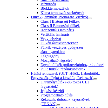
Vízfürdők
Blokktermosztátok
Klíma termosztát szekrények
Fülkék (lamináris, biohazard, elszívó)
Class I Biztonsági Fülkék
Class II Biztonsági fülkék
Horizontális lamináris
Vertikális lamináris
Vegyi elszívó
Fülkék állatkísérletekhez
Fülkék veszélyes gyógyszer-
alapanyagokhoz
Légfüggöny
Mozgatható légszűrő
Egyedi fülkék (mikroszkóphoz, robothoz)
PCR fülkék, rázóinkubátorok
Hűtési rendszerek (ULT, Hűtők, Laborhűtők,
Fagyasztók, Jégkása készítők, Rekeszek)
Ultramélyhűtők (-86 fokos ULT
fagyasztók)
Jégkása készítő
Programozható hűtés
Rekeszek, dobozok, cryocsövek
(TENAK)