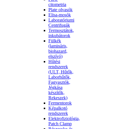
citometria
Plate olvasók
Elisa-mosók
Laboratóriumi
Centrifugák
Termosztátok,
inkubátorok
Fülkék
(lamináris,
biohazard,
elszívó)
Hűtési
rendszerek
(ULT, Hűtők,
Laborhűtők,
Fagyasztók,
Jégkása
készítők,
Rekeszek)
Fermentorok
Képalkotó
rendszerek
Elektrofiziológia,
Patch Clamp
Részecske-és