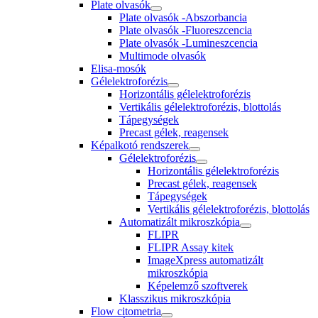
Plate olvasók
Plate olvasók -Abszorbancia
Plate olvasók -Fluoreszcencia
Plate olvasók -Lumineszcencia
Multimode olvasók
Elisa-mosók
Gélelektroforézis
Horizontális gélelektroforézis
Vertikális gélelektroforézis, blottolás
Tápegységek
Precast gélek, reagensek
Képalkotó rendszerek
Gélelektroforézis
Horizontális gélelektroforézis
Precast gélek, reagensek
Tápegységek
Vertikális gélelektroforézis, blottolás
Automatizált mikroszkópia
FLIPR
FLIPR Assay kitek
ImageXpress automatizált
mikroszkópia
Képelemző szoftverek
Klasszikus mikroszkópia
Flow citometria