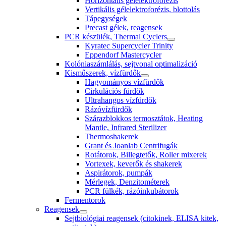
Horizontális gélelektroforézis
Vertikális gélelektroforézis, blottolás
Tápegységek
Precast gélek, reagensek
PCR készülék, Thermal Cyclers
Kyratec Supercycler Trinity
Eppendorf Mastercycler
Kolóniaszámlálás, sejtvonal optimalizáció
Kisműszerek, vízfürdők
Hagyományos vízfürdők
Cirkulációs fürdők
Ultrahangos vízfürdők
Rázóvízfürdők
Szárazblokkos termosztátok, Heating
Mantle, Infrared Sterilizer
Thermoshakerek
Grant és Joanlab Centrifugák
Rotátorok, Billegtetők, Roller mixerek
Vortexek, keverők és shakerek
Aspirátorok, pumpák
Mérlegek, Denzitométerek
PCR fülkék, rázóinkubátorok
Fermentorok
Reagensek
Sejtbiológiai reagensek (citokinek, ELISA kitek,