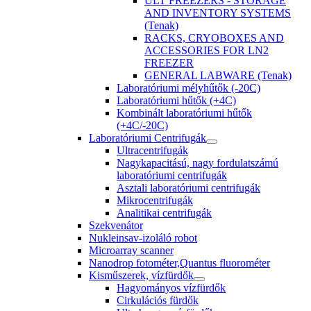
ULT FREEZERS - STORAGE
AND INVENTORY SYSTEMS
(Tenak)
RACKS, CRYOBOXES AND
ACCESSORIES FOR LN2
FREEZER
GENERAL LABWARE (Tenak)
Laboratóriumi mélyhűtők (-20C)
Laboratóriumi hűtők (+4C)
Kombinált laboratóriumi hűtők
(+4C/-20C)
Laboratóriumi Centrifugák
Ultracentrifugák
Nagykapacitású, nagy fordulatszámú
laboratóriumi centrifugák
Asztali laboratóriumi centrifugák
Mikrocentrifugák
Analitikai centrifugák
Szekvenátor
Nukleinsav-izoláló robot
Microarray scanner
Nanodrop fotométer,Quantus fluorométer
Kisműszerek, vízfürdők
Hagyományos vízfürdők
Cirkulációs fürdők