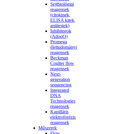
Sejtbiológiai
reagensek
(citokinek,
ELISA kitek,
antitestek)
Inhibitorok
(AdooQ)
Promega
élettudományi
reagensek
Beckman
Coulter flow
reagensek
Next-
generation
sequencing
Integrated
DNA
Technologies
reagensek
Kapilláris
elektroforézis
reagensek
Műszerek
Flow