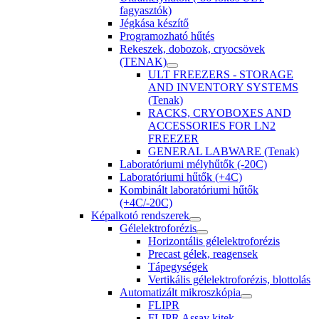
fagyasztók)
Jégkása készítő
Programozható hűtés
Rekeszek, dobozok, cryocsövek
(TENAK)
ULT FREEZERS - STORAGE
AND INVENTORY SYSTEMS
(Tenak)
RACKS, CRYOBOXES AND
ACCESSORIES FOR LN2
FREEZER
GENERAL LABWARE (Tenak)
Laboratóriumi mélyhűtők (-20C)
Laboratóriumi hűtők (+4C)
Kombinált laboratóriumi hűtők
(+4C/-20C)
Képalkotó rendszerek
Gélelektroforézis
Horizontális gélelektroforézis
Precast gélek, reagensek
Tápegységek
Vertikális gélelektroforézis, blottolás
Automatizált mikroszkópia
FLIPR
FLIPR Assay kitek