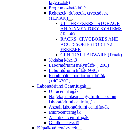
fagyasztók)
Programozható hűtés
Rekeszek, dobozok, cryocsövek
(TENAK)
ULT FREEZERS - STORAGE
AND INVENTORY SYSTEMS
(Tenak)
RACKS, CRYOBOXES AND
ACCESSORIES FOR LN2
FREEZER
GENERAL LABWARE (Tenak)
Jégkása készítő
Laboratóriumi mélyhűtők (-20C)
Laboratóriumi hűtők (+4C)
Kombinált laboratóriumi hűtők
(+4C/-20C)
Laboratóriumi Centrifugák
Ultracentrifugák
Nagykapacitású, nagy fordulatszámú
laboratóriumi centrifugák
Asztali laboratóriumi centrifugák
Mikrocentrifugák
Analitikai centrifugák
Gradiens készítő
Képalkotó rendszerek