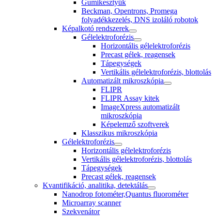
Gumikesztyűk
Beckman, Opentrons, Promega
folyadékkezelés, DNS izoláló robotok
Képalkotó rendszerek
Gélelektroforézis
Horizontális gélelektroforézis
Precast gélek, reagensek
Tápegységek
Vertikális gélelektroforézis, blottolás
Automatizált mikroszkópia
FLIPR
FLIPR Assay kitek
ImageXpress automatizált
mikroszkópia
Képelemző szoftverek
Klasszikus mikroszkópia
Gélelektroforézis
Horizontális gélelektroforézis
Vertikális gélelektroforézis, blottolás
Tápegységek
Precast gélek, reagensek
Kvantifikáció, analitika, detektálás
Nanodrop fotométer,Quantus fluorométer
Microarray scanner
Szekvenátor