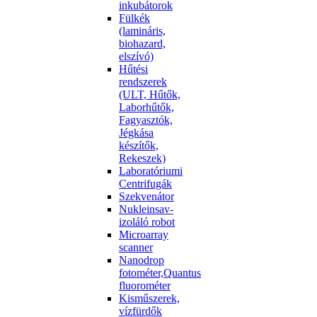
inkubátorok
Fülkék
(lamináris,
biohazard,
elszívó)
Hűtési
rendszerek
(ULT, Hűtők,
Laborhűtők,
Fagyasztók,
Jégkása
készítők,
Rekeszek)
Laboratóriumi
Centrifugák
Szekvenátor
Nukleinsav-
izoláló robot
Microarray
scanner
Nanodrop
fotométer,Quantus
fluorométer
Kisműszerek,
vízfürdők