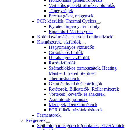
Horizontális gélelektroforézis
Vertikális gélelektroforézis, blottolás
Tápegységek
Precast gélek, reagensek
PCR készülék, Thermal Cyclers
Kyratec Supercycler Trinity
Eppendorf Mastercycler
Kolóniaszámlálás, sejtvonal optimalizáció
Kisműszerek, vízfürdők
Hagyományos vízfürdők
Cirkulációs fürdők
Ultrahangos vízfürdők
Rázóvízfürdők
Szárazblokkos termosztátok, Heating
Mantle, Infrared Sterilizer
Thermoshakerek
Grant és Joanlab Centrifugák
Rotátorok, Billegtetők, Roller mixerek
Vortexek, keverők és shakerek
Aspirátorok, pumpák
Mérlegek, Denzitométerek
PCR fülkék, rázóinkubátorok
Fermentorok
Reagensek
Sejtbiológiai reagensek (citokinek, ELISA kitek,