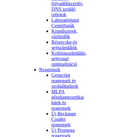
folyadékkezelés,
DNS izoláló
robotok
Laboratóriumi
Centrifugák
Kisműszerek,
vízfürdők
Részecske-és
sejtszámlálók
Kolóniaszámlálás,
sejtvonal
optimalizáció
Reagensek
Genscript
reagensek és
szolgáltatások
MLPA
géndiagnosztikai
kitek és
reagensek
Új Beckman
Coulter
reagensek
Új Promega
reagensek