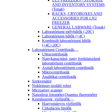
ULT FREEZERS - STORAGE
AND INVENTORY SYSTEMS
(Tenak)
RACKS, CRYOBOXES AND
ACCESSORIES FOR LN2
FREEZER
GENERAL LABWARE (Tenak)
Laboratóriumi mélyhűtők (-20C)
Laboratóriumi hűtők (+4C)
Kombinált laboratóriumi hűtők
(+4C/-20C)
Laboratóriumi Centrifugák
Ultracentrifugák
Nagykapacitású, nagy fordulatszámú
laboratóriumi centrifugák
Asztali laboratóriumi centrifugák
Mikrocentrifugák
Analitikai centrifugák
Szekvenátor
Nukleinsav-izoláló robot
Microarray scanner
Nanodrop fotométer,Quantus fluorométer
Kisműszerek, vízfürdők
Hagyományos vízfürdők
Cirkulációs fürdők