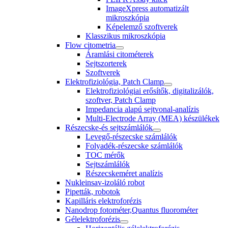
ImageXpress automatizált
mikroszkópia
Képelemző szoftverek
Klasszikus mikroszkópia
Flow citometria
Áramlási citométerek
Sejtszorterek
Szoftverek
Elektrofiziológia, Patch Clamp
Elektrofiziológiai erősítők, digitalizálók,
szoftver, Patch Clamp
Impedancia alapú sejtvonal-analízis
Multi-Electrode Array (MEA) készülékek
Részecske-és sejtszámlálók
Levegő-részecske számlálók
Folyadék-részecske számlálók
TOC mérők
Sejtszámlálók
Részecskeméret analízis
Nukleinsav-izoláló robot
Pipetták, robotok
Kapilláris elektroforézis
Nanodrop fotométer,Quantus fluorométer
Gélelektroforézis