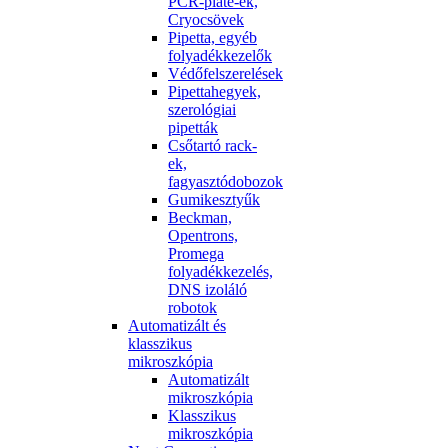
PCR-plate-ek,
Cryocsövek
Pipetta, egyéb
folyadékkezelők
Védőfelszerelések
Pipettahegyek,
szerológiai
pipetták
Csőtartó rack-
ek,
fagyasztódobozok
Gumikesztyűk
Beckman,
Opentrons,
Promega
folyadékkezelés,
DNS izoláló
robotok
Automatizált és
klasszikus
mikroszkópia
Automatizált
mikroszkópia
Klasszikus
mikroszkópia