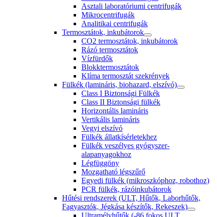
Asztali laboratóriumi centrifugák
Mikrocentrifugák
Analitikai centrifugák
Termosztátok, inkubátorok
CO2 termosztátok, inkubátorok
Rázó termosztátok
Vízfürdők
Blokktermosztátok
Klíma termosztát szekrények
Fülkék (lamináris, biohazard, elszívó)
Class I Biztonsági Fülkék
Class II Biztonsági fülkék
Horizontális lamináris
Vertikális lamináris
Vegyi elszívó
Fülkék állatkísérletekhez
Fülkék veszélyes gyógyszer-
alapanyagokhoz
Légfüggöny
Mozgatható légszűrő
Egyedi fülkék (mikroszkóphoz, robothoz)
PCR fülkék, rázóinkubátorok
Hűtési rendszerek (ULT, Hűtők, Laborhűtők,
Fagyasztók, Jégkása készítők, Rekeszek)
Ultramélyhűtők (-86 fokos ULT