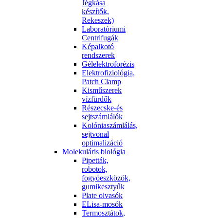
Jégkása
készítők,
Rekeszek)
Laboratóriumi
Centrifugák
Képalkotó
rendszerek
Gélelektroforézis
Elektrofiziológia,
Patch Clamp
Kisműszerek
vízfürdők
Részecske-és
sejtszámlálók
Kolóniaszámlálás,
sejtvonal
optimalizáció
Molekuláris biológia
Pipetták,
robotok,
fogyóeszközök,
gumikesztyűk
Plate olvasók
ELisa-mosók
Termosztátok,