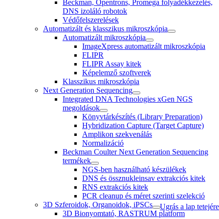
Beckman, Opentrons, Promega folyadékkezelés,
DNS izoláló robotok
Védőfelszerelések
Automatizált és klasszikus mikroszkópia
Automatizált mikroszkópia
ImageXpress automatizált mikroszkópia
FLIPR
FLIPR Assay kitek
Képelemző szoftverek
Klasszikus mikroszkópia
Next Generation Sequencing
Integrated DNA Technologies xGen NGS
megoldások
Könyvtárkészítés (Library Preparation)
Hybridization Capture (Target Capture)
Amplikon szekvenálás
Normalizáció
Beckman Coulter Next Generation Sequencing
termékek
NGS-ben használható készülékek
DNS és össznukleinsav extrakciós kitek
RNS extrakciós kitek
PCR cleanup és méret szerinti szelekció
3D Szferoidok, Organoidok, iPSCs
Ugrás a lap tetejére
3D Bionyomtató, RASTRUM platform