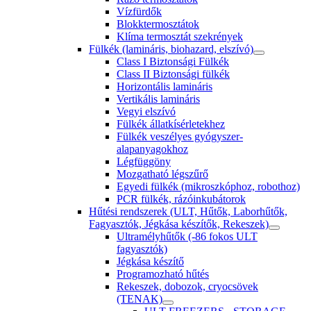
Vízfürdők
Blokktermosztátok
Klíma termosztát szekrények
Fülkék (lamináris, biohazard, elszívó)
Class I Biztonsági Fülkék
Class II Biztonsági fülkék
Horizontális lamináris
Vertikális lamináris
Vegyi elszívó
Fülkék állatkísérletekhez
Fülkék veszélyes gyógyszer-
alapanyagokhoz
Légfüggöny
Mozgatható légszűrő
Egyedi fülkék (mikroszkóphoz, robothoz)
PCR fülkék, rázóinkubátorok
Hűtési rendszerek (ULT, Hűtők, Laborhűtők,
Fagyasztók, Jégkása készítők, Rekeszek)
Ultramélyhűtők (-86 fokos ULT
fagyasztók)
Jégkása készítő
Programozható hűtés
Rekeszek, dobozok, cryocsövek
(TENAK)