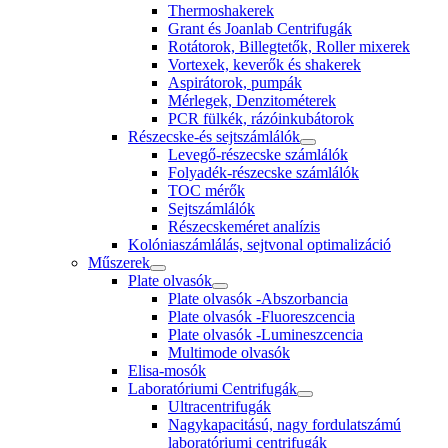
Thermoshakerek
Grant és Joanlab Centrifugák
Rotátorok, Billegtetők, Roller mixerek
Vortexek, keverők és shakerek
Aspirátorok, pumpák
Mérlegek, Denzitométerek
PCR fülkék, rázóinkubátorok
Részecske-és sejtszámlálók
Levegő-részecske számlálók
Folyadék-részecske számlálók
TOC mérők
Sejtszámlálók
Részecskeméret analízis
Kolóniaszámlálás, sejtvonal optimalizáció
Műszerek
Plate olvasók
Plate olvasók -Abszorbancia
Plate olvasók -Fluoreszcencia
Plate olvasók -Lumineszcencia
Multimode olvasók
Elisa-mosók
Laboratóriumi Centrifugák
Ultracentrifugák
Nagykapacitású, nagy fordulatszámú
laboratóriumi centrifugák