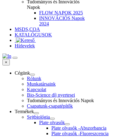
Tudományos és Innovációs
Napok
FLOW NAPOK 2025
INNOVÁCIÓS Napok
2024
MSDS,COA
KATALÓGUSOK
Hírlevelek
×
Cégünk
Rólunk
Munkatársaink
Kapcsolat
Bio-Science díj nyertesei
Tudományos és Innovációs Napok
Csapatunk-csapatépítők
Termékek
Sejtbiológia
Plate olvasók
Plate olvasók -Abszorbancia
Plate olvasók -Fluoreszcencia