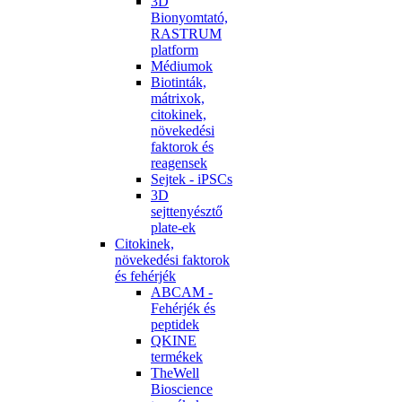
3D
Bionyomtató,
RASTRUM
platform
Médiumok
Biotinták,
mátrixok,
citokinek,
növekedési
faktorok és
reagensek
Sejtek - iPSCs
3D
sejttenyésztő
plate-ek
Citokinek,
növekedési faktorok
és fehérjék
ABCAM -
Fehérjék és
peptidek
QKINE
termékek
TheWell
Bioscience