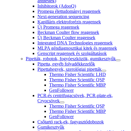
antitestek)
Inhibitorok (AdooQ)
Promega élettudományi reagensek
Next-generation sequencing
Kapilláris elektroforézis reagensek
Új Promega reagensek
Beckman Coulter flow reagensek
Új Beckman Coulter reagensek
Integrated DNA Technologies reagensek
MLPA géndiagnosztikai kitek és reagensek
Genscript reagensek és szolgáltatások
Pipetták, robotok, fogyóeszközök, gumikesztyűk
Pipetta, egyéb folyadékkezelők
Pipettahegyek, szerológiai pipetták
Thermo Fisher Scientific LHD
Thermo Fisher Scientific QSP
Thermo Fisher Scientific MBP
GenFollower
PCR-és centrifugacsövek, PCR-plate-ek,
Cryocsövek
Thermo Fisher Scientific QSP
Thermo Fisher Scientific MBP
GenFollower
Csőtartó rack-ek, fagyasztódobozok
Gumikesztyűk