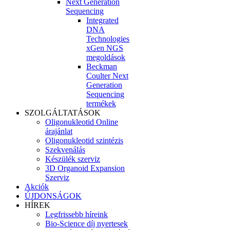
Next Generation
Sequencing
Integrated
DNA
Technologies
xGen NGS
megoldások
Beckman
Coulter Next
Generation
Sequencing
termékek
SZOLGÁLTATÁSOK
Oligonukleotid Online
árajánlat
Oligonukleotid szintézis
Szekvenálás
Készülék szerviz
3D Organoid Expansion
Szerviz
Akciók
ÚJDONSÁGOK
HÍREK
Legfrissebb híreink
Bio-Science díj nyertesek