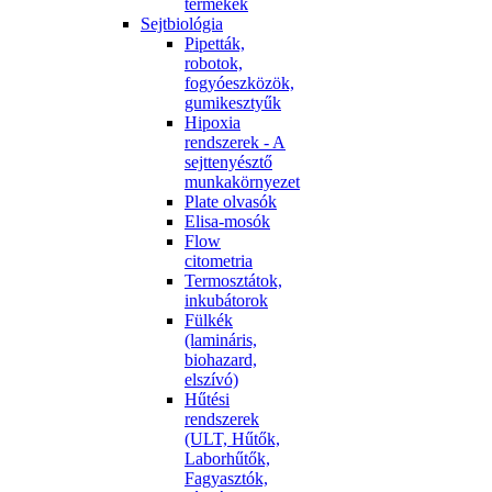
termékek
Sejtbiológia
Pipetták,
robotok,
fogyóeszközök,
gumikesztyűk
Hipoxia
rendszerek - A
sejttenyésztő
munkakörnyezet
Plate olvasók
Elisa-mosók
Flow
citometria
Termosztátok,
inkubátorok
Fülkék
(lamináris,
biohazard,
elszívó)
Hűtési
rendszerek
(ULT, Hűtők,
Laborhűtők,
Fagyasztók,