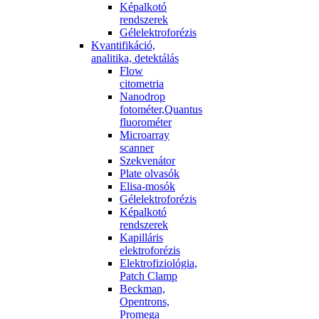
Képalkotó
rendszerek
Gélelektroforézis
Kvantifikáció,
analitika, detektálás
Flow
citometria
Nanodrop
fotométer,Quantus
fluorométer
Microarray
scanner
Szekvenátor
Plate olvasók
Elisa-mosók
Gélelektroforézis
Képalkotó
rendszerek
Kapilláris
elektroforézis
Elektrofiziológia,
Patch Clamp
Beckman,
Opentrons,
Promega