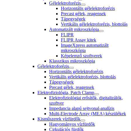
Gélelektroforézis
Horizontális gélelektroforézis
Precast gélek, reagensek
Tápegységek
Vertikális gélelektroforézis, blottolás
Automatizált mikroszkópia
FLIPR
FLIPR Assay kitek
ImageXpress automatizált
mikroszkópia
Képelemző szoftverek
Klasszikus mikroszkópia
Gélelektroforézis
Horizontális gélelektroforézis
Vertikális gélelektroforézis, blottolás
Tápegységek
Precast gélek, reagensek
Elektrofiziológia, Patch Clamp
Elektrofiziológiai erősítők, digitalizálók,
szoftver
Impedancia alapú sejtvonal-analízis
Multi-Electrode Array (MEA) készülékek
Kisműszerek vízfürdők
Hagyományos vízfürdők
Cirkulációs fürdők