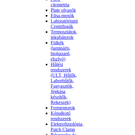
citometria
Plate olvasók
Elisa-mosók
Laboratóriumi
Centrifugák
Termosztátok,
inkubátorok
Fülkék
(lamináris,
biohazard,
elszívó)
Hűtési
rendszerek
(ULT, Hűtők,
Laborhűtők,
Fagyasztók,
Jégkása
készítők,
Rekeszek)
Fermentorok
Képalkotó
rendszerek
Elektrofiziológia,
Patch Clamp
Részecske-és