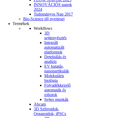
INNOVÁCIÓS napok
2024
Tudományos Nap 2017
Bio-Science díj nyertesei
Termékek
Workflows
3D
sejttenyésztés
Integrált
automatizált
platformok
Detektálás és
analízis
EV kutatás,
nanopartikulák
Molekuláris
biológia
Folyadékkezelő
automaták és
robotok
Sejtes munkák
Abcam
3D Szferoidok,
Organoidok, iPSCs