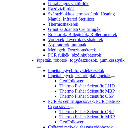
Ultrahangos vízfürdők
Rázóvízfürdők
Szárazblokkos termosztátok, Heating
Mantle, Infrared Sterilizer
Thermoshakerek
Grant és Joanlab Centrifugák
Rotátorok, Billegtetők, Roller mixerek
Vortexek, keverők és shakerek
Aspirátorok, pumpák
Mérlegek, Denzitométerek
PCR fülkék, rázóinkubátorok
Pipetták, robotok, fogyóeszközök, gumikesztyűk
Pipetta, egyéb folyadékkezelők
Pipettahegyek, szerológiai pipetták
GenFollower
Thermo Fisher Scientific LHD
Thermo Fisher Scientific MBP
Thermo Fisher Scientific QSP
PCR-és centrifugacsövek, PCR-plate-ek,
Cryocsövek
Thermo Fisher Scientific QSP
Thermo Fisher Scientific MBP
GenFollower
Csőtartó rack-ek, fagyasztódobozok