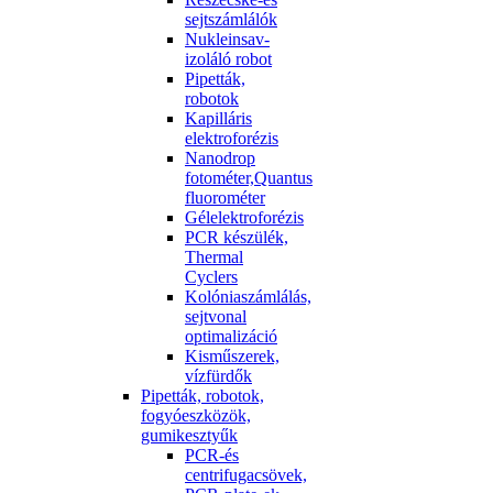
sejtszámlálók
Nukleinsav-
izoláló robot
Pipetták,
robotok
Kapilláris
elektroforézis
Nanodrop
fotométer,Quantus
fluorométer
Gélelektroforézis
PCR készülék,
Thermal
Cyclers
Kolóniaszámlálás,
sejtvonal
optimalizáció
Kisműszerek,
vízfürdők
Pipetták, robotok,
fogyóeszközök,
gumikesztyűk
PCR-és
centrifugacsövek,