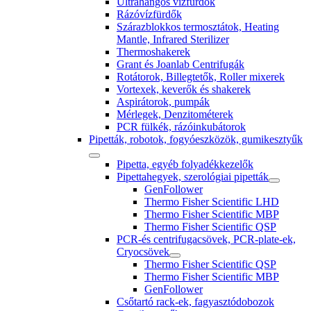
Ultrahangos vízfürdők
Rázóvízfürdők
Szárazblokkos termosztátok, Heating
Mantle, Infrared Sterilizer
Thermoshakerek
Grant és Joanlab Centrifugák
Rotátorok, Billegtetők, Roller mixerek
Vortexek, keverők és shakerek
Aspirátorok, pumpák
Mérlegek, Denzitométerek
PCR fülkék, rázóinkubátorok
Pipetták, robotok, fogyóeszközök, gumikesztyűk
Pipetta, egyéb folyadékkezelők
Pipettahegyek, szerológiai pipetták
GenFollower
Thermo Fisher Scientific LHD
Thermo Fisher Scientific MBP
Thermo Fisher Scientific QSP
PCR-és centrifugacsövek, PCR-plate-ek,
Cryocsövek
Thermo Fisher Scientific QSP
Thermo Fisher Scientific MBP
GenFollower
Csőtartó rack-ek, fagyasztódobozok