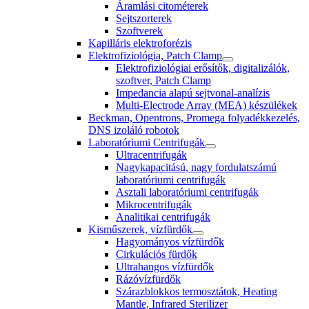
Áramlási citométerek
Sejtszorterek
Szoftverek
Kapilláris elektroforézis
Elektrofiziológia, Patch Clamp
Elektrofiziológiai erősítők, digitalizálók,
szoftver, Patch Clamp
Impedancia alapú sejtvonal-analízis
Multi-Electrode Array (MEA) készülékek
Beckman, Opentrons, Promega folyadékkezelés,
DNS izoláló robotok
Laboratóriumi Centrifugák
Ultracentrifugák
Nagykapacitású, nagy fordulatszámú
laboratóriumi centrifugák
Asztali laboratóriumi centrifugák
Mikrocentrifugák
Analitikai centrifugák
Kisműszerek, vízfürdők
Hagyományos vízfürdők
Cirkulációs fürdők
Ultrahangos vízfürdők
Rázóvízfürdők
Szárazblokkos termosztátok, Heating
Mantle, Infrared Sterilizer