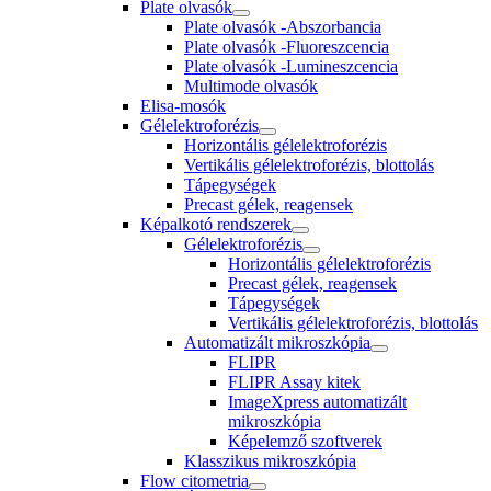
Plate olvasók
Plate olvasók -Abszorbancia
Plate olvasók -Fluoreszcencia
Plate olvasók -Lumineszcencia
Multimode olvasók
Elisa-mosók
Gélelektroforézis
Horizontális gélelektroforézis
Vertikális gélelektroforézis, blottolás
Tápegységek
Precast gélek, reagensek
Képalkotó rendszerek
Gélelektroforézis
Horizontális gélelektroforézis
Precast gélek, reagensek
Tápegységek
Vertikális gélelektroforézis, blottolás
Automatizált mikroszkópia
FLIPR
FLIPR Assay kitek
ImageXpress automatizált
mikroszkópia
Képelemző szoftverek
Klasszikus mikroszkópia
Flow citometria