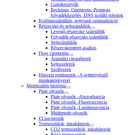
Gumikesztyűk
Beckman, Opentrons, Promega
folyadékkezelés, DNS izoláló robotok
Kolóniaszámlálás, sejtvonal optimalizáció
Részecske-és sejtszámlálók
Levegő-részecske számlálók
Folyadék-részecske számlálók
Sejtszámlálók
Részecskeméret analízis
Flow citometria
Áramlási citométerek
Sejtszorterek
Szoftverek
Hipoxia rendszerek - A sejttenyésztő
munkakörnyezet
Molekuláris biológia
Plate olvasók
Plate olvasók -Abszorbancia
Plate olvasók -Fluoreszcencia
Plate olvasók -Lumineszcencia
Multimode olvasók
ELisa-mosók
Termosztátok, inkubátorok
CO2 termosztátok, inkubátorok
Rázó termosztátok