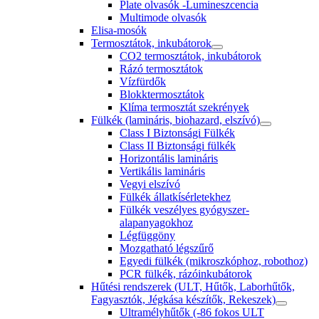
Plate olvasók -Lumineszcencia
Multimode olvasók
Elisa-mosók
Termosztátok, inkubátorok
CO2 termosztátok, inkubátorok
Rázó termosztátok
Vízfürdők
Blokktermosztátok
Klíma termosztát szekrények
Fülkék (lamináris, biohazard, elszívó)
Class I Biztonsági Fülkék
Class II Biztonsági fülkék
Horizontális lamináris
Vertikális lamináris
Vegyi elszívó
Fülkék állatkísérletekhez
Fülkék veszélyes gyógyszer-
alapanyagokhoz
Légfüggöny
Mozgatható légszűrő
Egyedi fülkék (mikroszkóphoz, robothoz)
PCR fülkék, rázóinkubátorok
Hűtési rendszerek (ULT, Hűtők, Laborhűtők,
Fagyasztók, Jégkása készítők, Rekeszek)
Ultramélyhűtők (-86 fokos ULT