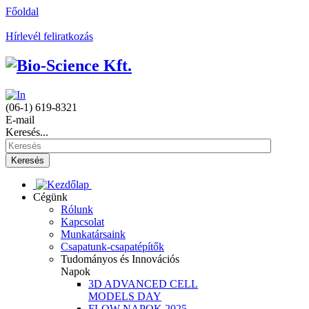
Főoldal
Hírlevél feliratkozás
(06-1) 619-8321
E-mail
Keresés...
Keresés
Cégünk
Rólunk
Kapcsolat
Munkatársaink
Csapatunk-csapatépítők
Tudományos és Innovációs
Napok
3D ADVANCED CELL
MODELS DAY
FLOW NAPOK 2025