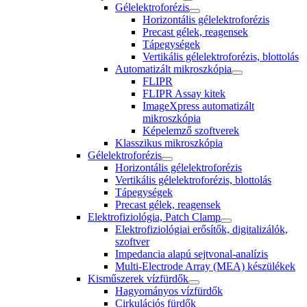
Gélelektroforézis
Horizontális gélelektroforézis
Precast gélek, reagensek
Tápegységek
Vertikális gélelektroforézis, blottolás
Automatizált mikroszkópia
FLIPR
FLIPR Assay kitek
ImageXpress automatizált
mikroszkópia
Képelemző szoftverek
Klasszikus mikroszkópia
Gélelektroforézis
Horizontális gélelektroforézis
Vertikális gélelektroforézis, blottolás
Tápegységek
Precast gélek, reagensek
Elektrofiziológia, Patch Clamp
Elektrofiziológiai erősítők, digitalizálók,
szoftver
Impedancia alapú sejtvonal-analízis
Multi-Electrode Array (MEA) készülékek
Kisműszerek vízfürdők
Hagyományos vízfürdők
Cirkulációs fürdők