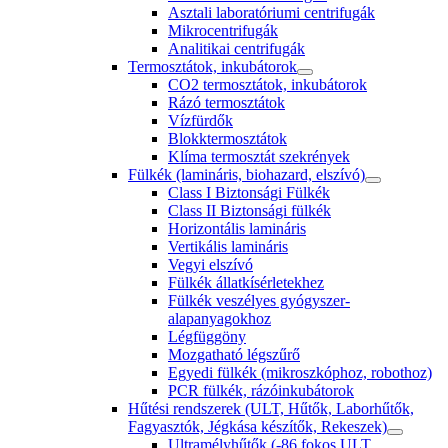
Asztali laboratóriumi centrifugák
Mikrocentrifugák
Analitikai centrifugák
Termosztátok, inkubátorok
CO2 termosztátok, inkubátorok
Rázó termosztátok
Vízfürdők
Blokktermosztátok
Klíma termosztát szekrények
Fülkék (lamináris, biohazard, elszívó)
Class I Biztonsági Fülkék
Class II Biztonsági fülkék
Horizontális lamináris
Vertikális lamináris
Vegyi elszívó
Fülkék állatkísérletekhez
Fülkék veszélyes gyógyszer-
alapanyagokhoz
Légfüggöny
Mozgatható légszűrő
Egyedi fülkék (mikroszkóphoz, robothoz)
PCR fülkék, rázóinkubátorok
Hűtési rendszerek (ULT, Hűtők, Laborhűtők,
Fagyasztók, Jégkása készítők, Rekeszek)
Ultramélyhűtők (-86 fokos ULT