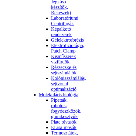
Jégkása
készítők,
Rekeszek)
Laboratóriumi
Centrifugák
Képalkotó
rendszerek
Gélelektroforézis
Elektrofiziológia,
Patch Clamp
Kisműszerek
vízfürdők
Részecske-és
sejtszámlálók
Kolóniaszámlálás,
sejtvonal
optimalizáció
Molekuláris biológia
Pipetták,
robotok,
fogyóeszközök,
gumikesztyűk
Plate olvasók
ELisa-mosók
Termosztátok,