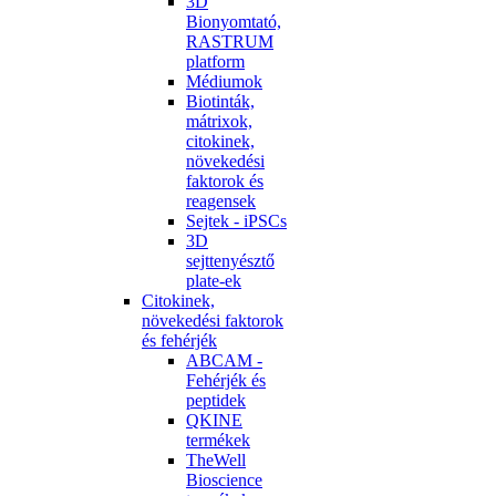
3D
Bionyomtató,
RASTRUM
platform
Médiumok
Biotinták,
mátrixok,
citokinek,
növekedési
faktorok és
reagensek
Sejtek - iPSCs
3D
sejttenyésztő
plate-ek
Citokinek,
növekedési faktorok
és fehérjék
ABCAM -
Fehérjék és
peptidek
QKINE
termékek
TheWell
Bioscience