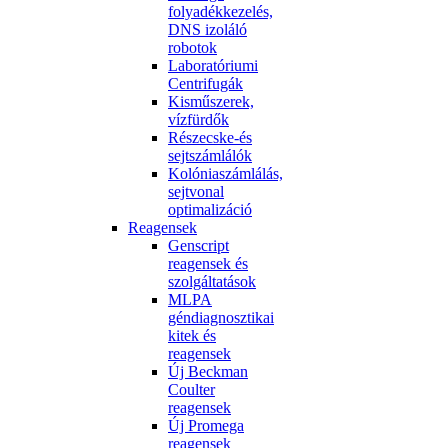
folyadékkezelés,
DNS izoláló
robotok
Laboratóriumi
Centrifugák
Kisműszerek,
vízfürdők
Részecske-és
sejtszámlálók
Kolóniaszámlálás,
sejtvonal
optimalizáció
Reagensek
Genscript
reagensek és
szolgáltatások
MLPA
géndiagnosztikai
kitek és
reagensek
Új Beckman
Coulter
reagensek
Új Promega
reagensek