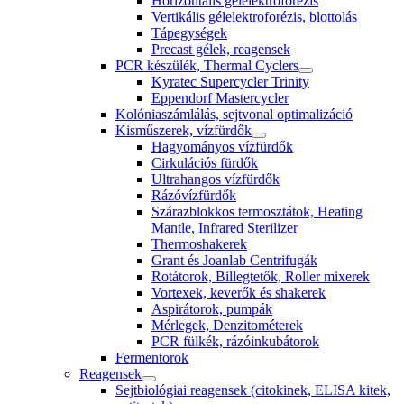
Horizontális gélelektroforézis
Vertikális gélelektroforézis, blottolás
Tápegységek
Precast gélek, reagensek
PCR készülék, Thermal Cyclers
Kyratec Supercycler Trinity
Eppendorf Mastercycler
Kolóniaszámlálás, sejtvonal optimalizáció
Kisműszerek, vízfürdők
Hagyományos vízfürdők
Cirkulációs fürdők
Ultrahangos vízfürdők
Rázóvízfürdők
Szárazblokkos termosztátok, Heating
Mantle, Infrared Sterilizer
Thermoshakerek
Grant és Joanlab Centrifugák
Rotátorok, Billegtetők, Roller mixerek
Vortexek, keverők és shakerek
Aspirátorok, pumpák
Mérlegek, Denzitométerek
PCR fülkék, rázóinkubátorok
Fermentorok
Reagensek
Sejtbiológiai reagensek (citokinek, ELISA kitek,