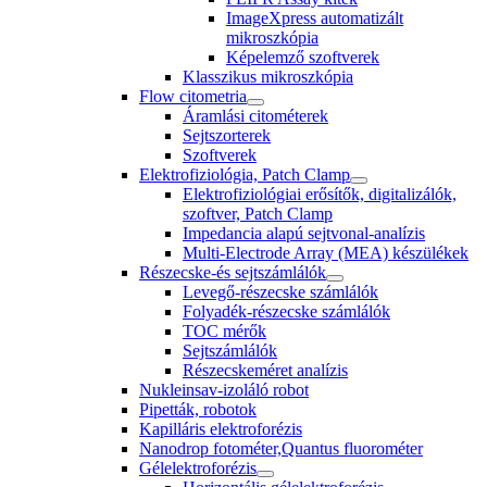
ImageXpress automatizált
mikroszkópia
Képelemző szoftverek
Klasszikus mikroszkópia
Flow citometria
Áramlási citométerek
Sejtszorterek
Szoftverek
Elektrofiziológia, Patch Clamp
Elektrofiziológiai erősítők, digitalizálók,
szoftver, Patch Clamp
Impedancia alapú sejtvonal-analízis
Multi-Electrode Array (MEA) készülékek
Részecske-és sejtszámlálók
Levegő-részecske számlálók
Folyadék-részecske számlálók
TOC mérők
Sejtszámlálók
Részecskeméret analízis
Nukleinsav-izoláló robot
Pipetták, robotok
Kapilláris elektroforézis
Nanodrop fotométer,Quantus fluorométer
Gélelektroforézis