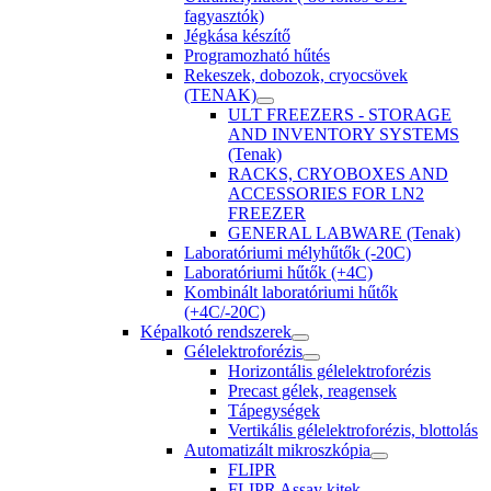
fagyasztók)
Jégkása készítő
Programozható hűtés
Rekeszek, dobozok, cryocsövek
(TENAK)
ULT FREEZERS - STORAGE
AND INVENTORY SYSTEMS
(Tenak)
RACKS, CRYOBOXES AND
ACCESSORIES FOR LN2
FREEZER
GENERAL LABWARE (Tenak)
Laboratóriumi mélyhűtők (-20C)
Laboratóriumi hűtők (+4C)
Kombinált laboratóriumi hűtők
(+4C/-20C)
Képalkotó rendszerek
Gélelektroforézis
Horizontális gélelektroforézis
Precast gélek, reagensek
Tápegységek
Vertikális gélelektroforézis, blottolás
Automatizált mikroszkópia
FLIPR
FLIPR Assay kitek