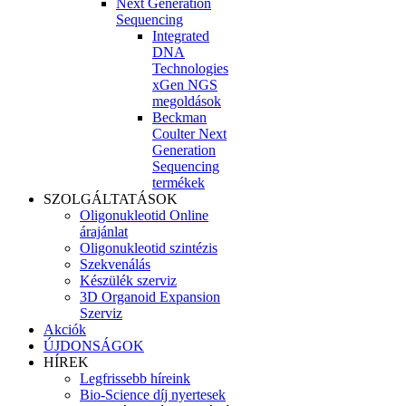
Next Generation
Sequencing
Integrated
DNA
Technologies
xGen NGS
megoldások
Beckman
Coulter Next
Generation
Sequencing
termékek
SZOLGÁLTATÁSOK
Oligonukleotid Online
árajánlat
Oligonukleotid szintézis
Szekvenálás
Készülék szerviz
3D Organoid Expansion
Szerviz
Akciók
ÚJDONSÁGOK
HÍREK
Legfrissebb híreink
Bio-Science díj nyertesek