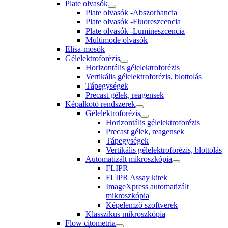
Plate olvasók
Plate olvasók -Abszorbancia
Plate olvasók -Fluoreszcencia
Plate olvasók -Lumineszcencia
Multimode olvasók
Elisa-mosók
Gélelektroforézis
Horizontális gélelektroforézis
Vertikális gélelektroforézis, blottolás
Tápegységek
Precast gélek, reagensek
Képalkotó rendszerek
Gélelektroforézis
Horizontális gélelektroforézis
Precast gélek, reagensek
Tápegységek
Vertikális gélelektroforézis, blottolás
Automatizált mikroszkópia
FLIPR
FLIPR Assay kitek
ImageXpress automatizált
mikroszkópia
Képelemző szoftverek
Klasszikus mikroszkópia
Flow citometria