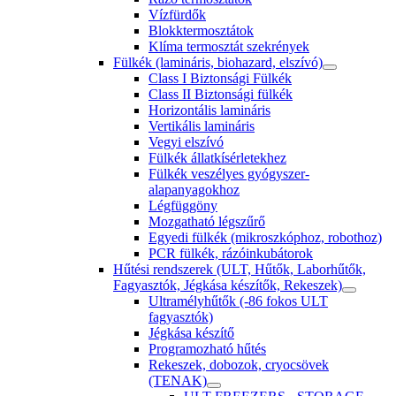
Vízfürdők
Blokktermosztátok
Klíma termosztát szekrények
Fülkék (lamináris, biohazard, elszívó)
Class I Biztonsági Fülkék
Class II Biztonsági fülkék
Horizontális lamináris
Vertikális lamináris
Vegyi elszívó
Fülkék állatkísérletekhez
Fülkék veszélyes gyógyszer-
alapanyagokhoz
Légfüggöny
Mozgatható légszűrő
Egyedi fülkék (mikroszkóphoz, robothoz)
PCR fülkék, rázóinkubátorok
Hűtési rendszerek (ULT, Hűtők, Laborhűtők,
Fagyasztók, Jégkása készítők, Rekeszek)
Ultramélyhűtők (-86 fokos ULT
fagyasztók)
Jégkása készítő
Programozható hűtés
Rekeszek, dobozok, cryocsövek
(TENAK)