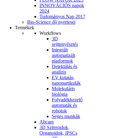
INNOVÁCIÓS napok
2024
Tudományos Nap 2017
Bio-Science díj nyertesei
Termékek
Workflows
3D
sejttenyésztés
Integrált
automatizált
platformok
Detektálás és
analízis
EV kutatás,
nanopartikulák
Molekuláris
biológia
Folyadékkezelő
automaták és
robotok
Sejtes munkák
Abcam
3D Szferoidok,
Organoidok, iPSCs