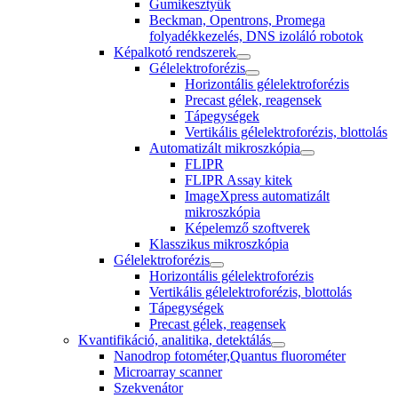
Gumikesztyűk
Beckman, Opentrons, Promega
folyadékkezelés, DNS izoláló robotok
Képalkotó rendszerek
Gélelektroforézis
Horizontális gélelektroforézis
Precast gélek, reagensek
Tápegységek
Vertikális gélelektroforézis, blottolás
Automatizált mikroszkópia
FLIPR
FLIPR Assay kitek
ImageXpress automatizált
mikroszkópia
Képelemző szoftverek
Klasszikus mikroszkópia
Gélelektroforézis
Horizontális gélelektroforézis
Vertikális gélelektroforézis, blottolás
Tápegységek
Precast gélek, reagensek
Kvantifikáció, analitika, detektálás
Nanodrop fotométer,Quantus fluorométer
Microarray scanner
Szekvenátor