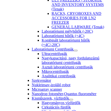
ULT FREEZERS - STORAGE
AND INVENTORY SYSTEMS
(Tenak)
RACKS, CRYOBOXES AND
ACCESSORIES FOR LN2
FREEZER
GENERAL LABWARE (Tenak)
Laboratóriumi mélyhűtők (-20C)
Laboratóriumi hűtők (+4C)
Kombinált laboratóriumi hűtők
(+4C/-20C)
Laboratóriumi Centrifugák
Ultracentrifugák
Nagykapacitású, nagy fordulatszámú
laboratóriumi centrifugák
Asztali laboratóriumi centrifugák
Mikrocentrifugák
Analitikai centrifugák
Szekvenátor
Nukleinsav-izoláló robot
Microarray scanner
Nanodrop fotométer,Quantus fluorométer
Kisműszerek, vízfürdők
Hagyományos vízfürdők
Cirkulációs fürdők