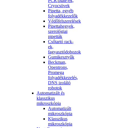
PCR-plate-ek,
Cryocsövek
Pipetta, egyéb
folyadékkezelők
Védőfelszerelések
Pipettahegyek,
szerológiai
pipetták
Csőtartó rack-
ek,
fagyasztódobozok
Gumikesztyűk
Beckman,
Opentrons,
Promega
folyadékkezelés,
DNS izoláló
robotok
Automatizált és
klasszikus
mikroszkópia
Automatizált
mikroszkópia
Klasszikus
mikroszkópia