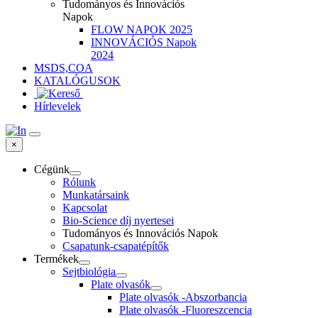
Tudományos és Innovációs
Napok
FLOW NAPOK 2025
INNOVÁCIÓS Napok
2024
MSDS,COA
KATALÓGUSOK
Hírlevelek
×
Cégünk
Rólunk
Munkatársaink
Kapcsolat
Bio-Science díj nyertesei
Tudományos és Innovációs Napok
Csapatunk-csapatépítők
Termékek
Sejtbiológia
Plate olvasók
Plate olvasók -Abszorbancia
Plate olvasók -Fluoreszcencia