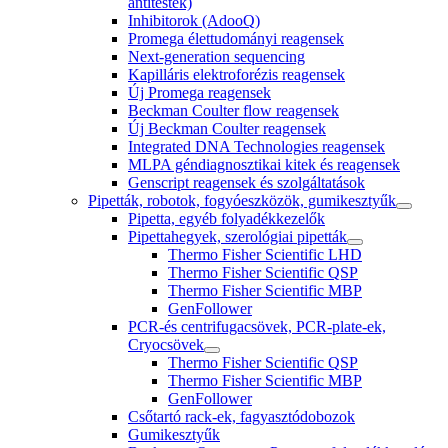
antitestek)
Inhibitorok (AdooQ)
Promega élettudományi reagensek
Next-generation sequencing
Kapilláris elektroforézis reagensek
Új Promega reagensek
Beckman Coulter flow reagensek
Új Beckman Coulter reagensek
Integrated DNA Technologies reagensek
MLPA géndiagnosztikai kitek és reagensek
Genscript reagensek és szolgáltatások
Pipetták, robotok, fogyóeszközök, gumikesztyűk
Pipetta, egyéb folyadékkezelők
Pipettahegyek, szerológiai pipetták
Thermo Fisher Scientific LHD
Thermo Fisher Scientific QSP
Thermo Fisher Scientific MBP
GenFollower
PCR-és centrifugacsövek, PCR-plate-ek,
Cryocsövek
Thermo Fisher Scientific QSP
Thermo Fisher Scientific MBP
GenFollower
Csőtartó rack-ek, fagyasztódobozok
Gumikesztyűk