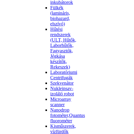
inkubátorok
Fülkék
(lamináris,
biohazard,
elszívó)
Hűtési
rendszerek
(ULT, Hűtők,
Laborhűtők,
Fagyasztók,
Jégkása
készítők,
Rekeszek)
Laboratóriumi
Centrifugák
Szekvenátor
Nukleinsav-
izoláló robot
Microarray
scanner
Nanodrop
fotométer,Quantus
fluorométer
Kisműszerek,
vízfürdők