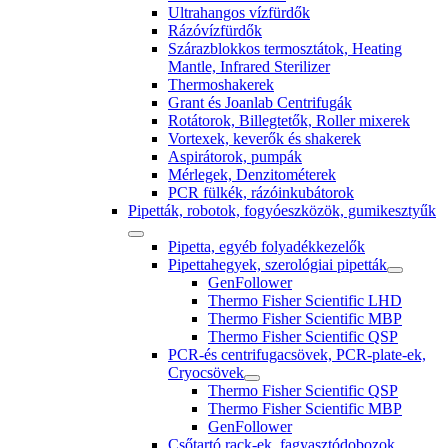
Ultrahangos vízfürdők
Rázóvízfürdők
Szárazblokkos termosztátok, Heating
Mantle, Infrared Sterilizer
Thermoshakerek
Grant és Joanlab Centrifugák
Rotátorok, Billegtetők, Roller mixerek
Vortexek, keverők és shakerek
Aspirátorok, pumpák
Mérlegek, Denzitométerek
PCR fülkék, rázóinkubátorok
Pipetták, robotok, fogyóeszközök, gumikesztyűk
Pipetta, egyéb folyadékkezelők
Pipettahegyek, szerológiai pipetták
GenFollower
Thermo Fisher Scientific LHD
Thermo Fisher Scientific MBP
Thermo Fisher Scientific QSP
PCR-és centrifugacsövek, PCR-plate-ek,
Cryocsövek
Thermo Fisher Scientific QSP
Thermo Fisher Scientific MBP
GenFollower
Csőtartó rack-ek, fagyasztódobozok