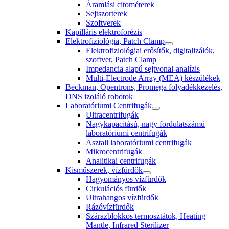
Áramlási citométerek
Sejtszorterek
Szoftverek
Kapilláris elektroforézis
Elektrofiziológia, Patch Clamp
Elektrofiziológiai erősítők, digitalizálók,
szoftver, Patch Clamp
Impedancia alapú sejtvonal-analízis
Multi-Electrode Array (MEA) készülékek
Beckman, Opentrons, Promega folyadékkezelés,
DNS izoláló robotok
Laboratóriumi Centrifugák
Ultracentrifugák
Nagykapacitású, nagy fordulatszámú
laboratóriumi centrifugák
Asztali laboratóriumi centrifugák
Mikrocentrifugák
Analitikai centrifugák
Kisműszerek, vízfürdők
Hagyományos vízfürdők
Cirkulációs fürdők
Ultrahangos vízfürdők
Rázóvízfürdők
Szárazblokkos termosztátok, Heating
Mantle, Infrared Sterilizer