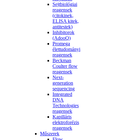
Sejtbiológiai
reagensek
(citokinek,
ELISA kitek,
antitestek)
Inhibitorok
(AdooQ)
Promega
élettudományi
reagensek
Beckman
Coulter flow
reagensek
Next-
generation
sequencing
Integrated
DNA
Technologies
reagensek
Kapilláris
elektroforézis
reagensek
Műszerek
Flow