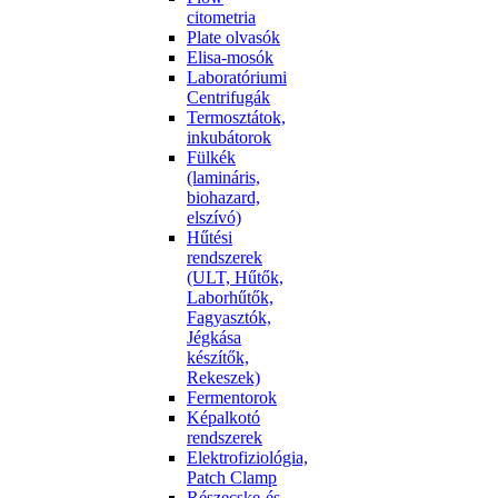
citometria
Plate olvasók
Elisa-mosók
Laboratóriumi
Centrifugák
Termosztátok,
inkubátorok
Fülkék
(lamináris,
biohazard,
elszívó)
Hűtési
rendszerek
(ULT, Hűtők,
Laborhűtők,
Fagyasztók,
Jégkása
készítők,
Rekeszek)
Fermentorok
Képalkotó
rendszerek
Elektrofiziológia,
Patch Clamp
Részecske-és