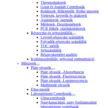
Thermoshakerek
Grant és Joanlab Centrifugák
Rotátorok, Billegtetők, Roller mixerek
Vortexek, keverők és shakerek
Aspirátorok, pumpák
Mérlegek, Denzitométerek
PCR fülkék, rázóinkubátorok
Részecske-és sejtszámlálók
Levegő-részecske számlálók
Folyadék-részecske számlálók
TOC mérők
Sejtszámlálók
Részecskeméret analízis
Kolóniaszámlálás, sejtvonal optimalizáció
Műszerek
Plate olvasók
Plate olvasók -Abszorbancia
Plate olvasók -Fluoreszcencia
Plate olvasók -Lumineszcencia
Multimode olvasók
Elisa-mosók
Laboratóriumi Centrifugák
Ultracentrifugák
Nagykapacitású, nagy fordulatszámú
laboratóriumi centrifugák