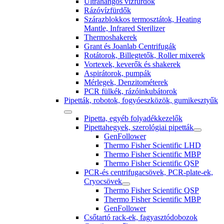
Ultrahangos vízfürdők
Rázóvízfürdők
Szárazblokkos termosztátok, Heating
Mantle, Infrared Sterilizer
Thermoshakerek
Grant és Joanlab Centrifugák
Rotátorok, Billegtetők, Roller mixerek
Vortexek, keverők és shakerek
Aspirátorok, pumpák
Mérlegek, Denzitométerek
PCR fülkék, rázóinkubátorok
Pipetták, robotok, fogyóeszközök, gumikesztyűk
Pipetta, egyéb folyadékkezelők
Pipettahegyek, szerológiai pipetták
GenFollower
Thermo Fisher Scientific LHD
Thermo Fisher Scientific MBP
Thermo Fisher Scientific QSP
PCR-és centrifugacsövek, PCR-plate-ek,
Cryocsövek
Thermo Fisher Scientific QSP
Thermo Fisher Scientific MBP
GenFollower
Csőtartó rack-ek, fagyasztódobozok