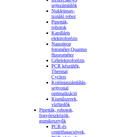
sejtszámlálók
Nukleinsav-
izoláló robot
Pipetták,
robotok
Kapilláris
elektroforézis
Nanodrop
fotométer,Quantus
fluorométer
Gélelektroforézis
PCR készülék,
Thermal
Cyclers
Kolóniaszámlálás,
sejtvonal
optimalizáció
Kisműszerek,
vízfürdők
Pipetták, robotok,
fogyóeszközök,
gumikesztyűk
PCR-és
centrifugacsövek,