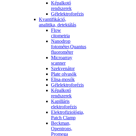
Képalkotó
rendszerek
Gélelektroforézis
Kvantifikáció,
analitika, detektálás
Flow
citometria
Nanodrop
fotométer,Quantus
fluorométer
Microarray
scanner
Szekvenátor
Plate olvasók
Elisa-mosók
Gélelektroforézis
Képalkotó
rendszerek
Kapilláris
elektroforézis
Elektrofiziológia,
Patch Clamp
Beckman,
Opentrons,
Promega