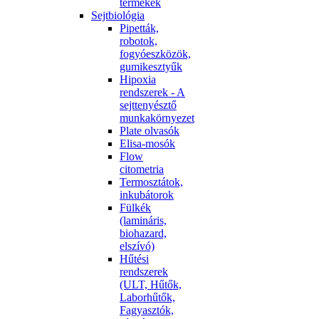
termékek
Sejtbiológia
Pipetták,
robotok,
fogyóeszközök,
gumikesztyűk
Hipoxia
rendszerek - A
sejttenyésztő
munkakörnyezet
Plate olvasók
Elisa-mosók
Flow
citometria
Termosztátok,
inkubátorok
Fülkék
(lamináris,
biohazard,
elszívó)
Hűtési
rendszerek
(ULT, Hűtők,
Laborhűtők,
Fagyasztók,