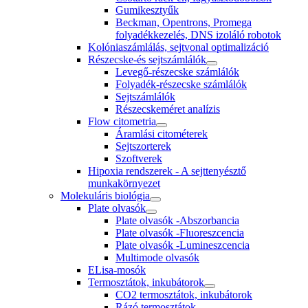
Gumikesztyűk
Beckman, Opentrons, Promega
folyadékkezelés, DNS izoláló robotok
Kolóniaszámlálás, sejtvonal optimalizáció
Részecske-és sejtszámlálók
Levegő-részecske számlálók
Folyadék-részecske számlálók
Sejtszámlálók
Részecskeméret analízis
Flow citometria
Áramlási citométerek
Sejtszorterek
Szoftverek
Hipoxia rendszerek - A sejttenyésztő
munkakörnyezet
Molekuláris biológia
Plate olvasók
Plate olvasók -Abszorbancia
Plate olvasók -Fluoreszcencia
Plate olvasók -Lumineszcencia
Multimode olvasók
ELisa-mosók
Termosztátok, inkubátorok
CO2 termosztátok, inkubátorok
Rázó termosztátok