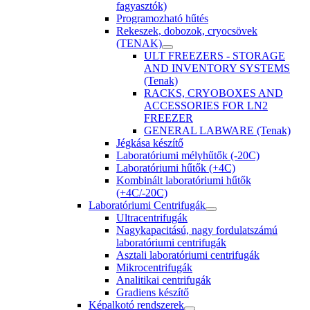
fagyasztók)
Programozható hűtés
Rekeszek, dobozok, cryocsövek
(TENAK)
ULT FREEZERS - STORAGE
AND INVENTORY SYSTEMS
(Tenak)
RACKS, CRYOBOXES AND
ACCESSORIES FOR LN2
FREEZER
GENERAL LABWARE (Tenak)
Jégkása készítő
Laboratóriumi mélyhűtők (-20C)
Laboratóriumi hűtők (+4C)
Kombinált laboratóriumi hűtők
(+4C/-20C)
Laboratóriumi Centrifugák
Ultracentrifugák
Nagykapacitású, nagy fordulatszámú
laboratóriumi centrifugák
Asztali laboratóriumi centrifugák
Mikrocentrifugák
Analitikai centrifugák
Gradiens készítő
Képalkotó rendszerek