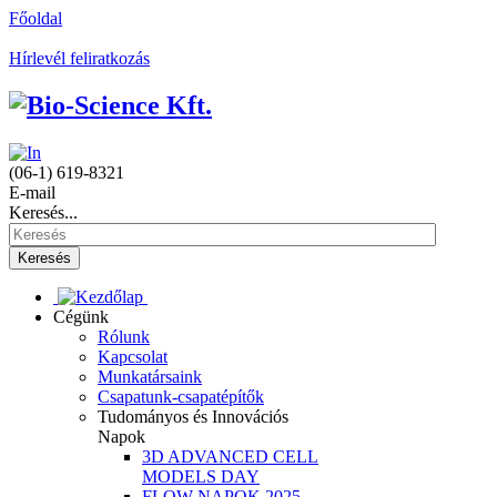
Főoldal
Hírlevél feliratkozás
(06-1) 619-8321
E-mail
Keresés...
Keresés
Cégünk
Rólunk
Kapcsolat
Munkatársaink
Csapatunk-csapatépítők
Tudományos és Innovációs
Napok
3D ADVANCED CELL
MODELS DAY
FLOW NAPOK 2025