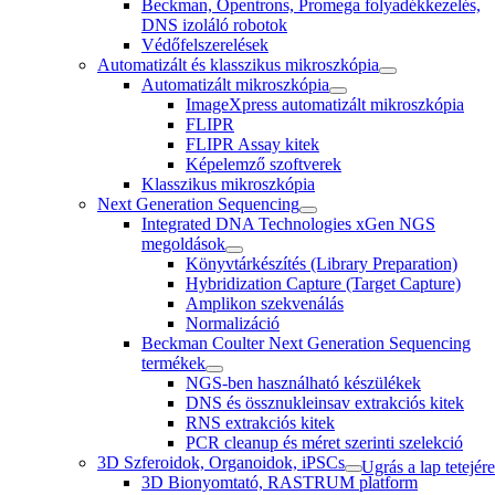
Beckman, Opentrons, Promega folyadékkezelés,
DNS izoláló robotok
Védőfelszerelések
Automatizált és klasszikus mikroszkópia
Automatizált mikroszkópia
ImageXpress automatizált mikroszkópia
FLIPR
FLIPR Assay kitek
Képelemző szoftverek
Klasszikus mikroszkópia
Next Generation Sequencing
Integrated DNA Technologies xGen NGS
megoldások
Könyvtárkészítés (Library Preparation)
Hybridization Capture (Target Capture)
Amplikon szekvenálás
Normalizáció
Beckman Coulter Next Generation Sequencing
termékek
NGS-ben használható készülékek
DNS és össznukleinsav extrakciós kitek
RNS extrakciós kitek
PCR cleanup és méret szerinti szelekció
3D Szferoidok, Organoidok, iPSCs
Ugrás a lap tetejére
3D Bionyomtató, RASTRUM platform