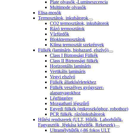
Plate olvasók -Lumineszcencia
Multimode olvasók
Elisa-mosók
Termosztátok, inkubátorok
CO2 termosztátok, inkubátorok
Rázó termosztátok
Vízfürdők
Blokktermosztátok
Klíma termosztát szekrények
Fülkék (lamináris, biohazard, elszívó)
Class I Biztonsági Fülkék
Class II Biztonsági fülkék
Horizontális lamináris
Vertikális lamináris
Vegyi elszívó
Fülkék állatkísérletekhez
Fülkék veszélyes gyógyszer-
alapanyagokhoz
Légfüggöny
Mozgatható légszűrő
Egyedi fülkék (mikroszkóphoz, robothoz)
PCR fülkék, rázóinkubátorok
Hűtési rendszerek (ULT, Hűtők, Laborhűtők,
Fagyasztók, Jégkása készítők, Rekeszek)
Ultramélyhűtők (-86 fokos ULT