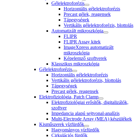
Gélelektroforézis
Horizontális gélelektroforézis
Precast gélek, reagensek
Tápegységek
Vertikális gélelektroforézis, blottolás
Automatizált mikroszkópia
FLIPR
FLIPR Assay kitek
ImageXpress automatizált
mikroszkópia
Képelemző szoftverek
Klasszikus mikroszkópia
Gélelektroforézis
Horizontális gélelektroforézis
Vertikális gélelektroforézis, blottolás
Tápegységek
Precast gélek, reagensek
Elektrofiziológia, Patch Clamp
Elektrofiziológiai erősítők, digitalizálók,
szoftver
Impedancia alapú sejtvonal-analízis
Multi-Electrode Array (MEA) készülékek
Kisműszerek vízfürdők
Hagyományos vízfürdők
Cirkulációs fürdők