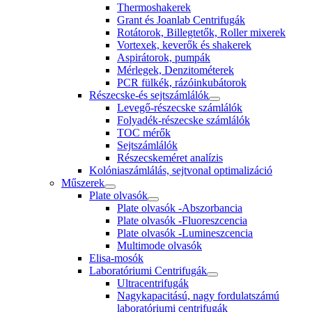
Thermoshakerek
Grant és Joanlab Centrifugák
Rotátorok, Billegtetők, Roller mixerek
Vortexek, keverők és shakerek
Aspirátorok, pumpák
Mérlegek, Denzitométerek
PCR fülkék, rázóinkubátorok
Részecske-és sejtszámlálók
Levegő-részecske számlálók
Folyadék-részecske számlálók
TOC mérők
Sejtszámlálók
Részecskeméret analízis
Kolóniaszámlálás, sejtvonal optimalizáció
Műszerek
Plate olvasók
Plate olvasók -Abszorbancia
Plate olvasók -Fluoreszcencia
Plate olvasók -Lumineszcencia
Multimode olvasók
Elisa-mosók
Laboratóriumi Centrifugák
Ultracentrifugák
Nagykapacitású, nagy fordulatszámú
laboratóriumi centrifugák