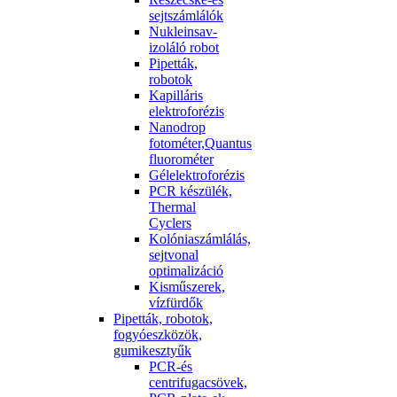
sejtszámlálók
Nukleinsav-
izoláló robot
Pipetták,
robotok
Kapilláris
elektroforézis
Nanodrop
fotométer,Quantus
fluorométer
Gélelektroforézis
PCR készülék,
Thermal
Cyclers
Kolóniaszámlálás,
sejtvonal
optimalizáció
Kisműszerek,
vízfürdők
Pipetták, robotok,
fogyóeszközök,
gumikesztyűk
PCR-és
centrifugacsövek,