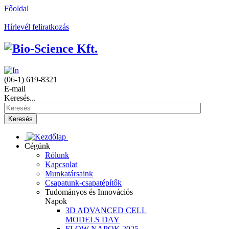
Főoldal
Hírlevél feliratkozás
(06-1) 619-8321
E-mail
Keresés...
Keresés
Cégünk
Rólunk
Kapcsolat
Munkatársaink
Csapatunk-csapatépítők
Tudományos és Innovációs
Napok
3D ADVANCED CELL
MODELS DAY
FLOW NAPOK 2025