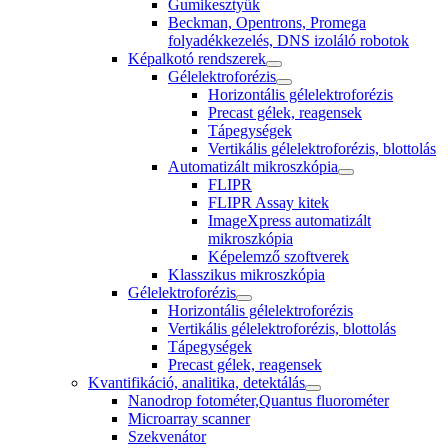
Gumikesztyűk
Beckman, Opentrons, Promega
folyadékkezelés, DNS izoláló robotok
Képalkotó rendszerek
Gélelektroforézis
Horizontális gélelektroforézis
Precast gélek, reagensek
Tápegységek
Vertikális gélelektroforézis, blottolás
Automatizált mikroszkópia
FLIPR
FLIPR Assay kitek
ImageXpress automatizált
mikroszkópia
Képelemző szoftverek
Klasszikus mikroszkópia
Gélelektroforézis
Horizontális gélelektroforézis
Vertikális gélelektroforézis, blottolás
Tápegységek
Precast gélek, reagensek
Kvantifikáció, analitika, detektálás
Nanodrop fotométer,Quantus fluorométer
Microarray scanner
Szekvenátor