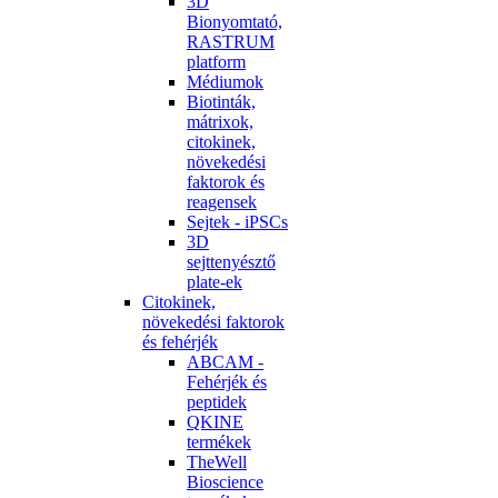
3D
Bionyomtató,
RASTRUM
platform
Médiumok
Biotinták,
mátrixok,
citokinek,
növekedési
faktorok és
reagensek
Sejtek - iPSCs
3D
sejttenyésztő
plate-ek
Citokinek,
növekedési faktorok
és fehérjék
ABCAM -
Fehérjék és
peptidek
QKINE
termékek
TheWell
Bioscience