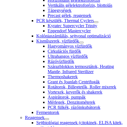
Horizontális gélelektroforézis
Vertikális gélelektroforézis, blottolás
Tápegységek
Precast gélek, reagensek
PCR készülék, Thermal Cyclers
Kyratec Supercycler Trinity
Eppendorf Mastercycler
Kolóniaszámlálás, sejtvonal optimalizáció
Kisműszerek, vízfürdők
Hagyományos vízfürdők
Cirkulációs fürdők
Ultrahangos vízfürdők
Rázóvízfürdők
Szárazblokkos termosztátok, Heating
Mantle, Infrared Sterilizer
Thermoshakerek
Grant és Joanlab Centrifugák
Rotátorok, Billegtetők, Roller mixerek
Vortexek, keverők és shakerek
Aspirátorok, pumpák
Mérlegek, Denzitométerek
PCR fülkék, rázóinkubátorok
Fermentorok
Reagensek
Sejtbiológiai reagensek (citokinek, ELISA kitek,