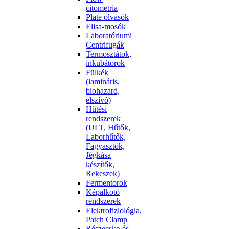
citometria
Plate olvasók
Elisa-mosók
Laboratóriumi
Centrifugák
Termosztátok,
inkubátorok
Fülkék
(lamináris,
biohazard,
elszívó)
Hűtési
rendszerek
(ULT, Hűtők,
Laborhűtők,
Fagyasztók,
Jégkása
készítők,
Rekeszek)
Fermentorok
Képalkotó
rendszerek
Elektrofiziológia,
Patch Clamp
Részecske-és