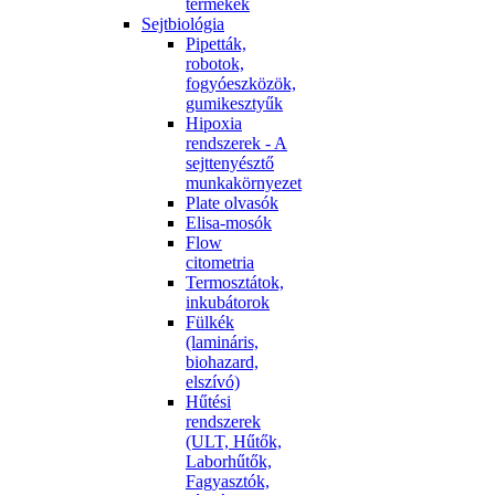
termékek
Sejtbiológia
Pipetták,
robotok,
fogyóeszközök,
gumikesztyűk
Hipoxia
rendszerek - A
sejttenyésztő
munkakörnyezet
Plate olvasók
Elisa-mosók
Flow
citometria
Termosztátok,
inkubátorok
Fülkék
(lamináris,
biohazard,
elszívó)
Hűtési
rendszerek
(ULT, Hűtők,
Laborhűtők,
Fagyasztók,