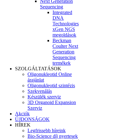
Next Generation
Sequencing
Integrated
DNA
Technologies
xGen NGS
megoldások
Beckman
Coulter Next
Generation
Sequencing
termékek
SZOLGÁLTATÁSOK
Oligonukleotid Online
árajánlat
Oligonukleotid szintézis
Szekvenálás
Készülék szerviz
3D Organoid Expansion
Szerviz
Akciók
ÚJDONSÁGOK
HÍREK
Legfrissebb híreink
Bio-Science díj nyertesek