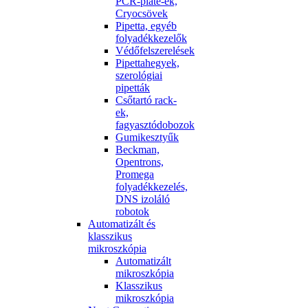
PCR-plate-ek,
Cryocsövek
Pipetta, egyéb
folyadékkezelők
Védőfelszerelések
Pipettahegyek,
szerológiai
pipetták
Csőtartó rack-
ek,
fagyasztódobozok
Gumikesztyűk
Beckman,
Opentrons,
Promega
folyadékkezelés,
DNS izoláló
robotok
Automatizált és
klasszikus
mikroszkópia
Automatizált
mikroszkópia
Klasszikus
mikroszkópia