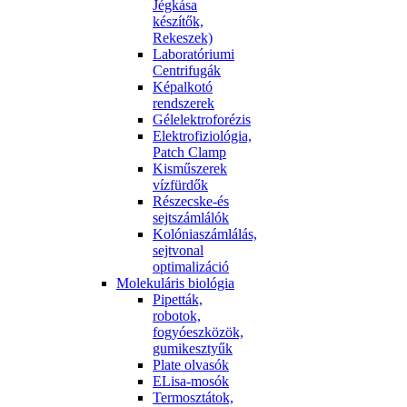
Jégkása
készítők,
Rekeszek)
Laboratóriumi
Centrifugák
Képalkotó
rendszerek
Gélelektroforézis
Elektrofiziológia,
Patch Clamp
Kisműszerek
vízfürdők
Részecske-és
sejtszámlálók
Kolóniaszámlálás,
sejtvonal
optimalizáció
Molekuláris biológia
Pipetták,
robotok,
fogyóeszközök,
gumikesztyűk
Plate olvasók
ELisa-mosók
Termosztátok,