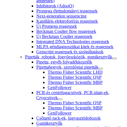
antitestek)
Inhibitorok (AdooQ)
Promega élettudományi reagensek
Next-generation sequencing
Kapilláris elektroforézis reagensek
Új Promega reagensek
Beckman Coulter flow reagensek
Új Beckman Coulter reagensek
Integrated DNA Technologies reagensek
MLPA géndiagnosztikai kitek és reagensek
Genscript reagensek és szolgáltatások
Pipetták, robotok, fogyóeszközök, gumikesztyűk
Pipetta, egyéb folyadékkezelők
Pipettahegyek, szerológiai pipetták
Thermo Fisher Scientific LHD
Thermo Fisher Scientific QSP
Thermo Fisher Scientific MBP
GenFollower
PCR-és centrifugacsövek, PCR-plate-ek,
Cryocsövek
Thermo Fisher Scientific QSP
Thermo Fisher Scientific MBP
GenFollower
Csőtartó rack-ek, fagyasztódobozok
Gumikesztyűk