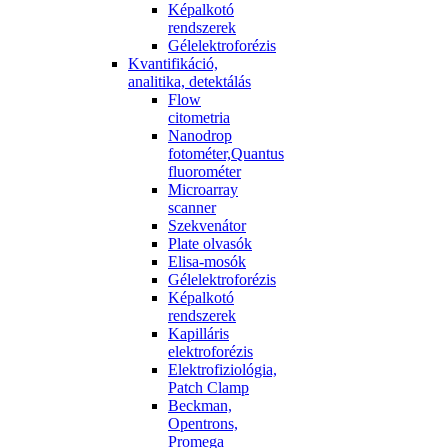
Képalkotó
rendszerek
Gélelektroforézis
Kvantifikáció,
analitika, detektálás
Flow
citometria
Nanodrop
fotométer,Quantus
fluorométer
Microarray
scanner
Szekvenátor
Plate olvasók
Elisa-mosók
Gélelektroforézis
Képalkotó
rendszerek
Kapilláris
elektroforézis
Elektrofiziológia,
Patch Clamp
Beckman,
Opentrons,
Promega