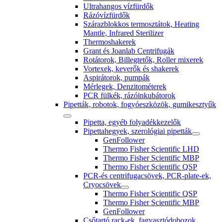
Ultrahangos vízfürdők
Rázóvízfürdők
Szárazblokkos termosztátok, Heating
Mantle, Infrared Sterilizer
Thermoshakerek
Grant és Joanlab Centrifugák
Rotátorok, Billegtetők, Roller mixerek
Vortexek, keverők és shakerek
Aspirátorok, pumpák
Mérlegek, Denzitométerek
PCR fülkék, rázóinkubátorok
Pipetták, robotok, fogyóeszközök, gumikesztyűk
Pipetta, egyéb folyadékkezelők
Pipettahegyek, szerológiai pipetták
GenFollower
Thermo Fisher Scientific LHD
Thermo Fisher Scientific MBP
Thermo Fisher Scientific QSP
PCR-és centrifugacsövek, PCR-plate-ek,
Cryocsövek
Thermo Fisher Scientific QSP
Thermo Fisher Scientific MBP
GenFollower
Csőtartó rack-ek, fagyasztódobozok