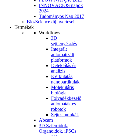
INNOVÁCIÓS napok
2024
Tudományos Nap 2017
Bio-Science díj nyertesei
Termékek
Workflows
3D
sejttenyésztés
Integrált
automatizált
platformok
Detektálás és
analízis
EV kutatás,
nanopartikulák
Molekuláris
biológia
Folyadékkezelő
automaták és
robotok
Sejtes munkák
Abcam
3D Szferoidok,
Organoidok, iPSCs