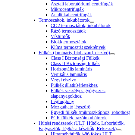
Asztali laboratóriumi centrifugák
Mikrocentrifugák
Analitikai centrifugák
Termosztátok, inkubátorok
CO2 termosztátok, inkubátorok
Rázó termosztátok
Vízfürdők
Blokktermosztátok
Klíma termosztát szekrények
Fülkék (lamináris, biohazard, elszívó)
Class I Biztonsági Fülkék
Class II Biztonsági fülkék
Horizontális lamináris
Vertikális lamináris
Vegyi elszívó
Fülkék állatkísérletekhez
Fülkék veszélyes gyógyszer-
alapanyagokhoz
Légfüggöny
Mozgatható légszűrő
Egyedi fülkék (mikroszkóphoz, robothoz)
PCR fülkék, rázóinkubátorok
Hűtési rendszerek (ULT, Hűtők, Laborhűtők,
Fagyasztók, Jégkása készítők, Rekeszek)
Ultramélyhűtők (-86 fokos ULT