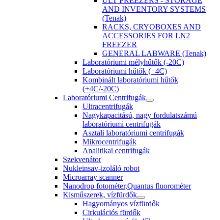
ULT FREEZERS - STORAGE
AND INVENTORY SYSTEMS
(Tenak)
RACKS, CRYOBOXES AND
ACCESSORIES FOR LN2
FREEZER
GENERAL LABWARE (Tenak)
Laboratóriumi mélyhűtők (-20C)
Laboratóriumi hűtők (+4C)
Kombinált laboratóriumi hűtők
(+4C/-20C)
Laboratóriumi Centrifugák
Ultracentrifugák
Nagykapacitású, nagy fordulatszámú
laboratóriumi centrifugák
Asztali laboratóriumi centrifugák
Mikrocentrifugák
Analitikai centrifugák
Szekvenátor
Nukleinsav-izoláló robot
Microarray scanner
Nanodrop fotométer,Quantus fluorométer
Kisműszerek, vízfürdők
Hagyományos vízfürdők
Cirkulációs fürdők