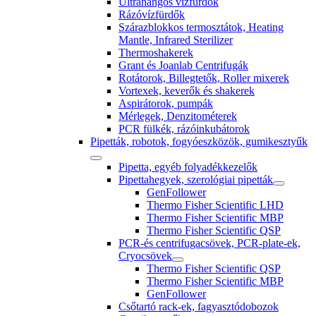
Ultrahangos vízfürdők
Rázóvízfürdők
Szárazblokkos termosztátok, Heating
Mantle, Infrared Sterilizer
Thermoshakerek
Grant és Joanlab Centrifugák
Rotátorok, Billegtetők, Roller mixerek
Vortexek, keverők és shakerek
Aspirátorok, pumpák
Mérlegek, Denzitométerek
PCR fülkék, rázóinkubátorok
Pipetták, robotok, fogyóeszközök, gumikesztyűk
Pipetta, egyéb folyadékkezelők
Pipettahegyek, szerológiai pipetták
GenFollower
Thermo Fisher Scientific LHD
Thermo Fisher Scientific MBP
Thermo Fisher Scientific QSP
PCR-és centrifugacsövek, PCR-plate-ek,
Cryocsövek
Thermo Fisher Scientific QSP
Thermo Fisher Scientific MBP
GenFollower
Csőtartó rack-ek, fagyasztódobozok