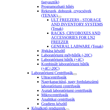
fagyasztók)
Programozható hűtés
Rekeszek, dobozok, cryocsövek
(TENAK)
ULT FREEZERS - STORAGE
AND INVENTORY SYSTEMS
(Tenak)
RACKS, CRYOBOXES AND
ACCESSORIES FOR LN2
FREEZER
GENERAL LABWARE (Tenak)
Jégkása készítő
Laboratóriumi mélyhűtők (-20C)
Laboratóriumi hűtők (+4C)
Kombinált laboratóriumi hűtők
(+4C/-20C)
Laboratóriumi Centrifugák
Ultracentrifugák
Nagykapacitású, nagy fordulatszámú
laboratóriumi centrifugák
Asztali laboratóriumi centrifugák
Mikrocentrifugák
Analitikai centrifugák
Gradiens készítő
Képalkotó rendszerek