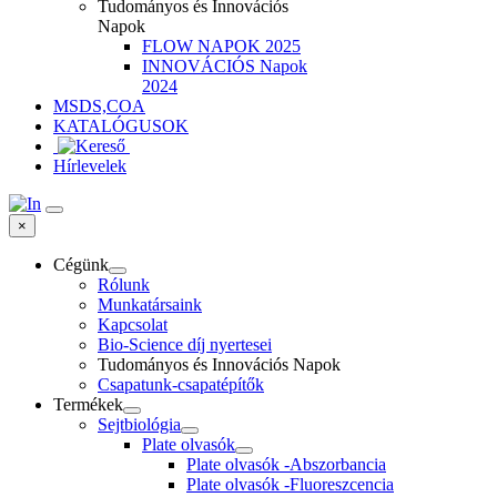
Tudományos és Innovációs
Napok
FLOW NAPOK 2025
INNOVÁCIÓS Napok
2024
MSDS,COA
KATALÓGUSOK
Hírlevelek
×
Cégünk
Rólunk
Munkatársaink
Kapcsolat
Bio-Science díj nyertesei
Tudományos és Innovációs Napok
Csapatunk-csapatépítők
Termékek
Sejtbiológia
Plate olvasók
Plate olvasók -Abszorbancia
Plate olvasók -Fluoreszcencia