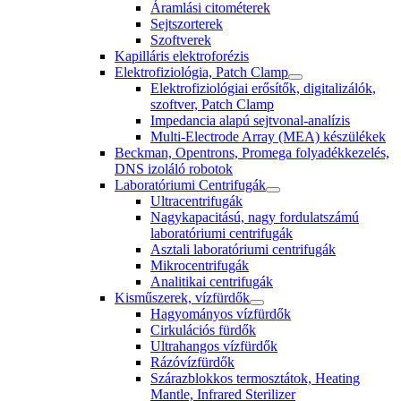
Áramlási citométerek
Sejtszorterek
Szoftverek
Kapilláris elektroforézis
Elektrofiziológia, Patch Clamp
Elektrofiziológiai erősítők, digitalizálók,
szoftver, Patch Clamp
Impedancia alapú sejtvonal-analízis
Multi-Electrode Array (MEA) készülékek
Beckman, Opentrons, Promega folyadékkezelés,
DNS izoláló robotok
Laboratóriumi Centrifugák
Ultracentrifugák
Nagykapacitású, nagy fordulatszámú
laboratóriumi centrifugák
Asztali laboratóriumi centrifugák
Mikrocentrifugák
Analitikai centrifugák
Kisműszerek, vízfürdők
Hagyományos vízfürdők
Cirkulációs fürdők
Ultrahangos vízfürdők
Rázóvízfürdők
Szárazblokkos termosztátok, Heating
Mantle, Infrared Sterilizer