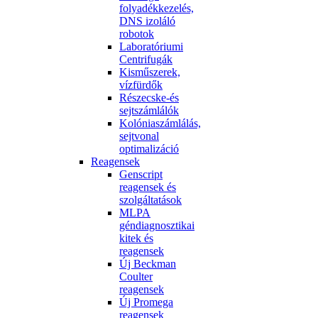
folyadékkezelés,
DNS izoláló
robotok
Laboratóriumi
Centrifugák
Kisműszerek,
vízfürdők
Részecske-és
sejtszámlálók
Kolóniaszámlálás,
sejtvonal
optimalizáció
Reagensek
Genscript
reagensek és
szolgáltatások
MLPA
géndiagnosztikai
kitek és
reagensek
Új Beckman
Coulter
reagensek
Új Promega
reagensek