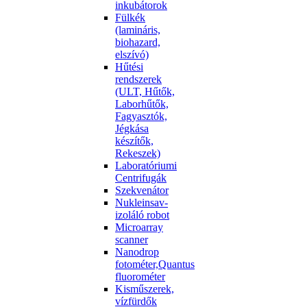
inkubátorok
Fülkék
(lamináris,
biohazard,
elszívó)
Hűtési
rendszerek
(ULT, Hűtők,
Laborhűtők,
Fagyasztók,
Jégkása
készítők,
Rekeszek)
Laboratóriumi
Centrifugák
Szekvenátor
Nukleinsav-
izoláló robot
Microarray
scanner
Nanodrop
fotométer,Quantus
fluorométer
Kisműszerek,
vízfürdők