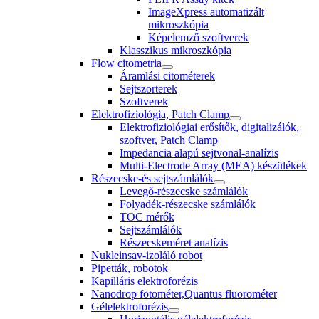
ImageXpress automatizált
mikroszkópia
Képelemző szoftverek
Klasszikus mikroszkópia
Flow citometria
Áramlási citométerek
Sejtszorterek
Szoftverek
Elektrofiziológia, Patch Clamp
Elektrofiziológiai erősítők, digitalizálók,
szoftver, Patch Clamp
Impedancia alapú sejtvonal-analízis
Multi-Electrode Array (MEA) készülékek
Részecske-és sejtszámlálók
Levegő-részecske számlálók
Folyadék-részecske számlálók
TOC mérők
Sejtszámlálók
Részecskeméret analízis
Nukleinsav-izoláló robot
Pipetták, robotok
Kapilláris elektroforézis
Nanodrop fotométer,Quantus fluorométer
Gélelektroforézis