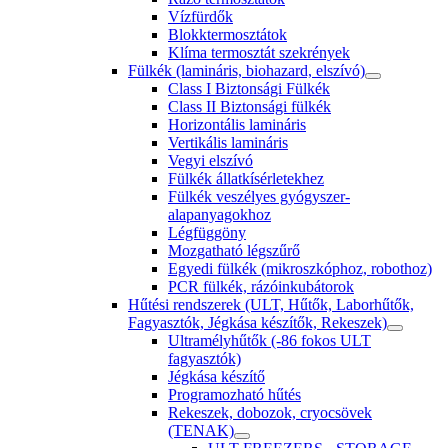
Vízfürdők
Blokktermosztátok
Klíma termosztát szekrények
Fülkék (lamináris, biohazard, elszívó)
Class I Biztonsági Fülkék
Class II Biztonsági fülkék
Horizontális lamináris
Vertikális lamináris
Vegyi elszívó
Fülkék állatkísérletekhez
Fülkék veszélyes gyógyszer-
alapanyagokhoz
Légfüggöny
Mozgatható légszűrő
Egyedi fülkék (mikroszkóphoz, robothoz)
PCR fülkék, rázóinkubátorok
Hűtési rendszerek (ULT, Hűtők, Laborhűtők,
Fagyasztók, Jégkása készítők, Rekeszek)
Ultramélyhűtők (-86 fokos ULT
fagyasztók)
Jégkása készítő
Programozható hűtés
Rekeszek, dobozok, cryocsövek
(TENAK)