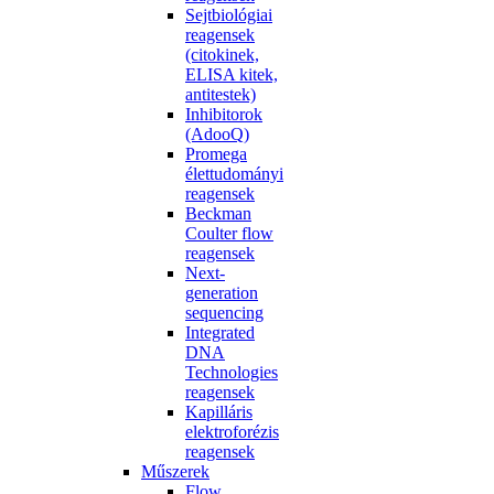
Sejtbiológiai
reagensek
(citokinek,
ELISA kitek,
antitestek)
Inhibitorok
(AdooQ)
Promega
élettudományi
reagensek
Beckman
Coulter flow
reagensek
Next-
generation
sequencing
Integrated
DNA
Technologies
reagensek
Kapilláris
elektroforézis
reagensek
Műszerek
Flow