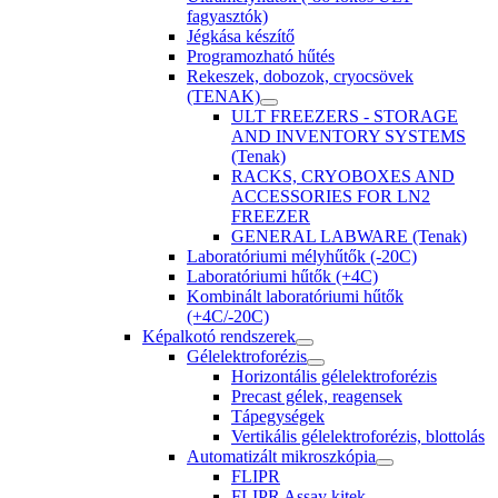
fagyasztók)
Jégkása készítő
Programozható hűtés
Rekeszek, dobozok, cryocsövek
(TENAK)
ULT FREEZERS - STORAGE
AND INVENTORY SYSTEMS
(Tenak)
RACKS, CRYOBOXES AND
ACCESSORIES FOR LN2
FREEZER
GENERAL LABWARE (Tenak)
Laboratóriumi mélyhűtők (-20C)
Laboratóriumi hűtők (+4C)
Kombinált laboratóriumi hűtők
(+4C/-20C)
Képalkotó rendszerek
Gélelektroforézis
Horizontális gélelektroforézis
Precast gélek, reagensek
Tápegységek
Vertikális gélelektroforézis, blottolás
Automatizált mikroszkópia
FLIPR
FLIPR Assay kitek