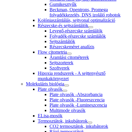
Gumikesztyűk
Beckman, Opentrons, Promega
folyadékkezelés, DNS izoláló robotok
Kolóniaszámlálás, sejtvonal optimalizáció
Részecske-és sejtszámlálók
Levegő-részecske számlálók
Folyadék-részecske számlálók
Sejtszámlálók
Részecskeméret analízis
Flow citometria
Áramlási citométerek
Sejtszorterek
Szoftverek
Hipoxia rendszerek - A sejttenyésztő
munkakörnyezet
Molekuláris biológia
Plate olvasók
Plate olvasók -Abszorbancia
Plate olvasók -Fluoreszcencia
Plate olvasók -Lumineszcencia
Multimode olvasók
ELisa-mosók
Termosztátok, inkubátorok
CO2 termosztátok, inkubátorok
Rázó termosztátok