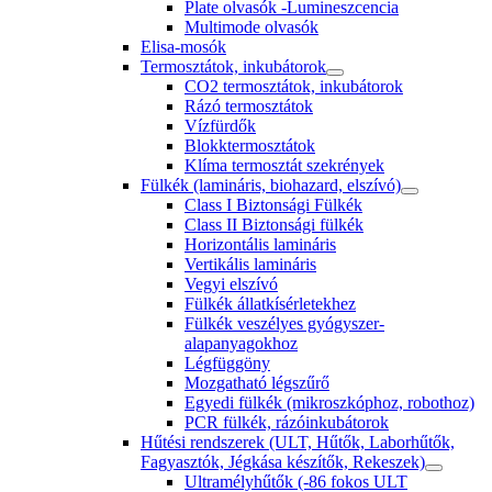
Plate olvasók -Lumineszcencia
Multimode olvasók
Elisa-mosók
Termosztátok, inkubátorok
CO2 termosztátok, inkubátorok
Rázó termosztátok
Vízfürdők
Blokktermosztátok
Klíma termosztát szekrények
Fülkék (lamináris, biohazard, elszívó)
Class I Biztonsági Fülkék
Class II Biztonsági fülkék
Horizontális lamináris
Vertikális lamináris
Vegyi elszívó
Fülkék állatkísérletekhez
Fülkék veszélyes gyógyszer-
alapanyagokhoz
Légfüggöny
Mozgatható légszűrő
Egyedi fülkék (mikroszkóphoz, robothoz)
PCR fülkék, rázóinkubátorok
Hűtési rendszerek (ULT, Hűtők, Laborhűtők,
Fagyasztók, Jégkása készítők, Rekeszek)
Ultramélyhűtők (-86 fokos ULT