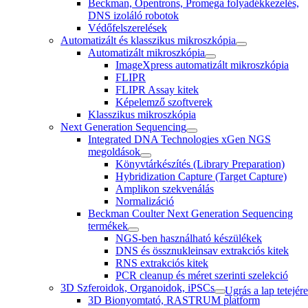
Beckman, Opentrons, Promega folyadékkezelés,
DNS izoláló robotok
Védőfelszerelések
Automatizált és klasszikus mikroszkópia
Automatizált mikroszkópia
ImageXpress automatizált mikroszkópia
FLIPR
FLIPR Assay kitek
Képelemző szoftverek
Klasszikus mikroszkópia
Next Generation Sequencing
Integrated DNA Technologies xGen NGS
megoldások
Könyvtárkészítés (Library Preparation)
Hybridization Capture (Target Capture)
Amplikon szekvenálás
Normalizáció
Beckman Coulter Next Generation Sequencing
termékek
NGS-ben használható készülékek
DNS és össznukleinsav extrakciós kitek
RNS extrakciós kitek
PCR cleanup és méret szerinti szelekció
3D Szferoidok, Organoidok, iPSCs
Ugrás a lap tetejére
3D Bionyomtató, RASTRUM platform