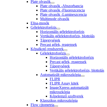
Plate olvasók
Plate olvasók -Abszorbancia
Plate olvasók -Fluoreszcencia
Plate olvasók -Lumineszcencia
Multimode olvasók
Elisa-mosók
Gélelektroforézis
Horizontális gélelektroforézis
Vertikális gélelektroforézis, blottolás
Tápegységek
Precast gélek, reagensek
Képalkotó rendszerek
Gélelektroforézis
Horizontális gélelektroforézis
Precast gélek, reagensek
Tápegységek
Vertikális gélelektroforézis, blottolás
Automatizált mikroszkópia
FLIPR
FLIPR Assay kitek
ImageXpress automatizált
mikroszkópia
Képelemző szoftverek
Klasszikus mikroszkópia
Flow citometria