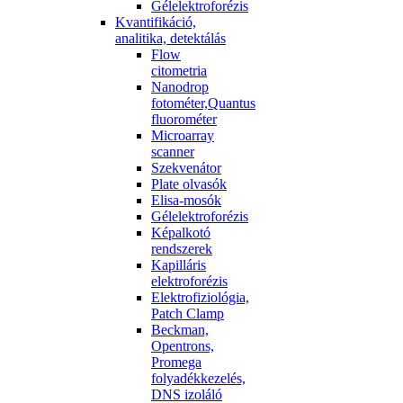
Gélelektroforézis
Kvantifikáció,
analitika, detektálás
Flow
citometria
Nanodrop
fotométer,Quantus
fluorométer
Microarray
scanner
Szekvenátor
Plate olvasók
Elisa-mosók
Gélelektroforézis
Képalkotó
rendszerek
Kapilláris
elektroforézis
Elektrofiziológia,
Patch Clamp
Beckman,
Opentrons,
Promega
folyadékkezelés,
DNS izoláló