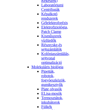
Rekeszek)
Laboratóriumi
Centrifugák
Képalkotó
rendszerek
Gélelektroforézis
Elektrofiziológia,
Patch Clamp
Kisműszerek
vízfürdők
Részecske-és
sejtszámlálók
Kolóniaszámlálás,
sejtvonal
optimalizáció
Molekuláris biológia
Pipetták,
robotok,
fogyóeszközök,
gumikesztyűk
Plate olvasók
ELisa-mosók
Termosztátok,
inkubátorok
Fülkék