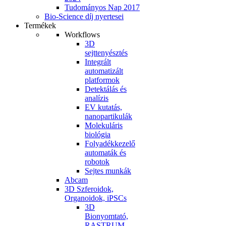
Tudományos Nap 2017
Bio-Science díj nyertesei
Termékek
Workflows
3D
sejttenyésztés
Integrált
automatizált
platformok
Detektálás és
analízis
EV kutatás,
nanopartikulák
Molekuláris
biológia
Folyadékkezelő
automaták és
robotok
Sejtes munkák
Abcam
3D Szferoidok,
Organoidok, iPSCs
3D
Bionyomtató,
RASTRUM