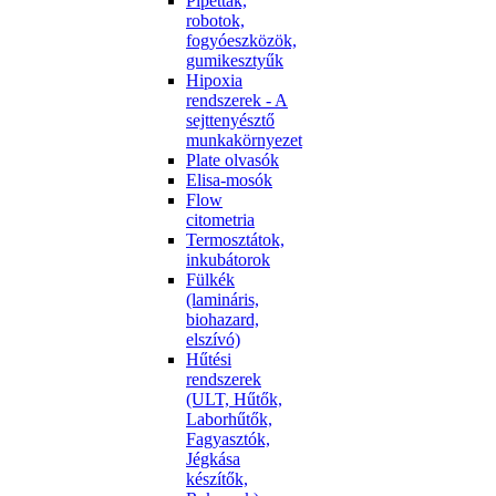
Pipetták,
robotok,
fogyóeszközök,
gumikesztyűk
Hipoxia
rendszerek - A
sejttenyésztő
munkakörnyezet
Plate olvasók
Elisa-mosók
Flow
citometria
Termosztátok,
inkubátorok
Fülkék
(lamináris,
biohazard,
elszívó)
Hűtési
rendszerek
(ULT, Hűtők,
Laborhűtők,
Fagyasztók,
Jégkása
készítők,