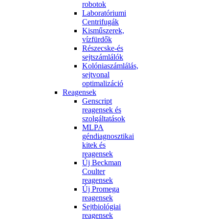
robotok
Laboratóriumi
Centrifugák
Kisműszerek,
vízfürdők
Részecske-és
sejtszámlálók
Kolóniaszámlálás,
sejtvonal
optimalizáció
Reagensek
Genscript
reagensek és
szolgáltatások
MLPA
géndiagnosztikai
kitek és
reagensek
Új Beckman
Coulter
reagensek
Új Promega
reagensek
Sejtbiológiai
reagensek