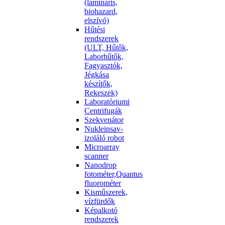
(lamináris,
biohazard,
elszívó)
Hűtési
rendszerek
(ULT, Hűtők,
Laborhűtők,
Fagyasztók,
Jégkása
készítők,
Rekeszek)
Laboratóriumi
Centrifugák
Szekvenátor
Nukleinsav-
izoláló robot
Microarray
scanner
Nanodrop
fotométer,Quantus
fluorométer
Kisműszerek,
vízfürdők
Képalkotó
rendszerek