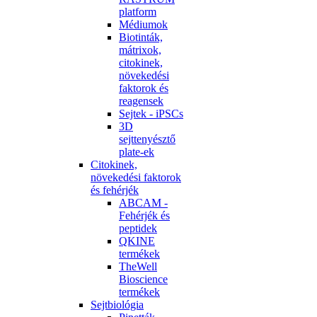
platform
Médiumok
Biotinták,
mátrixok,
citokinek,
növekedési
faktorok és
reagensek
Sejtek - iPSCs
3D
sejttenyésztő
plate-ek
Citokinek,
növekedési faktorok
és fehérjék
ABCAM -
Fehérjék és
peptidek
QKINE
termékek
TheWell
Bioscience
termékek
Sejtbiológia