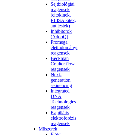
Sejtbiológiai
reagensek
(citokinek,
ELISA kitek,
antitestek)
Inhibitorok
(AdooQ)
Promega
élettudományi
reagensek
Beckman
Coulter flow
reagensek
Next-
generation
sequencing
Integrated
DNA
Technologies
reagensek
Kapilláris
elektroforézis
reagensek
Műszerek
Flow