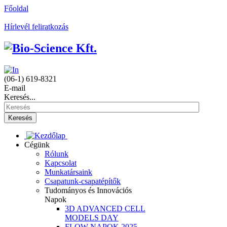
Főoldal
Hírlevél feliratkozás
(06-1) 619-8321
E-mail
Keresés...
Keresés
Cégünk
Rólunk
Kapcsolat
Munkatársaink
Csapatunk-csapatépítők
Tudományos és Innovációs
Napok
3D ADVANCED CELL
MODELS DAY
FLOW NAPOK 2025