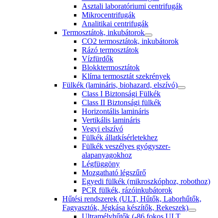
Asztali laboratóriumi centrifugák
Mikrocentrifugák
Analitikai centrifugák
Termosztátok, inkubátorok
CO2 termosztátok, inkubátorok
Rázó termosztátok
Vízfürdők
Blokktermosztátok
Klíma termosztát szekrények
Fülkék (lamináris, biohazard, elszívó)
Class I Biztonsági Fülkék
Class II Biztonsági fülkék
Horizontális lamináris
Vertikális lamináris
Vegyi elszívó
Fülkék állatkísérletekhez
Fülkék veszélyes gyógyszer-
alapanyagokhoz
Légfüggöny
Mozgatható légszűrő
Egyedi fülkék (mikroszkóphoz, robothoz)
PCR fülkék, rázóinkubátorok
Hűtési rendszerek (ULT, Hűtők, Laborhűtők,
Fagyasztók, Jégkása készítők, Rekeszek)
Ultramélyhűtők (-86 fokos ULT