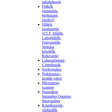
inkubátorok
Fülkék
(lamináris,
biohazard,
elszívó)
Hűtési
rendszerek
(ULT, Hűtők,
Laborhűtők,
Fagyasztók,
Jégkása
készítők,
Rekeszek)
Laboratóriumi
Centrifugák
Szekvenátor
Nukleinsav-
izoláló robot
Microarray
scanner
Nanodrop
fotométer,Quantus
fluorométer
Kisműszerek,
vízfürdők