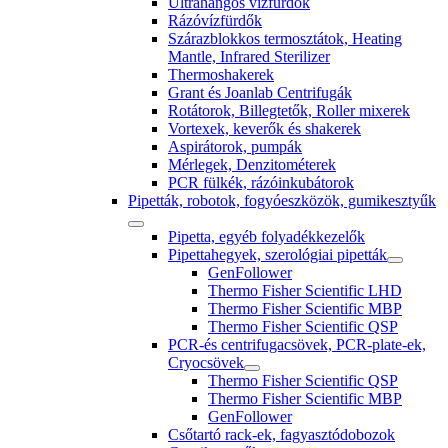
Ultrahangos vízfürdők
Rázóvízfürdők
Szárazblokkos termosztátok, Heating
Mantle, Infrared Sterilizer
Thermoshakerek
Grant és Joanlab Centrifugák
Rotátorok, Billegtetők, Roller mixerek
Vortexek, keverők és shakerek
Aspirátorok, pumpák
Mérlegek, Denzitométerek
PCR fülkék, rázóinkubátorok
Pipetták, robotok, fogyóeszközök, gumikesztyűk
Pipetta, egyéb folyadékkezelők
Pipettahegyek, szerológiai pipetták
GenFollower
Thermo Fisher Scientific LHD
Thermo Fisher Scientific MBP
Thermo Fisher Scientific QSP
PCR-és centrifugacsövek, PCR-plate-ek,
Cryocsövek
Thermo Fisher Scientific QSP
Thermo Fisher Scientific MBP
GenFollower
Csőtartó rack-ek, fagyasztódobozok