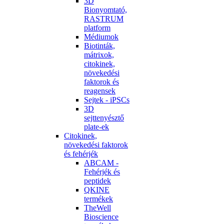
3D
Bionyomtató,
RASTRUM
platform
Médiumok
Biotinták,
mátrixok,
citokinek,
növekedési
faktorok és
reagensek
Sejtek - iPSCs
3D
sejttenyésztő
plate-ek
Citokinek,
növekedési faktorok
és fehérjék
ABCAM -
Fehérjék és
peptidek
QKINE
termékek
TheWell
Bioscience