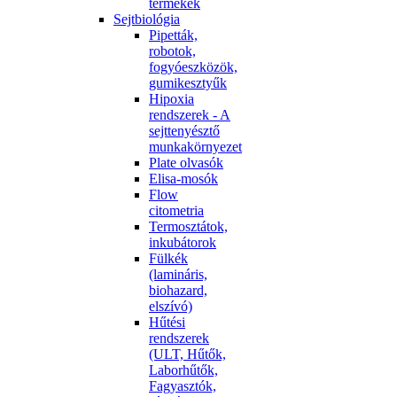
termékek
Sejtbiológia
Pipetták,
robotok,
fogyóeszközök,
gumikesztyűk
Hipoxia
rendszerek - A
sejttenyésztő
munkakörnyezet
Plate olvasók
Elisa-mosók
Flow
citometria
Termosztátok,
inkubátorok
Fülkék
(lamináris,
biohazard,
elszívó)
Hűtési
rendszerek
(ULT, Hűtők,
Laborhűtők,
Fagyasztók,