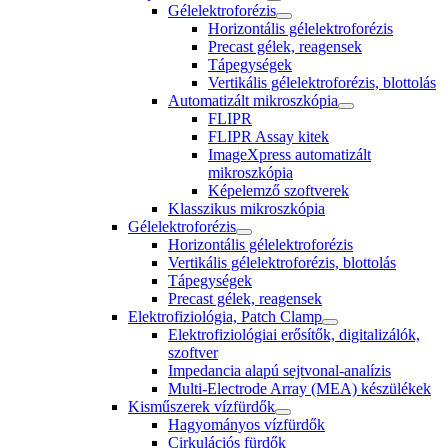
Gélelektroforézis
Horizontális gélelektroforézis
Precast gélek, reagensek
Tápegységek
Vertikális gélelektroforézis, blottolás
Automatizált mikroszkópia
FLIPR
FLIPR Assay kitek
ImageXpress automatizált
mikroszkópia
Képelemző szoftverek
Klasszikus mikroszkópia
Gélelektroforézis
Horizontális gélelektroforézis
Vertikális gélelektroforézis, blottolás
Tápegységek
Precast gélek, reagensek
Elektrofiziológia, Patch Clamp
Elektrofiziológiai erősítők, digitalizálók,
szoftver
Impedancia alapú sejtvonal-analízis
Multi-Electrode Array (MEA) készülékek
Kisműszerek vízfürdők
Hagyományos vízfürdők
Cirkulációs fürdők