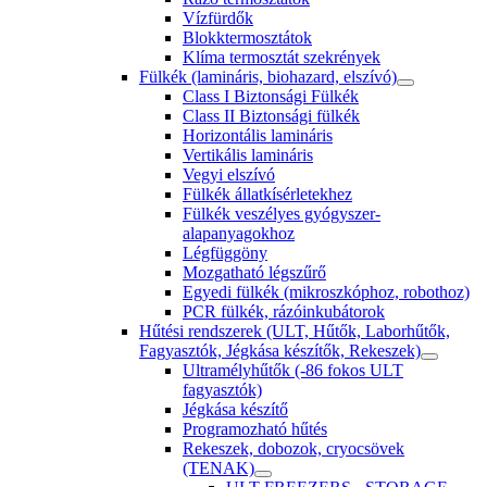
Vízfürdők
Blokktermosztátok
Klíma termosztát szekrények
Fülkék (lamináris, biohazard, elszívó)
Class I Biztonsági Fülkék
Class II Biztonsági fülkék
Horizontális lamináris
Vertikális lamináris
Vegyi elszívó
Fülkék állatkísérletekhez
Fülkék veszélyes gyógyszer-
alapanyagokhoz
Légfüggöny
Mozgatható légszűrő
Egyedi fülkék (mikroszkóphoz, robothoz)
PCR fülkék, rázóinkubátorok
Hűtési rendszerek (ULT, Hűtők, Laborhűtők,
Fagyasztók, Jégkása készítők, Rekeszek)
Ultramélyhűtők (-86 fokos ULT
fagyasztók)
Jégkása készítő
Programozható hűtés
Rekeszek, dobozok, cryocsövek
(TENAK)