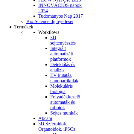
INNOVÁCIÓS napok
2024
Tudományos Nap 2017
Bio-Science díj nyertesei
Termékek
Workflows
3D
sejttenyésztés
Integrált
automatizált
platformok
Detektálás és
analízis
EV kutatás,
nanopartikulák
Molekuláris
biológia
Folyadékkezelő
automaták és
robotok
Sejtes munkák
Abcam
3D Szferoidok,
Organoidok, iPSCs