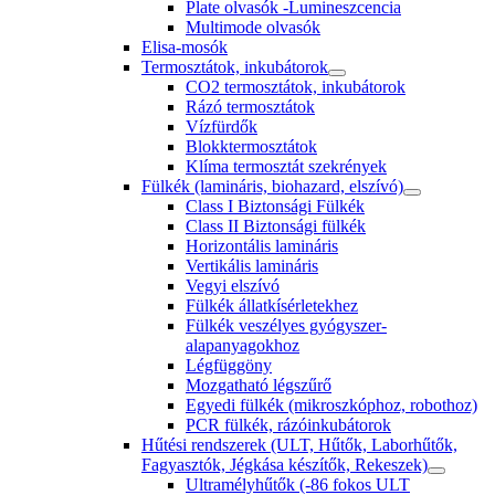
Plate olvasók -Lumineszcencia
Multimode olvasók
Elisa-mosók
Termosztátok, inkubátorok
CO2 termosztátok, inkubátorok
Rázó termosztátok
Vízfürdők
Blokktermosztátok
Klíma termosztát szekrények
Fülkék (lamináris, biohazard, elszívó)
Class I Biztonsági Fülkék
Class II Biztonsági fülkék
Horizontális lamináris
Vertikális lamináris
Vegyi elszívó
Fülkék állatkísérletekhez
Fülkék veszélyes gyógyszer-
alapanyagokhoz
Légfüggöny
Mozgatható légszűrő
Egyedi fülkék (mikroszkóphoz, robothoz)
PCR fülkék, rázóinkubátorok
Hűtési rendszerek (ULT, Hűtők, Laborhűtők,
Fagyasztók, Jégkása készítők, Rekeszek)
Ultramélyhűtők (-86 fokos ULT