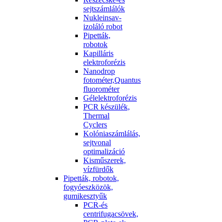
sejtszámlálók
Nukleinsav-
izoláló robot
Pipetták,
robotok
Kapilláris
elektroforézis
Nanodrop
fotométer,Quantus
fluorométer
Gélelektroforézis
PCR készülék,
Thermal
Cyclers
Kolóniaszámlálás,
sejtvonal
optimalizáció
Kisműszerek,
vízfürdők
Pipetták, robotok,
fogyóeszközök,
gumikesztyűk
PCR-és
centrifugacsövek,