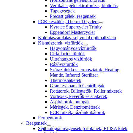
Horizontális gélelektroforézis
Vertikális gélelektroforézis, blottolás
Tápegységek
Precast gélek, reagensek
PCR készülék, Thermal Cyclers
Kyratec Supercycler Trinity
Eppendorf Mastercycler
Kolóniaszámlálás, sejtvonal optimalizáció
Kisműszerek, vízfürdők
Hagyományos vízfürdők
Cirkulációs fürdők
Ultrahangos vízfürdők
Rázóvízfürdők
Szárazblokkos termosztátok, Heating
Mantle, Infrared Sterilizer
Thermoshakerek
Grant és Joanlab Centrifugák
Rotátorok, Billegtetők, Roller mixerek
Vortexek, keverők és shakerek
Aspirátorok, pumpák
Mérlegek, Denzitométerek
PCR fülkék, rázóinkubátorok
Fermentorok
Reagensek
Sejtbiológiai reagensek (citokinek, ELISA kitek,