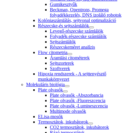
Gumikesztyűk
Beckman, Opentrons, Promega
folyadékkezelés, DNS izoláló robotok
Kolóniaszámlálás, sejtvonal optimalizáció
Részecske-és sejtszámlálók
Levegő-részecske számlálók
Folyadék-részecske számlálók
Sejtszámlálók
Részecskeméret analízis
Flow citometria
Áramlási citométerek
Sejtszorterek
Szoftverek
Hipoxia rendszerek - A sejttenyésztő
munkakörnyezet
Molekuláris biológia
Plate olvasók
Plate olvasók -Abszorbancia
Plate olvasók -Fluoreszcencia
Plate olvasók -Lumineszcencia
Multimode olvasók
ELisa-mosók
Termosztátok, inkubátorok
CO2 termosztátok, inkubátorok
Rázó termosztátok