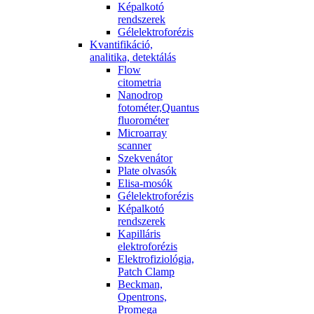
Képalkotó
rendszerek
Gélelektroforézis
Kvantifikáció,
analitika, detektálás
Flow
citometria
Nanodrop
fotométer,Quantus
fluorométer
Microarray
scanner
Szekvenátor
Plate olvasók
Elisa-mosók
Gélelektroforézis
Képalkotó
rendszerek
Kapilláris
elektroforézis
Elektrofiziológia,
Patch Clamp
Beckman,
Opentrons,
Promega