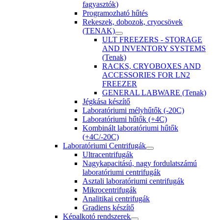
fagyasztók)
Programozható hűtés
Rekeszek, dobozok, cryocsövek
(TENAK)
ULT FREEZERS - STORAGE
AND INVENTORY SYSTEMS
(Tenak)
RACKS, CRYOBOXES AND
ACCESSORIES FOR LN2
FREEZER
GENERAL LABWARE (Tenak)
Jégkása készítő
Laboratóriumi mélyhűtők (-20C)
Laboratóriumi hűtők (+4C)
Kombinált laboratóriumi hűtők
(+4C/-20C)
Laboratóriumi Centrifugák
Ultracentrifugák
Nagykapacitású, nagy fordulatszámú
laboratóriumi centrifugák
Asztali laboratóriumi centrifugák
Mikrocentrifugák
Analitikai centrifugák
Gradiens készítő
Képalkotó rendszerek