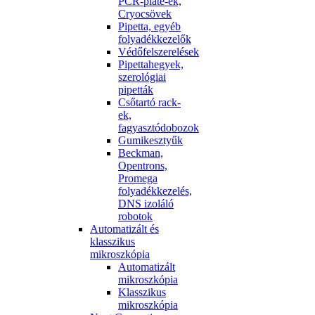
PCR-plate-ek,
Cryocsövek
Pipetta, egyéb
folyadékkezelők
Védőfelszerelések
Pipettahegyek,
szerológiai
pipetták
Csőtartó rack-
ek,
fagyasztódobozok
Gumikesztyűk
Beckman,
Opentrons,
Promega
folyadékkezelés,
DNS izoláló
robotok
Automatizált és
klasszikus
mikroszkópia
Automatizált
mikroszkópia
Klasszikus
mikroszkópia