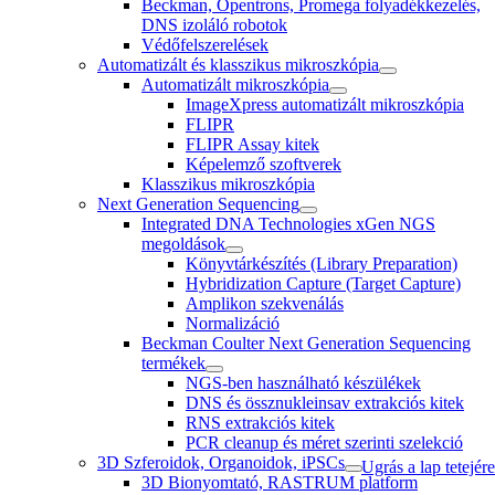
Beckman, Opentrons, Promega folyadékkezelés,
DNS izoláló robotok
Védőfelszerelések
Automatizált és klasszikus mikroszkópia
Automatizált mikroszkópia
ImageXpress automatizált mikroszkópia
FLIPR
FLIPR Assay kitek
Képelemző szoftverek
Klasszikus mikroszkópia
Next Generation Sequencing
Integrated DNA Technologies xGen NGS
megoldások
Könyvtárkészítés (Library Preparation)
Hybridization Capture (Target Capture)
Amplikon szekvenálás
Normalizáció
Beckman Coulter Next Generation Sequencing
termékek
NGS-ben használható készülékek
DNS és össznukleinsav extrakciós kitek
RNS extrakciós kitek
PCR cleanup és méret szerinti szelekció
3D Szferoidok, Organoidok, iPSCs
Ugrás a lap tetejére
3D Bionyomtató, RASTRUM platform