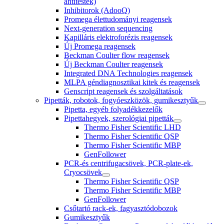
antitestek)
Inhibitorok (AdooQ)
Promega élettudományi reagensek
Next-generation sequencing
Kapilláris elektroforézis reagensek
Új Promega reagensek
Beckman Coulter flow reagensek
Új Beckman Coulter reagensek
Integrated DNA Technologies reagensek
MLPA géndiagnosztikai kitek és reagensek
Genscript reagensek és szolgáltatások
Pipetták, robotok, fogyóeszközök, gumikesztyűk
Pipetta, egyéb folyadékkezelők
Pipettahegyek, szerológiai pipetták
Thermo Fisher Scientific LHD
Thermo Fisher Scientific QSP
Thermo Fisher Scientific MBP
GenFollower
PCR-és centrifugacsövek, PCR-plate-ek,
Cryocsövek
Thermo Fisher Scientific QSP
Thermo Fisher Scientific MBP
GenFollower
Csőtartó rack-ek, fagyasztódobozok
Gumikesztyűk