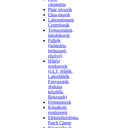
citometria
Plate olvasók
Elisa-mosók
Laboratóriumi
Centrifugák
Termosztátok,
inkubátorok
Fülkék
(lamináris,
biohazard,
elszívó)
Hűtési
rendszerek
(ULT, Hűtők,
Laborhűtők,
Fagyasztók,
Jégkása
készítők,
Rekeszek)
Fermentorok
Képalkotó
rendszerek
Elektrofiziológia,
Patch Clamp
Részecske-és