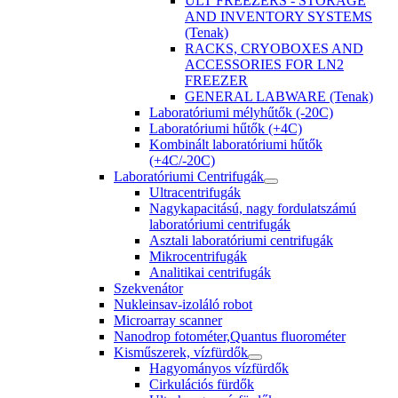
ULT FREEZERS - STORAGE
AND INVENTORY SYSTEMS
(Tenak)
RACKS, CRYOBOXES AND
ACCESSORIES FOR LN2
FREEZER
GENERAL LABWARE (Tenak)
Laboratóriumi mélyhűtők (-20C)
Laboratóriumi hűtők (+4C)
Kombinált laboratóriumi hűtők
(+4C/-20C)
Laboratóriumi Centrifugák
Ultracentrifugák
Nagykapacitású, nagy fordulatszámú
laboratóriumi centrifugák
Asztali laboratóriumi centrifugák
Mikrocentrifugák
Analitikai centrifugák
Szekvenátor
Nukleinsav-izoláló robot
Microarray scanner
Nanodrop fotométer,Quantus fluorométer
Kisműszerek, vízfürdők
Hagyományos vízfürdők
Cirkulációs fürdők