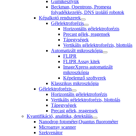
Gumikesztyűk
Beckman, Opentrons, Promega
folyadékkezelés, DNS izoláló robotok
Képalkotó rendszerek
Gélelektroforézis
Horizontális gélelektroforézis
Precast gélek, reagensek
Tápegységek
Vertikális gélelektroforézis, blottolás
Automatizált mikroszkópia
FLIPR
FLIPR Assay kitek
ImageXpress automatizált
mikroszkópia
Képelemző szoftverek
Klasszikus mikroszkópia
Gélelektroforézis
Horizontális gélelektroforézis
Vertikális gélelektroforézis, blottolás
Tápegységek
Precast gélek, reagensek
Kvantifikáció, analitika, detektálás
Nanodrop fotométer,Quantus fluorométer
Microarray scanner
Szekvenátor