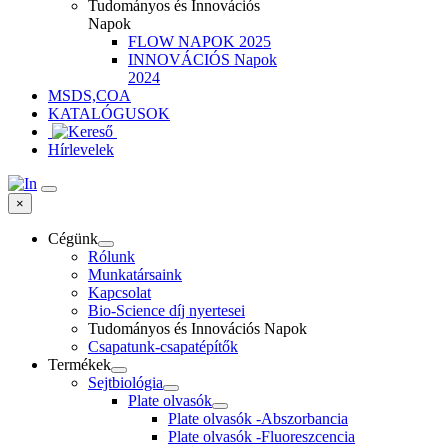
Tudományos és Innovációs
Napok
FLOW NAPOK 2025
INNOVÁCIÓS Napok
2024
MSDS,COA
KATALÓGUSOK
Hírlevelek
×
Cégünk
Rólunk
Munkatársaink
Kapcsolat
Bio-Science díj nyertesei
Tudományos és Innovációs Napok
Csapatunk-csapatépítők
Termékek
Sejtbiológia
Plate olvasók
Plate olvasók -Abszorbancia
Plate olvasók -Fluoreszcencia