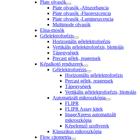
Plate olvasók
Plate olvasók -Abszorbancia
Plate olvasók -Fluoreszcencia
Plate olvasók -Lumineszcencia
Multimode olvasók
Elisa-mosók
Gélelektroforézis
Horizontális gélelektroforézis
Vertikális gélelektroforézis, blottolás
Tápegységek
Precast gélek, reagensek
Képalkotó rendszerek
Gélelektroforézis
Horizontális gélelektroforézis
Precast gélek, reagensek
Tápegységek
Vertikális gélelektroforézis, blottolás
Automatizált mikroszkópia
FLIPR
FLIPR Assay kitek
ImageXpress automatizált
mikroszkópia
Képelemző szoftverek
Klasszikus mikroszkópia
Flow citometria