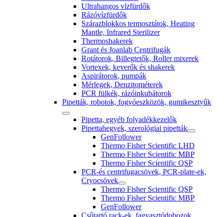
Ultrahangos vízfürdők
Rázóvízfürdők
Szárazblokkos termosztátok, Heating
Mantle, Infrared Sterilizer
Thermoshakerek
Grant és Joanlab Centrifugák
Rotátorok, Billegtetők, Roller mixerek
Vortexek, keverők és shakerek
Aspirátorok, pumpák
Mérlegek, Denzitométerek
PCR fülkék, rázóinkubátorok
Pipetták, robotok, fogyóeszközök, gumikesztyűk
Pipetta, egyéb folyadékkezelők
Pipettahegyek, szerológiai pipetták
GenFollower
Thermo Fisher Scientific LHD
Thermo Fisher Scientific MBP
Thermo Fisher Scientific QSP
PCR-és centrifugacsövek, PCR-plate-ek,
Cryocsövek
Thermo Fisher Scientific QSP
Thermo Fisher Scientific MBP
GenFollower
Csőtartó rack-ek, fagyasztódobozok