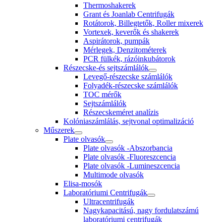
Thermoshakerek
Grant és Joanlab Centrifugák
Rotátorok, Billegtetők, Roller mixerek
Vortexek, keverők és shakerek
Aspirátorok, pumpák
Mérlegek, Denzitométerek
PCR fülkék, rázóinkubátorok
Részecske-és sejtszámlálók
Levegő-részecske számlálók
Folyadék-részecske számlálók
TOC mérők
Sejtszámlálók
Részecskeméret analízis
Kolóniaszámlálás, sejtvonal optimalizáció
Műszerek
Plate olvasók
Plate olvasók -Abszorbancia
Plate olvasók -Fluoreszcencia
Plate olvasók -Lumineszcencia
Multimode olvasók
Elisa-mosók
Laboratóriumi Centrifugák
Ultracentrifugák
Nagykapacitású, nagy fordulatszámú
laboratóriumi centrifugák