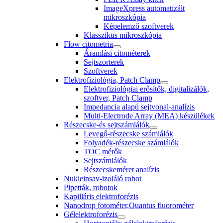
ImageXpress automatizált
mikroszkópia
Képelemző szoftverek
Klasszikus mikroszkópia
Flow citometria
Áramlási citométerek
Sejtszorterek
Szoftverek
Elektrofiziológia, Patch Clamp
Elektrofiziológiai erősítők, digitalizálók,
szoftver, Patch Clamp
Impedancia alapú sejtvonal-analízis
Multi-Electrode Array (MEA) készülékek
Részecske-és sejtszámlálók
Levegő-részecske számlálók
Folyadék-részecske számlálók
TOC mérők
Sejtszámlálók
Részecskeméret analízis
Nukleinsav-izoláló robot
Pipetták, robotok
Kapilláris elektroforézis
Nanodrop fotométer,Quantus fluorométer
Gélelektroforézis