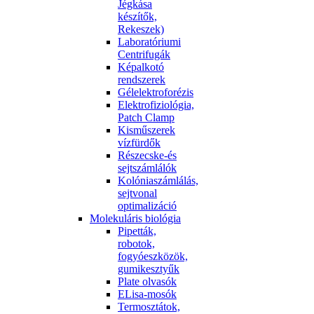
Jégkása
készítők,
Rekeszek)
Laboratóriumi
Centrifugák
Képalkotó
rendszerek
Gélelektroforézis
Elektrofiziológia,
Patch Clamp
Kisműszerek
vízfürdők
Részecske-és
sejtszámlálók
Kolóniaszámlálás,
sejtvonal
optimalizáció
Molekuláris biológia
Pipetták,
robotok,
fogyóeszközök,
gumikesztyűk
Plate olvasók
ELisa-mosók
Termosztátok,