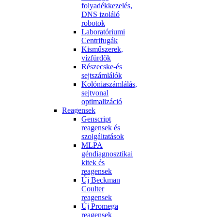
folyadékkezelés,
DNS izoláló
robotok
Laboratóriumi
Centrifugák
Kisműszerek,
vízfürdők
Részecske-és
sejtszámlálók
Kolóniaszámlálás,
sejtvonal
optimalizáció
Reagensek
Genscript
reagensek és
szolgáltatások
MLPA
géndiagnosztikai
kitek és
reagensek
Új Beckman
Coulter
reagensek
Új Promega
reagensek