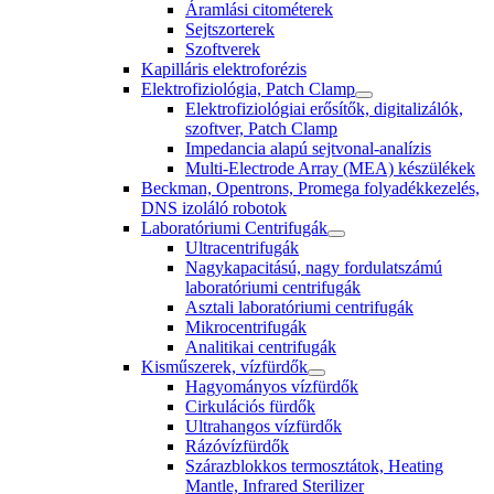
Áramlási citométerek
Sejtszorterek
Szoftverek
Kapilláris elektroforézis
Elektrofiziológia, Patch Clamp
Elektrofiziológiai erősítők, digitalizálók,
szoftver, Patch Clamp
Impedancia alapú sejtvonal-analízis
Multi-Electrode Array (MEA) készülékek
Beckman, Opentrons, Promega folyadékkezelés,
DNS izoláló robotok
Laboratóriumi Centrifugák
Ultracentrifugák
Nagykapacitású, nagy fordulatszámú
laboratóriumi centrifugák
Asztali laboratóriumi centrifugák
Mikrocentrifugák
Analitikai centrifugák
Kisműszerek, vízfürdők
Hagyományos vízfürdők
Cirkulációs fürdők
Ultrahangos vízfürdők
Rázóvízfürdők
Szárazblokkos termosztátok, Heating
Mantle, Infrared Sterilizer