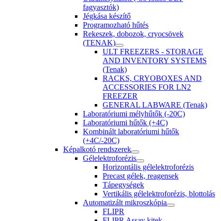
fagyasztók)
Jégkása készítő
Programozható hűtés
Rekeszek, dobozok, cryocsövek
(TENAK)
ULT FREEZERS - STORAGE
AND INVENTORY SYSTEMS
(Tenak)
RACKS, CRYOBOXES AND
ACCESSORIES FOR LN2
FREEZER
GENERAL LABWARE (Tenak)
Laboratóriumi mélyhűtők (-20C)
Laboratóriumi hűtők (+4C)
Kombinált laboratóriumi hűtők
(+4C/-20C)
Képalkotó rendszerek
Gélelektroforézis
Horizontális gélelektroforézis
Precast gélek, reagensek
Tápegységek
Vertikális gélelektroforézis, blottolás
Automatizált mikroszkópia
FLIPR
FLIPR Assay kitek