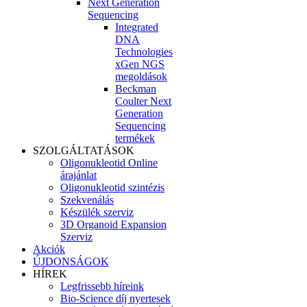
Next Generation
Sequencing
Integrated
DNA
Technologies
xGen NGS
megoldások
Beckman
Coulter Next
Generation
Sequencing
termékek
SZOLGÁLTATÁSOK
Oligonukleotid Online
árajánlat
Oligonukleotid szintézis
Szekvenálás
Készülék szerviz
3D Organoid Expansion
Szerviz
Akciók
ÚJDONSÁGOK
HÍREK
Legfrissebb híreink
Bio-Science díj nyertesek