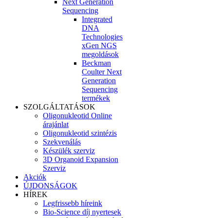
Next Generation
Sequencing
Integrated
DNA
Technologies
xGen NGS
megoldások
Beckman
Coulter Next
Generation
Sequencing
termékek
SZOLGÁLTATÁSOK
Oligonukleotid Online
árajánlat
Oligonukleotid szintézis
Szekvenálás
Készülék szerviz
3D Organoid Expansion
Szerviz
Akciók
ÚJDONSÁGOK
HÍREK
Legfrissebb híreink
Bio-Science díj nyertesek