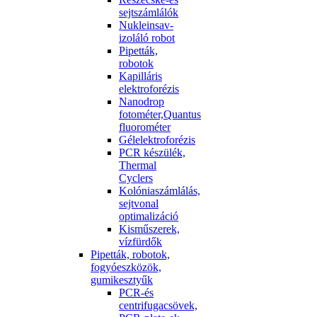
sejtszámlálók
Nukleinsav-
izoláló robot
Pipetták,
robotok
Kapilláris
elektroforézis
Nanodrop
fotométer,Quantus
fluorométer
Gélelektroforézis
PCR készülék,
Thermal
Cyclers
Kolóniaszámlálás,
sejtvonal
optimalizáció
Kisműszerek,
vízfürdők
Pipetták, robotok,
fogyóeszközök,
gumikesztyűk
PCR-és
centrifugacsövek,