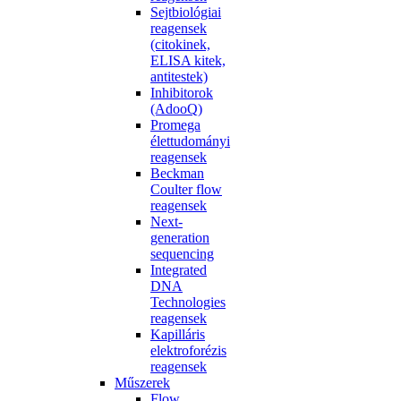
Sejtbiológiai
reagensek
(citokinek,
ELISA kitek,
antitestek)
Inhibitorok
(AdooQ)
Promega
élettudományi
reagensek
Beckman
Coulter flow
reagensek
Next-
generation
sequencing
Integrated
DNA
Technologies
reagensek
Kapilláris
elektroforézis
reagensek
Műszerek
Flow