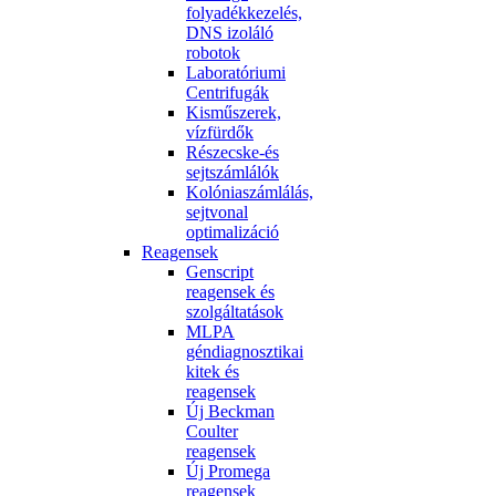
folyadékkezelés,
DNS izoláló
robotok
Laboratóriumi
Centrifugák
Kisműszerek,
vízfürdők
Részecske-és
sejtszámlálók
Kolóniaszámlálás,
sejtvonal
optimalizáció
Reagensek
Genscript
reagensek és
szolgáltatások
MLPA
géndiagnosztikai
kitek és
reagensek
Új Beckman
Coulter
reagensek
Új Promega
reagensek