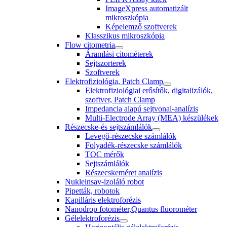
ImageXpress automatizált
mikroszkópia
Képelemző szoftverek
Klasszikus mikroszkópia
Flow citometria
Áramlási citométerek
Sejtszorterek
Szoftverek
Elektrofiziológia, Patch Clamp
Elektrofiziológiai erősítők, digitalizálók,
szoftver, Patch Clamp
Impedancia alapú sejtvonal-analízis
Multi-Electrode Array (MEA) készülékek
Részecske-és sejtszámlálók
Levegő-részecske számlálók
Folyadék-részecske számlálók
TOC mérők
Sejtszámlálók
Részecskeméret analízis
Nukleinsav-izoláló robot
Pipetták, robotok
Kapilláris elektroforézis
Nanodrop fotométer,Quantus fluorométer
Gélelektroforézis