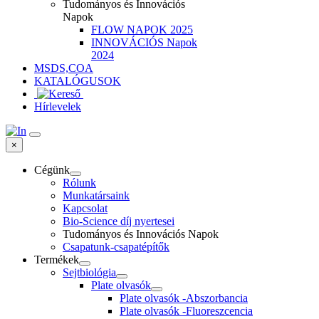
Tudományos és Innovációs
Napok
FLOW NAPOK 2025
INNOVÁCIÓS Napok
2024
MSDS,COA
KATALÓGUSOK
Hírlevelek
×
Cégünk
Rólunk
Munkatársaink
Kapcsolat
Bio-Science díj nyertesei
Tudományos és Innovációs Napok
Csapatunk-csapatépítők
Termékek
Sejtbiológia
Plate olvasók
Plate olvasók -Abszorbancia
Plate olvasók -Fluoreszcencia