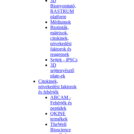
3D
Bionyomtató,
RASTRUM
platform
Médiumok
Biotinták,
mátrixok,
citokinek,
növekedési
faktorok és
reagensek
Sejtek - iPSCs
3D
sejttenyésztő
plate-ek
Citokinek,
növekedési faktorok
és fehérjék
ABCAM -
Fehérjék és
peptidek
QKINE
termékek
TheWell
Bioscience