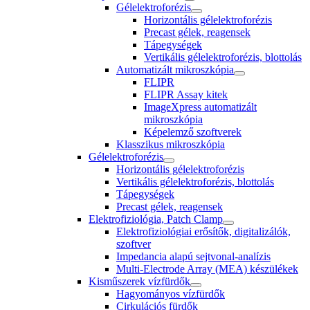
Gélelektroforézis
Horizontális gélelektroforézis
Precast gélek, reagensek
Tápegységek
Vertikális gélelektroforézis, blottolás
Automatizált mikroszkópia
FLIPR
FLIPR Assay kitek
ImageXpress automatizált
mikroszkópia
Képelemző szoftverek
Klasszikus mikroszkópia
Gélelektroforézis
Horizontális gélelektroforézis
Vertikális gélelektroforézis, blottolás
Tápegységek
Precast gélek, reagensek
Elektrofiziológia, Patch Clamp
Elektrofiziológiai erősítők, digitalizálók,
szoftver
Impedancia alapú sejtvonal-analízis
Multi-Electrode Array (MEA) készülékek
Kisműszerek vízfürdők
Hagyományos vízfürdők
Cirkulációs fürdők