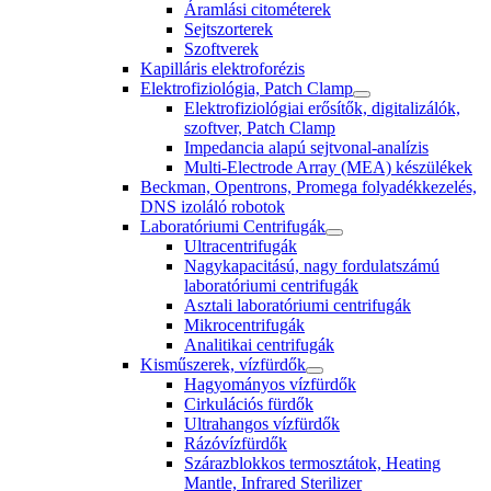
Áramlási citométerek
Sejtszorterek
Szoftverek
Kapilláris elektroforézis
Elektrofiziológia, Patch Clamp
Elektrofiziológiai erősítők, digitalizálók,
szoftver, Patch Clamp
Impedancia alapú sejtvonal-analízis
Multi-Electrode Array (MEA) készülékek
Beckman, Opentrons, Promega folyadékkezelés,
DNS izoláló robotok
Laboratóriumi Centrifugák
Ultracentrifugák
Nagykapacitású, nagy fordulatszámú
laboratóriumi centrifugák
Asztali laboratóriumi centrifugák
Mikrocentrifugák
Analitikai centrifugák
Kisműszerek, vízfürdők
Hagyományos vízfürdők
Cirkulációs fürdők
Ultrahangos vízfürdők
Rázóvízfürdők
Szárazblokkos termosztátok, Heating
Mantle, Infrared Sterilizer