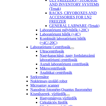
ULT FREEZERS - STORAGE
AND INVENTORY SYSTEMS
(Tenak)
RACKS, CRYOBOXES AND
ACCESSORIES FOR LN2
FREEZER
GENERAL LABWARE (Tenak)
Laboratóriumi mélyhűtők (-20C)
Laboratóriumi hűtők (+4C)
Kombinált laboratóriumi hűtők
(+4C/-20C)
Laboratóriumi Centrifugák
Ultracentrifugák
Nagykapacitású, nagy fordulatszámú
laboratóriumi centrifugák
Asztali laboratóriumi centrifugák
Mikrocentrifugák
Analitikai centrifugák
Szekvenátor
Nukleinsav-izoláló robot
Microarray scanner
Nanodrop fotométer,Quantus fluorométer
Kisműszerek, vízfürdők
Hagyományos vízfürdők
Cirkulációs fürdők