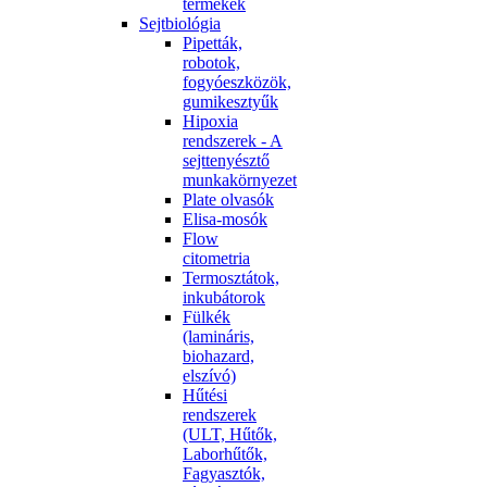
termékek
Sejtbiológia
Pipetták,
robotok,
fogyóeszközök,
gumikesztyűk
Hipoxia
rendszerek - A
sejttenyésztő
munkakörnyezet
Plate olvasók
Elisa-mosók
Flow
citometria
Termosztátok,
inkubátorok
Fülkék
(lamináris,
biohazard,
elszívó)
Hűtési
rendszerek
(ULT, Hűtők,
Laborhűtők,
Fagyasztók,