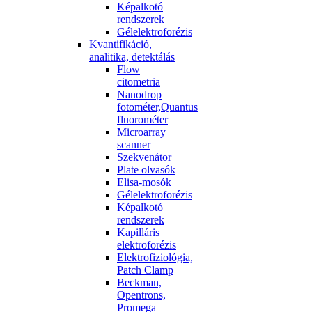
Képalkotó
rendszerek
Gélelektroforézis
Kvantifikáció,
analitika, detektálás
Flow
citometria
Nanodrop
fotométer,Quantus
fluorométer
Microarray
scanner
Szekvenátor
Plate olvasók
Elisa-mosók
Gélelektroforézis
Képalkotó
rendszerek
Kapilláris
elektroforézis
Elektrofiziológia,
Patch Clamp
Beckman,
Opentrons,
Promega