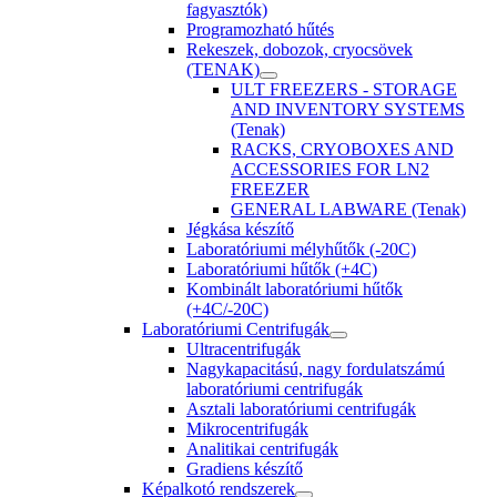
fagyasztók)
Programozható hűtés
Rekeszek, dobozok, cryocsövek
(TENAK)
ULT FREEZERS - STORAGE
AND INVENTORY SYSTEMS
(Tenak)
RACKS, CRYOBOXES AND
ACCESSORIES FOR LN2
FREEZER
GENERAL LABWARE (Tenak)
Jégkása készítő
Laboratóriumi mélyhűtők (-20C)
Laboratóriumi hűtők (+4C)
Kombinált laboratóriumi hűtők
(+4C/-20C)
Laboratóriumi Centrifugák
Ultracentrifugák
Nagykapacitású, nagy fordulatszámú
laboratóriumi centrifugák
Asztali laboratóriumi centrifugák
Mikrocentrifugák
Analitikai centrifugák
Gradiens készítő
Képalkotó rendszerek