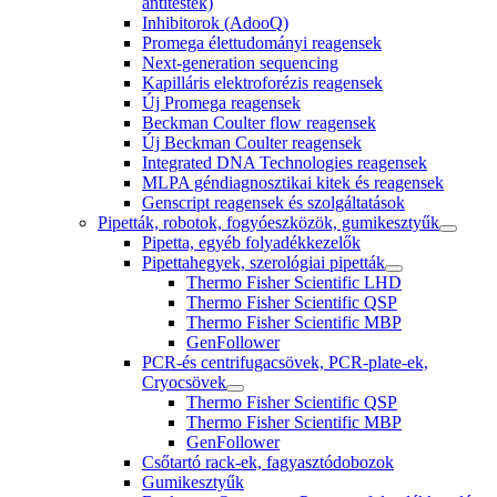
antitestek)
Inhibitorok (AdooQ)
Promega élettudományi reagensek
Next-generation sequencing
Kapilláris elektroforézis reagensek
Új Promega reagensek
Beckman Coulter flow reagensek
Új Beckman Coulter reagensek
Integrated DNA Technologies reagensek
MLPA géndiagnosztikai kitek és reagensek
Genscript reagensek és szolgáltatások
Pipetták, robotok, fogyóeszközök, gumikesztyűk
Pipetta, egyéb folyadékkezelők
Pipettahegyek, szerológiai pipetták
Thermo Fisher Scientific LHD
Thermo Fisher Scientific QSP
Thermo Fisher Scientific MBP
GenFollower
PCR-és centrifugacsövek, PCR-plate-ek,
Cryocsövek
Thermo Fisher Scientific QSP
Thermo Fisher Scientific MBP
GenFollower
Csőtartó rack-ek, fagyasztódobozok
Gumikesztyűk