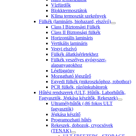
Vízfürdők
Blokktermosztátok
Klíma termosztát szekrények
Fülkék (lamináris, biohazard, elszívó)
Class I Biztonsági Fülkék
Class II Biztonsági fülkék
Horizontális lamináris
Vertikális lamináris
Vegyi elszívó
Fülkék állatkísérletekhez
Fülkék veszélyes gyógyszer-
alapanyagokhoz
Légfüggöny
Mozgatható légszűrő
Egyedi fülkék (mikroszkóphoz, robothoz)
PCR fülkék, rázóinkubátorok
Hűtési rendszerek (ULT, Hűtők, Laborhűtők,
Fagyasztók, Jégkása készítők, Rekeszek)
Ultramélyhűtők (-86 fokos ULT
fagyasztók)
Jégkása készítő
Programozható hűtés
Rekeszek, dobozok, cryocsövek
(TENAK)