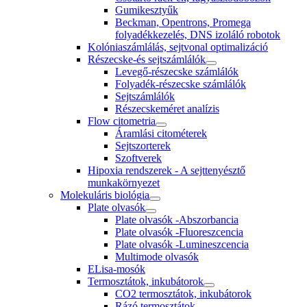
Gumikesztyűk
Beckman, Opentrons, Promega
folyadékkezelés, DNS izoláló robotok
Kolóniaszámlálás, sejtvonal optimalizáció
Részecske-és sejtszámlálók
Levegő-részecske számlálók
Folyadék-részecske számlálók
Sejtszámlálók
Részecskeméret analízis
Flow citometria
Áramlási citométerek
Sejtszorterek
Szoftverek
Hipoxia rendszerek - A sejttenyésztő
munkakörnyezet
Molekuláris biológia
Plate olvasók
Plate olvasók -Abszorbancia
Plate olvasók -Fluoreszcencia
Plate olvasók -Lumineszcencia
Multimode olvasók
ELisa-mosók
Termosztátok, inkubátorok
CO2 termosztátok, inkubátorok
Rázó termosztátok