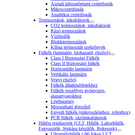
Asztali laboratóriumi centrifugák
Mikrocentrifugák
Analitikai centrifugák
Termosztátok, inkubátorok
CO2 termosztátok, inkubátorok
Rázó termosztátok
Vízfürdők
Blokktermosztátok
Klíma termosztát szekrények
Fülkék (lamináris, biohazard, elszívó)
Class I Biztonsági Fülkék
Class II Biztonsági fülkék
Horizontális lamináris
Vertikális lamináris
Vegyi elszívó
Fülkék állatkísérletekhez
Fülkék veszélyes gyógyszer-
alapanyagokhoz
Légfüggöny
Mozgatható légszűrő
Egyedi fülkék (mikroszkóphoz, robothoz)
PCR fülkék, rázóinkubátorok
Hűtési rendszerek (ULT, Hűtők, Laborhűtők,
Fagyasztók, Jégkása készítők, Rekeszek)
Ultramélyhűtők (-86 fokos ULT