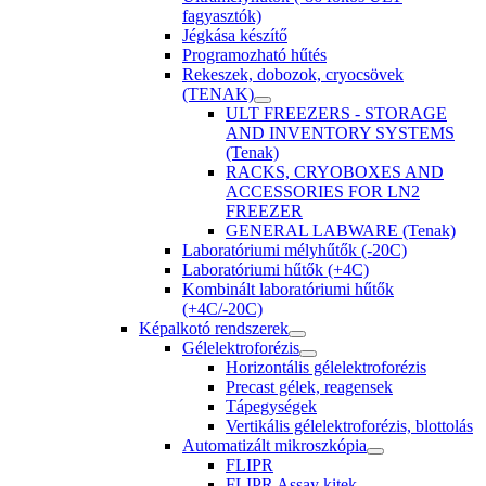
fagyasztók)
Jégkása készítő
Programozható hűtés
Rekeszek, dobozok, cryocsövek
(TENAK)
ULT FREEZERS - STORAGE
AND INVENTORY SYSTEMS
(Tenak)
RACKS, CRYOBOXES AND
ACCESSORIES FOR LN2
FREEZER
GENERAL LABWARE (Tenak)
Laboratóriumi mélyhűtők (-20C)
Laboratóriumi hűtők (+4C)
Kombinált laboratóriumi hűtők
(+4C/-20C)
Képalkotó rendszerek
Gélelektroforézis
Horizontális gélelektroforézis
Precast gélek, reagensek
Tápegységek
Vertikális gélelektroforézis, blottolás
Automatizált mikroszkópia
FLIPR
FLIPR Assay kitek