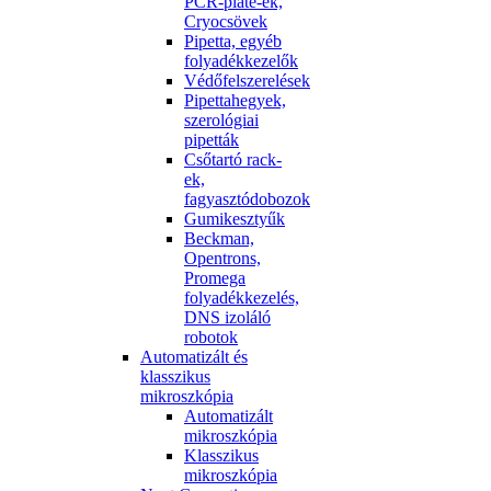
PCR-plate-ek,
Cryocsövek
Pipetta, egyéb
folyadékkezelők
Védőfelszerelések
Pipettahegyek,
szerológiai
pipetták
Csőtartó rack-
ek,
fagyasztódobozok
Gumikesztyűk
Beckman,
Opentrons,
Promega
folyadékkezelés,
DNS izoláló
robotok
Automatizált és
klasszikus
mikroszkópia
Automatizált
mikroszkópia
Klasszikus
mikroszkópia