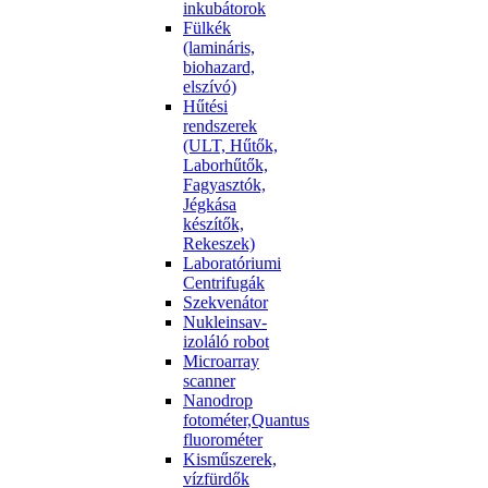
inkubátorok
Fülkék
(lamináris,
biohazard,
elszívó)
Hűtési
rendszerek
(ULT, Hűtők,
Laborhűtők,
Fagyasztók,
Jégkása
készítők,
Rekeszek)
Laboratóriumi
Centrifugák
Szekvenátor
Nukleinsav-
izoláló robot
Microarray
scanner
Nanodrop
fotométer,Quantus
fluorométer
Kisműszerek,
vízfürdők