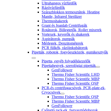
Ultrahangos vízfürdők
Rázóvízfürdők
Szárazblokkos termosztátok, Heating
Mantle, Infrared Sterilizer
Thermoshakerek
Grant és Joanlab Centrifugák
Rotátorok, Billegtetők, Roller mixerek
Vortexek, keverők és shakerek
Aspirátorok, pumpák
Mérlegek, Denzitométerek
PCR fülkék, rázóinkubátorok
Pipetták, robotok, fogyóeszközök, gumikesztyűk
Pipetta, egyéb folyadékkezelők
Pipettahegyek, szerológiai pipetták
GenFollower
Thermo Fisher Scientific LHD
Thermo Fisher Scientific MBP
Thermo Fisher Scientific QSP
PCR-és centrifugacsövek, PCR-plate-ek,
Cryocsövek
Thermo Fisher Scientific QSP
Thermo Fisher Scientific MBP
GenFollower
Csőtartó rack-ek, fagyasztódobozok