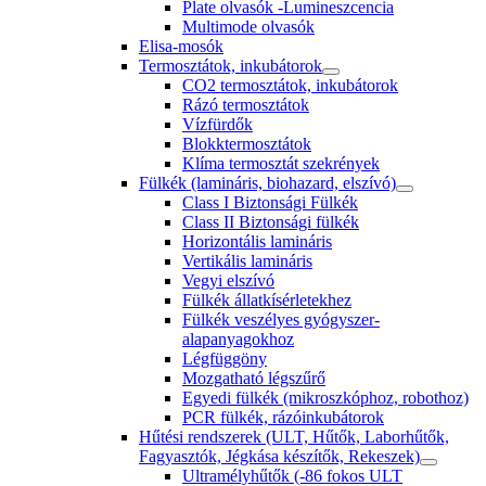
Plate olvasók -Lumineszcencia
Multimode olvasók
Elisa-mosók
Termosztátok, inkubátorok
CO2 termosztátok, inkubátorok
Rázó termosztátok
Vízfürdők
Blokktermosztátok
Klíma termosztát szekrények
Fülkék (lamináris, biohazard, elszívó)
Class I Biztonsági Fülkék
Class II Biztonsági fülkék
Horizontális lamináris
Vertikális lamináris
Vegyi elszívó
Fülkék állatkísérletekhez
Fülkék veszélyes gyógyszer-
alapanyagokhoz
Légfüggöny
Mozgatható légszűrő
Egyedi fülkék (mikroszkóphoz, robothoz)
PCR fülkék, rázóinkubátorok
Hűtési rendszerek (ULT, Hűtők, Laborhűtők,
Fagyasztók, Jégkása készítők, Rekeszek)
Ultramélyhűtők (-86 fokos ULT