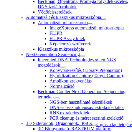
Beckman, Opentrons, Promega folyadékkezelés,
DNS izoláló robotok
Védőfelszerelések
Automatizált és klasszikus mikroszkópia
Automatizált mikroszkópia
ImageXpress automatizált mikroszkópia
FLIPR
FLIPR Assay kitek
Képelemző szoftverek
Klasszikus mikroszkópia
Next Generation Sequencing
Integrated DNA Technologies xGen NGS
megoldások
Könyvtárkészítés (Library Preparation)
Hybridization Capture (Target Capture)
Amplikon szekvenálás
Normalizáció
Beckman Coulter Next Generation Sequencing
termékek
NGS-ben használható készülékek
DNS és össznukleinsav extrakciós kitek
RNS extrakciós kitek
PCR cleanup és méret szerinti szelekció
3D Szferoidok, Organoidok, iPSCs
Ugrás a lap tetejére
3D Bionyomtató, RASTRUM platform