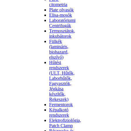
citometria
Plate olvasók
Elisa-mosók
Laboratóriumi
Centrifugák
Termosztátok,
inkubátorok
Fülkék
(lamináris,
biohazard,
elszívó)
Hűtési
rendszerek
(ULT, Hűtők,
Laborhűtők,
Fagyasztók,
Jégkása
készítők,
Rekeszek)
Fermentorok
Képalkotó
rendszerek
Elektrofiziológia,
Patch Clamp
Részecske-és