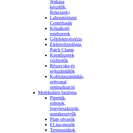
Jégkása
készítők,
Rekeszek)
Laboratóriumi
Centrifugák
Képalkotó
rendszerek
Gélelektroforézis
Elektrofiziológia,
Patch Clamp
Kisműszerek
vízfürdők
Részecske-és
sejtszámlálók
Kolóniaszámlálás,
sejtvonal
optimalizáció
Molekuláris biológia
Pipetták,
robotok,
fogyóeszközök,
gumikesztyűk
Plate olvasók
ELisa-mosók
Termosztátok,