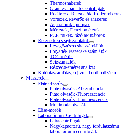
Thermoshakerek
Grant és Joanlab Centrifugák
Rotátorok, Billegtetők, Roller mixerek
Vortexek, keverők és shakerek
Aspirátorok, pumpák
Mérlegek, Denzitométerek
PCR fülkék, rázóinkubátorok
Részecske-és sejtszámlálók
Levegő-részecske számlálók
Folyadék-részecske számlálók
TOC mérők
Sejtszámlálók
Részecskeméret analízis
Kolóniaszámlálás, sejtvonal optimalizáció
Műszerek
Plate olvasók
Plate olvasók -Abszorbancia
Plate olvasók -Fluoreszcencia
Plate olvasók -Lumineszcencia
Multimode olvasók
Elisa-mosók
Laboratóriumi Centrifugák
Ultracentrifugák
Nagykapacitású, nagy fordulatszámú
laboratóriumi centrifugák