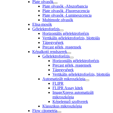
Plate olvasók
Plate olvasók -Abszorbancia
Plate olvasók -Fluoreszcencia
Plate olvasók -Lumineszcencia
Multimode olvasók
Elisa-mosók
Gélelektroforézis
Horizontális gélelektroforézis
Vertikális gélelektroforézis, blottolás
Tápegységek
Precast gélek, reagensek
Képalkotó rendszerek
Gélelektroforézis
Horizontális gélelektroforézis
Precast gélek, reagensek
Tápegységek
Vertikális gélelektroforézis, blottolás
Automatizált mikroszkópia
FLIPR
FLIPR Assay kitek
ImageXpress automatizált
mikroszkópia
Képelemző szoftverek
Klasszikus mikroszkópia
Flow citometria