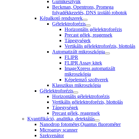
Gumikesztyűk
Beckman, Opentrons, Promega
folyadékkezelés, DNS izoláló robotok
Képalkotó rendszerek
Gélelektroforézis
Horizontális gélelektroforézis
Precast gélek, reagensek
Tápegységek
Vertikális gélelektroforézis, blottolás
Automatizált mikroszkópia
FLIPR
FLIPR Assay kitek
ImageXpress automatizált
mikroszkópia
Képelemző szoftverek
Klasszikus mikroszkópia
Gélelektroforézis
Horizontális gélelektroforézis
Vertikális gélelektroforézis, blottolás
Tápegységek
Precast gélek, reagensek
Kvantifikáció, analitika, detektálás
Nanodrop fotométer,Quantus fluorométer
Microarray scanner
Szekvenátor