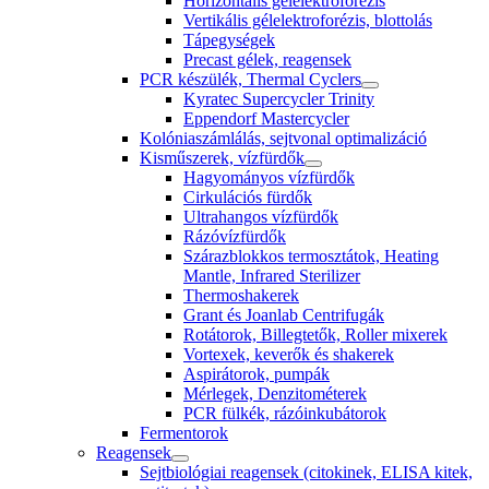
Horizontális gélelektroforézis
Vertikális gélelektroforézis, blottolás
Tápegységek
Precast gélek, reagensek
PCR készülék, Thermal Cyclers
Kyratec Supercycler Trinity
Eppendorf Mastercycler
Kolóniaszámlálás, sejtvonal optimalizáció
Kisműszerek, vízfürdők
Hagyományos vízfürdők
Cirkulációs fürdők
Ultrahangos vízfürdők
Rázóvízfürdők
Szárazblokkos termosztátok, Heating
Mantle, Infrared Sterilizer
Thermoshakerek
Grant és Joanlab Centrifugák
Rotátorok, Billegtetők, Roller mixerek
Vortexek, keverők és shakerek
Aspirátorok, pumpák
Mérlegek, Denzitométerek
PCR fülkék, rázóinkubátorok
Fermentorok
Reagensek
Sejtbiológiai reagensek (citokinek, ELISA kitek,