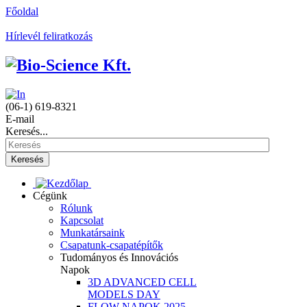
Főoldal
Hírlevél feliratkozás
(06-1) 619-8321
E-mail
Keresés...
Keresés
Cégünk
Rólunk
Kapcsolat
Munkatársaink
Csapatunk-csapatépítők
Tudományos és Innovációs
Napok
3D ADVANCED CELL
MODELS DAY
FLOW NAPOK 2025