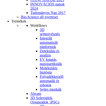
INNOVÁCIÓS napok
2024
Tudományos Nap 2017
Bio-Science díj nyertesei
Termékek
Workflows
3D
sejttenyésztés
Integrált
automatizált
platformok
Detektálás és
analízis
EV kutatás,
nanopartikulák
Molekuláris
biológia
Folyadékkezelő
automaták és
robotok
Sejtes munkák
Abcam
3D Szferoidok,
Organoidok, iPSCs