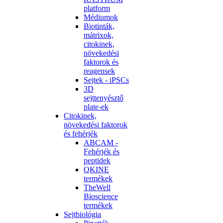
platform
Médiumok
Biotinták,
mátrixok,
citokinek,
növekedési
faktorok és
reagensek
Sejtek - iPSCs
3D
sejttenyésztő
plate-ek
Citokinek,
növekedési faktorok
és fehérjék
ABCAM -
Fehérjék és
peptidek
QKINE
termékek
TheWell
Bioscience
termékek
Sejtbiológia