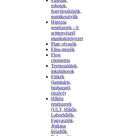
Pipetták,
robotok,
fogyóeszközök,
gumikesztyűk
Hipoxia
rendszerek - A
sejttenyésztő
munkakörnyezet
Plate olvasók
Elisa-mosók
Flow
citometria
Termosztátok,
inkubátorok
Fülkék
(lamináris,
biohazard,
elszívó)
Hűtési
rendszerek
(ULT, Hűtők,
Laborhűtők,
Fagyasztók,
Jégkása
készítők,