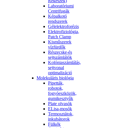
Rekeszek)
Laboratóriumi
Centrifugák
Képalkotó
rendszerek
Gélelektroforézis
Elektrofiziológia,
Patch Clamp
Kisműszerek
vízfürdők
Részecske-és
sejtszámlálók
Kolóniaszámlálás,
sejtvonal
optimalizáció
Molekuláris biológia
Pipetták,
robotok,
fogyóeszközök,
gumikesztyűk
Plate olvasók
ELisa-mosók
Termosztátok,
inkubátorok
Fülkék