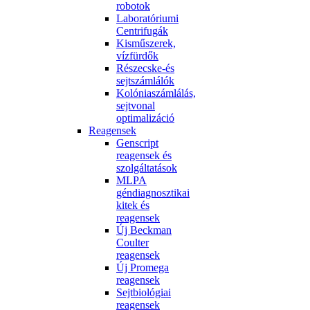
robotok
Laboratóriumi
Centrifugák
Kisműszerek,
vízfürdők
Részecske-és
sejtszámlálók
Kolóniaszámlálás,
sejtvonal
optimalizáció
Reagensek
Genscript
reagensek és
szolgáltatások
MLPA
géndiagnosztikai
kitek és
reagensek
Új Beckman
Coulter
reagensek
Új Promega
reagensek
Sejtbiológiai
reagensek