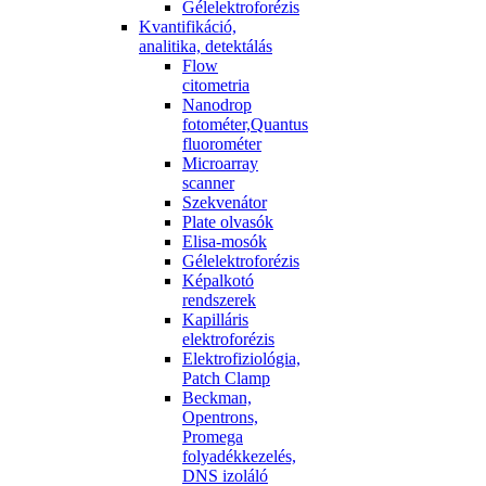
Gélelektroforézis
Kvantifikáció,
analitika, detektálás
Flow
citometria
Nanodrop
fotométer,Quantus
fluorométer
Microarray
scanner
Szekvenátor
Plate olvasók
Elisa-mosók
Gélelektroforézis
Képalkotó
rendszerek
Kapilláris
elektroforézis
Elektrofiziológia,
Patch Clamp
Beckman,
Opentrons,
Promega
folyadékkezelés,
DNS izoláló