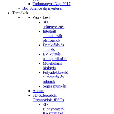
Tudományos Nap 2017
Bio-Science díj nyertesei
Termékek
Workflows
3D
sejttenyésztés
Integrált
automatizált
platformok
Detektálás és
analízis
EV kutatás,
nanopartikulák
Molekuláris
biológia
Folyadékkezelő
automaták és
robotok
Sejtes munkák
Abcam
3D Szferoidok,
Organoidok, iPSCs
3D
Bionyomtató,
RASTRUM