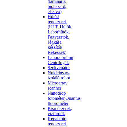
(lamináris,
biohazard,
elszívó)
Hűtési
rendszerek
(ULT, Hűtők,
Laborhűtők,
Fagyasztók,
Jégkása
készítők,
Rekeszek)
Laboratóriumi
Centrifugák
Szekvenátor
Nukleinsav-
izoláló robot
Microarray
scanner
Nanodrop
fotométer,Quantus
fluorométer
Kisműszerek,
vízfürdők
Képalkotó
rendszerek