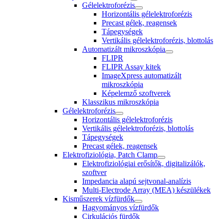
Gélelektroforézis
Horizontális gélelektroforézis
Precast gélek, reagensek
Tápegységek
Vertikális gélelektroforézis, blottolás
Automatizált mikroszkópia
FLIPR
FLIPR Assay kitek
ImageXpress automatizált
mikroszkópia
Képelemző szoftverek
Klasszikus mikroszkópia
Gélelektroforézis
Horizontális gélelektroforézis
Vertikális gélelektroforézis, blottolás
Tápegységek
Precast gélek, reagensek
Elektrofiziológia, Patch Clamp
Elektrofiziológiai erősítők, digitalizálók,
szoftver
Impedancia alapú sejtvonal-analízis
Multi-Electrode Array (MEA) készülékek
Kisműszerek vízfürdők
Hagyományos vízfürdők
Cirkulációs fürdők