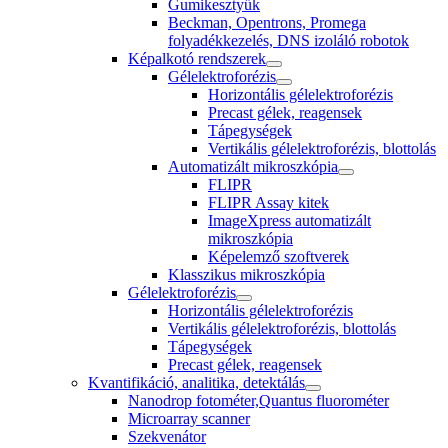
Gumikesztyűk
Beckman, Opentrons, Promega
folyadékkezelés, DNS izoláló robotok
Képalkotó rendszerek
Gélelektroforézis
Horizontális gélelektroforézis
Precast gélek, reagensek
Tápegységek
Vertikális gélelektroforézis, blottolás
Automatizált mikroszkópia
FLIPR
FLIPR Assay kitek
ImageXpress automatizált
mikroszkópia
Képelemző szoftverek
Klasszikus mikroszkópia
Gélelektroforézis
Horizontális gélelektroforézis
Vertikális gélelektroforézis, blottolás
Tápegységek
Precast gélek, reagensek
Kvantifikáció, analitika, detektálás
Nanodrop fotométer,Quantus fluorométer
Microarray scanner
Szekvenátor