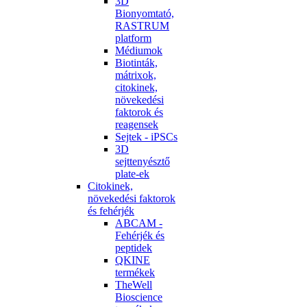
3D
Bionyomtató,
RASTRUM
platform
Médiumok
Biotinták,
mátrixok,
citokinek,
növekedési
faktorok és
reagensek
Sejtek - iPSCs
3D
sejttenyésztő
plate-ek
Citokinek,
növekedési faktorok
és fehérjék
ABCAM -
Fehérjék és
peptidek
QKINE
termékek
TheWell
Bioscience