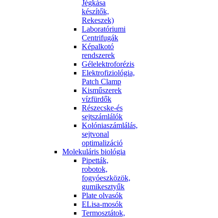
Jégkása
készítők,
Rekeszek)
Laboratóriumi
Centrifugák
Képalkotó
rendszerek
Gélelektroforézis
Elektrofiziológia,
Patch Clamp
Kisműszerek
vízfürdők
Részecske-és
sejtszámlálók
Kolóniaszámlálás,
sejtvonal
optimalizáció
Molekuláris biológia
Pipetták,
robotok,
fogyóeszközök,
gumikesztyűk
Plate olvasók
ELisa-mosók
Termosztátok,