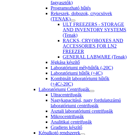
fagyasztók)
Programozható hűtés
Rekeszek, dobozok, cryocsövek
(TENAK)
ULT FREEZERS - STORAGE
AND INVENTORY SYSTEMS
(Tenak)
RACKS, CRYOBOXES AND
ACCESSORIES FOR LN2
FREEZER
GENERAL LABWARE (Tenak)
Jégkása készítő
Laboratóriumi mélyhűtők (-20C)
Laboratóriumi hűtők (+4C)
Kombinált laboratóriumi hűtők
(+4C/-20C)
Laboratóriumi Centrifugák
Ultracentrifugák
Nagykapacitású, nagy fordulatszámú
laboratóriumi centrifugák
Asztali laboratóriumi centrifugák
Mikrocentrifugák
Analitikai centrifugák
Gradiens készítő
Képalkotó rendszerek