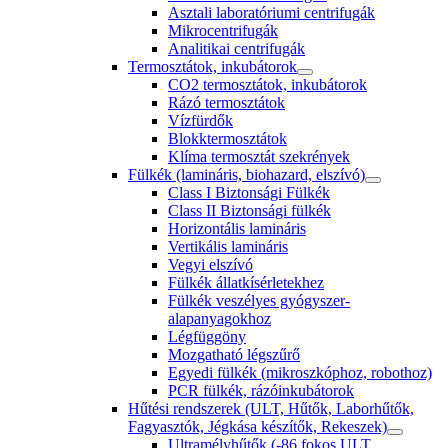
Asztali laboratóriumi centrifugák
Mikrocentrifugák
Analitikai centrifugák
Termosztátok, inkubátorok
CO2 termosztátok, inkubátorok
Rázó termosztátok
Vízfürdők
Blokktermosztátok
Klíma termosztát szekrények
Fülkék (lamináris, biohazard, elszívó)
Class I Biztonsági Fülkék
Class II Biztonsági fülkék
Horizontális lamináris
Vertikális lamináris
Vegyi elszívó
Fülkék állatkísérletekhez
Fülkék veszélyes gyógyszer-
alapanyagokhoz
Légfüggöny
Mozgatható légszűrő
Egyedi fülkék (mikroszkóphoz, robothoz)
PCR fülkék, rázóinkubátorok
Hűtési rendszerek (ULT, Hűtők, Laborhűtők,
Fagyasztók, Jégkása készítők, Rekeszek)
Ultramélyhűtők (-86 fokos ULT