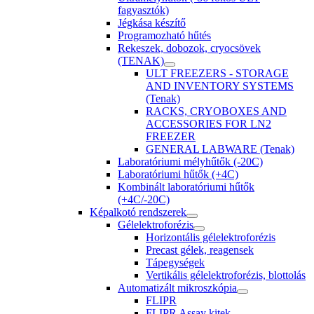
fagyasztók)
Jégkása készítő
Programozható hűtés
Rekeszek, dobozok, cryocsövek
(TENAK)
ULT FREEZERS - STORAGE
AND INVENTORY SYSTEMS
(Tenak)
RACKS, CRYOBOXES AND
ACCESSORIES FOR LN2
FREEZER
GENERAL LABWARE (Tenak)
Laboratóriumi mélyhűtők (-20C)
Laboratóriumi hűtők (+4C)
Kombinált laboratóriumi hűtők
(+4C/-20C)
Képalkotó rendszerek
Gélelektroforézis
Horizontális gélelektroforézis
Precast gélek, reagensek
Tápegységek
Vertikális gélelektroforézis, blottolás
Automatizált mikroszkópia
FLIPR
FLIPR Assay kitek