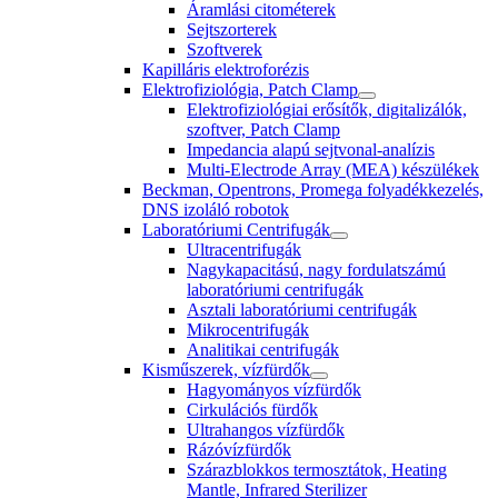
Áramlási citométerek
Sejtszorterek
Szoftverek
Kapilláris elektroforézis
Elektrofiziológia, Patch Clamp
Elektrofiziológiai erősítők, digitalizálók,
szoftver, Patch Clamp
Impedancia alapú sejtvonal-analízis
Multi-Electrode Array (MEA) készülékek
Beckman, Opentrons, Promega folyadékkezelés,
DNS izoláló robotok
Laboratóriumi Centrifugák
Ultracentrifugák
Nagykapacitású, nagy fordulatszámú
laboratóriumi centrifugák
Asztali laboratóriumi centrifugák
Mikrocentrifugák
Analitikai centrifugák
Kisműszerek, vízfürdők
Hagyományos vízfürdők
Cirkulációs fürdők
Ultrahangos vízfürdők
Rázóvízfürdők
Szárazblokkos termosztátok, Heating
Mantle, Infrared Sterilizer