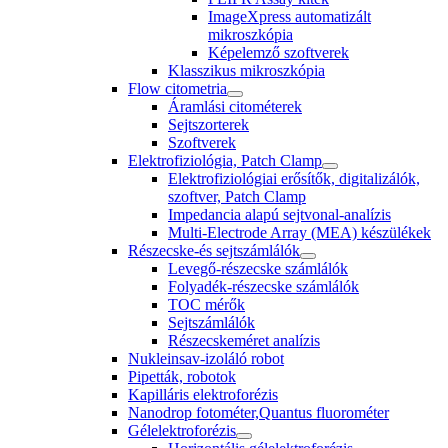
ImageXpress automatizált
mikroszkópia
Képelemző szoftverek
Klasszikus mikroszkópia
Flow citometria
Áramlási citométerek
Sejtszorterek
Szoftverek
Elektrofiziológia, Patch Clamp
Elektrofiziológiai erősítők, digitalizálók,
szoftver, Patch Clamp
Impedancia alapú sejtvonal-analízis
Multi-Electrode Array (MEA) készülékek
Részecske-és sejtszámlálók
Levegő-részecske számlálók
Folyadék-részecske számlálók
TOC mérők
Sejtszámlálók
Részecskeméret analízis
Nukleinsav-izoláló robot
Pipetták, robotok
Kapilláris elektroforézis
Nanodrop fotométer,Quantus fluorométer
Gélelektroforézis