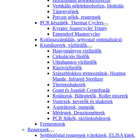
Horizontális gélelektroforézis
Vertikális gélelektroforézis, blottolás
Tápegységek
Precast gélek, reagensek
PCR készülék, Thermal Cyclers
Kyratec Supercycler Trinity
Eppendorf Mastercycler
Kolóniaszámlálás, sejtvonal optimalizáció
Kisműszerek, vízfürdők
Hagyományos vízfürdők
Cirkulációs fürdők
Ultrahangos vízfürdők
Rázóvízfürdők
Szárazblokkos termosztátok, Heating
Mantle, Infrared Sterilizer
Thermoshakerek
Grant és Joanlab Centrifugák
Rotátorok, Billegtetők, Roller mixerek
Vortexek, keverők és shakerek
Aspirátorok, pumpák
Mérlegek, Denzitométerek
PCR fülkék, rázóinkubátorok
Fermentorok
Reagensek
Sejtbiológiai reagensek (citokinek, ELISA kitek,