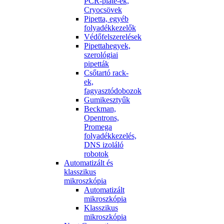
PCR-plate-ek,
Cryocsövek
Pipetta, egyéb
folyadékkezelők
Védőfelszerelések
Pipettahegyek,
szerológiai
pipetták
Csőtartó rack-
ek,
fagyasztódobozok
Gumikesztyűk
Beckman,
Opentrons,
Promega
folyadékkezelés,
DNS izoláló
robotok
Automatizált és
klasszikus
mikroszkópia
Automatizált
mikroszkópia
Klasszikus
mikroszkópia