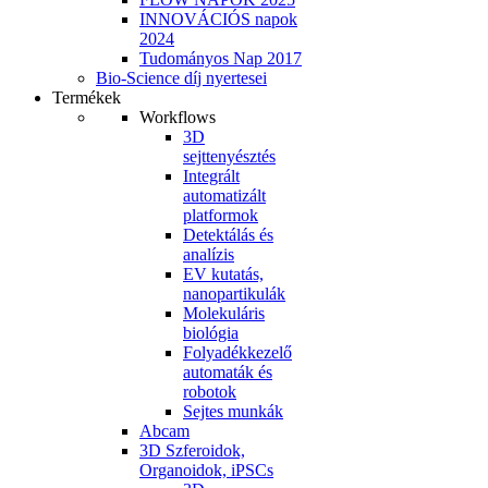
INNOVÁCIÓS napok
2024
Tudományos Nap 2017
Bio-Science díj nyertesei
Termékek
Workflows
3D
sejttenyésztés
Integrált
automatizált
platformok
Detektálás és
analízis
EV kutatás,
nanopartikulák
Molekuláris
biológia
Folyadékkezelő
automaták és
robotok
Sejtes munkák
Abcam
3D Szferoidok,
Organoidok, iPSCs