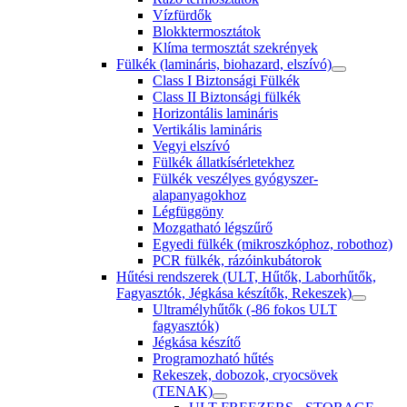
Vízfürdők
Blokktermosztátok
Klíma termosztát szekrények
Fülkék (lamináris, biohazard, elszívó)
Class I Biztonsági Fülkék
Class II Biztonsági fülkék
Horizontális lamináris
Vertikális lamináris
Vegyi elszívó
Fülkék állatkísérletekhez
Fülkék veszélyes gyógyszer-
alapanyagokhoz
Légfüggöny
Mozgatható légszűrő
Egyedi fülkék (mikroszkóphoz, robothoz)
PCR fülkék, rázóinkubátorok
Hűtési rendszerek (ULT, Hűtők, Laborhűtők,
Fagyasztók, Jégkása készítők, Rekeszek)
Ultramélyhűtők (-86 fokos ULT
fagyasztók)
Jégkása készítő
Programozható hűtés
Rekeszek, dobozok, cryocsövek
(TENAK)