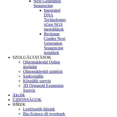
Next Generation
Sequencing
Integrated
DNA
Technologies
xGen NGS
megoldások
Beckman
Coulter Next
Generation
Sequencing
termékek
SZOLGÁLTATÁSOK
Oligonukleotid Online
árajánlat
Oligonukleotid szintézis
Szekvenálás
Készülék szerviz
3D Organoid Expansion
Szerviz
Akciók
ÚJDONSÁGOK
HÍREK
Legfrissebb híreink
Bio-Science díj nyertesek