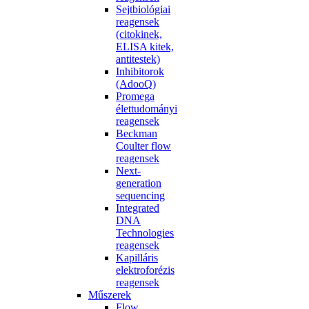
Sejtbiológiai
reagensek
(citokinek,
ELISA kitek,
antitestek)
Inhibitorok
(AdooQ)
Promega
élettudományi
reagensek
Beckman
Coulter flow
reagensek
Next-
generation
sequencing
Integrated
DNA
Technologies
reagensek
Kapilláris
elektroforézis
reagensek
Műszerek
Flow