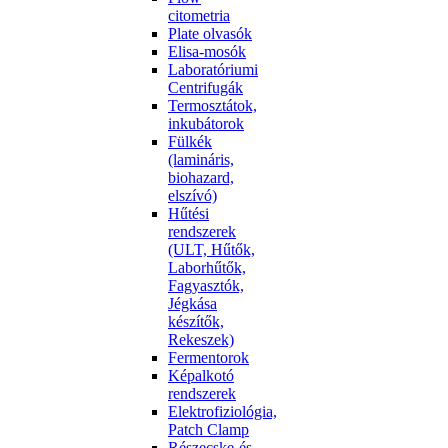
citometria
Plate olvasók
Elisa-mosók
Laboratóriumi
Centrifugák
Termosztátok,
inkubátorok
Fülkék
(lamináris,
biohazard,
elszívó)
Hűtési
rendszerek
(ULT, Hűtők,
Laborhűtők,
Fagyasztók,
Jégkása
készítők,
Rekeszek)
Fermentorok
Képalkotó
rendszerek
Elektrofiziológia,
Patch Clamp
Részecske-és