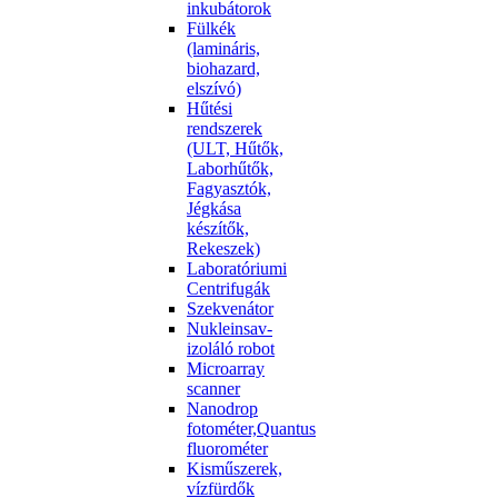
inkubátorok
Fülkék
(lamináris,
biohazard,
elszívó)
Hűtési
rendszerek
(ULT, Hűtők,
Laborhűtők,
Fagyasztók,
Jégkása
készítők,
Rekeszek)
Laboratóriumi
Centrifugák
Szekvenátor
Nukleinsav-
izoláló robot
Microarray
scanner
Nanodrop
fotométer,Quantus
fluorométer
Kisműszerek,
vízfürdők