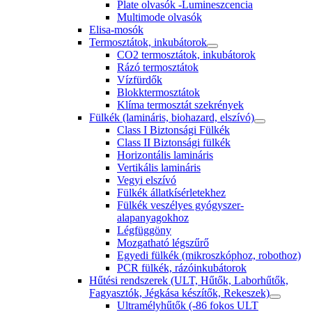
Plate olvasók -Lumineszcencia
Multimode olvasók
Elisa-mosók
Termosztátok, inkubátorok
CO2 termosztátok, inkubátorok
Rázó termosztátok
Vízfürdők
Blokktermosztátok
Klíma termosztát szekrények
Fülkék (lamináris, biohazard, elszívó)
Class I Biztonsági Fülkék
Class II Biztonsági fülkék
Horizontális lamináris
Vertikális lamináris
Vegyi elszívó
Fülkék állatkísérletekhez
Fülkék veszélyes gyógyszer-
alapanyagokhoz
Légfüggöny
Mozgatható légszűrő
Egyedi fülkék (mikroszkóphoz, robothoz)
PCR fülkék, rázóinkubátorok
Hűtési rendszerek (ULT, Hűtők, Laborhűtők,
Fagyasztók, Jégkása készítők, Rekeszek)
Ultramélyhűtők (-86 fokos ULT