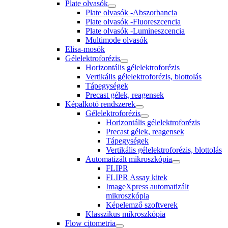
Plate olvasók
Plate olvasók -Abszorbancia
Plate olvasók -Fluoreszcencia
Plate olvasók -Lumineszcencia
Multimode olvasók
Elisa-mosók
Gélelektroforézis
Horizontális gélelektroforézis
Vertikális gélelektroforézis, blottolás
Tápegységek
Precast gélek, reagensek
Képalkotó rendszerek
Gélelektroforézis
Horizontális gélelektroforézis
Precast gélek, reagensek
Tápegységek
Vertikális gélelektroforézis, blottolás
Automatizált mikroszkópia
FLIPR
FLIPR Assay kitek
ImageXpress automatizált
mikroszkópia
Képelemző szoftverek
Klasszikus mikroszkópia
Flow citometria