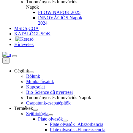
Tudományos és Innovációs
Napok
FLOW NAPOK 2025
INNOVÁCIÓS Napok
2024
MSDS,COA
KATALÓGUSOK
Hírlevelek
×
Cégünk
Rólunk
Munkatársaink
Kapcsolat
Bio-Science díj nyertesei
Tudományos és Innovációs Napok
Csapatunk-csapatépítők
Termékek
Sejtbiológia
Plate olvasók
Plate olvasók -Abszorbancia
Plate olvasók -Fluoreszcencia