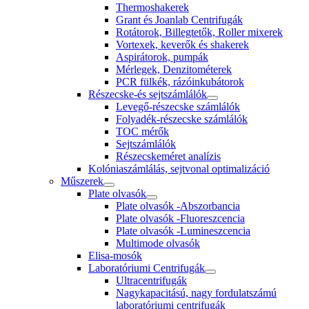
Thermoshakerek
Grant és Joanlab Centrifugák
Rotátorok, Billegtetők, Roller mixerek
Vortexek, keverők és shakerek
Aspirátorok, pumpák
Mérlegek, Denzitométerek
PCR fülkék, rázóinkubátorok
Részecske-és sejtszámlálók
Levegő-részecske számlálók
Folyadék-részecske számlálók
TOC mérők
Sejtszámlálók
Részecskeméret analízis
Kolóniaszámlálás, sejtvonal optimalizáció
Műszerek
Plate olvasók
Plate olvasók -Abszorbancia
Plate olvasók -Fluoreszcencia
Plate olvasók -Lumineszcencia
Multimode olvasók
Elisa-mosók
Laboratóriumi Centrifugák
Ultracentrifugák
Nagykapacitású, nagy fordulatszámú
laboratóriumi centrifugák