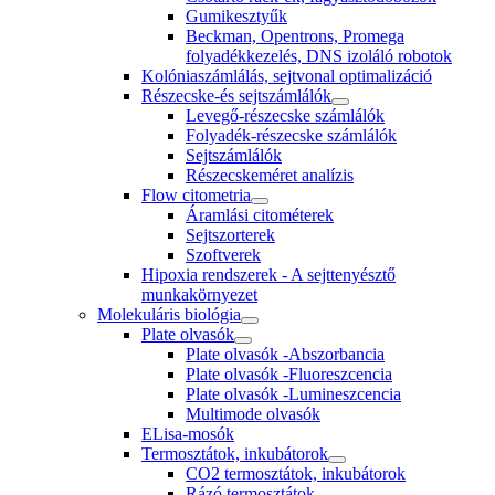
Gumikesztyűk
Beckman, Opentrons, Promega
folyadékkezelés, DNS izoláló robotok
Kolóniaszámlálás, sejtvonal optimalizáció
Részecske-és sejtszámlálók
Levegő-részecske számlálók
Folyadék-részecske számlálók
Sejtszámlálók
Részecskeméret analízis
Flow citometria
Áramlási citométerek
Sejtszorterek
Szoftverek
Hipoxia rendszerek - A sejttenyésztő
munkakörnyezet
Molekuláris biológia
Plate olvasók
Plate olvasók -Abszorbancia
Plate olvasók -Fluoreszcencia
Plate olvasók -Lumineszcencia
Multimode olvasók
ELisa-mosók
Termosztátok, inkubátorok
CO2 termosztátok, inkubátorok
Rázó termosztátok