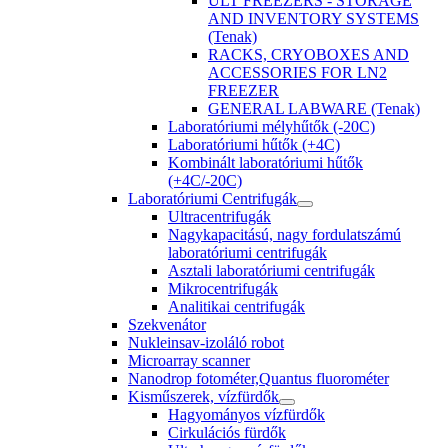
ULT FREEZERS - STORAGE
AND INVENTORY SYSTEMS
(Tenak)
RACKS, CRYOBOXES AND
ACCESSORIES FOR LN2
FREEZER
GENERAL LABWARE (Tenak)
Laboratóriumi mélyhűtők (-20C)
Laboratóriumi hűtők (+4C)
Kombinált laboratóriumi hűtők
(+4C/-20C)
Laboratóriumi Centrifugák
Ultracentrifugák
Nagykapacitású, nagy fordulatszámú
laboratóriumi centrifugák
Asztali laboratóriumi centrifugák
Mikrocentrifugák
Analitikai centrifugák
Szekvenátor
Nukleinsav-izoláló robot
Microarray scanner
Nanodrop fotométer,Quantus fluorométer
Kisműszerek, vízfürdők
Hagyományos vízfürdők
Cirkulációs fürdők