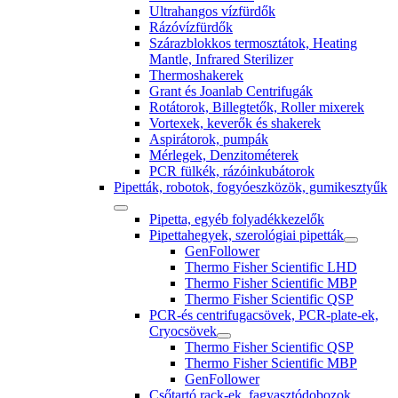
Ultrahangos vízfürdők
Rázóvízfürdők
Szárazblokkos termosztátok, Heating
Mantle, Infrared Sterilizer
Thermoshakerek
Grant és Joanlab Centrifugák
Rotátorok, Billegtetők, Roller mixerek
Vortexek, keverők és shakerek
Aspirátorok, pumpák
Mérlegek, Denzitométerek
PCR fülkék, rázóinkubátorok
Pipetták, robotok, fogyóeszközök, gumikesztyűk
Pipetta, egyéb folyadékkezelők
Pipettahegyek, szerológiai pipetták
GenFollower
Thermo Fisher Scientific LHD
Thermo Fisher Scientific MBP
Thermo Fisher Scientific QSP
PCR-és centrifugacsövek, PCR-plate-ek,
Cryocsövek
Thermo Fisher Scientific QSP
Thermo Fisher Scientific MBP
GenFollower
Csőtartó rack-ek, fagyasztódobozok