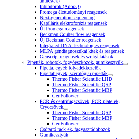
antitestek)
Inhibitorok (AdooQ)
Promega élettudományi reagensek
Next-generation sequencing
Kapilláris elektroforézis reagensek
Új Promega reagensek
Beckman Coulter flow reagensek
Új Beckman Coulter reagensek
Integrated DNA Technologies reagensek
MLPA géndiagnosztikai kitek és reagensek
Genscript reagensek és szolgáltatások
Pipetták, robotok, fogyóeszközök, gumikesztyűk
Pipetta, egyéb folyadékkezelők
Pipettahegyek, szerológiai pipetták
Thermo Fisher Scientific LHD
Thermo Fisher Scientific QSP
Thermo Fisher Scientific MBP
GenFollower
PCR-és centrifugacsövek, PCR-plate-ek,
Cryocsövek
Thermo Fisher Scientific QSP
Thermo Fisher Scientific MBP
GenFollower
Csőtartó rack-ek, fagyasztódobozok
Gumikesztyűk