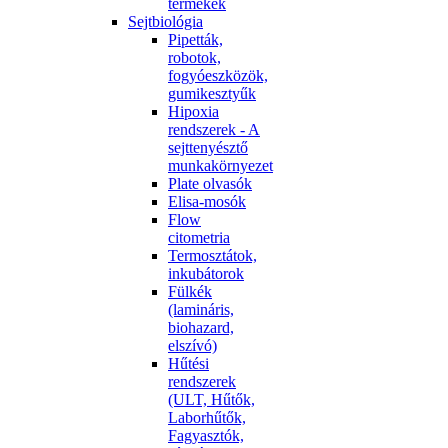
termékek
Sejtbiológia
Pipetták,
robotok,
fogyóeszközök,
gumikesztyűk
Hipoxia
rendszerek - A
sejttenyésztő
munkakörnyezet
Plate olvasók
Elisa-mosók
Flow
citometria
Termosztátok,
inkubátorok
Fülkék
(lamináris,
biohazard,
elszívó)
Hűtési
rendszerek
(ULT, Hűtők,
Laborhűtők,
Fagyasztók,