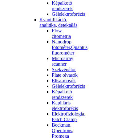
Képalkotó
rendszerek
Gélelektroforézis
Kvantifikáció,
analitika, detektálás
Flow
citometria
Nanodrop
fotométer,Quantus
fluorométer
Microarray
scanner
Szekvenátor
Plate olvasók
Elisa-mosók
Gélelektroforézis
Képalkotó
rendszerek
Kapilláris
elektroforézis
Elektrofiziológia,
Patch Clamp
Beckman,
Opentrons,
Promega