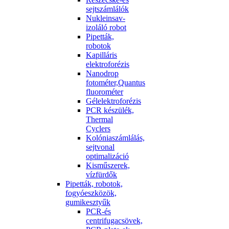
sejtszámlálók
Nukleinsav-
izoláló robot
Pipetták,
robotok
Kapilláris
elektroforézis
Nanodrop
fotométer,Quantus
fluorométer
Gélelektroforézis
PCR készülék,
Thermal
Cyclers
Kolóniaszámlálás,
sejtvonal
optimalizáció
Kisműszerek,
vízfürdők
Pipetták, robotok,
fogyóeszközök,
gumikesztyűk
PCR-és
centrifugacsövek,