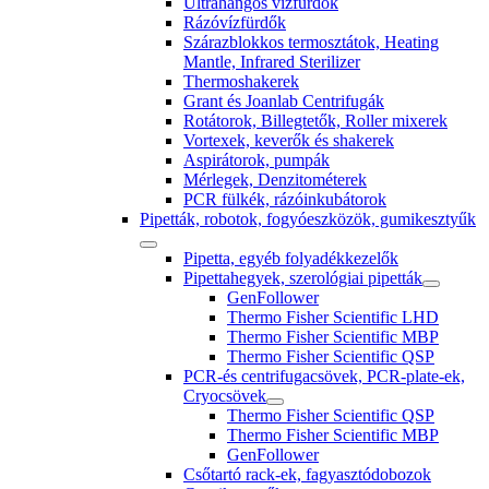
Ultrahangos vízfürdők
Rázóvízfürdők
Szárazblokkos termosztátok, Heating
Mantle, Infrared Sterilizer
Thermoshakerek
Grant és Joanlab Centrifugák
Rotátorok, Billegtetők, Roller mixerek
Vortexek, keverők és shakerek
Aspirátorok, pumpák
Mérlegek, Denzitométerek
PCR fülkék, rázóinkubátorok
Pipetták, robotok, fogyóeszközök, gumikesztyűk
Pipetta, egyéb folyadékkezelők
Pipettahegyek, szerológiai pipetták
GenFollower
Thermo Fisher Scientific LHD
Thermo Fisher Scientific MBP
Thermo Fisher Scientific QSP
PCR-és centrifugacsövek, PCR-plate-ek,
Cryocsövek
Thermo Fisher Scientific QSP
Thermo Fisher Scientific MBP
GenFollower
Csőtartó rack-ek, fagyasztódobozok