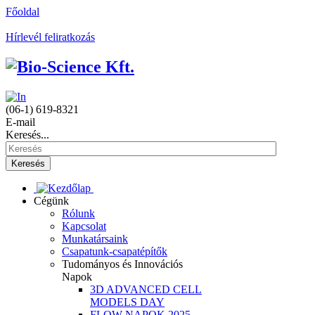
Főoldal
Hírlevél feliratkozás
(06-1) 619-8321
E-mail
Keresés...
Keresés
Cégünk
Rólunk
Kapcsolat
Munkatársaink
Csapatunk-csapatépítők
Tudományos és Innovációs
Napok
3D ADVANCED CELL
MODELS DAY
FLOW NAPOK 2025