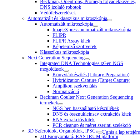
Beckman, Opentrons, Promega folyadékkezelés,
DNS izoláló robotok
Védőfelszerelések
Automatizált és klasszikus mikroszkópia
Automatizált mikroszkópia
ImageXpress automatizált mikroszkópia
FLIPR
FLIPR Assay kitek
Képelemző szoftverek
Klasszikus mikroszkópia
Next Generation Sequencing
Integrated DNA Technologies xGen NGS
megoldások
Könyvtárkészítés (Library Preparation)
Hybridization Capture (Target Capture)
Amplikon szekvenálás
Normalizáció
Beckman Coulter Next Generation Sequencing
termékek
NGS-ben használható készülékek
DNS és össznukleinsav extrakciós kitek
RNS extrakciós kitek
PCR cleanup és méret szerinti szelekció
3D Szferoidok, Organoidok, iPSCs
Ugrás a lap tetejére
3D Bionyomtató, RASTRUM platform