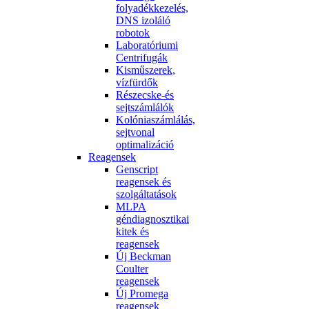
folyadékkezelés,
DNS izoláló
robotok
Laboratóriumi
Centrifugák
Kisműszerek,
vízfürdők
Részecske-és
sejtszámlálók
Kolóniaszámlálás,
sejtvonal
optimalizáció
Reagensek
Genscript
reagensek és
szolgáltatások
MLPA
géndiagnosztikai
kitek és
reagensek
Új Beckman
Coulter
reagensek
Új Promega
reagensek