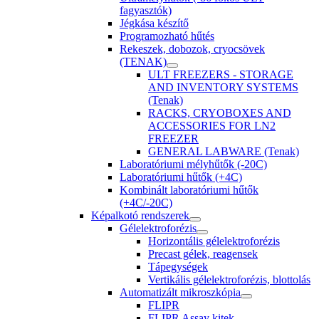
fagyasztók)
Jégkása készítő
Programozható hűtés
Rekeszek, dobozok, cryocsövek
(TENAK)
ULT FREEZERS - STORAGE
AND INVENTORY SYSTEMS
(Tenak)
RACKS, CRYOBOXES AND
ACCESSORIES FOR LN2
FREEZER
GENERAL LABWARE (Tenak)
Laboratóriumi mélyhűtők (-20C)
Laboratóriumi hűtők (+4C)
Kombinált laboratóriumi hűtők
(+4C/-20C)
Képalkotó rendszerek
Gélelektroforézis
Horizontális gélelektroforézis
Precast gélek, reagensek
Tápegységek
Vertikális gélelektroforézis, blottolás
Automatizált mikroszkópia
FLIPR
FLIPR Assay kitek