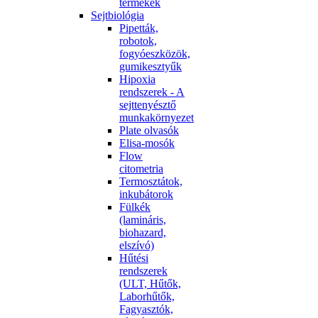
termékek
Sejtbiológia
Pipetták,
robotok,
fogyóeszközök,
gumikesztyűk
Hipoxia
rendszerek - A
sejttenyésztő
munkakörnyezet
Plate olvasók
Elisa-mosók
Flow
citometria
Termosztátok,
inkubátorok
Fülkék
(lamináris,
biohazard,
elszívó)
Hűtési
rendszerek
(ULT, Hűtők,
Laborhűtők,
Fagyasztók,