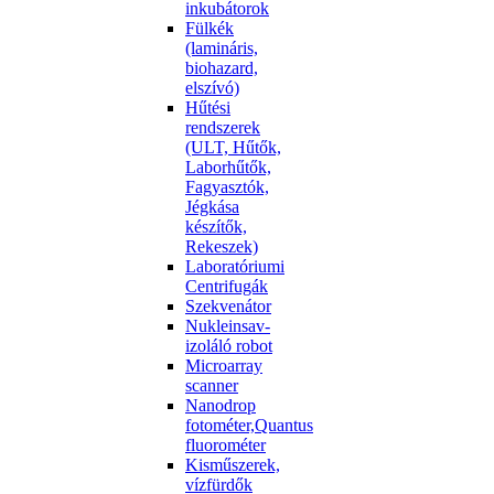
inkubátorok
Fülkék
(lamináris,
biohazard,
elszívó)
Hűtési
rendszerek
(ULT, Hűtők,
Laborhűtők,
Fagyasztók,
Jégkása
készítők,
Rekeszek)
Laboratóriumi
Centrifugák
Szekvenátor
Nukleinsav-
izoláló robot
Microarray
scanner
Nanodrop
fotométer,Quantus
fluorométer
Kisműszerek,
vízfürdők