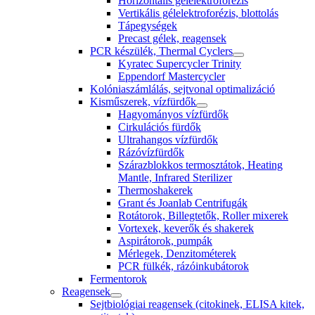
Horizontális gélelektroforézis
Vertikális gélelektroforézis, blottolás
Tápegységek
Precast gélek, reagensek
PCR készülék, Thermal Cyclers
Kyratec Supercycler Trinity
Eppendorf Mastercycler
Kolóniaszámlálás, sejtvonal optimalizáció
Kisműszerek, vízfürdők
Hagyományos vízfürdők
Cirkulációs fürdők
Ultrahangos vízfürdők
Rázóvízfürdők
Szárazblokkos termosztátok, Heating
Mantle, Infrared Sterilizer
Thermoshakerek
Grant és Joanlab Centrifugák
Rotátorok, Billegtetők, Roller mixerek
Vortexek, keverők és shakerek
Aspirátorok, pumpák
Mérlegek, Denzitométerek
PCR fülkék, rázóinkubátorok
Fermentorok
Reagensek
Sejtbiológiai reagensek (citokinek, ELISA kitek,