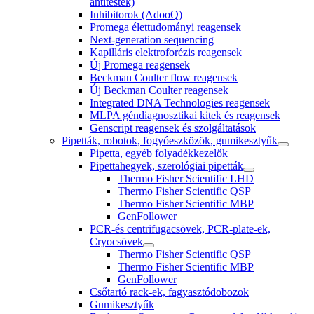
antitestek)
Inhibitorok (AdooQ)
Promega élettudományi reagensek
Next-generation sequencing
Kapilláris elektroforézis reagensek
Új Promega reagensek
Beckman Coulter flow reagensek
Új Beckman Coulter reagensek
Integrated DNA Technologies reagensek
MLPA géndiagnosztikai kitek és reagensek
Genscript reagensek és szolgáltatások
Pipetták, robotok, fogyóeszközök, gumikesztyűk
Pipetta, egyéb folyadékkezelők
Pipettahegyek, szerológiai pipetták
Thermo Fisher Scientific LHD
Thermo Fisher Scientific QSP
Thermo Fisher Scientific MBP
GenFollower
PCR-és centrifugacsövek, PCR-plate-ek,
Cryocsövek
Thermo Fisher Scientific QSP
Thermo Fisher Scientific MBP
GenFollower
Csőtartó rack-ek, fagyasztódobozok
Gumikesztyűk