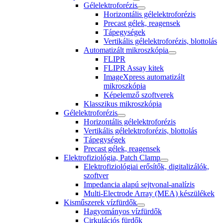
Gélelektroforézis
Horizontális gélelektroforézis
Precast gélek, reagensek
Tápegységek
Vertikális gélelektroforézis, blottolás
Automatizált mikroszkópia
FLIPR
FLIPR Assay kitek
ImageXpress automatizált
mikroszkópia
Képelemző szoftverek
Klasszikus mikroszkópia
Gélelektroforézis
Horizontális gélelektroforézis
Vertikális gélelektroforézis, blottolás
Tápegységek
Precast gélek, reagensek
Elektrofiziológia, Patch Clamp
Elektrofiziológiai erősítők, digitalizálók,
szoftver
Impedancia alapú sejtvonal-analízis
Multi-Electrode Array (MEA) készülékek
Kisműszerek vízfürdők
Hagyományos vízfürdők
Cirkulációs fürdők