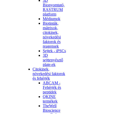
3D
Bionyomtató,
RASTRUM
platform
Médiumok
Biotinták,
mátrixok,
citokinek,
növekedési
faktorok és
reagensek
Sejtek - iPSCs
3D
sejttenyésztő
plate-ek
Citokinek,
növekedési faktorok
és fehérjék
ABCAM -
Fehérjék és
peptidek
QKINE
termékek
TheWell
Bioscience