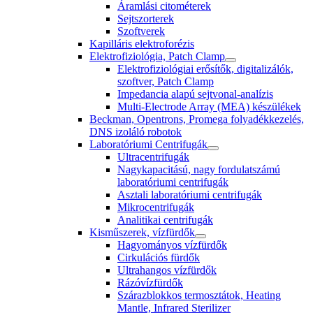
Áramlási citométerek
Sejtszorterek
Szoftverek
Kapilláris elektroforézis
Elektrofiziológia, Patch Clamp
Elektrofiziológiai erősítők, digitalizálók,
szoftver, Patch Clamp
Impedancia alapú sejtvonal-analízis
Multi-Electrode Array (MEA) készülékek
Beckman, Opentrons, Promega folyadékkezelés,
DNS izoláló robotok
Laboratóriumi Centrifugák
Ultracentrifugák
Nagykapacitású, nagy fordulatszámú
laboratóriumi centrifugák
Asztali laboratóriumi centrifugák
Mikrocentrifugák
Analitikai centrifugák
Kisműszerek, vízfürdők
Hagyományos vízfürdők
Cirkulációs fürdők
Ultrahangos vízfürdők
Rázóvízfürdők
Szárazblokkos termosztátok, Heating
Mantle, Infrared Sterilizer