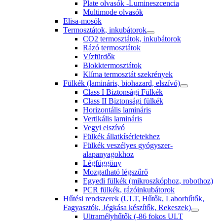
Plate olvasók -Lumineszcencia
Multimode olvasók
Elisa-mosók
Termosztátok, inkubátorok
CO2 termosztátok, inkubátorok
Rázó termosztátok
Vízfürdők
Blokktermosztátok
Klíma termosztát szekrények
Fülkék (lamináris, biohazard, elszívó)
Class I Biztonsági Fülkék
Class II Biztonsági fülkék
Horizontális lamináris
Vertikális lamináris
Vegyi elszívó
Fülkék állatkísérletekhez
Fülkék veszélyes gyógyszer-
alapanyagokhoz
Légfüggöny
Mozgatható légszűrő
Egyedi fülkék (mikroszkóphoz, robothoz)
PCR fülkék, rázóinkubátorok
Hűtési rendszerek (ULT, Hűtők, Laborhűtők,
Fagyasztók, Jégkása készítők, Rekeszek)
Ultramélyhűtők (-86 fokos ULT