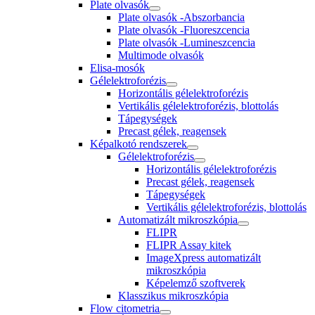
Plate olvasók
Plate olvasók -Abszorbancia
Plate olvasók -Fluoreszcencia
Plate olvasók -Lumineszcencia
Multimode olvasók
Elisa-mosók
Gélelektroforézis
Horizontális gélelektroforézis
Vertikális gélelektroforézis, blottolás
Tápegységek
Precast gélek, reagensek
Képalkotó rendszerek
Gélelektroforézis
Horizontális gélelektroforézis
Precast gélek, reagensek
Tápegységek
Vertikális gélelektroforézis, blottolás
Automatizált mikroszkópia
FLIPR
FLIPR Assay kitek
ImageXpress automatizált
mikroszkópia
Képelemző szoftverek
Klasszikus mikroszkópia
Flow citometria