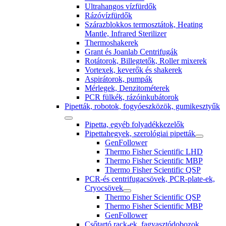
Ultrahangos vízfürdők
Rázóvízfürdők
Szárazblokkos termosztátok, Heating
Mantle, Infrared Sterilizer
Thermoshakerek
Grant és Joanlab Centrifugák
Rotátorok, Billegtetők, Roller mixerek
Vortexek, keverők és shakerek
Aspirátorok, pumpák
Mérlegek, Denzitométerek
PCR fülkék, rázóinkubátorok
Pipetták, robotok, fogyóeszközök, gumikesztyűk
Pipetta, egyéb folyadékkezelők
Pipettahegyek, szerológiai pipetták
GenFollower
Thermo Fisher Scientific LHD
Thermo Fisher Scientific MBP
Thermo Fisher Scientific QSP
PCR-és centrifugacsövek, PCR-plate-ek,
Cryocsövek
Thermo Fisher Scientific QSP
Thermo Fisher Scientific MBP
GenFollower
Csőtartó rack-ek, fagyasztódobozok