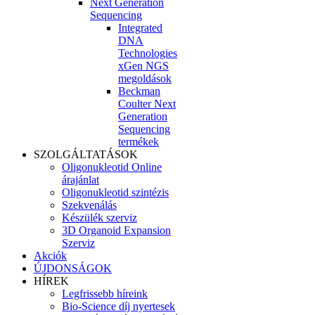
Next Generation
Sequencing
Integrated
DNA
Technologies
xGen NGS
megoldások
Beckman
Coulter Next
Generation
Sequencing
termékek
SZOLGÁLTATÁSOK
Oligonukleotid Online
árajánlat
Oligonukleotid szintézis
Szekvenálás
Készülék szerviz
3D Organoid Expansion
Szerviz
Akciók
ÚJDONSÁGOK
HÍREK
Legfrissebb híreink
Bio-Science díj nyertesek