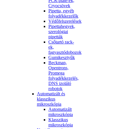
PCR-plate-ek,
Cryocsövek
Pipetta, egyéb
folyadékkezelők
Védőfelszerelések
Pipettahegyek,
szerológiai
pipetták
Csőtartó rack-
ek,
fagyasztódobozok
Gumikesztyűk
Beckman,
Opentrons,
Promega
folyadékkezelés,
DNS izoláló
robotok
Automatizált és
klasszikus
mikroszkópia
Automatizált
mikroszkópia
Klasszikus
mikroszkópia