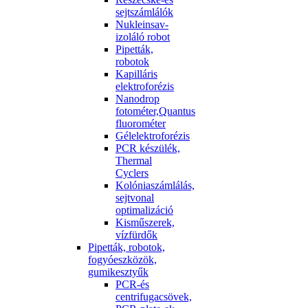
sejtszámlálók
Nukleinsav-
izoláló robot
Pipetták,
robotok
Kapilláris
elektroforézis
Nanodrop
fotométer,Quantus
fluorométer
Gélelektroforézis
PCR készülék,
Thermal
Cyclers
Kolóniaszámlálás,
sejtvonal
optimalizáció
Kisműszerek,
vízfürdők
Pipetták, robotok,
fogyóeszközök,
gumikesztyűk
PCR-és
centrifugacsövek,