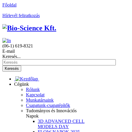
Főoldal
Hírlevél feliratkozás
(06-1) 619-8321
E-mail
Keresés...
Keresés
Cégünk
Rólunk
Kapcsolat
Munkatársaink
Csapatunk-csapatépítők
Tudományos és Innovációs
Napok
3D ADVANCED CELL
MODELS DAY
FLOW NAPOK 2025