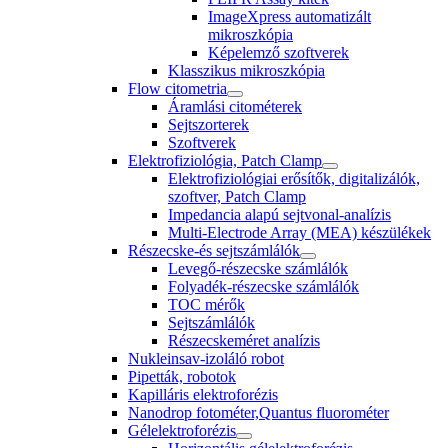
ImageXpress automatizált
mikroszkópia
Képelemző szoftverek
Klasszikus mikroszkópia
Flow citometria
Áramlási citométerek
Sejtszorterek
Szoftverek
Elektrofiziológia, Patch Clamp
Elektrofiziológiai erősítők, digitalizálók,
szoftver, Patch Clamp
Impedancia alapú sejtvonal-analízis
Multi-Electrode Array (MEA) készülékek
Részecske-és sejtszámlálók
Levegő-részecske számlálók
Folyadék-részecske számlálók
TOC mérők
Sejtszámlálók
Részecskeméret analízis
Nukleinsav-izoláló robot
Pipetták, robotok
Kapilláris elektroforézis
Nanodrop fotométer,Quantus fluorométer
Gélelektroforézis