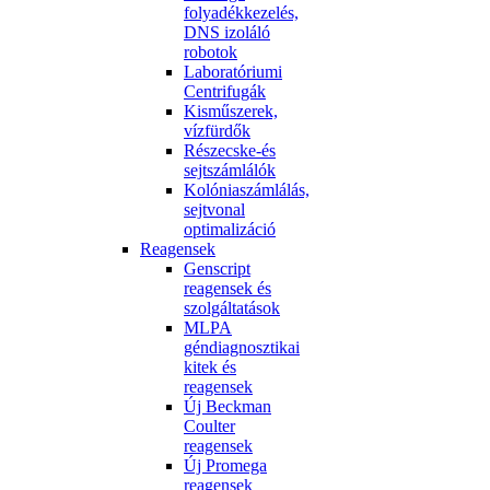
folyadékkezelés,
DNS izoláló
robotok
Laboratóriumi
Centrifugák
Kisműszerek,
vízfürdők
Részecske-és
sejtszámlálók
Kolóniaszámlálás,
sejtvonal
optimalizáció
Reagensek
Genscript
reagensek és
szolgáltatások
MLPA
géndiagnosztikai
kitek és
reagensek
Új Beckman
Coulter
reagensek
Új Promega
reagensek