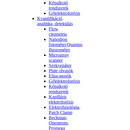
Képalkotó
rendszerek
Gélelektroforézis
Kvantifikáció,
analitika, detektálás
Flow
citometria
Nanodrop
fotométer,Quantus
fluorométer
Microarray
scanner
Szekvenátor
Plate olvasók
Elisa-mosók
Gélelektroforézis
Képalkotó
rendszerek
Kapilláris
elektroforézis
Elektrofiziológia,
Patch Clamp
Beckman,
Opentrons,
Promega