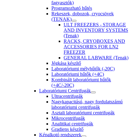
fagyasztók)
Programozható hűtés
Rekeszek, dobozok, cryocsövek
(TENAK)
ULT FREEZERS - STORAGE
AND INVENTORY SYSTEMS
(Tenak)
RACKS, CRYOBOXES AND
ACCESSORIES FOR LN2
FREEZER
GENERAL LABWARE (Tenak)
Jégkása készítő
Laboratóriumi mélyhűtők (-20C)
Laboratóriumi hűtők (+4C)
Kombinált laboratóriumi hűtők
(+4C/-20C)
Laboratóriumi Centrifugák
Ultracentrifugák
Nagykapacitású, nagy fordulatszámú
laboratóriumi centrifugák
Asztali laboratóriumi centrifugák
Mikrocentrifugák
Analitikai centrifugák
Gradiens készítő
Képalkotó rendszerek