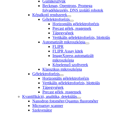
Gumikesztyűk
Beckman, Opentrons, Promega
folyadékkezelés, DNS izoláló robotok
Képalkotó rendszerek
Gélelektroforézis
Horizontális gélelektroforézis
Precast gélek, reagensek
Tápegységek
Vertikális gélelektroforézis, blottolás
Automatizált mikroszkópia
FLIPR
FLIPR Assay kitek
ImageXpress automatizált
mikroszkópia
Képelemző szoftverek
Klasszikus mikroszkópia
Gélelektroforézis
Horizontális gélelektroforézis
Vertikális gélelektroforézis, blottolás
Tápegységek
Precast gélek, reagensek
Kvantifikáció, analitika, detektálás
Nanodrop fotométer,Quantus fluorométer
Microarray scanner
Szekvenátor