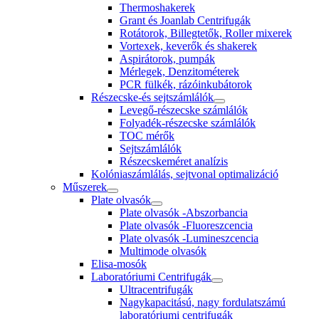
Thermoshakerek
Grant és Joanlab Centrifugák
Rotátorok, Billegtetők, Roller mixerek
Vortexek, keverők és shakerek
Aspirátorok, pumpák
Mérlegek, Denzitométerek
PCR fülkék, rázóinkubátorok
Részecske-és sejtszámlálók
Levegő-részecske számlálók
Folyadék-részecske számlálók
TOC mérők
Sejtszámlálók
Részecskeméret analízis
Kolóniaszámlálás, sejtvonal optimalizáció
Műszerek
Plate olvasók
Plate olvasók -Abszorbancia
Plate olvasók -Fluoreszcencia
Plate olvasók -Lumineszcencia
Multimode olvasók
Elisa-mosók
Laboratóriumi Centrifugák
Ultracentrifugák
Nagykapacitású, nagy fordulatszámú
laboratóriumi centrifugák