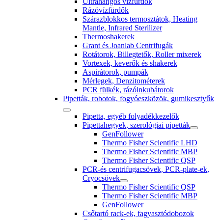
Ultrahangos vízfürdők
Rázóvízfürdők
Szárazblokkos termosztátok, Heating
Mantle, Infrared Sterilizer
Thermoshakerek
Grant és Joanlab Centrifugák
Rotátorok, Billegtetők, Roller mixerek
Vortexek, keverők és shakerek
Aspirátorok, pumpák
Mérlegek, Denzitométerek
PCR fülkék, rázóinkubátorok
Pipetták, robotok, fogyóeszközök, gumikesztyűk
Pipetta, egyéb folyadékkezelők
Pipettahegyek, szerológiai pipetták
GenFollower
Thermo Fisher Scientific LHD
Thermo Fisher Scientific MBP
Thermo Fisher Scientific QSP
PCR-és centrifugacsövek, PCR-plate-ek,
Cryocsövek
Thermo Fisher Scientific QSP
Thermo Fisher Scientific MBP
GenFollower
Csőtartó rack-ek, fagyasztódobozok