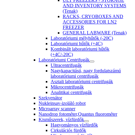
ULT FREEZERS - STORAGE
AND INVENTORY SYSTEMS
(Tenak)
RACKS, CRYOBOXES AND
ACCESSORIES FOR LN2
FREEZER
GENERAL LABWARE (Tenak)
Laboratóriumi mélyhűtők (-20C)
Laboratóriumi hűtők (+4C)
Kombinált laboratóriumi hűtők
(+4C/-20C)
Laboratóriumi Centrifugák
Ultracentrifugák
Nagykapacitású, nagy fordulatszámú
laboratóriumi centrifugák
Asztali laboratóriumi centrifugák
Mikrocentrifugák
Analitikai centrifugák
Szekvenátor
Nukleinsav-izoláló robot
Microarray scanner
Nanodrop fotométer,Quantus fluorométer
Kisműszerek, vízfürdők
Hagyományos vízfürdők
Cirkulációs fürdők