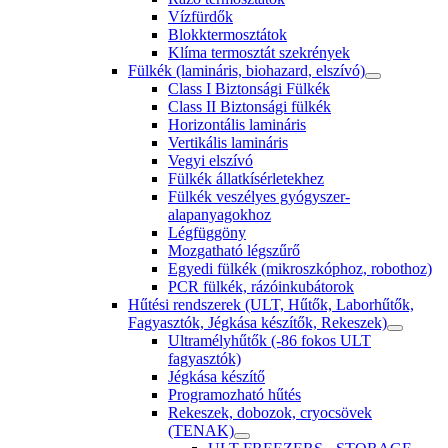
Vízfürdők
Blokktermosztátok
Klíma termosztát szekrények
Fülkék (lamináris, biohazard, elszívó)
Class I Biztonsági Fülkék
Class II Biztonsági fülkék
Horizontális lamináris
Vertikális lamináris
Vegyi elszívó
Fülkék állatkísérletekhez
Fülkék veszélyes gyógyszer-
alapanyagokhoz
Légfüggöny
Mozgatható légszűrő
Egyedi fülkék (mikroszkóphoz, robothoz)
PCR fülkék, rázóinkubátorok
Hűtési rendszerek (ULT, Hűtők, Laborhűtők,
Fagyasztók, Jégkása készítők, Rekeszek)
Ultramélyhűtők (-86 fokos ULT
fagyasztók)
Jégkása készítő
Programozható hűtés
Rekeszek, dobozok, cryocsövek
(TENAK)