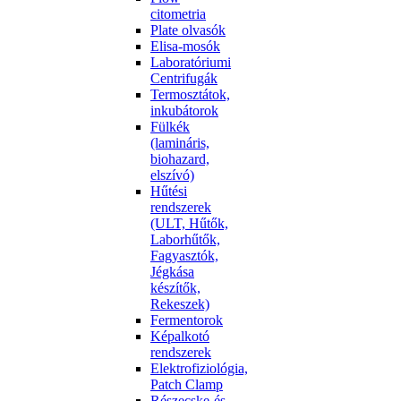
citometria
Plate olvasók
Elisa-mosók
Laboratóriumi
Centrifugák
Termosztátok,
inkubátorok
Fülkék
(lamináris,
biohazard,
elszívó)
Hűtési
rendszerek
(ULT, Hűtők,
Laborhűtők,
Fagyasztók,
Jégkása
készítők,
Rekeszek)
Fermentorok
Képalkotó
rendszerek
Elektrofiziológia,
Patch Clamp
Részecske-és