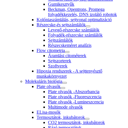
Gumikesztyűk
Beckman, Opentrons, Promega
folyadékkezelés, DNS izoláló robotok
Kolóniaszámlálás, sejtvonal optimalizáció
Részecske-és sejtszámlálók
Levegő-részecske számlálók
Folyadék-részecske számlálók
Sejtszámlálók
Részecskeméret analízis
Flow citometria
Áramlási citométerek
Sejtszorterek
Szoftverek
Hipoxia rendszerek - A sejttenyésztő
munkakörnyezet
Molekuláris biológia
Plate olvasók
Plate olvasók -Abszorbancia
Plate olvasók -Fluoreszcencia
Plate olvasók -Lumineszcencia
Multimode olvasók
ELisa-mosók
Termosztátok, inkubátorok
CO2 termosztátok, inkubátorok
Rázó termosztátok