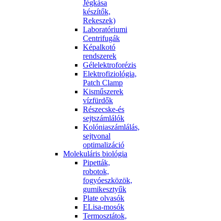
Jégkása
készítők,
Rekeszek)
Laboratóriumi
Centrifugák
Képalkotó
rendszerek
Gélelektroforézis
Elektrofiziológia,
Patch Clamp
Kisműszerek
vízfürdők
Részecske-és
sejtszámlálók
Kolóniaszámlálás,
sejtvonal
optimalizáció
Molekuláris biológia
Pipetták,
robotok,
fogyóeszközök,
gumikesztyűk
Plate olvasók
ELisa-mosók
Termosztátok,