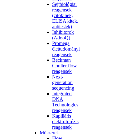
Sejtbiológiai
reagensek
(citokinek,
ELISA kitek,
antitestek)
Inhibitorok
(AdooQ)
Promega
élettudományi
reagensek
Beckman
Coulter flow
reagensek
Next-
generation
sequencing
Integrated
DNA
Technologies
reagensek
Kapilláris
elektroforézis
reagensek
Műszerek
Flow