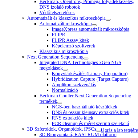
Beckman, Opentrons, Promega folyadékkezelés,
DNS izoláló robotok
Védőfelszerelések
Automatizált és klasszikus mikroszkópia
Automatizált mikroszkópia
ImageXpress automatizált mikroszkópia
FLIPR
FLIPR Assay kitek
Képelemző szoftverek
Klasszikus mikroszkópia
Next Generation Sequencing
Integrated DNA Technologies xGen NGS
megoldások
Könyvtárkészítés (Library Preparation)
Hybridization Capture (Target Capture)
Amplikon szekvenálás
Normalizáció
Beckman Coulter Next Generation Sequencing
termékek
NGS-ben használható készülékek
DNS és össznukleinsav extrakciós kitek
RNS extrakciós kitek
PCR cleanup és méret szerinti szelekció
3D Szferoidok, Organoidok, iPSCs
Ugrás a lap tetejére
3D Bionyomtató, RASTRUM platform