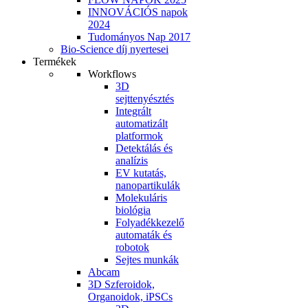
INNOVÁCIÓS napok
2024
Tudományos Nap 2017
Bio-Science díj nyertesei
Termékek
Workflows
3D
sejttenyésztés
Integrált
automatizált
platformok
Detektálás és
analízis
EV kutatás,
nanopartikulák
Molekuláris
biológia
Folyadékkezelő
automaták és
robotok
Sejtes munkák
Abcam
3D Szferoidok,
Organoidok, iPSCs