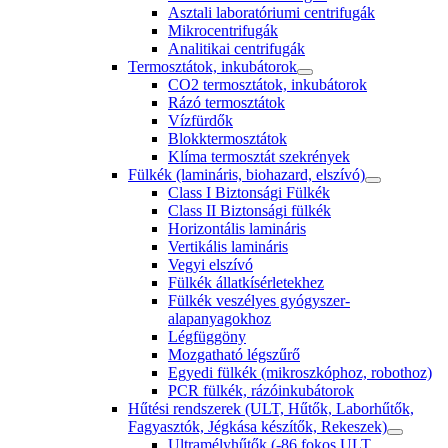
Asztali laboratóriumi centrifugák
Mikrocentrifugák
Analitikai centrifugák
Termosztátok, inkubátorok
CO2 termosztátok, inkubátorok
Rázó termosztátok
Vízfürdők
Blokktermosztátok
Klíma termosztát szekrények
Fülkék (lamináris, biohazard, elszívó)
Class I Biztonsági Fülkék
Class II Biztonsági fülkék
Horizontális lamináris
Vertikális lamináris
Vegyi elszívó
Fülkék állatkísérletekhez
Fülkék veszélyes gyógyszer-
alapanyagokhoz
Légfüggöny
Mozgatható légszűrő
Egyedi fülkék (mikroszkóphoz, robothoz)
PCR fülkék, rázóinkubátorok
Hűtési rendszerek (ULT, Hűtők, Laborhűtők,
Fagyasztók, Jégkása készítők, Rekeszek)
Ultramélyhűtők (-86 fokos ULT