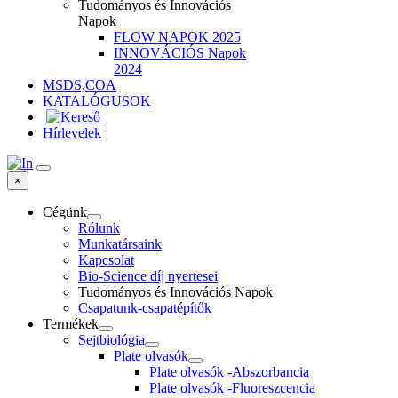
Tudományos és Innovációs
Napok
FLOW NAPOK 2025
INNOVÁCIÓS Napok
2024
MSDS,COA
KATALÓGUSOK
Hírlevelek
×
Cégünk
Rólunk
Munkatársaink
Kapcsolat
Bio-Science díj nyertesei
Tudományos és Innovációs Napok
Csapatunk-csapatépítők
Termékek
Sejtbiológia
Plate olvasók
Plate olvasók -Abszorbancia
Plate olvasók -Fluoreszcencia