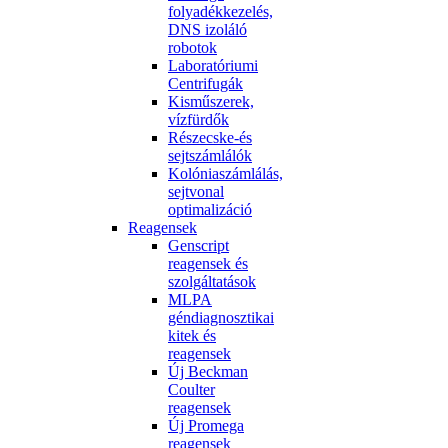
folyadékkezelés,
DNS izoláló
robotok
Laboratóriumi
Centrifugák
Kisműszerek,
vízfürdők
Részecske-és
sejtszámlálók
Kolóniaszámlálás,
sejtvonal
optimalizáció
Reagensek
Genscript
reagensek és
szolgáltatások
MLPA
géndiagnosztikai
kitek és
reagensek
Új Beckman
Coulter
reagensek
Új Promega
reagensek