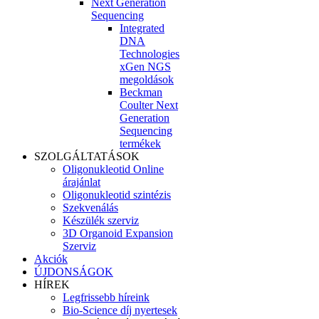
Next Generation
Sequencing
Integrated
DNA
Technologies
xGen NGS
megoldások
Beckman
Coulter Next
Generation
Sequencing
termékek
SZOLGÁLTATÁSOK
Oligonukleotid Online
árajánlat
Oligonukleotid szintézis
Szekvenálás
Készülék szerviz
3D Organoid Expansion
Szerviz
Akciók
ÚJDONSÁGOK
HÍREK
Legfrissebb híreink
Bio-Science díj nyertesek