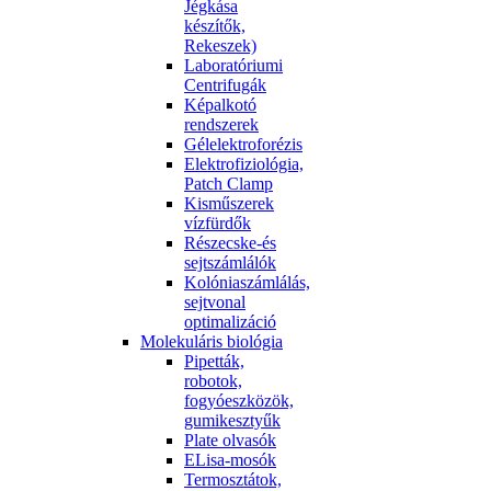
Jégkása
készítők,
Rekeszek)
Laboratóriumi
Centrifugák
Képalkotó
rendszerek
Gélelektroforézis
Elektrofiziológia,
Patch Clamp
Kisműszerek
vízfürdők
Részecske-és
sejtszámlálók
Kolóniaszámlálás,
sejtvonal
optimalizáció
Molekuláris biológia
Pipetták,
robotok,
fogyóeszközök,
gumikesztyűk
Plate olvasók
ELisa-mosók
Termosztátok,