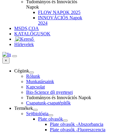
Tudományos és Innovációs
Napok
FLOW NAPOK 2025
INNOVÁCIÓS Napok
2024
MSDS,COA
KATALÓGUSOK
Hírlevelek
×
Cégünk
Rólunk
Munkatársaink
Kapcsolat
Bio-Science díj nyertesei
Tudományos és Innovációs Napok
Csapatunk-csapatépítők
Termékek
Sejtbiológia
Plate olvasók
Plate olvasók -Abszorbancia
Plate olvasók -Fluoreszcencia