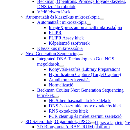
Beckman, Opentrons, Promega folyadékkezelés,
DNS izoláló robotok
Védőfelszerelések
Automatizált és klasszikus mikroszkópia
Automatizált mikroszkópia
ImageXpress automatizált mikroszkópia
FLIPR
FLIPR Assay kitek
Képelemző szoftverek
Klasszikus mikroszkópia
Next Generation Sequencing
Integrated DNA Technologies xGen NGS
megoldások
Könyvtárkészítés (Library Preparation)
Hybridization Capture (Target Capture)
Amplikon szekvenálás
Normalizáció
Beckman Coulter Next Generation Sequencing
termékek
NGS-ben használható készülékek
DNS és össznukleinsav extrakciós kitek
RNS extrakciós kitek
PCR cleanup és méret szerinti szelekció
3D Szferoidok, Organoidok, iPSCs
Ugrás a lap tetejére
3D Bionyomtató, RASTRUM platform