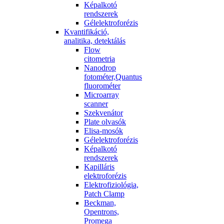
Képalkotó
rendszerek
Gélelektroforézis
Kvantifikáció,
analitika, detektálás
Flow
citometria
Nanodrop
fotométer,Quantus
fluorométer
Microarray
scanner
Szekvenátor
Plate olvasók
Elisa-mosók
Gélelektroforézis
Képalkotó
rendszerek
Kapilláris
elektroforézis
Elektrofiziológia,
Patch Clamp
Beckman,
Opentrons,
Promega