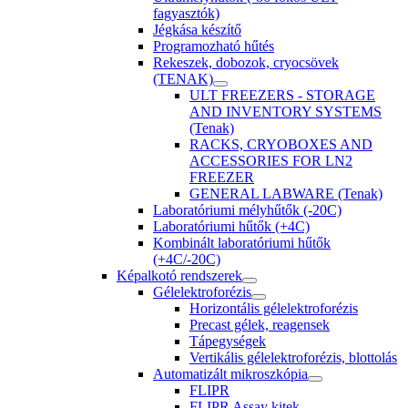
fagyasztók)
Jégkása készítő
Programozható hűtés
Rekeszek, dobozok, cryocsövek
(TENAK)
ULT FREEZERS - STORAGE
AND INVENTORY SYSTEMS
(Tenak)
RACKS, CRYOBOXES AND
ACCESSORIES FOR LN2
FREEZER
GENERAL LABWARE (Tenak)
Laboratóriumi mélyhűtők (-20C)
Laboratóriumi hűtők (+4C)
Kombinált laboratóriumi hűtők
(+4C/-20C)
Képalkotó rendszerek
Gélelektroforézis
Horizontális gélelektroforézis
Precast gélek, reagensek
Tápegységek
Vertikális gélelektroforézis, blottolás
Automatizált mikroszkópia
FLIPR
FLIPR Assay kitek