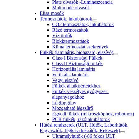
Plate olvasók -Lumineszcencia
Multimode olvasók
Elisa-mosók
Termosztátok, inkubátorok
CO2 termosztátok, inkubátorok
Rázó termosztátok
Vízfürdők
Blokktermosztátok
Klíma termosztát szekrények
Fülkék (lamináris, biohazard, elszívó)
Class I Biztonsági Fülkék
Class II Biztonsági fülkék
Horizontális lamináris
Vertikális lamináris
Vegyi elszívó
Fülkék állatkísérletekhez
Fülkék veszélyes gyógyszer-
alapanyagokhoz
Légfüggöny
Mozgatható légszűrő
Egyedi fülkék (mikroszkóphoz, robothoz)
PCR fülkék, rázóinkubátorok
Hűtési rendszerek (ULT, Hűtők, Laborhűtők,
Fagyasztók, Jégkása készítők, Rekeszek)
Ultramélyhűtők (-86 fokos ULT