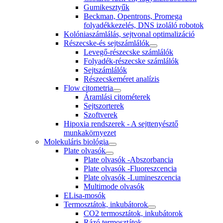
Gumikesztyűk
Beckman, Opentrons, Promega
folyadékkezelés, DNS izoláló robotok
Kolóniaszámlálás, sejtvonal optimalizáció
Részecske-és sejtszámlálók
Levegő-részecske számlálók
Folyadék-részecske számlálók
Sejtszámlálók
Részecskeméret analízis
Flow citometria
Áramlási citométerek
Sejtszorterek
Szoftverek
Hipoxia rendszerek - A sejttenyésztő
munkakörnyezet
Molekuláris biológia
Plate olvasók
Plate olvasók -Abszorbancia
Plate olvasók -Fluoreszcencia
Plate olvasók -Lumineszcencia
Multimode olvasók
ELisa-mosók
Termosztátok, inkubátorok
CO2 termosztátok, inkubátorok
Rázó termosztátok