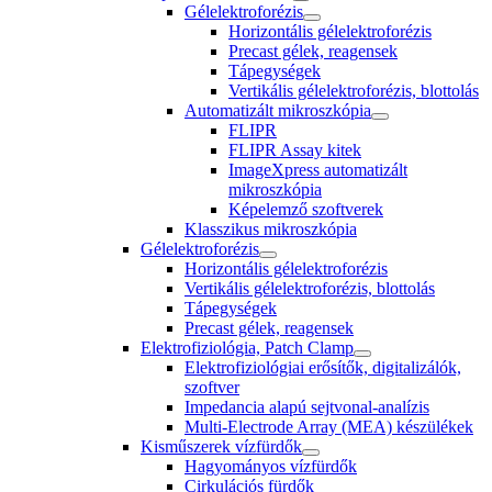
Gélelektroforézis
Horizontális gélelektroforézis
Precast gélek, reagensek
Tápegységek
Vertikális gélelektroforézis, blottolás
Automatizált mikroszkópia
FLIPR
FLIPR Assay kitek
ImageXpress automatizált
mikroszkópia
Képelemző szoftverek
Klasszikus mikroszkópia
Gélelektroforézis
Horizontális gélelektroforézis
Vertikális gélelektroforézis, blottolás
Tápegységek
Precast gélek, reagensek
Elektrofiziológia, Patch Clamp
Elektrofiziológiai erősítők, digitalizálók,
szoftver
Impedancia alapú sejtvonal-analízis
Multi-Electrode Array (MEA) készülékek
Kisműszerek vízfürdők
Hagyományos vízfürdők
Cirkulációs fürdők