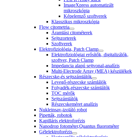
ImageXpress automatizált
mikroszkópia
Képelemző szoftverek
Klasszikus mikroszkópia
Flow citometria
Áramlási citométerek
Sejtszorterek
Szoftverek
Elektrofiziológia, Patch Clamp
Elektrofiziológiai erősítők, digitalizálók,
szoftver, Patch Clamp
Impedancia alapú sejtvonal-analízis
Multi-Electrode Array (MEA) készülékek
Részecske-és sejtszámlálók
Levegő-részecske számlálók
Folyadék-részecske számlálók
TOC mérők
Sejtszámlálók
Részecskeméret analízis
Nukleinsav-izoláló robot
Pipetták, robotok
Kapilláris elektroforézis
Nanodrop fotométer,Quantus fluorométer
Gélelektroforézis