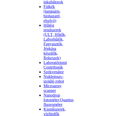
inkubátorok
Fülkék
(lamináris,
biohazard,
elszívó)
Hűtési
rendszerek
(ULT, Hűtők,
Laborhűtők,
Fagyasztók,
Jégkása
készítők,
Rekeszek)
Laboratóriumi
Centrifugák
Szekvenátor
Nukleinsav-
izoláló robot
Microarray
scanner
Nanodrop
fotométer,Quantus
fluorométer
Kisműszerek,
vízfürdők