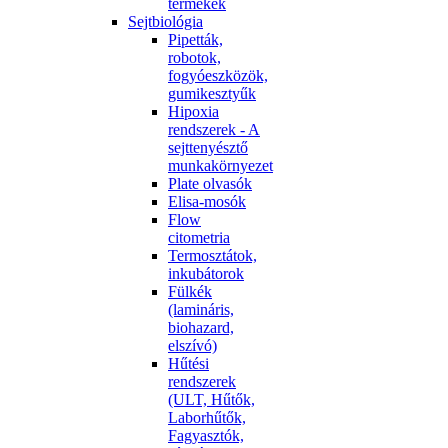
termékek
Sejtbiológia
Pipetták,
robotok,
fogyóeszközök,
gumikesztyűk
Hipoxia
rendszerek - A
sejttenyésztő
munkakörnyezet
Plate olvasók
Elisa-mosók
Flow
citometria
Termosztátok,
inkubátorok
Fülkék
(lamináris,
biohazard,
elszívó)
Hűtési
rendszerek
(ULT, Hűtők,
Laborhűtők,
Fagyasztók,