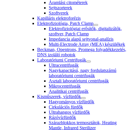
Áramlási citométerek
Sejtszorterek
Szoftverek
Kapilláris elektroforézis
Elektrofiziológia, Patch Clamp
Elektrofiziológiai erősítők, digitalizálók,
szoftver, Patch Clamp
Impedancia alapú sejtvonal-analízis
Multi-Electrode Array (MEA) készülékek
Beckman, Opentrons, Promega folyadékkezelés,
DNS izoláló robotok
Laboratóriumi Centrifugák
Ultracentrifugák
Nagykapacitású, nagy fordulatszámú
laboratóriumi centrifugák
Asztali laboratóriumi centrifugák
Mikrocentrifugák
Analitikai centrifugák
Kisműszerek, vízfürdők
Hagyományos vízfürdők
Cirkulációs fürdők
Ultrahangos vízfürdők
Rázóvízfürdők
Szárazblokkos termosztátok, Heating
Mantle, Infrared Sterilizer