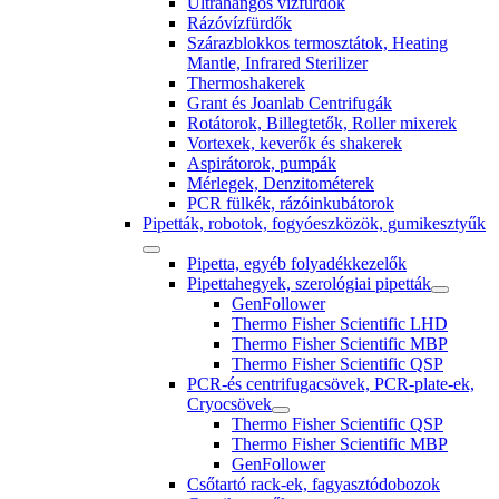
Ultrahangos vízfürdők
Rázóvízfürdők
Szárazblokkos termosztátok, Heating
Mantle, Infrared Sterilizer
Thermoshakerek
Grant és Joanlab Centrifugák
Rotátorok, Billegtetők, Roller mixerek
Vortexek, keverők és shakerek
Aspirátorok, pumpák
Mérlegek, Denzitométerek
PCR fülkék, rázóinkubátorok
Pipetták, robotok, fogyóeszközök, gumikesztyűk
Pipetta, egyéb folyadékkezelők
Pipettahegyek, szerológiai pipetták
GenFollower
Thermo Fisher Scientific LHD
Thermo Fisher Scientific MBP
Thermo Fisher Scientific QSP
PCR-és centrifugacsövek, PCR-plate-ek,
Cryocsövek
Thermo Fisher Scientific QSP
Thermo Fisher Scientific MBP
GenFollower
Csőtartó rack-ek, fagyasztódobozok