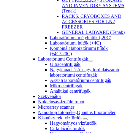
ULT FREEZERS - STORAGE
AND INVENTORY SYSTEMS
(Tenak)
RACKS, CRYOBOXES AND
ACCESSORIES FOR LN2
FREEZER
GENERAL LABWARE (Tenak)
Laboratóriumi mélyhűtők (-20C)
Laboratóriumi hűtők (+4C)
Kombinált laboratóriumi hűtők
(+4C/-20C)
Laboratóriumi Centrifugák
Ultracentrifugák
Nagykapacitású, nagy fordulatszámú
laboratóriumi centrifugák
Asztali laboratóriumi centrifugák
Mikrocentrifugák
Analitikai centrifugák
Szekvenátor
Nukleinsav-izoláló robot
Microarray scanner
Nanodrop fotométer,Quantus fluorométer
Kisműszerek, vízfürdők
Hagyományos vízfürdők
Cirkulációs fürdők