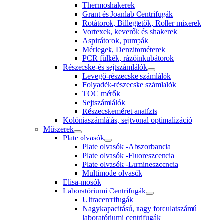
Thermoshakerek
Grant és Joanlab Centrifugák
Rotátorok, Billegtetők, Roller mixerek
Vortexek, keverők és shakerek
Aspirátorok, pumpák
Mérlegek, Denzitométerek
PCR fülkék, rázóinkubátorok
Részecske-és sejtszámlálók
Levegő-részecske számlálók
Folyadék-részecske számlálók
TOC mérők
Sejtszámlálók
Részecskeméret analízis
Kolóniaszámlálás, sejtvonal optimalizáció
Műszerek
Plate olvasók
Plate olvasók -Abszorbancia
Plate olvasók -Fluoreszcencia
Plate olvasók -Lumineszcencia
Multimode olvasók
Elisa-mosók
Laboratóriumi Centrifugák
Ultracentrifugák
Nagykapacitású, nagy fordulatszámú
laboratóriumi centrifugák