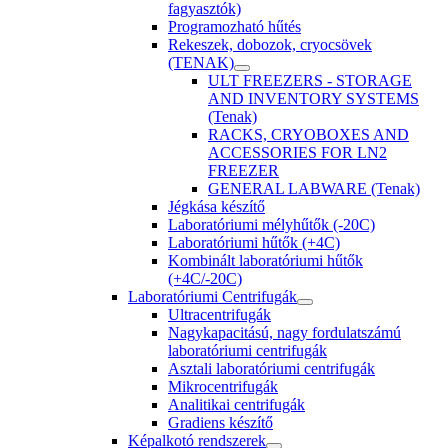
fagyasztók)
Programozható hűtés
Rekeszek, dobozok, cryocsövek
(TENAK)
ULT FREEZERS - STORAGE
AND INVENTORY SYSTEMS
(Tenak)
RACKS, CRYOBOXES AND
ACCESSORIES FOR LN2
FREEZER
GENERAL LABWARE (Tenak)
Jégkása készítő
Laboratóriumi mélyhűtők (-20C)
Laboratóriumi hűtők (+4C)
Kombinált laboratóriumi hűtők
(+4C/-20C)
Laboratóriumi Centrifugák
Ultracentrifugák
Nagykapacitású, nagy fordulatszámú
laboratóriumi centrifugák
Asztali laboratóriumi centrifugák
Mikrocentrifugák
Analitikai centrifugák
Gradiens készítő
Képalkotó rendszerek