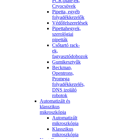
PCR-plate-ek,
Cryocsövek
Pipetta, egyéb
folyadékkezelők
Védőfelszerelések
Pipettahegyek,
szerológiai
pipetták
Csőtartó rack-
ek,
fagyasztódobozok
Gumikesztyűk
Beckman,
Opentrons,
Promega
folyadékkezelés,
DNS izoláló
robotok
Automatizált és
klasszikus
mikroszkópia
Automatizált
mikroszkópia
Klasszikus
mikroszkópia