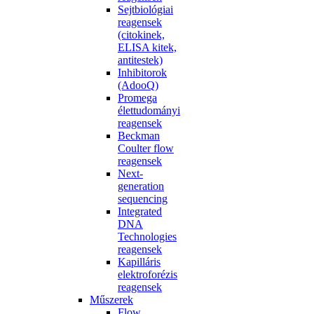
Sejtbiológiai
reagensek
(citokinek,
ELISA kitek,
antitestek)
Inhibitorok
(AdooQ)
Promega
élettudományi
reagensek
Beckman
Coulter flow
reagensek
Next-
generation
sequencing
Integrated
DNA
Technologies
reagensek
Kapilláris
elektroforézis
reagensek
Műszerek
Flow