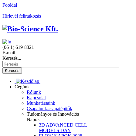
Főoldal
Hírlevél feliratkozás
(06-1) 619-8321
E-mail
Keresés...
Keresés
Cégünk
Rólunk
Kapcsolat
Munkatársaink
Csapatunk-csapatépítők
Tudományos és Innovációs
Napok
3D ADVANCED CELL
MODELS DAY
FLOW NAPOK 2025