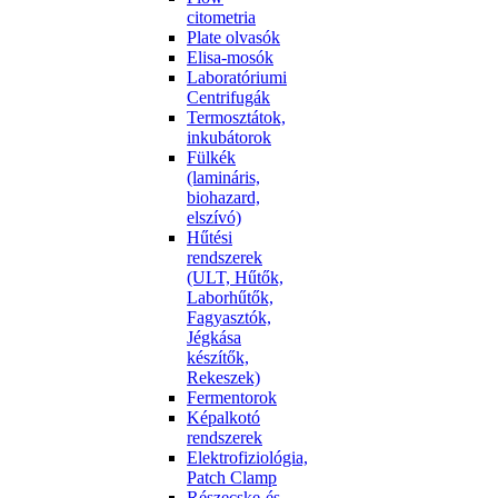
citometria
Plate olvasók
Elisa-mosók
Laboratóriumi
Centrifugák
Termosztátok,
inkubátorok
Fülkék
(lamináris,
biohazard,
elszívó)
Hűtési
rendszerek
(ULT, Hűtők,
Laborhűtők,
Fagyasztók,
Jégkása
készítők,
Rekeszek)
Fermentorok
Képalkotó
rendszerek
Elektrofiziológia,
Patch Clamp
Részecske-és