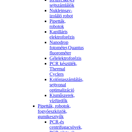
sejtszámlálók
Nukleinsav-
izoláló robot
Pipetták,
robotok
Kapilláris
elektroforézis
Nanodrop
fotométer,Quantus
fluorométer
Gélelektroforézis
PCR készülék,
Thermal
Cyclers
Kolóniaszámlálás,
sejtvonal
optimalizáció
Kisműszerek,
vízfürdők
Pipetták, robotok,
fogyóeszközök,
gumikesztyűk
PCR-és
centrifugacsövek,