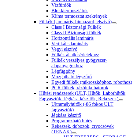
Vízfürdők
Blokktermosztátok
Klíma termosztát szekrények
Fülkék (lamináris, biohazard, elszívó)
Class I Biztonsági Fülkék
Class II Biztonsági fülkék
Horizontális lamináris
Vertikális lamináris
Vegyi elszívó
Fülkék állatkísérletekhez
Fülkék veszélyes gyógyszer-
alapanyagokhoz
Légfüggöny
Mozgatható légszűrő
Egyedi fülkék (mikroszkóphoz, robothoz)
PCR fülkék, rázóinkubátorok
Hűtési rendszerek (ULT, Hűtők, Laborhűtők,
Fagyasztók, Jégkása készítők, Rekeszek)
Ultramélyhűtők (-86 fokos ULT
fagyasztók)
Jégkása készítő
Programozható hűtés
Rekeszek, dobozok, cryocsövek
(TENAK)