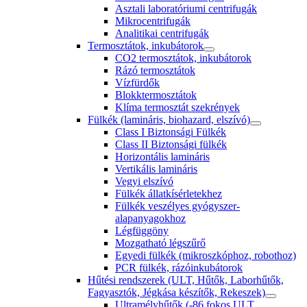
Asztali laboratóriumi centrifugák
Mikrocentrifugák
Analitikai centrifugák
Termosztátok, inkubátorok
CO2 termosztátok, inkubátorok
Rázó termosztátok
Vízfürdők
Blokktermosztátok
Klíma termosztát szekrények
Fülkék (lamináris, biohazard, elszívó)
Class I Biztonsági Fülkék
Class II Biztonsági fülkék
Horizontális lamináris
Vertikális lamináris
Vegyi elszívó
Fülkék állatkísérletekhez
Fülkék veszélyes gyógyszer-
alapanyagokhoz
Légfüggöny
Mozgatható légszűrő
Egyedi fülkék (mikroszkóphoz, robothoz)
PCR fülkék, rázóinkubátorok
Hűtési rendszerek (ULT, Hűtők, Laborhűtők,
Fagyasztók, Jégkása készítők, Rekeszek)
Ultramélyhűtők (-86 fokos ULT