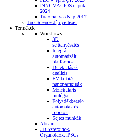
INNOVÁCIÓS napok
2024
Tudományos Nap 2017
Bio-Science díj nyertesei
Termékek
Workflows
3D
sejttenyésztés
Integrált
automatizált
platformok
Detektálás és
analízis
EV kutatás,
nanopartikulák
Molekuláris
biológia
Folyadékkezelő
automaták és
robotok
Sejtes munkák
Abcam
3D Szferoidok,
Organoidok, iPSCs