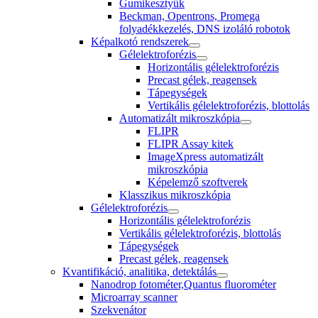
Gumikesztyűk
Beckman, Opentrons, Promega
folyadékkezelés, DNS izoláló robotok
Képalkotó rendszerek
Gélelektroforézis
Horizontális gélelektroforézis
Precast gélek, reagensek
Tápegységek
Vertikális gélelektroforézis, blottolás
Automatizált mikroszkópia
FLIPR
FLIPR Assay kitek
ImageXpress automatizált
mikroszkópia
Képelemző szoftverek
Klasszikus mikroszkópia
Gélelektroforézis
Horizontális gélelektroforézis
Vertikális gélelektroforézis, blottolás
Tápegységek
Precast gélek, reagensek
Kvantifikáció, analitika, detektálás
Nanodrop fotométer,Quantus fluorométer
Microarray scanner
Szekvenátor