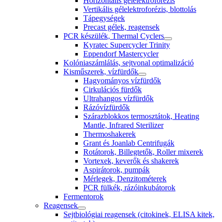
Horizontális gélelektroforézis
Vertikális gélelektroforézis, blottolás
Tápegységek
Precast gélek, reagensek
PCR készülék, Thermal Cyclers
Kyratec Supercycler Trinity
Eppendorf Mastercycler
Kolóniaszámlálás, sejtvonal optimalizáció
Kisműszerek, vízfürdők
Hagyományos vízfürdők
Cirkulációs fürdők
Ultrahangos vízfürdők
Rázóvízfürdők
Szárazblokkos termosztátok, Heating
Mantle, Infrared Sterilizer
Thermoshakerek
Grant és Joanlab Centrifugák
Rotátorok, Billegtetők, Roller mixerek
Vortexek, keverők és shakerek
Aspirátorok, pumpák
Mérlegek, Denzitométerek
PCR fülkék, rázóinkubátorok
Fermentorok
Reagensek
Sejtbiológiai reagensek (citokinek, ELISA kitek,