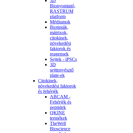
3D
Bionyomtató,
RASTRUM
platform
Médiumok
Biotinták,
mátrixok,
citokinek,
növekedési
faktorok és
reagensek
Sejtek - iPSCs
3D
sejttenyésztő
plate-ek
Citokinek,
növekedési faktorok
és fehérjék
ABCAM -
Fehérjék és
peptidek
QKINE
termékek
TheWell
Bioscience