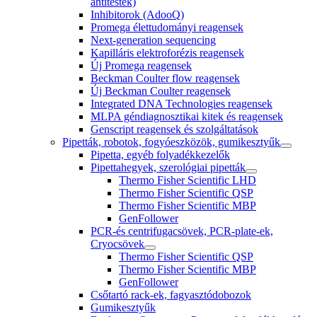
antitestek)
Inhibitorok (AdooQ)
Promega élettudományi reagensek
Next-generation sequencing
Kapilláris elektroforézis reagensek
Új Promega reagensek
Beckman Coulter flow reagensek
Új Beckman Coulter reagensek
Integrated DNA Technologies reagensek
MLPA géndiagnosztikai kitek és reagensek
Genscript reagensek és szolgáltatások
Pipetták, robotok, fogyóeszközök, gumikesztyűk
Pipetta, egyéb folyadékkezelők
Pipettahegyek, szerológiai pipetták
Thermo Fisher Scientific LHD
Thermo Fisher Scientific QSP
Thermo Fisher Scientific MBP
GenFollower
PCR-és centrifugacsövek, PCR-plate-ek,
Cryocsövek
Thermo Fisher Scientific QSP
Thermo Fisher Scientific MBP
GenFollower
Csőtartó rack-ek, fagyasztódobozok
Gumikesztyűk