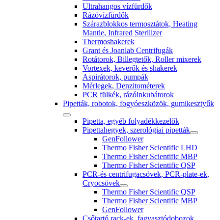
Ultrahangos vízfürdők
Rázóvízfürdők
Szárazblokkos termosztátok, Heating
Mantle, Infrared Sterilizer
Thermoshakerek
Grant és Joanlab Centrifugák
Rotátorok, Billegtetők, Roller mixerek
Vortexek, keverők és shakerek
Aspirátorok, pumpák
Mérlegek, Denzitométerek
PCR fülkék, rázóinkubátorok
Pipetták, robotok, fogyóeszközök, gumikesztyűk
Pipetta, egyéb folyadékkezelők
Pipettahegyek, szerológiai pipetták
GenFollower
Thermo Fisher Scientific LHD
Thermo Fisher Scientific MBP
Thermo Fisher Scientific QSP
PCR-és centrifugacsövek, PCR-plate-ek,
Cryocsövek
Thermo Fisher Scientific QSP
Thermo Fisher Scientific MBP
GenFollower
Csőtartó rack-ek, fagyasztódobozok