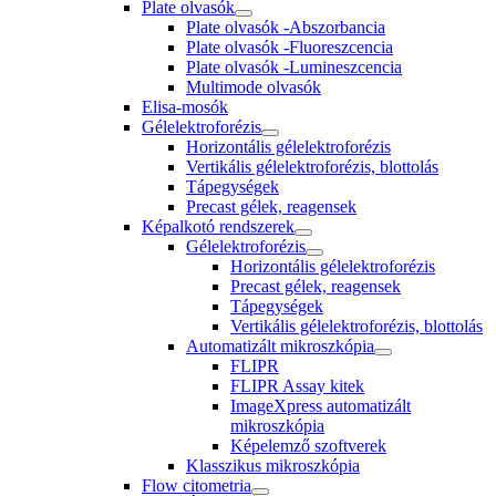
Plate olvasók
Plate olvasók -Abszorbancia
Plate olvasók -Fluoreszcencia
Plate olvasók -Lumineszcencia
Multimode olvasók
Elisa-mosók
Gélelektroforézis
Horizontális gélelektroforézis
Vertikális gélelektroforézis, blottolás
Tápegységek
Precast gélek, reagensek
Képalkotó rendszerek
Gélelektroforézis
Horizontális gélelektroforézis
Precast gélek, reagensek
Tápegységek
Vertikális gélelektroforézis, blottolás
Automatizált mikroszkópia
FLIPR
FLIPR Assay kitek
ImageXpress automatizált
mikroszkópia
Képelemző szoftverek
Klasszikus mikroszkópia
Flow citometria