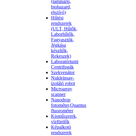
(lamináris,
biohazard,
elszívó)
Hűtési
rendszerek
(ULT, Hűtők,
Laborhűtők,
Fagyasztók,
Jégkása
készítők,
Rekeszek)
Laboratóriumi
Centrifugák
Szekvenátor
Nukleinsav-
izoláló robot
Microarray
scanner
Nanodrop
fotométer,Quantus
fluorométer
Kisműszerek,
vízfürdők
Képalkotó
rendszerek