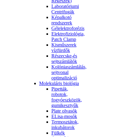
Rekeszek)
Laboratóriumi
Centrifugák
Képalkotó
rendszerek
Gélelektroforézis
Elektrofiziológia,
Patch Clamp
Kisműszerek
vízfürdők
Részecske-és
sejtszámlálók
Kolóniaszámlálás,
sejtvonal
optimalizáció
Molekuláris biológia
Pipetták,
robotok,
fogyóeszközök,
gumikesztyűk
Plate olvasók
ELisa-mosók
Termosztátok,
inkubátorok
Fülkék