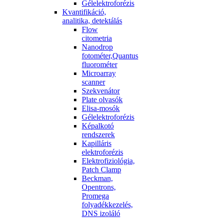
Gélelektroforézis
Kvantifikáció,
analitika, detektálás
Flow
citometria
Nanodrop
fotométer,Quantus
fluorométer
Microarray
scanner
Szekvenátor
Plate olvasók
Elisa-mosók
Gélelektroforézis
Képalkotó
rendszerek
Kapilláris
elektroforézis
Elektrofiziológia,
Patch Clamp
Beckman,
Opentrons,
Promega
folyadékkezelés,
DNS izoláló