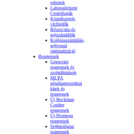
robotok
Laboratóriumi
Centrifugák
Kisműszerek,
vízfürdők
Részecske-és
sejtszámlálók
Kolóniaszámlálás,
sejtvonal
optimalizáció
Reagensek
Genscript
reagensek és
szolgáltatások
MLPA
géndiagnosztikai
kitek és
reagensek
Új Beckman
Coulter
reagensek
Új Promega
reagensek
Sejtbiológiai
reagensek