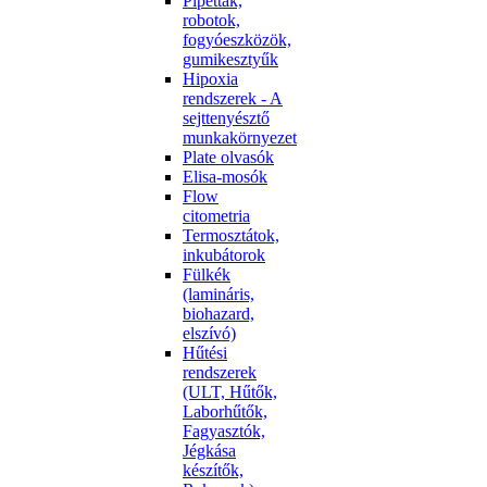
Pipetták,
robotok,
fogyóeszközök,
gumikesztyűk
Hipoxia
rendszerek - A
sejttenyésztő
munkakörnyezet
Plate olvasók
Elisa-mosók
Flow
citometria
Termosztátok,
inkubátorok
Fülkék
(lamináris,
biohazard,
elszívó)
Hűtési
rendszerek
(ULT, Hűtők,
Laborhűtők,
Fagyasztók,
Jégkása
készítők,