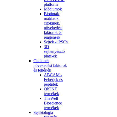
platform
Médiumok
Biotinták,
mátrixok,
citokinek,
növekedési
faktorok és
reagensek
Sejtek - iPSCs
3D
sejttenyésztő
plate-ek
Citokinek,
növekedési faktorok
és fehérjék
ABCAM -
Fehérjék és
peptidek
QKINE
termékek
TheWell
Bioscience
termékek
Sejtbiológia