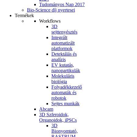
Tudományos Nap 2017
Bio-Science díj nyertesei
Termékek
Workflows
3D
sejttenyésztés
Integrált
automatizált
platformok
Detektálás és
analízis
EV kutatás,
nanopartikulák
Molekuláris
biológia
Folyadékkezelő
automaták és
robotok
Sejtes munkák
Abcam
3D Szferoidok,
Organoidok, iPSCs
3D
Bionyomtató,
RASTRUM