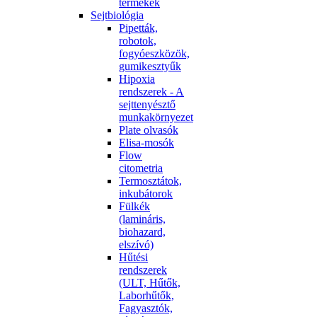
termékek
Sejtbiológia
Pipetták,
robotok,
fogyóeszközök,
gumikesztyűk
Hipoxia
rendszerek - A
sejttenyésztő
munkakörnyezet
Plate olvasók
Elisa-mosók
Flow
citometria
Termosztátok,
inkubátorok
Fülkék
(lamináris,
biohazard,
elszívó)
Hűtési
rendszerek
(ULT, Hűtők,
Laborhűtők,
Fagyasztók,