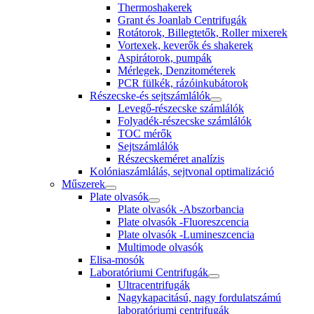
Thermoshakerek
Grant és Joanlab Centrifugák
Rotátorok, Billegtetők, Roller mixerek
Vortexek, keverők és shakerek
Aspirátorok, pumpák
Mérlegek, Denzitométerek
PCR fülkék, rázóinkubátorok
Részecske-és sejtszámlálók
Levegő-részecske számlálók
Folyadék-részecske számlálók
TOC mérők
Sejtszámlálók
Részecskeméret analízis
Kolóniaszámlálás, sejtvonal optimalizáció
Műszerek
Plate olvasók
Plate olvasók -Abszorbancia
Plate olvasók -Fluoreszcencia
Plate olvasók -Lumineszcencia
Multimode olvasók
Elisa-mosók
Laboratóriumi Centrifugák
Ultracentrifugák
Nagykapacitású, nagy fordulatszámú
laboratóriumi centrifugák