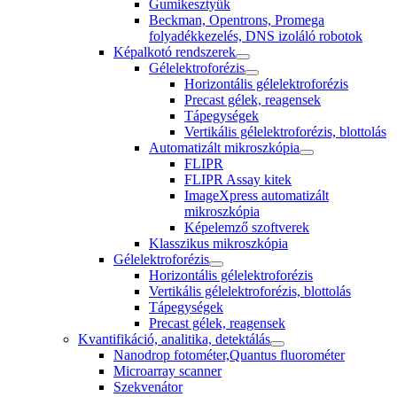
Gumikesztyűk
Beckman, Opentrons, Promega
folyadékkezelés, DNS izoláló robotok
Képalkotó rendszerek
Gélelektroforézis
Horizontális gélelektroforézis
Precast gélek, reagensek
Tápegységek
Vertikális gélelektroforézis, blottolás
Automatizált mikroszkópia
FLIPR
FLIPR Assay kitek
ImageXpress automatizált
mikroszkópia
Képelemző szoftverek
Klasszikus mikroszkópia
Gélelektroforézis
Horizontális gélelektroforézis
Vertikális gélelektroforézis, blottolás
Tápegységek
Precast gélek, reagensek
Kvantifikáció, analitika, detektálás
Nanodrop fotométer,Quantus fluorométer
Microarray scanner
Szekvenátor