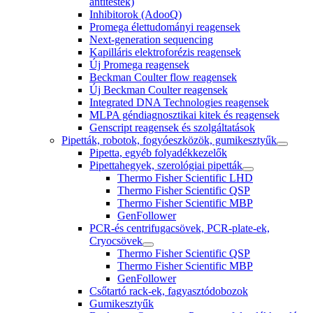
antitestek)
Inhibitorok (AdooQ)
Promega élettudományi reagensek
Next-generation sequencing
Kapilláris elektroforézis reagensek
Új Promega reagensek
Beckman Coulter flow reagensek
Új Beckman Coulter reagensek
Integrated DNA Technologies reagensek
MLPA géndiagnosztikai kitek és reagensek
Genscript reagensek és szolgáltatások
Pipetták, robotok, fogyóeszközök, gumikesztyűk
Pipetta, egyéb folyadékkezelők
Pipettahegyek, szerológiai pipetták
Thermo Fisher Scientific LHD
Thermo Fisher Scientific QSP
Thermo Fisher Scientific MBP
GenFollower
PCR-és centrifugacsövek, PCR-plate-ek,
Cryocsövek
Thermo Fisher Scientific QSP
Thermo Fisher Scientific MBP
GenFollower
Csőtartó rack-ek, fagyasztódobozok
Gumikesztyűk