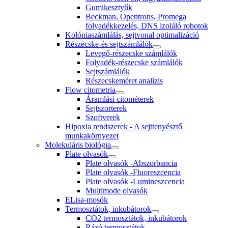
Gumikesztyűk
Beckman, Opentrons, Promega
folyadékkezelés, DNS izoláló robotok
Kolóniaszámlálás, sejtvonal optimalizáció
Részecske-és sejtszámlálók
Levegő-részecske számlálók
Folyadék-részecske számlálók
Sejtszámlálók
Részecskeméret analízis
Flow citometria
Áramlási citométerek
Sejtszorterek
Szoftverek
Hipoxia rendszerek - A sejttenyésztő
munkakörnyezet
Molekuláris biológia
Plate olvasók
Plate olvasók -Abszorbancia
Plate olvasók -Fluoreszcencia
Plate olvasók -Lumineszcencia
Multimode olvasók
ELisa-mosók
Termosztátok, inkubátorok
CO2 termosztátok, inkubátorok
Rázó termosztátok