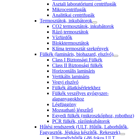
Asztali laboratóriumi centrifugák
Mikrocentrifugák
Analitikai centrifugák
Termosztátok, inkubátorok
CO2 termosztátok, inkubátorok
Rázó termosztátok
Vízfürdők
Blokktermosztátok
Klíma termosztát szekrények
Fülkék (lamináris, biohazard, elszívó)
Class I Biztonsági Fülkék
Class II Biztonsági fülkék
Horizontális lamináris
Vertikális lamináris
Vegyi elszívó
Fülkék állatkísérletekhez
Fülkék veszélyes gyógyszer-
alapanyagokhoz
Légfüggöny
Mozgatható légszűrő
Egyedi fülkék (mikroszkóphoz, robothoz)
PCR fülkék, rázóinkubátorok
Hűtési rendszerek (ULT, Hűtők, Laborhűtők,
Fagyasztók, Jégkása készítők, Rekeszek)
Ultramélyhűtők (-86 fokos ULT