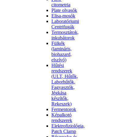
citometria
Plate olvasók
Elisa-mosók
Laboratóriumi
Centrifugák
Termosztátok,
inkubátorok
Fülkék
(lamináris,
biohazard,
elszívó)
Hűtési
rendszerek
(ULT, Hűtők,
Laborhűtők,
Fagyasztók,
Jégkása
készítők,
Rekeszek)
Fermentorok
Képalkotó
rendszerek
Elektrofiziológia,
Patch Clamp
Részecske-és