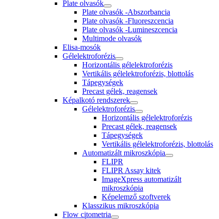
Plate olvasók
Plate olvasók -Abszorbancia
Plate olvasók -Fluoreszcencia
Plate olvasók -Lumineszcencia
Multimode olvasók
Elisa-mosók
Gélelektroforézis
Horizontális gélelektroforézis
Vertikális gélelektroforézis, blottolás
Tápegységek
Precast gélek, reagensek
Képalkotó rendszerek
Gélelektroforézis
Horizontális gélelektroforézis
Precast gélek, reagensek
Tápegységek
Vertikális gélelektroforézis, blottolás
Automatizált mikroszkópia
FLIPR
FLIPR Assay kitek
ImageXpress automatizált
mikroszkópia
Képelemző szoftverek
Klasszikus mikroszkópia
Flow citometria