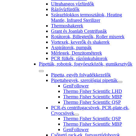
Ultrahangos vízfürdők
Rázóvízfürdők
Szárazblokkos termosztátok, Heating
Mantle, Infrared Sterilizer
Thermoshakerek
Grant és Joanlab Centrifugák
Rotátorok, Billegtetők, Roller mixerek
Vortexek, keverők és shakerek
Aspirátorok, pumpák
Mérlegek, Denzitométerek
PCR fülkék, rázóinkubátorok
Pipetták, robotok, fogyóeszközök, gumikesztyűk
Pipetta, egyéb folyadékkezelők
Pipettahegyek, szerológiai pipetták
GenFollower
Thermo Fisher Scientific LHD
Thermo Fisher Scientific MBP
Thermo Fisher Scientific QSP
PCR-és centrifugacsövek, PCR-plate-ek,
Cryocsövek
Thermo Fisher Scientific QSP
Thermo Fisher Scientific MBP
GenFollower
Csőtartó rack-ek, fagyasztódobozok