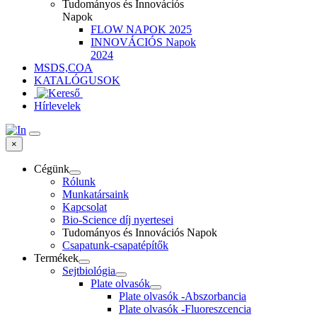
Tudományos és Innovációs
Napok
FLOW NAPOK 2025
INNOVÁCIÓS Napok
2024
MSDS,COA
KATALÓGUSOK
Hírlevelek
×
Cégünk
Rólunk
Munkatársaink
Kapcsolat
Bio-Science díj nyertesei
Tudományos és Innovációs Napok
Csapatunk-csapatépítők
Termékek
Sejtbiológia
Plate olvasók
Plate olvasók -Abszorbancia
Plate olvasók -Fluoreszcencia