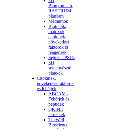
3D
Bionyomtató,
RASTRUM
platform
Médiumok
Biotinták,
mátrixok,
citokinek,
növekedési
faktorok és
reagensek
Sejtek - iPSCs
3D
sejttenyésztő
plate-ek
Citokinek,
növekedési faktorok
és fehérjék
ABCAM -
Fehérjék és
peptidek
QKINE
termékek
TheWell
Bioscience