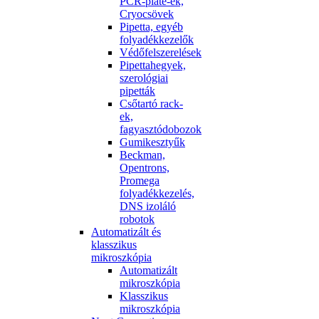
PCR-plate-ek,
Cryocsövek
Pipetta, egyéb
folyadékkezelők
Védőfelszerelések
Pipettahegyek,
szerológiai
pipetták
Csőtartó rack-
ek,
fagyasztódobozok
Gumikesztyűk
Beckman,
Opentrons,
Promega
folyadékkezelés,
DNS izoláló
robotok
Automatizált és
klasszikus
mikroszkópia
Automatizált
mikroszkópia
Klasszikus
mikroszkópia