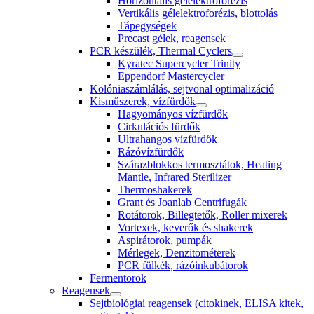
Horizontális gélelektroforézis
Vertikális gélelektroforézis, blottolás
Tápegységek
Precast gélek, reagensek
PCR készülék, Thermal Cyclers
Kyratec Supercycler Trinity
Eppendorf Mastercycler
Kolóniaszámlálás, sejtvonal optimalizáció
Kisműszerek, vízfürdők
Hagyományos vízfürdők
Cirkulációs fürdők
Ultrahangos vízfürdők
Rázóvízfürdők
Szárazblokkos termosztátok, Heating
Mantle, Infrared Sterilizer
Thermoshakerek
Grant és Joanlab Centrifugák
Rotátorok, Billegtetők, Roller mixerek
Vortexek, keverők és shakerek
Aspirátorok, pumpák
Mérlegek, Denzitométerek
PCR fülkék, rázóinkubátorok
Fermentorok
Reagensek
Sejtbiológiai reagensek (citokinek, ELISA kitek,