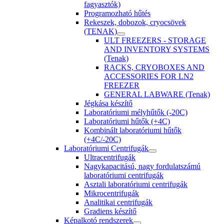
fagyasztók)
Programozható hűtés
Rekeszek, dobozok, cryocsövek
(TENAK)
ULT FREEZERS - STORAGE
AND INVENTORY SYSTEMS
(Tenak)
RACKS, CRYOBOXES AND
ACCESSORIES FOR LN2
FREEZER
GENERAL LABWARE (Tenak)
Jégkása készítő
Laboratóriumi mélyhűtők (-20C)
Laboratóriumi hűtők (+4C)
Kombinált laboratóriumi hűtők
(+4C/-20C)
Laboratóriumi Centrifugák
Ultracentrifugák
Nagykapacitású, nagy fordulatszámú
laboratóriumi centrifugák
Asztali laboratóriumi centrifugák
Mikrocentrifugák
Analitikai centrifugák
Gradiens készítő
Képalkotó rendszerek