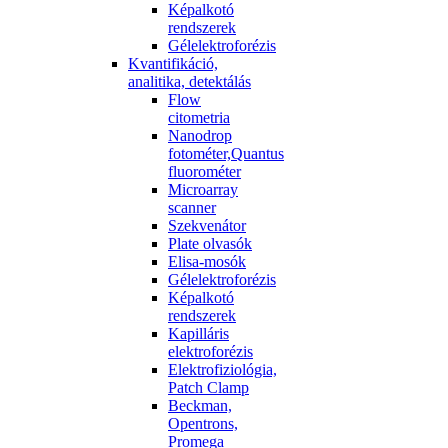
Képalkotó
rendszerek
Gélelektroforézis
Kvantifikáció,
analitika, detektálás
Flow
citometria
Nanodrop
fotométer,Quantus
fluorométer
Microarray
scanner
Szekvenátor
Plate olvasók
Elisa-mosók
Gélelektroforézis
Képalkotó
rendszerek
Kapilláris
elektroforézis
Elektrofiziológia,
Patch Clamp
Beckman,
Opentrons,
Promega