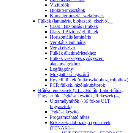
Vízfürdők
Blokktermosztátok
Klíma termosztát szekrények
Fülkék (lamináris, biohazard, elszívó)
Class I Biztonsági Fülkék
Class II Biztonsági fülkék
Horizontális lamináris
Vertikális lamináris
Vegyi elszívó
Fülkék állatkísérletekhez
Fülkék veszélyes gyógyszer-
alapanyagokhoz
Légfüggöny
Mozgatható légszűrő
Egyedi fülkék (mikroszkóphoz, robothoz)
PCR fülkék, rázóinkubátorok
Hűtési rendszerek (ULT, Hűtők, Laborhűtők,
Fagyasztók, Jégkása készítők, Rekeszek)
Ultramélyhűtők (-86 fokos ULT
fagyasztók)
Jégkása készítő
Programozható hűtés
Rekeszek, dobozok, cryocsövek
(TENAK)