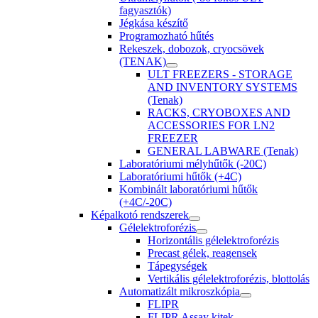
fagyasztók)
Jégkása készítő
Programozható hűtés
Rekeszek, dobozok, cryocsövek
(TENAK)
ULT FREEZERS - STORAGE
AND INVENTORY SYSTEMS
(Tenak)
RACKS, CRYOBOXES AND
ACCESSORIES FOR LN2
FREEZER
GENERAL LABWARE (Tenak)
Laboratóriumi mélyhűtők (-20C)
Laboratóriumi hűtők (+4C)
Kombinált laboratóriumi hűtők
(+4C/-20C)
Képalkotó rendszerek
Gélelektroforézis
Horizontális gélelektroforézis
Precast gélek, reagensek
Tápegységek
Vertikális gélelektroforézis, blottolás
Automatizált mikroszkópia
FLIPR
FLIPR Assay kitek