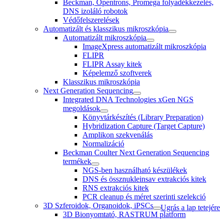
Beckman, Opentrons, Promega folyadékkezelés,
DNS izoláló robotok
Védőfelszerelések
Automatizált és klasszikus mikroszkópia
Automatizált mikroszkópia
ImageXpress automatizált mikroszkópia
FLIPR
FLIPR Assay kitek
Képelemző szoftverek
Klasszikus mikroszkópia
Next Generation Sequencing
Integrated DNA Technologies xGen NGS
megoldások
Könyvtárkészítés (Library Preparation)
Hybridization Capture (Target Capture)
Amplikon szekvenálás
Normalizáció
Beckman Coulter Next Generation Sequencing
termékek
NGS-ben használható készülékek
DNS és össznukleinsav extrakciós kitek
RNS extrakciós kitek
PCR cleanup és méret szerinti szelekció
3D Szferoidok, Organoidok, iPSCs
Ugrás a lap tetejére
3D Bionyomtató, RASTRUM platform