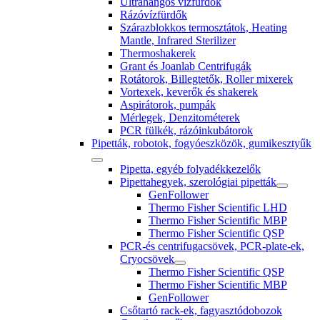
Ultrahangos vízfürdők
Rázóvízfürdők
Szárazblokkos termosztátok, Heating
Mantle, Infrared Sterilizer
Thermoshakerek
Grant és Joanlab Centrifugák
Rotátorok, Billegtetők, Roller mixerek
Vortexek, keverők és shakerek
Aspirátorok, pumpák
Mérlegek, Denzitométerek
PCR fülkék, rázóinkubátorok
Pipetták, robotok, fogyóeszközök, gumikesztyűk
Pipetta, egyéb folyadékkezelők
Pipettahegyek, szerológiai pipetták
GenFollower
Thermo Fisher Scientific LHD
Thermo Fisher Scientific MBP
Thermo Fisher Scientific QSP
PCR-és centrifugacsövek, PCR-plate-ek,
Cryocsövek
Thermo Fisher Scientific QSP
Thermo Fisher Scientific MBP
GenFollower
Csőtartó rack-ek, fagyasztódobozok