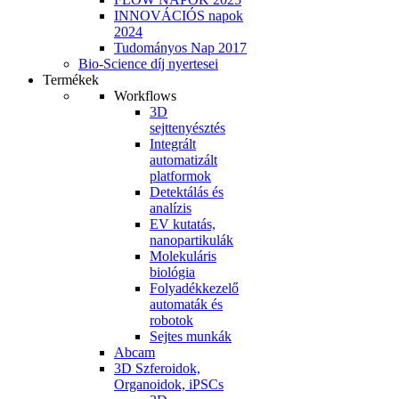
INNOVÁCIÓS napok
2024
Tudományos Nap 2017
Bio-Science díj nyertesei
Termékek
Workflows
3D
sejttenyésztés
Integrált
automatizált
platformok
Detektálás és
analízis
EV kutatás,
nanopartikulák
Molekuláris
biológia
Folyadékkezelő
automaták és
robotok
Sejtes munkák
Abcam
3D Szferoidok,
Organoidok, iPSCs