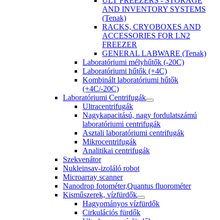
ULT FREEZERS - STORAGE
AND INVENTORY SYSTEMS
(Tenak)
RACKS, CRYOBOXES AND
ACCESSORIES FOR LN2
FREEZER
GENERAL LABWARE (Tenak)
Laboratóriumi mélyhűtők (-20C)
Laboratóriumi hűtők (+4C)
Kombinált laboratóriumi hűtők
(+4C/-20C)
Laboratóriumi Centrifugák
Ultracentrifugák
Nagykapacitású, nagy fordulatszámú
laboratóriumi centrifugák
Asztali laboratóriumi centrifugák
Mikrocentrifugák
Analitikai centrifugák
Szekvenátor
Nukleinsav-izoláló robot
Microarray scanner
Nanodrop fotométer,Quantus fluorométer
Kisműszerek, vízfürdők
Hagyományos vízfürdők
Cirkulációs fürdők