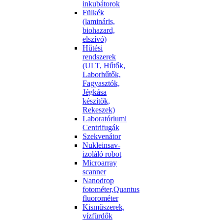
inkubátorok
Fülkék
(lamináris,
biohazard,
elszívó)
Hűtési
rendszerek
(ULT, Hűtők,
Laborhűtők,
Fagyasztók,
Jégkása
készítők,
Rekeszek)
Laboratóriumi
Centrifugák
Szekvenátor
Nukleinsav-
izoláló robot
Microarray
scanner
Nanodrop
fotométer,Quantus
fluorométer
Kisműszerek,
vízfürdők