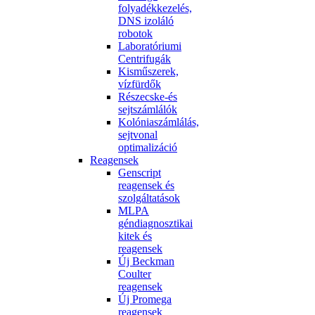
folyadékkezelés,
DNS izoláló
robotok
Laboratóriumi
Centrifugák
Kisműszerek,
vízfürdők
Részecske-és
sejtszámlálók
Kolóniaszámlálás,
sejtvonal
optimalizáció
Reagensek
Genscript
reagensek és
szolgáltatások
MLPA
géndiagnosztikai
kitek és
reagensek
Új Beckman
Coulter
reagensek
Új Promega
reagensek