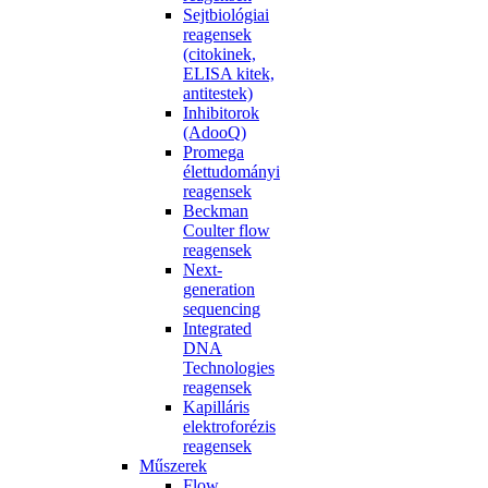
Sejtbiológiai
reagensek
(citokinek,
ELISA kitek,
antitestek)
Inhibitorok
(AdooQ)
Promega
élettudományi
reagensek
Beckman
Coulter flow
reagensek
Next-
generation
sequencing
Integrated
DNA
Technologies
reagensek
Kapilláris
elektroforézis
reagensek
Műszerek
Flow