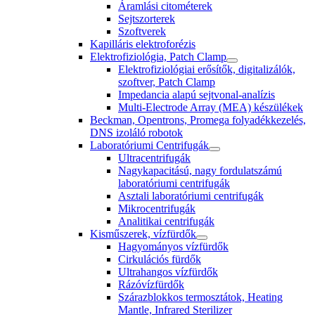
Áramlási citométerek
Sejtszorterek
Szoftverek
Kapilláris elektroforézis
Elektrofiziológia, Patch Clamp
Elektrofiziológiai erősítők, digitalizálók,
szoftver, Patch Clamp
Impedancia alapú sejtvonal-analízis
Multi-Electrode Array (MEA) készülékek
Beckman, Opentrons, Promega folyadékkezelés,
DNS izoláló robotok
Laboratóriumi Centrifugák
Ultracentrifugák
Nagykapacitású, nagy fordulatszámú
laboratóriumi centrifugák
Asztali laboratóriumi centrifugák
Mikrocentrifugák
Analitikai centrifugák
Kisműszerek, vízfürdők
Hagyományos vízfürdők
Cirkulációs fürdők
Ultrahangos vízfürdők
Rázóvízfürdők
Szárazblokkos termosztátok, Heating
Mantle, Infrared Sterilizer