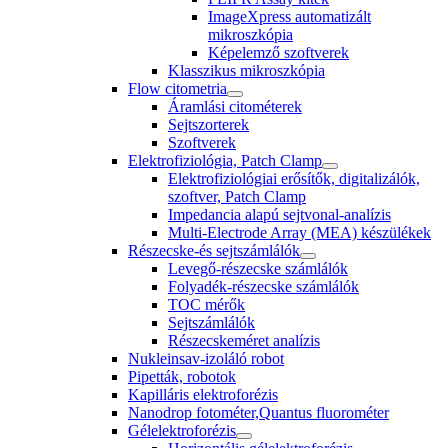
ImageXpress automatizált
mikroszkópia
Képelemző szoftverek
Klasszikus mikroszkópia
Flow citometria
Áramlási citométerek
Sejtszorterek
Szoftverek
Elektrofiziológia, Patch Clamp
Elektrofiziológiai erősítők, digitalizálók,
szoftver, Patch Clamp
Impedancia alapú sejtvonal-analízis
Multi-Electrode Array (MEA) készülékek
Részecske-és sejtszámlálók
Levegő-részecske számlálók
Folyadék-részecske számlálók
TOC mérők
Sejtszámlálók
Részecskeméret analízis
Nukleinsav-izoláló robot
Pipetták, robotok
Kapilláris elektroforézis
Nanodrop fotométer,Quantus fluorométer
Gélelektroforézis