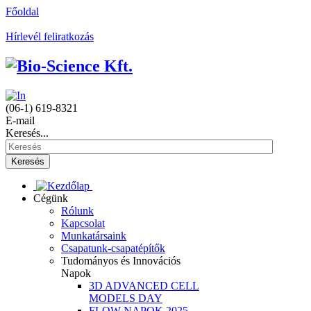
Főoldal
Hírlevél feliratkozás
(06-1) 619-8321
E-mail
Keresés...
Keresés
Cégünk
Rólunk
Kapcsolat
Munkatársaink
Csapatunk-csapatépítők
Tudományos és Innovációs
Napok
3D ADVANCED CELL
MODELS DAY
FLOW NAPOK 2025