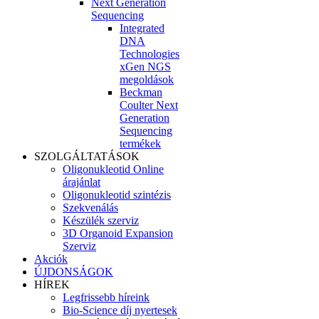
Next Generation
Sequencing
Integrated
DNA
Technologies
xGen NGS
megoldások
Beckman
Coulter Next
Generation
Sequencing
termékek
SZOLGÁLTATÁSOK
Oligonukleotid Online
árajánlat
Oligonukleotid szintézis
Szekvenálás
Készülék szerviz
3D Organoid Expansion
Szerviz
Akciók
ÚJDONSÁGOK
HÍREK
Legfrissebb híreink
Bio-Science díj nyertesek