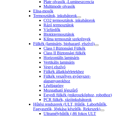
Plate olvasók -Lumineszcencia
Multimode olvasók
Elisa-mosók
Termosztátok, inkubátorok
CO2 termosztátok, inkubátorok
Rázó termosztátok
Vízfürdők
Blokktermosztátok
Klíma termosztát szekrények
Fülkék (lamináris, biohazard, elszívó)
Class I Biztonsági Fülkék
Class II Biztonsági fülkék
Horizontális lamináris
Vertikális lamináris
Vegyi elszívó
Fülkék állatkísérletekhez
Fülkék veszélyes gyógyszer-
alapanyagokhoz
Légfüggöny
Mozgatható légszűrő
Egyedi fülkék (mikroszkóphoz, robothoz)
PCR fülkék, rázóinkubátorok
Hűtési rendszerek (ULT, Hűtők, Laborhűtők,
Fagyasztók, Jégkása készítők, Rekeszek)
Ultramélyhűtők (-86 fokos ULT