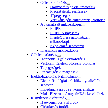
Gélelektroforézis
Horizontális gélelektroforézis
Precast gélek, reagensek
Tápegységek
Vertikális gélelektroforézis, blottolás
Automatizált mikroszkópia
FLIPR
FLIPR Assay kitek
ImageXpress automatizált
mikroszkópia
Képelemző szoftverek
Klasszikus mikroszkópia
Gélelektroforézis
Horizontális gélelektroforézis
Vertikális gélelektroforézis, blottolás
Tápegységek
Precast gélek, reagensek
Elektrofiziológia, Patch Clamp
Elektrofiziológiai erősítők, digitalizálók,
szoftver
Impedancia alapú sejtvonal-analízis
Multi-Electrode Array (MEA) készülékek
Kisműszerek vízfürdők
Hagyományos vízfürdők
Cirkulációs fürdők