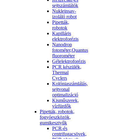
sejtszámlálók
Nukleinsav-
izoláló robot
Pipetták,
robotok
Kapilláris
elektroforézis
Nanodrop
fotométer,Quantus
fluorométer
Gélelektroforézis
PCR készülék,
Thermal
Cyclers
Kolóniaszámlálás,
sejtvonal
optimalizáció
Kisműszerek,
vízfürdők
Pipetták, robotok,
fogyóeszközök,
gumikesztyűk
PCR-és
centrifugacsövek,