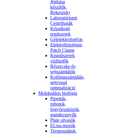
Jégkása
készítők,
Rekeszek)
Laboratóriumi
Centrifugák
Képalkotó
rendszerek
Gélelektroforézis
Elektrofiziológia,
Patch Clamp
Kisműszerek
vízfürdők
Részecske-és
sejtszámlálók
Kolóniaszámlálás,
sejtvonal
optimalizáció
Molekuláris biológia
Pipetták,
robotok,
fogyóeszközök,
gumikesztyűk
Plate olvasók
ELisa-mosók
Termosztátok,