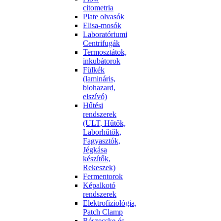
citometria
Plate olvasók
Elisa-mosók
Laboratóriumi
Centrifugák
Termosztátok,
inkubátorok
Fülkék
(lamináris,
biohazard,
elszívó)
Hűtési
rendszerek
(ULT, Hűtők,
Laborhűtők,
Fagyasztók,
Jégkása
készítők,
Rekeszek)
Fermentorok
Képalkotó
rendszerek
Elektrofiziológia,
Patch Clamp
Részecske-és