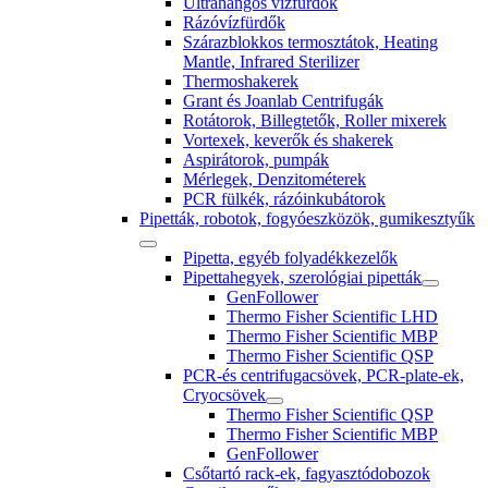
Ultrahangos vízfürdők
Rázóvízfürdők
Szárazblokkos termosztátok, Heating
Mantle, Infrared Sterilizer
Thermoshakerek
Grant és Joanlab Centrifugák
Rotátorok, Billegtetők, Roller mixerek
Vortexek, keverők és shakerek
Aspirátorok, pumpák
Mérlegek, Denzitométerek
PCR fülkék, rázóinkubátorok
Pipetták, robotok, fogyóeszközök, gumikesztyűk
Pipetta, egyéb folyadékkezelők
Pipettahegyek, szerológiai pipetták
GenFollower
Thermo Fisher Scientific LHD
Thermo Fisher Scientific MBP
Thermo Fisher Scientific QSP
PCR-és centrifugacsövek, PCR-plate-ek,
Cryocsövek
Thermo Fisher Scientific QSP
Thermo Fisher Scientific MBP
GenFollower
Csőtartó rack-ek, fagyasztódobozok