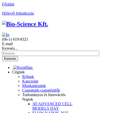
Főoldal
Hírlevél feliratkozás
(06-1) 619-8321
E-mail
Keresés...
Keresés
Cégünk
Rólunk
Kapcsolat
Munkatársaink
Csapatunk-csapatépítők
Tudományos és Innovációs
Napok
3D ADVANCED CELL
MODELS DAY
FLOW NAPOK 2025