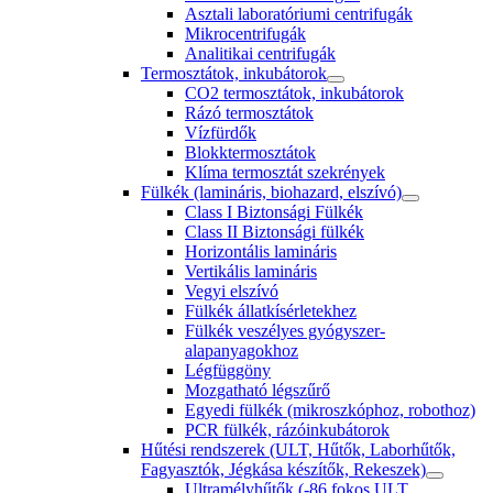
Asztali laboratóriumi centrifugák
Mikrocentrifugák
Analitikai centrifugák
Termosztátok, inkubátorok
CO2 termosztátok, inkubátorok
Rázó termosztátok
Vízfürdők
Blokktermosztátok
Klíma termosztát szekrények
Fülkék (lamináris, biohazard, elszívó)
Class I Biztonsági Fülkék
Class II Biztonsági fülkék
Horizontális lamináris
Vertikális lamináris
Vegyi elszívó
Fülkék állatkísérletekhez
Fülkék veszélyes gyógyszer-
alapanyagokhoz
Légfüggöny
Mozgatható légszűrő
Egyedi fülkék (mikroszkóphoz, robothoz)
PCR fülkék, rázóinkubátorok
Hűtési rendszerek (ULT, Hűtők, Laborhűtők,
Fagyasztók, Jégkása készítők, Rekeszek)
Ultramélyhűtők (-86 fokos ULT