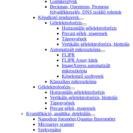
Gumikesztyűk
Beckman, Opentrons, Promega
folyadékkezelés, DNS izoláló robotok
Képalkotó rendszerek
Gélelektroforézis
Horizontális gélelektroforézis
Precast gélek, reagensek
Tápegységek
Vertikális gélelektroforézis, blottolás
Automatizált mikroszkópia
FLIPR
FLIPR Assay kitek
ImageXpress automatizált
mikroszkópia
Képelemző szoftverek
Klasszikus mikroszkópia
Gélelektroforézis
Horizontális gélelektroforézis
Vertikális gélelektroforézis, blottolás
Tápegységek
Precast gélek, reagensek
Kvantifikáció, analitika, detektálás
Nanodrop fotométer,Quantus fluorométer
Microarray scanner
Szekvenátor