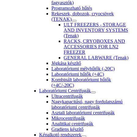
fagyasztók)
Programozható hűtés
Rekeszek, dobozok, cryocsövek
(TENAK)
ULT FREEZERS - STORAGE
AND INVENTORY SYSTEMS
(Tenak)
RACKS, CRYOBOXES AND
ACCESSORIES FOR LN2
FREEZER
GENERAL LABWARE (Tenak)
Jégkása készítő
Laboratóriumi mélyhűtők (-20C)
Laboratóriumi hűtők (+4C)
Kombinált laboratóriumi hűtők
(+4C/-20C)
Laboratóriumi Centrifugák
Ultracentrifugák
Nagykapacitású, nagy fordulatszámú
laboratóriumi centrifugák
Asztali laboratóriumi centrifugák
Mikrocentrifugák
Analitikai centrifugák
Gradiens készítő
Képalkotó rendszerek