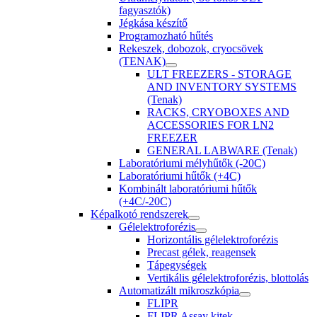
fagyasztók)
Jégkása készítő
Programozható hűtés
Rekeszek, dobozok, cryocsövek
(TENAK)
ULT FREEZERS - STORAGE
AND INVENTORY SYSTEMS
(Tenak)
RACKS, CRYOBOXES AND
ACCESSORIES FOR LN2
FREEZER
GENERAL LABWARE (Tenak)
Laboratóriumi mélyhűtők (-20C)
Laboratóriumi hűtők (+4C)
Kombinált laboratóriumi hűtők
(+4C/-20C)
Képalkotó rendszerek
Gélelektroforézis
Horizontális gélelektroforézis
Precast gélek, reagensek
Tápegységek
Vertikális gélelektroforézis, blottolás
Automatizált mikroszkópia
FLIPR
FLIPR Assay kitek