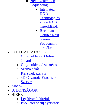
Next Generation
Sequencing
Integrated
DNA
Technologies
xGen NGS
megoldások
Beckman
Coulter Next
Generation
Sequencing
termékek
SZOLGÁLTATÁSOK
Oligonukleotid Online
árajánlat
Oligonukleotid szintézis
Szekvenálás
Készülék szerviz
3D Organoid Expansion
Szerviz
Akciók
ÚJDONSÁGOK
HÍREK
Legfrissebb híreink
Bio-Science díj nyertesek