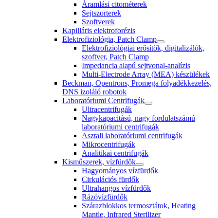
Áramlási citométerek
Sejtszorterek
Szoftverek
Kapilláris elektroforézis
Elektrofiziológia, Patch Clamp
Elektrofiziológiai erősítők, digitalizálók,
szoftver, Patch Clamp
Impedancia alapú sejtvonal-analízis
Multi-Electrode Array (MEA) készülékek
Beckman, Opentrons, Promega folyadékkezelés,
DNS izoláló robotok
Laboratóriumi Centrifugák
Ultracentrifugák
Nagykapacitású, nagy fordulatszámú
laboratóriumi centrifugák
Asztali laboratóriumi centrifugák
Mikrocentrifugák
Analitikai centrifugák
Kisműszerek, vízfürdők
Hagyományos vízfürdők
Cirkulációs fürdők
Ultrahangos vízfürdők
Rázóvízfürdők
Szárazblokkos termosztátok, Heating
Mantle, Infrared Sterilizer