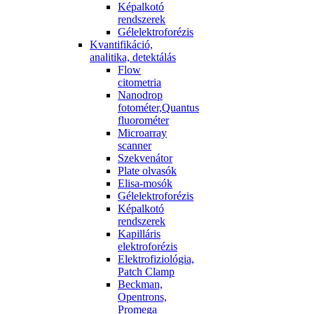
Képalkotó
rendszerek
Gélelektroforézis
Kvantifikáció,
analitika, detektálás
Flow
citometria
Nanodrop
fotométer,Quantus
fluorométer
Microarray
scanner
Szekvenátor
Plate olvasók
Elisa-mosók
Gélelektroforézis
Képalkotó
rendszerek
Kapilláris
elektroforézis
Elektrofiziológia,
Patch Clamp
Beckman,
Opentrons,
Promega