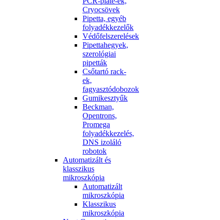
PCR-plate-ek,
Cryocsövek
Pipetta, egyéb
folyadékkezelők
Védőfelszerelések
Pipettahegyek,
szerológiai
pipetták
Csőtartó rack-
ek,
fagyasztódobozok
Gumikesztyűk
Beckman,
Opentrons,
Promega
folyadékkezelés,
DNS izoláló
robotok
Automatizált és
klasszikus
mikroszkópia
Automatizált
mikroszkópia
Klasszikus
mikroszkópia