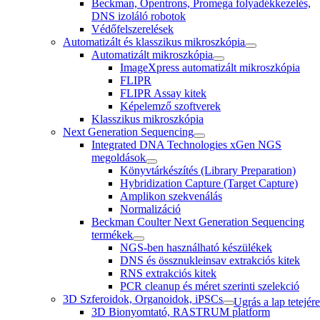
Beckman, Opentrons, Promega folyadékkezelés,
DNS izoláló robotok
Védőfelszerelések
Automatizált és klasszikus mikroszkópia
Automatizált mikroszkópia
ImageXpress automatizált mikroszkópia
FLIPR
FLIPR Assay kitek
Képelemző szoftverek
Klasszikus mikroszkópia
Next Generation Sequencing
Integrated DNA Technologies xGen NGS
megoldások
Könyvtárkészítés (Library Preparation)
Hybridization Capture (Target Capture)
Amplikon szekvenálás
Normalizáció
Beckman Coulter Next Generation Sequencing
termékek
NGS-ben használható készülékek
DNS és össznukleinsav extrakciós kitek
RNS extrakciós kitek
PCR cleanup és méret szerinti szelekció
3D Szferoidok, Organoidok, iPSCs
Ugrás a lap tetejére
3D Bionyomtató, RASTRUM platform