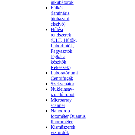
inkubátorok
Fülkék
(lamináris,
biohazard,
elszívó)
Hűtési
rendszerek
(ULT, Hűtők,
Laborhűtők,
Fagyasztók,
Jégkása
készítők,
Rekeszek)
Laboratóriumi
Centrifugák
Szekvenátor
Nukleinsav-
izoláló robot
Microarray
scanner
Nanodrop
fotométer,Quantus
fluorométer
Kisműszerek,
vízfürdők