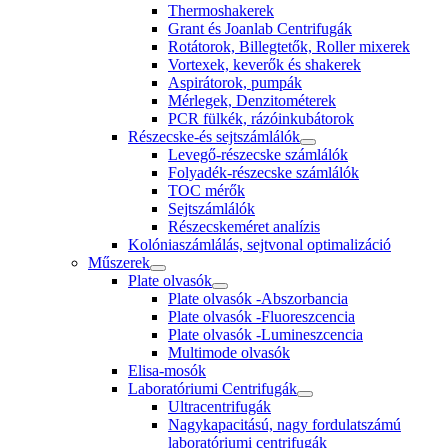
Thermoshakerek
Grant és Joanlab Centrifugák
Rotátorok, Billegtetők, Roller mixerek
Vortexek, keverők és shakerek
Aspirátorok, pumpák
Mérlegek, Denzitométerek
PCR fülkék, rázóinkubátorok
Részecske-és sejtszámlálók
Levegő-részecske számlálók
Folyadék-részecske számlálók
TOC mérők
Sejtszámlálók
Részecskeméret analízis
Kolóniaszámlálás, sejtvonal optimalizáció
Műszerek
Plate olvasók
Plate olvasók -Abszorbancia
Plate olvasók -Fluoreszcencia
Plate olvasók -Lumineszcencia
Multimode olvasók
Elisa-mosók
Laboratóriumi Centrifugák
Ultracentrifugák
Nagykapacitású, nagy fordulatszámú
laboratóriumi centrifugák