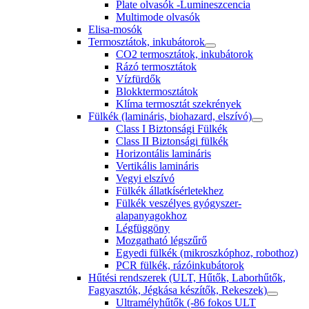
Plate olvasók -Lumineszcencia
Multimode olvasók
Elisa-mosók
Termosztátok, inkubátorok
CO2 termosztátok, inkubátorok
Rázó termosztátok
Vízfürdők
Blokktermosztátok
Klíma termosztát szekrények
Fülkék (lamináris, biohazard, elszívó)
Class I Biztonsági Fülkék
Class II Biztonsági fülkék
Horizontális lamináris
Vertikális lamináris
Vegyi elszívó
Fülkék állatkísérletekhez
Fülkék veszélyes gyógyszer-
alapanyagokhoz
Légfüggöny
Mozgatható légszűrő
Egyedi fülkék (mikroszkóphoz, robothoz)
PCR fülkék, rázóinkubátorok
Hűtési rendszerek (ULT, Hűtők, Laborhűtők,
Fagyasztók, Jégkása készítők, Rekeszek)
Ultramélyhűtők (-86 fokos ULT