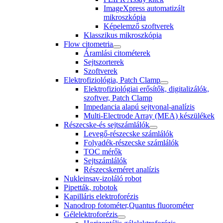
ImageXpress automatizált
mikroszkópia
Képelemző szoftverek
Klasszikus mikroszkópia
Flow citometria
Áramlási citométerek
Sejtszorterek
Szoftverek
Elektrofiziológia, Patch Clamp
Elektrofiziológiai erősítők, digitalizálók,
szoftver, Patch Clamp
Impedancia alapú sejtvonal-analízis
Multi-Electrode Array (MEA) készülékek
Részecske-és sejtszámlálók
Levegő-részecske számlálók
Folyadék-részecske számlálók
TOC mérők
Sejtszámlálók
Részecskeméret analízis
Nukleinsav-izoláló robot
Pipetták, robotok
Kapilláris elektroforézis
Nanodrop fotométer,Quantus fluorométer
Gélelektroforézis