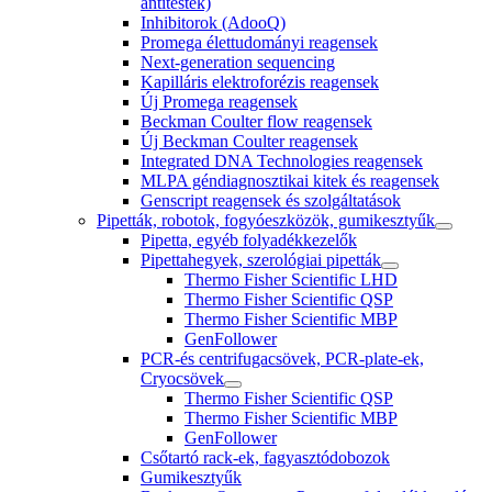
antitestek)
Inhibitorok (AdooQ)
Promega élettudományi reagensek
Next-generation sequencing
Kapilláris elektroforézis reagensek
Új Promega reagensek
Beckman Coulter flow reagensek
Új Beckman Coulter reagensek
Integrated DNA Technologies reagensek
MLPA géndiagnosztikai kitek és reagensek
Genscript reagensek és szolgáltatások
Pipetták, robotok, fogyóeszközök, gumikesztyűk
Pipetta, egyéb folyadékkezelők
Pipettahegyek, szerológiai pipetták
Thermo Fisher Scientific LHD
Thermo Fisher Scientific QSP
Thermo Fisher Scientific MBP
GenFollower
PCR-és centrifugacsövek, PCR-plate-ek,
Cryocsövek
Thermo Fisher Scientific QSP
Thermo Fisher Scientific MBP
GenFollower
Csőtartó rack-ek, fagyasztódobozok
Gumikesztyűk