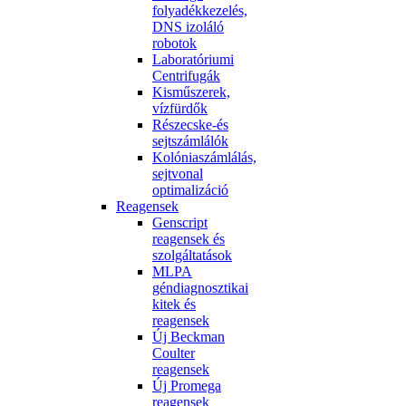
folyadékkezelés,
DNS izoláló
robotok
Laboratóriumi
Centrifugák
Kisműszerek,
vízfürdők
Részecske-és
sejtszámlálók
Kolóniaszámlálás,
sejtvonal
optimalizáció
Reagensek
Genscript
reagensek és
szolgáltatások
MLPA
géndiagnosztikai
kitek és
reagensek
Új Beckman
Coulter
reagensek
Új Promega
reagensek