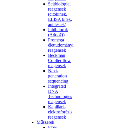
Sejtbiológiai
reagensek
(citokinek,
ELISA kitek,
antitestek)
Inhibitorok
(AdooQ)
Promega
élettudományi
reagensek
Beckman
Coulter flow
reagensek
Next-
generation
sequencing
Integrated
DNA
Technologies
reagensek
Kapilláris
elektroforézis
reagensek
Műszerek
Flow