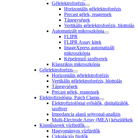
Gélelektroforézis
Horizontális gélelektroforézis
Precast gélek, reagensek
Tápegységek
Vertikális gélelektroforézis, blottolás
Automatizált mikroszkópia
FLIPR
FLIPR Assay kitek
ImageXpress automatizált
mikroszkópia
Képelemző szoftverek
Klasszikus mikroszkópia
Gélelektroforézis
Horizontális gélelektroforézis
Vertikális gélelektroforézis, blottolás
Tápegységek
Precast gélek, reagensek
Elektrofiziológia, Patch Clamp
Elektrofiziológiai erősítők, digitalizálók,
szoftver
Impedancia alapú sejtvonal-analízis
Multi-Electrode Array (MEA) készülékek
Kisműszerek vízfürdők
Hagyományos vízfürdők
Cirkulációs fürdők