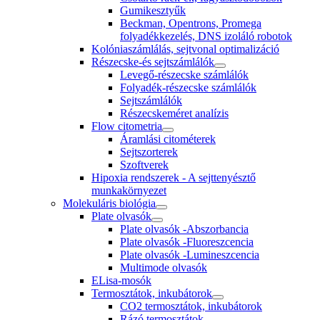
Gumikesztyűk
Beckman, Opentrons, Promega
folyadékkezelés, DNS izoláló robotok
Kolóniaszámlálás, sejtvonal optimalizáció
Részecske-és sejtszámlálók
Levegő-részecske számlálók
Folyadék-részecske számlálók
Sejtszámlálók
Részecskeméret analízis
Flow citometria
Áramlási citométerek
Sejtszorterek
Szoftverek
Hipoxia rendszerek - A sejttenyésztő
munkakörnyezet
Molekuláris biológia
Plate olvasók
Plate olvasók -Abszorbancia
Plate olvasók -Fluoreszcencia
Plate olvasók -Lumineszcencia
Multimode olvasók
ELisa-mosók
Termosztátok, inkubátorok
CO2 termosztátok, inkubátorok
Rázó termosztátok