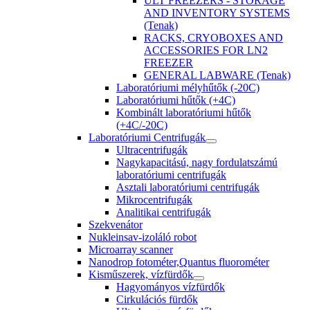
ULT FREEZERS - STORAGE
AND INVENTORY SYSTEMS
(Tenak)
RACKS, CRYOBOXES AND
ACCESSORIES FOR LN2
FREEZER
GENERAL LABWARE (Tenak)
Laboratóriumi mélyhűtők (-20C)
Laboratóriumi hűtők (+4C)
Kombinált laboratóriumi hűtők
(+4C/-20C)
Laboratóriumi Centrifugák
Ultracentrifugák
Nagykapacitású, nagy fordulatszámú
laboratóriumi centrifugák
Asztali laboratóriumi centrifugák
Mikrocentrifugák
Analitikai centrifugák
Szekvenátor
Nukleinsav-izoláló robot
Microarray scanner
Nanodrop fotométer,Quantus fluorométer
Kisműszerek, vízfürdők
Hagyományos vízfürdők
Cirkulációs fürdők