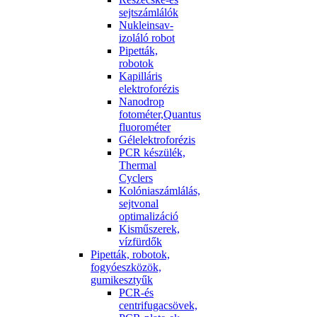
sejtszámlálók
Nukleinsav-
izoláló robot
Pipetták,
robotok
Kapilláris
elektroforézis
Nanodrop
fotométer,Quantus
fluorométer
Gélelektroforézis
PCR készülék,
Thermal
Cyclers
Kolóniaszámlálás,
sejtvonal
optimalizáció
Kisműszerek,
vízfürdők
Pipetták, robotok,
fogyóeszközök,
gumikesztyűk
PCR-és
centrifugacsövek,