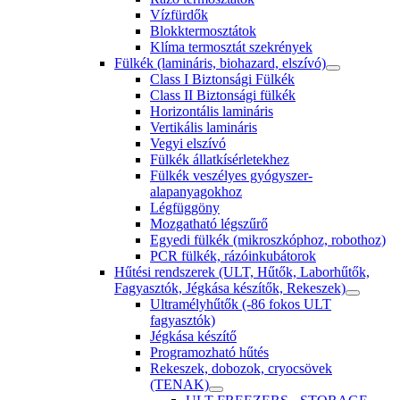
Vízfürdők
Blokktermosztátok
Klíma termosztát szekrények
Fülkék (lamináris, biohazard, elszívó)
Class I Biztonsági Fülkék
Class II Biztonsági fülkék
Horizontális lamináris
Vertikális lamináris
Vegyi elszívó
Fülkék állatkísérletekhez
Fülkék veszélyes gyógyszer-
alapanyagokhoz
Légfüggöny
Mozgatható légszűrő
Egyedi fülkék (mikroszkóphoz, robothoz)
PCR fülkék, rázóinkubátorok
Hűtési rendszerek (ULT, Hűtők, Laborhűtők,
Fagyasztók, Jégkása készítők, Rekeszek)
Ultramélyhűtők (-86 fokos ULT
fagyasztók)
Jégkása készítő
Programozható hűtés
Rekeszek, dobozok, cryocsövek
(TENAK)