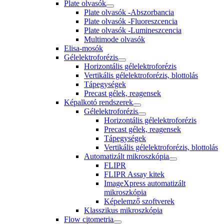
Plate olvasók
Plate olvasók -Abszorbancia
Plate olvasók -Fluoreszcencia
Plate olvasók -Lumineszcencia
Multimode olvasók
Elisa-mosók
Gélelektroforézis
Horizontális gélelektroforézis
Vertikális gélelektroforézis, blottolás
Tápegységek
Precast gélek, reagensek
Képalkotó rendszerek
Gélelektroforézis
Horizontális gélelektroforézis
Precast gélek, reagensek
Tápegységek
Vertikális gélelektroforézis, blottolás
Automatizált mikroszkópia
FLIPR
FLIPR Assay kitek
ImageXpress automatizált
mikroszkópia
Képelemző szoftverek
Klasszikus mikroszkópia
Flow citometria