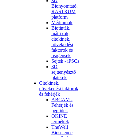
3D
Bionyomtató,
RASTRUM
platform
Médiumok
Biotinták,
mátrixok,
citokinek,
növekedési
faktorok és
reagensek
Sejtek - iPSCs
3D
sejttenyésztő
plate-ek
Citokinek,
növekedési faktorok
és fehérjék
ABCAM -
Fehérjék és
peptidek
QKINE
termékek
TheWell
Bioscience