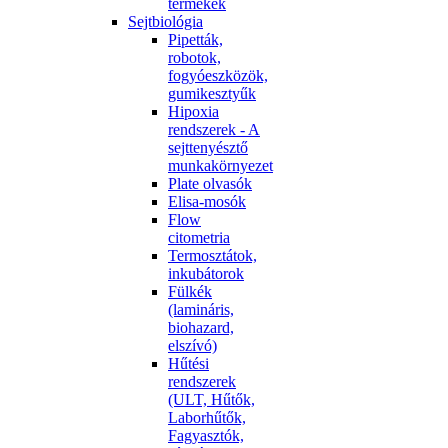
termékek
Sejtbiológia
Pipetták,
robotok,
fogyóeszközök,
gumikesztyűk
Hipoxia
rendszerek - A
sejttenyésztő
munkakörnyezet
Plate olvasók
Elisa-mosók
Flow
citometria
Termosztátok,
inkubátorok
Fülkék
(lamináris,
biohazard,
elszívó)
Hűtési
rendszerek
(ULT, Hűtők,
Laborhűtők,
Fagyasztók,