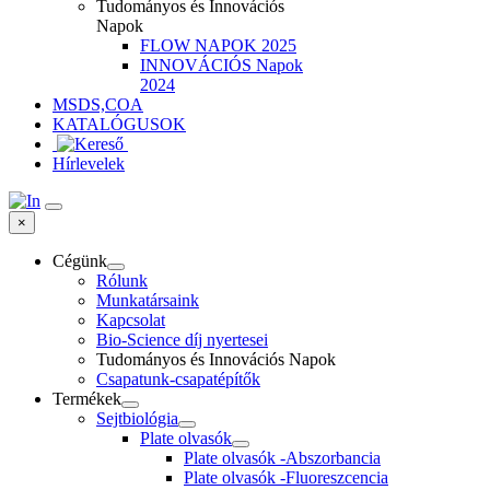
Tudományos és Innovációs
Napok
FLOW NAPOK 2025
INNOVÁCIÓS Napok
2024
MSDS,COA
KATALÓGUSOK
Hírlevelek
×
Cégünk
Rólunk
Munkatársaink
Kapcsolat
Bio-Science díj nyertesei
Tudományos és Innovációs Napok
Csapatunk-csapatépítők
Termékek
Sejtbiológia
Plate olvasók
Plate olvasók -Abszorbancia
Plate olvasók -Fluoreszcencia