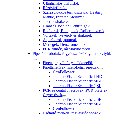
Ultrahangos vízfürdők
Rázóvízfürdők
Szárazblokkos termosztátok, Heating
Mantle, Infrared Sterilizer
Thermoshakerek
Grant és Joanlab Centrifugák
Rotátorok, Billegtetők, Roller mixerek
Vortexek, keverők és shakerek
Aspirátorok, pumpák
Mérlegek, Denzitométerek
PCR fülkék, rázóinkubátorok
Pipetták, robotok, fogyóeszközök, gumikesztyűk
Pipetta, egyéb folyadékkezelők
Pipettahegyek, szerológiai pipetták
GenFollower
Thermo Fisher Scientific LHD
Thermo Fisher Scientific MBP
Thermo Fisher Scientific QSP
PCR-és centrifugacsövek, PCR-plate-ek,
Cryocsövek
Thermo Fisher Scientific QSP
Thermo Fisher Scientific MBP
GenFollower
Csőtartó rack-ek, fagyasztódobozok