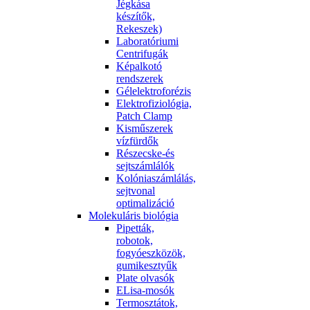
Jégkása
készítők,
Rekeszek)
Laboratóriumi
Centrifugák
Képalkotó
rendszerek
Gélelektroforézis
Elektrofiziológia,
Patch Clamp
Kisműszerek
vízfürdők
Részecske-és
sejtszámlálók
Kolóniaszámlálás,
sejtvonal
optimalizáció
Molekuláris biológia
Pipetták,
robotok,
fogyóeszközök,
gumikesztyűk
Plate olvasók
ELisa-mosók
Termosztátok,