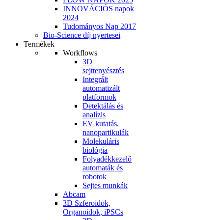
INNOVÁCIÓS napok
2024
Tudományos Nap 2017
Bio-Science díj nyertesei
Termékek
Workflows
3D
sejttenyésztés
Integrált
automatizált
platformok
Detektálás és
analízis
EV kutatás,
nanopartikulák
Molekuláris
biológia
Folyadékkezelő
automaták és
robotok
Sejtes munkák
Abcam
3D Szferoidok,
Organoidok, iPSCs