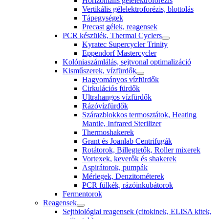
Horizontális gélelektroforézis
Vertikális gélelektroforézis, blottolás
Tápegységek
Precast gélek, reagensek
PCR készülék, Thermal Cyclers
Kyratec Supercycler Trinity
Eppendorf Mastercycler
Kolóniaszámlálás, sejtvonal optimalizáció
Kisműszerek, vízfürdők
Hagyományos vízfürdők
Cirkulációs fürdők
Ultrahangos vízfürdők
Rázóvízfürdők
Szárazblokkos termosztátok, Heating
Mantle, Infrared Sterilizer
Thermoshakerek
Grant és Joanlab Centrifugák
Rotátorok, Billegtetők, Roller mixerek
Vortexek, keverők és shakerek
Aspirátorok, pumpák
Mérlegek, Denzitométerek
PCR fülkék, rázóinkubátorok
Fermentorok
Reagensek
Sejtbiológiai reagensek (citokinek, ELISA kitek,