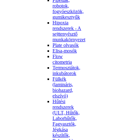
Pipetták,
robotok,
fogyóeszközök,
gumikesztyűk
Hipoxia
rendszerek - A
sejttenyésztő
munkakörnyezet
Plate olvasók
Elisa-mosók
Flow
citometria
Termosztátok,
inkubátorok
Fülkék
(lamináris,
biohazard,
elszívó)
Hűtési
rendszerek
(ULT, Hűtők,
Laborhűtők,
Fagyasztók,
Jégkása
készítők,