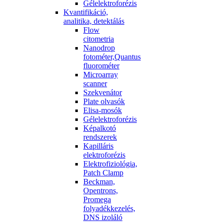
Gélelektroforézis
Kvantifikáció,
analitika, detektálás
Flow
citometria
Nanodrop
fotométer,Quantus
fluorométer
Microarray
scanner
Szekvenátor
Plate olvasók
Elisa-mosók
Gélelektroforézis
Képalkotó
rendszerek
Kapilláris
elektroforézis
Elektrofiziológia,
Patch Clamp
Beckman,
Opentrons,
Promega
folyadékkezelés,
DNS izoláló