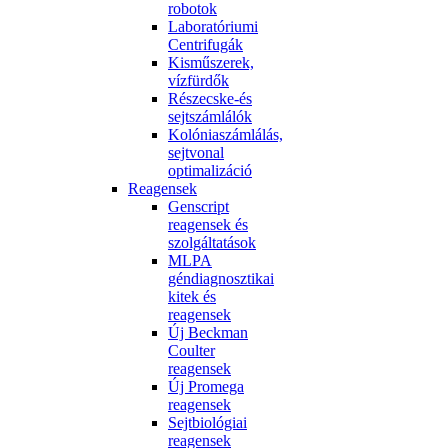
robotok
Laboratóriumi
Centrifugák
Kisműszerek,
vízfürdők
Részecske-és
sejtszámlálók
Kolóniaszámlálás,
sejtvonal
optimalizáció
Reagensek
Genscript
reagensek és
szolgáltatások
MLPA
géndiagnosztikai
kitek és
reagensek
Új Beckman
Coulter
reagensek
Új Promega
reagensek
Sejtbiológiai
reagensek