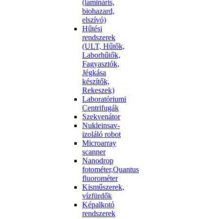
(lamináris,
biohazard,
elszívó)
Hűtési
rendszerek
(ULT, Hűtők,
Laborhűtők,
Fagyasztók,
Jégkása
készítők,
Rekeszek)
Laboratóriumi
Centrifugák
Szekvenátor
Nukleinsav-
izoláló robot
Microarray
scanner
Nanodrop
fotométer,Quantus
fluorométer
Kisműszerek,
vízfürdők
Képalkotó
rendszerek