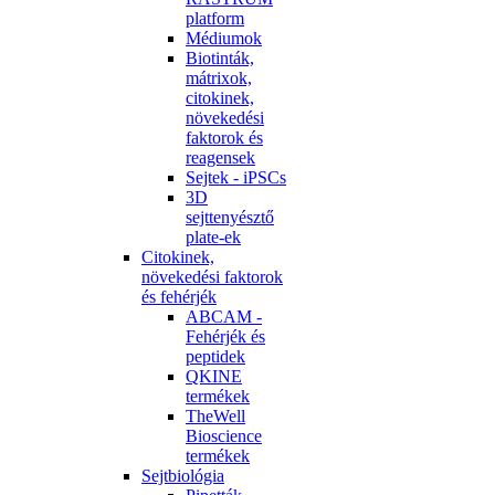
platform
Médiumok
Biotinták,
mátrixok,
citokinek,
növekedési
faktorok és
reagensek
Sejtek - iPSCs
3D
sejttenyésztő
plate-ek
Citokinek,
növekedési faktorok
és fehérjék
ABCAM -
Fehérjék és
peptidek
QKINE
termékek
TheWell
Bioscience
termékek
Sejtbiológia