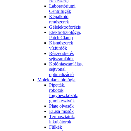
Rekeszek)
Laboratóriumi
Centrifugák
Képalkotó
rendszerek
Gélelektroforézis
Elektrofiziológia,
Patch Clamp
Kisműszerek
vízfürdők
Részecske-és
sejtszámlálók
Kolóniaszámlálás,
sejtvonal
optimalizáció
Molekuláris biológia
Pipetták,
robotok,
fogyóeszközök,
gumikesztyűk
Plate olvasók
ELisa-mosók
Termosztátok,
inkubátorok
Fülkék