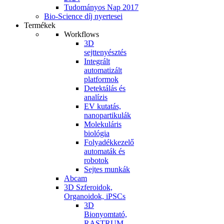
Tudományos Nap 2017
Bio-Science díj nyertesei
Termékek
Workflows
3D
sejttenyésztés
Integrált
automatizált
platformok
Detektálás és
analízis
EV kutatás,
nanopartikulák
Molekuláris
biológia
Folyadékkezelő
automaták és
robotok
Sejtes munkák
Abcam
3D Szferoidok,
Organoidok, iPSCs
3D
Bionyomtató,
RASTRUM