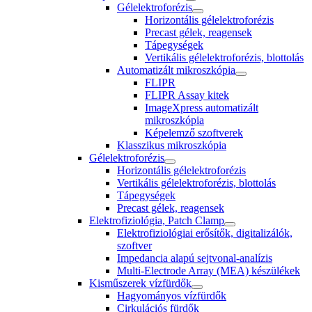
Gélelektroforézis
Horizontális gélelektroforézis
Precast gélek, reagensek
Tápegységek
Vertikális gélelektroforézis, blottolás
Automatizált mikroszkópia
FLIPR
FLIPR Assay kitek
ImageXpress automatizált
mikroszkópia
Képelemző szoftverek
Klasszikus mikroszkópia
Gélelektroforézis
Horizontális gélelektroforézis
Vertikális gélelektroforézis, blottolás
Tápegységek
Precast gélek, reagensek
Elektrofiziológia, Patch Clamp
Elektrofiziológiai erősítők, digitalizálók,
szoftver
Impedancia alapú sejtvonal-analízis
Multi-Electrode Array (MEA) készülékek
Kisműszerek vízfürdők
Hagyományos vízfürdők
Cirkulációs fürdők