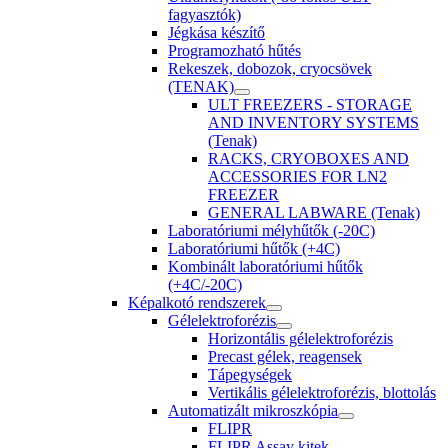
fagyasztók)
Jégkása készítő
Programozható hűtés
Rekeszek, dobozok, cryocsövek
(TENAK)
ULT FREEZERS - STORAGE
AND INVENTORY SYSTEMS
(Tenak)
RACKS, CRYOBOXES AND
ACCESSORIES FOR LN2
FREEZER
GENERAL LABWARE (Tenak)
Laboratóriumi mélyhűtők (-20C)
Laboratóriumi hűtők (+4C)
Kombinált laboratóriumi hűtők
(+4C/-20C)
Képalkotó rendszerek
Gélelektroforézis
Horizontális gélelektroforézis
Precast gélek, reagensek
Tápegységek
Vertikális gélelektroforézis, blottolás
Automatizált mikroszkópia
FLIPR
FLIPR Assay kitek