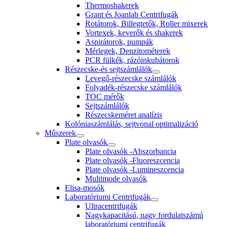
Thermoshakerek
Grant és Joanlab Centrifugák
Rotátorok, Billegtetők, Roller mixerek
Vortexek, keverők és shakerek
Aspirátorok, pumpák
Mérlegek, Denzitométerek
PCR fülkék, rázóinkubátorok
Részecske-és sejtszámlálók
Levegő-részecske számlálók
Folyadék-részecske számlálók
TOC mérők
Sejtszámlálók
Részecskeméret analízis
Kolóniaszámlálás, sejtvonal optimalizáció
Műszerek
Plate olvasók
Plate olvasók -Abszorbancia
Plate olvasók -Fluoreszcencia
Plate olvasók -Lumineszcencia
Multimode olvasók
Elisa-mosók
Laboratóriumi Centrifugák
Ultracentrifugák
Nagykapacitású, nagy fordulatszámú
laboratóriumi centrifugák