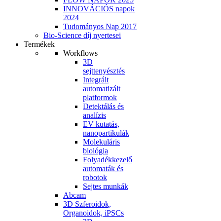
INNOVÁCIÓS napok
2024
Tudományos Nap 2017
Bio-Science díj nyertesei
Termékek
Workflows
3D
sejttenyésztés
Integrált
automatizált
platformok
Detektálás és
analízis
EV kutatás,
nanopartikulák
Molekuláris
biológia
Folyadékkezelő
automaták és
robotok
Sejtes munkák
Abcam
3D Szferoidok,
Organoidok, iPSCs