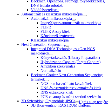
Beckman, Opentrons, Promega folyadékkezelés,
DNS izoláló robotok
Védőfelszerelések
Automatizált és klasszikus mikroszkópia
Automatizált mikroszkópia
ImageXpress automatizált mikroszkópia
FLIPR
FLIPR Assay kitek
Képelemző szoftverek
Klasszikus mikroszkópia
Next Generation Sequencing
Integrated DNA Technologies xGen NGS
megoldások
Könyvtárkészítés (Library Preparation)
Hybridization Capture (Target Capture)
Amplikon szekvenálás
Normalizáció
Beckman Coulter Next Generation Sequencing
termékek
NGS-ben használható készülékek
DNS és össznukleinsav extrakciós kitek
RNS extrakciós kitek
PCR cleanup és méret szerinti szelekció
3D Szferoidok, Organoidok, iPSCs
Ugrás a lap tetejére
3D Bionyomtató, RASTRUM platform