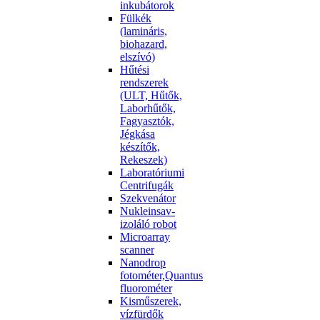
inkubátorok
Fülkék
(lamináris,
biohazard,
elszívó)
Hűtési
rendszerek
(ULT, Hűtők,
Laborhűtők,
Fagyasztók,
Jégkása
készítők,
Rekeszek)
Laboratóriumi
Centrifugák
Szekvenátor
Nukleinsav-
izoláló robot
Microarray
scanner
Nanodrop
fotométer,Quantus
fluorométer
Kisműszerek,
vízfürdők