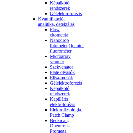
Képalkotó
rendszerek
Gélelektroforézis
Kvantifikáció,
analitika, detektálás
Flow
citometria
Nanodrop
fotométer,Quantus
fluorométer
Microarray
scanner
Szekvenátor
Plate olvasók
Elisa-mosók
Gélelektroforézis
Képalkotó
rendszerek
Kapilláris
elektroforézis
Elektrofiziológia,
Patch Clamp
Beckman,
Opentrons,
Promega