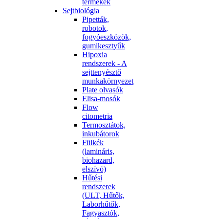
termékek
Sejtbiológia
Pipetták,
robotok,
fogyóeszközök,
gumikesztyűk
Hipoxia
rendszerek - A
sejttenyésztő
munkakörnyezet
Plate olvasók
Elisa-mosók
Flow
citometria
Termosztátok,
inkubátorok
Fülkék
(lamináris,
biohazard,
elszívó)
Hűtési
rendszerek
(ULT, Hűtők,
Laborhűtők,
Fagyasztók,