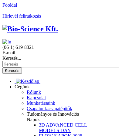
Főoldal
Hírlevél feliratkozás
(06-1) 619-8321
E-mail
Keresés...
Keresés
Cégünk
Rólunk
Kapcsolat
Munkatársaink
Csapatunk-csapatépítők
Tudományos és Innovációs
Napok
3D ADVANCED CELL
MODELS DAY
FLOW NAPOK 2025