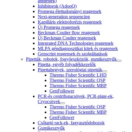
antitestek)
Inhibitorok (AdooQ)
Promega élettudományi reagensek
Next-generation sequencing
Kapilláris elektroforézis reagensek
Új Promega reagensek
Beckman Coulter flow reagensek
Új Beckman Coulter reagensek
Integrated DNA Technologies reagensek
MLPA géndiagnosztikai kitek és reagensek
Genscript reagensek és szolgáltatások
Pipetták, robotok, fogyóeszközök, gumikesztyűk
Pipetta, egyéb folyadékkezelők
Pipettahegyek, szerológiai pipetták
Thermo Fisher Scientific LHD
Thermo Fisher Scientific QSP
Thermo Fisher Scientific MBP
GenFollower
PCR-és centrifugacsövek, PCR-plate-ek,
Cryocsövek
Thermo Fisher Scientific QSP
Thermo Fisher Scientific MBP
GenFollower
Csőtartó rack-ek, fagyasztódobozok
Gumikesztyűk