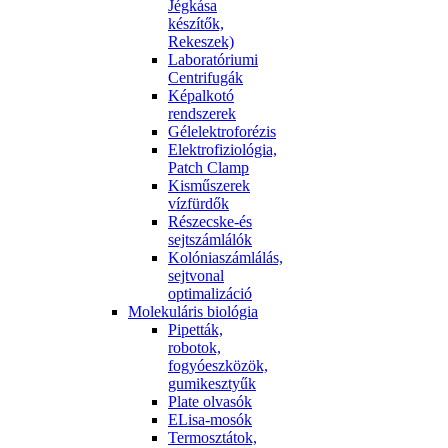
Jégkása
készítők,
Rekeszek)
Laboratóriumi
Centrifugák
Képalkotó
rendszerek
Gélelektroforézis
Elektrofiziológia,
Patch Clamp
Kisműszerek
vízfürdők
Részecske-és
sejtszámlálók
Kolóniaszámlálás,
sejtvonal
optimalizáció
Molekuláris biológia
Pipetták,
robotok,
fogyóeszközök,
gumikesztyűk
Plate olvasók
ELisa-mosók
Termosztátok,