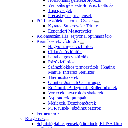
Horizontális gélelektroforézis
Vertikális gélelektroforézis, blottolás
Tápegységek
Precast gélek, reagensek
PCR készülék, Thermal Cyclers
Kyratec Supercycler Trinity
Eppendorf Mastercycler
Kolóniaszámlálás, sejtvonal optimalizáció
Kisműszerek, vízfürdők
Hagyományos vízfürdők
Cirkulációs fürdők
Ultrahangos vízfürdők
Rázóvízfürdők
Szárazblokkos termosztátok, Heating
Mantle, Infrared Sterilizer
Thermoshakerek
Grant és Joanlab Centrifugák
Rotátorok, Billegtetők, Roller mixerek
Vortexek, keverők és shakerek
Aspirátorok, pumpák
Mérlegek, Denzitométerek
PCR fülkék, rázóinkubátorok
Fermentorok
Reagensek
Sejtbiológiai reagensek (citokinek, ELISA kitek,