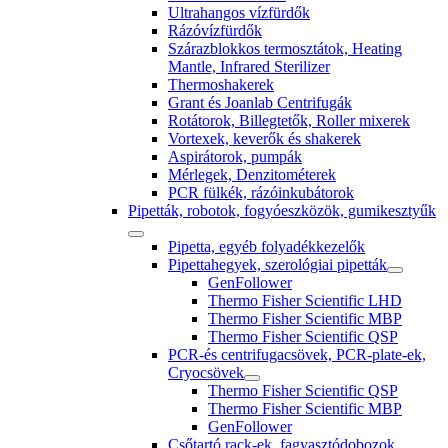
Ultrahangos vízfürdők
Rázóvízfürdők
Szárazblokkos termosztátok, Heating
Mantle, Infrared Sterilizer
Thermoshakerek
Grant és Joanlab Centrifugák
Rotátorok, Billegtetők, Roller mixerek
Vortexek, keverők és shakerek
Aspirátorok, pumpák
Mérlegek, Denzitométerek
PCR fülkék, rázóinkubátorok
Pipetták, robotok, fogyóeszközök, gumikesztyűk
Pipetta, egyéb folyadékkezelők
Pipettahegyek, szerológiai pipetták
GenFollower
Thermo Fisher Scientific LHD
Thermo Fisher Scientific MBP
Thermo Fisher Scientific QSP
PCR-és centrifugacsövek, PCR-plate-ek,
Cryocsövek
Thermo Fisher Scientific QSP
Thermo Fisher Scientific MBP
GenFollower
Csőtartó rack-ek, fagyasztódobozok