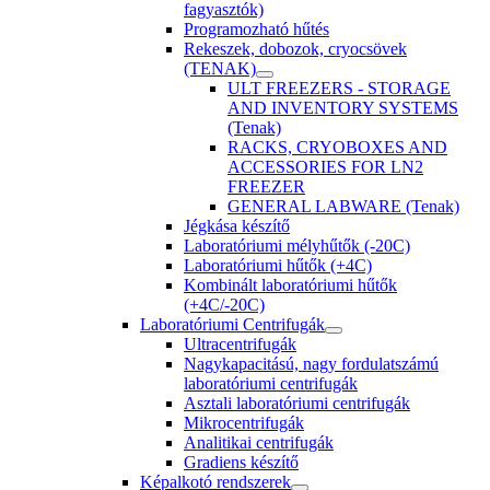
fagyasztók)
Programozható hűtés
Rekeszek, dobozok, cryocsövek
(TENAK)
ULT FREEZERS - STORAGE
AND INVENTORY SYSTEMS
(Tenak)
RACKS, CRYOBOXES AND
ACCESSORIES FOR LN2
FREEZER
GENERAL LABWARE (Tenak)
Jégkása készítő
Laboratóriumi mélyhűtők (-20C)
Laboratóriumi hűtők (+4C)
Kombinált laboratóriumi hűtők
(+4C/-20C)
Laboratóriumi Centrifugák
Ultracentrifugák
Nagykapacitású, nagy fordulatszámú
laboratóriumi centrifugák
Asztali laboratóriumi centrifugák
Mikrocentrifugák
Analitikai centrifugák
Gradiens készítő
Képalkotó rendszerek