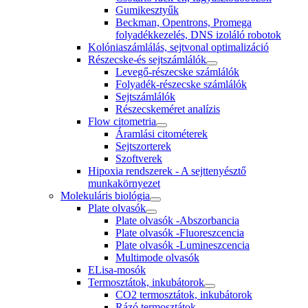
Gumikesztyűk
Beckman, Opentrons, Promega
folyadékkezelés, DNS izoláló robotok
Kolóniaszámlálás, sejtvonal optimalizáció
Részecske-és sejtszámlálók
Levegő-részecske számlálók
Folyadék-részecske számlálók
Sejtszámlálók
Részecskeméret analízis
Flow citometria
Áramlási citométerek
Sejtszorterek
Szoftverek
Hipoxia rendszerek - A sejttenyésztő
munkakörnyezet
Molekuláris biológia
Plate olvasók
Plate olvasók -Abszorbancia
Plate olvasók -Fluoreszcencia
Plate olvasók -Lumineszcencia
Multimode olvasók
ELisa-mosók
Termosztátok, inkubátorok
CO2 termosztátok, inkubátorok
Rázó termosztátok