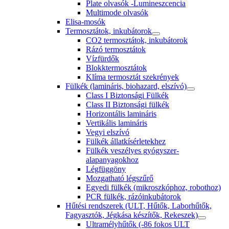
Plate olvasók -Lumineszcencia
Multimode olvasók
Elisa-mosók
Termosztátok, inkubátorok
CO2 termosztátok, inkubátorok
Rázó termosztátok
Vízfürdők
Blokktermosztátok
Klíma termosztát szekrények
Fülkék (lamináris, biohazard, elszívó)
Class I Biztonsági Fülkék
Class II Biztonsági fülkék
Horizontális lamináris
Vertikális lamináris
Vegyi elszívó
Fülkék állatkísérletekhez
Fülkék veszélyes gyógyszer-
alapanyagokhoz
Légfüggöny
Mozgatható légszűrő
Egyedi fülkék (mikroszkóphoz, robothoz)
PCR fülkék, rázóinkubátorok
Hűtési rendszerek (ULT, Hűtők, Laborhűtők,
Fagyasztók, Jégkása készítők, Rekeszek)
Ultramélyhűtők (-86 fokos ULT