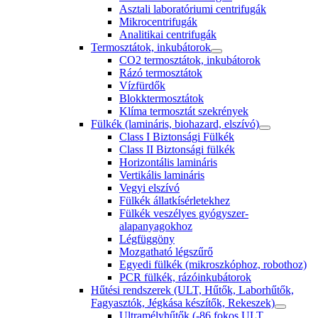
Asztali laboratóriumi centrifugák
Mikrocentrifugák
Analitikai centrifugák
Termosztátok, inkubátorok
CO2 termosztátok, inkubátorok
Rázó termosztátok
Vízfürdők
Blokktermosztátok
Klíma termosztát szekrények
Fülkék (lamináris, biohazard, elszívó)
Class I Biztonsági Fülkék
Class II Biztonsági fülkék
Horizontális lamináris
Vertikális lamináris
Vegyi elszívó
Fülkék állatkísérletekhez
Fülkék veszélyes gyógyszer-
alapanyagokhoz
Légfüggöny
Mozgatható légszűrő
Egyedi fülkék (mikroszkóphoz, robothoz)
PCR fülkék, rázóinkubátorok
Hűtési rendszerek (ULT, Hűtők, Laborhűtők,
Fagyasztók, Jégkása készítők, Rekeszek)
Ultramélyhűtők (-86 fokos ULT