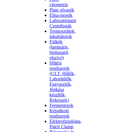
citometria
Plate olvasók
Elisa-mosók
Laboratóriumi
Centrifugák
Termosztátok,
inkubátorok
Fülkék
(lamináris,
biohazard,
elszívó)
Hűtési
rendszerek
(ULT, Hűtők,
Laborhűtők,
Fagyasztók,
Jégkása
készítők,
Rekeszek)
Fermentorok
Képalkotó
rendszerek
Elektrofiziológia,
Patch Clamp
Részecske-és