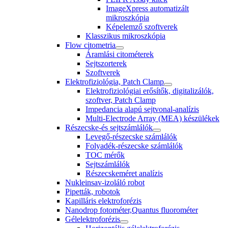
ImageXpress automatizált
mikroszkópia
Képelemző szoftverek
Klasszikus mikroszkópia
Flow citometria
Áramlási citométerek
Sejtszorterek
Szoftverek
Elektrofiziológia, Patch Clamp
Elektrofiziológiai erősítők, digitalizálók,
szoftver, Patch Clamp
Impedancia alapú sejtvonal-analízis
Multi-Electrode Array (MEA) készülékek
Részecske-és sejtszámlálók
Levegő-részecske számlálók
Folyadék-részecske számlálók
TOC mérők
Sejtszámlálók
Részecskeméret analízis
Nukleinsav-izoláló robot
Pipetták, robotok
Kapilláris elektroforézis
Nanodrop fotométer,Quantus fluorométer
Gélelektroforézis