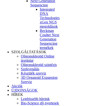
Next Generation
Sequencing
Integrated
DNA
Technologies
xGen NGS
megoldások
Beckman
Coulter Next
Generation
Sequencing
termékek
SZOLGÁLTATÁSOK
Oligonukleotid Online
árajánlat
Oligonukleotid szintézis
Szekvenálás
Készülék szerviz
3D Organoid Expansion
Szerviz
Akciók
ÚJDONSÁGOK
HÍREK
Legfrissebb híreink
Bio-Science díj nyertesek