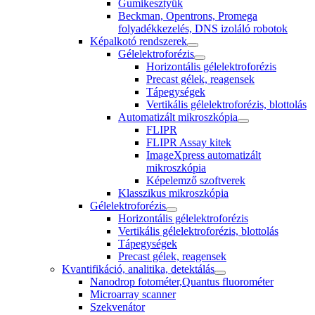
Gumikesztyűk
Beckman, Opentrons, Promega
folyadékkezelés, DNS izoláló robotok
Képalkotó rendszerek
Gélelektroforézis
Horizontális gélelektroforézis
Precast gélek, reagensek
Tápegységek
Vertikális gélelektroforézis, blottolás
Automatizált mikroszkópia
FLIPR
FLIPR Assay kitek
ImageXpress automatizált
mikroszkópia
Képelemző szoftverek
Klasszikus mikroszkópia
Gélelektroforézis
Horizontális gélelektroforézis
Vertikális gélelektroforézis, blottolás
Tápegységek
Precast gélek, reagensek
Kvantifikáció, analitika, detektálás
Nanodrop fotométer,Quantus fluorométer
Microarray scanner
Szekvenátor