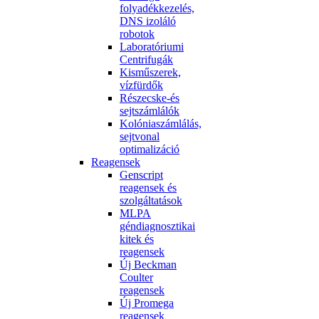
folyadékkezelés,
DNS izoláló
robotok
Laboratóriumi
Centrifugák
Kisműszerek,
vízfürdők
Részecske-és
sejtszámlálók
Kolóniaszámlálás,
sejtvonal
optimalizáció
Reagensek
Genscript
reagensek és
szolgáltatások
MLPA
géndiagnosztikai
kitek és
reagensek
Új Beckman
Coulter
reagensek
Új Promega
reagensek