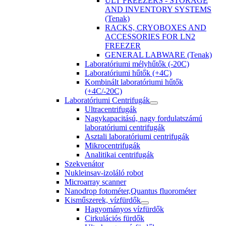
ULT FREEZERS - STORAGE
AND INVENTORY SYSTEMS
(Tenak)
RACKS, CRYOBOXES AND
ACCESSORIES FOR LN2
FREEZER
GENERAL LABWARE (Tenak)
Laboratóriumi mélyhűtők (-20C)
Laboratóriumi hűtők (+4C)
Kombinált laboratóriumi hűtők
(+4C/-20C)
Laboratóriumi Centrifugák
Ultracentrifugák
Nagykapacitású, nagy fordulatszámú
laboratóriumi centrifugák
Asztali laboratóriumi centrifugák
Mikrocentrifugák
Analitikai centrifugák
Szekvenátor
Nukleinsav-izoláló robot
Microarray scanner
Nanodrop fotométer,Quantus fluorométer
Kisműszerek, vízfürdők
Hagyományos vízfürdők
Cirkulációs fürdők