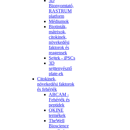
3D
Bionyomtató,
RASTRUM
platform
Médiumok
Biotinták,
mátrixok,
citokinek,
növekedési
faktorok és
reagensek
Sejtek - iPSCs
3D
sejttenyésztő
plate-ek
Citokinek,
növekedési faktorok
és fehérjék
ABCAM -
Fehérjék és
peptidek
QKINE
termékek
TheWell
Bioscience