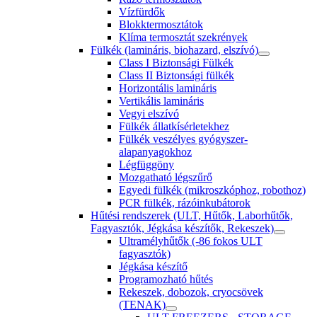
Vízfürdők
Blokktermosztátok
Klíma termosztát szekrények
Fülkék (lamináris, biohazard, elszívó)
Class I Biztonsági Fülkék
Class II Biztonsági fülkék
Horizontális lamináris
Vertikális lamináris
Vegyi elszívó
Fülkék állatkísérletekhez
Fülkék veszélyes gyógyszer-
alapanyagokhoz
Légfüggöny
Mozgatható légszűrő
Egyedi fülkék (mikroszkóphoz, robothoz)
PCR fülkék, rázóinkubátorok
Hűtési rendszerek (ULT, Hűtők, Laborhűtők,
Fagyasztók, Jégkása készítők, Rekeszek)
Ultramélyhűtők (-86 fokos ULT
fagyasztók)
Jégkása készítő
Programozható hűtés
Rekeszek, dobozok, cryocsövek
(TENAK)