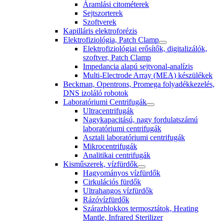
Áramlási citométerek
Sejtszorterek
Szoftverek
Kapilláris elektroforézis
Elektrofiziológia, Patch Clamp
Elektrofiziológiai erősítők, digitalizálók,
szoftver, Patch Clamp
Impedancia alapú sejtvonal-analízis
Multi-Electrode Array (MEA) készülékek
Beckman, Opentrons, Promega folyadékkezelés,
DNS izoláló robotok
Laboratóriumi Centrifugák
Ultracentrifugák
Nagykapacitású, nagy fordulatszámú
laboratóriumi centrifugák
Asztali laboratóriumi centrifugák
Mikrocentrifugák
Analitikai centrifugák
Kisműszerek, vízfürdők
Hagyományos vízfürdők
Cirkulációs fürdők
Ultrahangos vízfürdők
Rázóvízfürdők
Szárazblokkos termosztátok, Heating
Mantle, Infrared Sterilizer