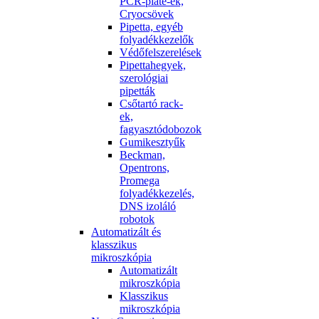
PCR-plate-ek,
Cryocsövek
Pipetta, egyéb
folyadékkezelők
Védőfelszerelések
Pipettahegyek,
szerológiai
pipetták
Csőtartó rack-
ek,
fagyasztódobozok
Gumikesztyűk
Beckman,
Opentrons,
Promega
folyadékkezelés,
DNS izoláló
robotok
Automatizált és
klasszikus
mikroszkópia
Automatizált
mikroszkópia
Klasszikus
mikroszkópia