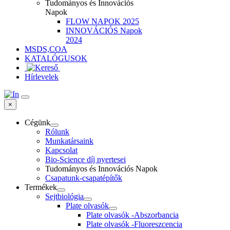
Tudományos és Innovációs
Napok
FLOW NAPOK 2025
INNOVÁCIÓS Napok
2024
MSDS,COA
KATALÓGUSOK
Hírlevelek
×
Cégünk
Rólunk
Munkatársaink
Kapcsolat
Bio-Science díj nyertesei
Tudományos és Innovációs Napok
Csapatunk-csapatépítők
Termékek
Sejtbiológia
Plate olvasók
Plate olvasók -Abszorbancia
Plate olvasók -Fluoreszcencia