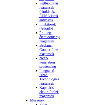
Sejtbiológiai
reagensek
(citokinek,
ELISA kitek,
antitestek)
Inhibitorok
(AdooQ)
Promega
élettudományi
reagensek
Beckman
Coulter flow
reagensek
Next-
generation
sequencing
Integrated
DNA
Technologies
reagensek
Kapilláris
elektroforézis
reagensek
Műszerek
Flow