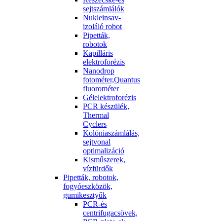
sejtszámlálók
Nukleinsav-
izoláló robot
Pipetták,
robotok
Kapilláris
elektroforézis
Nanodrop
fotométer,Quantus
fluorométer
Gélelektroforézis
PCR készülék,
Thermal
Cyclers
Kolóniaszámlálás,
sejtvonal
optimalizáció
Kisműszerek,
vízfürdők
Pipetták, robotok,
fogyóeszközök,
gumikesztyűk
PCR-és
centrifugacsövek,