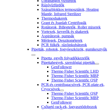
Ultrahangos vízfürdők
Rázóvízfürdők
Szárazblokkos termosztátok, Heating
Mantle, Infrared Sterilizer
Thermoshakerek
Grant és Joanlab Centrifugák
Rotátorok, Billegtetők, Roller mixerek
Vortexek, keverők és shakerek
Aspirátorok, pumpák
Mérlegek, Denzitométerek
PCR fülkék, rázóinkubátorok
Pipetták, robotok, fogyóeszközök, gumikesztyűk
Pipetta, egyéb folyadékkezelők
Pipettahegyek, szerológiai pipetták
GenFollower
Thermo Fisher Scientific LHD
Thermo Fisher Scientific MBP
Thermo Fisher Scientific QSP
PCR-és centrifugacsövek, PCR-plate-ek,
Cryocsövek
Thermo Fisher Scientific QSP
Thermo Fisher Scientific MBP
GenFollower
Csőtartó rack-ek, fagyasztódobozok