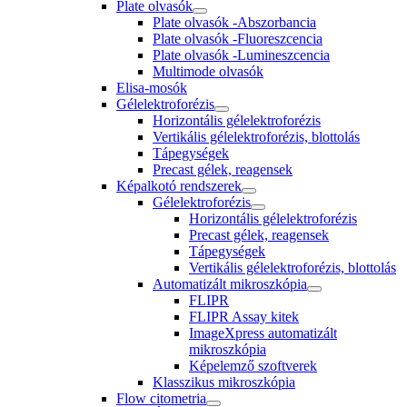
Plate olvasók
Plate olvasók -Abszorbancia
Plate olvasók -Fluoreszcencia
Plate olvasók -Lumineszcencia
Multimode olvasók
Elisa-mosók
Gélelektroforézis
Horizontális gélelektroforézis
Vertikális gélelektroforézis, blottolás
Tápegységek
Precast gélek, reagensek
Képalkotó rendszerek
Gélelektroforézis
Horizontális gélelektroforézis
Precast gélek, reagensek
Tápegységek
Vertikális gélelektroforézis, blottolás
Automatizált mikroszkópia
FLIPR
FLIPR Assay kitek
ImageXpress automatizált
mikroszkópia
Képelemző szoftverek
Klasszikus mikroszkópia
Flow citometria