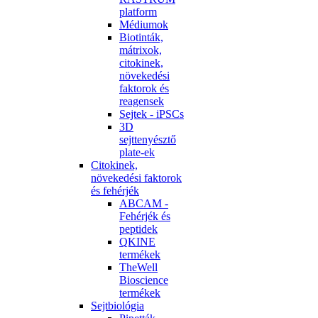
platform
Médiumok
Biotinták,
mátrixok,
citokinek,
növekedési
faktorok és
reagensek
Sejtek - iPSCs
3D
sejttenyésztő
plate-ek
Citokinek,
növekedési faktorok
és fehérjék
ABCAM -
Fehérjék és
peptidek
QKINE
termékek
TheWell
Bioscience
termékek
Sejtbiológia