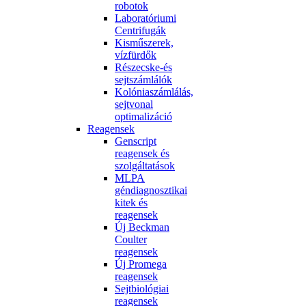
robotok
Laboratóriumi
Centrifugák
Kisműszerek,
vízfürdők
Részecske-és
sejtszámlálók
Kolóniaszámlálás,
sejtvonal
optimalizáció
Reagensek
Genscript
reagensek és
szolgáltatások
MLPA
géndiagnosztikai
kitek és
reagensek
Új Beckman
Coulter
reagensek
Új Promega
reagensek
Sejtbiológiai
reagensek