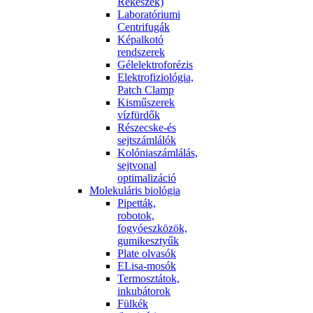
Rekeszek)
Laboratóriumi
Centrifugák
Képalkotó
rendszerek
Gélelektroforézis
Elektrofiziológia,
Patch Clamp
Kisműszerek
vízfürdők
Részecske-és
sejtszámlálók
Kolóniaszámlálás,
sejtvonal
optimalizáció
Molekuláris biológia
Pipetták,
robotok,
fogyóeszközök,
gumikesztyűk
Plate olvasók
ELisa-mosók
Termosztátok,
inkubátorok
Fülkék