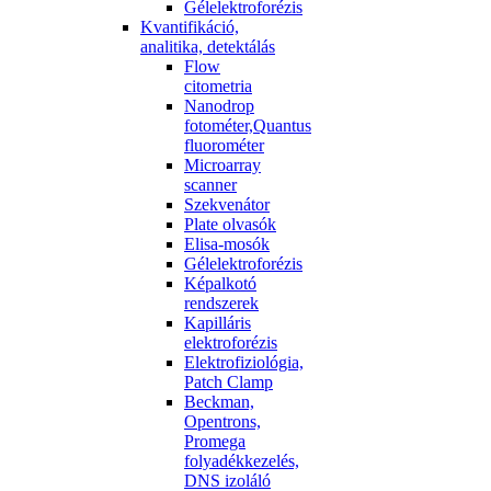
Gélelektroforézis
Kvantifikáció,
analitika, detektálás
Flow
citometria
Nanodrop
fotométer,Quantus
fluorométer
Microarray
scanner
Szekvenátor
Plate olvasók
Elisa-mosók
Gélelektroforézis
Képalkotó
rendszerek
Kapilláris
elektroforézis
Elektrofiziológia,
Patch Clamp
Beckman,
Opentrons,
Promega
folyadékkezelés,
DNS izoláló