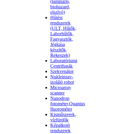
(lamináris,
biohazard,
elszívó)
Hűtési
rendszerek
(ULT, Hűtők,
Laborhűtők,
Fagyasztók,
Jégkása
készítők,
Rekeszek)
Laboratóriumi
Centrifugák
Szekvenátor
Nukleinsav-
izoláló robot
Microarray
scanner
Nanodrop
fotométer,Quantus
fluorométer
Kisműszerek,
vízfürdők
Képalkotó
rendszerek