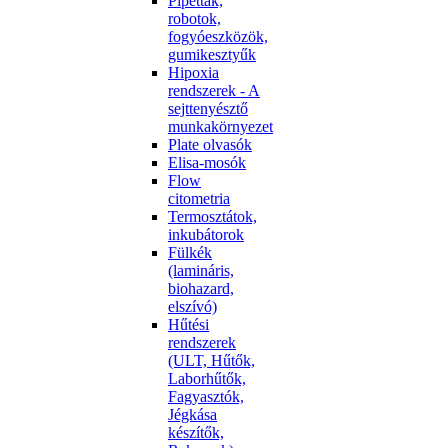
Pipetták,
robotok,
fogyóeszközök,
gumikesztyűk
Hipoxia
rendszerek - A
sejttenyésztő
munkakörnyezet
Plate olvasók
Elisa-mosók
Flow
citometria
Termosztátok,
inkubátorok
Fülkék
(lamináris,
biohazard,
elszívó)
Hűtési
rendszerek
(ULT, Hűtők,
Laborhűtők,
Fagyasztók,
Jégkása
készítők,