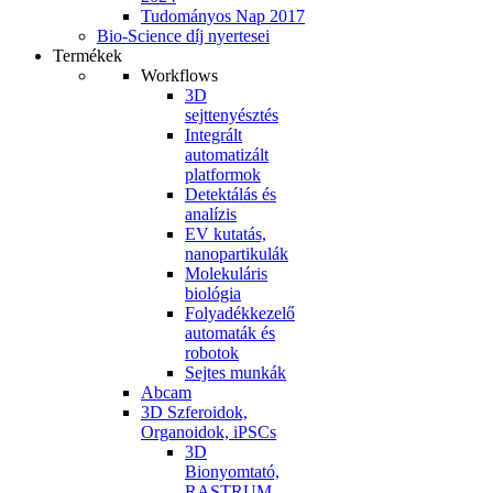
Tudományos Nap 2017
Bio-Science díj nyertesei
Termékek
Workflows
3D
sejttenyésztés
Integrált
automatizált
platformok
Detektálás és
analízis
EV kutatás,
nanopartikulák
Molekuláris
biológia
Folyadékkezelő
automaták és
robotok
Sejtes munkák
Abcam
3D Szferoidok,
Organoidok, iPSCs
3D
Bionyomtató,
RASTRUM