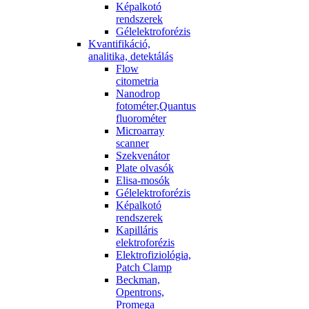
Képalkotó
rendszerek
Gélelektroforézis
Kvantifikáció,
analitika, detektálás
Flow
citometria
Nanodrop
fotométer,Quantus
fluorométer
Microarray
scanner
Szekvenátor
Plate olvasók
Elisa-mosók
Gélelektroforézis
Képalkotó
rendszerek
Kapilláris
elektroforézis
Elektrofiziológia,
Patch Clamp
Beckman,
Opentrons,
Promega