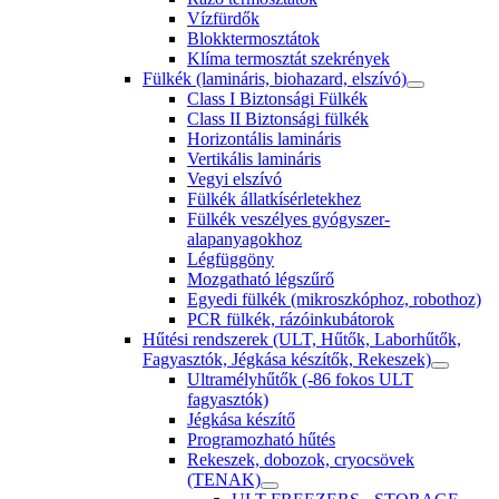
Vízfürdők
Blokktermosztátok
Klíma termosztát szekrények
Fülkék (lamináris, biohazard, elszívó)
Class I Biztonsági Fülkék
Class II Biztonsági fülkék
Horizontális lamináris
Vertikális lamináris
Vegyi elszívó
Fülkék állatkísérletekhez
Fülkék veszélyes gyógyszer-
alapanyagokhoz
Légfüggöny
Mozgatható légszűrő
Egyedi fülkék (mikroszkóphoz, robothoz)
PCR fülkék, rázóinkubátorok
Hűtési rendszerek (ULT, Hűtők, Laborhűtők,
Fagyasztók, Jégkása készítők, Rekeszek)
Ultramélyhűtők (-86 fokos ULT
fagyasztók)
Jégkása készítő
Programozható hűtés
Rekeszek, dobozok, cryocsövek
(TENAK)