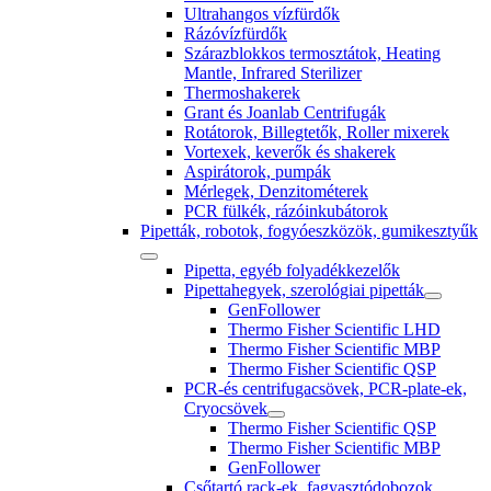
Ultrahangos vízfürdők
Rázóvízfürdők
Szárazblokkos termosztátok, Heating
Mantle, Infrared Sterilizer
Thermoshakerek
Grant és Joanlab Centrifugák
Rotátorok, Billegtetők, Roller mixerek
Vortexek, keverők és shakerek
Aspirátorok, pumpák
Mérlegek, Denzitométerek
PCR fülkék, rázóinkubátorok
Pipetták, robotok, fogyóeszközök, gumikesztyűk
Pipetta, egyéb folyadékkezelők
Pipettahegyek, szerológiai pipetták
GenFollower
Thermo Fisher Scientific LHD
Thermo Fisher Scientific MBP
Thermo Fisher Scientific QSP
PCR-és centrifugacsövek, PCR-plate-ek,
Cryocsövek
Thermo Fisher Scientific QSP
Thermo Fisher Scientific MBP
GenFollower
Csőtartó rack-ek, fagyasztódobozok