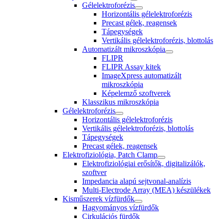
Gélelektroforézis
Horizontális gélelektroforézis
Precast gélek, reagensek
Tápegységek
Vertikális gélelektroforézis, blottolás
Automatizált mikroszkópia
FLIPR
FLIPR Assay kitek
ImageXpress automatizált
mikroszkópia
Képelemző szoftverek
Klasszikus mikroszkópia
Gélelektroforézis
Horizontális gélelektroforézis
Vertikális gélelektroforézis, blottolás
Tápegységek
Precast gélek, reagensek
Elektrofiziológia, Patch Clamp
Elektrofiziológiai erősítők, digitalizálók,
szoftver
Impedancia alapú sejtvonal-analízis
Multi-Electrode Array (MEA) készülékek
Kisműszerek vízfürdők
Hagyományos vízfürdők
Cirkulációs fürdők