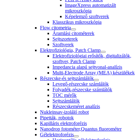
ImageXpress automatizált
mikroszkópia
Képelemző szoftverek
Klasszikus mikroszkópia
Flow citometria
Áramlási citométerek
Sejtszorterek
Szoftverek
Elektrofiziológia, Patch Clamp
Elektrofiziológiai erősítők, digitalizálók,
szoftver, Patch Clamp
Impedancia alapú sejtvonal-analízis
Multi-Electrode Array (MEA) készülékek
Részecske-és sejtszámlálók
Levegő-részecske számlálók
Folyadék-részecske számlálók
TOC mérők
Sejtszámlálók
Részecskeméret analízis
Nukleinsav-izoláló robot
Pipetták, robotok
Kapilláris elektroforézis
Nanodrop fotométer,Quantus fluorométer
Gélelektroforézis