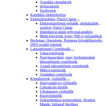
Áramlási citométerek
Sejtszorterek
Szoftverek
Kapilláris elektroforézis
Elektrofiziológia, Patch Clamp
Elektrofiziológiai erősítők, digitalizálók,
szoftver, Patch Clamp
Impedancia alapú sejtvonal-analízis
Multi-Electrode Array (MEA) készülékek
Beckman, Opentrons, Promega folyadékkezelés,
DNS izoláló robotok
Laboratóriumi Centrifugák
Ultracentrifugák
Nagykapacitású, nagy fordulatszámú
laboratóriumi centrifugák
Asztali laboratóriumi centrifugák
Mikrocentrifugák
Analitikai centrifugák
Kisműszerek, vízfürdők
Hagyományos vízfürdők
Cirkulációs fürdők
Ultrahangos vízfürdők
Rázóvízfürdők
Szárazblokkos termosztátok, Heating
Mantle, Infrared Sterilizer