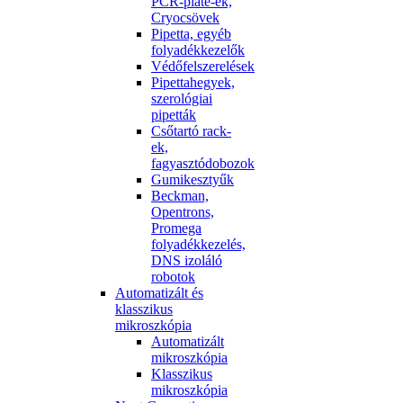
PCR-plate-ek,
Cryocsövek
Pipetta, egyéb
folyadékkezelők
Védőfelszerelések
Pipettahegyek,
szerológiai
pipetták
Csőtartó rack-
ek,
fagyasztódobozok
Gumikesztyűk
Beckman,
Opentrons,
Promega
folyadékkezelés,
DNS izoláló
robotok
Automatizált és
klasszikus
mikroszkópia
Automatizált
mikroszkópia
Klasszikus
mikroszkópia