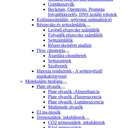
Gumikesztyűk
Beckman, Opentrons, Promega
folyadékkezelés, DNS izoláló robotok
Kolóniaszámlálás, sejtvonal optimalizáció
Részecske-és sejtszámlálók
Levegő-részecske számlálók
Folyadék-részecske számlálók
Sejtszámlálók
Részecskeméret analízis
Flow citometria
Áramlási citométerek
Sejtszorterek
Szoftverek
Hipoxia rendszerek - A sejttenyésztő
munkakörnyezet
Molekuláris biológia
Plate olvasók
Plate olvasók -Abszorbancia
Plate olvasók -Fluoreszcencia
Plate olvasók -Lumineszcencia
Multimode olvasók
ELisa-mosók
Termosztátok, inkubátorok
CO2 termosztátok, inkubátorok
Rázó termosztátok