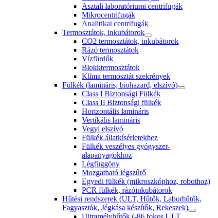
Asztali laboratóriumi centrifugák
Mikrocentrifugák
Analitikai centrifugák
Termosztátok, inkubátorok
CO2 termosztátok, inkubátorok
Rázó termosztátok
Vízfürdők
Blokktermosztátok
Klíma termosztát szekrények
Fülkék (lamináris, biohazard, elszívó)
Class I Biztonsági Fülkék
Class II Biztonsági fülkék
Horizontális lamináris
Vertikális lamináris
Vegyi elszívó
Fülkék állatkísérletekhez
Fülkék veszélyes gyógyszer-
alapanyagokhoz
Légfüggöny
Mozgatható légszűrő
Egyedi fülkék (mikroszkóphoz, robothoz)
PCR fülkék, rázóinkubátorok
Hűtési rendszerek (ULT, Hűtők, Laborhűtők,
Fagyasztók, Jégkása készítők, Rekeszek)
Ultramélyhűtők (-86 fokos ULT