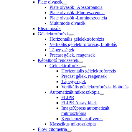
Plate olvasók
Plate olvasók -Abszorbancia
Plate olvasók -Fluoreszcencia
Plate olvasók -Lumineszcencia
Multimode olvasók
Elisa-mosók
Gélelektroforézis
Horizontális gélelektroforézis
Vertikális gélelektroforézis, blottolás
Tápegységek
Precast gélek, reagensek
Képalkotó rendszerek
Gélelektroforézis
Horizontális gélelektroforézis
Precast gélek, reagensek
Tápegységek
Vertikális gélelektroforézis, blottolás
Automatizált mikroszkópia
FLIPR
FLIPR Assay kitek
ImageXpress automatizált
mikroszkópia
Képelemző szoftverek
Klasszikus mikroszkópia
Flow citometria