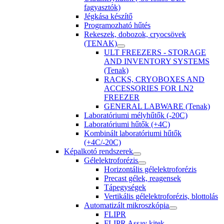
fagyasztók)
Jégkása készítő
Programozható hűtés
Rekeszek, dobozok, cryocsövek
(TENAK)
ULT FREEZERS - STORAGE
AND INVENTORY SYSTEMS
(Tenak)
RACKS, CRYOBOXES AND
ACCESSORIES FOR LN2
FREEZER
GENERAL LABWARE (Tenak)
Laboratóriumi mélyhűtők (-20C)
Laboratóriumi hűtők (+4C)
Kombinált laboratóriumi hűtők
(+4C/-20C)
Képalkotó rendszerek
Gélelektroforézis
Horizontális gélelektroforézis
Precast gélek, reagensek
Tápegységek
Vertikális gélelektroforézis, blottolás
Automatizált mikroszkópia
FLIPR
FLIPR Assay kitek