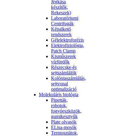
Jégkása
készítők,
Rekeszek)
Laboratóriumi
Centrifugák
Képalkotó
rendszerek
Gélelektroforézis
Elektrofiziológia,
Patch Clamp
Kisműszerek
vízfürdők
Részecske-és
sejtszámlálók
Kolóniaszámlálás,
sejtvonal
optimalizáció
Molekuláris biológia
Pipetták,
robotok,
fogyóeszközök,
gumikesztyűk
Plate olvasók
ELisa-mosók
Termosztátok,