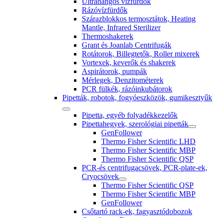
Ultrahangos vízfürdők
Rázóvízfürdők
Szárazblokkos termosztátok, Heating
Mantle, Infrared Sterilizer
Thermoshakerek
Grant és Joanlab Centrifugák
Rotátorok, Billegtetők, Roller mixerek
Vortexek, keverők és shakerek
Aspirátorok, pumpák
Mérlegek, Denzitométerek
PCR fülkék, rázóinkubátorok
Pipetták, robotok, fogyóeszközök, gumikesztyűk
Pipetta, egyéb folyadékkezelők
Pipettahegyek, szerológiai pipetták
GenFollower
Thermo Fisher Scientific LHD
Thermo Fisher Scientific MBP
Thermo Fisher Scientific QSP
PCR-és centrifugacsövek, PCR-plate-ek,
Cryocsövek
Thermo Fisher Scientific QSP
Thermo Fisher Scientific MBP
GenFollower
Csőtartó rack-ek, fagyasztódobozok