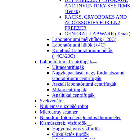
ULT FREEZERS - STORAGE
AND INVENTORY SYSTEMS
(Tenak)
RACKS, CRYOBOXES AND
ACCESSORIES FOR LN2
FREEZER
GENERAL LABWARE (Tenak)
Laboratóriumi mélyhűtők (-20C)
Laboratóriumi hűtők (+4C)
Kombinált laboratóriumi hűtők
(+4C/-20C)
Laboratóriumi Centrifugák
Ultracentrifugák
Nagykapacitású, nagy fordulatszámú
laboratóriumi centrifugák
Asztali laboratóriumi centrifugák
Mikrocentrifugák
Analitikai centrifugák
Szekvenátor
Nukleinsav-izoláló robot
Microarray scanner
Nanodrop fotométer,Quantus fluorométer
Kisműszerek, vízfürdők
Hagyományos vízfürdők
Cirkulációs fürdők