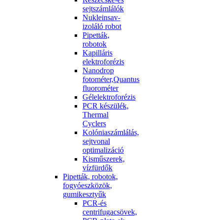
sejtszámlálók
Nukleinsav-
izoláló robot
Pipetták,
robotok
Kapilláris
elektroforézis
Nanodrop
fotométer,Quantus
fluorométer
Gélelektroforézis
PCR készülék,
Thermal
Cyclers
Kolóniaszámlálás,
sejtvonal
optimalizáció
Kisműszerek,
vízfürdők
Pipetták, robotok,
fogyóeszközök,
gumikesztyűk
PCR-és
centrifugacsövek,