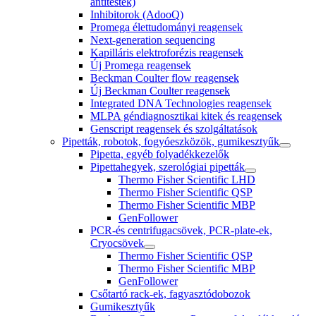
antitestek)
Inhibitorok (AdooQ)
Promega élettudományi reagensek
Next-generation sequencing
Kapilláris elektroforézis reagensek
Új Promega reagensek
Beckman Coulter flow reagensek
Új Beckman Coulter reagensek
Integrated DNA Technologies reagensek
MLPA géndiagnosztikai kitek és reagensek
Genscript reagensek és szolgáltatások
Pipetták, robotok, fogyóeszközök, gumikesztyűk
Pipetta, egyéb folyadékkezelők
Pipettahegyek, szerológiai pipetták
Thermo Fisher Scientific LHD
Thermo Fisher Scientific QSP
Thermo Fisher Scientific MBP
GenFollower
PCR-és centrifugacsövek, PCR-plate-ek,
Cryocsövek
Thermo Fisher Scientific QSP
Thermo Fisher Scientific MBP
GenFollower
Csőtartó rack-ek, fagyasztódobozok
Gumikesztyűk