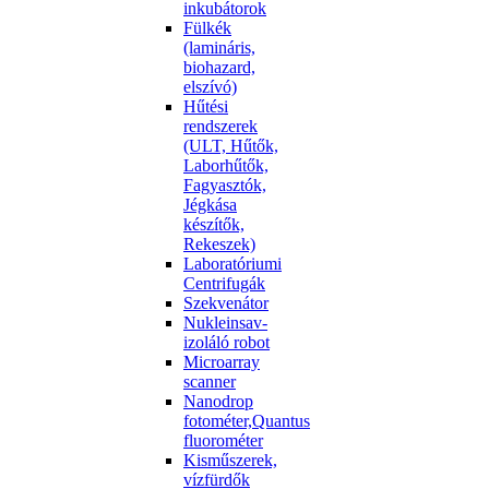
inkubátorok
Fülkék
(lamináris,
biohazard,
elszívó)
Hűtési
rendszerek
(ULT, Hűtők,
Laborhűtők,
Fagyasztók,
Jégkása
készítők,
Rekeszek)
Laboratóriumi
Centrifugák
Szekvenátor
Nukleinsav-
izoláló robot
Microarray
scanner
Nanodrop
fotométer,Quantus
fluorométer
Kisműszerek,
vízfürdők