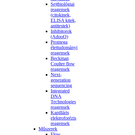
Sejtbiológiai
reagensek
(citokinek,
ELISA kitek,
antitestek)
Inhibitorok
(AdooQ)
Promega
élettudományi
reagensek
Beckman
Coulter flow
reagensek
Next-
generation
sequencing
Integrated
DNA
Technologies
reagensek
Kapilláris
elektroforézis
reagensek
Műszerek
Flow