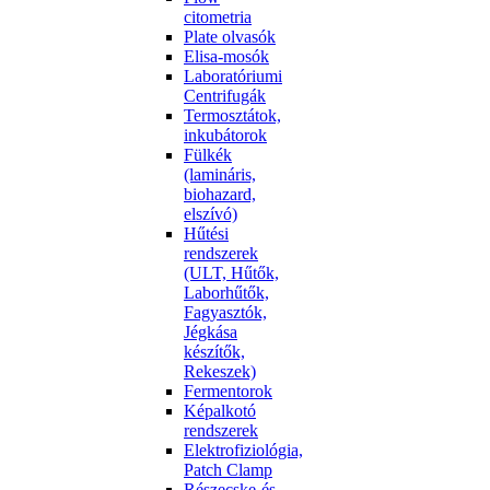
citometria
Plate olvasók
Elisa-mosók
Laboratóriumi
Centrifugák
Termosztátok,
inkubátorok
Fülkék
(lamináris,
biohazard,
elszívó)
Hűtési
rendszerek
(ULT, Hűtők,
Laborhűtők,
Fagyasztók,
Jégkása
készítők,
Rekeszek)
Fermentorok
Képalkotó
rendszerek
Elektrofiziológia,
Patch Clamp
Részecske-és