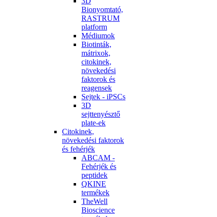
3D
Bionyomtató,
RASTRUM
platform
Médiumok
Biotinták,
mátrixok,
citokinek,
növekedési
faktorok és
reagensek
Sejtek - iPSCs
3D
sejttenyésztő
plate-ek
Citokinek,
növekedési faktorok
és fehérjék
ABCAM -
Fehérjék és
peptidek
QKINE
termékek
TheWell
Bioscience