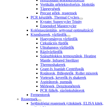
Horizontális gélelektroforézis
Vertikális gélelektroforézis, blottolás
Tápegységek
Precast gélek, reagensek
PCR készülék, Thermal Cyclers
Kyratec Supercycler Trinity
Eppendorf Mastercycler
Kolóniaszámlálás, sejtvonal optimalizáció
Kisműszerek, vízfürdők
Hagyományos vízfürdők
Cirkulációs fürdők
Ultrahangos vízfürdők
Rázóvízfürdők
Szárazblokkos termosztátok, Heating
Mantle, Infrared Sterilizer
Thermoshakerek
Grant és Joanlab Centrifugák
Rotátorok, Billegtetők, Roller mixerek
Vortexek, keverők és shakerek
Aspirátorok, pumpák
Mérlegek, Denzitométerek
PCR fülkék, rázóinkubátorok
Fermentorok
Reagensek
Sejtbiológiai reagensek (citokinek, ELISA kitek,