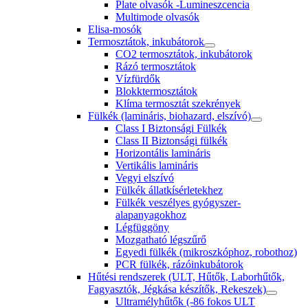
Plate olvasók -Lumineszcencia
Multimode olvasók
Elisa-mosók
Termosztátok, inkubátorok
CO2 termosztátok, inkubátorok
Rázó termosztátok
Vízfürdők
Blokktermosztátok
Klíma termosztát szekrények
Fülkék (lamináris, biohazard, elszívó)
Class I Biztonsági Fülkék
Class II Biztonsági fülkék
Horizontális lamináris
Vertikális lamináris
Vegyi elszívó
Fülkék állatkísérletekhez
Fülkék veszélyes gyógyszer-
alapanyagokhoz
Légfüggöny
Mozgatható légszűrő
Egyedi fülkék (mikroszkóphoz, robothoz)
PCR fülkék, rázóinkubátorok
Hűtési rendszerek (ULT, Hűtők, Laborhűtők,
Fagyasztók, Jégkása készítők, Rekeszek)
Ultramélyhűtők (-86 fokos ULT