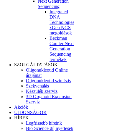
Next Generation
Sequencing
Integrated
DNA
Technologies
xGen NGS
megoldások
Beckman
Coulter Next
Generation
Sequencing
termékek
SZOLGÁLTATÁSOK
Oligonukleotid Online
árajánlat
Oligonukleotid szintézis
Szekvenálás
Készülék szerviz
3D Organoid Expansion
Szerviz
Akciók
ÚJDONSÁGOK
HÍREK
Legfrissebb híreink
Bio-Science díj nyertesek