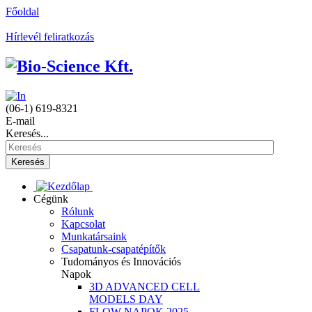
Főoldal
Hírlevél feliratkozás
(06-1) 619-8321
E-mail
Keresés...
Keresés
Cégünk
Rólunk
Kapcsolat
Munkatársaink
Csapatunk-csapatépítők
Tudományos és Innovációs
Napok
3D ADVANCED CELL
MODELS DAY
FLOW NAPOK 2025