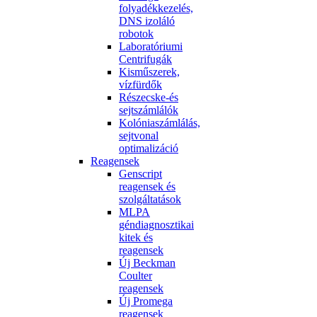
folyadékkezelés,
DNS izoláló
robotok
Laboratóriumi
Centrifugák
Kisműszerek,
vízfürdők
Részecske-és
sejtszámlálók
Kolóniaszámlálás,
sejtvonal
optimalizáció
Reagensek
Genscript
reagensek és
szolgáltatások
MLPA
géndiagnosztikai
kitek és
reagensek
Új Beckman
Coulter
reagensek
Új Promega
reagensek