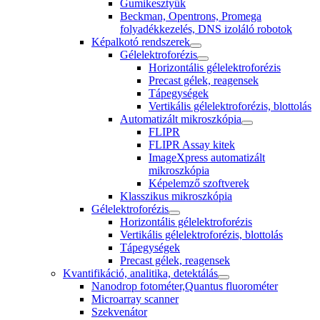
Gumikesztyűk
Beckman, Opentrons, Promega
folyadékkezelés, DNS izoláló robotok
Képalkotó rendszerek
Gélelektroforézis
Horizontális gélelektroforézis
Precast gélek, reagensek
Tápegységek
Vertikális gélelektroforézis, blottolás
Automatizált mikroszkópia
FLIPR
FLIPR Assay kitek
ImageXpress automatizált
mikroszkópia
Képelemző szoftverek
Klasszikus mikroszkópia
Gélelektroforézis
Horizontális gélelektroforézis
Vertikális gélelektroforézis, blottolás
Tápegységek
Precast gélek, reagensek
Kvantifikáció, analitika, detektálás
Nanodrop fotométer,Quantus fluorométer
Microarray scanner
Szekvenátor