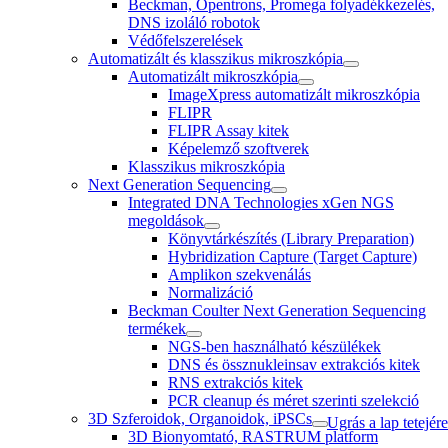
Beckman, Opentrons, Promega folyadékkezelés,
DNS izoláló robotok
Védőfelszerelések
Automatizált és klasszikus mikroszkópia
Automatizált mikroszkópia
ImageXpress automatizált mikroszkópia
FLIPR
FLIPR Assay kitek
Képelemző szoftverek
Klasszikus mikroszkópia
Next Generation Sequencing
Integrated DNA Technologies xGen NGS
megoldások
Könyvtárkészítés (Library Preparation)
Hybridization Capture (Target Capture)
Amplikon szekvenálás
Normalizáció
Beckman Coulter Next Generation Sequencing
termékek
NGS-ben használható készülékek
DNS és össznukleinsav extrakciós kitek
RNS extrakciós kitek
PCR cleanup és méret szerinti szelekció
3D Szferoidok, Organoidok, iPSCs
Ugrás a lap tetejére
3D Bionyomtató, RASTRUM platform