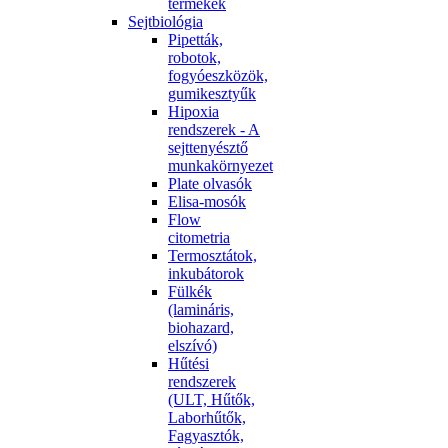
termékek
Sejtbiológia
Pipetták,
robotok,
fogyóeszközök,
gumikesztyűk
Hipoxia
rendszerek - A
sejttenyésztő
munkakörnyezet
Plate olvasók
Elisa-mosók
Flow
citometria
Termosztátok,
inkubátorok
Fülkék
(lamináris,
biohazard,
elszívó)
Hűtési
rendszerek
(ULT, Hűtők,
Laborhűtők,
Fagyasztók,