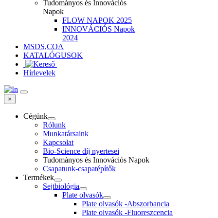
Tudományos és Innovációs
Napok
FLOW NAPOK 2025
INNOVÁCIÓS Napok
2024
MSDS,COA
KATALÓGUSOK
Hírlevelek
×
Cégünk
Rólunk
Munkatársaink
Kapcsolat
Bio-Science díj nyertesei
Tudományos és Innovációs Napok
Csapatunk-csapatépítők
Termékek
Sejtbiológia
Plate olvasók
Plate olvasók -Abszorbancia
Plate olvasók -Fluoreszcencia