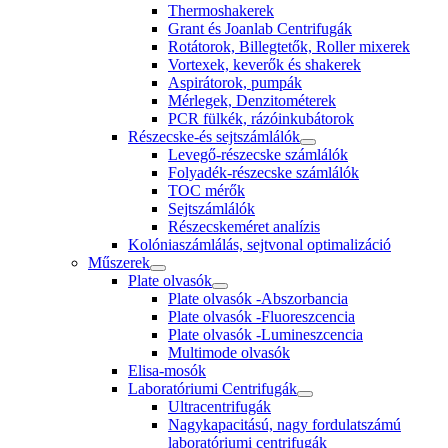
Thermoshakerek
Grant és Joanlab Centrifugák
Rotátorok, Billegtetők, Roller mixerek
Vortexek, keverők és shakerek
Aspirátorok, pumpák
Mérlegek, Denzitométerek
PCR fülkék, rázóinkubátorok
Részecske-és sejtszámlálók
Levegő-részecske számlálók
Folyadék-részecske számlálók
TOC mérők
Sejtszámlálók
Részecskeméret analízis
Kolóniaszámlálás, sejtvonal optimalizáció
Műszerek
Plate olvasók
Plate olvasók -Abszorbancia
Plate olvasók -Fluoreszcencia
Plate olvasók -Lumineszcencia
Multimode olvasók
Elisa-mosók
Laboratóriumi Centrifugák
Ultracentrifugák
Nagykapacitású, nagy fordulatszámú
laboratóriumi centrifugák