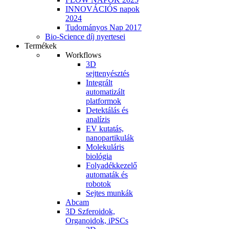
INNOVÁCIÓS napok
2024
Tudományos Nap 2017
Bio-Science díj nyertesei
Termékek
Workflows
3D
sejttenyésztés
Integrált
automatizált
platformok
Detektálás és
analízis
EV kutatás,
nanopartikulák
Molekuláris
biológia
Folyadékkezelő
automaták és
robotok
Sejtes munkák
Abcam
3D Szferoidok,
Organoidok, iPSCs