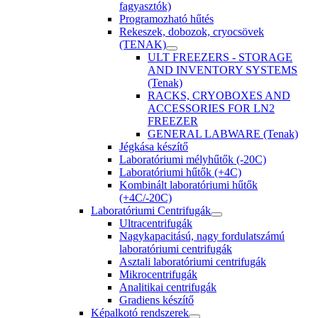
fagyasztók)
Programozható hűtés
Rekeszek, dobozok, cryocsövek
(TENAK)
ULT FREEZERS - STORAGE
AND INVENTORY SYSTEMS
(Tenak)
RACKS, CRYOBOXES AND
ACCESSORIES FOR LN2
FREEZER
GENERAL LABWARE (Tenak)
Jégkása készítő
Laboratóriumi mélyhűtők (-20C)
Laboratóriumi hűtők (+4C)
Kombinált laboratóriumi hűtők
(+4C/-20C)
Laboratóriumi Centrifugák
Ultracentrifugák
Nagykapacitású, nagy fordulatszámú
laboratóriumi centrifugák
Asztali laboratóriumi centrifugák
Mikrocentrifugák
Analitikai centrifugák
Gradiens készítő
Képalkotó rendszerek