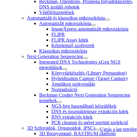
Beckman, Opentrons, Promega folyadékkezelés,
DNS izoláló robotok
Védőfelszerelések
Automatizált és klasszikus mikroszkópia
Automatizált mikroszkópia
ImageXpress automatizált mikroszkópia
FLIPR
FLIPR Assay kitek
Képelemző szoftverek
Klasszikus mikroszkópia
Next Generation Sequencing
Integrated DNA Technologies xGen NGS
megoldások
Könyvtárkészítés (Library Preparation)
Hybridization Capture (Target Capture)
Amplikon szekvenálás
Normalizáció
Beckman Coulter Next Generation Sequencing
termékek
NGS-ben használható készülékek
DNS és össznukleinsav extrakciós kitek
RNS extrakciós kitek
PCR cleanup és méret szerinti szelekció
3D Szferoidok, Organoidok, iPSCs
Ugrás a lap tetejére
3D Bionyomtató, RASTRUM platform