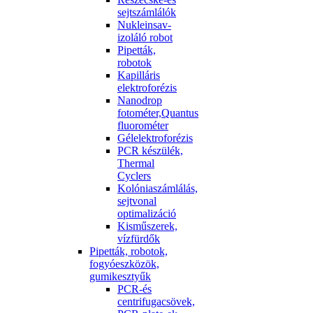
sejtszámlálók
Nukleinsav-
izoláló robot
Pipetták,
robotok
Kapilláris
elektroforézis
Nanodrop
fotométer,Quantus
fluorométer
Gélelektroforézis
PCR készülék,
Thermal
Cyclers
Kolóniaszámlálás,
sejtvonal
optimalizáció
Kisműszerek,
vízfürdők
Pipetták, robotok,
fogyóeszközök,
gumikesztyűk
PCR-és
centrifugacsövek,