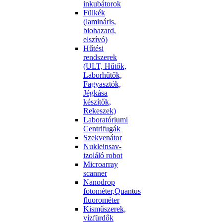
inkubátorok
Fülkék
(lamináris,
biohazard,
elszívó)
Hűtési
rendszerek
(ULT, Hűtők,
Laborhűtők,
Fagyasztók,
Jégkása
készítők,
Rekeszek)
Laboratóriumi
Centrifugák
Szekvenátor
Nukleinsav-
izoláló robot
Microarray
scanner
Nanodrop
fotométer,Quantus
fluorométer
Kisműszerek,
vízfürdők