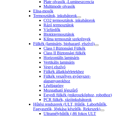
Plate olvasók -Lumineszcencia
Multimode olvasók
Elisa-mosók
Termosztátok, inkubátorok
CO2 termosztátok, inkubátorok
Rázó termosztátok
Vízfürdők
Blokktermosztátok
Klíma termosztát szekrények
Fülkék (lamináris, biohazard, elszívó)
Class I Biztonsági Fülkék
Class II Biztonsági fülkék
Horizontális lamináris
Vertikális lamináris
Vegyi elszívó
Fülkék állatkísérletekhez
Fülkék veszélyes gyógyszer-
alapanyagokhoz
Légfüggöny
Mozgatható légszűrő
Egyedi fülkék (mikroszkóphoz, robothoz)
PCR fülkék, rázóinkubátorok
Hűtési rendszerek (ULT, Hűtők, Laborhűtők,
Fagyasztók, Jégkása készítők, Rekeszek)
Ultramélyhűtők (-86 fokos ULT