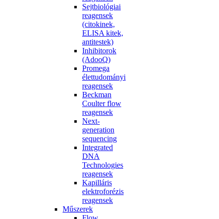
Sejtbiológiai
reagensek
(citokinek,
ELISA kitek,
antitestek)
Inhibitorok
(AdooQ)
Promega
élettudományi
reagensek
Beckman
Coulter flow
reagensek
Next-
generation
sequencing
Integrated
DNA
Technologies
reagensek
Kapilláris
elektroforézis
reagensek
Műszerek
Flow