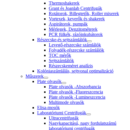
Thermoshakerek
Grant és Joanlab Centrifugák
Rotátorok, Billegtetők, Roller mixerek
Vortexek, keverők és shakerek
Aspirátorok, pumpák
Mérlegek, Denzitométerek
PCR fülkék, rázóinkubátorok
Részecske-és sejtszámlálók
Levegő-részecske számlálók
Folyadék-részecske számlálók
TOC mérők
Sejtszámlálók
Részecskeméret analízis
Kolóniaszámlálás, sejtvonal optimalizáció
Műszerek
Plate olvasók
Plate olvasók -Abszorbancia
Plate olvasók -Fluoreszcencia
Plate olvasók -Lumineszcencia
Multimode olvasók
Elisa-mosók
Laboratóriumi Centrifugák
Ultracentrifugák
Nagykapacitású, nagy fordulatszámú
laboratóriumi centrifugák