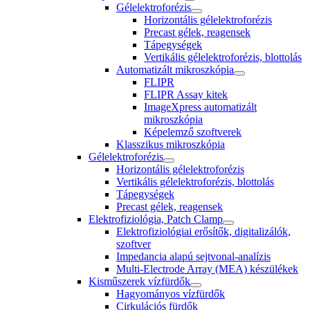
Gélelektroforézis
Horizontális gélelektroforézis
Precast gélek, reagensek
Tápegységek
Vertikális gélelektroforézis, blottolás
Automatizált mikroszkópia
FLIPR
FLIPR Assay kitek
ImageXpress automatizált
mikroszkópia
Képelemző szoftverek
Klasszikus mikroszkópia
Gélelektroforézis
Horizontális gélelektroforézis
Vertikális gélelektroforézis, blottolás
Tápegységek
Precast gélek, reagensek
Elektrofiziológia, Patch Clamp
Elektrofiziológiai erősítők, digitalizálók,
szoftver
Impedancia alapú sejtvonal-analízis
Multi-Electrode Array (MEA) készülékek
Kisműszerek vízfürdők
Hagyományos vízfürdők
Cirkulációs fürdők