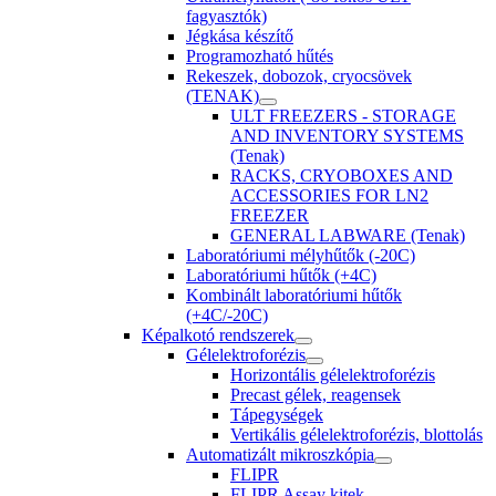
fagyasztók)
Jégkása készítő
Programozható hűtés
Rekeszek, dobozok, cryocsövek
(TENAK)
ULT FREEZERS - STORAGE
AND INVENTORY SYSTEMS
(Tenak)
RACKS, CRYOBOXES AND
ACCESSORIES FOR LN2
FREEZER
GENERAL LABWARE (Tenak)
Laboratóriumi mélyhűtők (-20C)
Laboratóriumi hűtők (+4C)
Kombinált laboratóriumi hűtők
(+4C/-20C)
Képalkotó rendszerek
Gélelektroforézis
Horizontális gélelektroforézis
Precast gélek, reagensek
Tápegységek
Vertikális gélelektroforézis, blottolás
Automatizált mikroszkópia
FLIPR
FLIPR Assay kitek