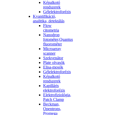
Képalkotó
rendszerek
Gélelektroforézis
Kvantifikáció,
analitika, detektálás
Flow
citometria
Nanodrop
fotométer,Quantus
fluorométer
Microarray
scanner
Szekvenátor
Plate olvasók
Elisa-mosók
Gélelektroforézis
Képalkotó
rendszerek
Kapilláris
elektroforézis
Elektrofiziológia,
Patch Clamp
Beckman,
Opentrons,
Promega