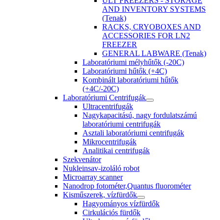
ULT FREEZERS - STORAGE
AND INVENTORY SYSTEMS
(Tenak)
RACKS, CRYOBOXES AND
ACCESSORIES FOR LN2
FREEZER
GENERAL LABWARE (Tenak)
Laboratóriumi mélyhűtők (-20C)
Laboratóriumi hűtők (+4C)
Kombinált laboratóriumi hűtők
(+4C/-20C)
Laboratóriumi Centrifugák
Ultracentrifugák
Nagykapacitású, nagy fordulatszámú
laboratóriumi centrifugák
Asztali laboratóriumi centrifugák
Mikrocentrifugák
Analitikai centrifugák
Szekvenátor
Nukleinsav-izoláló robot
Microarray scanner
Nanodrop fotométer,Quantus fluorométer
Kisműszerek, vízfürdők
Hagyományos vízfürdők
Cirkulációs fürdők