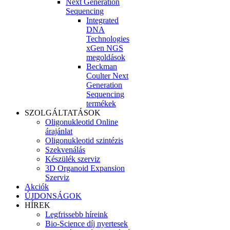
Next Generation
Sequencing
Integrated
DNA
Technologies
xGen NGS
megoldások
Beckman
Coulter Next
Generation
Sequencing
termékek
SZOLGÁLTATÁSOK
Oligonukleotid Online
árajánlat
Oligonukleotid szintézis
Szekvenálás
Készülék szerviz
3D Organoid Expansion
Szerviz
Akciók
ÚJDONSÁGOK
HÍREK
Legfrissebb híreink
Bio-Science díj nyertesek