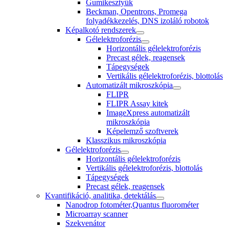
Gumikesztyűk
Beckman, Opentrons, Promega
folyadékkezelés, DNS izoláló robotok
Képalkotó rendszerek
Gélelektroforézis
Horizontális gélelektroforézis
Precast gélek, reagensek
Tápegységek
Vertikális gélelektroforézis, blottolás
Automatizált mikroszkópia
FLIPR
FLIPR Assay kitek
ImageXpress automatizált
mikroszkópia
Képelemző szoftverek
Klasszikus mikroszkópia
Gélelektroforézis
Horizontális gélelektroforézis
Vertikális gélelektroforézis, blottolás
Tápegységek
Precast gélek, reagensek
Kvantifikáció, analitika, detektálás
Nanodrop fotométer,Quantus fluorométer
Microarray scanner
Szekvenátor