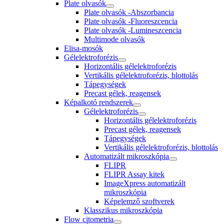
Plate olvasók
Plate olvasók -Abszorbancia
Plate olvasók -Fluoreszcencia
Plate olvasók -Lumineszcencia
Multimode olvasók
Elisa-mosók
Gélelektroforézis
Horizontális gélelektroforézis
Vertikális gélelektroforézis, blottolás
Tápegységek
Precast gélek, reagensek
Képalkotó rendszerek
Gélelektroforézis
Horizontális gélelektroforézis
Precast gélek, reagensek
Tápegységek
Vertikális gélelektroforézis, blottolás
Automatizált mikroszkópia
FLIPR
FLIPR Assay kitek
ImageXpress automatizált
mikroszkópia
Képelemző szoftverek
Klasszikus mikroszkópia
Flow citometria