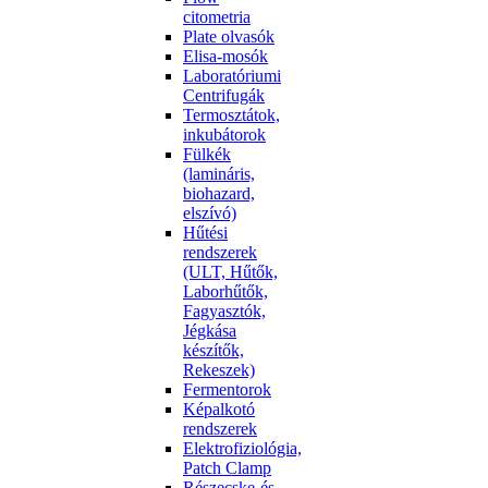
citometria
Plate olvasók
Elisa-mosók
Laboratóriumi
Centrifugák
Termosztátok,
inkubátorok
Fülkék
(lamináris,
biohazard,
elszívó)
Hűtési
rendszerek
(ULT, Hűtők,
Laborhűtők,
Fagyasztók,
Jégkása
készítők,
Rekeszek)
Fermentorok
Képalkotó
rendszerek
Elektrofiziológia,
Patch Clamp
Részecske-és