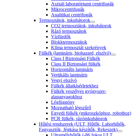
Asztali laboratóriumi centrifugák
Mikrocentrifugák
Analitikai centrifugák
Termosztátok, inkubátorok
CO2 termosztátok, inkubátorok
Rázó termosztátok
Vízfürdők
Blokktermosztátok
Klíma termosztát szekrények
Fülkék (lamináris, biohazard, elszívó)
Class I Biztonsági Fülkék
Class II Biztonsági fülkék
Horizontális lamináris
Vertikális lamináris
Vegyi elszívó
Fülkék állatkísérletekhez
Fülkék veszélyes gyógyszer-
alapanyagokhoz
Légfüggöny
Mozgatható légszűrő
Egyedi fülkék (mikroszkóphoz, robothoz)
PCR fülkék, rázóinkubátorok
Hűtési rendszerek (ULT, Hűtők, Laborhűtők,
Fagyasztók, Jégkása készítők, Rekeszek)
Ultramélyhűtők (-86 fokos ULT