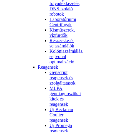
folyadékkezelés,
DNS izoláló
robotok
Laboratóriumi
Centrifugák
Kisműszerek,
vízfürdők
Részecske-és
sejtszámlálók
Kolóniaszámlálás,
sejtvonal
optimalizáció
Reagensek
Genscript
reagensek és
szolgáltatások
MLPA
géndiagnosztikai
kitek és
reagensek
Új Beckman
Coulter
reagensek
Új Promega
reagensek