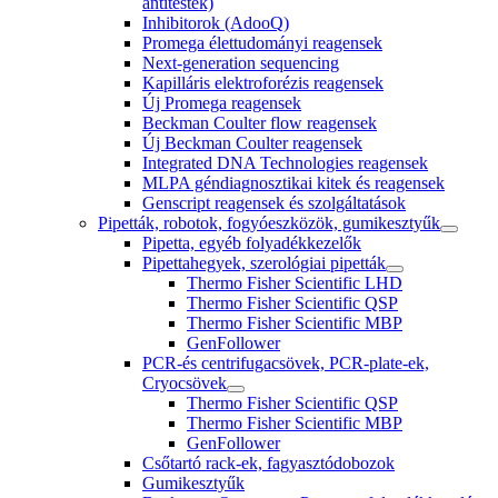
antitestek)
Inhibitorok (AdooQ)
Promega élettudományi reagensek
Next-generation sequencing
Kapilláris elektroforézis reagensek
Új Promega reagensek
Beckman Coulter flow reagensek
Új Beckman Coulter reagensek
Integrated DNA Technologies reagensek
MLPA géndiagnosztikai kitek és reagensek
Genscript reagensek és szolgáltatások
Pipetták, robotok, fogyóeszközök, gumikesztyűk
Pipetta, egyéb folyadékkezelők
Pipettahegyek, szerológiai pipetták
Thermo Fisher Scientific LHD
Thermo Fisher Scientific QSP
Thermo Fisher Scientific MBP
GenFollower
PCR-és centrifugacsövek, PCR-plate-ek,
Cryocsövek
Thermo Fisher Scientific QSP
Thermo Fisher Scientific MBP
GenFollower
Csőtartó rack-ek, fagyasztódobozok
Gumikesztyűk