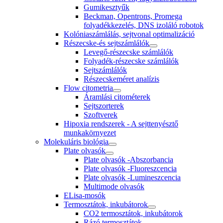
Gumikesztyűk
Beckman, Opentrons, Promega
folyadékkezelés, DNS izoláló robotok
Kolóniaszámlálás, sejtvonal optimalizáció
Részecske-és sejtszámlálók
Levegő-részecske számlálók
Folyadék-részecske számlálók
Sejtszámlálók
Részecskeméret analízis
Flow citometria
Áramlási citométerek
Sejtszorterek
Szoftverek
Hipoxia rendszerek - A sejttenyésztő
munkakörnyezet
Molekuláris biológia
Plate olvasók
Plate olvasók -Abszorbancia
Plate olvasók -Fluoreszcencia
Plate olvasók -Lumineszcencia
Multimode olvasók
ELisa-mosók
Termosztátok, inkubátorok
CO2 termosztátok, inkubátorok
Rázó termosztátok