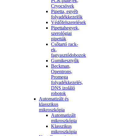
PCR-plate-ek,
Cryocsövek
Pipetta, egyéb
folyadékkezelők
Védőfelszerelések
Pipettahegyek,
szerológiai
pipetták
Csőtartó rack-
ek,
fagyasztódobozok
Gumikesztyűk
Beckman,
Opentrons,
Promega
folyadékkezelés,
DNS izoláló
robotok
Automatizált és
klasszikus
mikroszkópia
Automatizált
mikroszkópia
Klasszikus
mikroszkópia