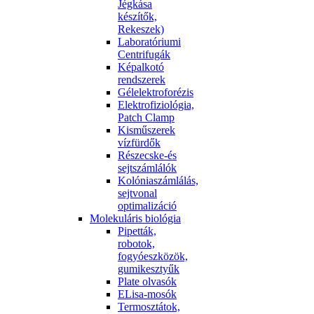
Jégkása
készítők,
Rekeszek)
Laboratóriumi
Centrifugák
Képalkotó
rendszerek
Gélelektroforézis
Elektrofiziológia,
Patch Clamp
Kisműszerek
vízfürdők
Részecske-és
sejtszámlálók
Kolóniaszámlálás,
sejtvonal
optimalizáció
Molekuláris biológia
Pipetták,
robotok,
fogyóeszközök,
gumikesztyűk
Plate olvasók
ELisa-mosók
Termosztátok,