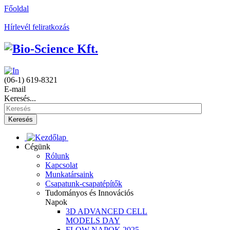
Főoldal
Hírlevél feliratkozás
(06-1) 619-8321
E-mail
Keresés...
Keresés
Cégünk
Rólunk
Kapcsolat
Munkatársaink
Csapatunk-csapatépítők
Tudományos és Innovációs
Napok
3D ADVANCED CELL
MODELS DAY
FLOW NAPOK 2025