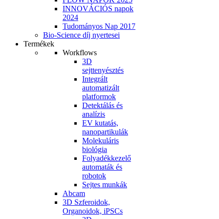
INNOVÁCIÓS napok
2024
Tudományos Nap 2017
Bio-Science díj nyertesei
Termékek
Workflows
3D
sejttenyésztés
Integrált
automatizált
platformok
Detektálás és
analízis
EV kutatás,
nanopartikulák
Molekuláris
biológia
Folyadékkezelő
automaták és
robotok
Sejtes munkák
Abcam
3D Szferoidok,
Organoidok, iPSCs