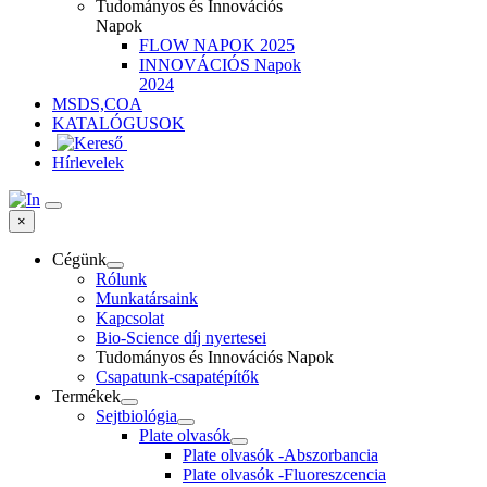
Tudományos és Innovációs
Napok
FLOW NAPOK 2025
INNOVÁCIÓS Napok
2024
MSDS,COA
KATALÓGUSOK
Hírlevelek
×
Cégünk
Rólunk
Munkatársaink
Kapcsolat
Bio-Science díj nyertesei
Tudományos és Innovációs Napok
Csapatunk-csapatépítők
Termékek
Sejtbiológia
Plate olvasók
Plate olvasók -Abszorbancia
Plate olvasók -Fluoreszcencia