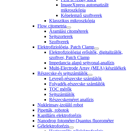
ImageXpress automatizált
mikroszkópia
Képelemző szoftverek
Klasszikus mikroszkópia
Flow citometria
Áramlási citométerek
Sejtszorterek
Szoftverek
Elektrofiziológia, Patch Clamp
Elektrofiziológiai erősítők, digitalizálók,
szoftver, Patch Clamp
Impedancia alapú sejtvonal-analízis
Multi-Electrode Array (MEA) készülékek
Részecske-és sejtszámlálók
Levegő-részecske számlálók
Folyadék-részecske számlálók
TOC mérők
Sejtszámlálók
Részecskeméret analízis
Nukleinsav-izoláló robot
Pipetták, robotok
Kapilláris elektroforézis
Nanodrop fotométer,Quantus fluorométer
Gélelektroforézis