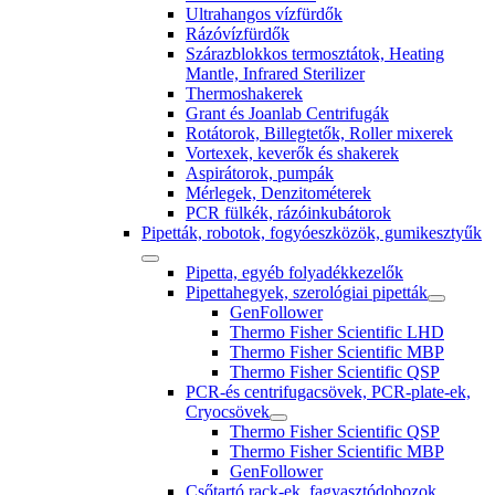
Ultrahangos vízfürdők
Rázóvízfürdők
Szárazblokkos termosztátok, Heating
Mantle, Infrared Sterilizer
Thermoshakerek
Grant és Joanlab Centrifugák
Rotátorok, Billegtetők, Roller mixerek
Vortexek, keverők és shakerek
Aspirátorok, pumpák
Mérlegek, Denzitométerek
PCR fülkék, rázóinkubátorok
Pipetták, robotok, fogyóeszközök, gumikesztyűk
Pipetta, egyéb folyadékkezelők
Pipettahegyek, szerológiai pipetták
GenFollower
Thermo Fisher Scientific LHD
Thermo Fisher Scientific MBP
Thermo Fisher Scientific QSP
PCR-és centrifugacsövek, PCR-plate-ek,
Cryocsövek
Thermo Fisher Scientific QSP
Thermo Fisher Scientific MBP
GenFollower
Csőtartó rack-ek, fagyasztódobozok