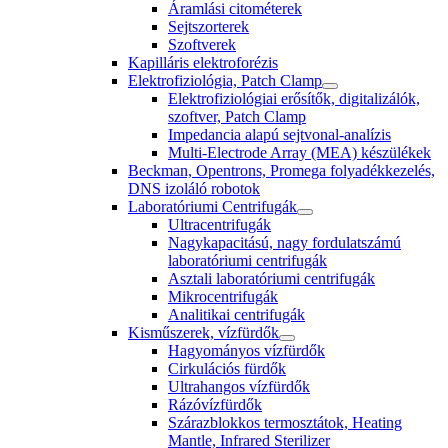
Áramlási citométerek
Sejtszorterek
Szoftverek
Kapilláris elektroforézis
Elektrofiziológia, Patch Clamp
Elektrofiziológiai erősítők, digitalizálók,
szoftver, Patch Clamp
Impedancia alapú sejtvonal-analízis
Multi-Electrode Array (MEA) készülékek
Beckman, Opentrons, Promega folyadékkezelés,
DNS izoláló robotok
Laboratóriumi Centrifugák
Ultracentrifugák
Nagykapacitású, nagy fordulatszámú
laboratóriumi centrifugák
Asztali laboratóriumi centrifugák
Mikrocentrifugák
Analitikai centrifugák
Kisműszerek, vízfürdők
Hagyományos vízfürdők
Cirkulációs fürdők
Ultrahangos vízfürdők
Rázóvízfürdők
Szárazblokkos termosztátok, Heating
Mantle, Infrared Sterilizer