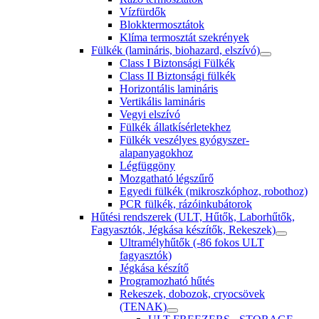
Vízfürdők
Blokktermosztátok
Klíma termosztát szekrények
Fülkék (lamináris, biohazard, elszívó)
Class I Biztonsági Fülkék
Class II Biztonsági fülkék
Horizontális lamináris
Vertikális lamináris
Vegyi elszívó
Fülkék állatkísérletekhez
Fülkék veszélyes gyógyszer-
alapanyagokhoz
Légfüggöny
Mozgatható légszűrő
Egyedi fülkék (mikroszkóphoz, robothoz)
PCR fülkék, rázóinkubátorok
Hűtési rendszerek (ULT, Hűtők, Laborhűtők,
Fagyasztók, Jégkása készítők, Rekeszek)
Ultramélyhűtők (-86 fokos ULT
fagyasztók)
Jégkása készítő
Programozható hűtés
Rekeszek, dobozok, cryocsövek
(TENAK)