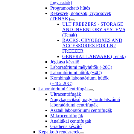
fagyasztók)
Programozható hűtés
Rekeszek, dobozok, cryocsövek
(TENAK)
ULT FREEZERS - STORAGE
AND INVENTORY SYSTEMS
(Tenak)
RACKS, CRYOBOXES AND
ACCESSORIES FOR LN2
FREEZER
GENERAL LABWARE (Tenak)
Jégkása készítő
Laboratóriumi mélyhűtők (-20C)
Laboratóriumi hűtők (+4C)
Kombinált laboratóriumi hűtők
(+4C/-20C)
Laboratóriumi Centrifugák
Ultracentrifugák
Nagykapacitású, nagy fordulatszámú
laboratóriumi centrifugák
Asztali laboratóriumi centrifugák
Mikrocentrifugák
Analitikai centrifugák
Gradiens készítő
Képalkotó rendszerek