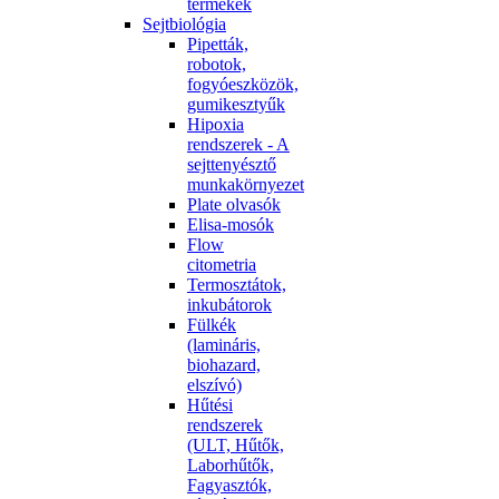
termékek
Sejtbiológia
Pipetták,
robotok,
fogyóeszközök,
gumikesztyűk
Hipoxia
rendszerek - A
sejttenyésztő
munkakörnyezet
Plate olvasók
Elisa-mosók
Flow
citometria
Termosztátok,
inkubátorok
Fülkék
(lamináris,
biohazard,
elszívó)
Hűtési
rendszerek
(ULT, Hűtők,
Laborhűtők,
Fagyasztók,