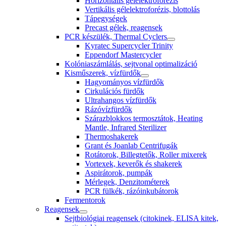
Horizontális gélelektroforézis
Vertikális gélelektroforézis, blottolás
Tápegységek
Precast gélek, reagensek
PCR készülék, Thermal Cyclers
Kyratec Supercycler Trinity
Eppendorf Mastercycler
Kolóniaszámlálás, sejtvonal optimalizáció
Kisműszerek, vízfürdők
Hagyományos vízfürdők
Cirkulációs fürdők
Ultrahangos vízfürdők
Rázóvízfürdők
Szárazblokkos termosztátok, Heating
Mantle, Infrared Sterilizer
Thermoshakerek
Grant és Joanlab Centrifugák
Rotátorok, Billegtetők, Roller mixerek
Vortexek, keverők és shakerek
Aspirátorok, pumpák
Mérlegek, Denzitométerek
PCR fülkék, rázóinkubátorok
Fermentorok
Reagensek
Sejtbiológiai reagensek (citokinek, ELISA kitek,