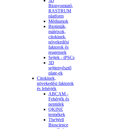
3D
Bionyomtató,
RASTRUM
platform
Médiumok
Biotinták,
mátrixok,
citokinek,
növekedési
faktorok és
reagensek
Sejtek - iPSCs
3D
sejttenyésztő
plate-ek
Citokinek,
növekedési faktorok
és fehérjék
ABCAM -
Fehérjék és
peptidek
QKINE
termékek
TheWell
Bioscience