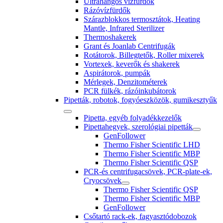
Ultrahangos vízfürdők
Rázóvízfürdők
Szárazblokkos termosztátok, Heating
Mantle, Infrared Sterilizer
Thermoshakerek
Grant és Joanlab Centrifugák
Rotátorok, Billegtetők, Roller mixerek
Vortexek, keverők és shakerek
Aspirátorok, pumpák
Mérlegek, Denzitométerek
PCR fülkék, rázóinkubátorok
Pipetták, robotok, fogyóeszközök, gumikesztyűk
Pipetta, egyéb folyadékkezelők
Pipettahegyek, szerológiai pipetták
GenFollower
Thermo Fisher Scientific LHD
Thermo Fisher Scientific MBP
Thermo Fisher Scientific QSP
PCR-és centrifugacsövek, PCR-plate-ek,
Cryocsövek
Thermo Fisher Scientific QSP
Thermo Fisher Scientific MBP
GenFollower
Csőtartó rack-ek, fagyasztódobozok