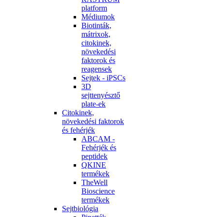
platform
Médiumok
Biotinták,
mátrixok,
citokinek,
növekedési
faktorok és
reagensek
Sejtek - iPSCs
3D
sejttenyésztő
plate-ek
Citokinek,
növekedési faktorok
és fehérjék
ABCAM -
Fehérjék és
peptidek
QKINE
termékek
TheWell
Bioscience
termékek
Sejtbiológia