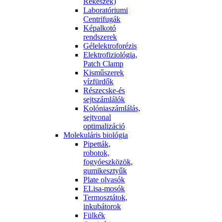
Rekeszek)
Laboratóriumi
Centrifugák
Képalkotó
rendszerek
Gélelektroforézis
Elektrofiziológia,
Patch Clamp
Kisműszerek
vízfürdők
Részecske-és
sejtszámlálók
Kolóniaszámlálás,
sejtvonal
optimalizáció
Molekuláris biológia
Pipetták,
robotok,
fogyóeszközök,
gumikesztyűk
Plate olvasók
ELisa-mosók
Termosztátok,
inkubátorok
Fülkék