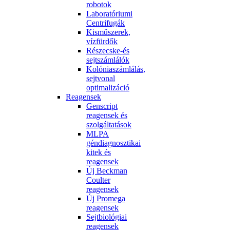
robotok
Laboratóriumi
Centrifugák
Kisműszerek,
vízfürdők
Részecske-és
sejtszámlálók
Kolóniaszámlálás,
sejtvonal
optimalizáció
Reagensek
Genscript
reagensek és
szolgáltatások
MLPA
géndiagnosztikai
kitek és
reagensek
Új Beckman
Coulter
reagensek
Új Promega
reagensek
Sejtbiológiai
reagensek