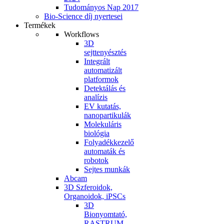
Tudományos Nap 2017
Bio-Science díj nyertesei
Termékek
Workflows
3D
sejttenyésztés
Integrált
automatizált
platformok
Detektálás és
analízis
EV kutatás,
nanopartikulák
Molekuláris
biológia
Folyadékkezelő
automaták és
robotok
Sejtes munkák
Abcam
3D Szferoidok,
Organoidok, iPSCs
3D
Bionyomtató,
RASTRUM