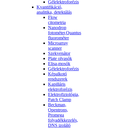
Gélelektroforézis
Kvantifikáció,
analitika, detektálás
Flow
citometria
Nanodrop
fotométer,Quantus
fluorométer
Microarray
scanner
Szekvenátor
Plate olvasók
Elisa-mosók
Gélelektroforézis
Képalkotó
rendszerek
Kapilláris
elektroforézis
Elektrofiziológia,
Patch Clamp
Beckman,
Opentrons,
Promega
folyadékkezelés,
DNS izoláló