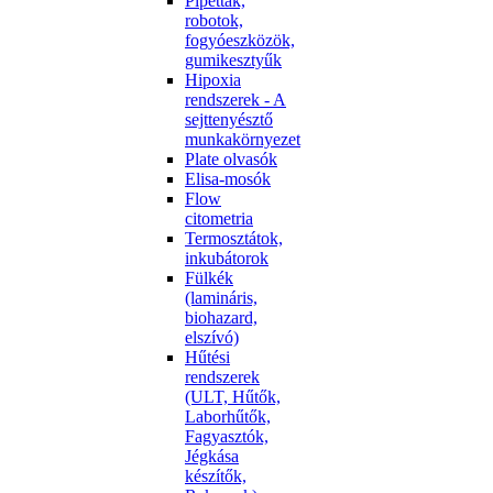
Pipetták,
robotok,
fogyóeszközök,
gumikesztyűk
Hipoxia
rendszerek - A
sejttenyésztő
munkakörnyezet
Plate olvasók
Elisa-mosók
Flow
citometria
Termosztátok,
inkubátorok
Fülkék
(lamináris,
biohazard,
elszívó)
Hűtési
rendszerek
(ULT, Hűtők,
Laborhűtők,
Fagyasztók,
Jégkása
készítők,