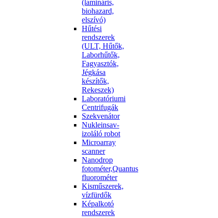
(lamináris,
biohazard,
elszívó)
Hűtési
rendszerek
(ULT, Hűtők,
Laborhűtők,
Fagyasztók,
Jégkása
készítők,
Rekeszek)
Laboratóriumi
Centrifugák
Szekvenátor
Nukleinsav-
izoláló robot
Microarray
scanner
Nanodrop
fotométer,Quantus
fluorométer
Kisműszerek,
vízfürdők
Képalkotó
rendszerek