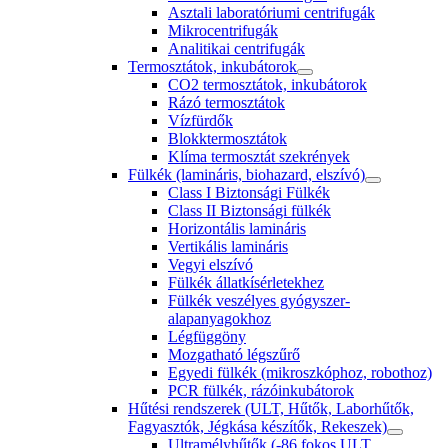
Asztali laboratóriumi centrifugák
Mikrocentrifugák
Analitikai centrifugák
Termosztátok, inkubátorok
CO2 termosztátok, inkubátorok
Rázó termosztátok
Vízfürdők
Blokktermosztátok
Klíma termosztát szekrények
Fülkék (lamináris, biohazard, elszívó)
Class I Biztonsági Fülkék
Class II Biztonsági fülkék
Horizontális lamináris
Vertikális lamináris
Vegyi elszívó
Fülkék állatkísérletekhez
Fülkék veszélyes gyógyszer-
alapanyagokhoz
Légfüggöny
Mozgatható légszűrő
Egyedi fülkék (mikroszkóphoz, robothoz)
PCR fülkék, rázóinkubátorok
Hűtési rendszerek (ULT, Hűtők, Laborhűtők,
Fagyasztók, Jégkása készítők, Rekeszek)
Ultramélyhűtők (-86 fokos ULT