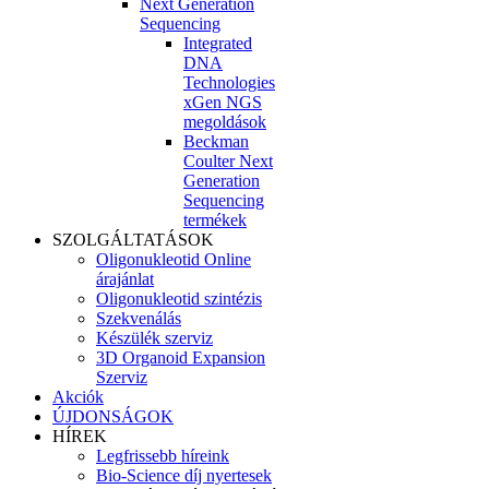
Next Generation
Sequencing
Integrated
DNA
Technologies
xGen NGS
megoldások
Beckman
Coulter Next
Generation
Sequencing
termékek
SZOLGÁLTATÁSOK
Oligonukleotid Online
árajánlat
Oligonukleotid szintézis
Szekvenálás
Készülék szerviz
3D Organoid Expansion
Szerviz
Akciók
ÚJDONSÁGOK
HÍREK
Legfrissebb híreink
Bio-Science díj nyertesek