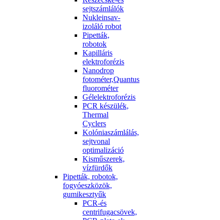
sejtszámlálók
Nukleinsav-
izoláló robot
Pipetták,
robotok
Kapilláris
elektroforézis
Nanodrop
fotométer,Quantus
fluorométer
Gélelektroforézis
PCR készülék,
Thermal
Cyclers
Kolóniaszámlálás,
sejtvonal
optimalizáció
Kisműszerek,
vízfürdők
Pipetták, robotok,
fogyóeszközök,
gumikesztyűk
PCR-és
centrifugacsövek,