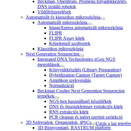
Beckman, Opentrons, Promega folyadékkezelés,
DNS izoláló robotok
Védőfelszerelések
Automatizált és klasszikus mikroszkópia
Automatizált mikroszkópia
ImageXpress automatizált mikroszkópia
FLIPR
FLIPR Assay kitek
Képelemző szoftverek
Klasszikus mikroszkópia
Next Generation Sequencing
Integrated DNA Technologies xGen NGS
megoldások
Könyvtárkészítés (Library Preparation)
Hybridization Capture (Target Capture)
Amplikon szekvenálás
Normalizáció
Beckman Coulter Next Generation Sequencing
termékek
NGS-ben használható készülékek
DNS és össznukleinsav extrakciós kitek
RNS extrakciós kitek
PCR cleanup és méret szerinti szelekció
3D Szferoidok, Organoidok, iPSCs
Ugrás a lap tetejére
3D Bionyomtató, RASTRUM platform