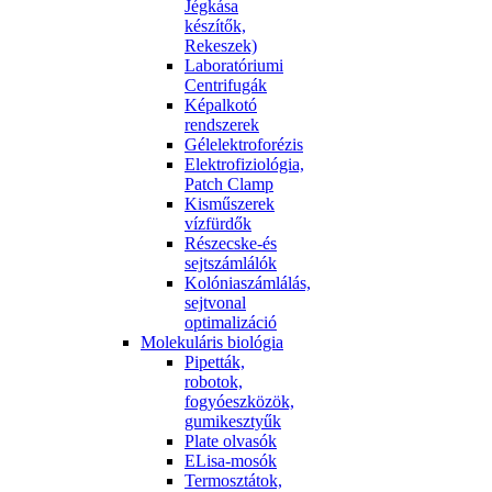
Jégkása
készítők,
Rekeszek)
Laboratóriumi
Centrifugák
Képalkotó
rendszerek
Gélelektroforézis
Elektrofiziológia,
Patch Clamp
Kisműszerek
vízfürdők
Részecske-és
sejtszámlálók
Kolóniaszámlálás,
sejtvonal
optimalizáció
Molekuláris biológia
Pipetták,
robotok,
fogyóeszközök,
gumikesztyűk
Plate olvasók
ELisa-mosók
Termosztátok,