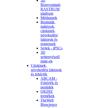
3D
Bionyomtató,
RASTRUM
platform
Médiumok
Biotinták,
mátrixok,
citokinek,
növekedési
faktorok és
reagensek
Sejtek - iPSCs
3D
sejttenyésztő
plate-ek
Citokinek,
növekedési faktorok
és fehérjék
ABCAM -
Fehérjék és
peptidek
QKINE
termékek
TheWell
Bioscience