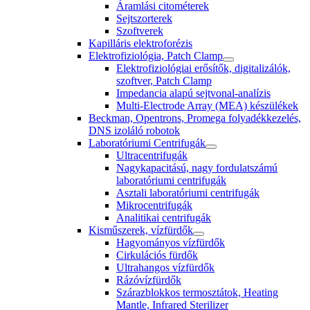
Áramlási citométerek
Sejtszorterek
Szoftverek
Kapilláris elektroforézis
Elektrofiziológia, Patch Clamp
Elektrofiziológiai erősítők, digitalizálók,
szoftver, Patch Clamp
Impedancia alapú sejtvonal-analízis
Multi-Electrode Array (MEA) készülékek
Beckman, Opentrons, Promega folyadékkezelés,
DNS izoláló robotok
Laboratóriumi Centrifugák
Ultracentrifugák
Nagykapacitású, nagy fordulatszámú
laboratóriumi centrifugák
Asztali laboratóriumi centrifugák
Mikrocentrifugák
Analitikai centrifugák
Kisműszerek, vízfürdők
Hagyományos vízfürdők
Cirkulációs fürdők
Ultrahangos vízfürdők
Rázóvízfürdők
Szárazblokkos termosztátok, Heating
Mantle, Infrared Sterilizer