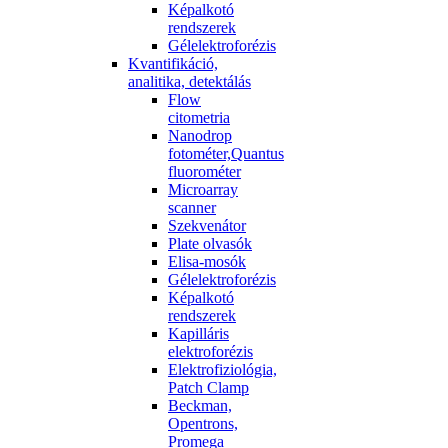
Képalkotó
rendszerek
Gélelektroforézis
Kvantifikáció,
analitika, detektálás
Flow
citometria
Nanodrop
fotométer,Quantus
fluorométer
Microarray
scanner
Szekvenátor
Plate olvasók
Elisa-mosók
Gélelektroforézis
Képalkotó
rendszerek
Kapilláris
elektroforézis
Elektrofiziológia,
Patch Clamp
Beckman,
Opentrons,
Promega