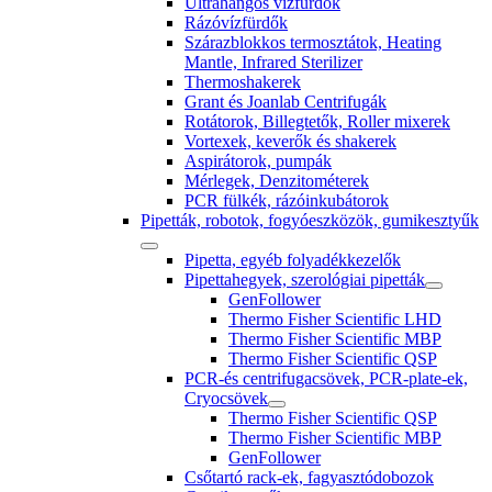
Ultrahangos vízfürdők
Rázóvízfürdők
Szárazblokkos termosztátok, Heating
Mantle, Infrared Sterilizer
Thermoshakerek
Grant és Joanlab Centrifugák
Rotátorok, Billegtetők, Roller mixerek
Vortexek, keverők és shakerek
Aspirátorok, pumpák
Mérlegek, Denzitométerek
PCR fülkék, rázóinkubátorok
Pipetták, robotok, fogyóeszközök, gumikesztyűk
Pipetta, egyéb folyadékkezelők
Pipettahegyek, szerológiai pipetták
GenFollower
Thermo Fisher Scientific LHD
Thermo Fisher Scientific MBP
Thermo Fisher Scientific QSP
PCR-és centrifugacsövek, PCR-plate-ek,
Cryocsövek
Thermo Fisher Scientific QSP
Thermo Fisher Scientific MBP
GenFollower
Csőtartó rack-ek, fagyasztódobozok