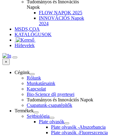
Tudományos és Innovációs
Napok
FLOW NAPOK 2025
INNOVÁCIÓS Napok
2024
MSDS,COA
KATALÓGUSOK
Hírlevelek
×
Cégünk
Rólunk
Munkatársaink
Kapcsolat
Bio-Science díj nyertesei
Tudományos és Innovációs Napok
Csapatunk-csapatépítők
Termékek
Sejtbiológia
Plate olvasók
Plate olvasók -Abszorbancia
Plate olvasók -Fluoreszcencia