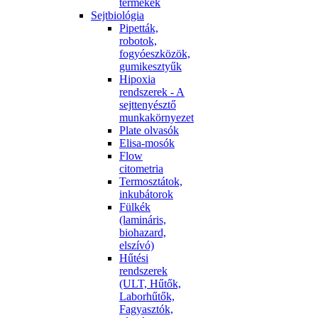
termékek
Sejtbiológia
Pipetták,
robotok,
fogyóeszközök,
gumikesztyűk
Hipoxia
rendszerek - A
sejttenyésztő
munkakörnyezet
Plate olvasók
Elisa-mosók
Flow
citometria
Termosztátok,
inkubátorok
Fülkék
(lamináris,
biohazard,
elszívó)
Hűtési
rendszerek
(ULT, Hűtők,
Laborhűtők,
Fagyasztók,