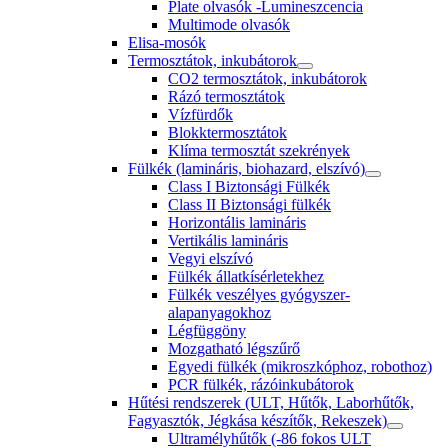
Plate olvasók -Lumineszcencia
Multimode olvasók
Elisa-mosók
Termosztátok, inkubátorok
CO2 termosztátok, inkubátorok
Rázó termosztátok
Vízfürdők
Blokktermosztátok
Klíma termosztát szekrények
Fülkék (lamináris, biohazard, elszívó)
Class I Biztonsági Fülkék
Class II Biztonsági fülkék
Horizontális lamináris
Vertikális lamináris
Vegyi elszívó
Fülkék állatkísérletekhez
Fülkék veszélyes gyógyszer-
alapanyagokhoz
Légfüggöny
Mozgatható légszűrő
Egyedi fülkék (mikroszkóphoz, robothoz)
PCR fülkék, rázóinkubátorok
Hűtési rendszerek (ULT, Hűtők, Laborhűtők,
Fagyasztók, Jégkása készítők, Rekeszek)
Ultramélyhűtők (-86 fokos ULT