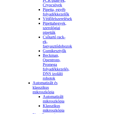
PCR-plate-ek,
Cryocsövek
Pipetta, egyéb
folyadékkezelők
Védőfelszerelések
Pipettahegyek,
szerológiai
pipetták
Csőtartó rack-
ek,
fagyasztódobozok
Gumikesztyűk
Beckman,
Opentrons,
Promega
folyadékkezelés,
DNS izoláló
robotok
Automatizált és
klasszikus
mikroszkópia
Automatizált
mikroszkópia
Klasszikus
mikroszkópia