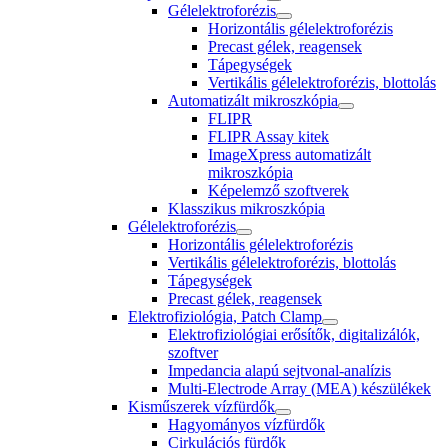
Gélelektroforézis
Horizontális gélelektroforézis
Precast gélek, reagensek
Tápegységek
Vertikális gélelektroforézis, blottolás
Automatizált mikroszkópia
FLIPR
FLIPR Assay kitek
ImageXpress automatizált
mikroszkópia
Képelemző szoftverek
Klasszikus mikroszkópia
Gélelektroforézis
Horizontális gélelektroforézis
Vertikális gélelektroforézis, blottolás
Tápegységek
Precast gélek, reagensek
Elektrofiziológia, Patch Clamp
Elektrofiziológiai erősítők, digitalizálók,
szoftver
Impedancia alapú sejtvonal-analízis
Multi-Electrode Array (MEA) készülékek
Kisműszerek vízfürdők
Hagyományos vízfürdők
Cirkulációs fürdők