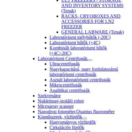
ULT FREEZERS - STORAGE
AND INVENTORY SYSTEMS
(Tenak)
RACKS, CRYOBOXES AND
ACCESSORIES FOR LN2
FREEZER
GENERAL LABWARE (Tenak)
Laboratóriumi mélyhűtők (-20C)
Laboratóriumi hűtők (+4C)
Kombinált laboratóriumi hűtők
(+4C/-20C)
Laboratóriumi Centrifugák
Ultracentrifugák
Nagykapacitású, nagy fordulatszámú
laboratóriumi centrifugák
Asztali laboratóriumi centrifugák
Mikrocentrifugák
Analitikai centrifugák
Szekvenátor
Nukleinsav-izoláló robot
Microarray scanner
Nanodrop fotométer,Quantus fluorométer
Kisműszerek, vízfürdők
Hagyományos vízfürdők
Cirkulációs fürdők