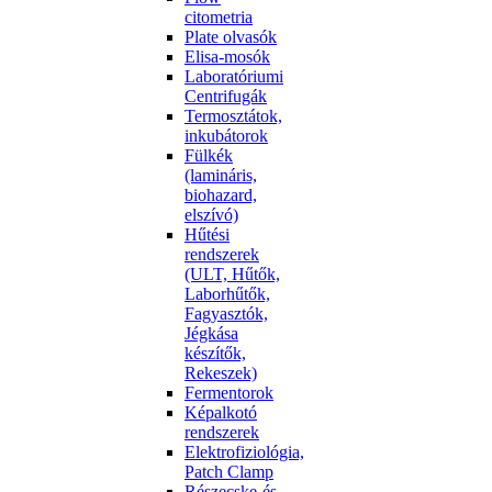
citometria
Plate olvasók
Elisa-mosók
Laboratóriumi
Centrifugák
Termosztátok,
inkubátorok
Fülkék
(lamináris,
biohazard,
elszívó)
Hűtési
rendszerek
(ULT, Hűtők,
Laborhűtők,
Fagyasztók,
Jégkása
készítők,
Rekeszek)
Fermentorok
Képalkotó
rendszerek
Elektrofiziológia,
Patch Clamp
Részecske-és