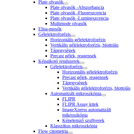
Plate olvasók
Plate olvasók -Abszorbancia
Plate olvasók -Fluoreszcencia
Plate olvasók -Lumineszcencia
Multimode olvasók
Elisa-mosók
Gélelektroforézis
Horizontális gélelektroforézis
Vertikális gélelektroforézis, blottolás
Tápegységek
Precast gélek, reagensek
Képalkotó rendszerek
Gélelektroforézis
Horizontális gélelektroforézis
Precast gélek, reagensek
Tápegységek
Vertikális gélelektroforézis, blottolás
Automatizált mikroszkópia
FLIPR
FLIPR Assay kitek
ImageXpress automatizált
mikroszkópia
Képelemző szoftverek
Klasszikus mikroszkópia
Flow citometria