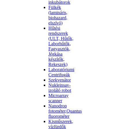
inkubátorok
Fülkék
(lamináris,
biohazard,
elszívó)
Hűtési
rendszerek
(ULT, Hűtők,
Laborhűtők,
Fagyasztók,
Jégkása
készítők,
Rekeszek)
Laboratóriumi
Centrifugák
Szekvenátor
Nukleinsav-
izoláló robot
Microarray
scanner
Nanodrop
fotométer,Quantus
fluorométer
Kisműszerek,
vízfürdők