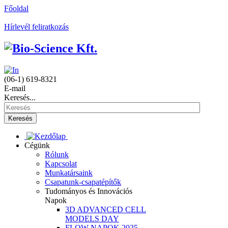
Főoldal
Hírlevél feliratkozás
(06-1) 619-8321
E-mail
Keresés...
Keresés
Cégünk
Rólunk
Kapcsolat
Munkatársaink
Csapatunk-csapatépítők
Tudományos és Innovációs
Napok
3D ADVANCED CELL
MODELS DAY
FLOW NAPOK 2025