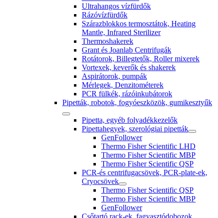
Ultrahangos vízfürdők
Rázóvízfürdők
Szárazblokkos termosztátok, Heating
Mantle, Infrared Sterilizer
Thermoshakerek
Grant és Joanlab Centrifugák
Rotátorok, Billegtetők, Roller mixerek
Vortexek, keverők és shakerek
Aspirátorok, pumpák
Mérlegek, Denzitométerek
PCR fülkék, rázóinkubátorok
Pipetták, robotok, fogyóeszközök, gumikesztyűk
Pipetta, egyéb folyadékkezelők
Pipettahegyek, szerológiai pipetták
GenFollower
Thermo Fisher Scientific LHD
Thermo Fisher Scientific MBP
Thermo Fisher Scientific QSP
PCR-és centrifugacsövek, PCR-plate-ek,
Cryocsövek
Thermo Fisher Scientific QSP
Thermo Fisher Scientific MBP
GenFollower
Csőtartó rack-ek, fagyasztódobozok