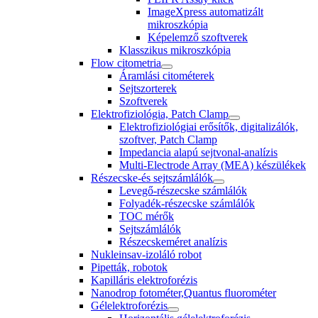
ImageXpress automatizált
mikroszkópia
Képelemző szoftverek
Klasszikus mikroszkópia
Flow citometria
Áramlási citométerek
Sejtszorterek
Szoftverek
Elektrofiziológia, Patch Clamp
Elektrofiziológiai erősítők, digitalizálók,
szoftver, Patch Clamp
Impedancia alapú sejtvonal-analízis
Multi-Electrode Array (MEA) készülékek
Részecske-és sejtszámlálók
Levegő-részecske számlálók
Folyadék-részecske számlálók
TOC mérők
Sejtszámlálók
Részecskeméret analízis
Nukleinsav-izoláló robot
Pipetták, robotok
Kapilláris elektroforézis
Nanodrop fotométer,Quantus fluorométer
Gélelektroforézis