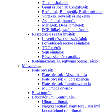
Thermoshakerek
Grant és Joanlab Centrifugák
Rotátorok, Billegtetők, Roller mixerek
Vortexek, keverők és shakerek
Aspirátorok, pumpák
Mérlegek, Denzitométerek
PCR fülkék, rázóinkubátorok
Részecske-és sejtszámlálók
Levegő-részecske számlálók
Folyadék-részecske számlálók
TOC mérők
Sejtszámlálók
Részecskeméret analízis
Kolóniaszámlálás, sejtvonal optimalizáció
Műszerek
Plate olvasók
Plate olvasók -Abszorbancia
Plate olvasók -Fluoreszcencia
Plate olvasók -Lumineszcencia
Multimode olvasók
Elisa-mosók
Laboratóriumi Centrifugák
Ultracentrifugák
Nagykapacitású, nagy fordulatszámú
laboratóriumi centrifugák