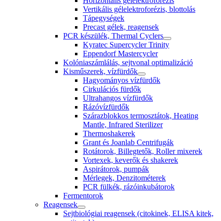
Horizontális gélelektroforézis
Vertikális gélelektroforézis, blottolás
Tápegységek
Precast gélek, reagensek
PCR készülék, Thermal Cyclers
Kyratec Supercycler Trinity
Eppendorf Mastercycler
Kolóniaszámlálás, sejtvonal optimalizáció
Kisműszerek, vízfürdők
Hagyományos vízfürdők
Cirkulációs fürdők
Ultrahangos vízfürdők
Rázóvízfürdők
Szárazblokkos termosztátok, Heating
Mantle, Infrared Sterilizer
Thermoshakerek
Grant és Joanlab Centrifugák
Rotátorok, Billegtetők, Roller mixerek
Vortexek, keverők és shakerek
Aspirátorok, pumpák
Mérlegek, Denzitométerek
PCR fülkék, rázóinkubátorok
Fermentorok
Reagensek
Sejtbiológiai reagensek (citokinek, ELISA kitek,