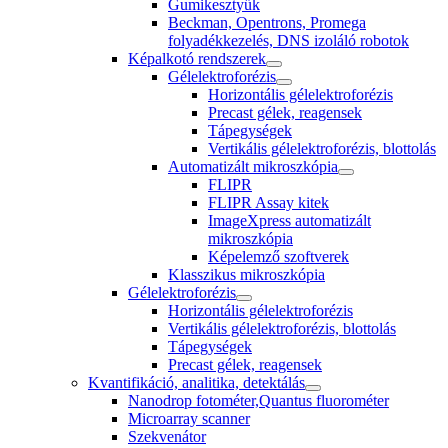
Gumikesztyűk
Beckman, Opentrons, Promega
folyadékkezelés, DNS izoláló robotok
Képalkotó rendszerek
Gélelektroforézis
Horizontális gélelektroforézis
Precast gélek, reagensek
Tápegységek
Vertikális gélelektroforézis, blottolás
Automatizált mikroszkópia
FLIPR
FLIPR Assay kitek
ImageXpress automatizált
mikroszkópia
Képelemző szoftverek
Klasszikus mikroszkópia
Gélelektroforézis
Horizontális gélelektroforézis
Vertikális gélelektroforézis, blottolás
Tápegységek
Precast gélek, reagensek
Kvantifikáció, analitika, detektálás
Nanodrop fotométer,Quantus fluorométer
Microarray scanner
Szekvenátor