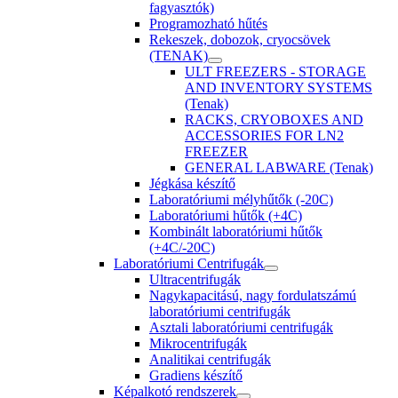
fagyasztók)
Programozható hűtés
Rekeszek, dobozok, cryocsövek
(TENAK)
ULT FREEZERS - STORAGE
AND INVENTORY SYSTEMS
(Tenak)
RACKS, CRYOBOXES AND
ACCESSORIES FOR LN2
FREEZER
GENERAL LABWARE (Tenak)
Jégkása készítő
Laboratóriumi mélyhűtők (-20C)
Laboratóriumi hűtők (+4C)
Kombinált laboratóriumi hűtők
(+4C/-20C)
Laboratóriumi Centrifugák
Ultracentrifugák
Nagykapacitású, nagy fordulatszámú
laboratóriumi centrifugák
Asztali laboratóriumi centrifugák
Mikrocentrifugák
Analitikai centrifugák
Gradiens készítő
Képalkotó rendszerek