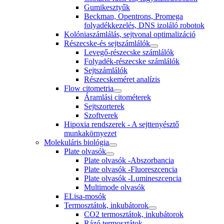
Gumikesztyűk
Beckman, Opentrons, Promega
folyadékkezelés, DNS izoláló robotok
Kolóniaszámlálás, sejtvonal optimalizáció
Részecske-és sejtszámlálók
Levegő-részecske számlálók
Folyadék-részecske számlálók
Sejtszámlálók
Részecskeméret analízis
Flow citometria
Áramlási citométerek
Sejtszorterek
Szoftverek
Hipoxia rendszerek - A sejttenyésztő
munkakörnyezet
Molekuláris biológia
Plate olvasók
Plate olvasók -Abszorbancia
Plate olvasók -Fluoreszcencia
Plate olvasók -Lumineszcencia
Multimode olvasók
ELisa-mosók
Termosztátok, inkubátorok
CO2 termosztátok, inkubátorok
Rázó termosztátok