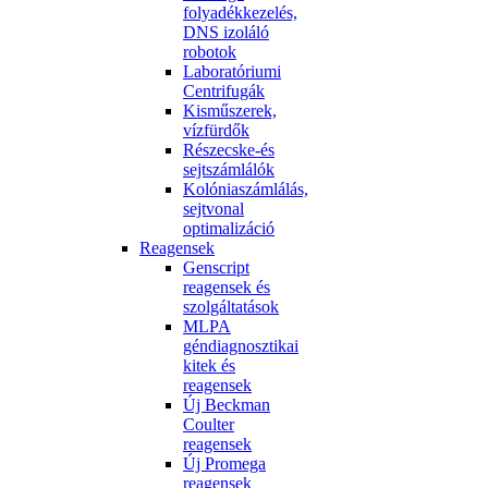
folyadékkezelés,
DNS izoláló
robotok
Laboratóriumi
Centrifugák
Kisműszerek,
vízfürdők
Részecske-és
sejtszámlálók
Kolóniaszámlálás,
sejtvonal
optimalizáció
Reagensek
Genscript
reagensek és
szolgáltatások
MLPA
géndiagnosztikai
kitek és
reagensek
Új Beckman
Coulter
reagensek
Új Promega
reagensek