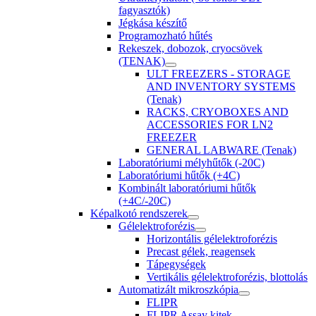
fagyasztók)
Jégkása készítő
Programozható hűtés
Rekeszek, dobozok, cryocsövek
(TENAK)
ULT FREEZERS - STORAGE
AND INVENTORY SYSTEMS
(Tenak)
RACKS, CRYOBOXES AND
ACCESSORIES FOR LN2
FREEZER
GENERAL LABWARE (Tenak)
Laboratóriumi mélyhűtők (-20C)
Laboratóriumi hűtők (+4C)
Kombinált laboratóriumi hűtők
(+4C/-20C)
Képalkotó rendszerek
Gélelektroforézis
Horizontális gélelektroforézis
Precast gélek, reagensek
Tápegységek
Vertikális gélelektroforézis, blottolás
Automatizált mikroszkópia
FLIPR
FLIPR Assay kitek