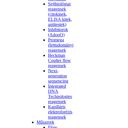
Sejtbiológiai
reagensek
(citokinek,
ELISA kitek,
antitestek)
Inhibitorok
(AdooQ)
Promega
élettudományi
reagensek
Beckman
Coulter flow
reagensek
Next-
generation
sequencing
Integrated
DNA
Technologies
reagensek
Kapilláris
elektroforézis
reagensek
Műszerek
Flow