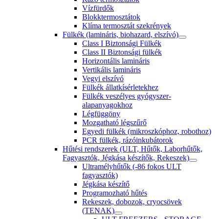
Vízfürdők
Blokktermosztátok
Klíma termosztát szekrények
Fülkék (lamináris, biohazard, elszívó)
Class I Biztonsági Fülkék
Class II Biztonsági fülkék
Horizontális lamináris
Vertikális lamináris
Vegyi elszívó
Fülkék állatkísérletekhez
Fülkék veszélyes gyógyszer-
alapanyagokhoz
Légfüggöny
Mozgatható légszűrő
Egyedi fülkék (mikroszkóphoz, robothoz)
PCR fülkék, rázóinkubátorok
Hűtési rendszerek (ULT, Hűtők, Laborhűtők,
Fagyasztók, Jégkása készítők, Rekeszek)
Ultramélyhűtők (-86 fokos ULT
fagyasztók)
Jégkása készítő
Programozható hűtés
Rekeszek, dobozok, cryocsövek
(TENAK)