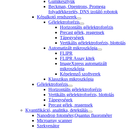
Gumikesztyűk
Beckman, Opentrons, Promega
folyadékkezelés, DNS izoláló robotok
Képalkotó rendszerek
Gélelektroforézis
Horizontális gélelektroforézis
Precast gélek, reagensek
Tápegységek
Vertikális gélelektroforézis, blottolás
Automatizált mikroszkópia
FLIPR
FLIPR Assay kitek
ImageXpress automatizált
mikroszkópia
Képelemző szoftverek
Klasszikus mikroszkópia
Gélelektroforézis
Horizontális gélelektroforézis
Vertikális gélelektroforézis, blottolás
Tápegységek
Precast gélek, reagensek
Kvantifikáció, analitika, detektálás
Nanodrop fotométer,Quantus fluorométer
Microarray scanner
Szekvenátor