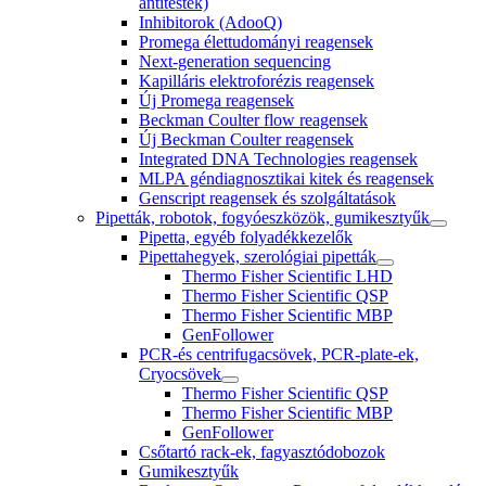
antitestek)
Inhibitorok (AdooQ)
Promega élettudományi reagensek
Next-generation sequencing
Kapilláris elektroforézis reagensek
Új Promega reagensek
Beckman Coulter flow reagensek
Új Beckman Coulter reagensek
Integrated DNA Technologies reagensek
MLPA géndiagnosztikai kitek és reagensek
Genscript reagensek és szolgáltatások
Pipetták, robotok, fogyóeszközök, gumikesztyűk
Pipetta, egyéb folyadékkezelők
Pipettahegyek, szerológiai pipetták
Thermo Fisher Scientific LHD
Thermo Fisher Scientific QSP
Thermo Fisher Scientific MBP
GenFollower
PCR-és centrifugacsövek, PCR-plate-ek,
Cryocsövek
Thermo Fisher Scientific QSP
Thermo Fisher Scientific MBP
GenFollower
Csőtartó rack-ek, fagyasztódobozok
Gumikesztyűk