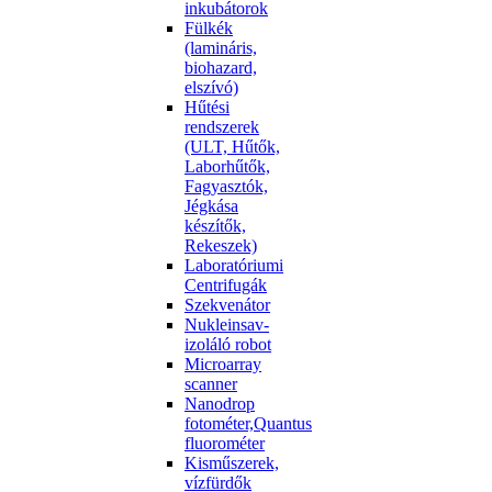
inkubátorok
Fülkék
(lamináris,
biohazard,
elszívó)
Hűtési
rendszerek
(ULT, Hűtők,
Laborhűtők,
Fagyasztók,
Jégkása
készítők,
Rekeszek)
Laboratóriumi
Centrifugák
Szekvenátor
Nukleinsav-
izoláló robot
Microarray
scanner
Nanodrop
fotométer,Quantus
fluorométer
Kisműszerek,
vízfürdők