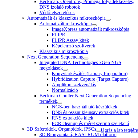
Beckman, Opentrons, Promega folyadékkezelés,
DNS izoláló robotok
Védőfelszerelések
Automatizált és klasszikus mikroszkópia
Automatizált mikroszkópia
ImageXpress automatizált mikroszkópia
FLIPR
FLIPR Assay kitek
Képelemző szoftverek
Klasszikus mikroszkópia
Next Generation Sequencing
Integrated DNA Technologies xGen NGS
megoldások
Könyvtárkészítés (Library Preparation)
Hybridization Capture (Target Capture)
Amplikon szekvenálás
Normalizáció
Beckman Coulter Next Generation Sequencing
termékek
NGS-ben használható készülékek
DNS és össznukleinsav extrakciós kitek
RNS extrakciós kitek
PCR cleanup és méret szerinti szelekció
3D Szferoidok, Organoidok, iPSCs
Ugrás a lap tetejére
3D Bionyomtató, RASTRUM platform