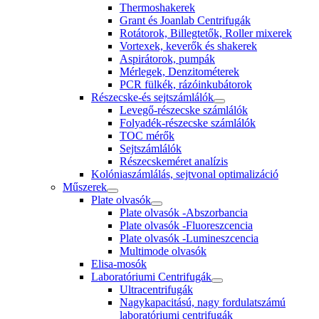
Thermoshakerek
Grant és Joanlab Centrifugák
Rotátorok, Billegtetők, Roller mixerek
Vortexek, keverők és shakerek
Aspirátorok, pumpák
Mérlegek, Denzitométerek
PCR fülkék, rázóinkubátorok
Részecske-és sejtszámlálók
Levegő-részecske számlálók
Folyadék-részecske számlálók
TOC mérők
Sejtszámlálók
Részecskeméret analízis
Kolóniaszámlálás, sejtvonal optimalizáció
Műszerek
Plate olvasók
Plate olvasók -Abszorbancia
Plate olvasók -Fluoreszcencia
Plate olvasók -Lumineszcencia
Multimode olvasók
Elisa-mosók
Laboratóriumi Centrifugák
Ultracentrifugák
Nagykapacitású, nagy fordulatszámú
laboratóriumi centrifugák