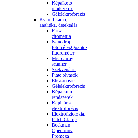
Képalkotó
rendszerek
Gélelektroforézis
Kvantifikáció,
analitika, detektálás
Flow
citometria
Nanodrop
fotométer,Quantus
fluorométer
Microarray
scanner
Szekvenátor
Plate olvasók
Elisa-mosók
Gélelektroforézis
Képalkotó
rendszerek
Kapilláris
elektroforézis
Elektrofiziológia,
Patch Clamp
Beckman,
Opentrons,
Promega