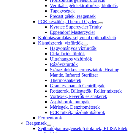
Horizontális gélelektroforézis
Vertikális gélelektroforézis, blottolás
Tápegységek
Precast gélek, reagensek
PCR készülék, Thermal Cyclers
Kyratec Supercycler Trinity
Eppendorf Mastercycler
Kolóniaszámlálás, sejtvonal optimalizáció
Kisműszerek, vízfürdők
Hagyományos vízfürdők
Cirkulációs fürdők
Ultrahangos vízfürdők
Rázóvízfürdők
Szárazblokkos termosztátok, Heating
Mantle, Infrared Sterilizer
Thermoshakerek
Grant és Joanlab Centrifugák
Rotátorok, Billegtetők, Roller mixerek
Vortexek, keverők és shakerek
Aspirátorok, pumpák
Mérlegek, Denzitométerek
PCR fülkék, rázóinkubátorok
Fermentorok
Reagensek
Sejtbiológiai reagensek (citokinek, ELISA kitek,