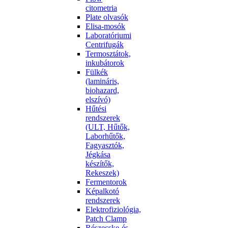
citometria
Plate olvasók
Elisa-mosók
Laboratóriumi
Centrifugák
Termosztátok,
inkubátorok
Fülkék
(lamináris,
biohazard,
elszívó)
Hűtési
rendszerek
(ULT, Hűtők,
Laborhűtők,
Fagyasztók,
Jégkása
készítők,
Rekeszek)
Fermentorok
Képalkotó
rendszerek
Elektrofiziológia,
Patch Clamp
Részecske-és