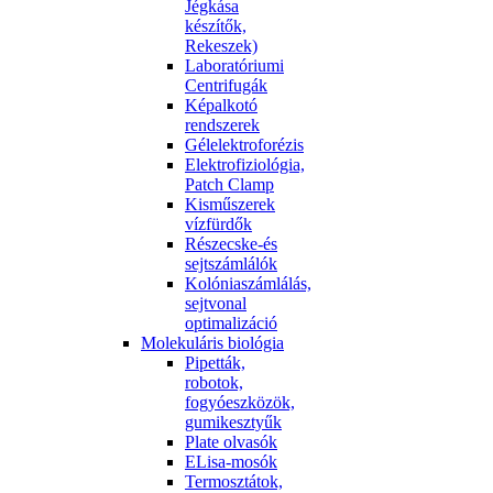
Jégkása
készítők,
Rekeszek)
Laboratóriumi
Centrifugák
Képalkotó
rendszerek
Gélelektroforézis
Elektrofiziológia,
Patch Clamp
Kisműszerek
vízfürdők
Részecske-és
sejtszámlálók
Kolóniaszámlálás,
sejtvonal
optimalizáció
Molekuláris biológia
Pipetták,
robotok,
fogyóeszközök,
gumikesztyűk
Plate olvasók
ELisa-mosók
Termosztátok,