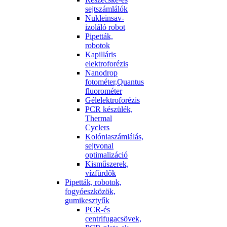
sejtszámlálók
Nukleinsav-
izoláló robot
Pipetták,
robotok
Kapilláris
elektroforézis
Nanodrop
fotométer,Quantus
fluorométer
Gélelektroforézis
PCR készülék,
Thermal
Cyclers
Kolóniaszámlálás,
sejtvonal
optimalizáció
Kisműszerek,
vízfürdők
Pipetták, robotok,
fogyóeszközök,
gumikesztyűk
PCR-és
centrifugacsövek,