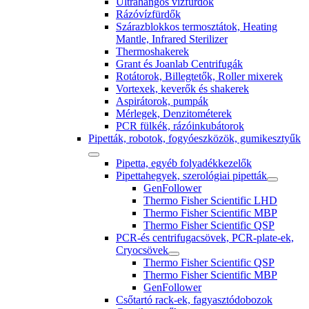
Ultrahangos vízfürdők
Rázóvízfürdők
Szárazblokkos termosztátok, Heating
Mantle, Infrared Sterilizer
Thermoshakerek
Grant és Joanlab Centrifugák
Rotátorok, Billegtetők, Roller mixerek
Vortexek, keverők és shakerek
Aspirátorok, pumpák
Mérlegek, Denzitométerek
PCR fülkék, rázóinkubátorok
Pipetták, robotok, fogyóeszközök, gumikesztyűk
Pipetta, egyéb folyadékkezelők
Pipettahegyek, szerológiai pipetták
GenFollower
Thermo Fisher Scientific LHD
Thermo Fisher Scientific MBP
Thermo Fisher Scientific QSP
PCR-és centrifugacsövek, PCR-plate-ek,
Cryocsövek
Thermo Fisher Scientific QSP
Thermo Fisher Scientific MBP
GenFollower
Csőtartó rack-ek, fagyasztódobozok