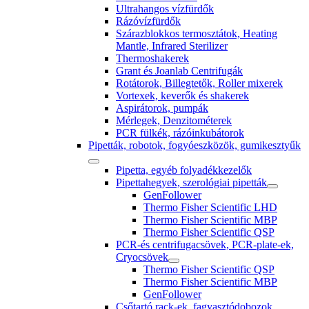
Ultrahangos vízfürdők
Rázóvízfürdők
Szárazblokkos termosztátok, Heating
Mantle, Infrared Sterilizer
Thermoshakerek
Grant és Joanlab Centrifugák
Rotátorok, Billegtetők, Roller mixerek
Vortexek, keverők és shakerek
Aspirátorok, pumpák
Mérlegek, Denzitométerek
PCR fülkék, rázóinkubátorok
Pipetták, robotok, fogyóeszközök, gumikesztyűk
Pipetta, egyéb folyadékkezelők
Pipettahegyek, szerológiai pipetták
GenFollower
Thermo Fisher Scientific LHD
Thermo Fisher Scientific MBP
Thermo Fisher Scientific QSP
PCR-és centrifugacsövek, PCR-plate-ek,
Cryocsövek
Thermo Fisher Scientific QSP
Thermo Fisher Scientific MBP
GenFollower
Csőtartó rack-ek, fagyasztódobozok