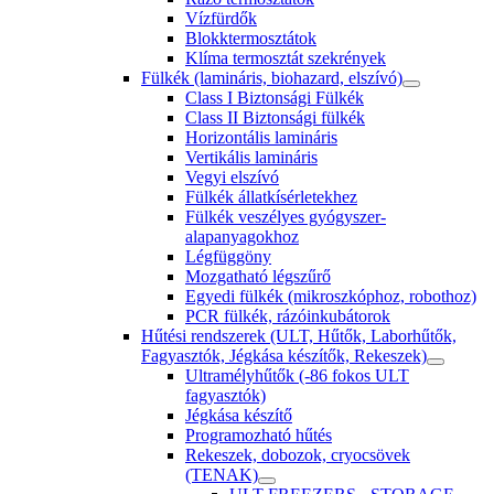
Vízfürdők
Blokktermosztátok
Klíma termosztát szekrények
Fülkék (lamináris, biohazard, elszívó)
Class I Biztonsági Fülkék
Class II Biztonsági fülkék
Horizontális lamináris
Vertikális lamináris
Vegyi elszívó
Fülkék állatkísérletekhez
Fülkék veszélyes gyógyszer-
alapanyagokhoz
Légfüggöny
Mozgatható légszűrő
Egyedi fülkék (mikroszkóphoz, robothoz)
PCR fülkék, rázóinkubátorok
Hűtési rendszerek (ULT, Hűtők, Laborhűtők,
Fagyasztók, Jégkása készítők, Rekeszek)
Ultramélyhűtők (-86 fokos ULT
fagyasztók)
Jégkása készítő
Programozható hűtés
Rekeszek, dobozok, cryocsövek
(TENAK)