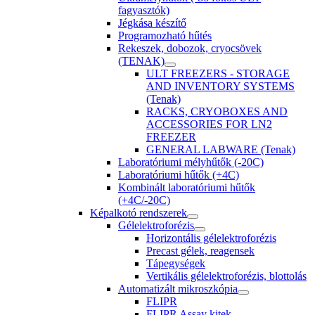
fagyasztók)
Jégkása készítő
Programozható hűtés
Rekeszek, dobozok, cryocsövek
(TENAK)
ULT FREEZERS - STORAGE
AND INVENTORY SYSTEMS
(Tenak)
RACKS, CRYOBOXES AND
ACCESSORIES FOR LN2
FREEZER
GENERAL LABWARE (Tenak)
Laboratóriumi mélyhűtők (-20C)
Laboratóriumi hűtők (+4C)
Kombinált laboratóriumi hűtők
(+4C/-20C)
Képalkotó rendszerek
Gélelektroforézis
Horizontális gélelektroforézis
Precast gélek, reagensek
Tápegységek
Vertikális gélelektroforézis, blottolás
Automatizált mikroszkópia
FLIPR
FLIPR Assay kitek