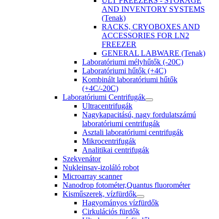
ULT FREEZERS - STORAGE
AND INVENTORY SYSTEMS
(Tenak)
RACKS, CRYOBOXES AND
ACCESSORIES FOR LN2
FREEZER
GENERAL LABWARE (Tenak)
Laboratóriumi mélyhűtők (-20C)
Laboratóriumi hűtők (+4C)
Kombinált laboratóriumi hűtők
(+4C/-20C)
Laboratóriumi Centrifugák
Ultracentrifugák
Nagykapacitású, nagy fordulatszámú
laboratóriumi centrifugák
Asztali laboratóriumi centrifugák
Mikrocentrifugák
Analitikai centrifugák
Szekvenátor
Nukleinsav-izoláló robot
Microarray scanner
Nanodrop fotométer,Quantus fluorométer
Kisműszerek, vízfürdők
Hagyományos vízfürdők
Cirkulációs fürdők