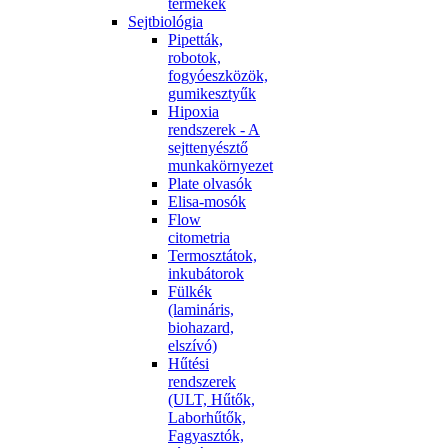
termékek
Sejtbiológia
Pipetták,
robotok,
fogyóeszközök,
gumikesztyűk
Hipoxia
rendszerek - A
sejttenyésztő
munkakörnyezet
Plate olvasók
Elisa-mosók
Flow
citometria
Termosztátok,
inkubátorok
Fülkék
(lamináris,
biohazard,
elszívó)
Hűtési
rendszerek
(ULT, Hűtők,
Laborhűtők,
Fagyasztók,