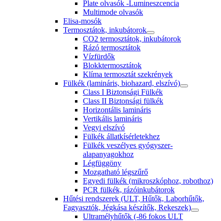
Plate olvasók -Lumineszcencia
Multimode olvasók
Elisa-mosók
Termosztátok, inkubátorok
CO2 termosztátok, inkubátorok
Rázó termosztátok
Vízfürdők
Blokktermosztátok
Klíma termosztát szekrények
Fülkék (lamináris, biohazard, elszívó)
Class I Biztonsági Fülkék
Class II Biztonsági fülkék
Horizontális lamináris
Vertikális lamináris
Vegyi elszívó
Fülkék állatkísérletekhez
Fülkék veszélyes gyógyszer-
alapanyagokhoz
Légfüggöny
Mozgatható légszűrő
Egyedi fülkék (mikroszkóphoz, robothoz)
PCR fülkék, rázóinkubátorok
Hűtési rendszerek (ULT, Hűtők, Laborhűtők,
Fagyasztók, Jégkása készítők, Rekeszek)
Ultramélyhűtők (-86 fokos ULT