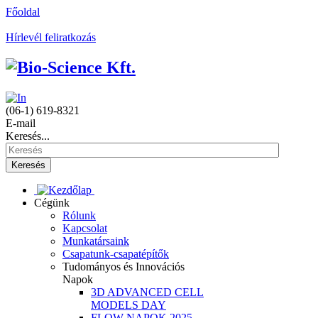
Főoldal
Hírlevél feliratkozás
(06-1) 619-8321
E-mail
Keresés...
Keresés
Cégünk
Rólunk
Kapcsolat
Munkatársaink
Csapatunk-csapatépítők
Tudományos és Innovációs
Napok
3D ADVANCED CELL
MODELS DAY
FLOW NAPOK 2025