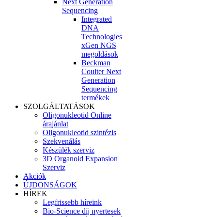
Next Generation
Sequencing
Integrated
DNA
Technologies
xGen NGS
megoldások
Beckman
Coulter Next
Generation
Sequencing
termékek
SZOLGÁLTATÁSOK
Oligonukleotid Online
árajánlat
Oligonukleotid szintézis
Szekvenálás
Készülék szerviz
3D Organoid Expansion
Szerviz
Akciók
ÚJDONSÁGOK
HÍREK
Legfrissebb híreink
Bio-Science díj nyertesek