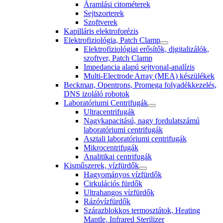
Áramlási citométerek
Sejtszorterek
Szoftverek
Kapilláris elektroforézis
Elektrofiziológia, Patch Clamp
Elektrofiziológiai erősítők, digitalizálók,
szoftver, Patch Clamp
Impedancia alapú sejtvonal-analízis
Multi-Electrode Array (MEA) készülékek
Beckman, Opentrons, Promega folyadékkezelés,
DNS izoláló robotok
Laboratóriumi Centrifugák
Ultracentrifugák
Nagykapacitású, nagy fordulatszámú
laboratóriumi centrifugák
Asztali laboratóriumi centrifugák
Mikrocentrifugák
Analitikai centrifugák
Kisműszerek, vízfürdők
Hagyományos vízfürdők
Cirkulációs fürdők
Ultrahangos vízfürdők
Rázóvízfürdők
Szárazblokkos termosztátok, Heating
Mantle, Infrared Sterilizer