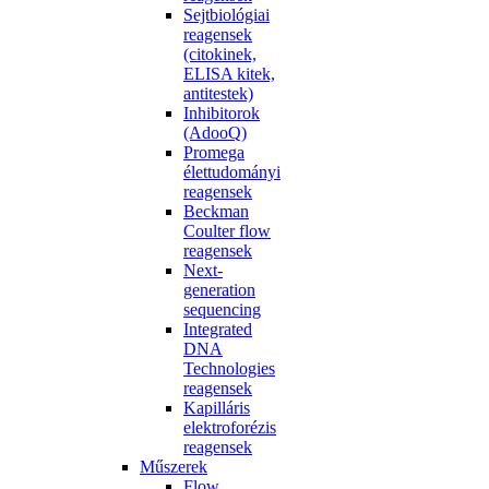
Sejtbiológiai
reagensek
(citokinek,
ELISA kitek,
antitestek)
Inhibitorok
(AdooQ)
Promega
élettudományi
reagensek
Beckman
Coulter flow
reagensek
Next-
generation
sequencing
Integrated
DNA
Technologies
reagensek
Kapilláris
elektroforézis
reagensek
Műszerek
Flow