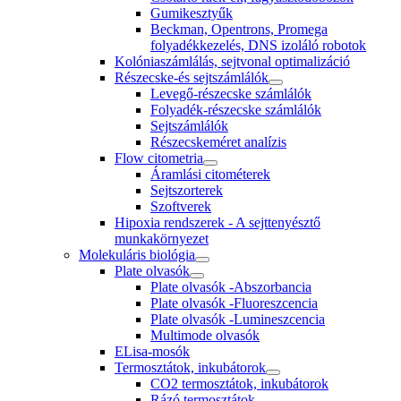
Gumikesztyűk
Beckman, Opentrons, Promega
folyadékkezelés, DNS izoláló robotok
Kolóniaszámlálás, sejtvonal optimalizáció
Részecske-és sejtszámlálók
Levegő-részecske számlálók
Folyadék-részecske számlálók
Sejtszámlálók
Részecskeméret analízis
Flow citometria
Áramlási citométerek
Sejtszorterek
Szoftverek
Hipoxia rendszerek - A sejttenyésztő
munkakörnyezet
Molekuláris biológia
Plate olvasók
Plate olvasók -Abszorbancia
Plate olvasók -Fluoreszcencia
Plate olvasók -Lumineszcencia
Multimode olvasók
ELisa-mosók
Termosztátok, inkubátorok
CO2 termosztátok, inkubátorok
Rázó termosztátok