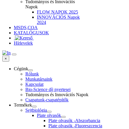
Tudományos és Innovációs
Napok
FLOW NAPOK 2025
INNOVÁCIÓS Napok
2024
MSDS,COA
KATALÓGUSOK
Hírlevelek
×
Cégünk
Rólunk
Munkatársaink
Kapcsolat
Bio-Science díj nyertesei
Tudományos és Innovációs Napok
Csapatunk-csapatépítők
Termékek
Sejtbiológia
Plate olvasók
Plate olvasók -Abszorbancia
Plate olvasók -Fluoreszcencia