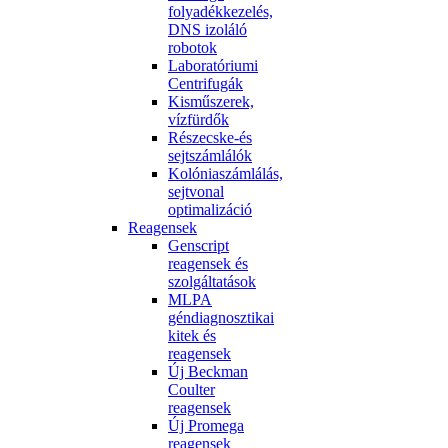
folyadékkezelés,
DNS izoláló
robotok
Laboratóriumi
Centrifugák
Kisműszerek,
vízfürdők
Részecske-és
sejtszámlálók
Kolóniaszámlálás,
sejtvonal
optimalizáció
Reagensek
Genscript
reagensek és
szolgáltatások
MLPA
géndiagnosztikai
kitek és
reagensek
Új Beckman
Coulter
reagensek
Új Promega
reagensek