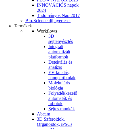
INNOVÁCIÓS napok
2024
Tudományos Nap 2017
Bio-Science díj nyertesei
Termékek
Workflows
3D
sejttenyésztés
Integrált
automatizált
platformok
Detektálás és
analízis
EV kutatás,
nanopartikulák
Molekuláris
biológia
Folyadékkezelő
automaták és
robotok
Sejtes munkák
Abcam
3D Szferoidok,
Organoidok, iPSCs