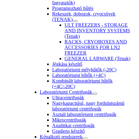
fagyasztók)
Programozható hűtés
Rekeszek, dobozok, cryocsövek
(TENAK)
ULT FREEZERS - STORAGE
AND INVENTORY SYSTEMS
(Tenak)
RACKS, CRYOBOXES AND
ACCESSORIES FOR LN2
FREEZER
GENERAL LABWARE (Tenak)
Jégkása készítő
Laboratóriumi mélyhűtők (-20C)
Laboratóriumi hűtők (+4C)
Kombinált laboratóriumi hűtők
(+4C/-20C)
Laboratóriumi Centrifugák
Ultracentrifugák
Nagykapacitású, nagy fordulatszámú
laboratóriumi centrifugák
Asztali laboratóriumi centrifugák
Mikrocentrifugák
Analitikai centrifugák
Gradiens készítő
Képalkotó rendszerek