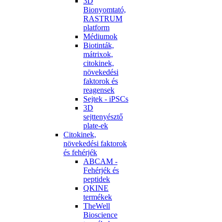
3D
Bionyomtató,
RASTRUM
platform
Médiumok
Biotinták,
mátrixok,
citokinek,
növekedési
faktorok és
reagensek
Sejtek - iPSCs
3D
sejttenyésztő
plate-ek
Citokinek,
növekedési faktorok
és fehérjék
ABCAM -
Fehérjék és
peptidek
QKINE
termékek
TheWell
Bioscience