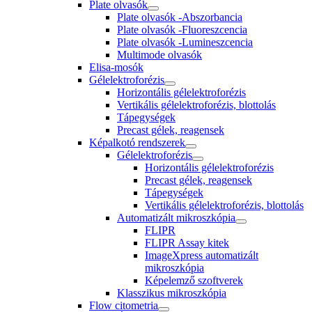
Plate olvasók
Plate olvasók -Abszorbancia
Plate olvasók -Fluoreszcencia
Plate olvasók -Lumineszcencia
Multimode olvasók
Elisa-mosók
Gélelektroforézis
Horizontális gélelektroforézis
Vertikális gélelektroforézis, blottolás
Tápegységek
Precast gélek, reagensek
Képalkotó rendszerek
Gélelektroforézis
Horizontális gélelektroforézis
Precast gélek, reagensek
Tápegységek
Vertikális gélelektroforézis, blottolás
Automatizált mikroszkópia
FLIPR
FLIPR Assay kitek
ImageXpress automatizált
mikroszkópia
Képelemző szoftverek
Klasszikus mikroszkópia
Flow citometria