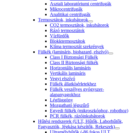
Asztali laboratóriumi centrifugák
Mikrocentrifugák
Analitikai centrifugák
Termosztátok, inkubátorok
CO2 termosztátok, inkubátorok
Rázó termosztátok
Vízfürdők
Blokktermosztátok
Klíma termosztát szekrények
Fülkék (lamináris, biohazard, elszívó)
Class I Biztonsági Fülkék
Class II Biztonsági fülkék
Horizontális lamináris
Vertikális lamináris
Vegyi elszívó
Fülkék állatkísérletekhez
Fülkék veszélyes gyógyszer-
alapanyagokhoz
Légfüggöny
Mozgatható légszűrő
Egyedi fülkék (mikroszkóphoz, robothoz)
PCR fülkék, rázóinkubátorok
Hűtési rendszerek (ULT, Hűtők, Laborhűtők,
Fagyasztók, Jégkása készítők, Rekeszek)
Ultramélyhűtők (-86 fokos ULT