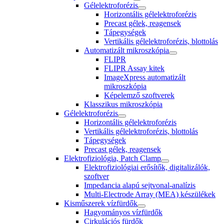
Gélelektroforézis
Horizontális gélelektroforézis
Precast gélek, reagensek
Tápegységek
Vertikális gélelektroforézis, blottolás
Automatizált mikroszkópia
FLIPR
FLIPR Assay kitek
ImageXpress automatizált
mikroszkópia
Képelemző szoftverek
Klasszikus mikroszkópia
Gélelektroforézis
Horizontális gélelektroforézis
Vertikális gélelektroforézis, blottolás
Tápegységek
Precast gélek, reagensek
Elektrofiziológia, Patch Clamp
Elektrofiziológiai erősítők, digitalizálók,
szoftver
Impedancia alapú sejtvonal-analízis
Multi-Electrode Array (MEA) készülékek
Kisműszerek vízfürdők
Hagyományos vízfürdők
Cirkulációs fürdők