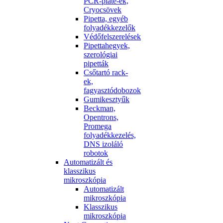
PCR-plate-ek,
Cryocsövek
Pipetta, egyéb
folyadékkezelők
Védőfelszerelések
Pipettahegyek,
szerológiai
pipetták
Csőtartó rack-
ek,
fagyasztódobozok
Gumikesztyűk
Beckman,
Opentrons,
Promega
folyadékkezelés,
DNS izoláló
robotok
Automatizált és
klasszikus
mikroszkópia
Automatizált
mikroszkópia
Klasszikus
mikroszkópia