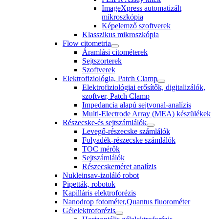
ImageXpress automatizált
mikroszkópia
Képelemző szoftverek
Klasszikus mikroszkópia
Flow citometria
Áramlási citométerek
Sejtszorterek
Szoftverek
Elektrofiziológia, Patch Clamp
Elektrofiziológiai erősítők, digitalizálók,
szoftver, Patch Clamp
Impedancia alapú sejtvonal-analízis
Multi-Electrode Array (MEA) készülékek
Részecske-és sejtszámlálók
Levegő-részecske számlálók
Folyadék-részecske számlálók
TOC mérők
Sejtszámlálók
Részecskeméret analízis
Nukleinsav-izoláló robot
Pipetták, robotok
Kapilláris elektroforézis
Nanodrop fotométer,Quantus fluorométer
Gélelektroforézis