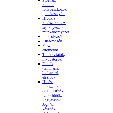
Pipetták,
robotok,
fogyóeszközök,
gumikesztyűk
Hipoxia
rendszerek - A
sejttenyésztő
munkakörnyezet
Plate olvasók
Elisa-mosók
Flow
citometria
Termosztátok,
inkubátorok
Fülkék
(lamináris,
biohazard,
elszívó)
Hűtési
rendszerek
(ULT, Hűtők,
Laborhűtők,
Fagyasztók,
Jégkása
készítők,