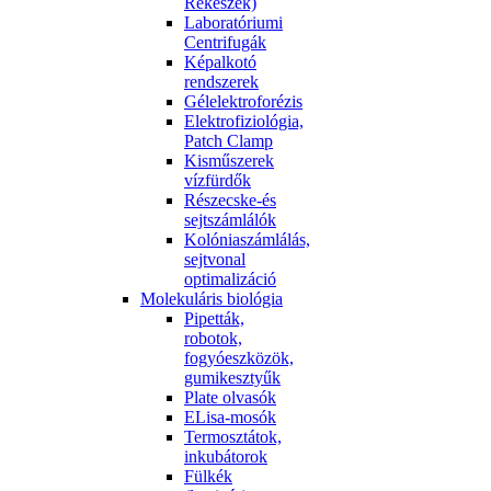
Rekeszek)
Laboratóriumi
Centrifugák
Képalkotó
rendszerek
Gélelektroforézis
Elektrofiziológia,
Patch Clamp
Kisműszerek
vízfürdők
Részecske-és
sejtszámlálók
Kolóniaszámlálás,
sejtvonal
optimalizáció
Molekuláris biológia
Pipetták,
robotok,
fogyóeszközök,
gumikesztyűk
Plate olvasók
ELisa-mosók
Termosztátok,
inkubátorok
Fülkék