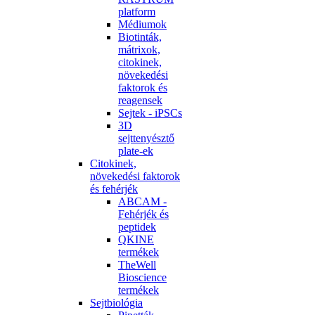
platform
Médiumok
Biotinták,
mátrixok,
citokinek,
növekedési
faktorok és
reagensek
Sejtek - iPSCs
3D
sejttenyésztő
plate-ek
Citokinek,
növekedési faktorok
és fehérjék
ABCAM -
Fehérjék és
peptidek
QKINE
termékek
TheWell
Bioscience
termékek
Sejtbiológia