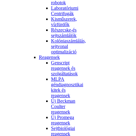
robotok
Laboratóriumi
Centrifugák
Kisműszerek,
vízfürdők
Részecske-és
sejtszámlálók
Kolóniaszámlálás,
sejtvonal
optimalizáció
Reagensek
Genscript
reagensek és
szolgáltatások
MLPA
géndiagnosztikai
kitek és
reagensek
Új Beckman
Coulter
reagensek
Új Promega
reagensek
Sejtbiológiai
reagensek