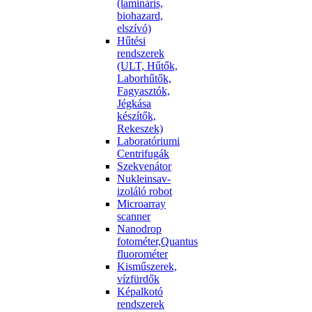
(lamináris,
biohazard,
elszívó)
Hűtési
rendszerek
(ULT, Hűtők,
Laborhűtők,
Fagyasztók,
Jégkása
készítők,
Rekeszek)
Laboratóriumi
Centrifugák
Szekvenátor
Nukleinsav-
izoláló robot
Microarray
scanner
Nanodrop
fotométer,Quantus
fluorométer
Kisműszerek,
vízfürdők
Képalkotó
rendszerek