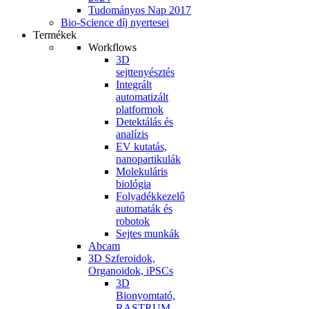
Tudományos Nap 2017
Bio-Science díj nyertesei
Termékek
Workflows
3D
sejttenyésztés
Integrált
automatizált
platformok
Detektálás és
analízis
EV kutatás,
nanopartikulák
Molekuláris
biológia
Folyadékkezelő
automaták és
robotok
Sejtes munkák
Abcam
3D Szferoidok,
Organoidok, iPSCs
3D
Bionyomtató,
RASTRUM