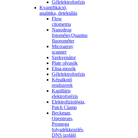
Gélelektroforézis
Kvantifikáció,
analitika, detektálás
Flow
citometria
Nanodrop
fotométer,Quantus
fluorométer
Microarray
scanner
Szekvenátor
Plate olvasók
Elisa-mosók
Gélelektroforézis
Képalkotó
rendszerek
Kapilláris
elektroforézis
Elektrofiziológia,
Patch Clamp
Beckman,
Opentrons,
Promega
folyadékkezelés,
DNS izoláló