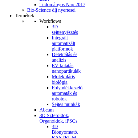
Tudományos Nap 2017
Bio-Science díj nyertesei
Termékek
Workflows
3D
sejttenyésztés
Integrált
automatizált
platformok
Detektálás és
analízis
EV kutatás,
nanopartikulák
Molekuláris
biológia
Folyadékkezelő
automaták és
robotok
Sejtes munkák
Abcam
3D Szferoidok,
Organoidok, iPSCs
3D
Bionyomtató,
RASTRUM