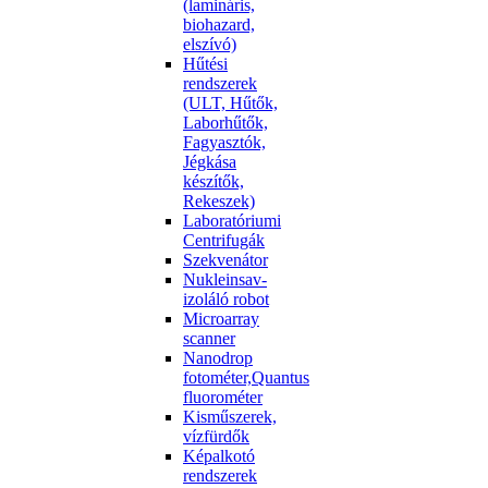
(lamináris,
biohazard,
elszívó)
Hűtési
rendszerek
(ULT, Hűtők,
Laborhűtők,
Fagyasztók,
Jégkása
készítők,
Rekeszek)
Laboratóriumi
Centrifugák
Szekvenátor
Nukleinsav-
izoláló robot
Microarray
scanner
Nanodrop
fotométer,Quantus
fluorométer
Kisműszerek,
vízfürdők
Képalkotó
rendszerek