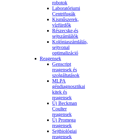
robotok
Laboratóriumi
Centrifugák
Kisműszerek,
vízfürdők
Részecske-és
sejtszámlálók
Kolóniaszámlálás,
sejtvonal
optimalizáció
Reagensek
Genscript
reagensek és
szolgáltatások
MLPA
géndiagnosztikai
kitek és
reagensek
Új Beckman
Coulter
reagensek
Új Promega
reagensek
Sejtbiológiai
reagensek