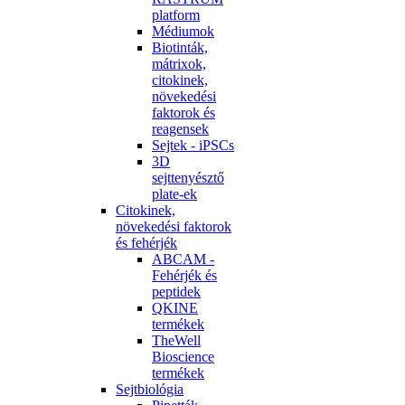
platform
Médiumok
Biotinták,
mátrixok,
citokinek,
növekedési
faktorok és
reagensek
Sejtek - iPSCs
3D
sejttenyésztő
plate-ek
Citokinek,
növekedési faktorok
és fehérjék
ABCAM -
Fehérjék és
peptidek
QKINE
termékek
TheWell
Bioscience
termékek
Sejtbiológia