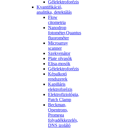
Gélelektroforézis
Kvantifikáció,
analitika, detektálás
Flow
citometria
Nanodrop
fotométer,Quantus
fluorométer
Microarray
scanner
Szekvenátor
Plate olvasók
Elisa-mosók
Gélelektroforézis
Képalkotó
rendszerek
Kapilláris
elektroforézis
Elektrofiziológia,
Patch Clamp
Beckman,
Opentrons,
Promega
folyadékkezelés,
DNS izoláló