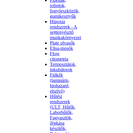
Pipetták,
robotok,
fogyóeszközök,
gumikesztyűk
Hipoxia
rendszerek - A
sejttenyésztő
munkakörnyezet
Plate olvasók
Elisa-mosók
Flow
citometria
Termosztátok,
inkubátorok
Fülkék
(lamináris,
biohazard,
elszívó)
Hűtési
rendszerek
(ULT, Hűtők,
Laborhűtők,
Fagyasztók,
Jégkása
készítők,