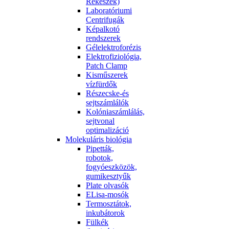
Rekeszek)
Laboratóriumi
Centrifugák
Képalkotó
rendszerek
Gélelektroforézis
Elektrofiziológia,
Patch Clamp
Kisműszerek
vízfürdők
Részecske-és
sejtszámlálók
Kolóniaszámlálás,
sejtvonal
optimalizáció
Molekuláris biológia
Pipetták,
robotok,
fogyóeszközök,
gumikesztyűk
Plate olvasók
ELisa-mosók
Termosztátok,
inkubátorok
Fülkék