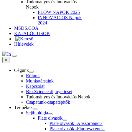
Tudományos és Innovációs
Napok
FLOW NAPOK 2025
INNOVÁCIÓS Napok
2024
MSDS,COA
KATALÓGUSOK
Hírlevelek
×
Cégünk
Rólunk
Munkatársaink
Kapcsolat
Bio-Science díj nyertesei
Tudományos és Innovációs Napok
Csapatunk-csapatépítők
Termékek
Sejtbiológia
Plate olvasók
Plate olvasók -Abszorbancia
Plate olvasók -Fluoreszcencia