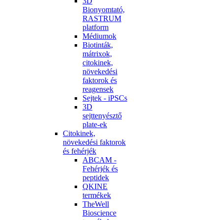
3D
Bionyomtató,
RASTRUM
platform
Médiumok
Biotinták,
mátrixok,
citokinek,
növekedési
faktorok és
reagensek
Sejtek - iPSCs
3D
sejttenyésztő
plate-ek
Citokinek,
növekedési faktorok
és fehérjék
ABCAM -
Fehérjék és
peptidek
QKINE
termékek
TheWell
Bioscience