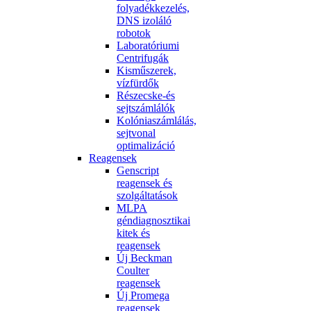
folyadékkezelés,
DNS izoláló
robotok
Laboratóriumi
Centrifugák
Kisműszerek,
vízfürdők
Részecske-és
sejtszámlálók
Kolóniaszámlálás,
sejtvonal
optimalizáció
Reagensek
Genscript
reagensek és
szolgáltatások
MLPA
géndiagnosztikai
kitek és
reagensek
Új Beckman
Coulter
reagensek
Új Promega
reagensek