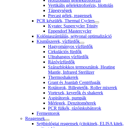
Horizontális gélelektroforézis
Vertikális gélelektroforézis, blottolás
Tápegységek
Precast gélek, reagensek
PCR készülék, Thermal Cyclers
Kyratec Supercycler Trinity
Eppendorf Mastercycler
Kolóniaszámlálás, sejtvonal optimalizáció
Kisműszerek, vízfürdők
Hagyományos vízfürdők
Cirkulációs fürdők
Ultrahangos vízfürdők
Rázóvízfürdők
Szárazblokkos termosztátok, Heating
Mantle, Infrared Sterilizer
Thermoshakerek
Grant és Joanlab Centrifugák
Rotátorok, Billegtetők, Roller mixerek
Vortexek, keverők és shakerek
Aspirátorok, pumpák
Mérlegek, Denzitométerek
PCR fülkék, rázóinkubátorok
Fermentorok
Reagensek
Sejtbiológiai reagensek (citokinek, ELISA kitek,