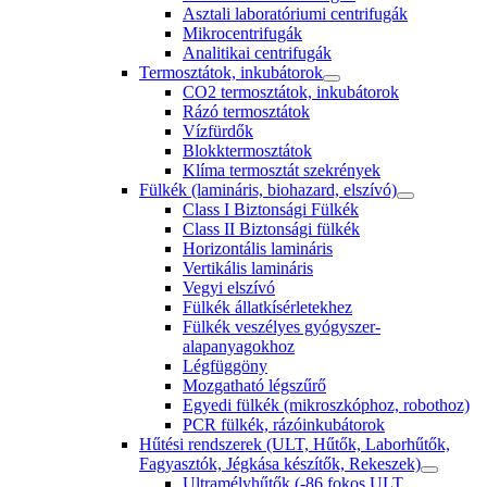
Asztali laboratóriumi centrifugák
Mikrocentrifugák
Analitikai centrifugák
Termosztátok, inkubátorok
CO2 termosztátok, inkubátorok
Rázó termosztátok
Vízfürdők
Blokktermosztátok
Klíma termosztát szekrények
Fülkék (lamináris, biohazard, elszívó)
Class I Biztonsági Fülkék
Class II Biztonsági fülkék
Horizontális lamináris
Vertikális lamináris
Vegyi elszívó
Fülkék állatkísérletekhez
Fülkék veszélyes gyógyszer-
alapanyagokhoz
Légfüggöny
Mozgatható légszűrő
Egyedi fülkék (mikroszkóphoz, robothoz)
PCR fülkék, rázóinkubátorok
Hűtési rendszerek (ULT, Hűtők, Laborhűtők,
Fagyasztók, Jégkása készítők, Rekeszek)
Ultramélyhűtők (-86 fokos ULT