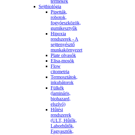
termékek
Sejtbiológia
Pipetták,
robotok,
fogyóeszközök,
gumikesztyűk
Hipoxia
rendszerek - A
sejttenyésztő
munkakörnyezet
Plate olvasók
Elisa-mosók
Flow
citometria
Termosztátok,
inkubátorok
Fülkék
(lamináris,
biohazard,
elszívó)
Hűtési
rendszerek
(ULT, Hűtők,
Laborhűtők,
Fagyasztók,