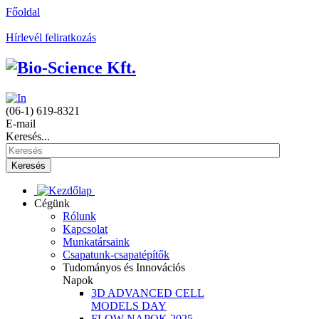
Főoldal
Hírlevél feliratkozás
(06-1) 619-8321
E-mail
Keresés...
Keresés
Cégünk
Rólunk
Kapcsolat
Munkatársaink
Csapatunk-csapatépítők
Tudományos és Innovációs
Napok
3D ADVANCED CELL
MODELS DAY
FLOW NAPOK 2025