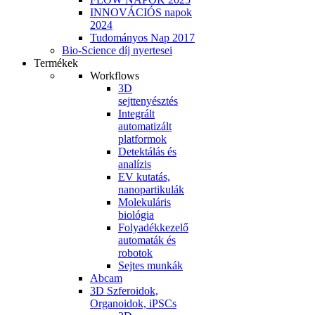
INNOVÁCIÓS napok
2024
Tudományos Nap 2017
Bio-Science díj nyertesei
Termékek
Workflows
3D
sejttenyésztés
Integrált
automatizált
platformok
Detektálás és
analízis
EV kutatás,
nanopartikulák
Molekuláris
biológia
Folyadékkezelő
automaták és
robotok
Sejtes munkák
Abcam
3D Szferoidok,
Organoidok, iPSCs