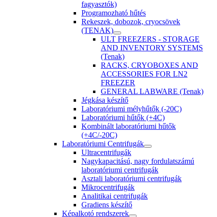
fagyasztók)
Programozható hűtés
Rekeszek, dobozok, cryocsövek
(TENAK)
ULT FREEZERS - STORAGE
AND INVENTORY SYSTEMS
(Tenak)
RACKS, CRYOBOXES AND
ACCESSORIES FOR LN2
FREEZER
GENERAL LABWARE (Tenak)
Jégkása készítő
Laboratóriumi mélyhűtők (-20C)
Laboratóriumi hűtők (+4C)
Kombinált laboratóriumi hűtők
(+4C/-20C)
Laboratóriumi Centrifugák
Ultracentrifugák
Nagykapacitású, nagy fordulatszámú
laboratóriumi centrifugák
Asztali laboratóriumi centrifugák
Mikrocentrifugák
Analitikai centrifugák
Gradiens készítő
Képalkotó rendszerek