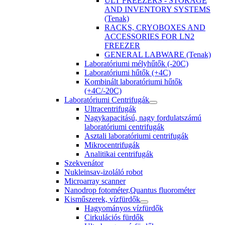
ULT FREEZERS - STORAGE
AND INVENTORY SYSTEMS
(Tenak)
RACKS, CRYOBOXES AND
ACCESSORIES FOR LN2
FREEZER
GENERAL LABWARE (Tenak)
Laboratóriumi mélyhűtők (-20C)
Laboratóriumi hűtők (+4C)
Kombinált laboratóriumi hűtők
(+4C/-20C)
Laboratóriumi Centrifugák
Ultracentrifugák
Nagykapacitású, nagy fordulatszámú
laboratóriumi centrifugák
Asztali laboratóriumi centrifugák
Mikrocentrifugák
Analitikai centrifugák
Szekvenátor
Nukleinsav-izoláló robot
Microarray scanner
Nanodrop fotométer,Quantus fluorométer
Kisműszerek, vízfürdők
Hagyományos vízfürdők
Cirkulációs fürdők