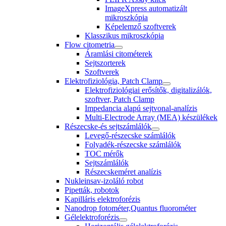
ImageXpress automatizált
mikroszkópia
Képelemző szoftverek
Klasszikus mikroszkópia
Flow citometria
Áramlási citométerek
Sejtszorterek
Szoftverek
Elektrofiziológia, Patch Clamp
Elektrofiziológiai erősítők, digitalizálók,
szoftver, Patch Clamp
Impedancia alapú sejtvonal-analízis
Multi-Electrode Array (MEA) készülékek
Részecske-és sejtszámlálók
Levegő-részecske számlálók
Folyadék-részecske számlálók
TOC mérők
Sejtszámlálók
Részecskeméret analízis
Nukleinsav-izoláló robot
Pipetták, robotok
Kapilláris elektroforézis
Nanodrop fotométer,Quantus fluorométer
Gélelektroforézis