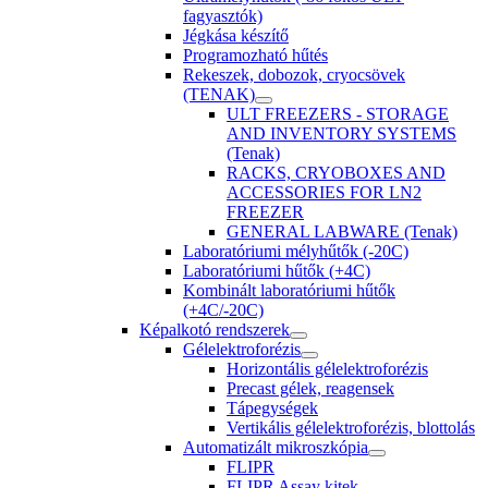
fagyasztók)
Jégkása készítő
Programozható hűtés
Rekeszek, dobozok, cryocsövek
(TENAK)
ULT FREEZERS - STORAGE
AND INVENTORY SYSTEMS
(Tenak)
RACKS, CRYOBOXES AND
ACCESSORIES FOR LN2
FREEZER
GENERAL LABWARE (Tenak)
Laboratóriumi mélyhűtők (-20C)
Laboratóriumi hűtők (+4C)
Kombinált laboratóriumi hűtők
(+4C/-20C)
Képalkotó rendszerek
Gélelektroforézis
Horizontális gélelektroforézis
Precast gélek, reagensek
Tápegységek
Vertikális gélelektroforézis, blottolás
Automatizált mikroszkópia
FLIPR
FLIPR Assay kitek