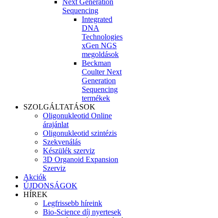
Next Generation
Sequencing
Integrated
DNA
Technologies
xGen NGS
megoldások
Beckman
Coulter Next
Generation
Sequencing
termékek
SZOLGÁLTATÁSOK
Oligonukleotid Online
árajánlat
Oligonukleotid szintézis
Szekvenálás
Készülék szerviz
3D Organoid Expansion
Szerviz
Akciók
ÚJDONSÁGOK
HÍREK
Legfrissebb híreink
Bio-Science díj nyertesek