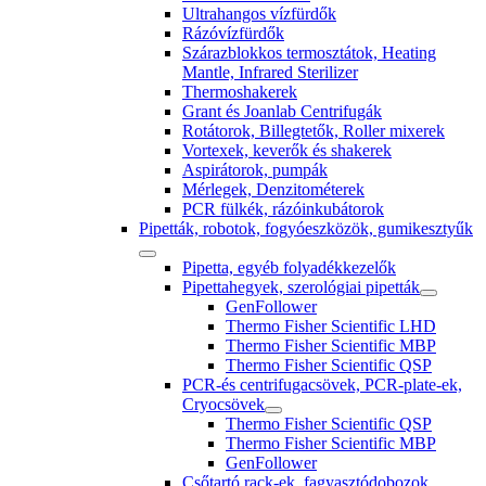
Ultrahangos vízfürdők
Rázóvízfürdők
Szárazblokkos termosztátok, Heating
Mantle, Infrared Sterilizer
Thermoshakerek
Grant és Joanlab Centrifugák
Rotátorok, Billegtetők, Roller mixerek
Vortexek, keverők és shakerek
Aspirátorok, pumpák
Mérlegek, Denzitométerek
PCR fülkék, rázóinkubátorok
Pipetták, robotok, fogyóeszközök, gumikesztyűk
Pipetta, egyéb folyadékkezelők
Pipettahegyek, szerológiai pipetták
GenFollower
Thermo Fisher Scientific LHD
Thermo Fisher Scientific MBP
Thermo Fisher Scientific QSP
PCR-és centrifugacsövek, PCR-plate-ek,
Cryocsövek
Thermo Fisher Scientific QSP
Thermo Fisher Scientific MBP
GenFollower
Csőtartó rack-ek, fagyasztódobozok