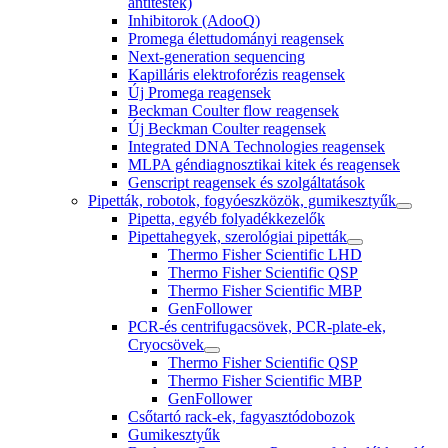
antitestek)
Inhibitorok (AdooQ)
Promega élettudományi reagensek
Next-generation sequencing
Kapilláris elektroforézis reagensek
Új Promega reagensek
Beckman Coulter flow reagensek
Új Beckman Coulter reagensek
Integrated DNA Technologies reagensek
MLPA géndiagnosztikai kitek és reagensek
Genscript reagensek és szolgáltatások
Pipetták, robotok, fogyóeszközök, gumikesztyűk
Pipetta, egyéb folyadékkezelők
Pipettahegyek, szerológiai pipetták
Thermo Fisher Scientific LHD
Thermo Fisher Scientific QSP
Thermo Fisher Scientific MBP
GenFollower
PCR-és centrifugacsövek, PCR-plate-ek,
Cryocsövek
Thermo Fisher Scientific QSP
Thermo Fisher Scientific MBP
GenFollower
Csőtartó rack-ek, fagyasztódobozok
Gumikesztyűk