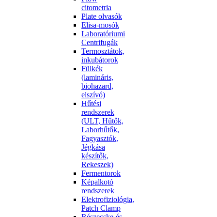
citometria
Plate olvasók
Elisa-mosók
Laboratóriumi
Centrifugák
Termosztátok,
inkubátorok
Fülkék
(lamináris,
biohazard,
elszívó)
Hűtési
rendszerek
(ULT, Hűtők,
Laborhűtők,
Fagyasztók,
Jégkása
készítők,
Rekeszek)
Fermentorok
Képalkotó
rendszerek
Elektrofiziológia,
Patch Clamp
Részecske-és