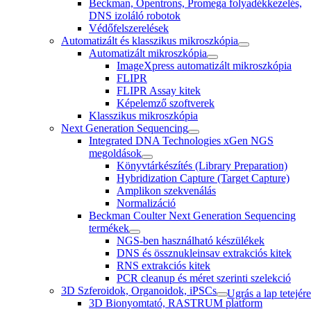
Beckman, Opentrons, Promega folyadékkezelés,
DNS izoláló robotok
Védőfelszerelések
Automatizált és klasszikus mikroszkópia
Automatizált mikroszkópia
ImageXpress automatizált mikroszkópia
FLIPR
FLIPR Assay kitek
Képelemző szoftverek
Klasszikus mikroszkópia
Next Generation Sequencing
Integrated DNA Technologies xGen NGS
megoldások
Könyvtárkészítés (Library Preparation)
Hybridization Capture (Target Capture)
Amplikon szekvenálás
Normalizáció
Beckman Coulter Next Generation Sequencing
termékek
NGS-ben használható készülékek
DNS és össznukleinsav extrakciós kitek
RNS extrakciós kitek
PCR cleanup és méret szerinti szelekció
3D Szferoidok, Organoidok, iPSCs
Ugrás a lap tetejére
3D Bionyomtató, RASTRUM platform