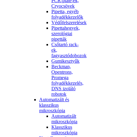
PCR-plate-ek,
Cryocsövek
Pipetta, egyéb
folyadékkezelők
Védőfelszerelések
Pipettahegyek,
szerológiai
pipetták
Csőtartó rack-
ek,
fagyasztódobozok
Gumikesztyűk
Beckman,
Opentrons,
Promega
folyadékkezelés,
DNS izoláló
robotok
Automatizált és
klasszikus
mikroszkópia
Automatizált
mikroszkópia
Klasszikus
mikroszkópia