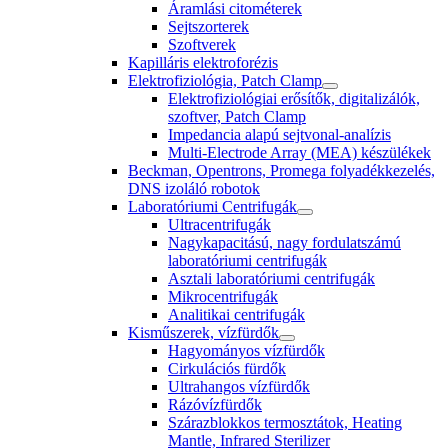
Áramlási citométerek
Sejtszorterek
Szoftverek
Kapilláris elektroforézis
Elektrofiziológia, Patch Clamp
Elektrofiziológiai erősítők, digitalizálók,
szoftver, Patch Clamp
Impedancia alapú sejtvonal-analízis
Multi-Electrode Array (MEA) készülékek
Beckman, Opentrons, Promega folyadékkezelés,
DNS izoláló robotok
Laboratóriumi Centrifugák
Ultracentrifugák
Nagykapacitású, nagy fordulatszámú
laboratóriumi centrifugák
Asztali laboratóriumi centrifugák
Mikrocentrifugák
Analitikai centrifugák
Kisműszerek, vízfürdők
Hagyományos vízfürdők
Cirkulációs fürdők
Ultrahangos vízfürdők
Rázóvízfürdők
Szárazblokkos termosztátok, Heating
Mantle, Infrared Sterilizer