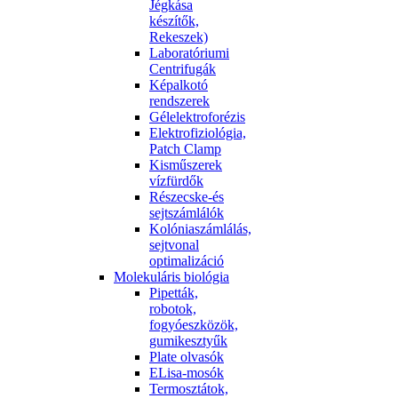
Jégkása
készítők,
Rekeszek)
Laboratóriumi
Centrifugák
Képalkotó
rendszerek
Gélelektroforézis
Elektrofiziológia,
Patch Clamp
Kisműszerek
vízfürdők
Részecske-és
sejtszámlálók
Kolóniaszámlálás,
sejtvonal
optimalizáció
Molekuláris biológia
Pipetták,
robotok,
fogyóeszközök,
gumikesztyűk
Plate olvasók
ELisa-mosók
Termosztátok,