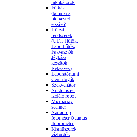
inkubátorok
Fülkék
(lamináris,
biohazard,
elszívó)
Hűtési
rendszerek
(ULT, Hűtők,
Laborhűtők,
Fagyasztók,
Jégkása
készítők,
Rekeszek)
Laboratóriumi
Centrifugák
Szekvenátor
Nukleinsav-
izoláló robot
Microarray
scanner
Nanodrop
fotométer,Quantus
fluorométer
Kisműszerek,
vízfürdők