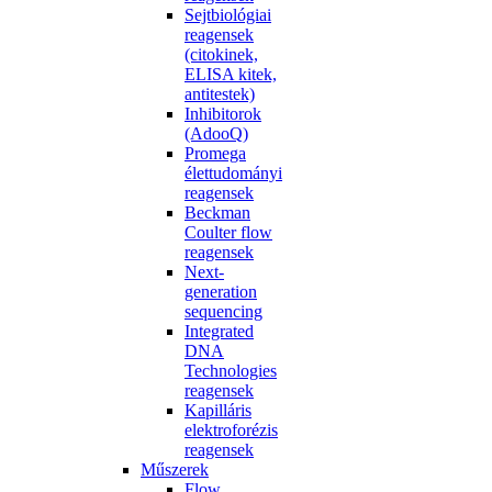
Sejtbiológiai
reagensek
(citokinek,
ELISA kitek,
antitestek)
Inhibitorok
(AdooQ)
Promega
élettudományi
reagensek
Beckman
Coulter flow
reagensek
Next-
generation
sequencing
Integrated
DNA
Technologies
reagensek
Kapilláris
elektroforézis
reagensek
Műszerek
Flow