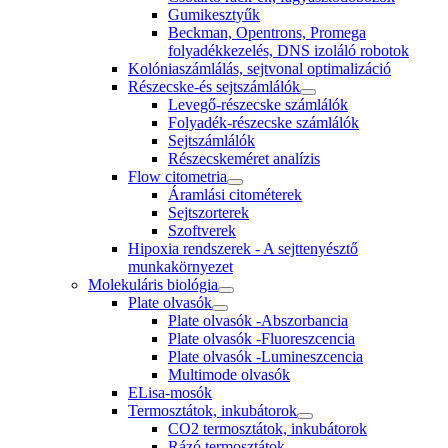
Gumikesztyűk
Beckman, Opentrons, Promega
folyadékkezelés, DNS izoláló robotok
Kolóniaszámlálás, sejtvonal optimalizáció
Részecske-és sejtszámlálók
Levegő-részecske számlálók
Folyadék-részecske számlálók
Sejtszámlálók
Részecskeméret analízis
Flow citometria
Áramlási citométerek
Sejtszorterek
Szoftverek
Hipoxia rendszerek - A sejttenyésztő
munkakörnyezet
Molekuláris biológia
Plate olvasók
Plate olvasók -Abszorbancia
Plate olvasók -Fluoreszcencia
Plate olvasók -Lumineszcencia
Multimode olvasók
ELisa-mosók
Termosztátok, inkubátorok
CO2 termosztátok, inkubátorok
Rázó termosztátok