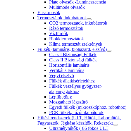
Plate olvasók -Lumineszcencia
Multimode olvasók
Elisa-mosók
Termosztátok, inkubátorok
CO2 termosztátok, inkubátorok
Rázó termosztátok
Vízfürdők
Blokktermosztátok
Klíma termosztát szekrények
Fülkék (lamináris, biohazard, elszívó)
Class I Biztonsági Fülkék
Class II Biztonsági fülkék
Horizontális lamináris
Vertikális lamináris
Vegyi elszívó
Fülkék állatkísérletekhez
Fülkék veszélyes gyógyszer-
alapanyagokhoz
Légfüggöny
Mozgatható légszűrő
Egyedi fülkék (mikroszkóphoz, robothoz)
PCR fülkék, rázóinkubátorok
Hűtési rendszerek (ULT, Hűtők, Laborhűtők,
Fagyasztók, Jégkása készítők, Rekeszek)
Ultramélyhűtők (-86 fokos ULT