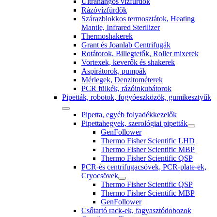
Ultrahangos vízfürdők
Rázóvízfürdők
Szárazblokkos termosztátok, Heating
Mantle, Infrared Sterilizer
Thermoshakerek
Grant és Joanlab Centrifugák
Rotátorok, Billegtetők, Roller mixerek
Vortexek, keverők és shakerek
Aspirátorok, pumpák
Mérlegek, Denzitométerek
PCR fülkék, rázóinkubátorok
Pipetták, robotok, fogyóeszközök, gumikesztyűk
Pipetta, egyéb folyadékkezelők
Pipettahegyek, szerológiai pipetták
GenFollower
Thermo Fisher Scientific LHD
Thermo Fisher Scientific MBP
Thermo Fisher Scientific QSP
PCR-és centrifugacsövek, PCR-plate-ek,
Cryocsövek
Thermo Fisher Scientific QSP
Thermo Fisher Scientific MBP
GenFollower
Csőtartó rack-ek, fagyasztódobozok