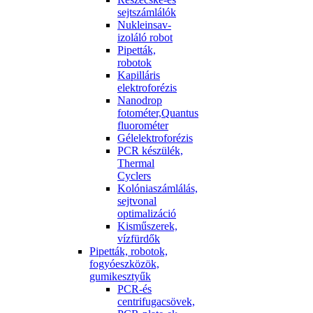
sejtszámlálók
Nukleinsav-
izoláló robot
Pipetták,
robotok
Kapilláris
elektroforézis
Nanodrop
fotométer,Quantus
fluorométer
Gélelektroforézis
PCR készülék,
Thermal
Cyclers
Kolóniaszámlálás,
sejtvonal
optimalizáció
Kisműszerek,
vízfürdők
Pipetták, robotok,
fogyóeszközök,
gumikesztyűk
PCR-és
centrifugacsövek,