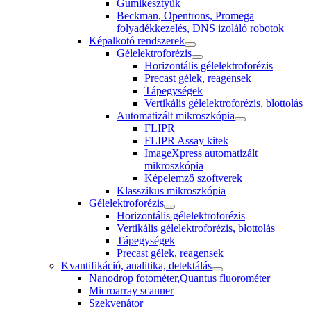
Gumikesztyűk
Beckman, Opentrons, Promega
folyadékkezelés, DNS izoláló robotok
Képalkotó rendszerek
Gélelektroforézis
Horizontális gélelektroforézis
Precast gélek, reagensek
Tápegységek
Vertikális gélelektroforézis, blottolás
Automatizált mikroszkópia
FLIPR
FLIPR Assay kitek
ImageXpress automatizált
mikroszkópia
Képelemző szoftverek
Klasszikus mikroszkópia
Gélelektroforézis
Horizontális gélelektroforézis
Vertikális gélelektroforézis, blottolás
Tápegységek
Precast gélek, reagensek
Kvantifikáció, analitika, detektálás
Nanodrop fotométer,Quantus fluorométer
Microarray scanner
Szekvenátor