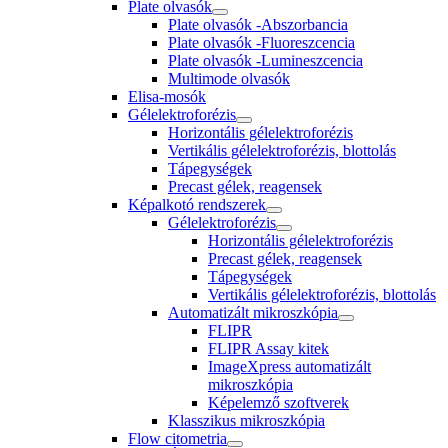
Plate olvasók
Plate olvasók -Abszorbancia
Plate olvasók -Fluoreszcencia
Plate olvasók -Lumineszcencia
Multimode olvasók
Elisa-mosók
Gélelektroforézis
Horizontális gélelektroforézis
Vertikális gélelektroforézis, blottolás
Tápegységek
Precast gélek, reagensek
Képalkotó rendszerek
Gélelektroforézis
Horizontális gélelektroforézis
Precast gélek, reagensek
Tápegységek
Vertikális gélelektroforézis, blottolás
Automatizált mikroszkópia
FLIPR
FLIPR Assay kitek
ImageXpress automatizált
mikroszkópia
Képelemző szoftverek
Klasszikus mikroszkópia
Flow citometria