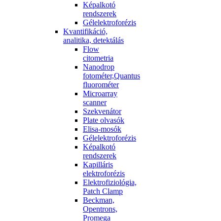
Képalkotó
rendszerek
Gélelektroforézis
Kvantifikáció,
analitika, detektálás
Flow
citometria
Nanodrop
fotométer,Quantus
fluorométer
Microarray
scanner
Szekvenátor
Plate olvasók
Elisa-mosók
Gélelektroforézis
Képalkotó
rendszerek
Kapilláris
elektroforézis
Elektrofiziológia,
Patch Clamp
Beckman,
Opentrons,
Promega