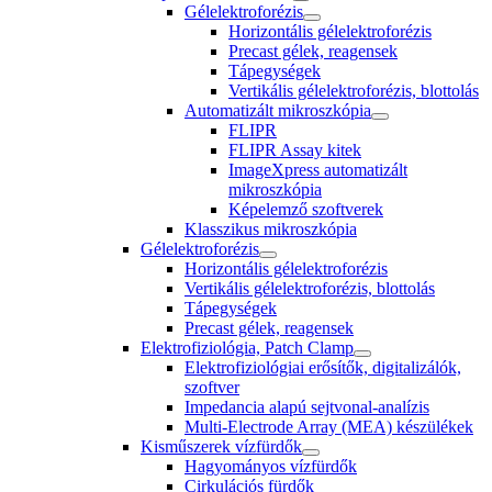
Gélelektroforézis
Horizontális gélelektroforézis
Precast gélek, reagensek
Tápegységek
Vertikális gélelektroforézis, blottolás
Automatizált mikroszkópia
FLIPR
FLIPR Assay kitek
ImageXpress automatizált
mikroszkópia
Képelemző szoftverek
Klasszikus mikroszkópia
Gélelektroforézis
Horizontális gélelektroforézis
Vertikális gélelektroforézis, blottolás
Tápegységek
Precast gélek, reagensek
Elektrofiziológia, Patch Clamp
Elektrofiziológiai erősítők, digitalizálók,
szoftver
Impedancia alapú sejtvonal-analízis
Multi-Electrode Array (MEA) készülékek
Kisműszerek vízfürdők
Hagyományos vízfürdők
Cirkulációs fürdők