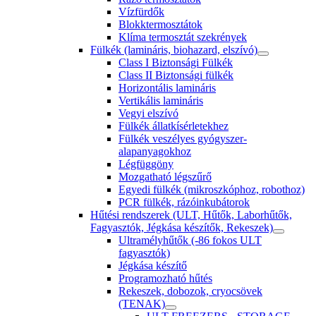
Vízfürdők
Blokktermosztátok
Klíma termosztát szekrények
Fülkék (lamináris, biohazard, elszívó)
Class I Biztonsági Fülkék
Class II Biztonsági fülkék
Horizontális lamináris
Vertikális lamináris
Vegyi elszívó
Fülkék állatkísérletekhez
Fülkék veszélyes gyógyszer-
alapanyagokhoz
Légfüggöny
Mozgatható légszűrő
Egyedi fülkék (mikroszkóphoz, robothoz)
PCR fülkék, rázóinkubátorok
Hűtési rendszerek (ULT, Hűtők, Laborhűtők,
Fagyasztók, Jégkása készítők, Rekeszek)
Ultramélyhűtők (-86 fokos ULT
fagyasztók)
Jégkása készítő
Programozható hűtés
Rekeszek, dobozok, cryocsövek
(TENAK)