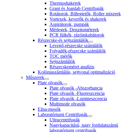
Thermoshakerek
Grant és Joanlab Centrifugák
Rotátorok, Billegtetők, Roller mixerek
Vortexek, keverők és shakerek
Aspirátorok, pumpák
Mérlegek, Denzitométerek
PCR fülkék, rázóinkubátorok
Részecske-és sejtszámlálók
Levegő-részecske számlálók
Folyadék-részecske számlálók
TOC mérők
Sejtszámlálók
Részecskeméret analízis
Kolóniaszámlálás, sejtvonal optimalizáció
Műszerek
Plate olvasók
Plate olvasók -Abszorbancia
Plate olvasók -Fluoreszcencia
Plate olvasók -Lumineszcencia
Multimode olvasók
Elisa-mosók
Laboratóriumi Centrifugák
Ultracentrifugák
Nagykapacitású, nagy fordulatszámú
laboratóriumi centrifugák