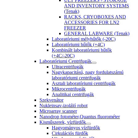
ULT FREEZERS - STORAGE
AND INVENTORY SYSTEMS
(Tenak)
RACKS, CRYOBOXES AND
ACCESSORIES FOR LN2
FREEZER
GENERAL LABWARE (Tenak)
Laboratóriumi mélyhűtők (-20C)
Laboratóriumi hűtők (+4C)
Kombinált laboratóriumi hűtők
(+4C/-20C)
Laboratóriumi Centrifugák
Ultracentrifugák
Nagykapacitású, nagy fordulatszámú
laboratóriumi centrifugák
Asztali laboratóriumi centrifugák
Mikrocentrifugák
Analitikai centrifugák
Szekvenátor
Nukleinsav-izoláló robot
Microarray scanner
Nanodrop fotométer,Quantus fluorométer
Kisműszerek, vízfürdők
Hagyományos vízfürdők
Cirkulációs fürdők