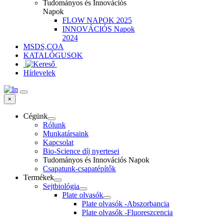
Tudományos és Innovációs
Napok
FLOW NAPOK 2025
INNOVÁCIÓS Napok
2024
MSDS,COA
KATALÓGUSOK
Hírlevelek
×
Cégünk
Rólunk
Munkatársaink
Kapcsolat
Bio-Science díj nyertesei
Tudományos és Innovációs Napok
Csapatunk-csapatépítők
Termékek
Sejtbiológia
Plate olvasók
Plate olvasók -Abszorbancia
Plate olvasók -Fluoreszcencia