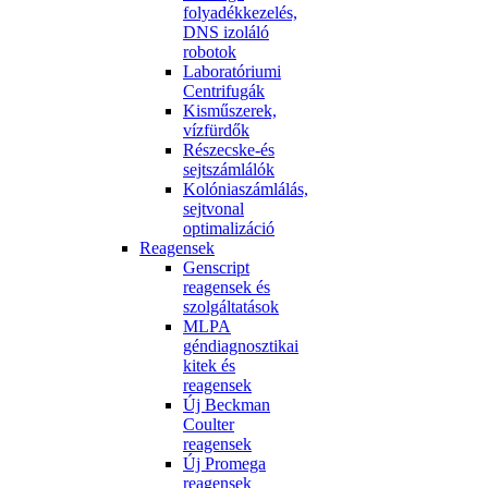
folyadékkezelés,
DNS izoláló
robotok
Laboratóriumi
Centrifugák
Kisműszerek,
vízfürdők
Részecske-és
sejtszámlálók
Kolóniaszámlálás,
sejtvonal
optimalizáció
Reagensek
Genscript
reagensek és
szolgáltatások
MLPA
géndiagnosztikai
kitek és
reagensek
Új Beckman
Coulter
reagensek
Új Promega
reagensek