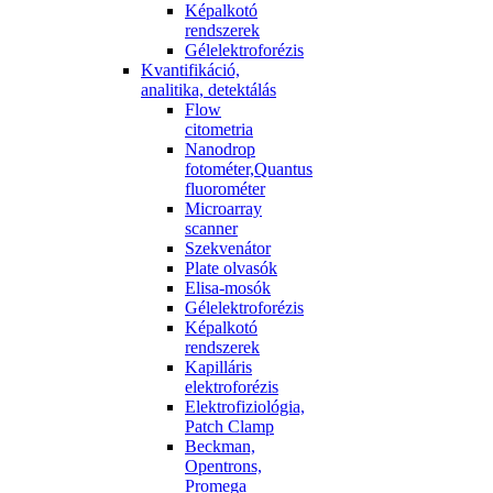
Képalkotó
rendszerek
Gélelektroforézis
Kvantifikáció,
analitika, detektálás
Flow
citometria
Nanodrop
fotométer,Quantus
fluorométer
Microarray
scanner
Szekvenátor
Plate olvasók
Elisa-mosók
Gélelektroforézis
Képalkotó
rendszerek
Kapilláris
elektroforézis
Elektrofiziológia,
Patch Clamp
Beckman,
Opentrons,
Promega