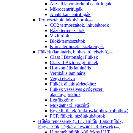
Asztali laboratóriumi centrifugák
Mikrocentrifugák
Analitikai centrifugák
Termosztátok, inkubátorok
CO2 termosztátok, inkubátorok
Rázó termosztátok
Vízfürdők
Blokktermosztátok
Klíma termosztát szekrények
Fülkék (lamináris, biohazard, elszívó)
Class I Biztonsági Fülkék
Class II Biztonsági fülkék
Horizontális lamináris
Vertikális lamináris
Vegyi elszívó
Fülkék állatkísérletekhez
Fülkék veszélyes gyógyszer-
alapanyagokhoz
Légfüggöny
Mozgatható légszűrő
Egyedi fülkék (mikroszkóphoz, robothoz)
PCR fülkék, rázóinkubátorok
Hűtési rendszerek (ULT, Hűtők, Laborhűtők,
Fagyasztók, Jégkása készítők, Rekeszek)
Ultramélyhűtők (-86 fokos ULT