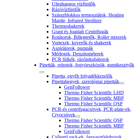
Ultrahangos vízfürdők
Rázóvízfürdők
Szárazblokkos termosztátok, Heating
Mantle, Infrared Sterilizer
Thermoshakerek
Grant és Joanlab Centrifugák
Rotátorok, Billegtetők, Roller mixerek
Vortexek, keverők és shakerek
Aspirátorok, pumpák
Mérlegek, Denzitométerek
PCR fülkék, rázóinkubátorok
Pipetták, robotok, fogyóeszközök, gumikesztyűk
Pipetta, egyéb folyadékkezelők
Pipettahegyek, szerológiai pipetták
GenFollower
Thermo Fisher Scientific LHD
Thermo Fisher Scientific MBP
Thermo Fisher Scientific QSP
PCR-és centrifugacsövek, PCR-plate-ek,
Cryocsövek
Thermo Fisher Scientific QSP
Thermo Fisher Scientific MBP
GenFollower
Csőtartó rack-ek, fagyasztódobozok