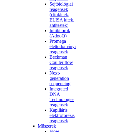
Sejtbiológiai
reagensek
(citokinek,
ELISA kitek,
antitestek)
Inhibitorok
(AdooQ)
Promega
élettudományi
reagensek
Beckman
Coulter flow
reagensek
Next-
generation
sequencing
Integrated
DNA
Technologies
reagensek
Kapilláris
elektroforézis
reagensek
Műszerek
Flow