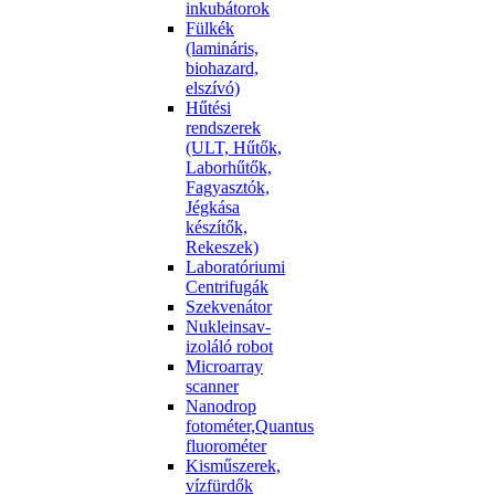
inkubátorok
Fülkék
(lamináris,
biohazard,
elszívó)
Hűtési
rendszerek
(ULT, Hűtők,
Laborhűtők,
Fagyasztók,
Jégkása
készítők,
Rekeszek)
Laboratóriumi
Centrifugák
Szekvenátor
Nukleinsav-
izoláló robot
Microarray
scanner
Nanodrop
fotométer,Quantus
fluorométer
Kisműszerek,
vízfürdők