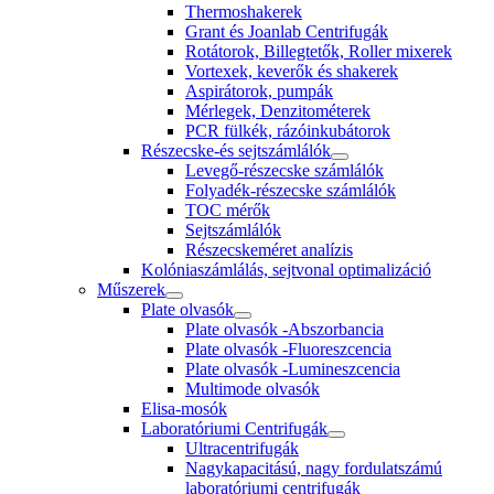
Thermoshakerek
Grant és Joanlab Centrifugák
Rotátorok, Billegtetők, Roller mixerek
Vortexek, keverők és shakerek
Aspirátorok, pumpák
Mérlegek, Denzitométerek
PCR fülkék, rázóinkubátorok
Részecske-és sejtszámlálók
Levegő-részecske számlálók
Folyadék-részecske számlálók
TOC mérők
Sejtszámlálók
Részecskeméret analízis
Kolóniaszámlálás, sejtvonal optimalizáció
Műszerek
Plate olvasók
Plate olvasók -Abszorbancia
Plate olvasók -Fluoreszcencia
Plate olvasók -Lumineszcencia
Multimode olvasók
Elisa-mosók
Laboratóriumi Centrifugák
Ultracentrifugák
Nagykapacitású, nagy fordulatszámú
laboratóriumi centrifugák