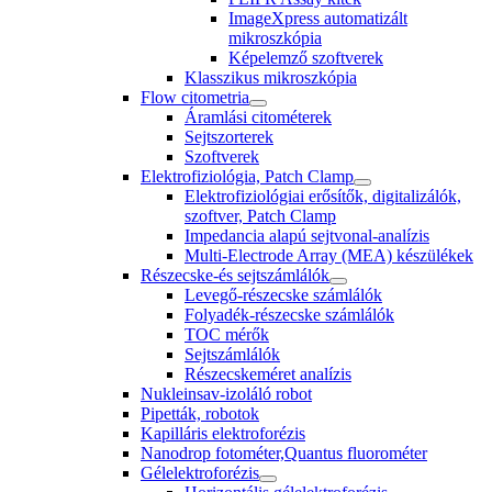
ImageXpress automatizált
mikroszkópia
Képelemző szoftverek
Klasszikus mikroszkópia
Flow citometria
Áramlási citométerek
Sejtszorterek
Szoftverek
Elektrofiziológia, Patch Clamp
Elektrofiziológiai erősítők, digitalizálók,
szoftver, Patch Clamp
Impedancia alapú sejtvonal-analízis
Multi-Electrode Array (MEA) készülékek
Részecske-és sejtszámlálók
Levegő-részecske számlálók
Folyadék-részecske számlálók
TOC mérők
Sejtszámlálók
Részecskeméret analízis
Nukleinsav-izoláló robot
Pipetták, robotok
Kapilláris elektroforézis
Nanodrop fotométer,Quantus fluorométer
Gélelektroforézis