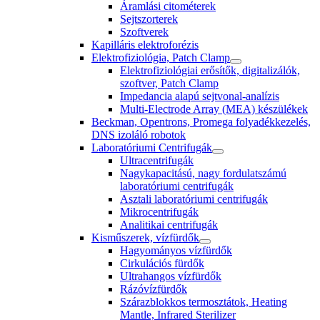
Áramlási citométerek
Sejtszorterek
Szoftverek
Kapilláris elektroforézis
Elektrofiziológia, Patch Clamp
Elektrofiziológiai erősítők, digitalizálók,
szoftver, Patch Clamp
Impedancia alapú sejtvonal-analízis
Multi-Electrode Array (MEA) készülékek
Beckman, Opentrons, Promega folyadékkezelés,
DNS izoláló robotok
Laboratóriumi Centrifugák
Ultracentrifugák
Nagykapacitású, nagy fordulatszámú
laboratóriumi centrifugák
Asztali laboratóriumi centrifugák
Mikrocentrifugák
Analitikai centrifugák
Kisműszerek, vízfürdők
Hagyományos vízfürdők
Cirkulációs fürdők
Ultrahangos vízfürdők
Rázóvízfürdők
Szárazblokkos termosztátok, Heating
Mantle, Infrared Sterilizer