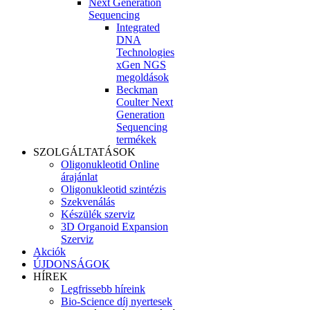
Next Generation
Sequencing
Integrated
DNA
Technologies
xGen NGS
megoldások
Beckman
Coulter Next
Generation
Sequencing
termékek
SZOLGÁLTATÁSOK
Oligonukleotid Online
árajánlat
Oligonukleotid szintézis
Szekvenálás
Készülék szerviz
3D Organoid Expansion
Szerviz
Akciók
ÚJDONSÁGOK
HÍREK
Legfrissebb híreink
Bio-Science díj nyertesek