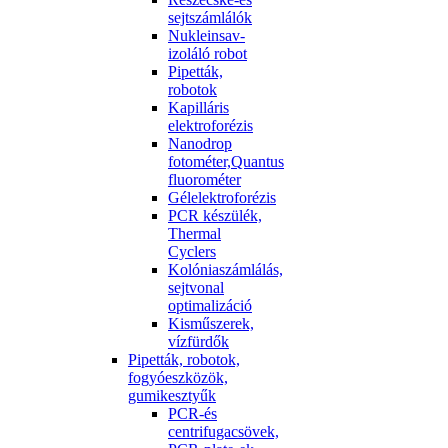
sejtszámlálók
Nukleinsav-
izoláló robot
Pipetták,
robotok
Kapilláris
elektroforézis
Nanodrop
fotométer,Quantus
fluorométer
Gélelektroforézis
PCR készülék,
Thermal
Cyclers
Kolóniaszámlálás,
sejtvonal
optimalizáció
Kisműszerek,
vízfürdők
Pipetták, robotok,
fogyóeszközök,
gumikesztyűk
PCR-és
centrifugacsövek,