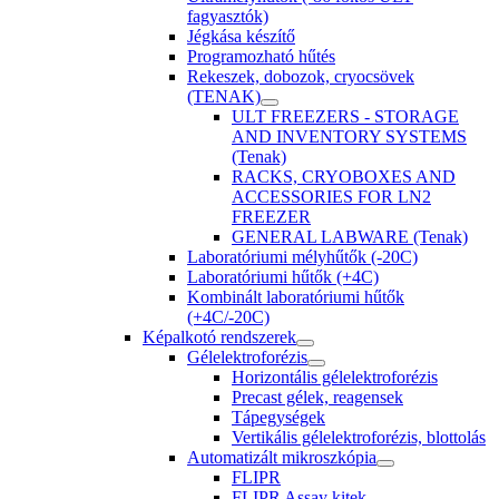
fagyasztók)
Jégkása készítő
Programozható hűtés
Rekeszek, dobozok, cryocsövek
(TENAK)
ULT FREEZERS - STORAGE
AND INVENTORY SYSTEMS
(Tenak)
RACKS, CRYOBOXES AND
ACCESSORIES FOR LN2
FREEZER
GENERAL LABWARE (Tenak)
Laboratóriumi mélyhűtők (-20C)
Laboratóriumi hűtők (+4C)
Kombinált laboratóriumi hűtők
(+4C/-20C)
Képalkotó rendszerek
Gélelektroforézis
Horizontális gélelektroforézis
Precast gélek, reagensek
Tápegységek
Vertikális gélelektroforézis, blottolás
Automatizált mikroszkópia
FLIPR
FLIPR Assay kitek