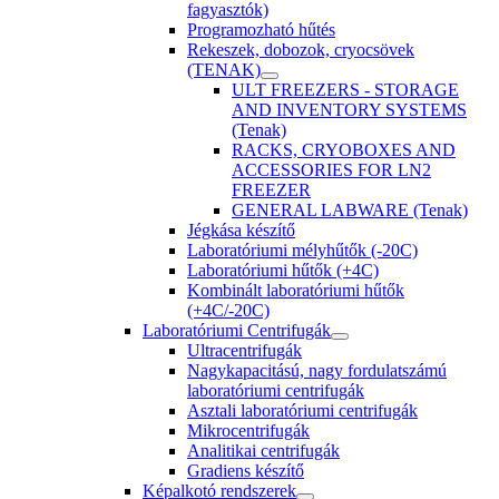
fagyasztók)
Programozható hűtés
Rekeszek, dobozok, cryocsövek
(TENAK)
ULT FREEZERS - STORAGE
AND INVENTORY SYSTEMS
(Tenak)
RACKS, CRYOBOXES AND
ACCESSORIES FOR LN2
FREEZER
GENERAL LABWARE (Tenak)
Jégkása készítő
Laboratóriumi mélyhűtők (-20C)
Laboratóriumi hűtők (+4C)
Kombinált laboratóriumi hűtők
(+4C/-20C)
Laboratóriumi Centrifugák
Ultracentrifugák
Nagykapacitású, nagy fordulatszámú
laboratóriumi centrifugák
Asztali laboratóriumi centrifugák
Mikrocentrifugák
Analitikai centrifugák
Gradiens készítő
Képalkotó rendszerek