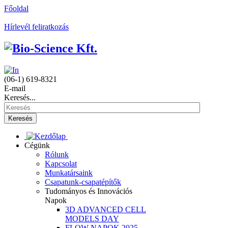
Főoldal
Hírlevél feliratkozás
(06-1) 619-8321
E-mail
Keresés...
Keresés
Cégünk
Rólunk
Kapcsolat
Munkatársaink
Csapatunk-csapatépítők
Tudományos és Innovációs
Napok
3D ADVANCED CELL
MODELS DAY
FLOW NAPOK 2025