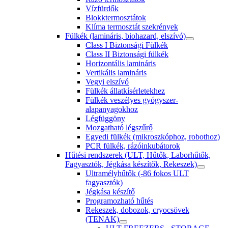
Vízfürdők
Blokktermosztátok
Klíma termosztát szekrények
Fülkék (lamináris, biohazard, elszívó)
Class I Biztonsági Fülkék
Class II Biztonsági fülkék
Horizontális lamináris
Vertikális lamináris
Vegyi elszívó
Fülkék állatkísérletekhez
Fülkék veszélyes gyógyszer-
alapanyagokhoz
Légfüggöny
Mozgatható légszűrő
Egyedi fülkék (mikroszkóphoz, robothoz)
PCR fülkék, rázóinkubátorok
Hűtési rendszerek (ULT, Hűtők, Laborhűtők,
Fagyasztók, Jégkása készítők, Rekeszek)
Ultramélyhűtők (-86 fokos ULT
fagyasztók)
Jégkása készítő
Programozható hűtés
Rekeszek, dobozok, cryocsövek
(TENAK)