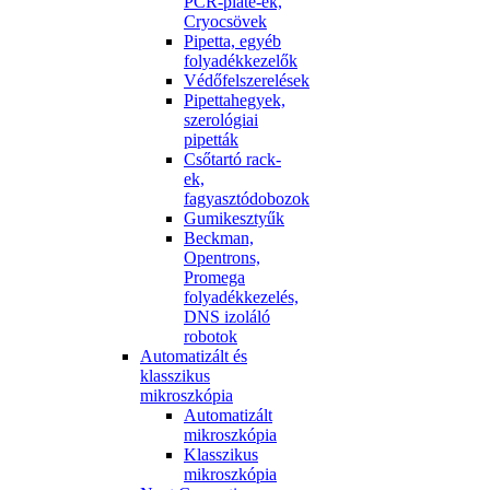
PCR-plate-ek,
Cryocsövek
Pipetta, egyéb
folyadékkezelők
Védőfelszerelések
Pipettahegyek,
szerológiai
pipetták
Csőtartó rack-
ek,
fagyasztódobozok
Gumikesztyűk
Beckman,
Opentrons,
Promega
folyadékkezelés,
DNS izoláló
robotok
Automatizált és
klasszikus
mikroszkópia
Automatizált
mikroszkópia
Klasszikus
mikroszkópia