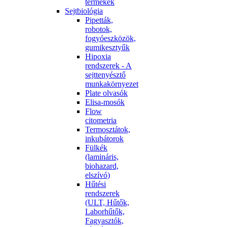
termékek
Sejtbiológia
Pipetták,
robotok,
fogyóeszközök,
gumikesztyűk
Hipoxia
rendszerek - A
sejttenyésztő
munkakörnyezet
Plate olvasók
Elisa-mosók
Flow
citometria
Termosztátok,
inkubátorok
Fülkék
(lamináris,
biohazard,
elszívó)
Hűtési
rendszerek
(ULT, Hűtők,
Laborhűtők,
Fagyasztók,