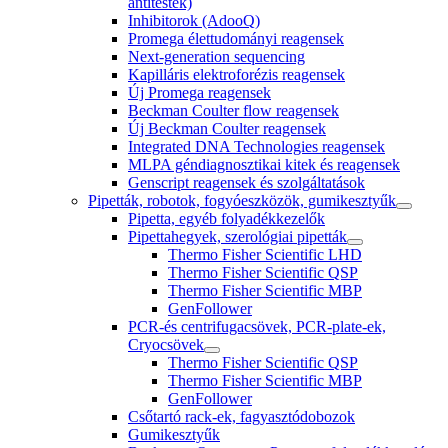
antitestek)
Inhibitorok (AdooQ)
Promega élettudományi reagensek
Next-generation sequencing
Kapilláris elektroforézis reagensek
Új Promega reagensek
Beckman Coulter flow reagensek
Új Beckman Coulter reagensek
Integrated DNA Technologies reagensek
MLPA géndiagnosztikai kitek és reagensek
Genscript reagensek és szolgáltatások
Pipetták, robotok, fogyóeszközök, gumikesztyűk
Pipetta, egyéb folyadékkezelők
Pipettahegyek, szerológiai pipetták
Thermo Fisher Scientific LHD
Thermo Fisher Scientific QSP
Thermo Fisher Scientific MBP
GenFollower
PCR-és centrifugacsövek, PCR-plate-ek,
Cryocsövek
Thermo Fisher Scientific QSP
Thermo Fisher Scientific MBP
GenFollower
Csőtartó rack-ek, fagyasztódobozok
Gumikesztyűk