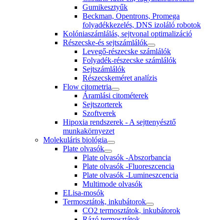
Gumikesztyűk
Beckman, Opentrons, Promega
folyadékkezelés, DNS izoláló robotok
Kolóniaszámlálás, sejtvonal optimalizáció
Részecske-és sejtszámlálók
Levegő-részecske számlálók
Folyadék-részecske számlálók
Sejtszámlálók
Részecskeméret analízis
Flow citometria
Áramlási citométerek
Sejtszorterek
Szoftverek
Hipoxia rendszerek - A sejttenyésztő
munkakörnyezet
Molekuláris biológia
Plate olvasók
Plate olvasók -Abszorbancia
Plate olvasók -Fluoreszcencia
Plate olvasók -Lumineszcencia
Multimode olvasók
ELisa-mosók
Termosztátok, inkubátorok
CO2 termosztátok, inkubátorok
Rázó termosztátok