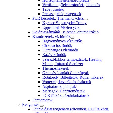
Horizontális gélelektroforézis
Vertikális gélelektroforézis, blottolás
Tápegységek
Precast gélek, reagensek
PCR készülék, Thermal Cyclers
Kyratec Supercycler Trinity
Eppendorf Mastercycler
Kolóniaszámlálás, sejtvonal optimalizáció
Kisműszerek, vízfürdők
Hagyományos vízfürdők
Cirkulációs fürdők
Ultrahangos vízfürdők
Rázóvízfürdők
Szárazblokkos termosztátok, Heating
Mantle, Infrared Sterilizer
Thermoshakerek
Grant és Joanlab Centrifugák
Rotátorok, Billegtetők, Roller mixerek
Vortexek, keverők és shakerek
Aspirátorok, pumpák
Mérlegek, Denzitométerek
PCR fülkék, rázóinkubátorok
Fermentorok
Reagensek
Sejtbiológiai reagensek (citokinek, ELISA kitek,