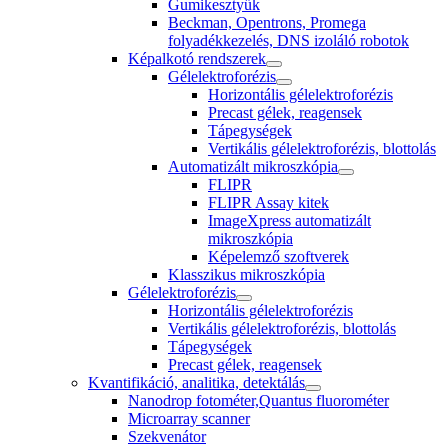
Gumikesztyűk
Beckman, Opentrons, Promega
folyadékkezelés, DNS izoláló robotok
Képalkotó rendszerek
Gélelektroforézis
Horizontális gélelektroforézis
Precast gélek, reagensek
Tápegységek
Vertikális gélelektroforézis, blottolás
Automatizált mikroszkópia
FLIPR
FLIPR Assay kitek
ImageXpress automatizált
mikroszkópia
Képelemző szoftverek
Klasszikus mikroszkópia
Gélelektroforézis
Horizontális gélelektroforézis
Vertikális gélelektroforézis, blottolás
Tápegységek
Precast gélek, reagensek
Kvantifikáció, analitika, detektálás
Nanodrop fotométer,Quantus fluorométer
Microarray scanner
Szekvenátor