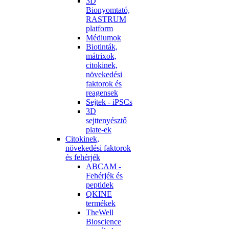
3D
Bionyomtató,
RASTRUM
platform
Médiumok
Biotinták,
mátrixok,
citokinek,
növekedési
faktorok és
reagensek
Sejtek - iPSCs
3D
sejttenyésztő
plate-ek
Citokinek,
növekedési faktorok
és fehérjék
ABCAM -
Fehérjék és
peptidek
QKINE
termékek
TheWell
Bioscience