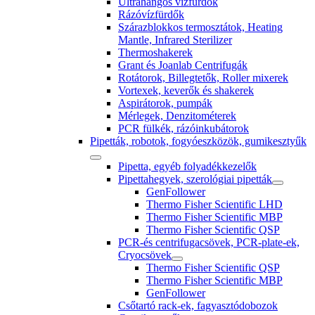
Ultrahangos vízfürdők
Rázóvízfürdők
Szárazblokkos termosztátok, Heating
Mantle, Infrared Sterilizer
Thermoshakerek
Grant és Joanlab Centrifugák
Rotátorok, Billegtetők, Roller mixerek
Vortexek, keverők és shakerek
Aspirátorok, pumpák
Mérlegek, Denzitométerek
PCR fülkék, rázóinkubátorok
Pipetták, robotok, fogyóeszközök, gumikesztyűk
Pipetta, egyéb folyadékkezelők
Pipettahegyek, szerológiai pipetták
GenFollower
Thermo Fisher Scientific LHD
Thermo Fisher Scientific MBP
Thermo Fisher Scientific QSP
PCR-és centrifugacsövek, PCR-plate-ek,
Cryocsövek
Thermo Fisher Scientific QSP
Thermo Fisher Scientific MBP
GenFollower
Csőtartó rack-ek, fagyasztódobozok