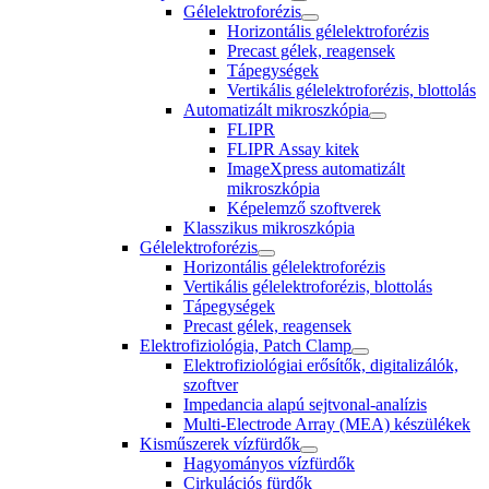
Gélelektroforézis
Horizontális gélelektroforézis
Precast gélek, reagensek
Tápegységek
Vertikális gélelektroforézis, blottolás
Automatizált mikroszkópia
FLIPR
FLIPR Assay kitek
ImageXpress automatizált
mikroszkópia
Képelemző szoftverek
Klasszikus mikroszkópia
Gélelektroforézis
Horizontális gélelektroforézis
Vertikális gélelektroforézis, blottolás
Tápegységek
Precast gélek, reagensek
Elektrofiziológia, Patch Clamp
Elektrofiziológiai erősítők, digitalizálók,
szoftver
Impedancia alapú sejtvonal-analízis
Multi-Electrode Array (MEA) készülékek
Kisműszerek vízfürdők
Hagyományos vízfürdők
Cirkulációs fürdők