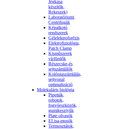
Jégkása
készítők,
Rekeszek)
Laboratóriumi
Centrifugák
Képalkotó
rendszerek
Gélelektroforézis
Elektrofiziológia,
Patch Clamp
Kisműszerek
vízfürdők
Részecske-és
sejtszámlálók
Kolóniaszámlálás,
sejtvonal
optimalizáció
Molekuláris biológia
Pipetták,
robotok,
fogyóeszközök,
gumikesztyűk
Plate olvasók
ELisa-mosók
Termosztátok,