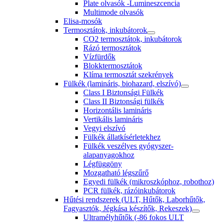
Plate olvasók -Lumineszcencia
Multimode olvasók
Elisa-mosók
Termosztátok, inkubátorok
CO2 termosztátok, inkubátorok
Rázó termosztátok
Vízfürdők
Blokktermosztátok
Klíma termosztát szekrények
Fülkék (lamináris, biohazard, elszívó)
Class I Biztonsági Fülkék
Class II Biztonsági fülkék
Horizontális lamináris
Vertikális lamináris
Vegyi elszívó
Fülkék állatkísérletekhez
Fülkék veszélyes gyógyszer-
alapanyagokhoz
Légfüggöny
Mozgatható légszűrő
Egyedi fülkék (mikroszkóphoz, robothoz)
PCR fülkék, rázóinkubátorok
Hűtési rendszerek (ULT, Hűtők, Laborhűtők,
Fagyasztók, Jégkása készítők, Rekeszek)
Ultramélyhűtők (-86 fokos ULT