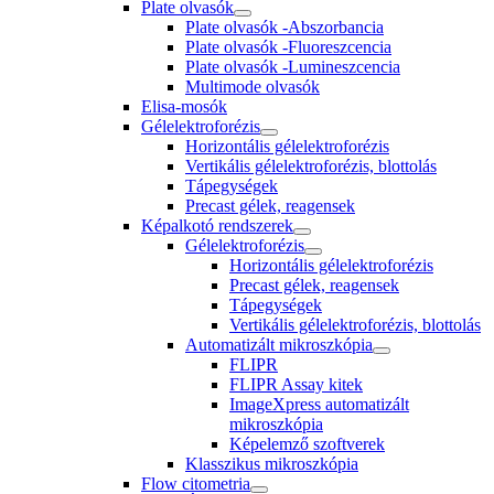
Plate olvasók
Plate olvasók -Abszorbancia
Plate olvasók -Fluoreszcencia
Plate olvasók -Lumineszcencia
Multimode olvasók
Elisa-mosók
Gélelektroforézis
Horizontális gélelektroforézis
Vertikális gélelektroforézis, blottolás
Tápegységek
Precast gélek, reagensek
Képalkotó rendszerek
Gélelektroforézis
Horizontális gélelektroforézis
Precast gélek, reagensek
Tápegységek
Vertikális gélelektroforézis, blottolás
Automatizált mikroszkópia
FLIPR
FLIPR Assay kitek
ImageXpress automatizált
mikroszkópia
Képelemző szoftverek
Klasszikus mikroszkópia
Flow citometria