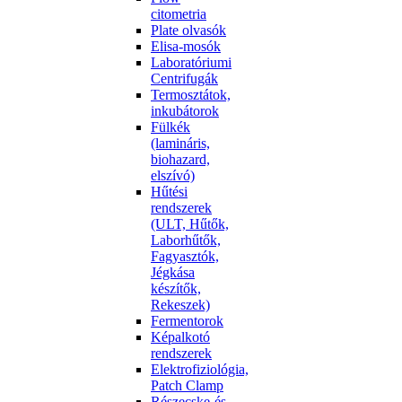
citometria
Plate olvasók
Elisa-mosók
Laboratóriumi
Centrifugák
Termosztátok,
inkubátorok
Fülkék
(lamináris,
biohazard,
elszívó)
Hűtési
rendszerek
(ULT, Hűtők,
Laborhűtők,
Fagyasztók,
Jégkása
készítők,
Rekeszek)
Fermentorok
Képalkotó
rendszerek
Elektrofiziológia,
Patch Clamp
Részecske-és