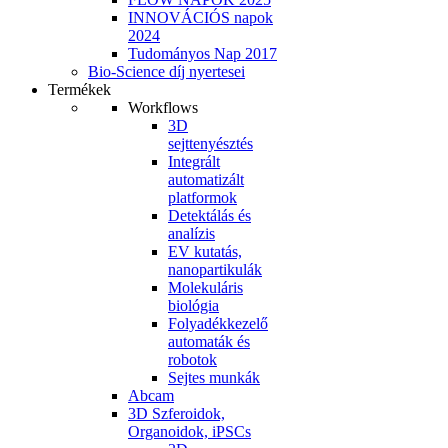
INNOVÁCIÓS napok
2024
Tudományos Nap 2017
Bio-Science díj nyertesei
Termékek
Workflows
3D
sejttenyésztés
Integrált
automatizált
platformok
Detektálás és
analízis
EV kutatás,
nanopartikulák
Molekuláris
biológia
Folyadékkezelő
automaták és
robotok
Sejtes munkák
Abcam
3D Szferoidok,
Organoidok, iPSCs