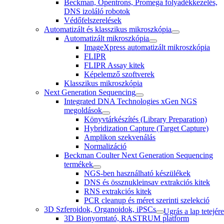
Beckman, Opentrons, Promega folyadékkezelés,
DNS izoláló robotok
Védőfelszerelések
Automatizált és klasszikus mikroszkópia
Automatizált mikroszkópia
ImageXpress automatizált mikroszkópia
FLIPR
FLIPR Assay kitek
Képelemző szoftverek
Klasszikus mikroszkópia
Next Generation Sequencing
Integrated DNA Technologies xGen NGS
megoldások
Könyvtárkészítés (Library Preparation)
Hybridization Capture (Target Capture)
Amplikon szekvenálás
Normalizáció
Beckman Coulter Next Generation Sequencing
termékek
NGS-ben használható készülékek
DNS és össznukleinsav extrakciós kitek
RNS extrakciós kitek
PCR cleanup és méret szerinti szelekció
3D Szferoidok, Organoidok, iPSCs
Ugrás a lap tetejére
3D Bionyomtató, RASTRUM platform