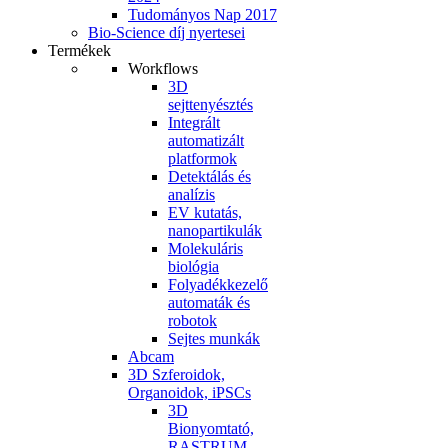
Tudományos Nap 2017
Bio-Science díj nyertesei
Termékek
Workflows
3D
sejttenyésztés
Integrált
automatizált
platformok
Detektálás és
analízis
EV kutatás,
nanopartikulák
Molekuláris
biológia
Folyadékkezelő
automaták és
robotok
Sejtes munkák
Abcam
3D Szferoidok,
Organoidok, iPSCs
3D
Bionyomtató,
RASTRUM