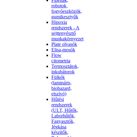
Pipetták,
robotok,
fogyóeszközök,
gumikesztyűk
Hipoxia
rendszerek - A
sejttenyésztő
munkakörnyezet
Plate olvasók
Elisa-mosók
Flow
citometria
Termosztátok,
inkubátorok
Fülkék
(lamináris,
biohazard,
elszívó)
Hűtési
rendszerek
(ULT, Hűtők,
Laborhűtők,
Fagyasztók,
Jégkása
készítők,