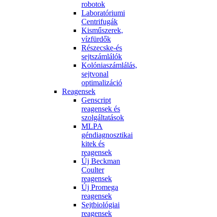
robotok
Laboratóriumi
Centrifugák
Kisműszerek,
vízfürdők
Részecske-és
sejtszámlálók
Kolóniaszámlálás,
sejtvonal
optimalizáció
Reagensek
Genscript
reagensek és
szolgáltatások
MLPA
géndiagnosztikai
kitek és
reagensek
Új Beckman
Coulter
reagensek
Új Promega
reagensek
Sejtbiológiai
reagensek