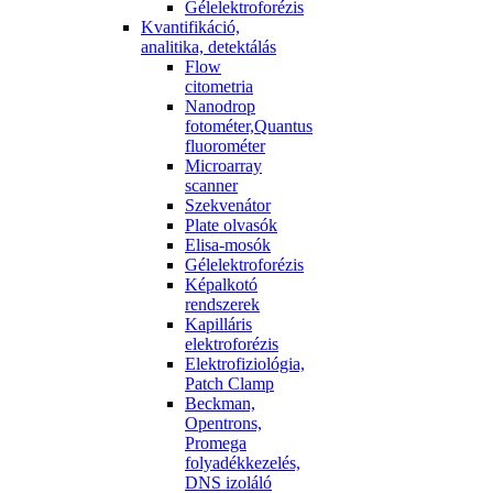
Gélelektroforézis
Kvantifikáció,
analitika, detektálás
Flow
citometria
Nanodrop
fotométer,Quantus
fluorométer
Microarray
scanner
Szekvenátor
Plate olvasók
Elisa-mosók
Gélelektroforézis
Képalkotó
rendszerek
Kapilláris
elektroforézis
Elektrofiziológia,
Patch Clamp
Beckman,
Opentrons,
Promega
folyadékkezelés,
DNS izoláló