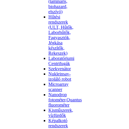
(lamináris,
biohazard,
elszívó)
Hűtési
rendszerek
(ULT, Hűtők,
Laborhűtők,
Fagyasztók,
Jégkása
készítők,
Rekeszek)
Laboratóriumi
Centrifugák
Szekvenátor
Nukleinsav-
izoláló robot
Microarray
scanner
Nanodrop
fotométer,Quantus
fluorométer
Kisműszerek,
vízfürdők
Képalkotó
rendszerek