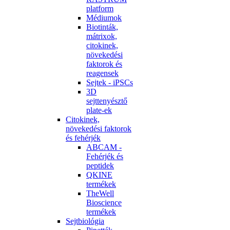
platform
Médiumok
Biotinták,
mátrixok,
citokinek,
növekedési
faktorok és
reagensek
Sejtek - iPSCs
3D
sejttenyésztő
plate-ek
Citokinek,
növekedési faktorok
és fehérjék
ABCAM -
Fehérjék és
peptidek
QKINE
termékek
TheWell
Bioscience
termékek
Sejtbiológia