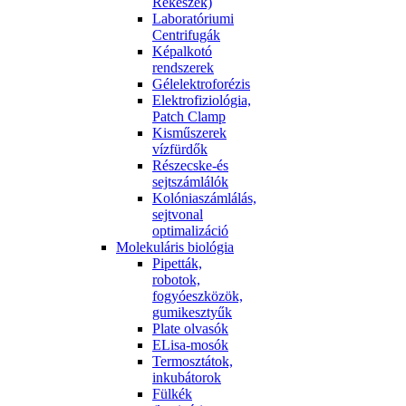
Rekeszek)
Laboratóriumi
Centrifugák
Képalkotó
rendszerek
Gélelektroforézis
Elektrofiziológia,
Patch Clamp
Kisműszerek
vízfürdők
Részecske-és
sejtszámlálók
Kolóniaszámlálás,
sejtvonal
optimalizáció
Molekuláris biológia
Pipetták,
robotok,
fogyóeszközök,
gumikesztyűk
Plate olvasók
ELisa-mosók
Termosztátok,
inkubátorok
Fülkék