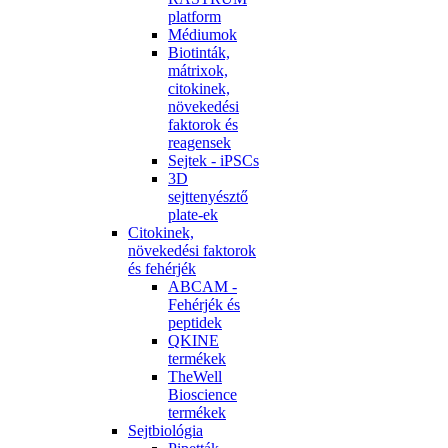
platform
Médiumok
Biotinták,
mátrixok,
citokinek,
növekedési
faktorok és
reagensek
Sejtek - iPSCs
3D
sejttenyésztő
plate-ek
Citokinek,
növekedési faktorok
és fehérjék
ABCAM -
Fehérjék és
peptidek
QKINE
termékek
TheWell
Bioscience
termékek
Sejtbiológia