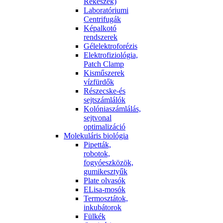
Rekeszek)
Laboratóriumi
Centrifugák
Képalkotó
rendszerek
Gélelektroforézis
Elektrofiziológia,
Patch Clamp
Kisműszerek
vízfürdők
Részecske-és
sejtszámlálók
Kolóniaszámlálás,
sejtvonal
optimalizáció
Molekuláris biológia
Pipetták,
robotok,
fogyóeszközök,
gumikesztyűk
Plate olvasók
ELisa-mosók
Termosztátok,
inkubátorok
Fülkék