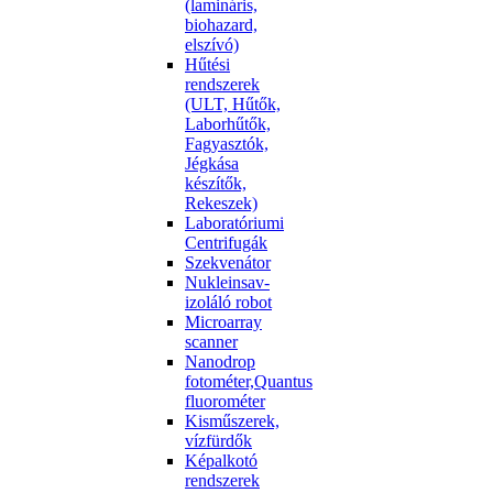
(lamináris,
biohazard,
elszívó)
Hűtési
rendszerek
(ULT, Hűtők,
Laborhűtők,
Fagyasztók,
Jégkása
készítők,
Rekeszek)
Laboratóriumi
Centrifugák
Szekvenátor
Nukleinsav-
izoláló robot
Microarray
scanner
Nanodrop
fotométer,Quantus
fluorométer
Kisműszerek,
vízfürdők
Képalkotó
rendszerek