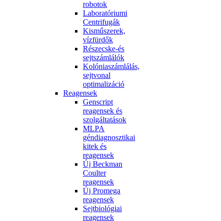
robotok
Laboratóriumi
Centrifugák
Kisműszerek,
vízfürdők
Részecske-és
sejtszámlálók
Kolóniaszámlálás,
sejtvonal
optimalizáció
Reagensek
Genscript
reagensek és
szolgáltatások
MLPA
géndiagnosztikai
kitek és
reagensek
Új Beckman
Coulter
reagensek
Új Promega
reagensek
Sejtbiológiai
reagensek