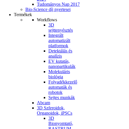
Tudományos Nap 2017
Bio-Science díj nyertesei
Termékek
Workflows
3D
sejttenyésztés
Integrált
automatizált
platformok
Detektálás és
analízis
EV kutatás,
nanopartikulák
Molekuláris
biológia
Folyadékkezelő
automaták és
robotok
Sejtes munkák
Abcam
3D Szferoidok,
Organoidok, iPSCs
3D
Bionyomtató,
RASTRUM