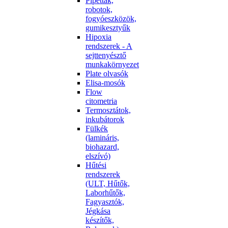
Pipetták,
robotok,
fogyóeszközök,
gumikesztyűk
Hipoxia
rendszerek - A
sejttenyésztő
munkakörnyezet
Plate olvasók
Elisa-mosók
Flow
citometria
Termosztátok,
inkubátorok
Fülkék
(lamináris,
biohazard,
elszívó)
Hűtési
rendszerek
(ULT, Hűtők,
Laborhűtők,
Fagyasztók,
Jégkása
készítők,