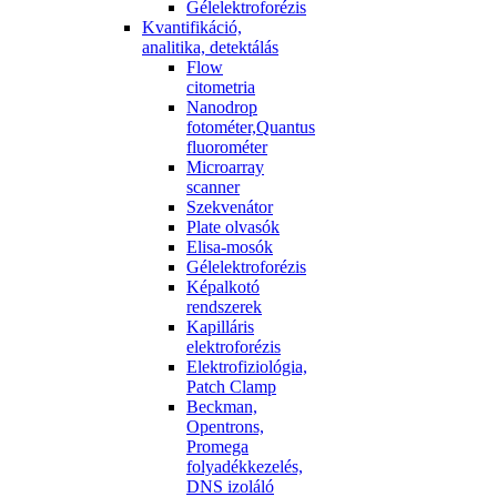
Gélelektroforézis
Kvantifikáció,
analitika, detektálás
Flow
citometria
Nanodrop
fotométer,Quantus
fluorométer
Microarray
scanner
Szekvenátor
Plate olvasók
Elisa-mosók
Gélelektroforézis
Képalkotó
rendszerek
Kapilláris
elektroforézis
Elektrofiziológia,
Patch Clamp
Beckman,
Opentrons,
Promega
folyadékkezelés,
DNS izoláló