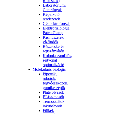
Rekeszek)
Laboratóriumi
Centrifugák
Képalkotó
rendszerek
Gélelektroforézis
Elektrofiziológia,
Patch Clamp
Kisműszerek
vízfürdők
Részecske-és
sejtszámlálók
Kolóniaszámlálás,
sejtvonal
optimalizáció
Molekuláris biológia
Pipetták,
robotok,
fogyóeszközök,
gumikesztyűk
Plate olvasók
ELisa-mosók
Termosztátok,
inkubátorok
Fülkék