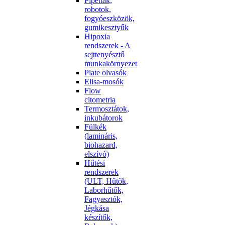
Pipetták,
robotok,
fogyóeszközök,
gumikesztyűk
Hipoxia
rendszerek - A
sejttenyésztő
munkakörnyezet
Plate olvasók
Elisa-mosók
Flow
citometria
Termosztátok,
inkubátorok
Fülkék
(lamináris,
biohazard,
elszívó)
Hűtési
rendszerek
(ULT, Hűtők,
Laborhűtők,
Fagyasztók,
Jégkása
készítők,