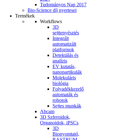
Tudományos Nap 2017
Bio-Science díj nyertesei
Termékek
Workflows
3D
sejttenyésztés
Integrált
automatizált
platformok
Detektálás és
analízis
EV kutatás,
nanopartikulák
Molekuláris
biológia
Folyadékkezelő
automaták és
robotok
Sejtes munkák
Abcam
3D Szferoidok,
Organoidok, iPSCs
3D
Bionyomtató,
RASTRUM