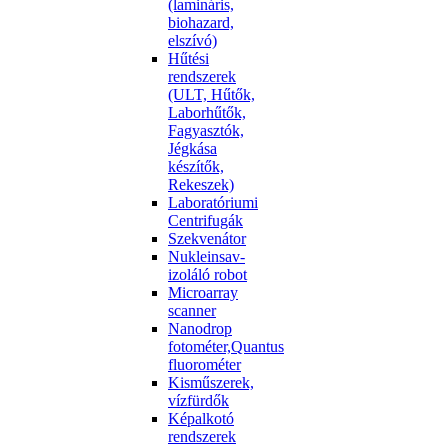
(lamináris,
biohazard,
elszívó)
Hűtési
rendszerek
(ULT, Hűtők,
Laborhűtők,
Fagyasztók,
Jégkása
készítők,
Rekeszek)
Laboratóriumi
Centrifugák
Szekvenátor
Nukleinsav-
izoláló robot
Microarray
scanner
Nanodrop
fotométer,Quantus
fluorométer
Kisműszerek,
vízfürdők
Képalkotó
rendszerek