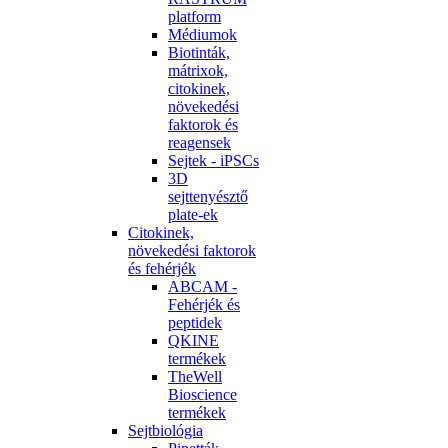
platform
Médiumok
Biotinták,
mátrixok,
citokinek,
növekedési
faktorok és
reagensek
Sejtek - iPSCs
3D
sejttenyésztő
plate-ek
Citokinek,
növekedési faktorok
és fehérjék
ABCAM -
Fehérjék és
peptidek
QKINE
termékek
TheWell
Bioscience
termékek
Sejtbiológia