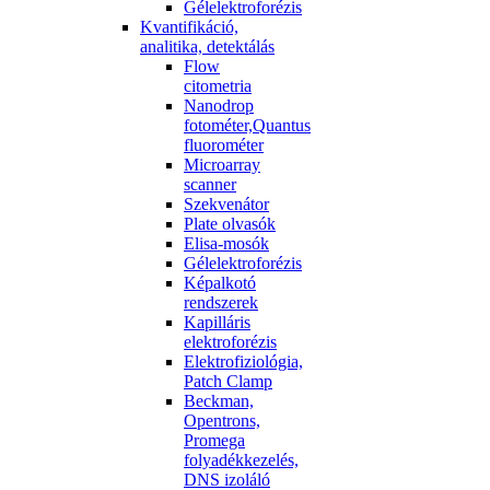
Gélelektroforézis
Kvantifikáció,
analitika, detektálás
Flow
citometria
Nanodrop
fotométer,Quantus
fluorométer
Microarray
scanner
Szekvenátor
Plate olvasók
Elisa-mosók
Gélelektroforézis
Képalkotó
rendszerek
Kapilláris
elektroforézis
Elektrofiziológia,
Patch Clamp
Beckman,
Opentrons,
Promega
folyadékkezelés,
DNS izoláló