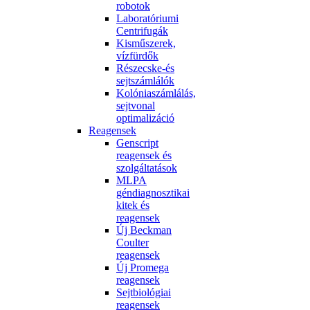
robotok
Laboratóriumi
Centrifugák
Kisműszerek,
vízfürdők
Részecske-és
sejtszámlálók
Kolóniaszámlálás,
sejtvonal
optimalizáció
Reagensek
Genscript
reagensek és
szolgáltatások
MLPA
géndiagnosztikai
kitek és
reagensek
Új Beckman
Coulter
reagensek
Új Promega
reagensek
Sejtbiológiai
reagensek